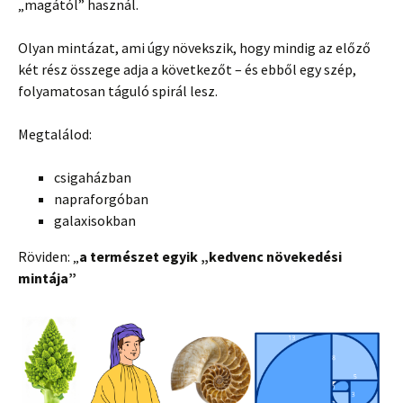
„magától” használ.
Olyan mintázat, ami úgy növekszik, hogy mindig az előző
két rész összege adja a következőt – és ebből egy szép,
folyamatosan táguló spirál lesz.
Megtalálod:
csigaházban
napraforgóban
galaxisokban
Röviden: „
a term
észet egyik
„kedvenc n
öveked
ési
mint
ája
”