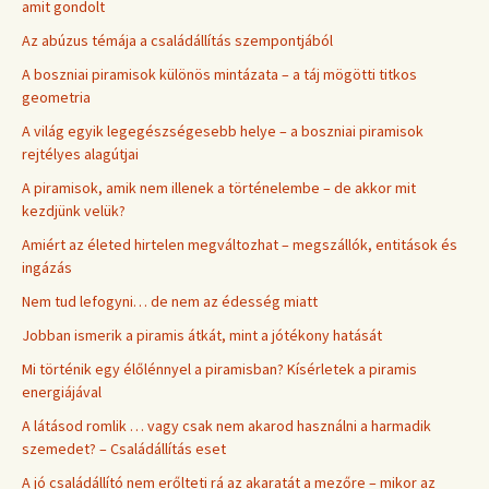
amit gondolt
Az abúzus témája a családállítás szempontjából
A boszniai piramisok különös mintázata – a táj mögötti titkos
geometria
A világ egyik legegészségesebb helye – a boszniai piramisok
rejtélyes alagútjai
A piramisok, amik nem illenek a történelembe – de akkor mit
kezdjünk velük?
Amiért az életed hirtelen megváltozhat – megszállók, entitások és
ingázás
Nem tud lefogyni… de nem az édesség miatt
Jobban ismerik a piramis átkát, mint a jótékony hatását
Mi történik egy élőlénnyel a piramisban? Kísérletek a piramis
energiájával
A látásod romlik … vagy csak nem akarod használni a harmadik
szemedet? – Családállítás eset
A jó családállító nem erőlteti rá az akaratát a mezőre – mikor az