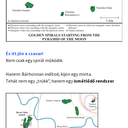
És itt jön a csavar!
Nem csak egy spirál működik.
Hanem: Bárhonnan indítod, kijön egy minta.
Tehát nem egy „trükk”, hanem egy
ismétlődő rendszer