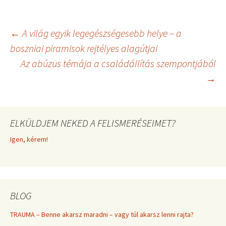
w
e
t
i
i
b
e
l
t
o
r
t
o
e
Bejegyzés
←
A világ egyik legegészségesebb helye – a
e
k
s
r
t
boszniai piramisok rejtélyes alagútjai
)
Az abúzus témája a családállítás szempontjából
navigáció
→
ELKÜLDJEM NEKED A FELISMERÉSEIMET?
Igen, kérem!
BLOG
TRAUMA – Benne akarsz maradni – vagy túl akarsz lenni rajta?