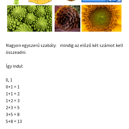
Nagyon egyszerű szabály: mindig az előző két számot kell
összeadni.
Így indul:
0, 1
0+1 = 1
1+1 = 2
1+2 = 3
2+3 = 5
3+5 = 8
5+8 = 13
…