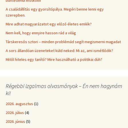
büntetlenül eltitkolni
A családállítás egy gyorsítópálya. Megéri benne lenni egy
szerepben.
Mire adhat magyarázatot egy előző életes emlék?
Nem kell, hogy ennyire hasson rád a világ
Társkeresős sztori – minden problémád segít megismerni magadat
A sors állandóan üzeneteket küld neked: Mi az, ami ismétlődik?
Mitől hiteles egy tanító? Mire használható a politikai düh?
Régebbi izgalmas olvasmányok – Én nem hagynám
ki!
2026. augusztus
(1)
2026. július
(4)
2026. június
(5)