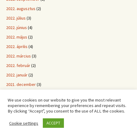
2022. augusztus
(2)
2022. július
(3)
2022. június
(4)
2022. május
(2)
2022. április
(4)
2022. március
(3)
2022. február
(2)
2022. január
(2)
2021. december
(3)
2021. november
(5)
We use cookies on our website to give you the most relevant
2021. október
(5)
experience by remembering your preferences and repeat visits.
By clicking “Accept”, you consent to the use of ALL the cookies.
2021. szeptember
(4)
2021. augusztus
(3)
Cookie settings
ACCEPT
2021. július
(1)