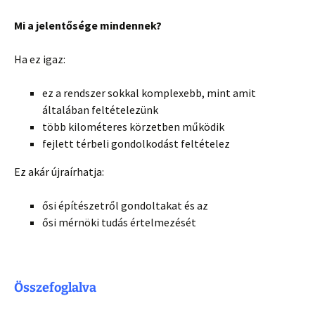
Mi a jelentősége mindennek?
Ha ez igaz:
ez a rendszer sokkal komplexebb, mint amit
általában feltételezünk
több kilométeres körzetben működik
fejlett térbeli gondolkodást feltételez
Ez akár újraírhatja:
ősi építészetről gondoltakat és az
ősi mérnöki tudás értelmezését
Összefoglalva