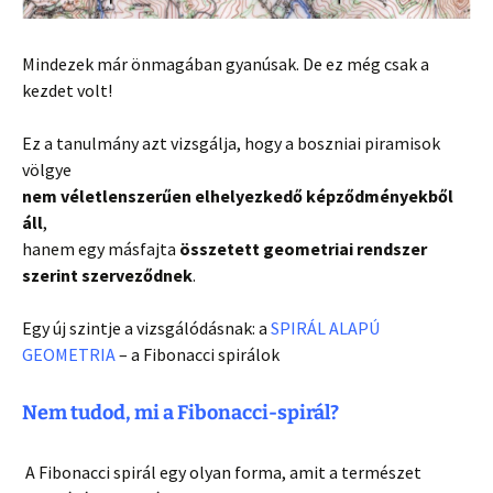
Mindezek már önmagában gyanúsak. De ez még csak a
kezdet volt!
Ez a tanulmány azt vizsgálja, hogy a boszniai piramisok
völgye
nem véletlenszerűen elhelyezkedő képződményekből
áll
,
hanem egy másfajta
összetett geometriai rendszer
szerint szerveződnek
.
Egy új szintje a vizsgálódásnak: a
SPIRÁL ALAPÚ
GEOMETRIA
– a Fibonacci spirálok
Nem tudod, mi a Fibonacci-spirál?
A Fibonacci spirál egy olyan forma, amit a természet