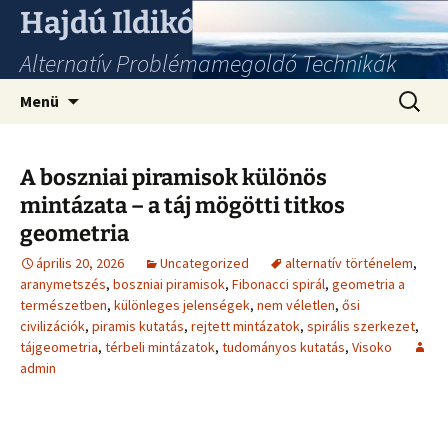
Hajdú Ildikó
Alternatív Problémamegoldó Technikák
Ugrás
Keresés
Menü
a
tartalomhoz
A boszniai piramisok különös
mintázata – a táj mögötti titkos
geometria
április 20, 2026
Uncategorized
alternatív történelem
,
aranymetszés
,
boszniai piramisok
,
Fibonacci spirál
,
geometria a
természetben
,
különleges jelenségek
,
nem véletlen
,
ősi
civilizációk
,
piramis kutatás
,
rejtett mintázatok
,
spirális szerkezet
,
tájgeometria
,
térbeli mintázatok
,
tudományos kutatás
,
Visoko
admin