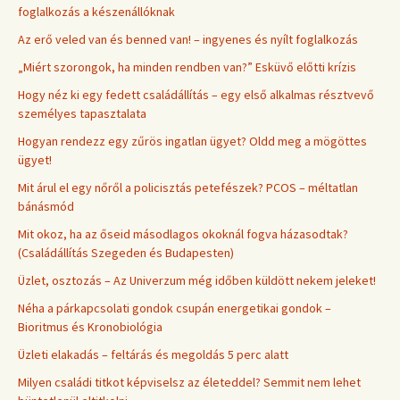
foglalkozás a készenállóknak
Az erő veled van és benned van! – ingyenes és nyílt foglalkozás
„Miért szorongok, ha minden rendben van?” Esküvő előtti krízis
Hogy néz ki egy fedett családállítás – egy első alkalmas résztvevő
személyes tapasztalata
Hogyan rendezz egy zűrös ingatlan ügyet? Oldd meg a mögöttes
ügyet!
Mit árul el egy nőről a policisztás petefészek? PCOS – méltatlan
bánásmód
Mit okoz, ha az őseid másodlagos okoknál fogva házasodtak?
(Családállítás Szegeden és Budapesten)
Üzlet, osztozás – Az Univerzum még időben küldött nekem jeleket!
Néha a párkapcsolati gondok csupán energetikai gondok –
Bioritmus és Kronobiológia
Üzleti elakadás – feltárás és megoldás 5 perc alatt
Milyen családi titkot képviselsz az életeddel? Semmit nem lehet