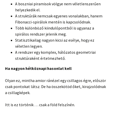
A boszniai piramisok völgye nem véletlenszerűen
helyezkedik el.
A struktúrák nemcsak egyenes vonalakban, hanem
Fibonacci-spirálok mentén is kapcsolódnak.
Több különböző kiindulópontból is ugyanaz a
spirálos rendszer jelenik meg.
Statisztikailag nagyon kicsi az esélye, hogy ez
véletlen legyen.
A rendszer egy komplex, hálózatos geometriai
struktúraként értelmezhető.
Ha nagyon hétköznapi hasonlat kell
Olyan ez, mintha amior ránézel egy csillagos égre, először
csak pontokat látsz. De ha összekötöd őket, kirajzolódnak
a csillagképek.
Itt is ez történik … csak a föld felszínén.