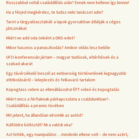
Rosszabbul voltál családállítás után? Ennek nem kellene így lennie!
Ha a férjed megkérdez, te tudsz neki tanácsot adni?
Tarot a tárgyalóasztalnál: a lapok gyorsabban átlátják a céges
játszmákat
Miért ne add oda önként a DNS-edet?
Mikor hasznos a panaszkodás? Amikor oldás lesz belőle
UFO-konferencián jártam – magyar tudósok, eltérítések és a
szabad akarat
Egy távérzékelő beszél az emberiség történetének legnagyobb
eltitkolásáról – leleplezés és felkavaró tartalom
Kopogtass velem az ellenállásodra! ÉFT videó és kopogtatás
Miért nincs a férfiaknak párkapcsolata a családunkban?-
Családállítás a piramis tövében
Mit jelent, ha állandóan elromlik az autód?
Külföldre költöztél? Mi a valódi oka?
Azt hitték, egy manipulátor… mindenki ellene volt – de nem azért,