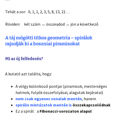
Tehát a sor: 0, 1, 1, 2, 3, 5, 8, 13, 21…
Röviden: két szám → összeadod → jön a következő
A táj mögötti titkos geometria – spirálok
rajzolják ki a boszniai piramisokat
Mi az új felfedezés?
A kutató azt találta, hogy:
A völgy különböző pontjai (piramisok, mesterséges
halmok, folyók összefolyásai, alagutak bejáratai)
nem csak egyenes vonalak mentén
, hanem
spirális mintázatok mentén is
összekapcsolódnak
Ez a spirál: a
Fibonacci-sorozaton alapul