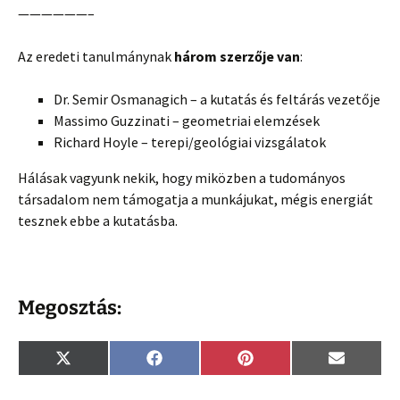
——————–
Az eredeti tanulmánynak
három szerzője van
:
Dr. Semir Osmanagich – a kutatás és feltárás vezetője
Massimo Guzzinati – geometriai elemzések
Richard Hoyle – terepi/geológiai vizsgálatok
Hálásak vagyunk nekik, hogy miközben a tudományos
társadalom nem támogatja a munkájukat, mégis energiát
tesznek ebbe a kutatásba.
Megosztás:
Share
Share
Share
Share
X
F
P
E
on
on
on
on
(
a
i
m
T
c
n
a