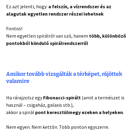
Ez azt jelenti, hogy:
a felszín, a vízrendszer és az
alagutak egyetlen rendszer részei lehetnek
Fontos!
Nem egyetlen spirálról van szó, hanem
több, különböző
pontokból kiinduló spirálrendszerről
Amikor tovább vizsgálták a térképet, rájöttek
valamire
Ha rárajzolsz egy
Fibonacci-spirált
(amit a természet is
használ – csigaház, galaxis stb.),
akkor a spirál
pont keresztülmegy ezeken a helyeken
.
Nem egyen. Nem kettőn. Több ponton egyszerre.