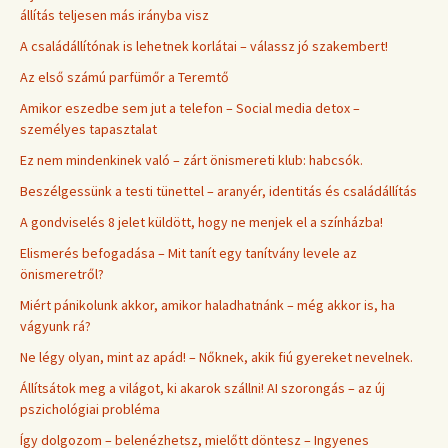
állítás teljesen más irányba visz
A családállítónak is lehetnek korlátai – válassz jó szakembert!
Az első számú parfümőr a Teremtő
Amikor eszedbe sem jut a telefon – Social media detox –
személyes tapasztalat
Ez nem mindenkinek való – zárt önismereti klub: habcsók.
Beszélgessünk a testi tünettel – aranyér, identitás és családállítás
A gondviselés 8 jelet küldött, hogy ne menjek el a színházba!
Elismerés befogadása – Mit tanít egy tanítvány levele az
önismeretről?
Miért pánikolunk akkor, amikor haladhatnánk – még akkor is, ha
vágyunk rá?
Ne légy olyan, mint az apád! – Nőknek, akik fiú gyereket nevelnek.
Állítsátok meg a világot, ki akarok szállni! AI szorongás – az új
pszichológiai probléma
Így dolgozom – belenézhetsz, mielőtt döntesz – Ingyenes