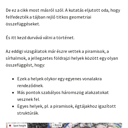
De ez a cikk most másról szól. A kutatás eljutott oda, hogy
felfedezték a tájban rejlő titkos geometriai
összefüggéseket.
És itt kezd durvává válni a történet.
Az eddigi vizsgálatok már észre vettek a piramisok, a
sírhalmok, a jellegzetes földrajzi helyek között egy olyan
összefüggést, hogy:
Ezek a helyek olykor egy egyenes vonalakra
rendeződnek.
Más pontok szabályos háromszög alakzatokat
vesznek fel.
Egyes helyek, pl. a piramisok, égtájakhoz igazított
struktúrák.