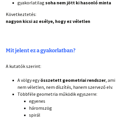
gyakorlatilag
soha nem jött ki hasonló minta
Következtetés:
nagyon kicsi az esélye, hogy ez véletlen
Mit jelent ez a gyakorlatban?
A kutatók szerint:
A völgy egy
összetett geometriai rendszer
, ami
nem véletlen, nem díszítés, hanem szervező elv.
Többféle geometria működik egyszerre:
egyenes
háromszög
spirál