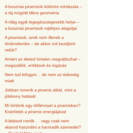
A boszniai piramisok különös mintázata –
a táj mögötti titkos geometria
A világ egyik legegészségesebb helye –
a boszniai piramisok rejtélyes alagútjai
A piramisok, amik nem illenek a
történelembe – de akkor mit kezdjünk
velük?
Amiért az életed hirtelen megváltozhat –
megszállók, entitások és ingázás
Nem tud lefogyni… de nem az édesség
miatt
Jobban ismerik a piramis átkát, mint a
jótékony hatását
Mi történik egy élőlénnyel a piramisban?
Kísérletek a piramis energiájával
A látásod romlik … vagy csak nem
akarod használni a harmadik szemedet?