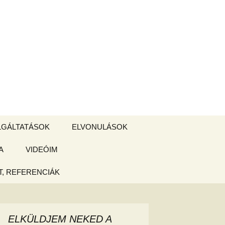
Keresés:
LGÁLTATÁSOK
ELVONULÁSOK
A
ZSIGE BOLT
VIDEÓIM
ELVONULÁS –
Magyarországon
, REFERENCIÁK
 tájékoztató
hogy
ELKÜLDJEM NEKED A
ked az új