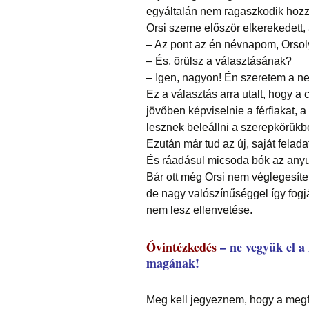
egyáltalán nem ragaszkodik hozzá.
Orsi szeme először elkerekedett,
– Az pont az én névnapom, Orsol
– És, örülsz a választásának?
– Igen, nagyon! Én szeretem a n
Ez a választás arra utalt, hogy 
jövőben képviselnie a férfiakat, 
lesznek beleállni a szerepkörükb
Ezután már tud az új, saját felad
És ráadásul micsoda bók az anyuká
Bár ott még Orsi nem véglegesítet
de nagy valószínűséggel így fogj
nem lesz ellenvetése.
Óvintézkedés
– ne vegyük el a 
magának!
Meg kell jegyeznem, hogy a megf