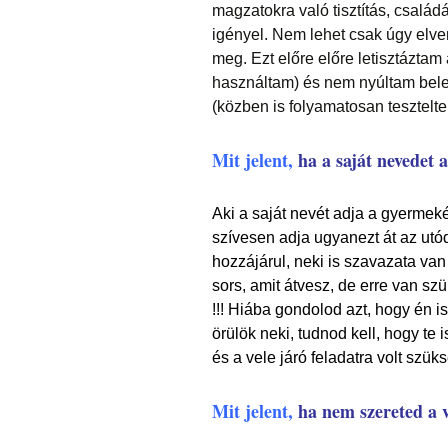
magzatokra való tisztítás, család
igényel. Nem lehet csak úgy elven
meg. Ezt előre előre letisztáztam
használtam) és nem nyúltam bele 
(közben is folyamatosan tesztelt
Mit jelent,
ha a saját nevedet
Aki a saját nevét adja a gyermek
szívesen adja ugyanezt át az ut
hozzájárul, neki is szavazata va
sors, amit átvesz, de erre van sz
!!! Hiába gondolod azt, hogy én 
örülök neki, tudnod kell, hogy te
és a vele járó feladatra volt
szüks
Mit jelent,
ha nem szereted a 