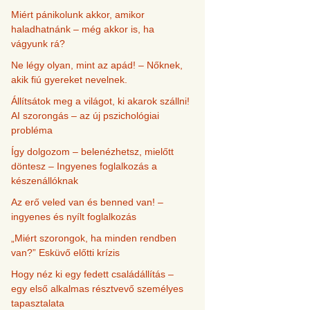
Miért pánikolunk akkor, amikor
haladhatnánk – még akkor is, ha
vágyunk rá?
Ne légy olyan, mint az apád! – Nőknek,
akik fiú gyereket nevelnek.
Állítsátok meg a világot, ki akarok szállni!
AI szorongás – az új pszichológiai
probléma
Így dolgozom – belenézhetsz, mielőtt
döntesz – Ingyenes foglalkozás a
készenállóknak
Az erő veled van és benned van! –
ingyenes és nyílt foglalkozás
„Miért szorongok, ha minden rendben
van?” Esküvő előtti krízis
Hogy néz ki egy fedett családállítás –
egy első alkalmas résztvevő személyes
tapasztalata