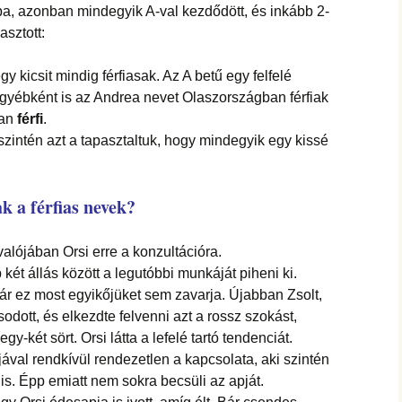
a, azonban mindegyik A-val kezdődött, és inkább 2-
asztott:
 kicsit mindig férfiasak. Az A betű egy felfelé
Egyébként is az Andrea nevet Olaszországban férfiak
tan
férfi
.
 szintén azt a tapasztaltuk, hogy mindegyik egy kissé
k a férfias nevek?
 valójában Orsi erre a konzultációra.
két állás között a legutóbbi munkáját piheni ki.
bár ez most egyikőjüket sem zavarja. Újabban Zsolt,
dott, és elkezdte felvenni azt a rossz szokást,
-két sört. Orsi látta a lefelé tartó tendenciát.
ával rendkívül rendezetlen a kapcsolata, aki szintén
 is. Épp emiatt nem sokra becsüli az apját.