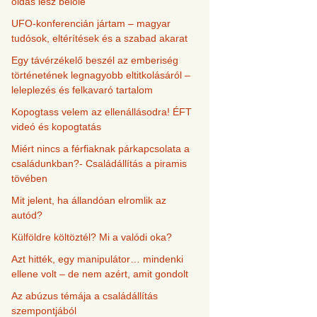
oldás lesz belőle
UFO-konferencián jártam – magyar
tudósok, eltérítések és a szabad akarat
Egy távérzékelő beszél az emberiség
történetének legnagyobb eltitkolásáról –
leleplezés és felkavaró tartalom
Kopogtass velem az ellenállásodra! ÉFT
videó és kopogtatás
Miért nincs a férfiaknak párkapcsolata a
családunkban?- Családállítás a piramis
tövében
Mit jelent, ha állandóan elromlik az
autód?
Külföldre költöztél? Mi a valódi oka?
Azt hitték, egy manipulátor… mindenki
ellene volt – de nem azért, amit gondolt
Az abúzus témája a családállítás
szempontjából