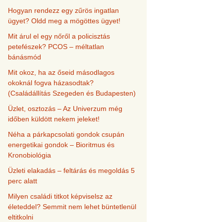
Hogyan rendezz egy zűrös ingatlan
ügyet? Oldd meg a mögöttes ügyet!
Mit árul el egy nőről a policisztás
petefészek? PCOS – méltatlan
bánásmód
Mit okoz, ha az őseid másodlagos
okoknál fogva házasodtak?
(Családállítás Szegeden és Budapesten)
Üzlet, osztozás – Az Univerzum még
időben küldött nekem jeleket!
Néha a párkapcsolati gondok csupán
energetikai gondok – Bioritmus és
Kronobiológia
Üzleti elakadás – feltárás és megoldás 5
perc alatt
Milyen családi titkot képviselsz az
életeddel? Semmit nem lehet büntetlenül
eltitkolni