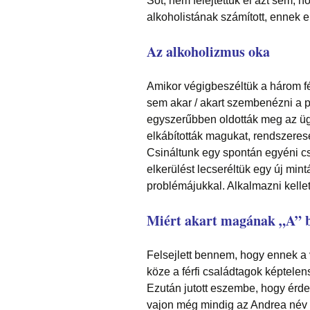
Sőt, nem felejtettük el azt sem, h
alkoholistának számított, ennek el
Az alkoholizmus oka
Amikor végigbeszéltük a három fér
sem akar / akart szembenézni a p
egyszerűbben oldották meg az ügye
elkábították magukat, rendszeres
Csináltunk egy spontán egyéni csa
elkerülést lecseréltük egy új min
problémájukkal. Alkalmazni kellet
Miért akart magának
„A” 
Felsejlett bennem, hogy ennek a
köze a férfi családtagok képtele
Ezután jutott eszembe, hogy érd
vajon még mindig az Andrea név s