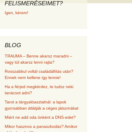
FELISMERÉSEIMET?
met és
Igen, kérem!
erződési
BLOG
TRAUMA – Benne akarsz maradni –
vagy túl akarsz lenni rajta?
Rosszabbul voltál családállítás után?
Ennek nem kellene így lennie!
Ha a férjed megkérdez, te tudsz neki
tanácsot adni?
Tarot a tárgyalóasztalnál: a lapok
gyorsabban átlátják a céges játszmákat
Miért ne add oda önként a DNS-edet?
Mikor hasznos a panaszkodás? Amikor