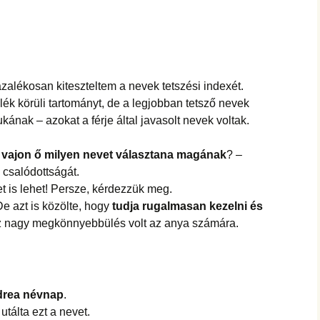
zázalékosan kiteszteltem a nevek tetszési indexét.
lék körüli tartományt, de a legjobban tetsző nevek
kának – azokat a férje által javasolt nevek voltak.
,
vajon ő milyen nevet választana magának
? –
 csalódottságát.
t is lehet! Persze, kérdezzük meg.
De azt is közölte, hogy
tudja rugalmasan kezelni és
 nagy megkönnyebbülés volt az anya számára.
rea névnap
.
utálta ezt a nevet.