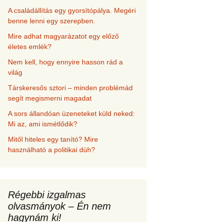
A családállítás egy gyorsítópálya. Megéri
benne lenni egy szerepben.
Mire adhat magyarázatot egy előző
életes emlék?
Nem kell, hogy ennyire hasson rád a
világ
Társkeresős sztori – minden problémád
segít megismerni magadat
A sors állandóan üzeneteket küld neked:
Mi az, ami ismétlődik?
Mitől hiteles egy tanító? Mire
használható a politikai düh?
Régebbi izgalmas
olvasmányok – Én nem
hagynám ki!