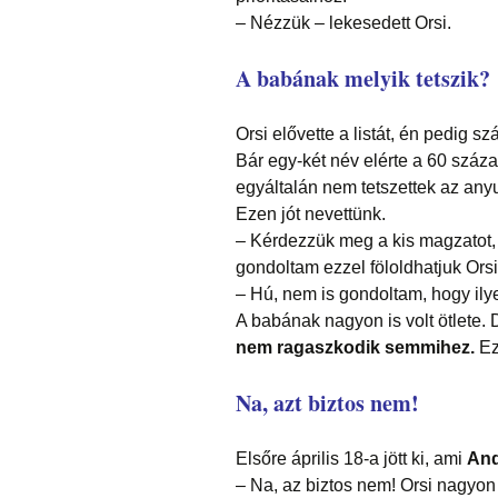
– Nézzük – lekesedett Orsi.
A babának melyik tetszik?
Orsi elővette a listát, én pedig s
Bár egy-két név elérte a 60 száza
egyáltalán nem tetszettek az anyu
Ezen jót nevettünk.
– Kérdezzük meg a kis magzatot
gondoltam ezzel föloldhatjuk Orsi
– Hú, nem is gondoltam, hogy ilye
A babának nagyon is volt ötlete. 
nem ragaszkodik semmihez.
Ez
Na, azt biztos nem!
Elsőre április 18-a jött ki, ami
And
– Na, az biztos nem! Orsi nagyon 