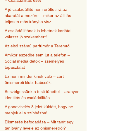
– Családállítás eset
A jó családállító nem erőlteti rá az
akaratát a mezőre – mikor az állítás
teljesen más irányba visz
A családállítónak is lehetnek korlátai –
válassz jó szakembert!
Az első számú parfümőr a Teremtő
Amikor eszedbe sem jut a telefon –
Social media detox – személyes
tapasztalat
Ez nem mindenkinek való – zárt
önismereti klub: habcsók.
Beszélgessünk a testi tünettel – aranyér,
identitás és családállítás
A gondviselés 8 jelet küldött, hogy ne
menjek el a színházba!
Elismerés befogadása – Mit tanít egy
tanítvány levele az önismeretről?