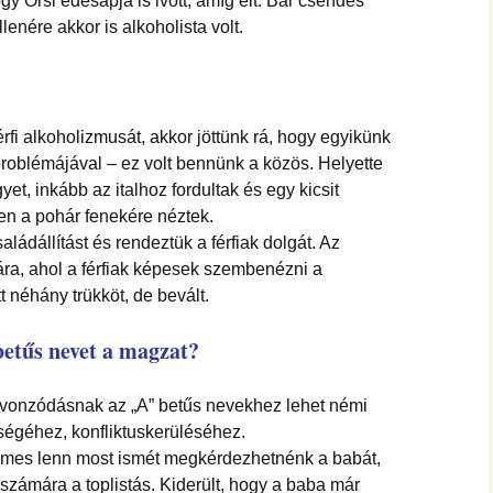
ogy Orsi édesapja is ivott, amíg élt. Bár csendes
lenére akkor is alkoholista volt.
fi alkoholizmusát, akkor jöttünk rá, hogy egyikünk
roblémájával – ez volt bennünk a közös. Helyette
t, inkább az italhoz fordultak és egy kicsit
en a pohár fenekére néztek.
ládállítást és rendeztük a férfiak dolgát. Az
tára, ahol a férfiak képesek szembenézni a
t néhány trükköt, de bevált.
betűs nevet
a magzat?
 vonzódásnak az „A” betűs nevekhez lehet némi
nségéhez, konfliktuskerüléséhez.
emes lenn most ismét megkérdezhetnénk a babát,
zámára a toplistás. Kiderült, hogy a baba már