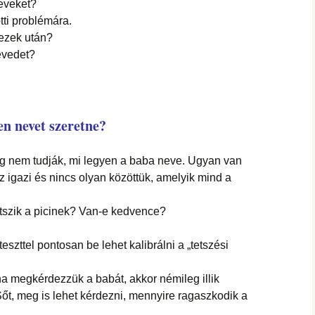
hanganyagok – régebbi
neveket?
foglalkozások
tti problémára.
ezek után?
nevedet?
n nevet szeretne?
ég nem tudják, mi legyen a baba neve. Ugyan van
z igazi és nincs olyan közöttük, amelyik mind a
etszik a picinek? Van-e kedvence?
eszttel pontosan be lehet kalibrálni a „tetszési
a megkérdezzük a babát, akkor némileg illik
őt, meg is lehet kérdezni, mennyire ragaszkodik a