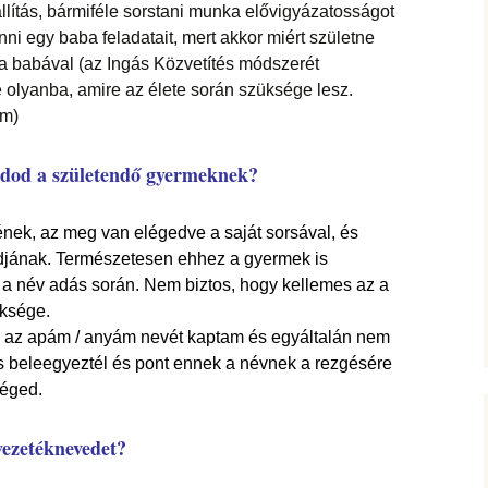
állítás, bármiféle sorstani munka elővigyázatosságot
ni egy baba feladatait, mert akkor miért születne
 a babával (az Ingás Közvetítés módszerét
olyanba, amire az élete során szüksége lesz.
em)
 adod a születendő gyermeknek?
ének, az meg van elégedve a saját sorsával, és
ódjának. Természetesen ehhez a gyermek is
n a név adás során. Nem biztos, hogy kellemes az a
üksége.
is az apám / anyám nevét kaptam és egyáltalán nem
 is beleegyeztél és pont ennek a névnek a rezgésére
éged.
vezetéknevedet?