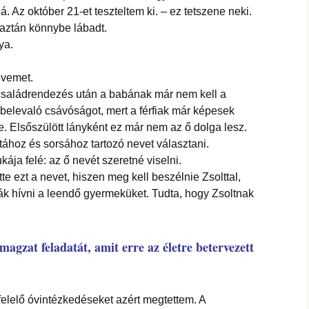
 Az október 21-et teszteltem ki. – ez tetszene neki.
 aztán könnybe lábadt.
ya.
evemet.
a családrendezés után a babának már nem kell a
a belevaló csávóságot, mert a férfiak már képesek
e. Elsőszülött lányként ez már nem az ő dolga lesz.
atához és sorsához tartozó nevet választani.
ja felé: az ő nevét szeretné viselni.
te ezt a nevet, hiszen meg kell beszélnie Zsolttal,
ák hívni a leendő gyermeküket. Tudta, hogy Zsoltnak
magzat feladatát, amit erre az életre betervezett
elelő óvintézkedéseket azért megtettem. A