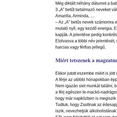
Még diktált néhány dátumot a bab
3 „A” betűt tartalmazó neveket vál
Amarilla, Arminda, …
– Az „A” betűs nevek számomra egy
mutató nyíl, egy kezdő energia. 
kapják. A jelentése pedig konkré
Elolvasva a többi név jelentését,
harcias vagy férfias jellegű.
Miért tetszenek a magzatna
Ekkor jutott eszembe miért is jött
A férje az utóbbi hónapokban épp 
Nem igazán siet munkát találni, 
a férj egészen le-mackó-nadrágoso
hogy már napközben is megiszik egy
Tudtuk, hogy Zsoltnak az édesapj
iszik, nevezhetjük alkoholistának