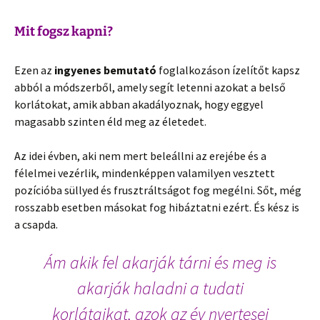
Mit fogsz kapni?
Ezen az
ingyenes bemutató
foglalkozáson ízelítőt kapsz
abból a módszerből, amely segít letenni azokat a belső
korlátokat, amik abban akadályoznak, hogy eggyel
magasabb szinten éld meg az életedet.
Az idei évben, aki nem mert beleállni az erejébe és a
félelmei vezérlik, mindenképpen valamilyen vesztett
pozícióba süllyed és frusztráltságot fog megélni. Sőt, még
rosszabb esetben másokat fog hibáztatni ezért. És kész is
a csapda.
Ám akik fel akarják tárni és meg is
akarják haladni a tudati
korlátaikat, azok az év nyertesei