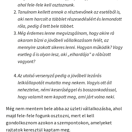
ahol fele-fele kell osztoznunk.
Tanulnom kellett annak a résztvevőnek az esetéből is,
aki nem harcolt a többlet részesedéséért és lemondott
róla, pedig ő tett bele többet.
Még érdemes lenne megvizsgálnom, hogy akire rá
akarom bízni a jövőbeli vállalkozásom felét, az
mennyire szokott sikeres lenni. Hogyan működik? Vagy
esetleg ő is olyan lesz, aki „elhardája” a rábízott
vagyont?
Az utolsó versenyző pedig a jövőbeli lezárás
lelkiállapotát mutatta meg nekem. Vagyis ott áll
neheztelve, némi keserűséggel és bosszankodással,
hogy valamit nem kapott meg, ami járt volna neki.
Még nem mentem bele abba az üzleti vállalkozásba, ahol
majd fele-fele fogunk osztozni, mert el kell
gondolkoznom azokon a szempontokon, amelyeket
rajtatok keresztül kaptam meg.