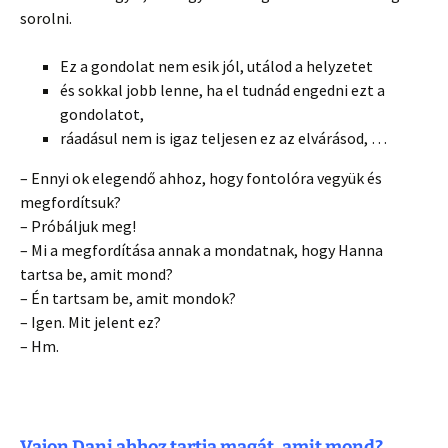
sorolni.
Ez a gondolat nem esik jól, utálod a helyzetet
és sokkal jobb lenne, ha el tudnád engedni ezt a
gondolatot,
ráadásul nem is igaz teljesen ez az elvárásod, …
– Ennyi ok elegendő ahhoz, hogy fontolóra vegyük és
megfordítsuk?
– Próbáljuk meg!
– Mi a megfordítása annak a mondatnak, hogy Hanna
tartsa be, amit mond?
– Én tartsam be, amit mondok?
– Igen. Mit jelent ez?
– Hm.
Vajon Dani ahhoz tartja magát, amit mond?