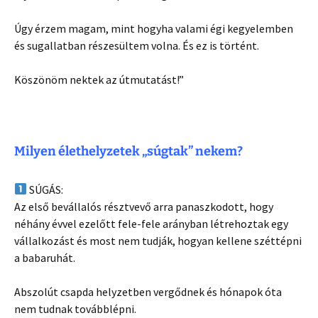
Úgy érzem magam, mint hogyha valami égi kegyelemben
és sugallatban részesültem volna. És ez is történt.
Köszönöm nektek az útmutatást!”
Milyen élethelyzetek „súgtak” nekem?
SÚGÁS:
Az első bevállalós résztvevő arra panaszkodott, hogy
néhány évvel ezelőtt fele-fele arányban létrehoztak egy
vállalkozást és most nem tudják, hogyan kellene széttépni
a babaruhát.
Abszolút csapda helyzetben vergődnek és hónapok óta
nem tudnak továbblépni.