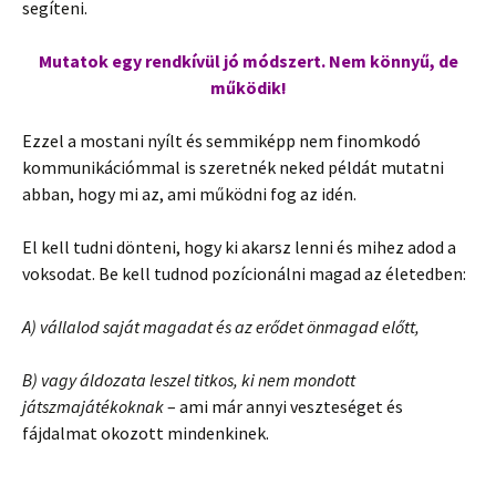
segíteni.
Mutatok egy rendkívül jó módszert. Nem könnyű, de
működik!
Ezzel a mostani nyílt és semmiképp nem finomkodó
kommunikációmmal is szeretnék neked példát mutatni
abban, hogy mi az, ami működni fog az idén.
El kell tudni dönteni, hogy ki akarsz lenni és mihez adod a
voksodat. Be kell tudnod pozícionálni magad az életedben:
A) vállalod saját magadat és az erődet önmagad előtt,
B) vagy áldozata leszel titkos, ki nem mondott
játszmajátékoknak
– ami már annyi veszteséget és
fájdalmat okozott mindenkinek.