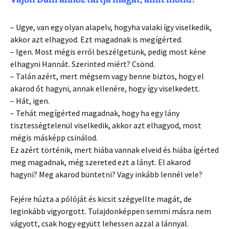
– Ugye, van egy olyan alapelv, hogyha valaki így viselkedik,
akkor azt elhagyod. Ezt magadnak is megígérted.
– Igen. Most mégis erről beszélgetünk, pedig most kéne
elhagyni Hannát. Szerinted miért? Csönd.
– Talán azért, mert mégsem vagy benne biztos, hogy el
akarod őt hagyni, annak ellenére, hogy így viselkedett.
– Hát, igen.
– Tehát megígérted magadnak, hogy ha egy lány
tisztességtelenül viselkedik, akkor azt elhagyod, most
mégis másképp csinálod.
Ez azért történik, mert hiába vannak elveid és hiába ígérted
meg magadnak, még szereted ezt a lányt. El akarod
hagyni? Meg akarod büntetni? Vagy inkább lennél vele?
Fejére húzta a pólóját és kicsit szégyellte magát, de
leginkább vigyorgott. Tulajdonképpen semmi másra nem
vágyott, csak hogy együtt lehessen azzal a lánnyal.