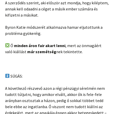
A szerződés szerint, aki először azt mondja, hogy kiléptem,
annak kell odaadni a céget a másik ember számára és
kifizetni a másikat.
Byron Katie módszerét alkalmazva hamar eljutottunk a
probléma gyökeréig.
Ő
minden áron fair akart lenni
, mert az önmagáért
való kiállást
már szemétség
nek tekintette.
SÚGÁS:
A következő részvevő azon a régi pénzügyi sérelmén nem
tudott túljutni, hogy amikor elvált, akkor ők is fele-fele
arányban osztoztak a házon, pedig ő sokkal többet tedd
bele ebbe az ingatlanba. Ő viszont nem tudott kiállni az
érdekeiért, mert az anyukája éppen akkor betegeskedett –