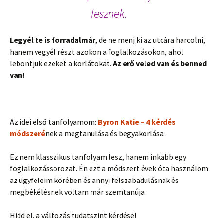
lesznek.
Legyél te is forradalmár
, de ne menj ki az utcára harcolni,
hanem vegyél részt azokon a foglalkozásokon, ahol
lebontjuk ezeket a korlátokat.
Az erő veled van és benned
van!
Az idei első tanfolyamom:
Byron Katie – 4 kérdés
módszeré
nek a megtanulása és begyakorlása.
Ez nem klasszikus tanfolyam lesz, hanem inkább egy
foglalkozássorozat. Én ezt a módszert évek óta használom
az ügyfeleim körében és annyi felszabadulásnak és
megbékélésnek voltam már szemtanúja.
Hidd el, a változás tudatszint kérdése!