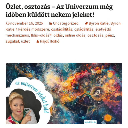
Üzlet, osztozás – Az Univerzum még
időben küldött nekem jeleket!
november 16, 2025
Uncategorized
Byron Katie
,
Byron
Katie 4 kérdés módszere
,
családállítás
,
csládállítás
,
életvédő
mechanizmus
,
Ildis+oldás®
,
oldás
,
online oldás
,
osztozás
,
pénz
,
sugallat
,
üzlet
Hajdú Ildikó