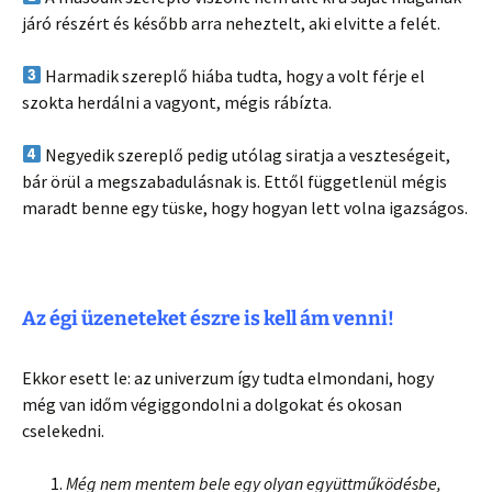
járó részért és később arra neheztelt, aki elvitte a felét.
Harmadik szereplő hiába tudta, hogy a volt férje el
szokta herdálni a vagyont, mégis rábízta.
Negyedik szereplő pedig utólag siratja a veszteségeit,
bár örül a megszabadulásnak is. Ettől függetlenül mégis
maradt benne egy tüske, hogy hogyan lett volna igazságos.
Az égi üzeneteket észre is kell ám venni!
Ekkor esett le: az univerzum így tudta elmondani, hogy
még van időm végiggondolni a dolgokat és okosan
cselekedni.
Még nem mentem bele egy olyan együttműködésbe,