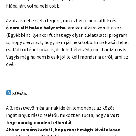
hiába járt volna neki több.
Azóta is neheztel a férjére, miközben ő nem állt ki és
ő nem állt bele a helyzetbe
, amikor alkura került a sor.
(Egyébként ilyenkor futhat egy olyan tudatalatti program
is, hogy ő érzi azt, hogy nem jár neki több. Ennek akár lehet
család történeti okai is, de lehet életvédő mechanizmus is.
Vagyis még ha nem is esik jól le kell mondania arról, ami az
övé.)
SÚGÁS:
A 3. résztvevő még annak idején lemondott az közös
ingatlanjuk ráeső feléről, miközben tudta, hogy
a volt
férje mindig mindent elherdál
.
Abban reménykedett, hogy most mégis kivételesen