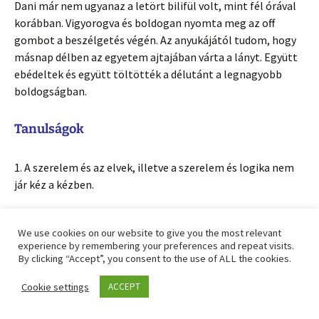
Dani már nem ugyanaz a letört bilifül volt, mint fél órával
korábban. Vigyorogva és boldogan nyomta meg az off
gombot a beszélgetés végén. Az anyukájától tudom, hogy
másnap délben az egyetem ajtajában várta a lányt. Együtt
ebédeltek és együtt töltötték a délutánt a legnagyobb
boldogságban.
Tanulságok
1. A szerelem és az elvek, illetve a szerelem és logika nem
jár kéz a kézben.
2. A tarot kártya nem hoz döntéseket helyettünk, de segít
We use cookies on our website to give you the most relevant
megvilágítani a helyzetet.
experience by remembering your preferences and repeat visits.
By clicking “Accept”, you consent to the use of ALL the cookies.
3. Az önvizsgálat hasznos, de ehhez ismerni kell néhány
ügyes módszert. (Mi Byron Katie – Négy kérdés módszerét
Cookie settings
ACCEPT
és az ÉFTt használtuk. )