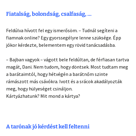
Fiatalság, bolondság, csalfaság, …
Feldúlva hívott fel egy ismerősöm. – Tudnál segíteni a
fiamnak online? Egy gyorssegélyre lenne szüksége. Épp
jókor kérdezte, belementem egy rövid tanácsadásba.
– Bajban vagyok – vágott bele feldúltan, de férfiasan tartva
magát, Dani. Nem tudom, hogy döntsek. Most tudtam meg
a barátaimtól, hogy hétvégén a barátnőm szinte
rámászott más csávókra. Ivott és a srácok akadályozták
meg, hogy hülyeséget csináljon.
Kártyázhatunk? Mit mond a kártya?
A tarónak jó kérdést kell feltenni