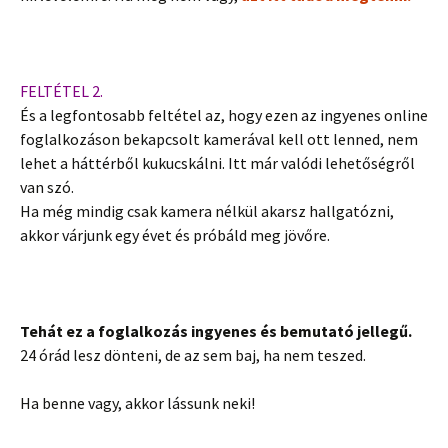
FELTÉTEL 2.
És a legfontosabb feltétel az, hogy ezen az ingyenes online
foglalkozáson bekapcsolt kamerával kell ott lenned, nem
lehet a háttérből kukucskálni. Itt már valódi lehetőségről
van szó.
Ha még mindig csak kamera nélkül akarsz hallgatózni,
akkor várjunk egy évet és próbáld meg jövőre.
Tehát ez a foglalkozás ingyenes és bemutató jellegű.
24 órád lesz dönteni, de az sem baj, ha nem teszed.
Ha benne vagy, akkor lássunk neki!