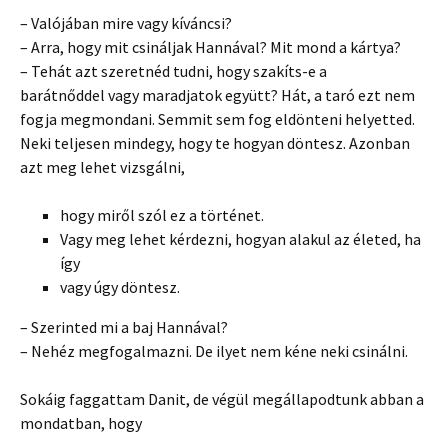
– Valójában mire vagy kíváncsi?
– Arra, hogy mit csináljak Hannával? Mit mond a kártya?
– Tehát azt szeretnéd tudni, hogy szakíts-e a
barátnőddel vagy maradjatok együtt? Hát, a taró ezt nem
fogja megmondani. Semmit sem fog eldönteni helyetted.
Neki teljesen mindegy, hogy te hogyan döntesz. Azonban
azt meg lehet vizsgálni,
hogy miről szól ez a történet.
Vagy meg lehet kérdezni, hogyan alakul az életed, ha
így
vagy úgy döntesz.
– Szerinted mi a baj Hannával?
– Nehéz megfogalmazni. De ilyet nem kéne neki csinálni.
Sokáig faggattam Danit, de végül megállapodtunk abban a
mondatban, hogy