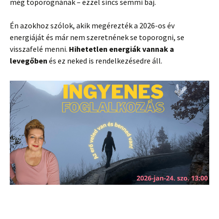
még toporognának – ezzel sincs semmi baj.
Én azokhoz szólok, akik megérezték a 2026-os év
energiáját és már nem szeretnének se toporogni, se
visszafelé menni.
Hihetetlen energiák vannak a
levegőben
és ez neked is rendelkezésedre áll.