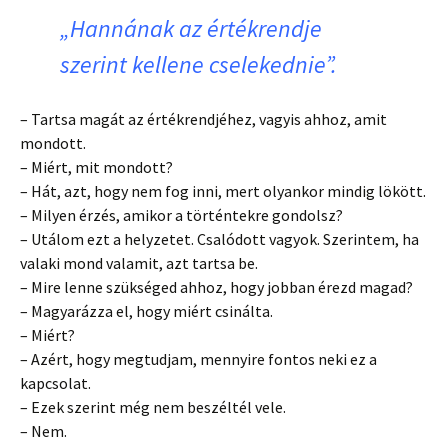
„Hannának az értékrendje
szerint kellene cselekednie”.
– Tartsa magát az értékrendjéhez, vagyis ahhoz, amit
mondott.
– Miért, mit mondott?
– Hát, azt, hogy nem fog inni, mert olyankor mindig lökött.
– Milyen érzés, amikor a történtekre gondolsz?
– Utálom ezt a helyzetet. Csalódott vagyok. Szerintem, ha
valaki mond valamit, azt tartsa be.
– Mire lenne szükséged ahhoz, hogy jobban érezd magad?
– Magyarázza el, hogy miért csinálta.
– Miért?
– Azért, hogy megtudjam, mennyire fontos neki ez a
kapcsolat.
– Ezek szerint még nem beszéltél vele.
– Nem.