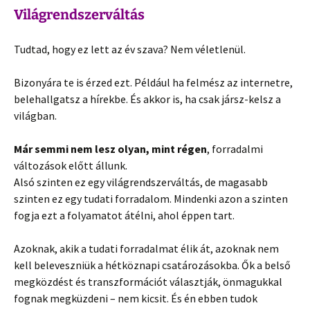
Világrendszerváltás
Tudtad, hogy ez lett az év szava? Nem véletlenül.
Bizonyára te is érzed ezt. Például ha felmész az internetre,
belehallgatsz a hírekbe. És akkor is, ha csak jársz-kelsz a
világban.
Már semmi nem lesz olyan, mint régen
, forradalmi
változások előtt állunk.
Alsó szinten ez egy világrendszerváltás, de magasabb
szinten ez egy tudati forradalom. Mindenki azon a szinten
fogja ezt a folyamatot átélni, ahol éppen tart.
Azoknak, akik a tudati forradalmat élik át, azoknak nem
kell beleveszniük a hétköznapi csatározásokba. Ők a belső
megközdést és transzformációt választják, önmagukkal
fognak megküzdeni – nem kicsit. És én ebben tudok