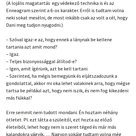
(A lojális magatartás egy védekező technika is és az
Enneagram szerint a 6-os karakter. Erről is tudtam volna
neki sokat mesélni, de most inkább csak az volt a cél, hogy
Dani meg tudjon nyugodni.)
– Szóval igaz-e az, hogy ennek a lánynak be kellene
tartania azt amit mond?
– Igaz.
– Teljes bizonyossággal állítod-e?
– Igen, amit ígérünk, azt be kell tartani.
– Szerinted, ha mégis bemegyünk és eljátszadozunk a
gondolattal, akkor mi oka lehet valakinek arra, hogy mégse
tartsa be például azt, hogy nem iszik, és nem fog kikezdeni
más fiúkkal?
Erre semmit nem tudott mondani. Én hoztam néhány
ötletet. Pl. ezt látta a szüleitől, ezt hozta az előző
életeiből, lehet hogy nem is szeret téged és már más
kalandokra vágyik, … Nagyon sokáig tudtam volna még