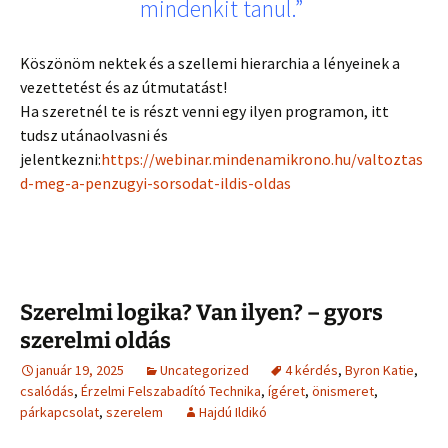
mindenkit tanul.”
Köszönöm nektek és a szellemi hierarchia a lényeinek a
vezettetést és az útmutatást!
Ha szeretnél te is részt venni egy ilyen programon, itt
tudsz utánaolvasni és
jelentkezni:
https://webinar.mindenamikrono.hu/valtoztas
d-meg-a-penzugyi-sorsodat-ildis-oldas
Szerelmi logika? Van ilyen? – gyors
szerelmi oldás
január 19, 2025
Uncategorized
4 kérdés
,
Byron Katie
,
csalódás
,
Érzelmi Felszabadító Technika
,
ígéret
,
önismeret
,
párkapcsolat
,
szerelem
Hajdú Ildikó