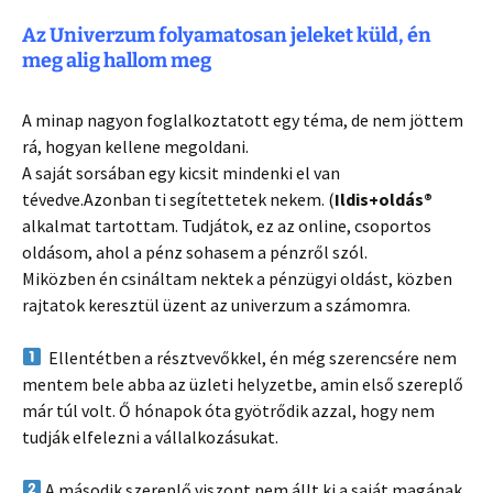
Az Univerzum folyamatosan jeleket küld, én
meg alig hallom meg
A minap nagyon foglalkoztatott egy téma, de nem jöttem
rá, hogyan kellene megoldani.
A saját sorsában egy kicsit mindenki el van
tévedve.Azonban ti segítettetek nekem. (
Ildis+oldás®
alkalmat tartottam. Tudjátok, ez az online, csoportos
oldásom, ahol a pénz sohasem a pénzről szól.
Miközben én csináltam nektek a pénzügyi oldást, közben
rajtatok keresztül üzent az univerzum a számomra.
Ellentétben a résztvevőkkel, én még szerencsére nem
mentem bele abba az üzleti helyzetbe, amin első szereplő
már túl volt. Ő hónapok óta gyötrődik azzal, hogy nem
tudják elfelezni a vállalkozásukat.
A második szereplő viszont nem állt ki a saját magának