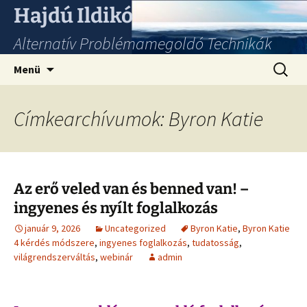
Hajdú Ildikó
Alternatív Problémamegoldó Technikák
Ugrás
Keresés
Menü
a
tartalomhoz
Címkearchívumok: Byron Katie
Az erő veled van és benned van! –
ingyenes és nyílt foglalkozás
január 9, 2026
Uncategorized
Byron Katie
,
Byron Katie
4 kérdés módszere
,
ingyenes foglalkozás
,
tudatosság
,
világrendszerváltás
,
webinár
admin