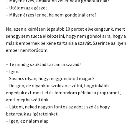
– Milyen érzés, amikor hiszel ennek a gondolatnak?
– Utálom az egészet.
– Milyen érzés lenne, ha nem gondolnál erre?
Na, ezen a kérdésen legalább 10 percet elvekengtünk, mert
sehogy sem tudta elképzelni, hogy nem gondol arra, hogy a
másik embernek be kéne tartania a szavát. Szerinte az ilyen
ember nemtörődöm.
– Te mindig szoktad tartani a szavad?
– Igen.
– Sosincs olyan, hogy meggondolod magad?
– De igen, de olyankor szoktam szólni, hogy inkább
engedjük ezt most el és lemondom például a programot,
amit megbeszéltünk.
– Látom, neked nagyon fontos az adott szó és hogy
betartsuk az ígéreteinket.
– Igen, ez nálam alap.