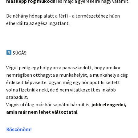
másképp fog működni
és majd a gyerekeire hagy valamit.
De néhány hónap alatt a férfi – a természetéhez hűen
elherdálta az egész ingatlant.
SÚGÁS:
Végül pedig egy hölgy arra panaszkodott, hogy amikor
nemrégiben otthagyta a munkahelyét, a munkahely a cég
érdekeit képviselte. Ugyan még egy hónapot ki kellett
volna fizetniük neki, de ő nem vitatkozott és inkább
szabadult.
Vagyis utólag már kár sajnálni bármit is,
jobb elengedni,
amin már nem lehet változtatni
.
Köszönöm!