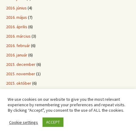
2016. június
(4)
2016. május
(7)
2016. április
(6)
2016. március
(3)
2016. február
(6)
2016. január
(6)
2015. december
(6)
2015. november
(1)
2015. október
(6)
2015. szeptember
(8)
We use cookies on our website to give you the most relevant
2015. augusztus
(9)
experience by remembering your preferences and repeat visits.
By clicking “Accept”, you consent to the use of ALL the cookies.
2015. július
(8)
2015. június
(6)
Cookie settings
ACCEPT
2015. május
(6)