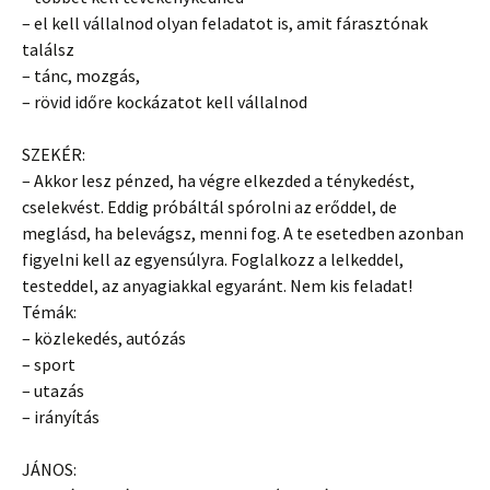
– el kell vállalnod olyan feladatot is, amit fárasztónak
találsz
– tánc, mozgás,
– rövid időre kockázatot kell vállalnod
SZEKÉR:
– Akkor lesz pénzed, ha végre elkezded a ténykedést,
cselekvést. Eddig próbáltál spórolni az erőddel, de
meglásd, ha belevágsz, menni fog. A te esetedben azonban
figyelni kell az egyensúlyra. Foglalkozz a lelkeddel,
testeddel, az anyagiakkal egyaránt. Nem kis feladat!
Témák:
– közlekedés, autózás
– sport
– utazás
– irányítás
JÁNOS: