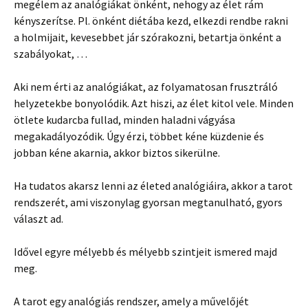
megélem az analógiákat önként, nehogy az élet rám
kényszerítse. Pl. önként diétába kezd, elkezdi rendbe rakni
a holmijait, kevesebbet jár szórakozni, betartja önként a
szabályokat, …
Aki nem érti az analógiákat, az folyamatosan frusztráló
helyzetekbe bonyolódik. Azt hiszi, az élet kitol vele. Minden
ötlete kudarcba fullad, minden haladni vágyása
megakadályozódik. Úgy érzi, többet kéne küzdenie és
jobban kéne akarnia, akkor biztos sikerülne.
Ha tudatos akarsz lenni az életed analógiáira, akkor a tarot
rendszerét, ami viszonylag gyorsan megtanulható, gyors
választ ad.
Idővel egyre mélyebb és mélyebb szintjeit ismered majd
meg.
A tarot egy analógiás rendszer, amely a művelőjét