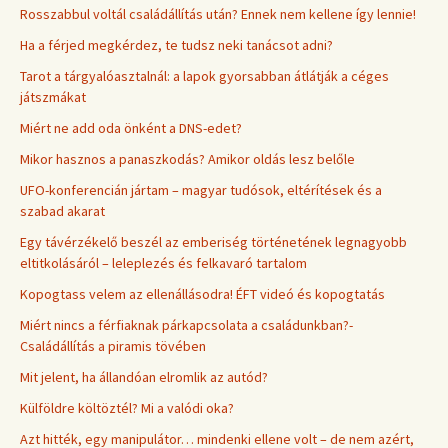
Rosszabbul voltál családállítás után? Ennek nem kellene így lennie!
Ha a férjed megkérdez, te tudsz neki tanácsot adni?
Tarot a tárgyalóasztalnál: a lapok gyorsabban átlátják a céges
játszmákat
Miért ne add oda önként a DNS-edet?
Mikor hasznos a panaszkodás? Amikor oldás lesz belőle
UFO-konferencián jártam – magyar tudósok, eltérítések és a
szabad akarat
Egy távérzékelő beszél az emberiség történetének legnagyobb
eltitkolásáról – leleplezés és felkavaró tartalom
Kopogtass velem az ellenállásodra! ÉFT videó és kopogtatás
Miért nincs a férfiaknak párkapcsolata a családunkban?-
Családállítás a piramis tövében
Mit jelent, ha állandóan elromlik az autód?
Külföldre költöztél? Mi a valódi oka?
Azt hitték, egy manipulátor… mindenki ellene volt – de nem azért,