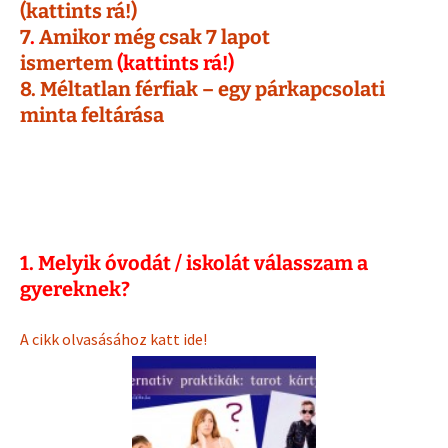
(kattints rá!)
7
.
Amikor még csak 7 lapot
ismertem
(kattints rá!)
8. Méltatlan férfiak – egy párkapcsolati
minta feltárása
1. Melyik óvodát / iskolát válasszam a
gyereknek?
A cikk olvasásához katt ide!