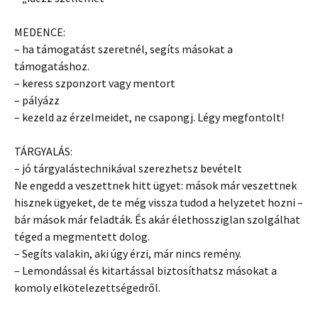
MEDENCE:
– ha támogatást szeretnél, segíts másokat a
támogatáshoz.
– keress szponzort vagy mentort
– pályázz
– kezeld az érzelmeidet, ne csapongj. Légy megfontolt!
TÁRGYALÁS:
– jó tárgyalástechnikával szerezhetsz bevételt
Ne engedd a veszettnek hitt ügyet: mások már veszettnek
hisznek ügyeket, de te még vissza tudod a helyzetet hozni –
bár mások már feladták. És akár élethossziglan szolgálhat
téged a megmentett dolog.
– Segíts valakin, aki úgy érzi, már nincs remény.
– Lemondással és kitartással biztosíthatsz másokat a
komoly elkötelezettségedről.