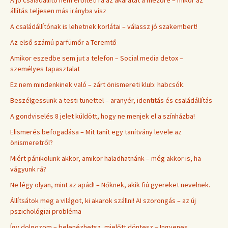
A jó családállító nem erőlteti rá az akaratát a mezőre – mikor az
állítás teljesen más irányba visz
A családállítónak is lehetnek korlátai – válassz jó szakembert!
Az első számú parfümőr a Teremtő
Amikor eszedbe sem jut a telefon – Social media detox –
személyes tapasztalat
Ez nem mindenkinek való – zárt önismereti klub: habcsók.
Beszélgessünk a testi tünettel – aranyér, identitás és családállítás
A gondviselés 8 jelet küldött, hogy ne menjek el a színházba!
Elismerés befogadása – Mit tanít egy tanítvány levele az
önismeretről?
Miért pánikolunk akkor, amikor haladhatnánk – még akkor is, ha
vágyunk rá?
Ne légy olyan, mint az apád! – Nőknek, akik fiú gyereket nevelnek.
Állítsátok meg a világot, ki akarok szállni! AI szorongás – az új
pszichológiai probléma
Így dolgozom – belenézhetsz, mielőtt döntesz – Ingyenes