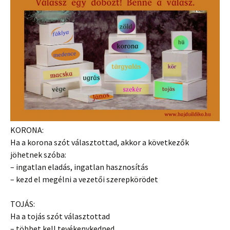
KORONA:
Ha a korona szót választottad, akkor a következők
jöhetnek szóba:
– ingatlan eladás, ingatlan hasznosítás
– kezd el megélni a vezetői szerepkörödet
TOJÁS:
Ha a tojás szót választottad
– többet kell tevékenykedned