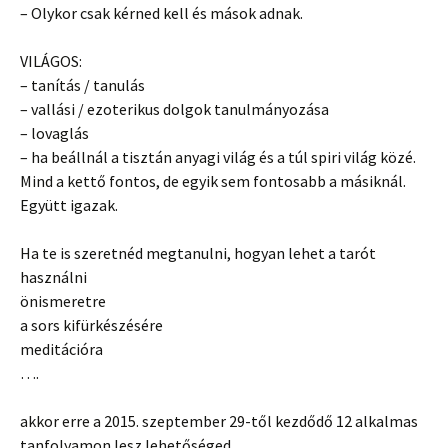
– Olykor csak kérned kell és mások adnak.
VILÁGOS:
– tanítás / tanulás
– vallási / ezoterikus dolgok tanulmányozása
– lovaglás
– ha beállnál a tisztán anyagi világ és a túl spiri világ közé.
Mind a kettő fontos, de egyik sem fontosabb a másiknál.
Együtt igazak.
Ha te is szeretnéd megtanulni, hogyan lehet a tarót
használni
önismeretre
a sors kifürkészésére
meditációra
….
akkor erre a 2015. szeptember 29-től kezdődő 12 alkalmas
tanfolyamon lesz lehetőséged.