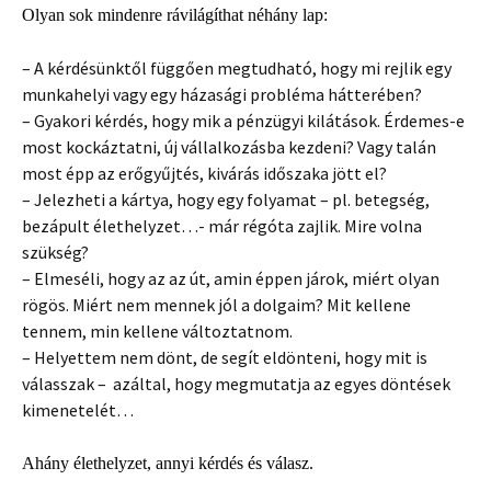
Olyan sok mindenre rávilágíthat néhány lap:
– A kérdésünktől függően megtudható, hogy mi rejlik egy
munkahelyi vagy egy házasági probléma hátterében?
– Gyakori kérdés, hogy mik a pénzügyi kilátások. Érdemes-e
most kockáztatni, új vállalkozásba kezdeni? Vagy talán
most épp az erőgyűjtés, kivárás időszaka jött el?
– Jelezheti a kártya, hogy egy folyamat – pl. betegség,
bezápult élethelyzet…- már régóta zajlik. Mire volna
szükség?
– Elmeséli, hogy az az út, amin éppen járok, miért olyan
rögös. Miért nem mennek jól a dolgaim? Mit kellene
tennem, min kellene változtatnom.
– Helyettem nem dönt, de segít eldönteni, hogy mit is
válasszak – azáltal, hogy megmutatja az egyes döntések
kimenetelét…
Ahány élethelyzet, annyi kérdés és válasz.