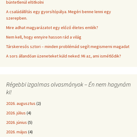
büntetlenül eltitkolni
A családállítás egy gyorsítópálya. Megéri benne lenni egy
szerepben.
Mire adhat magyarázatot egy előző életes emlék?
Nem kell, hogy ennyire hasson rád a világ
Társkeresős sztori – minden problémád segít megismerni magadat
A sors állandóan üzeneteket küld neked: Mi az, ami ismétlődik?
Régebbi izgalmas olvasmányok – Én nem hagynám
ki!
2026. augusztus
(2)
2026. július
(4)
2026. június
(5)
2026. május
(4)