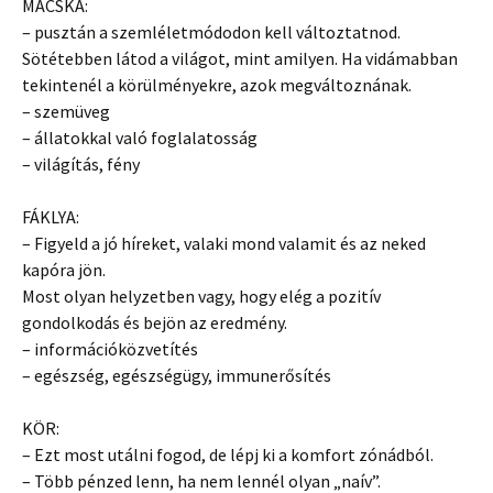
MACSKA:
– pusztán a szemléletmódodon kell változtatnod.
Sötétebben látod a világot, mint amilyen. Ha vidámabban
tekintenél a körülményekre, azok megváltoznának.
– szemüveg
– állatokkal való foglalatosság
– világítás, fény
FÁKLYA:
– Figyeld a jó híreket, valaki mond valamit és az neked
kapóra jön.
Most olyan helyzetben vagy, hogy elég a pozitív
gondolkodás és bejön az eredmény.
– információközvetítés
– egészség, egészségügy, immunerősítés
KÖR:
– Ezt most utálni fogod, de lépj ki a komfort zónádból.
– Több pénzed lenn, ha nem lennél olyan „naív”.