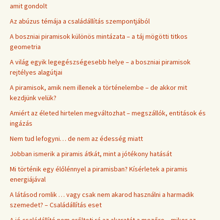
amit gondolt
Az abúzus témája a családállítás szempontjából
A boszniai piramisok különös mintázata – a táj mögötti titkos
geometria
A világ egyik legegészségesebb helye – a boszniai piramisok
rejtélyes alagútjai
A piramisok, amik nem illenek a történelembe – de akkor mit
kezdjünk velük?
Amiért az életed hirtelen megváltozhat – megszállók, entitások és
ingázás
Nem tud lefogyni… de nem az édesség miatt
Jobban ismerik a piramis átkát, mint a jótékony hatását
Mi történik egy élőlénnyel a piramisban? Kísérletek a piramis
energiájával
A látásod romlik … vagy csak nem akarod használni a harmadik
szemedet? – Családállítás eset