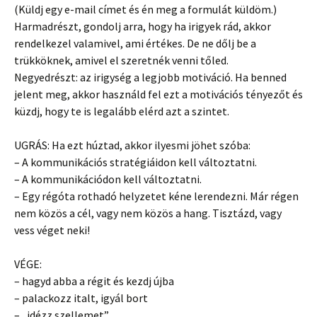
(Küldj egy e-mail címet és én meg a formulát küldöm.)
Harmadrészt, gondolj arra, hogy ha irigyek rád, akkor
rendelkezel valamivel, ami értékes. De ne dőlj be a
trükköknek, amivel el szeretnék venni tőled.
Negyedrészt: az irigység a legjobb motiváció. Ha benned
jelent meg, akkor használd fel ezt a motivációs tényezőt és
küzdj, hogy te is legalább elérd azt a szintet.
UGRÁS: Ha ezt húztad, akkor ilyesmi jöhet szóba:
– A kommunikációs stratégiáidon kell változtatni.
– A kommunikációdon kell változtatni.
– Egy régóta rothadó helyzetet kéne lerendezni. Már régen
nem közös a cél, vagy nem közös a hang. Tisztázd, vagy
vess véget neki!
VÉGE:
– hagyd abba a régit és kezdj újba
– palackozz italt, igyál bort
– „idézz szellemet”