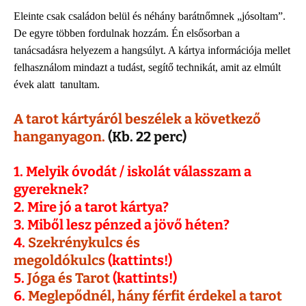
Eleinte csak családon belül és néhány barátnőmnek „jósoltam”.
De egyre többen fordulnak hozzám. Én elsősorban a
tanácsadásra helyezem a hangsúlyt. A kártya információja mellet
felhasználom mindazt a tudást, segítő technikát, amit az elmúlt
évek alatt tanultam.
A tarot kártyáról beszélek a következő
hanganyagon.
(Kb. 22 perc)
1. Melyik óvodát / iskolát válasszam a
gyereknek?
2. Mire jó a tarot kártya?
3. Miből lesz pénzed a jövő héten?
4.
Szekrénykulcs és
megoldókulcs
(kattints!)
5.
Jóga és Tarot
(kattints!)
6.
Meglepődnél, hány férfit érdekel a tarot