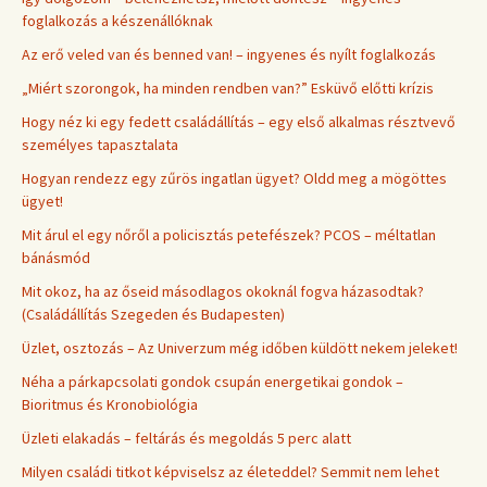
foglalkozás a készenállóknak
Az erő veled van és benned van! – ingyenes és nyílt foglalkozás
„Miért szorongok, ha minden rendben van?” Esküvő előtti krízis
Hogy néz ki egy fedett családállítás – egy első alkalmas résztvevő
személyes tapasztalata
Hogyan rendezz egy zűrös ingatlan ügyet? Oldd meg a mögöttes
ügyet!
Mit árul el egy nőről a policisztás petefészek? PCOS – méltatlan
bánásmód
Mit okoz, ha az őseid másodlagos okoknál fogva házasodtak?
(Családállítás Szegeden és Budapesten)
Üzlet, osztozás – Az Univerzum még időben küldött nekem jeleket!
Néha a párkapcsolati gondok csupán energetikai gondok –
Bioritmus és Kronobiológia
Üzleti elakadás – feltárás és megoldás 5 perc alatt
Milyen családi titkot képviselsz az életeddel? Semmit nem lehet