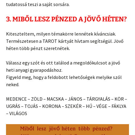
tudatossá teszi a saját sorsára.
3. MIBŐL LESZ PÉNZED A JÖVŐ HÉTEN?
Kiteszteltem, milyen témakörre lennétek kíváncsiak.
Természetesen a TAROT kártyát hívtam segítségül. Jövő
héten több pénzt szeretnétek.
Válassz egy szót és ott találod a megoldókulcsot a jövő
heti anyagi gyarapodáshoz.
Figyeld meg, hogy a feldobott lehetőségek melyike szól
neked.
MEDENCE – ZÖLD – MACSKA – JÁNOS – TÁRGYALÁS – KÖR –
UGRÁS – TOJÁS – KORONA – SZEKÉR – HŰ – VÉGE – FÁKLYA
– VILÁGOS