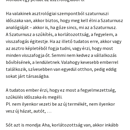
Ha valakinek asztrológiai szempontból szaturnuszi
időszaka van, akkor biztos, hogy meg kell élni a Szaturnusz
analógiáját – akkor is, ha gőze sincs, mi az a Szaturnusz.
A Szaturnusz a szűkítés, a korlátozottság, a fegyelem, a
visszafogás égitestje. Ha az illető tudatos erre, akkor vagy
az asztro képletéből fogja tudni, vagy érzi, hogy most
minden visszafogja őt. Semmi nem kedvez a vállalkozás
bővítésének, a lendületnek. Valahogy kevesebb emberrel
találkozik, szívesebben van egyedül otthon, pedig eddig
sokat járt társaságba.
A tudatos ember érzi, hogy ez most a fegyelmezettség,
szűkülés időszaka és megéli.
Pl. nem ilyenkor vezeti be az új termékét, nem ilyenkor
vesz új házat, autót, …
Sőt azt is mondja: Aha, korlátozottság van, akkor inkább