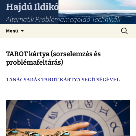
Hajdú Ildikó
Alternatív Problémamegoldó Technikák
Ugrás
Keresés
Menü
a
tartalomhoz
TAROT kártya (sorselemzés és
problémafeltárás)
TANÁCSADÁS TAROT KÁRTYA SEGÍTSÉGÉVEL