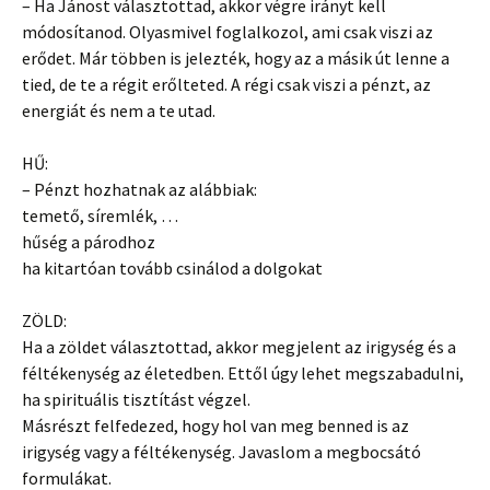
– Ha Jánost választottad, akkor végre irányt kell
módosítanod. Olyasmivel foglalkozol, ami csak viszi az
erődet. Már többen is jelezték, hogy az a másik út lenne a
tied, de te a régit erőlteted. A régi csak viszi a pénzt, az
energiát és nem a te utad.
HŰ:
– Pénzt hozhatnak az alábbiak:
temető, síremlék, …
hűség a párodhoz
ha kitartóan tovább csinálod a dolgokat
ZÖLD:
Ha a zöldet választottad, akkor megjelent az irigység és a
féltékenység az életedben. Ettől úgy lehet megszabadulni,
ha spirituális tisztítást végzel.
Másrészt felfedezed, hogy hol van meg benned is az
irigység vagy a féltékenység. Javaslom a megbocsátó
formulákat.