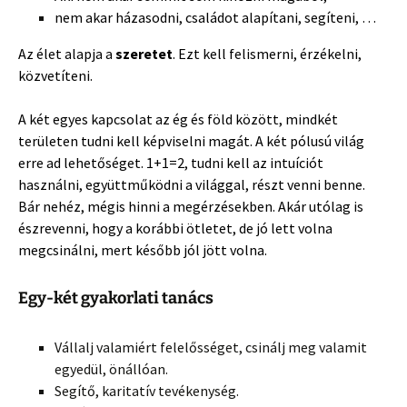
nem akar házasodni, családot alapítani, segíteni, …
Az élet alapja a
szeretet
. Ezt kell felismerni, érzékelni,
közvetíteni.
A két egyes kapcsolat az ég és föld között, mindkét
területen tudni kell képviselni magát. A két pólusú világ
erre ad lehetőséget. 1+1=2, tudni kell az intuíciót
használni, együttműködni a világgal, részt venni benne.
Bár nehéz, mégis hinni a megérzésekben. Akár utólag is
észrevenni, hogy a korábbi ötletet, de jó lett volna
megcsinálni, mert később jól jött volna.
Egy-két gyakorlati tanács
Vállalj valamiért felelősséget, csinálj meg valamit
egyedül, önállóan.
Segítő, karitatív tevékenység.