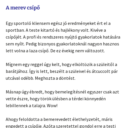
A merev csípő
Egy sportoló kliensem egész jó eredményeket ért el a
sportban. A teste kitartó és hajlékony volt. Kivéve a
csípőjét. A profi és rendszeres nyújtó gyakorlatok hatására
sem nyílt. Pedig bizonyos gyakorlatoknál nagyon hasznos
lett volna a laza csípő. De ez évekig nem változott.
Mígnem egy reggel úgy kelt, hogy elköltözik a szüleitől a
barátjához. Így is lett, beszélt a szüleivel és átcuccolt pár
utcával odébb. Meghozta a döntést.
Másnap úgy ébredt, hogy bemelegítésnél egyszer csak azt
vette észre, hogy török ülésben a térdei könnyedén
lebillennek a talajra. Wow!
Ahogy feloldotta a bemerevedett élethelyzetét, máris
engedett a csípője. Azóta szeretettel gondol erre a testi