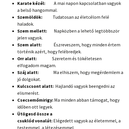
Karate kézél:
A mai napon kapcsolatban vagyok
a belső hangommal.
Szemöldök:
Tudatosan az életcélom felé
haladok.
Szem mellett:
Napközben a lehető legtöbbször
jelen vagyok.
Szem alatt:
Észreveszem, hogy minden értem
történik azért, hogy felébredjek.
Orr alatt:
Szeretem és tökéletesen
elfogadom magam.
Száj alatt:
Ma elhiszem, hogy megérdemlem a
jó dolgokat.
Kulcscsont alatt:
Hajlandó vagyok beengedni az
elismerést.
Csecsemőmirigy:
Ma minden abban támogat, hogy
időben ott legyek.
Ütögesd össze a
csuklód vonalát:
Elégedett vagyok az életemmel, a
testemmel, a létezésemmel.