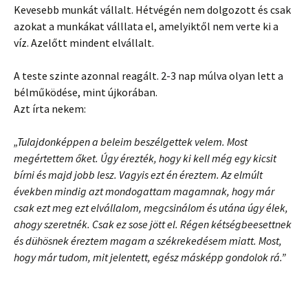
Kevesebb munkát vállalt. Hétvégén nem dolgozott és csak
azokat a munkákat válllata el, amelyiktől nem verte ki a
víz. Azelőtt mindent elvállalt.
A teste szinte azonnal reagált. 2-3 nap múlva olyan lett a
bélműködése, mint újkorában.
Azt írta nekem:
„Tulajdonképpen a beleim beszélgettek velem. Most
megértettem őket. Úgy érezték, hogy ki kell még egy kicsit
bírni és majd jobb lesz. Vagyis ezt én éreztem. Az elmúlt
években mindig azt mondogattam magamnak, hogy már
csak ezt meg ezt elvállalom, megcsinálom és utána úgy élek,
ahogy szeretnék. Csak ez sose jött el. Régen kétségbeesettnek
és dühösnek éreztem magam a székrekedésem miatt. Most,
hogy már tudom, mit jelentett, egész másképp gondolok rá.”