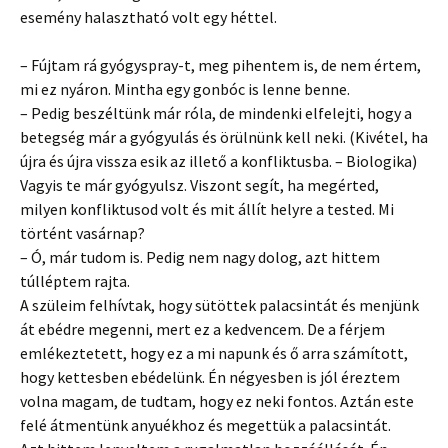
esemény halasztható volt egy héttel.
– Fújtam rá gyógyspray-t, meg pihentem is, de nem értem,
mi ez nyáron. Mintha egy gonbóc is lenne benne.
– Pedig beszéltünk már róla, de mindenki elfelejti, hogy a
betegség már a gyógyulás és örülnünk kell neki. (Kivétel, ha
újra és újra vissza esik az illető a konfliktusba. – Biologika)
Vagyis te már gyógyulsz. Viszont segít, ha megérted,
milyen konfliktusod volt és mit állít helyre a tested. Mi
történt vasárnap?
– Ó, már tudom is. Pedig nem nagy dolog, azt hittem
túlléptem rajta.
A szüleim felhívtak, hogy sütöttek palacsintát és menjünk
át ebédre megenni, mert ez a kedvencem. De a férjem
emlékeztetett, hogy ez a mi napunk és ő arra számított,
hogy kettesben ebédelünk. Én négyesben is jól éreztem
volna magam, de tudtam, hogy ez neki fontos. Aztán este
felé átmentünk anyuékhoz és megettük a palacsintát.