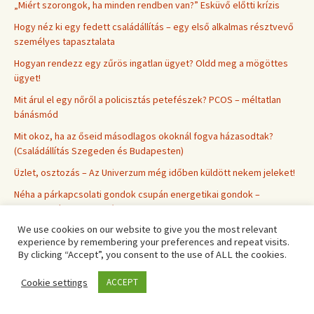
„Miért szorongok, ha minden rendben van?” Esküvő előtti krízis
Hogy néz ki egy fedett családállítás – egy első alkalmas résztvevő
személyes tapasztalata
Hogyan rendezz egy zűrös ingatlan ügyet? Oldd meg a mögöttes
ügyet!
Mit árul el egy nőről a policisztás petefészek? PCOS – méltatlan
bánásmód
Mit okoz, ha az őseid másodlagos okoknál fogva házasodtak?
(Családállítás Szegeden és Budapesten)
Üzlet, osztozás – Az Univerzum még időben küldött nekem jeleket!
Néha a párkapcsolati gondok csupán energetikai gondok –
Bioritmus és Kronobiológia
We use cookies on our website to give you the most relevant
Üzleti elakadás – feltárás és megoldás 5 perc alatt
experience by remembering your preferences and repeat visits.
Milyen családi titkot képviselsz az életeddel? Semmit nem lehet
By clicking “Accept”, you consent to the use of ALL the cookies.
büntetlenül eltitkolni
Cookie settings
ACCEPT
A családállítás egy gyorsítópálya. Megéri benne lenni egy
szerepben.