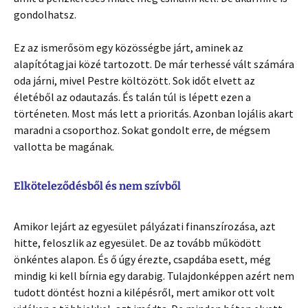
gondolhatsz.
Ez az ismerősöm egy közösségbe járt, aminek az
alapítótagjai közé tartozott. De már terhessé vált számára
oda járni, mivel Pestre költözött. Sok időt elvett az
életéből az odautazás. És talán túl is lépett ezen a
történeten. Most más lett a prioritás. Azonban lojális akart
maradni a csoporthoz. Sokat gondolt erre, de mégsem
vallotta be magának.
Elköteleződésből és nem szívből
Amikor lejárt az egyesület pályázati finanszírozása, azt
hitte, feloszlik az egyesület. De az tovább működött
önkéntes alapon. És ő úgy érezte, csapdába esett, még
mindig ki kell bírnia egy darabig. Tulajdonképpen azért nem
tudott döntést hozni a kilépésről, mert amikor ott volt