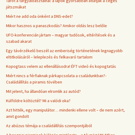
Tarot a tárgyalóasztalnál: a lapok gyorsabban átlátják a céges
játszmákat
Miért ne add oda önként a DNS-edet?
Mikor hasznos a panaszkodás? Amikor oldás lesz belőle
UFO-konferencián jártam – magyar tudósok, eltérítések és a
szabad akarat
Egy távérzékelő beszél az emberiség történetének legnagyobb
eltitkolásáról – leleplezés és felkavaró tartalom
Kopogtass velem az ellenállásodra! ÉFT videó és kopogtatás
Miért nincs a férfiaknak párkapcsolata a családunkban?-
Családállítás a piramis tövében
Mit jelent, ha állandóan elromlik az autód?
Külföldre költöztél? Mi a valódi oka?
Azt hitték, egy manipulátor… mindenki ellene volt – de nem azért,
amit gondolt
Az abúzus témája a családállítás szempontjából