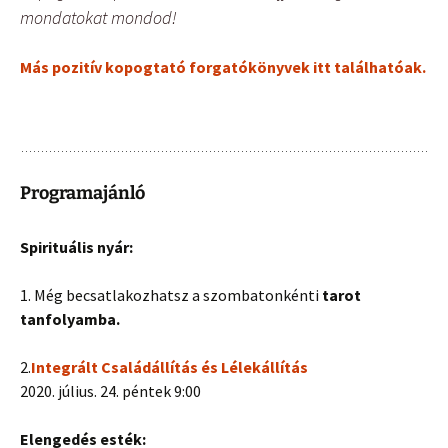
mondatokat mondod!
Más pozitív kopogtató forgatókönyvek itt találhatóak.
Programajánló
Spirituális nyár:
1. Még becsatlakozhatsz a szombatonkénti
tarot
tanfolyamba.
2.
Integrált
Családállítás és Lélekállítás
2020. július. 24. péntek 9:00
Elengedés esték: