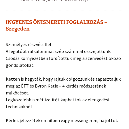
INGYENES ÖNISMERETI FOGLALKOZÁS –
Szegeden
Személyes részvétellel
A legutóbbi alkalommal szép számmal összejöttünk.
Csodás környezetben fordítottuk meg a szenvedést okozó
gondolatokat.
Ketten is hagyták, hogy rajtuk dolgozzunk és tapasztaljuk
meg az ÉFT és Byron Katie – 4 kérdés módszerének
működését.
Legközelebb ismét ízelítőt kaphattok az elengedési
technikákból.
Kérlek jelezzétek emailben vagy messengeren, ha jöttök.