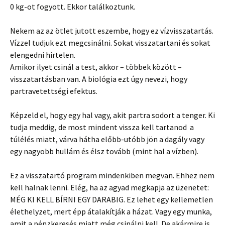
0 kg-ot fogyott. Ekkor találkoztunk.
Nekem az az ötlet jutott eszembe, hogy ez vízvisszatartás.
Vízzel tudjuk ezt megcsinálni. Sokat visszatartani és sokat
elengedni hirtelen.
Amikor ilyet csinál a test, akkor – többek között –
visszatartásban van. A biológia ezt úgy nevezi, hogy
partravetettségi efektus.
Képzeld el, hogy egy hal vagy, akit partra sodort a tenger. Ki
tudja meddig, de most mindent vissza kell tartanod a
túlélés miatt, várva hátha előbb-utóbb jön a dagály vagy
egy nagyobb hullám és élsz tovább (mint hal a vízben).
Ez a visszatartó program mindenkiben megvan. Ehhez nem
kell halnak lenni. Elég, ha az agyad megkapja az üzenetet:
MÉG KI KELL BÍRNI EGY DARABIG. Ez lehet egy kellemetlen
élethelyzet, mert épp átalakítják a házat. Vagy egy munka,
amit a pénzkeresés miatt még csinálni kell. De akármire is