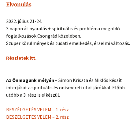
Elvonulás
2022. július 21-24.
3 napon át nyaralás + spirituális és probléma megoldó
foglalkozások Csongrád közelében.
Szuper körülmények és tudati emelkedés, érzelmi változás.
Részletek itt.
Az Önmagunk mélyén
– Simon Kriszta és Miklós készít
interjúkat a spirituális és önismereti utat járókkal. Előbb-
utóbb a 3. rész is elkészül.
BESZÉLGETÉS VELEM – 1. rész
BESZÉLGETÉS VELEM – 2. rész