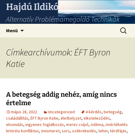
Hajdú Ildikó
Alternatív Problémamegoldó Technikák
Ugrás
Keresés
Menü
a
tartalomhoz
Címkearchívumok: ÉFT Byron
Katie
A betegség addig nehéz, amíg nincs
értelme
május 28, 2022
Uncategorized
4 kérdés
,
betegség
,
családállítás
,
ÉFT Byron Katie
,
élethelyzet
,
elköteleződés
,
elvonulás
,
ingyenes foglalkozás
,
merev csípő
,
ödéma
,
önértékelés
letörési konfliktus
,
önismeret
,
sors
,
székrekedés
,
teher
,
térdfájás
,