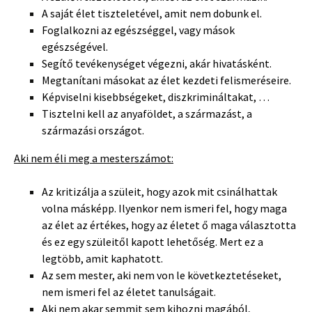
A saját élet tiszteletével, amit nem dobunk el.
Foglalkozni az egészséggel, vagy mások
egészségével.
Segítő tevékenységet végezni, akár hivatásként.
Megtanítani másokat az élet kezdeti felismeréseire.
Képviselni kisebbségeket, diszkrimináltakat, …
Tisztelni kell az anyaföldet, a származást, a
származási országot.
Aki nem éli meg a mesterszámot:
Az kritizálja a szüleit, hogy azok mit csinálhattak
volna másképp. Ilyenkor nem ismeri fel, hogy maga
az élet az értékes, hogy az életet ő maga választotta
és ez egy szüleitől kapott lehetőség. Mert ez a
legtöbb, amit kaphatott.
Az sem mester, aki nem von le következtetéseket,
nem ismeri fel az életet tanulságait.
Aki nem akar semmit sem kihozni magából,