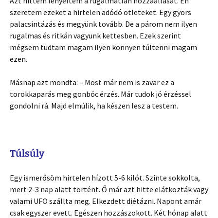
Azt hittem lenyeltem a rugalmatlan hozzáállását. Én
szeretem ezeket a hirtelen adódó ötleteket. Egy gyors
palacsintázás és megyünk tovább. De a párom nem ilyen
rugalmas és ritkán vagyunk kettesben. Ezek szerint
mégsem tudtam magam ilyen könnyen túltenni magam
ezen.
Másnap azt mondta: – Most már nem is zavar ez a
torokkaparás meg gonbóc érzés. Már tudok jó érzéssel
gondolni rá. Majd elmúlik, ha készen lesz a testem.
Túlsúly
Egy ismerősöm hirtelen hízott 5-6 kilót. Szinte sokkolta,
mert 2-3 nap alatt történt. Ő már azt hitte elátkozták vagy
valami UFO szállta meg. Elkezdett diétázni. Napont amár
csak egyszer evett. Egészen hozzászokott. Két hónap alatt