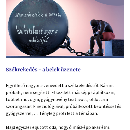
Székrekedés – a belek üzenete
Egy illető nagyon szenvedett a székrekedéstől. Bármit
próbált, nem segített. Elkezdett másképp táplálkozni,
többet mozogni, gyógynövény teát ivott, oldotta a
szorongásait kineziológiával, próbálkozott beöntéssel és
gyógyszerrel, … Tényleg profi lett a témában.
Majd egyszer eljutott oda, hogy ő másképp akar élni.