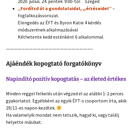
2020. július. 24. péntek 9:00-től Szeged
„Fordítsd át a gondolataidat, ,,érzéseidet”
–
foglalkozássorozat.
Elengedés az ÉFT és Byron Katie 4 kérdés
módszerének alkalmazásával
Kéthetente kedd esténként 6 alkalommal.
——————————————————————–
Ajáéndék kopogtató forgatókönyv
Napindító pozitív kopogtatás – az életed értékes
Minden reggel felkelés után végzed el az alábbi 1-2 perces
gyakorlatot. Egyébként az egyik ÉFT-s csoportom írta, akik
29/11-es napon kezdtek.
Ha valamelyik mondat nem tetszik, hagyd ki, vagy találj
helyette másikat.