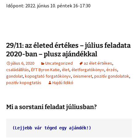
Időpont: 2022. június 10. péntek 16-17:30
29/11: az életed értékes – július feladata
2020-ban – plusz ajándékkal
július 6, 2020
Uncategorized
az élet értékes
,
családállítás
,
ÉFT Byron Katie
,
élet
,
életforgatókönyv
,
érzés
,
gondolat
,
kopogtató forgatókönyv
,
önismeret
,
pozitív gondolatok
,
pozitív kopogtatás
Hajdú Ildikó
Mi a sorstani feladat júliusban?
(Lejjebb vár téged egy ajándék!)