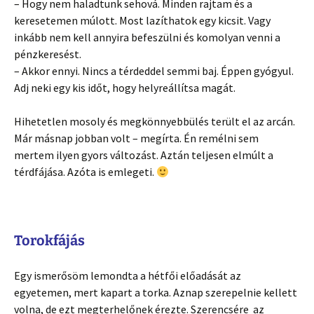
– Hogy nem haladtunk sehová. Minden rajtam és a
keresetemen múlott. Most lazíthatok egy kicsit. Vagy
inkább nem kell annyira befeszülni és komolyan venni a
pénzkeresést.
– Akkor ennyi. Nincs a térdeddel semmi baj. Éppen gyógyul.
Adj neki egy kis időt, hogy helyreállítsa magát.
Hihetetlen mosoly és megkönnyebbülés terült el az arcán.
Már másnap jobban volt – megírta. Én remélni sem
mertem ilyen gyors változást. Aztán teljesen elmúlt a
térdfájása. Azóta is emlegeti.
Torokfájás
Egy ismerősöm lemondta a hétfői előadását az
egyetemen, mert kapart a torka. Aznap szerepelnie kellett
volna, de ezt megterhelőnek érezte. Szerencsére az