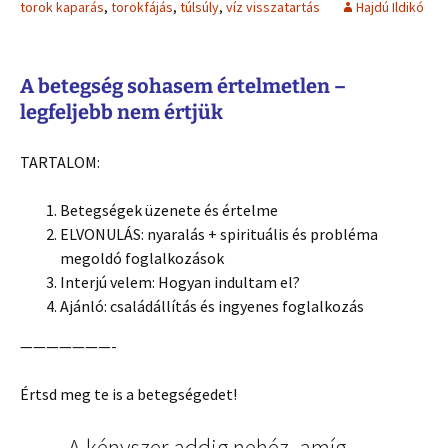
torok kaparás
,
torokfájás
,
túlsúly
,
víz visszatartás
Hajdú Ildikó
A betegség sohasem értelmetlen –
legfeljebb nem értjük
TARTALOM:
Betegségek üzenete és értelme
ELVONULÁS: nyaralás + spirituális és probléma
megoldó foglalkozások
Interjú velem: Hogyan indultam el?
Ajánló: családállítás és ingyenes foglalkozás
———————-
Értsd meg te is a betegségedet!
„A kényszer addig nehéz, amíg