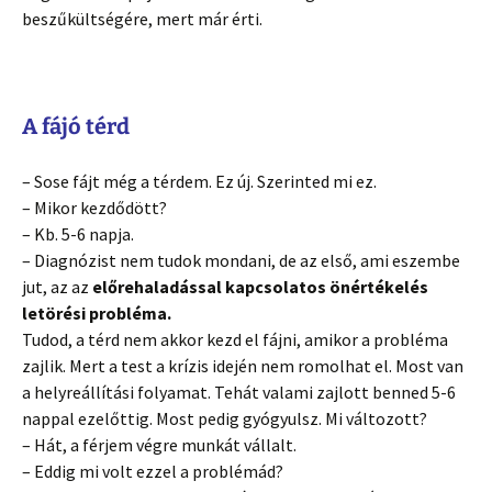
beszűkültségére, mert már érti.
A fájó térd
– Sose fájt még a térdem. Ez új. Szerinted mi ez.
– Mikor kezdődött?
– Kb. 5-6 napja.
– Diagnózist nem tudok mondani, de az első, ami eszembe
jut, az az
előrehaladással kapcsolatos önértékelés
letörési probléma.
Tudod, a térd nem akkor kezd el fájni, amikor a probléma
zajlik. Mert a test a krízis idején nem romolhat el. Most van
a helyreállítási folyamat. Tehát valami zajlott benned 5-6
nappal ezelőttig. Most pedig gyógyulsz. Mi változott?
– Hát, a férjem végre munkát vállalt.
– Eddig mi volt ezzel a problémád?