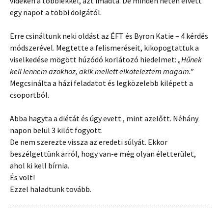
vidéken a többiekkel, azt imádta. De minden héten elvett
egy napot a többi dolgától.
Erre csináltunk neki oldást az ÉFT és Byron Katie – 4 kérdés
módszerével. Megtette a felismeréseit, kikopogtattuk a
viselkedése mögött húzódó korlátozó hiedelmet:
„Hűnek
kell lennem azokhoz, akik mellett elköteleztem magam.”
Megcsinálta a házi feladatot és legközelebb kilépett a
csoportból.
Abba hagyta a diétát és úgy evett , mint azelőtt. Néhány
napon belül 3 kilót fogyott.
De nem szerezte vissza az eredeti súlyát. Ekkor
beszélgettünk arról, hogy van-e még olyan életterület,
ahol ki kell bírnia.
És volt!
Ezzel haladtunk tovább.