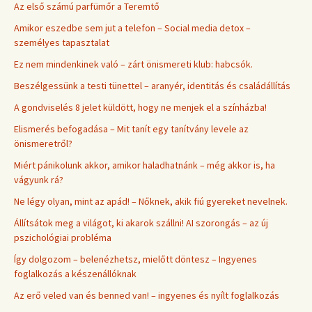
Az első számú parfümőr a Teremtő
Amikor eszedbe sem jut a telefon – Social media detox –
személyes tapasztalat
Ez nem mindenkinek való – zárt önismereti klub: habcsók.
Beszélgessünk a testi tünettel – aranyér, identitás és családállítás
A gondviselés 8 jelet küldött, hogy ne menjek el a színházba!
Elismerés befogadása – Mit tanít egy tanítvány levele az
önismeretről?
Miért pánikolunk akkor, amikor haladhatnánk – még akkor is, ha
vágyunk rá?
Ne légy olyan, mint az apád! – Nőknek, akik fiú gyereket nevelnek.
Állítsátok meg a világot, ki akarok szállni! AI szorongás – az új
pszichológiai probléma
Így dolgozom – belenézhetsz, mielőtt döntesz – Ingyenes
foglalkozás a készenállóknak
Az erő veled van és benned van! – ingyenes és nyílt foglalkozás