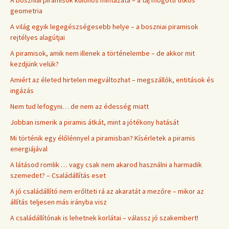
A boszniai piramisok különös mintázata – a táj mögötti titkos
geometria
A világ egyik legegészségesebb helye – a boszniai piramisok
rejtélyes alagútjai
A piramisok, amik nem illenek a történelembe – de akkor mit
kezdjünk velük?
Amiért az életed hirtelen megváltozhat – megszállók, entitások és
ingázás
Nem tud lefogyni… de nem az édesség miatt
Jobban ismerik a piramis átkát, mint a jótékony hatását
Mi történik egy élőlénnyel a piramisban? Kísérletek a piramis
energiájával
A látásod romlik … vagy csak nem akarod használni a harmadik
szemedet? – Családállítás eset
A jó családállító nem erőlteti rá az akaratát a mezőre – mikor az
állítás teljesen más irányba visz
A családállítónak is lehetnek korlátai – válassz jó szakembert!