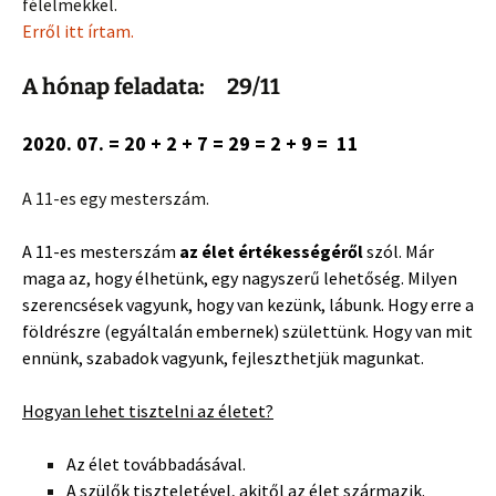
félelmekkel.
Erről itt írtam.
A hónap feladata: 29/11
2020. 07. = 20 + 2 + 7 = 29 = 2 + 9 = 11
A 11-es egy mesterszám.
A 11-es mesterszám
az élet értékességéről
szól. Már
maga az, hogy élhetünk, egy nagyszerű lehetőség. Milyen
szerencsések vagyunk, hogy van kezünk, lábunk. Hogy erre a
földrészre (egyáltalán embernek) születtünk. Hogy van mit
ennünk, szabadok vagyunk, fejleszthetjük magunkat.
Hogyan lehet tisztelni az életet?
Az élet továbbadásával.
A szülők tiszteletével, akitől az élet származik.