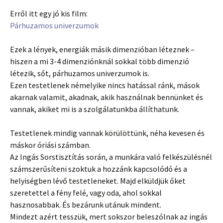
Erről itt egy jó kis film:
Párhuzamos univerzumok
Ezek a lények, energiák másik dimenzióban léteznek –
hiszen a mi 3-4 dimenziónknál sokkal több dimenzió
létezik, sőt, párhuzamos univerzumok is.
Ezen testetlenek némelyike nincs hatással ránk, mások
akarnak valamit, akadnak, akik használnak bennünket és
vannak, akiket mi is a szolgálatunkba állíthatunk.
Testetlenek mindig vannak körülöttünk, néha kevesen és
máskor óriási számban.
Az Ingás Sorstisztítás során, a munkára való felkészülésnél
számszerűsíteni szoktuk a hozzánk kapcsolódó és a
helyiségben lévő testetleneket. Majd elküldjük őket
szeretettel a fény felé, vagy oda, ahol sokkal
hasznosabbak. És bezárunk utánuk mindent.
Mindezt azért tesszük, mert sokszor beleszólnak az ingás