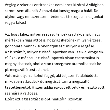
Végleg ezeket az entitásokat nem lehet kizárni. A világban
semmi sem állandó. A mozdulatlanság maga a halál. De –
olykor vagy rendszeresen – érdemes tisztogatni magunkat
vagy a lakást.
Az, hogy kihez milyen rezgésű lények csatlakoznak, nagy
mértékben függ attól is, hogy az illetőnek milyen érzései,
gondolatai vannak. Mondhatjuk azt: milyen a rezgése.
Az is számít, milyen tudatállapotban van. Iszik-e, drogozik-
e? Ezek a módosult tudatállapotok olyan csatornákat is
megnyithatnak, ahol aztán tömegesen áramolhatnak be
pl. megszálló testetlenek.
Volt már olyan alkohol függő, aki teljesen feldühödött,
miközben elkezdtük őt megtisztítani a megszálló
testetlenjeitől. Hiszen addig együtt élt velük és ijesztő volt
számára a változás.
Ezért ezt a tisztítást is optimalizálni szoktuk.