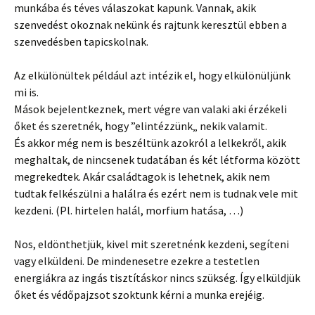
munkába és téves válaszokat kapunk. Vannak, akik
szenvedést okoznak nekünk és rajtunk keresztül ebben a
szenvedésben tapicskolnak.
Az elkülönültek például azt intézik el, hogy elkülönüljünk
mi is.
Mások bejelentkeznek, mert végre van valaki aki érzékeli
őket és szeretnék, hogy ”elintézzünk„ nekik valamit.
És akkor még nem is beszéltünk azokról a lelkekről, akik
meghaltak, de nincsenek tudatában és két létforma között
megrekedtek. Akár családtagok is lehetnek, akik nem
tudtak felkészülni a halálra és ezért nem is tudnak vele mit
kezdeni. (Pl. hirtelen halál, morfium hatása, …)
Nos, eldönthetjük, kivel mit szeretnénk kezdeni, segíteni
vagy elküldeni. De mindenesetre ezekre a testetlen
energiákra az ingás tisztításkor nincs szükség. Így elküldjük
őket és védőpajzsot szoktunk kérni a munka erejéig.