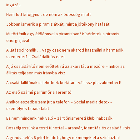
ingázás
Nem tud lefogyni… de nem az édesség miatt
Jobban ismerik a piramis átkát, mint a jótékony hatását
Mi történik egy élőlénnyel a piramisban? Kísérletek a piramis
energiájával
A látásod romlik … vagy csak nem akarod használni a harmadik
szemedet? – Családállítás eset
A jó családállító nem erőlteti rá az akaratát a mezőre – mikor az
állítás teljesen más irányba visz
A családállítónak is lehetnek korlátai – válassz jó szakembert!
Az első számú parfümőr a Teremtő
Amikor eszedbe sem jut a telefon – Social media detox –
személyes tapasztalat
Ez nem mindenkinek való – zárt önismereti klub: habcsók.
Beszélgessünk a testi tünettel – aranyér, identitás és családállítás
A gondviselés 8 jelet küldött, hogy ne menjek el a színházba!