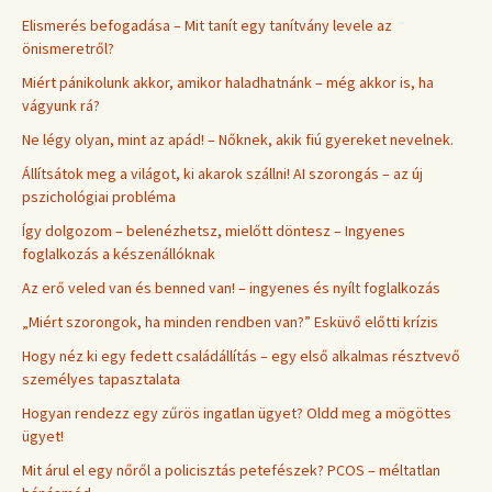
Elismerés befogadása – Mit tanít egy tanítvány levele az
önismeretről?
Miért pánikolunk akkor, amikor haladhatnánk – még akkor is, ha
vágyunk rá?
Ne légy olyan, mint az apád! – Nőknek, akik fiú gyereket nevelnek.
Állítsátok meg a világot, ki akarok szállni! AI szorongás – az új
pszichológiai probléma
Így dolgozom – belenézhetsz, mielőtt döntesz – Ingyenes
foglalkozás a készenállóknak
Az erő veled van és benned van! – ingyenes és nyílt foglalkozás
„Miért szorongok, ha minden rendben van?” Esküvő előtti krízis
Hogy néz ki egy fedett családállítás – egy első alkalmas résztvevő
személyes tapasztalata
Hogyan rendezz egy zűrös ingatlan ügyet? Oldd meg a mögöttes
ügyet!
Mit árul el egy nőről a policisztás petefészek? PCOS – méltatlan