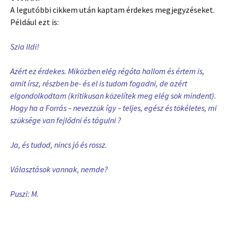
A legutóbbi cikkem után kaptam érdekes megjegyzéseket.
Például ezt is:
Szia Ildi!
Azért ez érdekes. Miközben elég régóta hallom és értem is,
amit írsz, részben be- és el is tudom fogadni, de azért
elgondolkodtam (kritikusan közelítek meg elég sok mindent).
Hogy ha a Forrás – nevezzük így – teljes, egész és tökéletes, mi
szüksége van fejlődni és tágulni ?
Ja, és tudod, nincs jó és rossz.
Választások vannak, nemde?
Puszi: M.