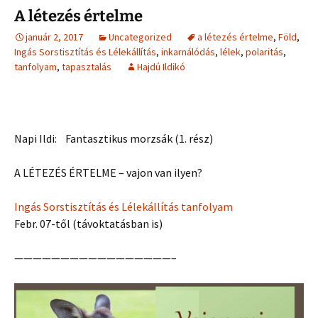
A létezés értelme
január 2, 2017
Uncategorized
a létezés értelme
,
Föld
,
Ingás Sorstisztítás és Lélekállítás
,
inkarnálódás
,
lélek
,
polaritás
,
tanfolyam
,
tapasztalás
Hajdú Ildikó
Napi Ildi: Fantasztikus morzsák (1. rész)
A LÉTEZÉS ÉRTELME – vajon van ilyen?
Ingás Sorstisztítás és Lélekállítás tanfolyam
Febr. 07-től (távoktatásban is)
—————————————————–