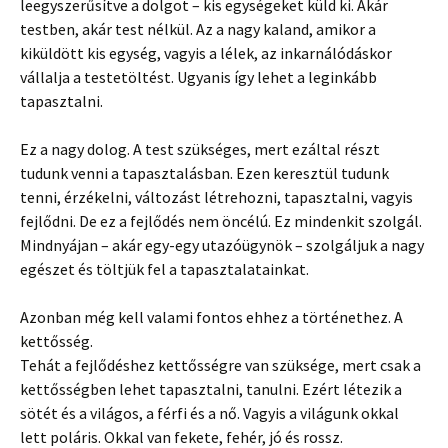
leegyszerűsítve a dolgot – kis egységeket küld ki. Akár
testben, akár test nélkül. Az a nagy kaland, amikor a
kiküldött kis egység, vagyis a lélek, az inkarnálódáskor
vállalja a testetöltést. Ugyanis így lehet a leginkább
tapasztalni.
Ez a nagy dolog. A test szükséges, mert ezáltal részt
tudunk venni a tapasztalásban. Ezen keresztül tudunk
tenni, érzékelni, változást létrehozni, tapasztalni, vagyis
fejlődni. De ez a fejlődés nem öncélú. Ez mindenkit szolgál.
Mindnyájan – akár egy-egy utazóügynök – szolgáljuk a nagy
egészet és töltjük fel a tapasztalatainkat.
Azonban még kell valami fontos ehhez a történethez. A
kettősség.
Tehát a fejlődéshez kettősségre van szüksége, mert csak a
kettősségben lehet tapasztalni, tanulni. Ezért létezik a
sötét és a világos, a férfi és a nő. Vagyis a világunk okkal
lett poláris. Okkal van fekete, fehér, jó és rossz.