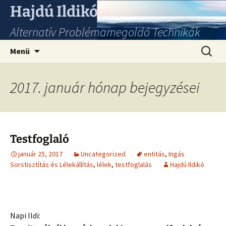
Hajdú Ildikó
Alternatív Problémamegoldó Technikák
Ugrás
Keresés
Menü
a
tartalomhoz
2017. január hónap bejegyzései
Testfoglaló
január 25, 2017
Uncategorized
entitás
,
Ingás
Sorstisztítás és Lélekállítás
,
lélek
,
testfoglalás
Hajdú Ildikó
Napi Ildi: