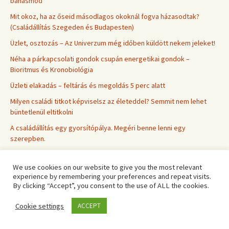
bánásmód
Mit okoz, ha az őseid másodlagos okoknál fogva házasodtak?
(Családállítás Szegeden és Budapesten)
Üzlet, osztozás – Az Univerzum még időben küldött nekem jeleket!
Néha a párkapcsolati gondok csupán energetikai gondok –
Bioritmus és Kronobiológia
Üzleti elakadás – feltárás és megoldás 5 perc alatt
Milyen családi titkot képviselsz az életeddel? Semmit nem lehet
büntetlenül eltitkolni
A családállítás egy gyorsítópálya. Megéri benne lenni egy
szerepben.
Mire adhat magyarázatot egy előző életes emlék?
We use cookies on our website to give you the most relevant
Nem kell, hogy ennyire hasson rád a világ
experience by remembering your preferences and repeat visits.
By clicking “Accept”, you consent to the use of ALL the cookies.
Társkeresős sztori – minden problémád segít megismerni magadat
A sors állandóan üzeneteket küld neked: Mi az, ami ismétlődik?
Cookie settings
ACCEPT
Mitől hiteles egy tanító? Mire használható a politikai düh?