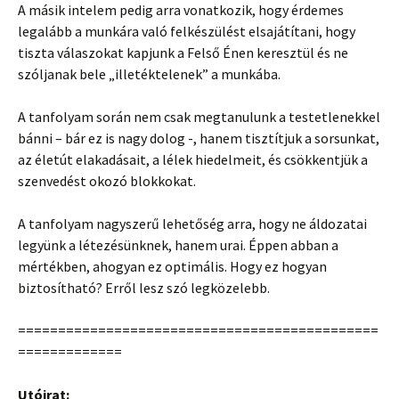
A másik intelem pedig arra vonatkozik, hogy érdemes
legalább a munkára való felkészülést elsajátítani, hogy
tiszta válaszokat kapjunk a Felső Énen keresztül és ne
szóljanak bele „illetéktelenek” a munkába.
A tanfolyam során nem csak megtanulunk a testetlenekkel
bánni – bár ez is nagy dolog -, hanem tisztítjuk a sorsunkat,
az életút elakadásait, a lélek hiedelmeit, és csökkentjük a
szenvedést okozó blokkokat.
A tanfolyam nagyszerű lehetőség arra, hogy ne áldozatai
legyünk a létezésünknek, hanem urai. Éppen abban a
mértékben, ahogyan ez optimális. Hogy ez hogyan
biztosítható? Erről lesz szó legközelebb.
=============================================
=============
Utóirat: