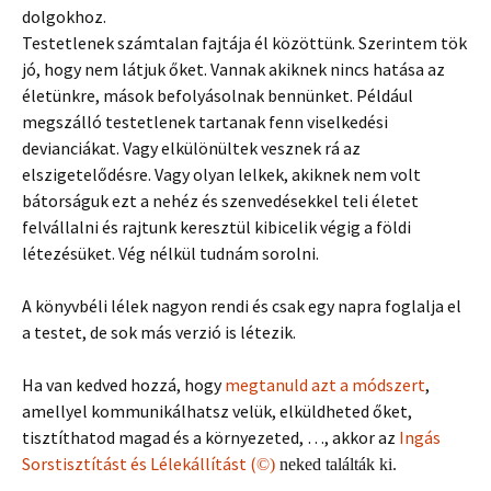
dolgokhoz.
Testetlenek számtalan fajtája él közöttünk. Szerintem tök
jó, hogy nem látjuk őket. Vannak akiknek nincs hatása az
életünkre, mások befolyásolnak bennünket. Például
megszálló testetlenek tartanak fenn viselkedési
devianciákat. Vagy elkülönültek vesznek rá az
elszigetelődésre. Vagy olyan lelkek, akiknek nem volt
bátorságuk ezt a nehéz és szenvedésekkel teli életet
felvállalni és rajtunk keresztül kibicelik végig a földi
létezésüket. Vég nélkül tudnám sorolni.
A könyvbéli lélek nagyon rendi és csak egy napra foglalja el
a testet, de sok más verzió is létezik.
Ha van kedved hozzá, hogy
megtanuld azt a módszert
,
amellyel kommunikálhatsz velük, elküldheted őket,
tisztíthatod magad és a környezeted, …, akkor az
Ingás
Sorstisztítást és Lélekállítást (
©)
neked találták ki.