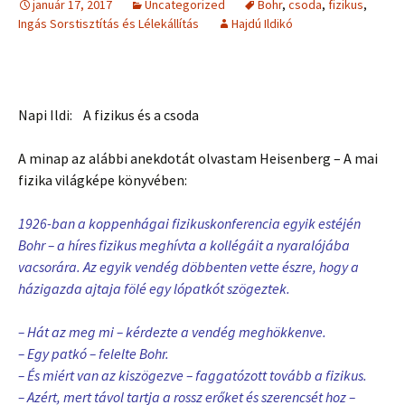
január 17, 2017
Uncategorized
Bohr
,
csoda
,
fizikus
,
Ingás Sorstisztítás és Lélekállítás
Hajdú Ildikó
Napi Ildi: A fizikus és a csoda
A minap az alábbi anekdotát olvastam Heisenberg – A mai
fizika világképe könyvében:
1926-ban a koppenhágai fizikuskonferencia egyik estéjén
Bohr – a híres fizikus meghívta a kollégáit a nyaralójába
vacsorára. Az egyik vendég döbbenten vette észre, hogy a
házigazda ajtaja fölé egy lópatkót szögeztek.
– Hát az meg mi – kérdezte a vendég meghökkenve.
– Egy patkó – felelte Bohr.
– És miért van az kiszögezve – faggatózott tovább a fizikus.
– Azért, mert távol tartja a rossz erőket és szerencsét hoz –