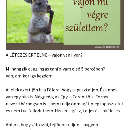
A LÉTEZÉS ÉRTELME – vajon van ilyen?
Mi hangzik el az ingás tanfolyam első 5 percében?
Van, amikor így kezdem:
A lélek azért jön le a Földre, hogy tapasztaljon. És ennek
van egy oka is. Mégpedig az Egy, a Teremtő, a Forrás –
nevezd bárhogyan is – nem tudja önmagát megtapasztalni
és nem tud fejlődni sem. Hiszen egész, teljes és tökéletes.
Ahhoz, hogy változni, fejlődni tudjon – nagyon