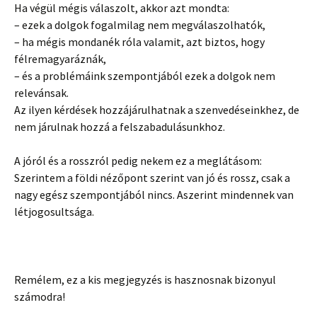
Ha végül mégis válaszolt, akkor azt mondta:
– ezek a dolgok fogalmilag nem megválaszolhatók,
– ha mégis mondanék róla valamit, azt biztos, hogy
félremagyaráznák,
– és a problémáink szempontjából ezek a dolgok nem
relevánsak.
Az ilyen kérdések hozzájárulhatnak a szenvedéseinkhez, de
nem járulnak hozzá a felszabadulásunkhoz.
A jóról és a rosszról pedig nekem ez a meglátásom:
Szerintem a földi nézőpont szerint van jó és rossz, csak a
nagy egész szempontjából nincs. Aszerint mindennek van
létjogosultsága.
Remélem, ez a kis megjegyzés is hasznosnak bizonyul
számodra!