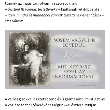
tűnnek az ingás tanfolyami résztvevőknek.
–
Úristen! Itt vannak testetlenek?
– kiáltanak fel döbbenten.
–
Igen, mindig és mindenhol vannak testetlenek és entitások
–
ez a válasz.
A valóság sokkal összetettebb és izgalmasabb, mint azt mi
a korlátozott érzékelőképességünkkel észlelni tudjuk.