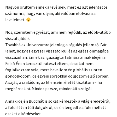
Nagyon örültem ennek a levélnek, mert ez azt jelentette
számomra, hogy van olyan, aki valóban elolvassa a
leveleimet.
Nos, szerintem egyrészt, ami nem fejlődik, az előbb-utóbb
visszafejlődik.
Továbbá az Univerzumra jelenleg a tágulás jellemző. Bár
lehet, hogy ez egyszer visszafordul és az egész önmagába
visszazuhan. Ennek az igazságtartalmára annak idején a
Felső Énen keresztül ráteszteltem, de sokat nem
foglalkoztam vele, mert bevallom én globális szinten
gondolkodom, de egyéni sorsokkal dolgozom első sorban.
A saját, a családom, az klienseim életét tisztítom – ha
megkérnek rá. Mindez persze, mindenkit szolgál.
Annak idején Buddhát is sokat kérdezték a világ eredetéről,
a földi léten túli dolgokról, de ő elengedte a füle mellett
ezeket a kérdéseket.