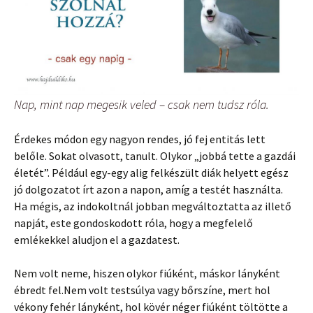
Nap, mint nap megesik veled – csak nem tudsz róla.
Érdekes módon egy nagyon rendes, jó fej entitás lett
belőle. Sokat olvasott, tanult. Olykor „jobbá tette a gazdái
életét”. Például egy-egy alig felkészült diák helyett egész
jó dolgozatot írt azon a napon, amíg a testét használta.
Ha mégis, az indokoltnál jobban megváltoztatta az illető
napját, este gondoskodott róla, hogy a megfelelő
emlékekkel aludjon el a gazdatest.
Nem volt neme, hiszen olykor fiúként, máskor lányként
ébredt fel.Nem volt testsúlya vagy bőrszíne, mert hol
vékony fehér lányként, hol kövér néger fiúként töltötte a