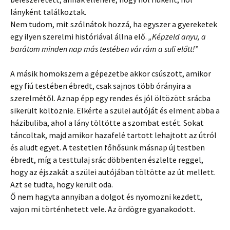
lányként találkoztak.
Nem tudom, mit szólnátok hozzá, ha egyszer a gyereketek
egy ilyen szerelmi históriával állna elő.
„Képzeld anyu, a
barátom minden nap más testében vár rám a suli előtt!”
A másik homokszem a gépezetbe akkor csúszott, amikor
egy fiú testében ébredt, csak sajnos több órányira a
szerelmétől. Aznap épp egy rendes és jól öltözött srácba
sikerült költöznie. Elkérte a szülei autóját és elment abba a
házibuliba, ahol a lány töltötte a szombat estét. Sokat
táncoltak, majd amikor hazafelé tartott lehajtott az útról
és aludt egyet. A testetlen főhősünk másnap új testben
ébredt, míg a testtulaj srác döbbenten észlelte reggel,
hogy az éjszakát a szülei autójában töltötte az út mellett.
Azt se tudta, hogy került oda.
Ő nem hagyta annyiban a dolgot és nyomozni kezdett,
vajon mi történhetett vele. Az ördögre gyanakodott.