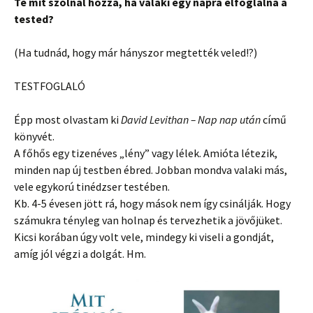
Te mit szólnál hozzá, ha valaki egy napra elfoglalná a
tested?
(Ha tudnád, hogy már hányszor megtették veled!?)
TESTFOGLALÓ
Épp most olvastam ki
David Levithan – Nap nap után
című
könyvét.
A főhős egy tizenéves „lény” vagy lélek. Amióta létezik,
minden nap új testben ébred. Jobban mondva valaki más,
vele egykorú tinédzser testében.
Kb. 4-5 évesen jött rá, hogy mások nem így csinálják. Hogy
számukra tényleg van holnap és tervezhetik a jövőjüket.
Kicsi korában úgy volt vele, mindegy ki viseli a gondját,
amíg jól végzi a dolgát. Hm.