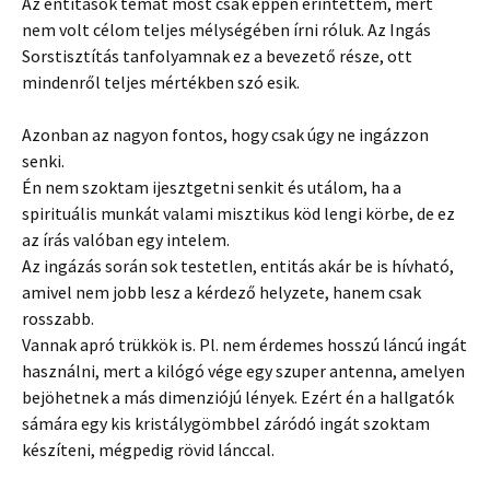
Az entitások témát most csak éppen érintettem, mert
nem volt célom teljes mélységében írni róluk. Az Ingás
Sorstisztítás tanfolyamnak ez a bevezető része, ott
mindenről teljes mértékben szó esik.
Azonban az nagyon fontos, hogy csak úgy ne ingázzon
senki.
Én nem szoktam ijesztgetni senkit és utálom, ha a
spirituális munkát valami misztikus köd lengi körbe, de ez
az írás valóban egy intelem.
Az ingázás során sok testetlen, entitás akár be is hívható,
amivel nem jobb lesz a kérdező helyzete, hanem csak
rosszabb.
Vannak apró trükkök is. Pl. nem érdemes hosszú láncú ingát
használni, mert a kilógó vége egy szuper antenna, amelyen
bejöhetnek a más dimenziójú lények. Ezért én a hallgatók
sámára egy kis kristálygömbbel záródó ingát szoktam
készíteni, mégpedig rövid lánccal.