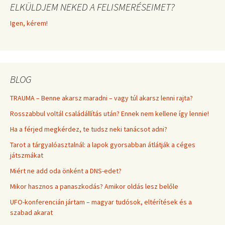
ELKÜLDJEM NEKED A FELISMERÉSEIMET?
Igen, kérem!
BLOG
TRAUMA – Benne akarsz maradni – vagy túl akarsz lenni rajta?
Rosszabbul voltál családállítás után? Ennek nem kellene így lennie!
Ha a férjed megkérdez, te tudsz neki tanácsot adni?
Tarot a tárgyalóasztalnál: a lapok gyorsabban átlátják a céges
játszmákat
Miért ne add oda önként a DNS-edet?
Mikor hasznos a panaszkodás? Amikor oldás lesz belőle
UFO-konferencián jártam – magyar tudósok, eltérítések és a
szabad akarat