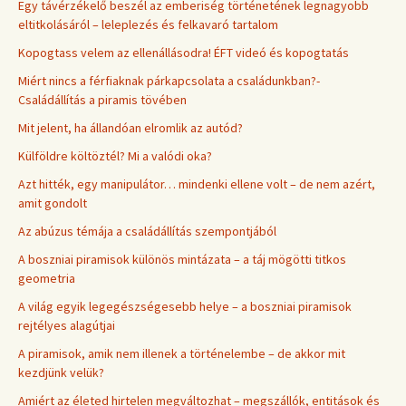
Egy távérzékelő beszél az emberiség történetének legnagyobb
eltitkolásáról – leleplezés és felkavaró tartalom
Kopogtass velem az ellenállásodra! ÉFT videó és kopogtatás
Miért nincs a férfiaknak párkapcsolata a családunkban?-
Családállítás a piramis tövében
Mit jelent, ha állandóan elromlik az autód?
Külföldre költöztél? Mi a valódi oka?
Azt hitték, egy manipulátor… mindenki ellene volt – de nem azért,
amit gondolt
Az abúzus témája a családállítás szempontjából
A boszniai piramisok különös mintázata – a táj mögötti titkos
geometria
A világ egyik legegészségesebb helye – a boszniai piramisok
rejtélyes alagútjai
A piramisok, amik nem illenek a történelembe – de akkor mit
kezdjünk velük?
Amiért az életed hirtelen megváltozhat – megszállók, entitások és