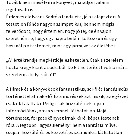
Tovább nem mesélem a könyvet, maradjon valami
izgulnivaló is.
Érdemes elolvasni. Sodró a lendülete, jó az alapsztori. A
testetlen főhős nagyon szimpatikus, bennem mégis
felvetődött, hogy értem én, hogy jó fej, de én vajon
szeretném-e, hogy egy napra belém költözzön és úgy
használja a testemet, mint egy járművet az életéhez.
„A” értékrendje megkérdőjelezhetetlen. Csak a szerelem
hozta ki egy kicsit a sodrából. De kit ne térített volna már a
szerelem a helyes útról?
A filmek és a könyvek sok fantasztikus, sci-fi és fantáziadús
történettel állnak elő. És a művészek azt hiszik, az egészet
csak ők találták i. Pedig csak hozzáférnek olyan
információhoz, ami a szemnek láthatatlan. Majd
történetet, forgatókönyvet írnak köré, képet festenek
róla. A legtöbb „agyszülemény” nem a fantázia műve,
csupán hozzáférés és közvetítés számunkra láthatatlan