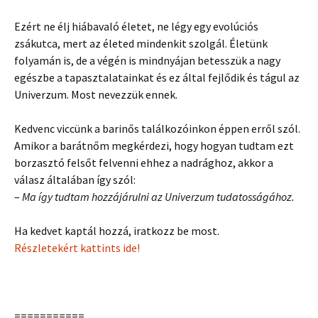
Ezért ne élj hiábavaló életet, ne légy egy evolúciós
zsákutca, mert az életed mindenkit szolgál. Életünk
folyamán is, de a végén is mindnyájan betesszük a nagy
egészbe a tapasztalatainkat és ez által fejlődik és tágul az
Univerzum. Most nevezzük ennek.
Kedvenc viccünk a barinős találkozóinkon éppen erről szól.
Amikor a barátnőm megkérdezi, hogy hogyan tudtam ezt
borzasztó felsőt felvenni ehhez a nadrághoz, akkor a
válasz általában így szól:
–
Ma így tudtam hozzájárulni az Univerzum tudatosságához.
Ha kedvet kaptál hozzá, iratkozz be most.
Részletekért kattints ide!
===========