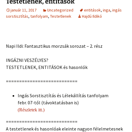
Testetlenek, entitások
január 11, 2017
Uncategorized
entitások
,
inga
,
ingás
sorstisztítás
,
tanfolyam
,
Testetlenek
Hajdú Ildikó
Napi Ildi: Fantasztikus morzsák sorozat – 2. rész
INGÁZNI VESZÉLYES?
TESTETLENEK, ENTITÁSOK és hasonlók
===========================
Ingás Sorstisztítás és Lélekállítás tanfolyam
febr. 07-től (távoktatásban is)
(Részletek itt.)
===========================
A testetlenek és hasonlóak eleinte nagyon félelmetesnek