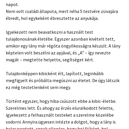
napot.
Nem volt családi állapota, mert néha 5 testvére zsivajára
ébredt, hol egykeként ébresztette az anyukája.
Igyekezett nem beavatkozni a használt test
tulajdonosának életébe. Egyszer azonban kivételt tett,
amikor egy lány már régóta öngyilkosságra készült. A lány
képtelen volt beszélni az apjával, és „A” – így nevezte
magát – megtette helyette, segítséget kért.
Tulajdonképpen kibicként élt, lapított, leginkább
megfigyelt és próbálta megúszni az életet. De úgy látszik
ez még testetlenként sem megy.
Történt egyszer, hogy hiba csúszott ebbe a kibic-életbe.
Szerelmes lett. És ahogy az érzés eluralkodott felette,
igyekezett a felhasznált testeket a szerelme közelébe
sodorni. Annyira ügyesen intézte a dolgot, hogy a lány is
beleszeretett, annak ellenére, hogy hol fiúként, hol