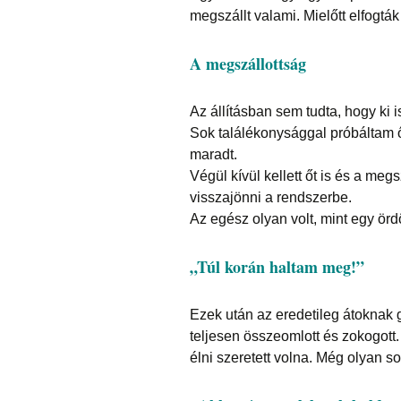
megszállt valami. Mielőtt elfogtá
A megszállottság
Az állításban sem tudta, hogy ki i
Sok találékonysággal próbáltam ő
maradt.
Végül kívül kellett őt is és a me
visszajönni a rendszerbe.
Az egész olyan volt, mint egy ör
„Túl korán haltam meg!”
Ezek után az eredetileg átoknak g
teljesen összeomlott és zokogott.
élni szeretett volna. Még olyan so