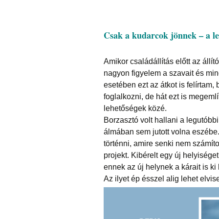
Csak a kudarcok jönnek – a 
Amikor családállítás előtt az állí
nagyon figyelem a szavait és min
esetében ezt az átkot is felírtam
foglalkozni, de hát ezt is megemlít
lehetőségek közé.
Borzasztó volt hallani a legutóbb
álmában sem jutott volna eszébe. 
történni, amire senki nem számíto
projekt. Kibérelt egy új helyiség
ennek az új helynek a kárait is ki k
Az ilyet ép ésszel alig lehet elvise