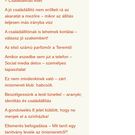
– Családállítás eset
A jó családállító nem erőlteti rá az
akaratát a mezőre – mikor az állítás
teljesen más irányba visz
A családállítónak is lehetnek korlátai –
válassz jó szakembert!
Az első számú parfümőr a Teremtő
Amikor eszedbe sem jut a telefon –
Social media detox – személyes
tapasztalat
Ez nem mindenkinek való – zárt
önismereti klub: habcsók.
Beszélgessünk a testi tünettel – aranyér,
identitás és családállítás
A gondviselés 8 jelet küldött, hogy ne
menjek el a színházba!
Elismerés befogadása – Mit tanít egy
tanítvány levele az önismeretről?