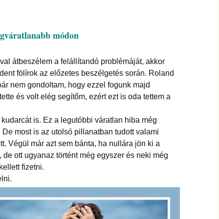
hanganyagok – régebbi
foglalkozások
legváratlanabb módon
tóval átbeszélem a felállítandó problémáját, akkor
dent fölírok az előzetes beszélgetés során. Roland
, bár nem gondoltam, hogy ezzel fogunk majd
ette és volt elég segítőm, ezért ezt is oda tettem a
i kudarcát is. Ez a legutóbbi váratlan hiba még
De most is az utolsó pillanatban tudott valami
tt. Végül már azt sem bánta, ha nullára jön ki a
et, de ott ugyanaz történt még egyszer és neki még
ellett fizetni.
lni.