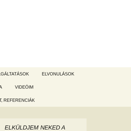
Keresés:
LGÁLTATÁSOK
ELVONULÁSOK
A
ZSIGE BOLT
VIDEÓIM
ELVONULÁS –
Magyarországon
, REFERENCIÁK
 tájékoztató
hogy
ELKÜLDJEM NEKED A
ked az új