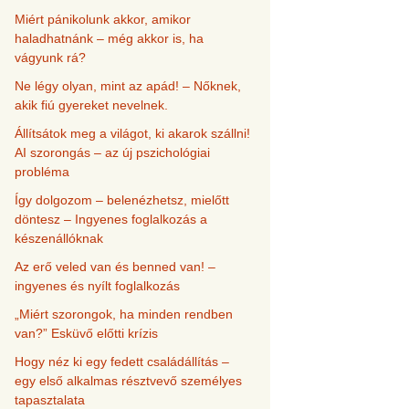
Miért pánikolunk akkor, amikor
haladhatnánk – még akkor is, ha
vágyunk rá?
Ne légy olyan, mint az apád! – Nőknek,
akik fiú gyereket nevelnek.
Állítsátok meg a világot, ki akarok szállni!
AI szorongás – az új pszichológiai
probléma
Így dolgozom – belenézhetsz, mielőtt
döntesz – Ingyenes foglalkozás a
készenállóknak
Az erő veled van és benned van! –
ingyenes és nyílt foglalkozás
„Miért szorongok, ha minden rendben
van?” Esküvő előtti krízis
Hogy néz ki egy fedett családállítás –
egy első alkalmas résztvevő személyes
tapasztalata