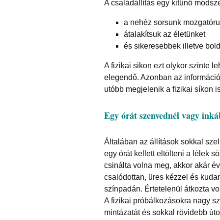
A családállítás egy kitűnő módsze
a nehéz sorsunk mozgatóru
átalakítsuk az életünket
és sikeresebbek illetve bo
A fizikai sikon ezt olykor szinte
elegendő. Azonban az információ
utóbb megjelenik a fizikai síkon is
Egy órát szenvednél vagy inká
Általában az állítások sokkal sze
egy órát kellett eltölteni a léle
csinálta volna meg, akkor akár év
csalódottan, üres kézzel és kudarc
színpadán. Értetelenül átkozta vo
A fizikai próbálkozásokra nagy s
mintázatát és sokkal rövidebb út