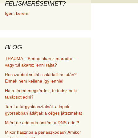
FELISMERÉSEIMET?
met és
Igen, kérem!
erződési
BLOG
TRAUMA – Benne akarsz maradni –
vagy túl akarsz lenni rajta?
Rosszabbul voltál családállítás után?
Ennek nem kellene így lennie!
Ha a férjed megkérdez, te tudsz neki
tanácsot adni?
Tarot a tárgyalóasztalnál: a lapok
gyorsabban átlátják a céges játszmákat
Miért ne add oda önként a DNS-edet?
Mikor hasznos a panaszkodás? Amikor