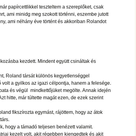
r papírcettlikkel teszteltem a szereplőket, csak
t, ami minidg meg szokott történni, eszembe jutott
ny, ami néhány éve történt és akkoriban Rolandot
alkozásba kezdett. Mindent együtt csináltak és
nt, Roland társát különös kegyetlenséggel
volt a gyilkos az igazi célpontja, hanem a felesége.
opata és végül mindkettőjüket megölte. Annak idején
t hitte, már túltette magát ezen, de ezek szerint
land fikszírozta egymást, rájöttem, hogy az átok
társ.
ük, hogy a támadó teljesen benézett valamit.
iai kezelt volt, akit régebben kiengedtek és akit