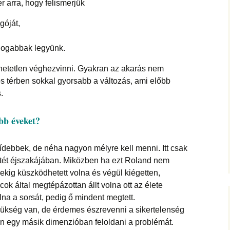
r arra, hogy felismerjük
góját,
ldogabbak legyünk.
 lehetetlen véghezvinni. Gyakran az akarás nem
s térben sokkal gyorsabb a változás, ami előbb
.
bb éveket?
lídebbek, de néha nagyon mélyre kell menni. Itt csak
k sötét éjszakájában. Miközben ha ezt Roland nem
ekig küszködhetett volna és végül kiégetten,
ok által megtépázottan állt volna ott az élete
lna a sorsát, pedig ő mindent megtett.
zükség van, de érdemes észrevenni a sikertelenség
on egy másik dimenzióban feloldani a problémát.