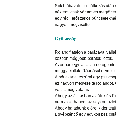
Sok hiábavaló próbálkozás után má
néztem, csak vártam és megtörténr
egy régi, erőszakos bűncselekmé
nagyon megviselte.
Gyilkosság
Roland fiatalon a barátjával váll
közben még jobb barátok lettek.
Azonban egy váratlan dolog törté
meggyilkolták. Ráadásul nem is ő 
A nőt akarta leszúrni egy pszich
ez nagyon megviselte Rolandot. Az
volt itt még valami.
Ahogy az állításban az átok és Ro
nem átok, hanem az egykori üzlet
Ahogy haladtunk előre, kiderített
Egyébként ő egy egykori pszichiátr