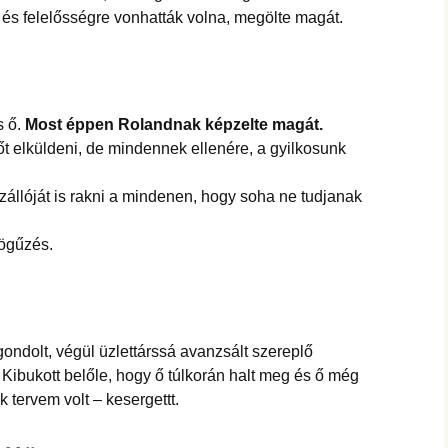
k és felelősségre vonhatták volna, megölte magát.
s ő.
Most éppen Rolandnak képzelte magát.
t elküldeni, de mindennek ellenére, a gyilkosunk
gszállóját is rakni a mindenen, hogy soha ne tudjanak
dögűzés.
ondolt, végül üzlettárssá avanzsált szereplő
 Kibukott belőle, hogy ő túlkorán halt meg és ő még
k tervem volt – kesergettt.