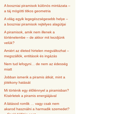
A boszniai piramisok különös mintázata –
a táj mögötti titkos geometria
A világ egyik legegészségesebb helye –
a boszniai piramisok rejtélyes alagútjai
A piramisok, amik nem illenek a
történelembe – de akkor mit kezdjünk
velük?
Amiért az életed hirtelen megváltozhat –
megszállók, entitások és ingázás
Nem tud lefogyni… de nem az édesség
miatt
Jobban ismerik a piramis átkát, mint a
jótékony hatását
Mi történik egy élőlénnyel a piramisban?
Kísérletek a piramis energiájával
A látásod romlik … vagy csak nem
akarod használni a harmadik szemedet?