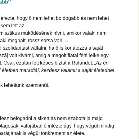
gabb”
érezte, hogy ő nem lehet boldogabb és nem lehet
 sem lett az.
k misztikus működésének hívni, amikor valaki nem
 aki meghalt, rossz sorsa van, …
szolidaritást vállalni, ha ő is korlátozza a saját
záj volt kivárni, amíg a megölt fiatal férfi lelke egy
t. Csak ezután lett képes biztatni Rolandot:
„Az én
i életben maradtál, kezdesz valamit a saját életeddel
k lehettünk szemtanúi.
esz befogadni a sikert és nem szabotálja majd
lagosak, valójában ő intézte úgy, hogy végül mindig
arátjának is végül tönkrement az élete.