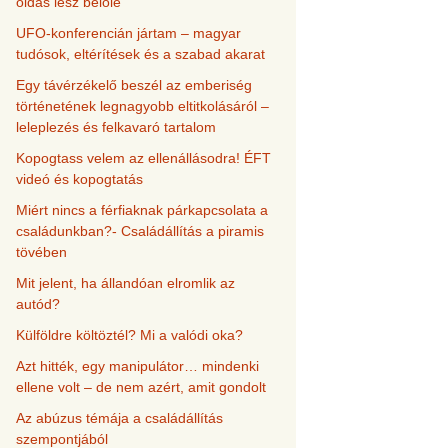
oldás lesz belőle
UFO-konferencián jártam – magyar
tudósok, eltérítések és a szabad akarat
Egy távérzékelő beszél az emberiség
történetének legnagyobb eltitkolásáról –
leleplezés és felkavaró tartalom
Kopogtass velem az ellenállásodra! ÉFT
videó és kopogtatás
Miért nincs a férfiaknak párkapcsolata a
családunkban?- Családállítás a piramis
tövében
Mit jelent, ha állandóan elromlik az
autód?
Külföldre költöztél? Mi a valódi oka?
Azt hitték, egy manipulátor… mindenki
ellene volt – de nem azért, amit gondolt
Az abúzus témája a családállítás
szempontjából