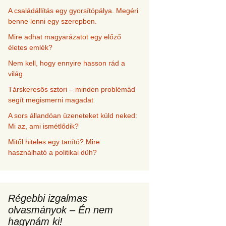
A családállítás egy gyorsítópálya. Megéri
benne lenni egy szerepben.
Mire adhat magyarázatot egy előző
életes emlék?
Nem kell, hogy ennyire hasson rád a
világ
Társkeresős sztori – minden problémád
segít megismerni magadat
A sors állandóan üzeneteket küld neked:
Mi az, ami ismétlődik?
Mitől hiteles egy tanító? Mire
használható a politikai düh?
Régebbi izgalmas
olvasmányok – Én nem
hagynám ki!