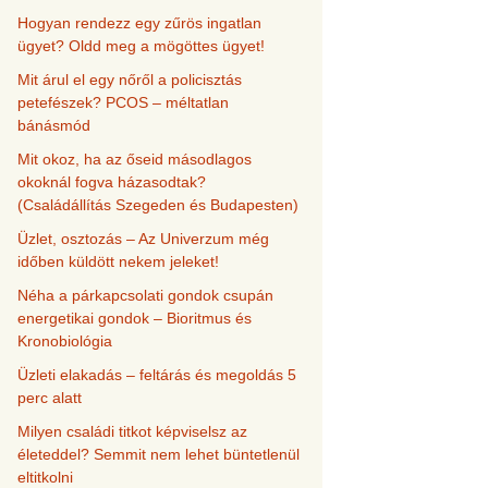
Hogyan rendezz egy zűrös ingatlan
ügyet? Oldd meg a mögöttes ügyet!
Mit árul el egy nőről a policisztás
petefészek? PCOS – méltatlan
bánásmód
Mit okoz, ha az őseid másodlagos
okoknál fogva házasodtak?
(Családállítás Szegeden és Budapesten)
Üzlet, osztozás – Az Univerzum még
időben küldött nekem jeleket!
Néha a párkapcsolati gondok csupán
energetikai gondok – Bioritmus és
Kronobiológia
Üzleti elakadás – feltárás és megoldás 5
perc alatt
Milyen családi titkot képviselsz az
életeddel? Semmit nem lehet büntetlenül
eltitkolni