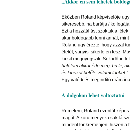
„Akkor én sem lehetek boldo
Eközben Roland képviselője úgy 
sikeresebb, ha barátja / kollégája
Ezt a hozzáállást szoktuk a léle
akar boldogabb lenni annál, mint
Roland úgy érezte, hogy azzal tud 
életét, vagyis sikertelen lesz. Mus
kicsit megnyugszik. Sok időbe tel
halálom akkor érte meg, ha te, ak
és kihozol belőle valami többet.”
Egy valódi és megindító drámána
A dolgokon lehet változtatni
Remélem, Roland ezentúl képes l
magát. A körülmények csak látszó
mindent tönkremenjen, hiszen a b