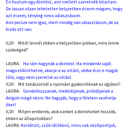
Én hoztam egy döntést, ami mellett szeretnék kitartani.
De lassan olyan lehetetlen helyzetben érzem magam, hogy
azt érzem, tényleg nincs választásom.
Ami persze nem igaz, mert mindig van választásom, de az
érzés ott van.
ILDI: Mitől lennél ebben a helyzetben jobban, mire lenne
szükséged?
LAURA:
Ha rám hagynák a döntést. Ha mindenki saját
maga eldönthetné, akarja-e az oltást, védve érzi-e magát
tőle, vagy nem szeretné az oltást.
ILDI: Mit tanácsolnál a nyomást gyakorlóknak ez ügyben?
LAURA:
Gondolkozzanak, meditáljanak, próbáljanak a
dolgok mögé nézni. Ne hagyják, hogy a félelem vezérelje
őket!
ILDI: Milyen emberek, akik ezeket a döntéseket hozzák,
ebben az állapotukban?
LAURA:
Korlátolt, szűk látókörű, nincs sok nézőpontjuk,