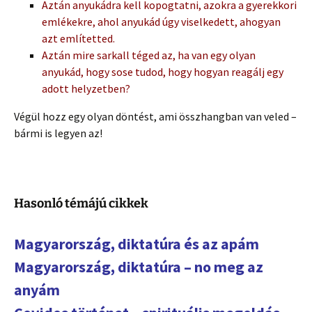
Aztán anyukádra kell kopogtatni, azokra a gyerekkori
emlékekre, ahol anyukád úgy viselkedett, ahogyan
azt említetted.
Aztán mire sarkall téged az, ha van egy olyan
anyukád, hogy sose tudod, hogy hogyan reagálj egy
adott helyzetben?
Végül hozz egy olyan döntést, ami összhangban van veled –
bármi is legyen az!
Hasonló témájú cikkek
Magyarország, diktatúra és az apám
Magyarország, diktatúra – no meg az
anyám