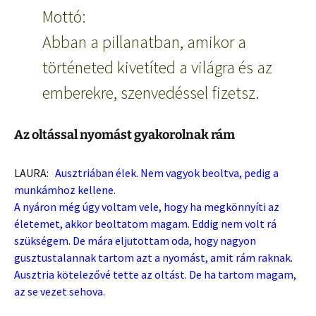
Mottó:
Abban a pillanatban, amikor a
történeted kivetíted a világra és az
emberekre, szenvedéssel fizetsz.
Az oltással nyomást gyakorolnak rám
LAURA:
Ausztriában élek. Nem vagyok beoltva, pedig a
munkámhoz kellene.
A nyáron még úgy voltam vele, hogy ha megkönnyíti az
életemet, akkor beoltatom magam. Eddig nem volt rá
szükségem. De mára eljutottam oda, hogy nagyon
gusztustalannak tartom azt a nyomást, amit rám raknak.
Ausztria kötelezővé tette az oltást. De ha tartom magam,
az se vezet sehova.