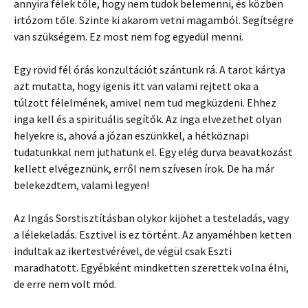
annyira félek tőle, hogy nem tudok belemenni, és közben
irtózom tőle. Szinte ki akarom vetni magamból. Segítségre
van szükségem. Ez most nem fog egyedül menni.
Egy rövid fél órás konzultációt szántunk rá. A tarot kártya
azt mutatta, hogy igenis itt van valami rejtett oka a
túlzott félelmének, amivel nem tud megküzdeni. Ehhez
inga kell és a spirituális segítők. Az inga elvezethet olyan
helyekre is, ahová a józan eszünkkel, a hétköznapi
tudatunkkal nem juthatunk el. Egy elég durva beavatkozást
kellett elvégeznünk, erről nem szívesen írok. De ha már
belekezdtem, valami legyen!
Az Ingás Sorstisztításban olykor kijöhet a testeladás, vagy
a lélekeladás. Esztivel is ez történt. Az anyaméhben ketten
indultak az ikertestvérével, de végül csak Eszti
maradhatott. Egyébként mindketten szerettek volna élni,
de erre nem volt mód.