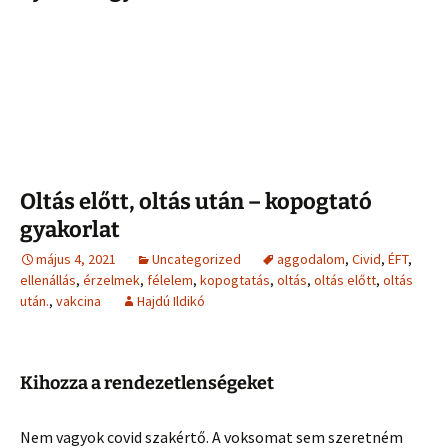
Oltás előtt, oltás után – kopogtató
gyakorlat
május 4, 2021
Uncategorized
aggodalom
,
Civid
,
ÉFT
,
ellenállás
,
érzelmek
,
félelem
,
kopogtatás
,
oltás
,
oltás előtt
,
oltás
után.
,
vakcina
Hajdú Ildikó
Kihozza a rendezetlenségeket
Nem vagyok covid szakértő. A voksomat sem szeretném