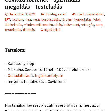
megoldás – testeladás
december 2, 2021
Uncategorized
covid
,
családállítás
,
ÉFT
,
félelem
,
inga
,
ingás sorstisztítás
,
járvány
,
kopogtatás
,
lélek
,
lélekeladás
,
mindenamikrono.hu
,
oltás
,
önismeret
,
rettegés
,
sors
,
testeladás
,
tisztítás
Hajdú Ildikó
Tartalom:
– Karácsonyi tipp
– Misztikus Covidos történet – 18 éven felülieknek
–
Családállítás
és
Ingás tanfolyam
– Ingyenes foglalkozás – Covid téma
—————————–
Mostanában kevesebb izgalmas estről írtam, mert az új
Kronó honlappal voltam elfoglalva. Hihetetlen sok munka