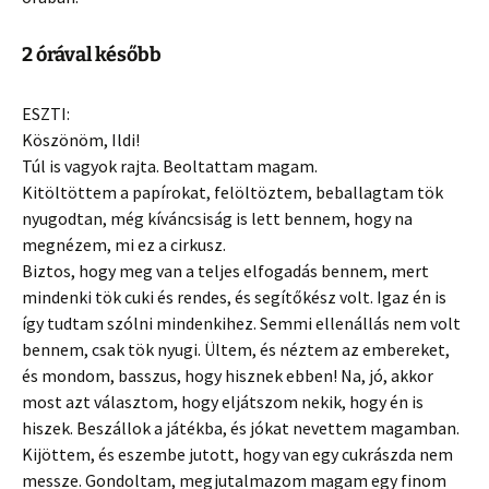
2 órával később
ESZTI:
Köszönöm, Ildi!
Túl is vagyok rajta. Beoltattam magam.
Kitöltöttem a papírokat, felöltöztem, beballagtam tök
nyugodtan, még kíváncsiság is lett bennem, hogy na
megnézem, mi ez a cirkusz.
Biztos, hogy meg van a teljes elfogadás bennem, mert
mindenki tök cuki és rendes, és segítőkész volt. Igaz én is
így tudtam szólni mindenkihez. Semmi ellenállás nem volt
bennem, csak tök nyugi. Ültem, és néztem az embereket,
és mondom, basszus, hogy hisznek ebben! Na, jó, akkor
most azt választom, hogy eljátszom nekik, hogy én is
hiszek. Beszállok a játékba, és jókat nevettem magamban.
Kijöttem, és eszembe jutott, hogy van egy cukrászda nem
messze. Gondoltam, megjutalmazom magam egy finom