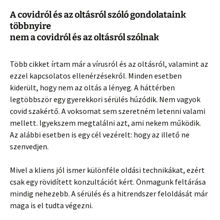
A covidról és az oltásról szóló gondolataink
többnyire
nem a covidról és az oltásról szólnak
Több cikket írtam már a vírusról és az oltásról, valamint az
ezzel kapcsolatos ellenérzésekről. Minden esetben
kiderült, hogy nem az oltás a lényeg. A háttérben
legtöbbször egy gyerekkori sérülés húzódik. Nem vagyok
covid szakértő. A voksomat sem szeretném letenni valami
mellett. Igyekszem megtalálni azt, ami nekem működik.
Az alábbi esetben is egy cél vezérelt: hogy az illető ne
szenvedjen.
Mivel a kliens jól ismer különféle oldási technikákat, ezért
csak egy rövidített konzultációt kért. Önmagunk feltárása
mindig nehezebb. A sérülés és a hitrendszer feloldását már
maga is el tudta végezni.