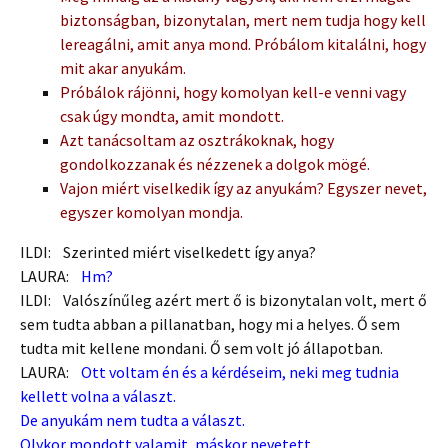
biztonságban, bizonytalan, mert nem tudja hogy kell
lereagálni, amit anya mond. Próbálom kitalálni, hogy
mit akar anyukám.
Próbálok rájönni, hogy komolyan kell-e venni vagy
csak úgy mondta, amit mondott.
Azt tanácsoltam az osztrákoknak, hogy
gondolkozzanak és nézzenek a dolgok mögé.
Vajon miért viselkedik így az anyukám? Egyszer nevet,
egyszer komolyan mondja.
ILDI: Szerinted miért viselkedett így anya?
LAURA:
Hm?
ILDI: Valószínűleg azért mert ő is bizonytalan volt, mert ő
sem tudta abban a pillanatban, hogy mi a helyes. Ő sem
tudta mit kellene mondani. Ő sem volt jó állapotban.
LAURA:
Ott voltam én és a kérdéseim, neki meg tudnia
kellett volna a választ.
De anyukám nem tudta a választ.
Olykor mondott valamit, máskor nevetett.