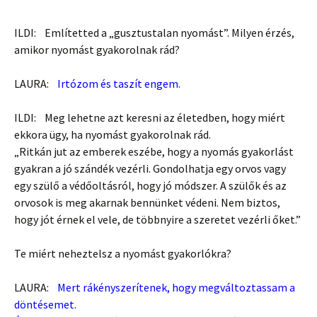
ILDI: Említetted a „gusztustalan nyomást”. Milyen érzés,
amikor nyomást gyakorolnak rád?
LAURA:
Irtózom és taszít engem.
ILDI: Meg lehetne azt keresni az életedben, hogy miért
ekkora ügy, ha nyomást gyakorolnak rád.
„Ritkán jut az emberek eszébe, hogy a nyomás gyakorlást
gyakran a jó szándék vezérli. Gondolhatja egy orvos vagy
egy szülő a védőoltásról, hogy jó módszer. A szülők és az
orvosok is meg akarnak bennünket védeni. Nem biztos,
hogy jót érnek el vele, de többnyire a szeretet vezérli őket.”
Te miért neheztelsz a nyomást gyakorlókra?
LAURA:
Mert rákényszerítenek, hogy megváltoztassam a
döntésemet.