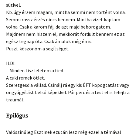
sütivel.
Kb. úgy érzem magam, mintha semmi nem történt volna.
Semmi rossz érzés nincs bennem. Mintha vizet kaptam
volna. Csak a karom fáj, de azt majd beborogatom.
Majdnem nem hiszem el, mekkorát fordult bennem ez az
egész tegnap óta. Csak ámulok még én is.
Puszi, köszönöm a segítséget.
ILDI:
– Minden tiszteletem a tied.
A cuki remek ötlet.
Szeretgesd a vállad. Csinálj rá egy kis ÉFT kopogtatást vagy
öngyógyítást belső képekkel. Pár perc és a test el is felejti a
traumát.
Epilógus
Valószínűleg Esztinek ezután lesz még ezzel a témával