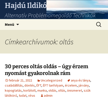
Hajdú Ildikó
Alternatív Problémamegoldó Technikák
Ugrás
Keresés
Menü
a
tartalomhoz
Címkearchívumok: oltás
30 perces oltás oldás – úgy érzem
nyomást gyakorolnak rám
február 21, 2022
Uncategorized
anya és lánya
,
családállítás
,
döntés
,
ÉFT
,
ÉFT tanfolyam
,
érzelem
,
járvány
,
kopogtatás
,
korlátolt
,
munka
,
oldás
,
oltás
,
önismeret
,
szűk
látókörű
,
tudat
,
vírus
admin