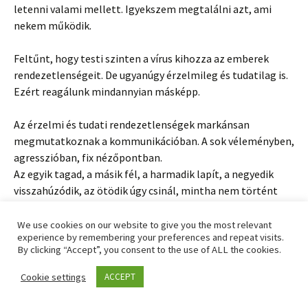
letenni valami mellett. Igyekszem megtalálni azt, ami
nekem működik.
Feltűnt, hogy testi szinten a vírus kihozza az emberek
rendezetlenségeit. De ugyanúgy érzelmileg és tudatilag is.
Ezért reagálunk mindannyian másképp.
Az érzelmi és tudati rendezetlenségek markánsan
megmutatkoznak a kommunikációban. A sok véleményben,
agresszióban, fix nézőpontban.
Az egyik tagad, a másik fél, a harmadik lapít, a negyedik
visszahúzódik, az ötödik úgy csinál, mintha nem történt
volna semmi. Akad, aki szabálykövető, a másik beoltatja
magát, … És van, aki csak figyel.
We use cookies on our website to give you the most relevant
experience by remembering your preferences and repeat visits.
By clicking “Accept”, you consent to the use of ALL the cookies.
Tudati szinten az éberség ott bukik meg, amikor
elkezdenek burjánzani a fix nézőpontok. Pedig a Földön
Cookie settings
ACCEPT
nincs egy igazság. Minimum kettő létezik, hiszen egy két
pólusú világben élünk. Senkinek nincs igaza – legalábbis