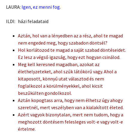
LAURA:
Igen, ez menni fog.
ILDI: házi feladataid
Aztán, hol van a lényedben az a rész, ahol te magad
nem engeded meg, hogy szabadon döntsél?
Hol korlátozod te magad a saját szabad döntéseidet.
Ez lesz a végső igazság, hogy ezt hogyan csinálod.
Meg kell keresned magadban, azokat az
élethelyzeteket, ahol szűk látókörű vagy. Ahol a
kitaposott, könnyű utat választod és nem
foglalkozol a körülményekkel, ahol kicsit
beszűkülten gondolkozol.
Aztán kopogtass arra, hogy nem élhetsz úgy ahogy
szeretnél, mert veszélyben van a kialakított életed.
Azért vagyok bizonytalan, mert nem tudom, hogy a
meghozott döntésem felesleges volt-e vagy volt-e
értelme.