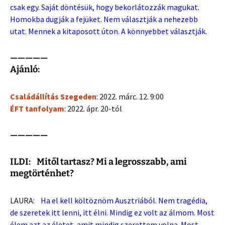
csak egy. Saját döntésük, hogy bekorlátozzák magukat.
Homokba dugják a fejüket. Nem választják a nehezebb
utat. Mennek a kitaposott úton. A könnyebbet választják.
—————
Ajánló:
Családállítás Szegeden
: 2022. márc. 12. 9:00
ÉFT tanfolyam
: 2022. ápr. 20-tól
—————
ILDI: Mitől tartasz? Mi a legrosszabb, ami
megtörténhet?
LAURA:
Ha el kell költöznöm Ausztriából. Nem tragédia,
de szeretek itt lenni, itt élni. Mindig ez volt az álmom. Most
élem azt az életet, amit mindig szerettem volna. Most