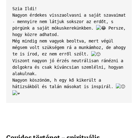
Szia Ildi! 
Nagyon érdekes visszaolvasni a saját szavaimat 
- mennyire nem látjuk sokszor az erdőt, s 
pörgünk a saját mókuskerekünkben. 
 Persze, 
hogy közre adhatod.

Még mindig nem vagyok beoltva, mert végül 
mégsem volt szükségem rá a munkámhoz, de ahogy 
te is írod, ez nem erről szólt. 
Viszont nagyon jó érzés neutrálisan
ránézni a 
dolgokra és csak kíváncsian szemlélni, hogyan 
alakulnak.

Nagyon köszönöm, h egy kő kikerült a 
hátizsákból és talán másokat is inspirál. 
Covidos történet – spirituális