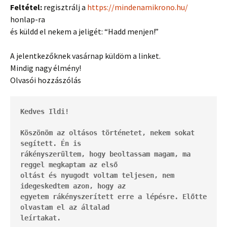
Feltétel:
regisztrálj a
https://mindenamikrono.hu/
honlap-ra
és küldd el nekem a jeligét: “Hadd menjen!”
A jelentkezőknek vasárnap küldöm a linket.
Mindig nagy élmény!
Olvasói hozzászólás
Kedves Ildi!
Köszönöm az oltásos történetet, nekem sokat 
segített. Én is 
rákényszerültem, hogy beoltassam magam, ma 
reggel megkaptam az első 
oltást és nyugodt voltam teljesen, nem 
idegeskedtem azon, hogy az 
egyetem rákényszerített erre a lépésre. Előtte 
olvastam el az általad 
leírtakat.