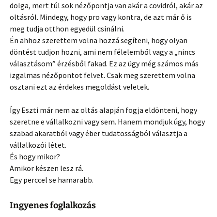
dolga, mert túl sok nézőpontja van akár a covidról, akár az
oltásról. Mindegy, hogy pro vagy kontra, de azt már ő is
meg tudja otthon egyedül csinálni.
Én ahhoz szerettem volna hozzá segíteni, hogy olyan
döntést tudjon hozni, ami nem félelemből vagy a „nincs
választásom” érzésből fakad. Ez az ügy még számos más
izgalmas nézőpontot felvet. Csak meg szerettem volna
osztani ezt az érdekes megoldást veletek.
Így Eszti már nem az oltás alapján fogja eldönteni, hogy
szeretne e vállalkozni vagy sem. Hanem mondjuk úgy, hogy
szabad akaratból vagy éber tudatosságból választja a
vállalkozói létet.
És hogy mikor?
Amikor készen lesz rá.
Egy perccel se hamarabb.
Ingyenes foglalkozás