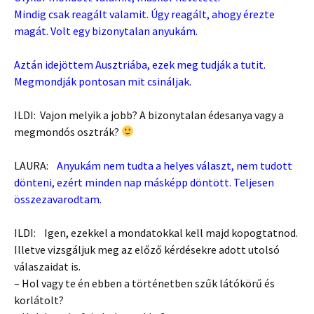
Mindig csak reagált valamit. Úgy reagált, ahogy érezte
magát. Volt egy bizonytalan anyukám.
Aztán idejöttem Ausztriába, ezek meg tudják a tutit.
Megmondják pontosan mit csináljak.
ILDI: Vajon melyik a jobb? A bizonytalan édesanya vagy a
megmondós osztrák?
LAURA:
Anyukám nem tudta a helyes választ, nem tudott
dönteni, ezért minden nap másképp döntött. Teljesen
összezavarodtam.
ILDI: Igen, ezekkel a mondatokkal kell majd kopogtatnod.
Illetve vizsgáljuk meg az előző kérdésekre adott utolsó
válaszaidat is.
– Hol vagy te én ebben a történetben szűk látókörű és
korlátolt?