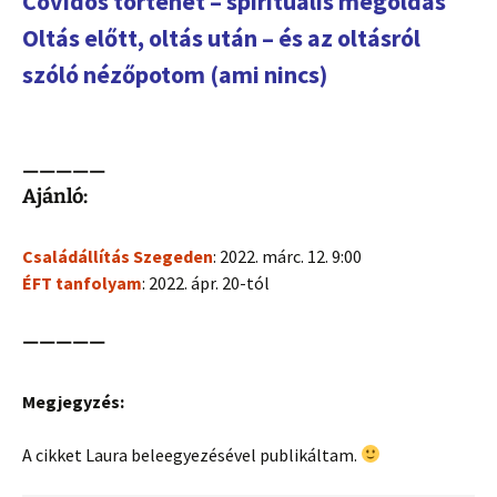
Covidos történet – spirituális megoldás
Oltás előtt, oltás után – és az oltásról
szóló nézőpotom (ami nincs)
—————
Ajánló:
Családállítás Szegeden
: 2022. márc. 12. 9:00
ÉFT tanfolyam
: 2022. ápr. 20-tól
—————
Megjegyzés:
A cikket Laura beleegyezésével publikáltam.