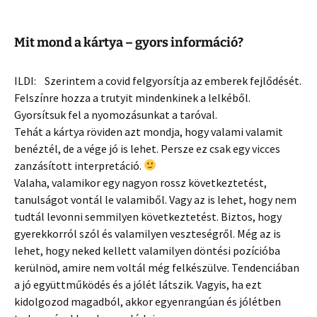
Mit mond a kártya – gyors információ?
ILDI: Szerintem a covid felgyorsítja az emberek fejlődését.
Felszínre hozza a trutyit mindenkinek a lelkéből.
Gyorsítsuk fel a nyomozásunkat a taróval.
Tehát a kártya röviden azt mondja, hogy valami valamit
benéztél, de a vége jó is lehet. Persze ez csak egy vicces
zanzásított interpretáció.
Valaha, valamikor egy nagyon rossz következtetést,
tanulságot vontál le valamiből. Vagy az is lehet, hogy nem
tudtál levonni semmilyen következtetést. Biztos, hogy
gyerekkorról szól és valamilyen veszteségről. Még az is
lehet, hogy neked kellett valamilyen döntési pozícióba
kerülnöd, amire nem voltál még felkészülve. Tendenciában
a jó együttműködés és a jólét látszik. Vagyis, ha ezt
kidolgozod magadból, akkor egyenrangúan és jólétben