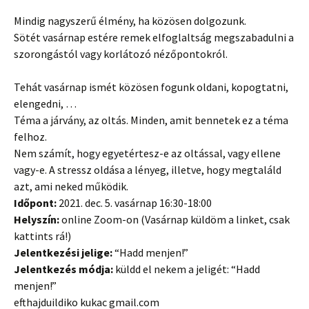
Mindig nagyszerű élmény, ha közösen dolgozunk.
Sötét vasárnap estére remek elfoglaltság megszabadulni a
szorongástól vagy korlátozó nézőpontokról.
Tehát vasárnap ismét közösen fogunk oldani, kopogtatni,
elengedni, …
Téma a járvány, az oltás. Minden, amit bennetek ez a téma
felhoz.
Nem számít, hogy egyetértesz-e az oltással, vagy ellene
vagy-e. A stressz oldása a lényeg, illetve, hogy megtaláld
azt, ami neked működik.
Időpont:
2021. dec. 5. vasárnap 16:30-18:00
Helyszín:
online Zoom-on (Vasárnap küldöm a linket, csak
kattints rá!)
Jelentkezési jelige:
“Hadd menjen!”
Jelentkezés módja:
küldd el nekem a jeligét: “Hadd
menjen!”
efthajduildiko kukac gmail.com