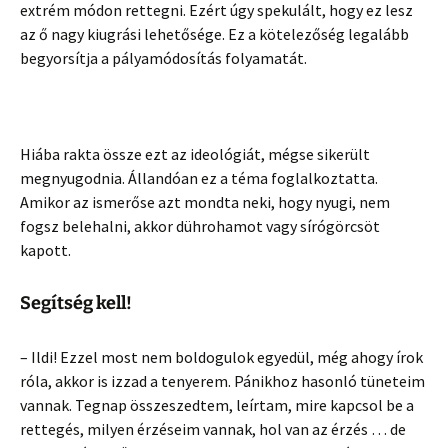
extrém módon rettegni. Ezért úgy spekulált, hogy ez lesz
az ő nagy kiugrási lehetősége. Ez a kötelezőség legalább
begyorsítja a pályamódosítás folyamatát.
Hiába rakta össze ezt az ideológiát, mégse sikerült
megnyugodnia. Állandóan ez a téma foglalkoztatta.
Amikor az ismerőse azt mondta neki, hogy nyugi, nem
fogsz belehalni, akkor dührohamot vagy sírógörcsöt
kapott.
Segítség kell!
– Ildi! Ezzel most nem boldogulok egyedül, még ahogy írok
róla, akkor is izzad a tenyerem. Pánikhoz hasonló tüneteim
vannak. Tegnap összeszedtem, leírtam, mire kapcsol be a
rettegés, milyen érzéseim vannak, hol van az érzés … de