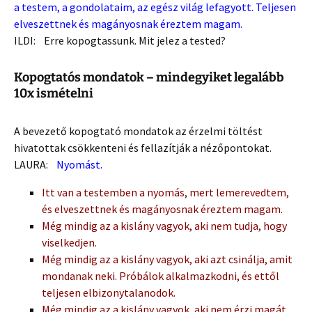
a testem, a gondolataim, az egész világ lefagyott. Teljesen
elveszettnek és magányosnak éreztem magam.
ILDI: Erre kopogtassunk. Mit jelez a tested?
Kopogtatós mondatok – mindegyiket legalább
10x ismételni
A bevezető kopogtató mondatok az érzelmi töltést
hivatottak csökkenteni és fellazítják a nézőpontokat.
LAURA:
Nyomást.
Itt van a testemben a nyomás, mert lemerevedtem,
és elveszettnek és magányosnak éreztem magam.
Még mindig az a kislány vagyok, aki nem tudja, hogy
viselkedjen.
Még mindig az a kislány vagyok, aki azt csinálja, amit
mondanak neki. Próbálok alkalmazkodni, és ettől
teljesen elbizonytalanodok.
Még mindig az a kislány vagyok, aki nem érzi magát