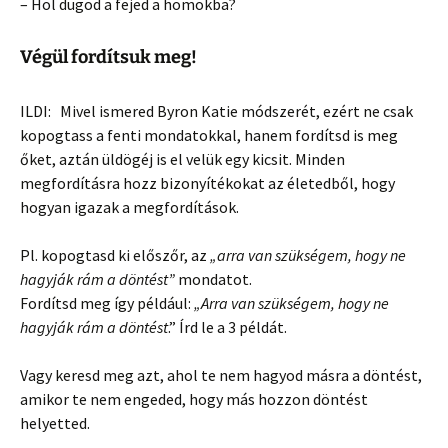
– Hol dugod a fejed a homokba?
Végül fordítsuk meg!
ILDI: Mivel ismered Byron Katie módszerét, ezért ne csak
kopogtass a fenti mondatokkal, hanem fordítsd is meg
őket, aztán üldögéj is el velük egy kicsit. Minden
megfordításra hozz bizonyítékokat az életedből, hogy
hogyan igazak a megfordítások.
Pl. kopogtasd ki előszőr, az
„arra van szükségem, hogy ne
hagyják rám a döntést”
mondatot.
Fordítsd meg így például:
„Arra van szükségem, hogy ne
hagyják rám a döntést
.” Írd le a 3 példát.
Vagy keresd meg azt, ahol te nem hagyod másra a döntést,
amikor te nem engeded, hogy más hozzon döntést
helyetted.