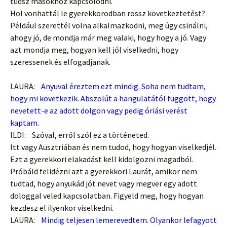
tudsz másokhoz kapcsolódni.
Hol vonhattál le gyerekkorodban rossz következtetést?
Például szerettél volna alkalmazkodni, meg úgy csinálni,
ahogy jó, de mondja már meg valaki, hogy hogy a jó. Vagy
azt mondja meg, hogyan kell jól viselkedni, hogy
szeressenek és elfogadjanak.
LAURA:
Anyuval éreztem ezt mindig. Soha nem tudtam,
hogy mi következik. Abszolút a hangulatától függött, hogy
nevetett-e az adott dolgon vagy pedig óriási verést
kaptam.
ILDI: Szóval, erről szól ez a történeted.
Itt vagy Ausztriában és nem tudod, hogy hogyan viselkedjél.
Ezt a gyerekkori elakadást kell kidolgozni magadból.
Próbáld felidézni azt a gyerekkori Laurát, amikor nem
tudtad, hogy anyukád jót nevet vagy megver egy adott
dologgal veled kapcsolatban. Figyeld meg, hogy hogyan
kezdesz el ilyenkor viselkedni.
LAURA:
Mindig teljesen lemerevedtem. Olyankor lefagyott