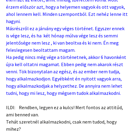
érzem először azt, hogy a helyemen vagyok és ott vagyok,
ahol lennem kell. Minden szempontból. Ezt nehéz lenne itt
hagyni.
Másrészről ez a járvány egy véges történet. Egyszer ennek
is vége lesz, és ha két hónap múlva vége lesz és semmi
jelentősége nem lesz , ki van beoltva és ki nem. Én meg
feleslegesen beoltattam magam.
Ha pedig nincs még vége a történetnek, akkor 6 havonként
újra kell oltatni magamat. Ebben pedig nem akarok részt
venni. Tök bizonytalan az egész, és az ember nem tudja,
hogy alkalmazkodjon. Egyébként én nyitott vagyok arra,
hogy alkalmazkodjak a helyzethez. De annyira nem lehet
tudni, hogy mi lesz, hogy mégsem tudok alkalmazkodni.
ILDI: Rendben, legyen ez a kulcs! Mert fontos az attitűd,
ami benned van.
Tehát szeretnél alkalmazkodni, csak nem tudod, hogy
mihez?