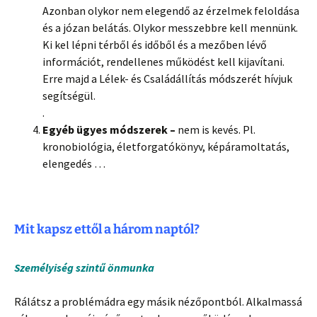
Azonban olykor nem elegendő az érzelmek feloldása
és a józan belátás. Olykor messzebbre kell mennünk.
Ki kel lépni térből és időből és a mezőben lévő
információt, rendellenes működést kell kijavítani.
Erre majd a Lélek- és Családállítás módszerét hívjuk
segítségül.
.
Egyéb ügyes módszerek –
nem is kevés. Pl.
kronobiológia, életforgatókönyv, képáramoltatás,
elengedés …
Mit kapsz ettől a három naptól?
Személyiség szintű önmunka
Rálátsz a problémádra egy másik nézőpontból. Alkalmassá