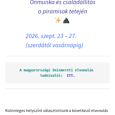
Önmunka és családállítás
a piramisok tetején
‍
2026. szept. 23 – 27.
(szerdától vasárnapig)
A magyarországi önismereti elvonulás 
tudnivalói:  
ITT.
Különleges helyszínt választottunk a következő elvonulás