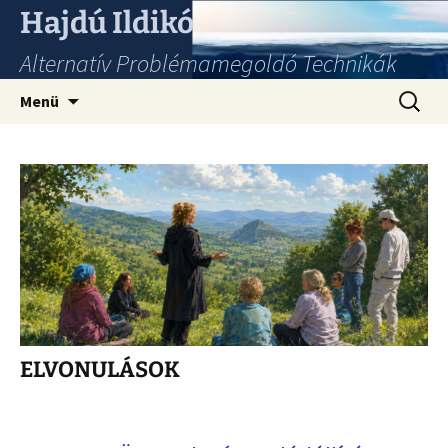
Hajdú Ildikó
Alternatív Problémamegoldó Technikák
Ugrás
Keresés
Menü
a
tartalomhoz
ELVONULÁSOK