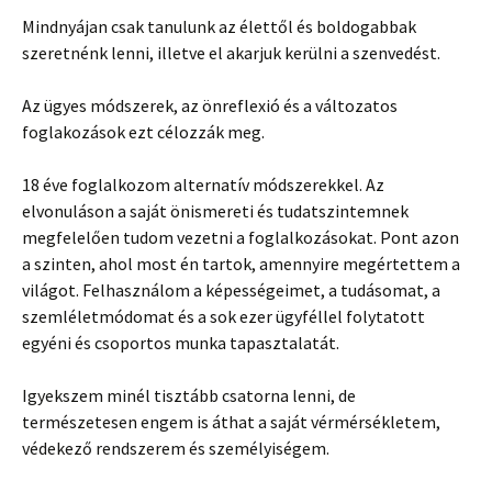
Mindnyájan csak tanulunk az élettől és boldogabbak
szeretnénk lenni, illetve el akarjuk kerülni a szenvedést.
Az ügyes módszerek, az önreflexió és a változatos
foglakozások ezt célozzák meg.
18 éve foglalkozom alternatív módszerekkel. Az
elvonuláson a saját önismereti és tudatszintemnek
megfelelően tudom vezetni a foglalkozásokat. Pont azon
a szinten, ahol most én tartok, amennyire megértettem a
világot. Felhasználom a képességeimet, a tudásomat, a
szemléletmódomat és a sok ezer ügyféllel folytatott
egyéni és csoportos munka tapasztalatát.
Igyekszem minél tisztább csatorna lenni, de
természetesen engem is áthat a saját vérmérsékletem,
védekező rendszerem és személyiségem.