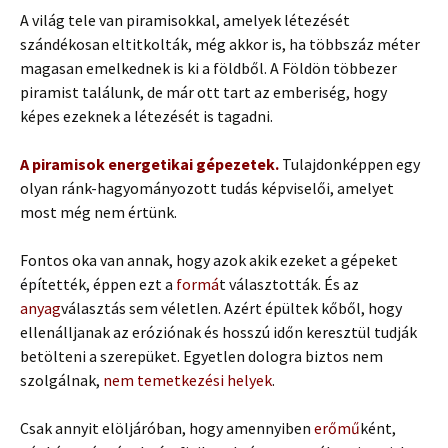
A világ tele van piramisokkal, amelyek létezését
szándékosan eltitkolták, még akkor is, ha többszáz méter
magasan emelkednek is ki a földből. A Földön többezer
piramist találunk, de már ott tart az emberiség, hogy
képes ezeknek a létezését is tagadni.
A piramisok energetikai gépezetek.
Tulajdonképpen egy
olyan ránk-hagyományozott tudás képviselői, amelyet
most még nem értünk.
Fontos oka van annak, hogy azok akik ezeket a gépeket
építették, éppen ezt a
formá
t választották. És az
anyag
választás sem véletlen. Azért épültek kőből, hogy
ellenálljanak az eróziónak és hosszú időn keresztül tudják
betölteni a szerepüket. Egyetlen dologra biztos nem
szolgálnak,
nem temetkezési helyek
.
Csak annyit elöljáróban, hogy amennyiben
erőmű
ként,