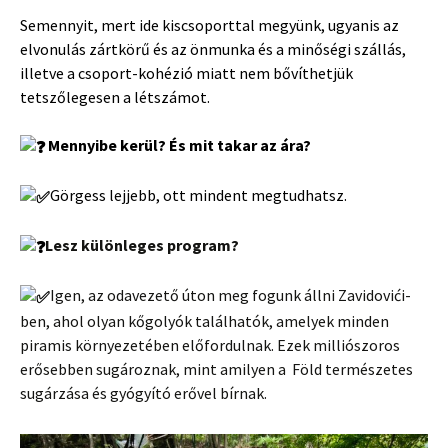
Semennyit, mert ide kiscsoporttal megyünk, ugyanis az
elvonulás zártkörű és az önmunka és a minőségi szállás,
illetve a csoport-kohézió miatt nem bővíthetjük
tetszőlegesen a létszámot.
Mennyibe kerül? És mit takar az ára?
Görgess lejjebb, ott mindent megtudhatsz.
Lesz különleges program?
Igen, az odavezető úton meg fogunk állni Zavidovići-
ben, ahol olyan kőgolyók találhatók, amelyek minden
piramis környezetében előfordulnak. Ezek milliószoros
erősebben sugároznak, mint amilyen a Föld természetes
sugárzása és gyógyító erővel bírnak.