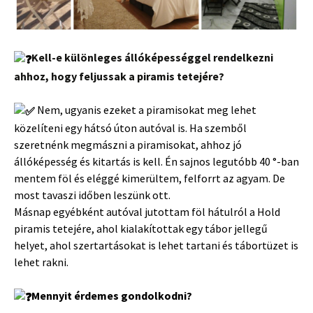
Kell-e különleges állóképességgel rendelkezni
ahhoz, hogy feljussak a piramis tetejére?
Nem, ugyanis ezeket a piramisokat meg lehet
közelíteni egy hátsó úton autóval is. Ha szemből
szeretnénk megmászni a piramisokat, ahhoz jó
állóképesség és kitartás is kell. Én sajnos legutóbb 40 °-ban
mentem föl és eléggé kimerültem, felforrt az agyam. De
most tavaszi időben leszünk ott.
Másnap egyébként autóval jutottam föl hátulról a Hold
piramis tetejére, ahol kialakítottak egy tábor jellegű
helyet, ahol szertartásokat is lehet tartani és tábortüzet is
lehet rakni.
Mennyit érdemes gondolkodni?