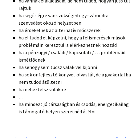
ha vannak elakadásaid, de nem tudod, hogyan juss túl
rajtuk
ha segítségre van szükséged egy számodra
szenvedést okozó helyzetben
ha érdekelnek az alternatív módszerek
ha el tudod el képzelni, hogy a felismerések mások
problémáin keresztül is elérkezhetnek hozzád
ha a pénzügyi / családi / kapcsolati / … problémáid
ismétlődnek
ha sehogy sem tudsz valakivel kijönni
ha sok önfejlesztő könyvet olvastál, de a gyakorlatba
nem tudod átültetni
ha neheztelsz valakire
…
ha mindezt jó társaságban és csodás, energetikailag
is támogató helyen szeretnéd átélni