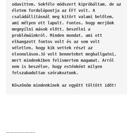
odavittem. Sokféle módszert kipróbáltam, de az 
életem fordulópontja az ÉFT volt. A 
családállításnál meg kitört valami belőlem, 
ami mélyen ott lapult. Fontos, hogy merjünk 
megnyílni mások előtt, beszélni a 
problémáinkról. Minden mondat, ami ott 
elhangzott fontos volt és az sem volt 
véletlen, hogy kik vettek részt az 
elvonuláson.
Jó volt benneteket meghallgatni, 
mert mindenkiben felismertem magamat. Arról 
nem is beszélve, hogy esténként milyen 
felszabadultan szórakoztunk.

Köszönöm mindenkinek az együtt töltött időt!
———————–