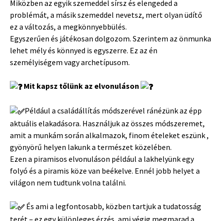
Miközben az egyik szemeddel sírsz és elengeded a
problémát, a másik szemeddel nevetsz, mert olyan üdítő
ez a változás, a megkönnyebbülés.
Egyszerűen és játékosan dolgozom. Szerintem az önmunka
lehet mély és könnyed is egyszerre. Ez az én
személyiségem vagy archetípusom.
Mit kapsz tőlünk az elvonuláson
Például a családállítás módszerével ránézünk az épp
aktuális elakadásora. Használjuk az összes módszeremet,
amit a munkám során alkalmazok, finom ételeket eszünk
,
gyönyörű helyen lakunk a természet közelében.
Ezen a piramisos elvonuláson például a lakhelyünk egy
folyó és a piramis köze van beékelve. Ennél jobb helyet a
világon nem tudtunk volna találni.
És ami a legfontosabb, közben tartjuk a tudatosság
terét – ez egy különleges érzés, ami végig megmarad a