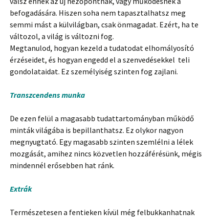
válsz ennek az új nézőpontnak, vagy működésnek a
befogadására. Hiszen soha nem tapasztalhatsz meg
semmi mást a külvilágban, csak önmagadat. Ezért, ha te
változol, a világ is változni fog.
Megtanulod, hogyan kezeld a tudatodat elhomályosító
érzéseidet, és hogyan engedd el a szenvedésekkel teli
gondolataidat. Ez személyiség szinten fog zajlani.
Transzcendens munka
De ezen felül a magasabb tudattartományban működő
minták világába is bepillanthatsz. Ez olykor nagyon
megnyugtató. Egy magasabb szinten szemlélni a lélek
mozgását, amihez nincs közvetlen hozzáférésünk, mégis
mindennél erősebben hat ránk.
Extrák
Természetesen a fentieken kívül még felbukkanhatnak