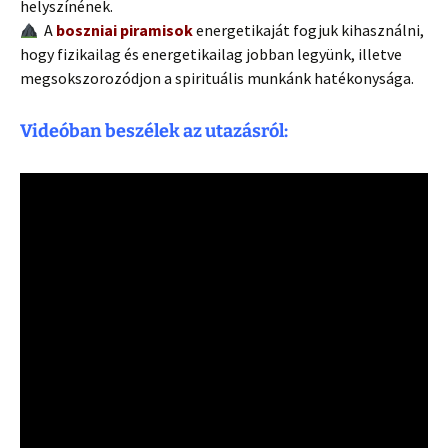
helyszínének.
A
boszniai piramisok
energetikaját fogjuk kihasználni,
hogy fizikailag és energetikailag jobban legyünk, illetve
megsokszorozódjon a spirituális munkánk hatékonysága.
Videóban beszélek az utazásról: