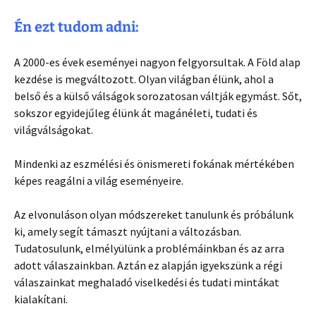
Én ezt tudom adni:
A 2000-es évek eseményei nagyon felgyorsultak. A Föld alap
kezdése is megváltozott. Olyan világban élünk, ahol a
belső és a külső válságok sorozatosan váltják egymást. Sőt,
sokszor egyidejűleg élünk át magánéleti, tudati és
világválságokat.
Mindenki az eszmélési és önismereti fokának mértékében
képes reagálni a világ eseményeire.
Az elvonuláson olyan módszereket tanulunk és próbálunk
ki, amely segít támaszt nyújtani a változásban.
Tudatosulunk, elmélyülünk a problémáinkban és az arra
adott válaszainkban. Aztán ez alapján igyekszünk a régi
válaszainkat meghaladó viselkedési és tudati mintákat
kialakítani.