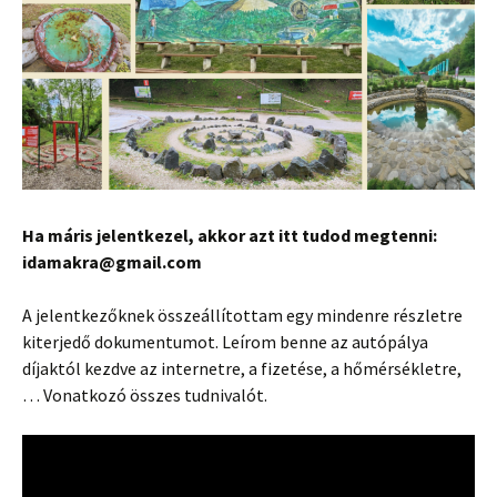
Ha máris jelentkezel, akkor azt itt tudod megtenni:
idamakra@gmail.com
A jelentkezőknek összeállítottam egy mindenre részletre
kiterjedő dokumentumot. Leírom benne az autópálya
díjaktól kezdve az internetre, a fizetése, a hőmérsékletre,
… Vonatkozó összes tudnivalót.