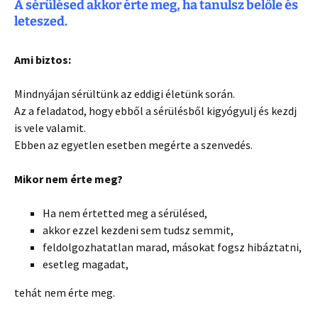
A sérülésed akkor érte meg, ha tanulsz belőle és
leteszed.
Ami biztos:
Mindnyájan sérültünk az eddigi életünk során.
Az a feladatod, hogy ebből a sérülésből kigyógyulj és kezdj
is vele valamit.
Ebben az egyetlen esetben megérte a szenvedés.
Mikor nem érte meg?
Ha nem értetted meg a sérülésed,
akkor ezzel kezdeni sem tudsz semmit,
feldolgozhatatlan marad, másokat fogsz hibáztatni,
esetleg magadat,
tehát nem érte meg.