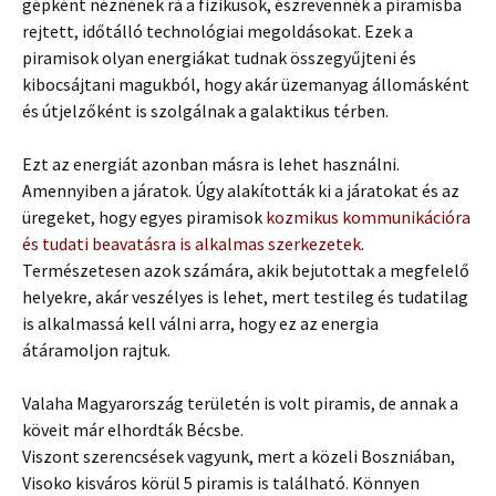
gépként néznének rá a fizikusok, észrevennék a piramisba
rejtett, időtálló technológiai megoldásokat. Ezek a
piramisok olyan energiákat tudnak összegyűjteni és
kibocsájtani magukból, hogy akár üzemanyag állomásként
és útjelzőként is szolgálnak a galaktikus térben.
Ezt az energiát azonban másra is lehet használni.
Amennyiben a járatok. Úgy alakították ki a járatokat és az
üregeket, hogy egyes piramisok
kozmikus kommunikációra
és tudati beavatásra is alkalmas szerkezetek
.
Természetesen azok számára, akik bejutottak a megfelelő
helyekre, akár veszélyes is lehet, mert testileg és tudatilag
is alkalmassá kell válni arra, hogy ez az energia
átáramoljon rajtuk.
Valaha Magyarország területén is volt piramis, de annak a
köveit már elhordták Bécsbe.
Viszont szerencsések vagyunk, mert a közeli Boszniában,
Visoko kisváros körül 5 piramis is található. Könnyen