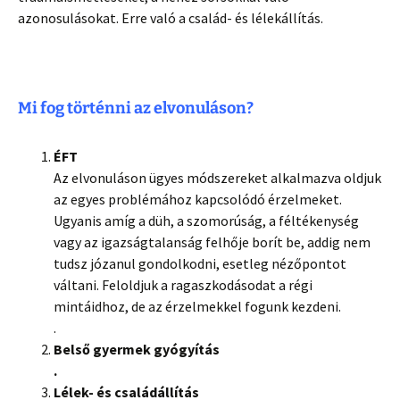
azonosulásokat. Erre való a család- és lélekállítás.
Mi fog történni az elvonuláson?
ÉFT
Az elvonuláson ügyes módszereket alkalmazva oldjuk
az egyes problémához kapcsolódó érzelmeket.
Ugyanis amíg a düh, a szomorúság, a féltékenység
vagy az igazságtalanság felhője borít be, addig nem
tudsz józanul gondolkodni, esetleg nézőpontot
váltani. Feloldjuk a ragaszkodásodat a régi
mintáidhoz, de az érzelmekkel fogunk kezdeni.
.
Belső gyermek gyógyítás
.
Lélek- és családállítás