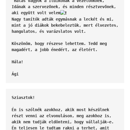
 Hálás vagyok a Ildikónak a vezetőnknek, 
Idának a szervezőnek, és minden résztvevőnek, 
aki együtt volt velem
Nagy tanítók adták egymásnak a leckét és mi, 
mint a jó diákok bekebeleztük, mert élvezetes, 
hangulatos, és varázslatos volt.
Köszönöm, hogy részese lehettem. Tedd meg 
magadért, a jobb énedért, az életért.
Hála!
Ági
Sziasztok!
Én is szólnék azokhoz, akik most készülnek 
részt venni az elvonuláson, meg azokhoz is, 
akik nem tudják eldönteni, hogy vállalják-e.
Én teljesen le tudtam rakni a terhet, amit 