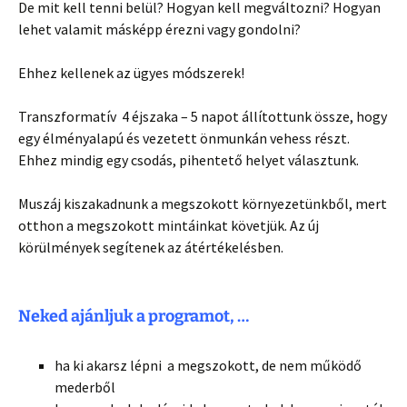
De mit kell tenni belül? Hogyan kell megváltozni? Hogyan
lehet valamit másképp érezni vagy gondolni?
Ehhez kellenek az ügyes módszerek!
Transzformatív 4 éjszaka – 5 napot állítottunk össze, hogy
egy élményalapú és vezetett önmunkán vehess részt.
Ehhez mindig egy csodás, pihentető helyet választunk.
Muszáj kiszakadnunk a megszokott környezetünkből, mert
otthon a megszokott mintáinkat követjük. Az új
körülmények segítenek az átértékelésben.
Neked ajánljuk a programot, …
ha ki akarsz lépni a megszokott, de nem működő
mederből