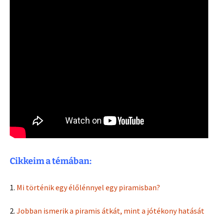
Cikkeim a témában:
1.
Mi történik egy élőlénnyel egy piramis
ban?
2.
Jobban ismerik a piramis átkát, mint a jótékony hatását