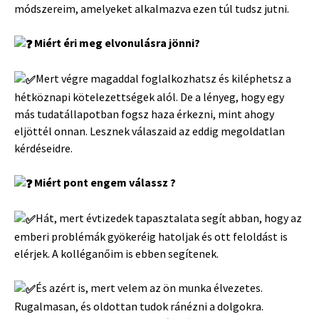
módszereim, amelyeket alkalmazva ezen túl tudsz jutni.
Miért éri meg elvonulásra jönni?
Mert végre magaddal foglalkozhatsz és kiléphetsz a
hétköznapi kötelezettségek alól. De a lényeg, hogy egy
más tudatállapotban fogsz haza érkezni, mint ahogy
eljöttél onnan. Lesznek válaszaid az eddig megoldatlan
kérdéseidre.
Miért pont engem válassz ?
Hát, mert évtizedek tapasztalata segít abban, hogy az
emberi problémák gyökeréig hatoljak és ott feloldást is
elérjek. A kolléganőim is ebben segítenek.
É
s azért is, mert velem az ön munka élvezetes.
Rugalmasan, és oldottan tudok ránézni a dolgokra.