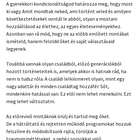
A gyerekkori kondicionáltságod határozza meg, hogy most
ki vagy. Amit mondtak neked, ami történt veled és amilyen
következtetéseket vontál le abból, olyan a mostani
hozzáállásod az élethez, az egyes életeseményekhez.
Azonban van rá mód, hogy ne az előbb említett mintákat
ismételd, hanem feloldd őket és saját választásaid
legyenek.
Továbbá vannak olyan családból, előző generációkból
hozott történeteitek is, amelyek akkor is hatnak rád, ha
nem is tudsz róla. A családi lelkiismeret olyan, mint egy
nagy adattár és minden családtag hozzáfér. Sőt,
mindenkire hatással van. Ez elől nem lehet menekülni. Ezt
meg lehet változtatni.
Az előrevivő mintáknak örülj és tartsd meg őket.
De a hátráltató és rejtetten működő programokat hozzuk
felszínre és módodsítsunk rajta, töröljük a
traumaismétléseket, a nehéz sorsokkal való