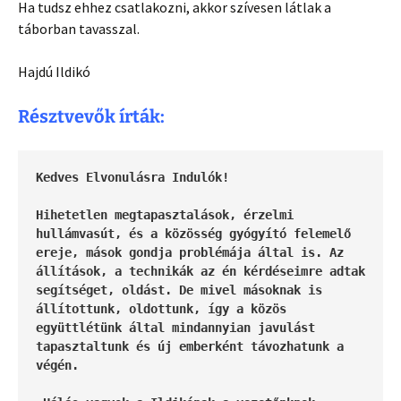
Ha tudsz ehhez csatlakozni, akkor szívesen látlak a
táborban tavasszal.
Hajdú Ildikó
Résztvevők írták:
Kedves Elvonulásra Indulók! 

Hihetetlen megtapasztalások, érzelmi 
hullámvasút, és a közösség gyógyító felemelő 
ereje, mások gondja problémája által is. Az 
állítások, a technikák az én kérdéseimre adtak 
segítséget, oldást. De mivel másoknak is 
állítottunk, oldottunk, így a közös 
együttlétünk által mindannyian javulást 
tapasztaltunk és új emberként távozhatunk a 
végén.
