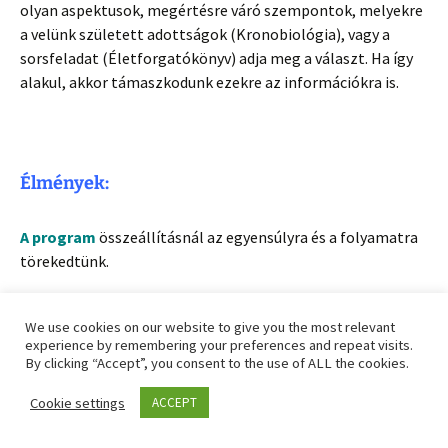
olyan aspektusok, megértésre váró szempontok, melyekre
a velünk született adottságok (Kronobiológia), vagy a
sorsfeladat (Életforgatókönyv) adja meg a választ. Ha így
alakul, akkor támaszkodunk ezekre az információkra is.
Élmények:
A program
összeállításnál az egyensúlyra és a folyamatra
törekedtünk.
Vagyis lesznek
bevezető és köztes előadások,
We use cookies on our website to give you the most relevant
családállítások és csoportos foglalkozások
is.
experience by remembering your preferences and repeat visits.
Lesz alkalom a testi szükségletek kielégítésére,
By clicking “Accept”, you consent to the use of ALL the cookies.
szunyókálásra és mozgásra is.
Cookie settings
ACCEPT
Reggel egy kicsit átmozgatjuk a testünket, ami inkább
gerinctorna és nyújtózkodás lesz. De mint minden más, ez