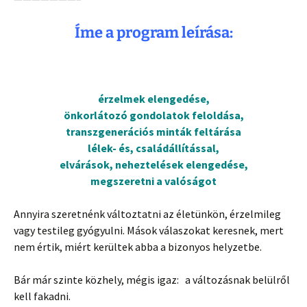
Íme a program leírása:
érzelmek elengedése,
önkorlátozó gondolatok feloldása,
transzgenerációs minták feltárása
lélek- és, családállítással,
elvárások, neheztelések elengedése,
megszeretni a valóságot
Annyira szeretnénk változtatni az életünkön, érzelmileg
vagy testileg gyógyulni. Mások válaszokat keresnek, mert
nem értik, miért kerültek abba a bizonyos helyzetbe.
Bár már szinte közhely, mégis igaz: a változásnak belülről
kell fakadni.