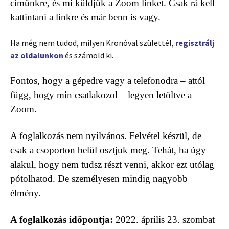
címünkre, és mi küldjük a Zoom linket.
Csak rá kell
kattintani a linkre és már benn is vagy.
Ha még nem tudod, milyen Kronóval születtél,
regisztrálj
az oldalunkon
és számold ki.
Fontos, hogy a gépedre vagy a telefonodra – attól
függ, hogy min csatlakozol – legyen letöltve a
Zoom.
A foglalkozás nem nyilvános. Felvétel készül, de
csak a csoporton belül osztjuk meg. Tehát, ha úgy
alakul, hogy nem tudsz részt venni, akkor ezt utólag
pótolhatod. De személyesen mindig nagyobb
élmény.
A foglalkozás időpontja:
2022. április 23. szombat