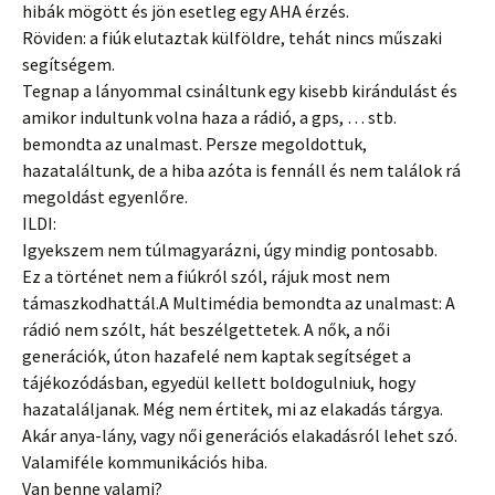
hibák mögött és jön esetleg egy AHA érzés.
Röviden: a fiúk elutaztak külföldre, tehát nincs műszaki
segítségem.
Tegnap a lányommal csináltunk egy kisebb kirándulást és
amikor indultunk volna haza a rádió, a gps, … stb.
bemondta az unalmast. Persze megoldottuk,
hazataláltunk, de a hiba azóta is fennáll és nem találok rá
megoldást egyenlőre.
ILDI:
Igyekszem nem túlmagyarázni, úgy mindig pontosabb.
Ez a történet nem a fiúkról szól, rájuk most nem
támaszkodhattál.A Multimédia bemondta az unalmast: A
rádió nem szólt, hát beszélgettetek. A nők, a női
generációk, úton hazafelé nem kaptak segítséget a
tájékozódásban, egyedül kellett boldogulniuk, hogy
hazataláljanak. Még nem értitek, mi az elakadás tárgya.
Akár anya-lány, vagy női generációs elakadásról lehet szó.
Valamiféle kommunikációs hiba.
Van benne valami?