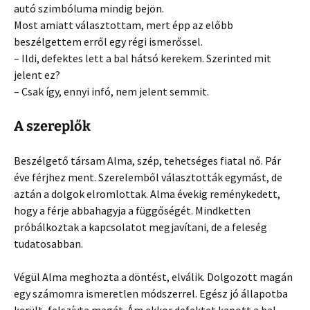
autó szimbóluma mindig bejön.
Most amiatt választottam, mert épp az előbb
beszélgettem erről egy régi ismerőssel.
– Ildi, defektes lett a bal hátsó kerekem. Szerinted mit
jelent ez?
– Csak így, ennyi infó, nem jelent semmit.
A szereplők
Beszélgető társam Alma, szép, tehetséges fiatal nő. Pár
éve férjhez ment. Szerelemből választották egymást, de
aztán a dolgok elromlottak. Alma évekig reménykedett,
hogy a férje abbahagyja a függőségét. Mindketten
próbálkoztak a kapcsolatot megjavítani, de a feleség
tudatosabban.
Végül Alma meghozta a döntést, elválik. Dolgozott magán
egy számomra ismeretlen módszerrel. Egész jó állapotba