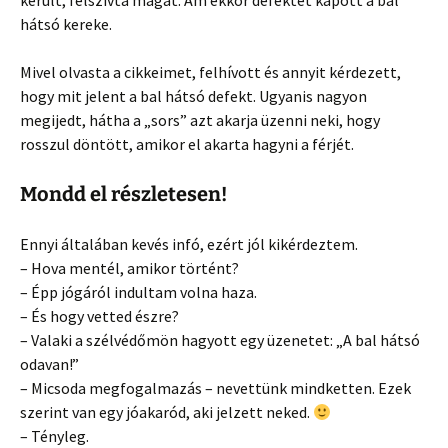
került, felszívta magát. Ám ekkor defektet kapott a bal
hátsó kereke.
Mivel olvasta a cikkeimet, felhívott és annyit kérdezett,
hogy mit jelent a bal hátsó defekt. Ugyanis nagyon
megijedt, hátha a „sors” azt akarja üzenni neki, hogy
rosszul döntött, amikor el akarta hagyni a férjét.
Mondd el részletesen!
Ennyi általában kevés infó, ezért jól kikérdeztem.
– Hova mentél, amikor történt?
– Épp jógáról indultam volna haza.
– És hogy vetted észre?
– Valaki a szélvédőmön hagyott egy üzenetet: „A bal hátsó
odavan!”
– Micsoda megfogalmazás – nevettünk mindketten. Ezek
szerint van egy jóakaród, aki jelzett neked.
– Tényleg.