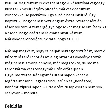
kerülni. Meg féltem is kikezdeni egy kukásautóval vagy egy
busszal. A vasúti átjáró pirosán már csak derültem.
Vonatokkal se packázok. Egy autó a benzinkútról úgy
hajtott ki, hogy nem is vett engem észre. Szerencsére én
résen voltam. A ténfergő gyalogosokat meg se említem. Az
a csoda, hogy ideértem és csak ennyit késtem.
Már akkor elviccelődtünk rata, hogy ez JEL!
Másnap megkért, hogy csináljak neki egy tisztítást, mert ő
húzott rá taró lapot és az elég bizarr. Az akadályoztatás
még nem is zavarja annyira, már megszokta, de most a
tarot kártya kétszer egymás után erőteljesen
figyelmeztette. Két egymás utáni napon kapta a
legártalmasabb, legrosszindulatúbb és „benézted,
babám!” típusú lapot. – Erre azért 78 lap esetén nem sok
esély van – mondta.
Feloldás