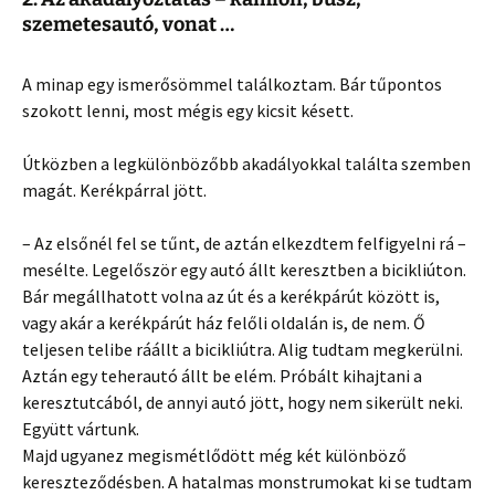
szemetesautó, vonat …
A minap egy ismerősömmel találkoztam. Bár tűpontos
szokott lenni, most mégis egy kicsit késett.
Útközben a legkülönbözőbb akadályokkal találta szemben
magát. Kerékpárral jött.
– Az elsőnél fel se tűnt, de aztán elkezdtem felfigyelni rá –
mesélte. Legelőször egy autó állt keresztben a bicikliúton.
Bár megállhatott volna az út és a kerékpárút között is,
vagy akár a kerékpárút ház felőli oldalán is, de nem. Ő
teljesen telibe ráállt a bicikliútra. Alig tudtam megkerülni.
Aztán egy teherautó állt be elém. Próbált kihajtani a
keresztutcából, de annyi autó jött, hogy nem sikerült neki.
Együtt vártunk.
Majd ugyanez megismétlődött még két különböző
kereszteződésben. A hatalmas monstrumokat ki se tudtam