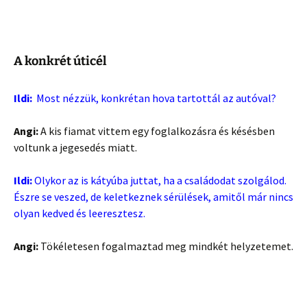
A konkrét úticél
Ildi:
Most nézzük, konkrétan hova tartottál az autóval?
Angi:
A kis fiamat vittem egy foglalkozásra és késésben
voltunk a jegesedés miatt.
Ildi:
Olykor az is kátyúba juttat, ha a családodat szolgálod.
Észre se veszed, de keletkeznek sérülések, amitől már nincs
olyan kedved és leeresztesz.
Angi:
Tökéletesen fogalmaztad meg mindkét helyzetemet.