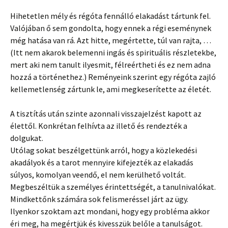
Hihetetlen mély és régóta fennálló elakadást tártunk fel.
Valójában ő sem gondolta, hogy ennek a régi eseménynek
még hatása van rá. Azt hitte, megértette, túl van rajta, …
(Itt nem akarok belemenni ingás és spirituális részletekbe,
mert aki nem tanult ilyesmit, félreértheti és ez nem adna
hozzá a történethez.) Reményeink szerint egy régóta zajló
kellemetlenség zártunk le, ami megkeserítette az életét.
A tisztítás után szinte azonnali visszajelzést kapott az
élettől. Konkrétan felhívta az illető és rendezték a
dolgukat.
Utólag sokat beszélgettünk arról, hogy a közlekedési
akadályok és a tarot mennyire kifejezték az elakadás
súlyos, komolyan veendő, el nem kerülhető voltát.
Megbeszéltük a személyes érintettségét, a tanulnivalókat.
Mindkettőnk számára sok felismeréssel járt az ügy.
Ilyenkor szoktam azt mondani, hogy egy probléma akkor
éri meg, ha megértjük és kivesszük belőle a tanulságot.