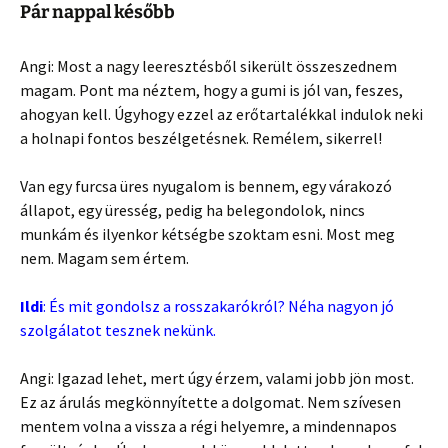
Pár nappal később
Angi: Most a nagy leeresztésből sikerült összeszednem
magam. Pont ma néztem, hogy a gumi is jól van, feszes,
ahogyan kell. Úgyhogy ezzel az erőtartalékkal indulok neki
a holnapi fontos beszélgetésnek. Remélem, sikerrel!
Van egy furcsa üres nyugalom is bennem, egy várakozó
állapot, egy üresség, pedig ha belegondolok, nincs
munkám és ilyenkor kétségbe szoktam esni. Most meg
nem. Magam sem értem.
Ildi
: És mit gondolsz a rosszakarókról? Néha nagyon jó
szolgálatot tesznek nekünk.
Angi: Igazad lehet, mert úgy érzem, valami jobb jön most.
Ez az árulás megkönnyítette a dolgomat. Nem szívesen
mentem volna a vissza a régi helyemre, a mindennapos