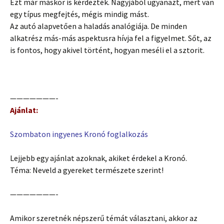
Ezt már máskor is kérdezték. Nagyjából ugyanazt, mert van
egy típus megfejtés, mégis mindig mást.
Az autó alapvetően a haladás analógiája. De minden
alkatrész más-más aspektusra hívja fel a figyelmet. Sőt, az
is fontos, hogy akivel történt, hogyan meséli el a sztorit.
———————-
Ajánlat:
Szombaton ingyenes Kronó foglalkozás
Lejjebb egy ajánlat azoknak, akiket érdekel a Kronó.
Téma: Neveld a gyereket természete szerint!
———————-
Amikor szeretnék népszerű témát választani, akkor az