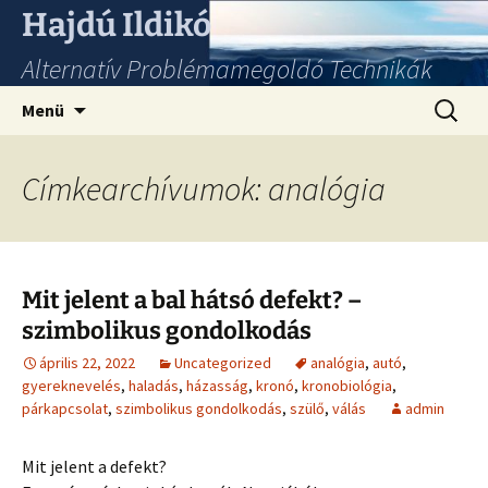
Hajdú Ildikó
Alternatív Problémamegoldó Technikák
Ugrás
Keresés
Menü
a
tartalomhoz
Címkearchívumok: analógia
Mit jelent a bal hátsó defekt? –
szimbolikus gondolkodás
április 22, 2022
Uncategorized
analógia
,
autó
,
gyereknevelés
,
haladás
,
házasság
,
kronó
,
kronobiológia
,
párkapcsolat
,
szimbolikus gondolkodás
,
szülő
,
válás
admin
Mit jelent a defekt?