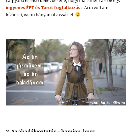
tárgyába és első bekezdésébe, hogy ma ismét tartok egy
ingyenes ÉFT és Tarot foglalkozás
t. Arra voltam
kíváncsi, vajon hányan olvassák el.
2. Az akadályoztatás – kamion, busz,