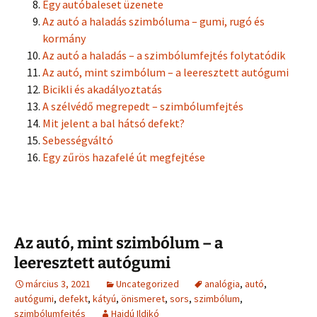
Egy autóbaleset üzenete
Az autó a haladás szimbóluma – gumi, rugó és
kormány
Az autó a haladás – a szimbólumfejtés folytatódik
Az autó, mint szimbólum – a leeresztett autógumi
Bicikli és akadályoztatás
A szélvédő megrepedt – szimbólumfejtés
Mit jelent a bal hátsó defekt?
Sebességváltó
Egy zűrös hazafelé út megfejtése
Az autó, mint szimbólum – a
leeresztett autógumi
március 3, 2021
Uncategorized
analógia
,
autó
,
autógumi
,
defekt
,
kátyú
,
önismeret
,
sors
,
szimbólum
,
szimbólumfejtés
Hajdú Ildikó