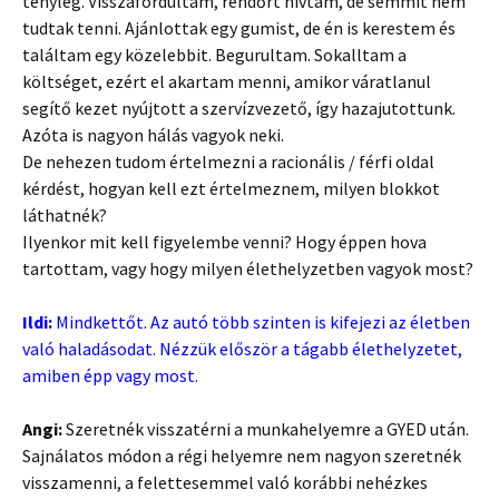
tényleg. Visszafordultam, rendőrt hívtam, de semmit nem
tudtak tenni. Ajánlottak egy gumist, de én is kerestem és
találtam egy közelebbit. Begurultam. Sokalltam a
költséget, ezért el akartam menni, amikor váratlanul
segítő kezet nyújtott a szervízvezető, így hazajutottunk.
Azóta is nagyon hálás vagyok neki.
De nehezen tudom értelmezni a racionális / férfi oldal
kérdést, hogyan kell ezt értelmeznem, milyen blokkot
láthatnék?
Ilyenkor mit kell figyelembe venni? Hogy éppen hova
tartottam, vagy hogy milyen élethelyzetben vagyok most?
Ildi:
Mindkettőt. Az autó több szinten is kifejezi az életben
való haladásodat. Nézzük először a tágabb élethelyzetet,
amiben épp vagy most.
Angi:
Szeretnék visszatérni a munkahelyemre a GYED után.
Sajnálatos módon a régi helyemre nem nagyon szeretnék
visszamenni, a felettesemmel való korábbi nehézkes