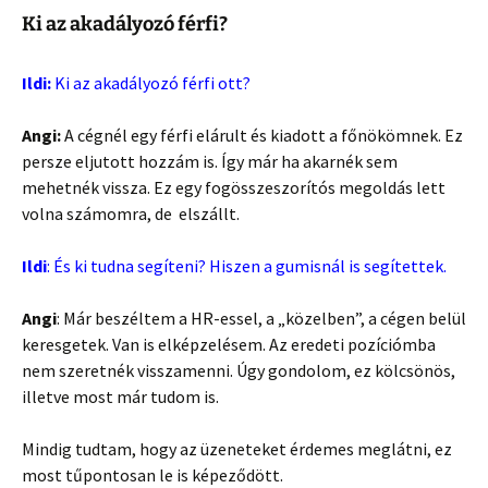
Ki az akadályozó férfi?
Ildi:
Ki az akadályozó férfi ott?
Angi:
A cégnél egy férfi elárult és kiadott a főnökömnek. Ez
persze eljutott hozzám is. Így már ha akarnék sem
mehetnék vissza. Ez egy fogösszeszorítós megoldás lett
volna számomra, de elszállt.
Ildi
: És ki tudna segíteni? Hiszen a gumisnál is segítettek.
Angi
: Már beszéltem a HR-essel, a „közelben”, a cégen belül
keresgetek. Van is elképzelésem. Az eredeti pozíciómba
nem szeretnék visszamenni. Úgy gondolom, ez kölcsönös,
illetve most már tudom is.
Mindig tudtam, hogy az üzeneteket érdemes meglátni, ez
most tűpontosan le is képeződött.