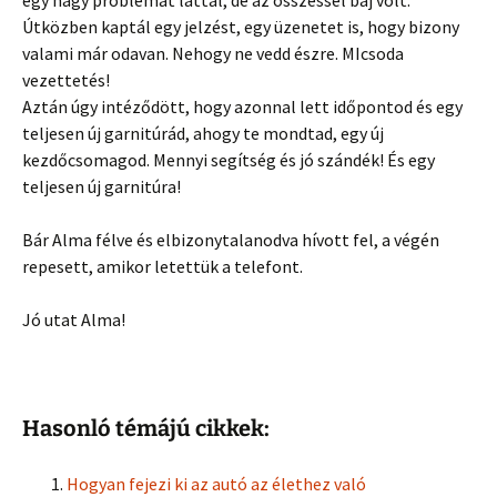
egy nagy problémát láttál, de az összessel baj volt.
Útközben kaptál egy jelzést, egy üzenetet is, hogy bizony
valami már odavan. Nehogy ne vedd észre. MIcsoda
vezettetés!
Aztán úgy intéződött, hogy azonnal lett időpontod és egy
teljesen új garnitúrád, ahogy te mondtad, egy új
kezdőcsomagod. Mennyi segítség és jó szándék! És egy
teljesen új garnitúra!
Bár Alma félve és elbizonytalanodva hívott fel, a végén
repesett, amikor letettük a telefont.
Jó utat Alma!
Hasonló témájú cikkek:
Hogyan fejezi ki az autó az élethez való