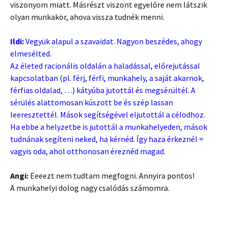
viszonyom miatt. Másrészt viszont egyelőre nem látszik
olyan munkakör, ahova vissza tudnék menni.
Ildi:
Vegyük alapul a szavaidat. Nagyon beszédes, ahogy
elmesélted.
Az életed racionális oldalán a haladással, előrejutással
kapcsolatban (pl. férj, férfi, munkahely, a saját akarnok,
férfias oldalad, …) kátyúba jutottál és megsérültél. A
sérülés alattomosan kúszott be és szép lassan
leeresztettél. Mások segítségével eljutottál a célodhoz.
Ha ebbe a helyzetbe is jutottál a munkahelyeden, mások
tudnának segíteni neked, ha kérnéd. Így haza érkeznél =
vagyis oda, ahol otthonosan éreznéd magad.
Angi:
Eeeezt nem tudtam megfogni. Annyira pontos!
A munkahelyi dolog nagy csalódás számomra.