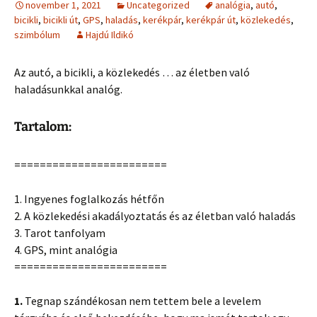
november 1, 2021
Uncategorized
analógia
,
autó
,
bicikli
,
bicikli út
,
GPS
,
haladás
,
kerékpár
,
kerékpár út
,
közlekedés
,
szimbólum
Hajdú Ildikó
Az autó, a bicikli, a közlekedés … az életben való
haladásunkkal analóg.
Tartalom:
========================
1. Ingyenes foglalkozás hétfőn
2. A közlekedési akadályoztatás és az életban való haladás
3. Tarot tanfolyam
4. GPS, mint analógia
========================
1.
Tegnap szándékosan nem tettem bele a levelem