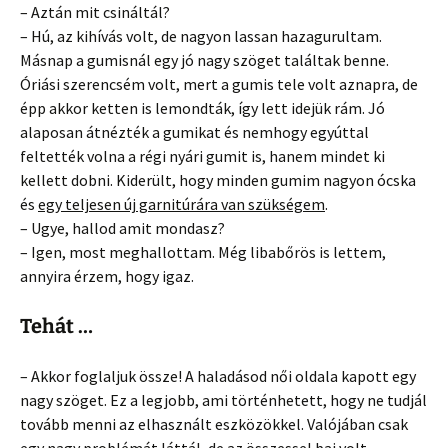
– Aztán mit csináltál?
– Hú, az kihívás volt, de nagyon lassan hazagurultam.
Másnap a gumisnál egy jó nagy szöget találtak benne.
Óriási szerencsém volt, mert a gumis tele volt aznapra, de
épp akkor ketten is lemondták, így lett idejük rám. Jó
alaposan átnézték a gumikat és nemhogy egyúttal
feltették volna a régi nyári gumit is, hanem mindet ki
kellett dobni. Kiderült, hogy minden gumim nagyon ócska
és
egy teljesen új garnitúrára van szükségem
.
– Ugye, hallod amit mondasz?
– Igen, most meghallottam. Még libabőrös is lettem,
annyira érzem, hogy igaz.
Tehát …
– Akkor foglaljuk össze! A haladásod női oldala kapott egy
nagy szöget. Ez a legjobb, ami történhetett, hogy ne tudjál
tovább menni az elhasznált eszközökkel. Valójában csak