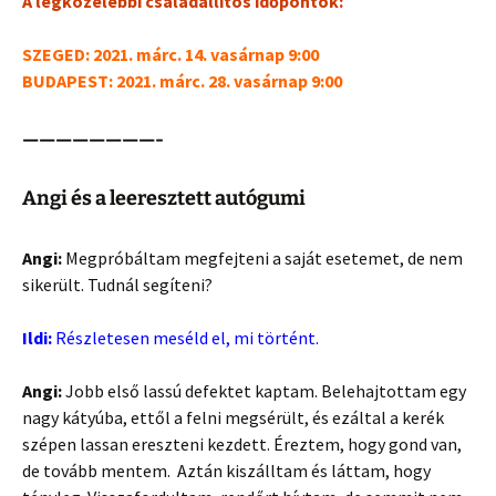
A legközelebbi családállítós időpontok:
SZEGED: 2021. márc. 14.
vasárnap 9:00
BUDAPEST: 2021. márc. 28. vasárnap 9:00
————————-
Angi és a leeresztett autógumi
Angi:
Megpróbáltam megfejteni a saját esetemet, de nem
sikerült. Tudnál segíteni?
Ildi:
Részletesen meséld el, mi történt.
Angi:
Jobb első lassú defektet kaptam. Belehajtottam egy
nagy kátyúba, ettől a felni megsérült, és ezáltal a kerék
szépen lassan ereszteni kezdett. Éreztem, hogy gond van,
de tovább mentem. Aztán kiszálltam és láttam, hogy