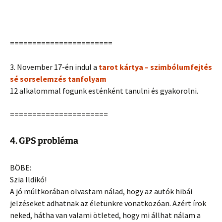
=======================
3. November 17-én indul a
tarot kártya – szimbólumfejtés
sé sorselemzés tanfolyam
12 alkalommal fogunk esténként tanulni és gyakorolni.
======================
4. GPS probléma
BÖBE:
Szia Ildikó!
A jó múltkorában olvastam nálad, hogy az autók hibái
jelzéseket adhatnak az életünkre vonatkozóan. Azért írok
neked, hátha van valami ötleted, hogy mi állhat nálam a