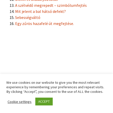
A szélvédő megrepedt – szimbólumfejtés
Mit jelent a bal hátsó defekt?
Sebességváltó
Egy zűrös hazafelé út megfejtése.
A modell teste – függetlenség és
We use cookies on our website to give you the most relevant
kiszolgáltatottság
experience by remembering your preferences and repeat visits.
By clicking “Accept”, you consent to the use of ALL the cookies.
május 8, 2020
Uncategorized
analógia
,
analógiás
gondolkodás
,
csapdahelyzet
,
fogyás
,
hízás
,
kontroll
,
sztressz
,
Cookie settings
ACCEPT
test
,
többletpotenciál
,
üzlet
Hajdú Ildikó