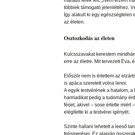
maradó lélek félt.
„Nem érzem ma
többiek támogató jelenlétéhez. Vé
Így alakult ki egy egészségtelen
az életen.
Osztozkodás az életen
Kulcsszavakat kerestem mindhármó
erre az életre. Mit tervezett Éva, 
Először nem is értettem az elzárt
is apáca szeretett volna lenni.
A egyik testvérének a hatalom, a 
harmadikat pedig a tudomány érde
férjet, akivel – sose értette miért
elégítette ki a testvérei igényét.
Szinte hallani lehetett a leeső t
felismerései. Ez alapján összerak