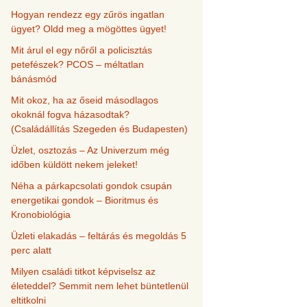
Hogyan rendezz egy zűrös ingatlan
ügyet? Oldd meg a mögöttes ügyet!
Mit árul el egy nőről a policisztás
petefészek? PCOS – méltatlan
bánásmód
Mit okoz, ha az őseid másodlagos
okoknál fogva házasodtak?
(Családállítás Szegeden és Budapesten)
Üzlet, osztozás – Az Univerzum még
időben küldött nekem jeleket!
Néha a párkapcsolati gondok csupán
energetikai gondok – Bioritmus és
Kronobiológia
Üzleti elakadás – feltárás és megoldás 5
perc alatt
Milyen családi titkot képviselsz az
életeddel? Semmit nem lehet büntetlenül
eltitkolni