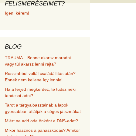
FELISMERÉSEIMET?
met és
Igen, kérem!
erződési
BLOG
TRAUMA – Benne akarsz maradni –
vagy túl akarsz lenni rajta?
Rosszabbul voltál családállítás után?
Ennek nem kellene így lennie!
Ha a férjed megkérdez, te tudsz neki
tanácsot adni?
Tarot a tárgyalóasztalnál: a lapok
gyorsabban átlátják a céges játszmákat
Miért ne add oda önként a DNS-edet?
Mikor hasznos a panaszkodás? Amikor