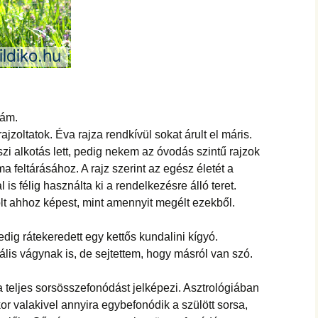
zám.
ajzoltatok. Éva rajza rendkívül sokat árult el máris.
szi alkotás lett, pedig nekem az óvodás szintű rajzok
a feltárásához. A rajz szerint az egész életét a
 is félig használta ki a rendelkezésre álló teret.
lt ahhoz képest, mint amennyit megélt ezekből.
dig rátekeredett egy kettős kundalini kígyó.
uális vágynak is, de sejtettem, hogy másról van szó.
 teljes sorsösszefonódást jelképezi. Asztrológiában
kor valakivel annyira egybefonódik a szülött sorsa,