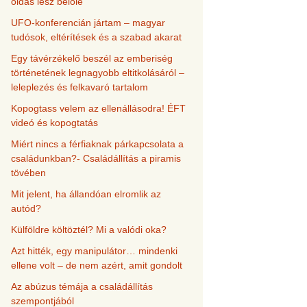
oldás lesz belőle
UFO-konferencián jártam – magyar
tudósok, eltérítések és a szabad akarat
Egy távérzékelő beszél az emberiség
történetének legnagyobb eltitkolásáról –
leleplezés és felkavaró tartalom
Kopogtass velem az ellenállásodra! ÉFT
videó és kopogtatás
Miért nincs a férfiaknak párkapcsolata a
családunkban?- Családállítás a piramis
tövében
Mit jelent, ha állandóan elromlik az
autód?
Külföldre költöztél? Mi a valódi oka?
Azt hitték, egy manipulátor… mindenki
ellene volt – de nem azért, amit gondolt
Az abúzus témája a családállítás
szempontjából