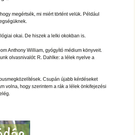
hanganyagok – régebbi
foglalkozások
hogy megértsék, mi miért történt velük. Például
tegségüknek.
ógiai okai. De hiszek a lelki okokban is.
lom Anthony William, gyógyító médium könyveit.
lunk olvasnivalót: R. Dahlke: a lélek nyelve a
típusmegközelítések. Csupán újabb kérdéseket
m volna, hogy szerintem a rák a lélek önkifejezési
elég.