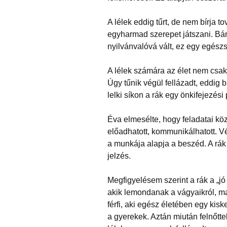
A lélek eddig tűrt, de nem bírja
egyharmad szerepet játszani. Bár
nyilvánvalóvá vált, ez egy egész
A lélek számára az élet nem csak
Úgy tűnik végül fellázadt, eddig 
lelki síkon a rák egy önkifejezés
Éva elmesélte, hogy feladatai köz
előadhatott, kommunikálhatott. V
a munkája alapja a beszéd. A rák 
jelzés.
Megfigyelésem szerint a rák a „j
akik lemondanak a vágyaikról, ma
férfi, aki egész életében egy kis
a gyerekek. Aztán miután felnőttek