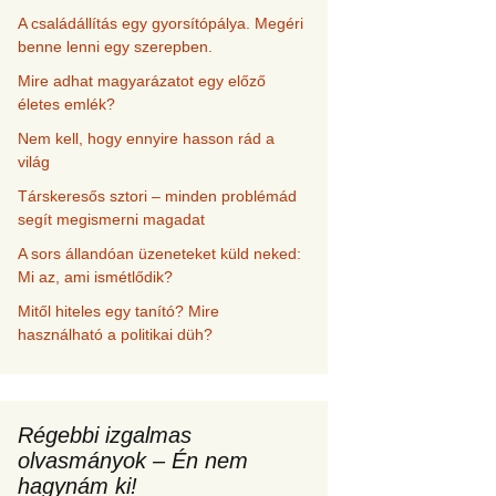
A családállítás egy gyorsítópálya. Megéri
benne lenni egy szerepben.
Mire adhat magyarázatot egy előző
életes emlék?
Nem kell, hogy ennyire hasson rád a
világ
Társkeresős sztori – minden problémád
segít megismerni magadat
A sors állandóan üzeneteket küld neked:
Mi az, ami ismétlődik?
Mitől hiteles egy tanító? Mire
használható a politikai düh?
Régebbi izgalmas
olvasmányok – Én nem
hagynám ki!