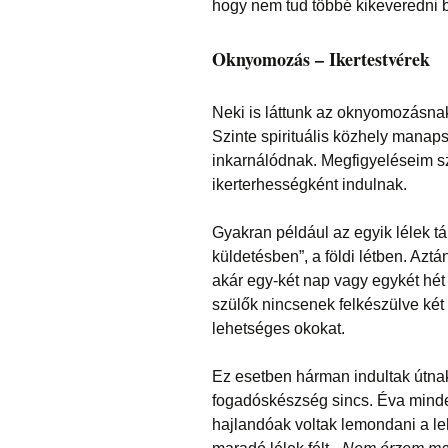
hogy nem tud többé kikeveredni b
Oknyomozás – Ikertestvérek
Neki is láttunk az oknyomozásnak.
Szinte spirituális közhely manap
inkarnálódnak. Megfigyeléseim sz
ikerterhességként indulnak.
Gyakran például az egyik lélek t
küldetésben”, a földi létben. Azt
akár egy-két nap vagy egykét hét 
szülők nincsenek felkészülve két
lehetséges okokat.
Ez esetben hárman indultak útnak,
fogadóskészség sincs. Éva minde
hajlandóak voltak lemondani a le