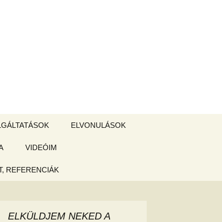
Keresés:
LGÁLTATÁSOK
ELVONULÁSOK
A
ZSIGE BOLT
VIDEÓIM
ELVONULÁS –
Magyarországon
, REFERENCIÁK
 tájékoztató
hogy
ELKÜLDJEM NEKED A
ked az új