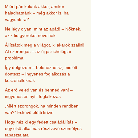
Miért pánikolunk akkor, amikor
haladhatnánk – még akkor is, ha
vágyunk rá?
Ne légy olyan, mint az apád! – Nőknek,
akik fiú gyereket nevelnek.
Állítsátok meg a világot, ki akarok szállni!
AI szorongás – az új pszichológiai
probléma
Így dolgozom – belenézhetsz, mielőtt
döntesz – Ingyenes foglalkozás a
készenállóknak
Az erő veled van és benned van! –
ingyenes és nyílt foglalkozás
„Miért szorongok, ha minden rendben
van?” Esküvő előtti krízis
Hogy néz ki egy fedett családállítás –
egy első alkalmas résztvevő személyes
tapasztalata