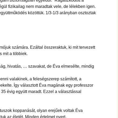
gam biztonságban egyedül.”
Ragaszkodott a
gül fizikailag nem maradtak vele, de lélekben igen.
 együttműködés közöttük. 1/3-1/3 arányban osztoztak
juk számára. Ezáltal összeraktuk, ki mit tervezett
és mit a többiek.
ság, hivatás, … szavakat, de Éva elmesélte, mindig
lenni valakinek, a feleségszerep számított, a
kelte. Így választott Éva magának egy professzor
 – 35 évig együtt maradt. Ezzel a választással
antuszok koppanását, olyan erejűek voltak Éva
tuk az életét. Minden értelmet nyert.