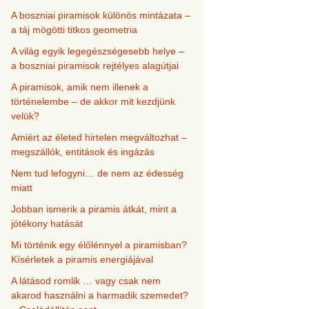
A boszniai piramisok különös mintázata –
a táj mögötti titkos geometria
A világ egyik legegészségesebb helye –
a boszniai piramisok rejtélyes alagútjai
A piramisok, amik nem illenek a
történelembe – de akkor mit kezdjünk
velük?
Amiért az életed hirtelen megváltozhat –
megszállók, entitások és ingázás
Nem tud lefogyni… de nem az édesség
miatt
Jobban ismerik a piramis átkát, mint a
jótékony hatását
Mi történik egy élőlénnyel a piramisban?
Kísérletek a piramis energiájával
A látásod romlik … vagy csak nem
akarod használni a harmadik szemedet?