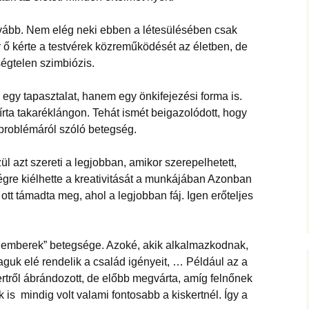
 tovább. Nem elég neki ebben a létesülésében csak
 ő kérte a testvérek közreműködését az életben, de
ségtelen szimbiózis.
 egy tapasztalat, hanem egy önkifejezési forma is.
bírta takaréklángon. Tehát ismét beigazolódott, hogy
i problémáról szóló betegség.
ül azt szereti a legjobban, amikor szerepelhetett,
égre kiélhette a kreativitását a munkájában Azonban
ott támadta meg, ahol a legjobban fáj. Igen erőteljes
ó emberek” betegsége. Azoké, akik alkalmazkodnak,
guk elé rendelik a család igényeit, … Például az a
kertről ábrándozott, de előbb megvárta, amíg felnőnek
 is mindig volt valami fontosabb a kiskertnél. Így a