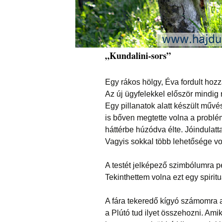
„
Kundalini-sors”
Egy rákos hölgy, Éva fordult hoz
Az új ügyfelekkel először mindig r
Egy pillanatok alatt készült művé
is bőven megtette volna a problém
háttérbe húzódva élte. Jóindulattal
Vagyis sokkal több lehetősége vo
A testét jelképező szimbólumra pe
Tekinthettem volna ezt egy spirit
A fára tekeredő kígyó számomra a
a Plútó tud ilyet összehozni. Ami