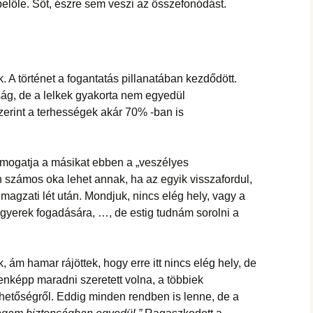
előle. Sőt, észre sem veszi az összefonódást.
 A történet a fogantatás pillanatában kezdődött.
ság, de a lelkek gyakorta nem egyedül
erint a terhességek akár 70% -ban is
ámogatja a másikat ebben a „veszélyes
án számos oka lehet annak, ha az egyik visszafordul,
magzati lét után. Mondjuk, nincs elég hely, vagy a
 gyerek fogadására, …, de estig tudnám sorolni a
 ám hamar rájöttek, hogy erre itt nincs elég hely, de
nképp maradni szeretett volna, a többiek
hetőségről. Eddig minden rendben is lenne, de a