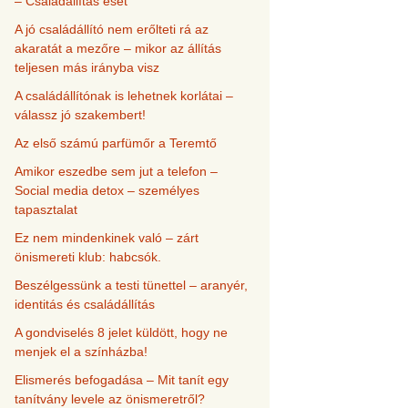
– Családállítás eset
A jó családállító nem erőlteti rá az
akaratát a mezőre – mikor az állítás
teljesen más irányba visz
A családállítónak is lehetnek korlátai –
válassz jó szakembert!
Az első számú parfümőr a Teremtő
Amikor eszedbe sem jut a telefon –
Social media detox – személyes
tapasztalat
Ez nem mindenkinek való – zárt
önismereti klub: habcsók.
Beszélgessünk a testi tünettel – aranyér,
identitás és családállítás
A gondviselés 8 jelet küldött, hogy ne
menjek el a színházba!
Elismerés befogadása – Mit tanít egy
tanítvány levele az önismeretről?