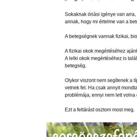
Sokaknak óriási igénye van arra, 
annak, hogy mi értelme van a be
A betegségnek vannak fizikai, biol
A fizikai okok megértéséhez aján
A lelki okok megértéséhez is talá
betegség.
Olykor viszont nem segítenek a 
vetnek fel. Ha csak annyit mondta
problémája, ennyi nem lett volna 
Ezt a feltárást osztom most meg.