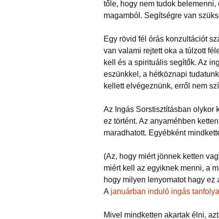
tőle, hogy nem tudok belemenni, é
magamból. Segítségre van szüks
Egy rövid fél órás konzultációt szá
van valami rejtett oka a túlzott
kell és a spirituális segítők. Az 
eszünkkel, a hétköznapi tudatunk
kellett elvégeznünk, erről nem s
Az Ingás Sorstisztításban olykor k
ez történt. Az anyaméhben ketten 
maradhatott. Egyébként mindkette
(Az, hogy miért jönnek ketten vag
miért kell az egyiknek menni, a 
hogy milyen lenyomatot hagy ez a
A
januárban induló ingás tanfol
Mivel mindketten akartak élni, az