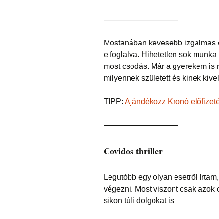
—————————–
Mostanában kevesebb izgalmas es
elfoglalva. Hihetetlen sok munka é
most csodás. Már a gyerekem is 
milyennek született és kinek kivel
TIPP:
Ajándékozz Kronó előfizeté
—————————–
Covidos thriller
Legutóbb egy olyan esetről írtam, 
végezni. Most viszont csak azok o
síkon túli dolgokat is.