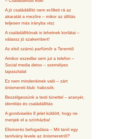
– Családállítás eset
A jó családállító nem erőlteti rá az
akaratát a mezőre – mikor az állítás
teljesen más irányba visz
A családállítónak is lehetnek korlátai –
válassz jó szakembert!
Az első számú parfümőr a Teremtő
Amikor eszedbe sem jut a telefon –
Social media detox – személyes
tapasztalat
Ez nem mindenkinek való – zárt
önismereti klub: habcsók.
Beszélgessünk a testi tünettel – aranyér,
identitás és családállítás
A gondviselés 8 jelet küldött, hogy ne
menjek el a színházba!
Elismerés befogadása – Mit tanít egy
tanítvány levele az önismeretről?