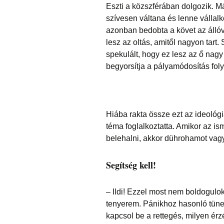
Eszti a közszférában dolgozik. M
szívesen váltana és lenne vállalk
azonban bedobta a követ az álló
lesz az oltás, amitől nagyon tart.
spekulált, hogy ez lesz az ő nag
begyorsítja a pályamódosítás fol
Hiába rakta össze ezt az ideológ
téma foglalkoztatta. Amikor az i
belehalni, akkor dührohamot vagy
Segítség kell!
– Ildi! Ezzel most nem boldogulok
tenyerem. Pánikhoz hasonló tüne
kapcsol be a rettegés, milyen ér