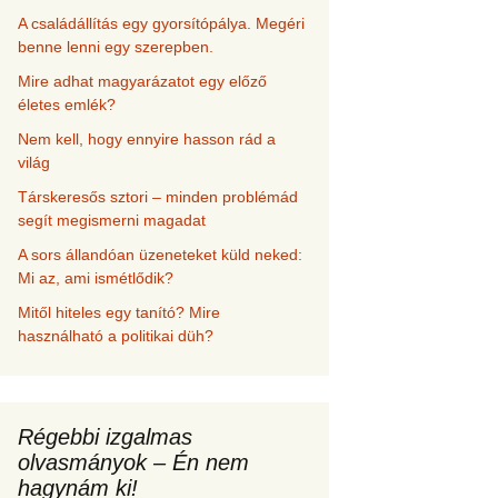
A családállítás egy gyorsítópálya. Megéri
benne lenni egy szerepben.
Mire adhat magyarázatot egy előző
életes emlék?
Nem kell, hogy ennyire hasson rád a
világ
Társkeresős sztori – minden problémád
segít megismerni magadat
A sors állandóan üzeneteket küld neked:
Mi az, ami ismétlődik?
Mitől hiteles egy tanító? Mire
használható a politikai düh?
Régebbi izgalmas
olvasmányok – Én nem
hagynám ki!