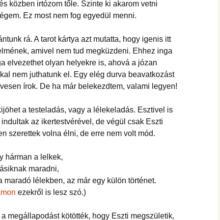
s közben irtózom tőle. Szinte ki akarom vetni
égem. Ez most nem fog egyedül menni.
ntunk rá. A tarot kártya azt mutatta, hogy igenis itt
 félelmének, amivel nem tud megküzdeni. Ehhez inga
inga elvezethet olyan helyekre is, ahová a józan
kal nem juthatunk el. Egy elég durva beavatkozást
zívesen írok. De ha már belekezdtem, valami legyen!
ijöhet a testeladás, vagy a lélekeladás. Esztivel is
indultak az ikertestvérével, de végül csak Eszti
n szerettek volna élni, de erre nem volt mód.
y hárman a lelkek,
másiknak maradni,
 maradó lélekben, az már egy külön történet.
yamon
ezekről is lesz szó.)
t a megállapodást kötötték, hogy Eszti megszületik,