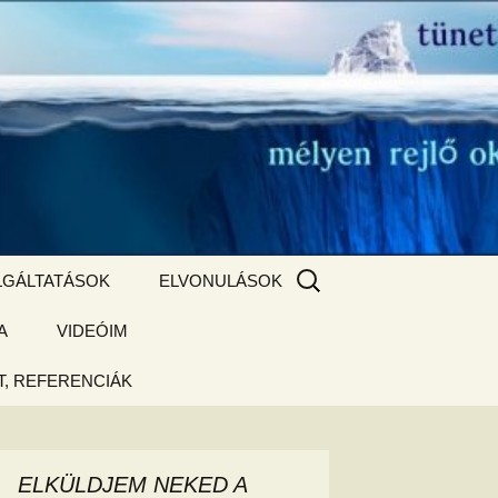
Keresés:
LGÁLTATÁSOK
ELVONULÁSOK
A
ZSIGE BOLT
VIDEÓIM
ELVONULÁS –
Magyarországon
, REFERENCIÁK
 tájékoztató
hogy
ELKÜLDJEM NEKED A
ked az új