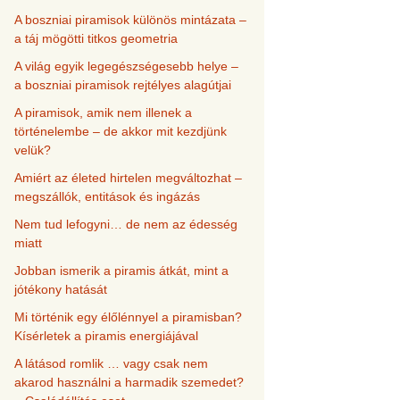
A boszniai piramisok különös mintázata –
a táj mögötti titkos geometria
A világ egyik legegészségesebb helye –
a boszniai piramisok rejtélyes alagútjai
A piramisok, amik nem illenek a
történelembe – de akkor mit kezdjünk
velük?
Amiért az életed hirtelen megváltozhat –
megszállók, entitások és ingázás
Nem tud lefogyni… de nem az édesség
miatt
Jobban ismerik a piramis átkát, mint a
jótékony hatását
Mi történik egy élőlénnyel a piramisban?
Kísérletek a piramis energiájával
A látásod romlik … vagy csak nem
akarod használni a harmadik szemedet?