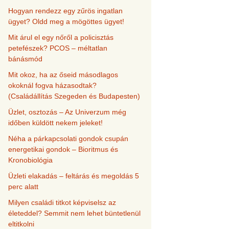
Hogyan rendezz egy zűrös ingatlan
ügyet? Oldd meg a mögöttes ügyet!
Mit árul el egy nőről a policisztás
petefészek? PCOS – méltatlan
bánásmód
Mit okoz, ha az őseid másodlagos
okoknál fogva házasodtak?
(Családállítás Szegeden és Budapesten)
Üzlet, osztozás – Az Univerzum még
időben küldött nekem jeleket!
Néha a párkapcsolati gondok csupán
energetikai gondok – Bioritmus és
Kronobiológia
Üzleti elakadás – feltárás és megoldás 5
perc alatt
Milyen családi titkot képviselsz az
életeddel? Semmit nem lehet büntetlenül
eltitkolni