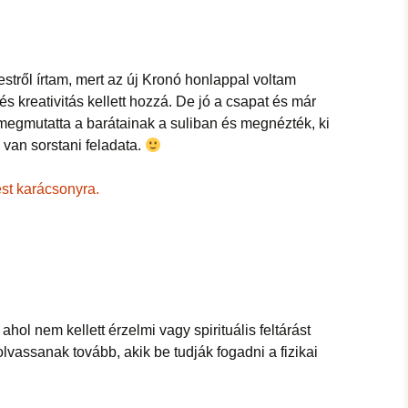
hanganyagok – régebbi
foglalkozások
tről írtam, mert az új Kronó honlappal voltam
s kreativitás kellett hozzá. De jó a csapat és már
megmutatta a barátainak a suliban és megnézték, ki
 van sorstani feladata.
st karácsonyra.
ahol nem kellett érzelmi vagy spirituális feltárást
lvassanak tovább, akik be tudják fogadni a fizikai