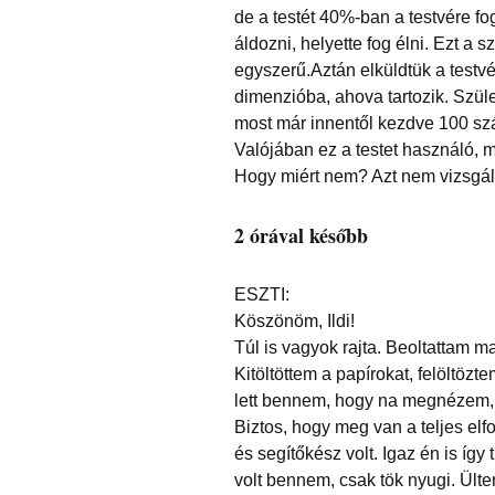
de a testét 40%-ban a testvére fo
áldozni, helyette fog élni. Ezt a 
egyszerű.Aztán elküldtük a testvé
dimenzióba, ahova tartozik. Szü
most már innentől kezdve 100 szá
Valójában ez a testet használó, m
Hogy miért nem? Azt nem vizsgált
2 órával később
ESZTI:
Köszönöm, Ildi!
Túl is vagyok rajta. Beoltattam 
Kitöltöttem a papírokat, felöltöz
lett bennem, hogy na megnézem, 
Biztos, hogy meg van a teljes el
és segítőkész volt. Igaz én is íg
volt bennem, csak tök nyugi. Ül