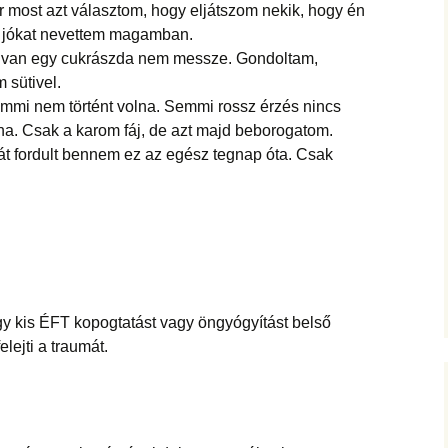
r most azt választom, hogy eljátszom nekik, hogy én
és jókat nevettem magamban.
gy van egy cukrászda nem messze. Gondoltam,
sütivel.
mi nem történt volna. Semmi rossz érzés nincs
na. Csak a karom fáj, de azt majd beborogatom.
 fordult bennem ez az egész tegnap óta. Csak
egy kis ÉFT kopogtatást vagy öngyógyítást belső
elejti a traumát.