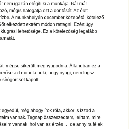
ár nem igazán elégíti ki a munkája. Bár már
ozó, mégis halogatja ezt a döntését. Az élet
vízbe. A munkahelyén december közepétől kötelező
 Sőt elkezdett extrém módon rettegni. Ezért úgy
y kiugrási lehetősége. Ez a kötelezőség legalább
yamatát.
iát, mégse sikerült megnyugodnia. Állandóan ez a
smerőse azt mondta neki, hogy nyugi, nem fogsz
 sírógörcsöt kapott.
 egyedül, még ahogy írok róla, akkor is izzad a
teim vannak. Tegnap összeszedtem, leírtam, mire
zéseim vannak, hol van az érzés … de annyira félek