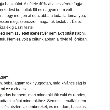
gja használni. Az élete 40%-át a testvérére fogja
szerződést bontottuk föl és nagyon nem volt
rt, hogy menjen át oda, abba a tudat tartományba,
lessen meg, szerezzen magának testet, … És ez
zalékig Eszti teste.
eg nem született ikertestvér nem akrt oltást kapni.
uk. Nem ez volt a célunk abban a rövid fél órában.
magam.
tem, beballagtam tök nyugodtan, még kíváncsiság is
mi ez a cirkusz.
fogadás bennem, mert mindenki tök cuki és rendes,
y tudtam szólni mindenkihez. Semmi ellenállás nem
tem, és néztem az embereket, és mondom, basszus,