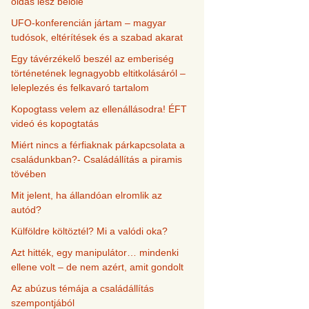
oldás lesz belőle
UFO-konferencián jártam – magyar
tudósok, eltérítések és a szabad akarat
Egy távérzékelő beszél az emberiség
történetének legnagyobb eltitkolásáról –
leleplezés és felkavaró tartalom
Kopogtass velem az ellenállásodra! ÉFT
videó és kopogtatás
Miért nincs a férfiaknak párkapcsolata a
családunkban?- Családállítás a piramis
tövében
Mit jelent, ha állandóan elromlik az
autód?
Külföldre költöztél? Mi a valódi oka?
Azt hitték, egy manipulátor… mindenki
ellene volt – de nem azért, amit gondolt
Az abúzus témája a családállítás
szempontjából