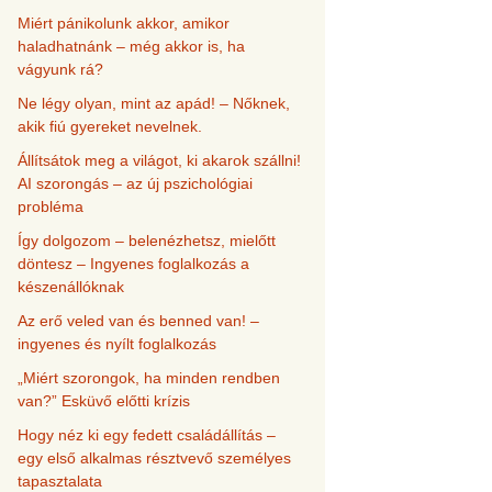
Miért pánikolunk akkor, amikor
haladhatnánk – még akkor is, ha
vágyunk rá?
Ne légy olyan, mint az apád! – Nőknek,
akik fiú gyereket nevelnek.
Állítsátok meg a világot, ki akarok szállni!
AI szorongás – az új pszichológiai
probléma
Így dolgozom – belenézhetsz, mielőtt
döntesz – Ingyenes foglalkozás a
készenállóknak
Az erő veled van és benned van! –
ingyenes és nyílt foglalkozás
„Miért szorongok, ha minden rendben
van?” Esküvő előtti krízis
Hogy néz ki egy fedett családállítás –
egy első alkalmas résztvevő személyes
tapasztalata