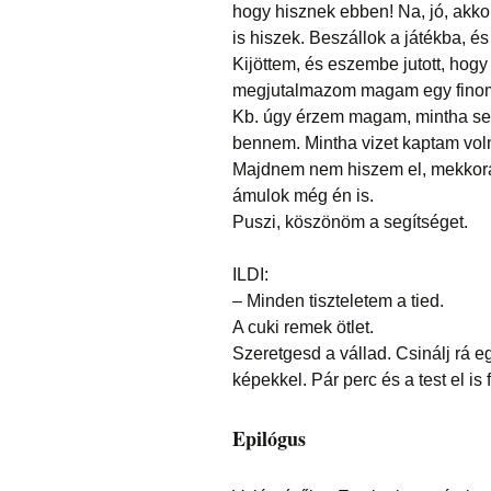
hogy hisznek ebben! Na, jó, akko
is hiszek. Beszállok a játékba, 
Kijöttem, és eszembe jutott, ho
megjutalmazom magam egy finom 
Kb. úgy érzem magam, mintha sem
bennem. Mintha vizet kaptam vol
Majdnem nem hiszem el, mekkorát
ámulok még én is.
Puszi, köszönöm a segítséget.
ILDI:
– Minden tiszteletem a tied.
A cuki remek ötlet.
Szeretgesd a vállad. Csinálj rá 
képekkel. Pár perc és a test el is f
Epilógus