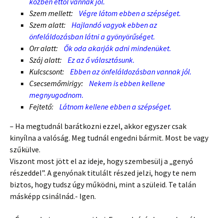
közben ettől vannak jól.
Szem mellett:
Végre látom ebben a szépséget.
Szem alatt:
Hajlandó vagyok ebben az
önfeláldozásban látni a gyönyörűséget.
Orr alatt:
Ők oda akarják adni mindenüket.
Száj alatt:
Ez az ő választásunk.
Kulcscsont:
Ebben az önfeláldozásban vannak jól.
Csecsemőmirigy:
Nekem is ebben kellene
megnyugodnom.
Fejtető:
Látnom kellene ebben a szépséget.
– Ha megtudnál barátkozni ezzel, akkor egyszer csak
kinyílna a valóság. Meg tudnál engedni bármit. Most be vagy
szűkülve.
Viszont most jött el az ideje, hogy szembesülj a „genyó
részeddel”. A genyónak titulált részed jelzi, hogy te nem
biztos, hogy tudsz úgy működni, mint a szüleid. Te talán
másképp csinálnád.- Igen.