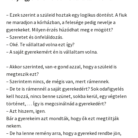
– Ezek szerint a szüleid hoztak egy logikus döntést. A fiuk
ne maradjon a kórházban, a felesége pedig nevelje a
gyerekeket. Milyen érzés húzódhat meg e mögött?
– Szeretet és önfeláldozás.
– Oké. Te vállaltad volna ezt így?
– A saját gyerekemért én is vállaltam volna.
– Akkor szerinted, van-e gond azzal, hogy a szüleid is
megteszik ezt?
– Szerintem nincs, de mégis van, mert rámennek.
– De te is rámennél a saját gyerekedért? Sok odafigyelés
kell hozzá, nincs benne szünet, sokba kerül, egy végtelen
történet, … Így is megcsinálnád a gyerekedért?
– Azt hiszem, igen.
Bár a gyerekeim azt mondták, hogy ők ezt megtiltják
nekem.
– De ha lenne remény arra, hogy a gyereked rendbe jön,