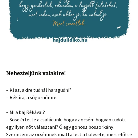
Nehezteljünk valakire!
– Ki az, akire tudnál haragudni?
– Rékára, a sógornőmre.
– Mi a baj Rékával?
– Sose értette a családunk, hogy az öcsém hogyan tudott
egy ilyen nőt választani? Ő egy gonosz boszorkány.
Szerintem az öcsémnek miatta lett a balesete, mert előtte