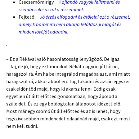
Csecsemőmirigy: H
ajlandó vagyok felismerni és
szembesülni azzal a részemmel.
Fejtető:
Jó érzés elfogadni és átölelni ezt a részemet,
amelyik baromira nem akarja feláldozni magát és
minden lóvéját odaadni.
.
– Ez a Rékával való hasonlatosság lenyűgöző. De igaz.
– Jaj, de jó, hogy ezt mondod. Rékát nagyon jól látod,
haragszol rá. Ám ha be integrálod magadba azt, ami miatt
haragszol rá, akkor abból erő fog fakadni és aztán egyszer
csak eldöntöd majd, hogy ki akarsz lenni. Eddig csak
egyetlen út állt előtted gondolatban, hogy ápolod a
szüleidet. És ez egy boldogtalan állapotot idézett elő.
Most már egy csomó út áll előtted és az is lehet, hogy
legszívesebben mindenedet odaadnád majd, csak ezt most
nem kell tudni.