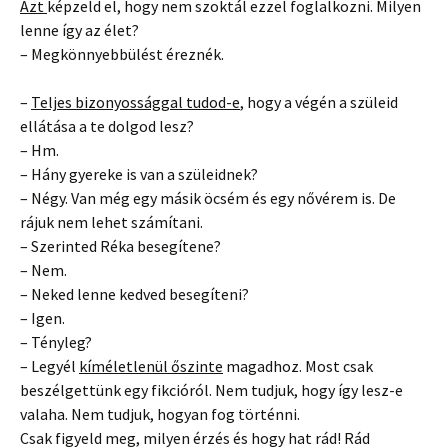
Azt
képzeld el, hogy nem szoktál ezzel foglalkozni. Milyen
lenne így az élet?
– Megkönnyebbülést éreznék.
–
Teljes bizonyossággal tudod-e
, hogy a végén a szüleid
ellátása a te dolgod lesz?
– Hm.
– Hány gyereke is van a szüleidnek?
– Négy. Van még egy másik öcsém és egy nővérem is. De
rájuk nem lehet számítani.
– Szerinted Réka besegítene?
– Nem.
– Neked lenne kedved besegíteni?
– Igen.
– Tényleg?
– Legyél
kíméletlenül őszinte
magadhoz. Most csak
beszélgettünk egy fikcióról. Nem tudjuk, hogy így lesz-e
valaha. Nem tudjuk, hogyan fog történni.
Csak figyeld meg, milyen érzés és hogy hat rád! Rád