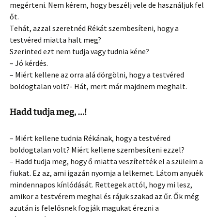
megérteni. Nem kérem, hogy beszélj vele de használjuk fel
őt.
Tehát, azzal szeretnéd Rékát szembesíteni, hogy a
testvéred miatta halt meg?
Szerinted ezt nem tudja vagy tudnia kéne?
– Jó kérdés.
– Miért kellene az orra alá dörgölni, hogy a testvéred
boldogtalan volt?- Hát, mert már majdnem meghalt.
Hadd tudja meg, …!
– Miért kellene tudnia Rékának, hogy a testvéred
boldogtalan volt? Miért kellene szembesíteni ezzel?
– Hadd tudja meg, hogy ő miatta veszítették el a szüleim a
fiukat. Ez az, ami igazán nyomja a lelkemet. Látom anyuék
mindennapos kínlódását. Rettegek attól, hogy mi lesz,
amikor a testvérem meghal és rájuk szakad az űr. Ők még
azután is felelősnek fogják magukat érezni a