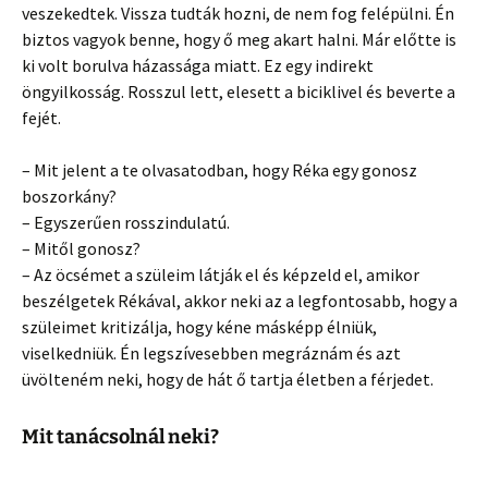
veszekedtek. Vissza tudták hozni, de nem fog felépülni. Én
biztos vagyok benne, hogy ő meg akart halni. Már előtte is
ki volt borulva házassága miatt. Ez egy indirekt
öngyilkosság. Rosszul lett, elesett a biciklivel és beverte a
fejét.
– Mit jelent a te olvasatodban, hogy Réka egy gonosz
boszorkány?
– Egyszerűen rosszindulatú.
– Mitől gonosz?
– Az öcsémet a szüleim látják el és képzeld el, amikor
beszélgetek Rékával, akkor neki az a legfontosabb, hogy a
szüleimet kritizálja, hogy kéne másképp élniük,
viselkedniük. Én legszívesebben megráznám és azt
üvölteném neki, hogy de hát ő tartja életben a férjedet.
Mit tanácsolnál neki?