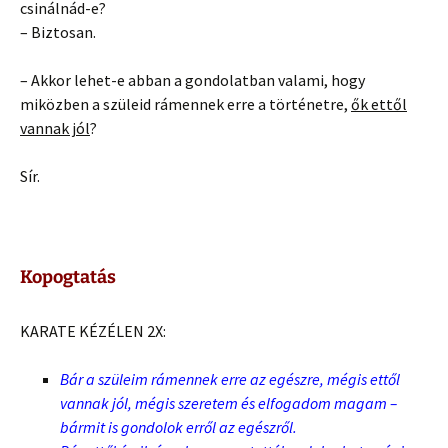
csinálnád-e?
– Biztosan.
– Akkor lehet-e abban a gondolatban valami, hogy
miközben a szüleid rámennek erre a történetre,
ők ettől
vannak jól
?
Sír.
Kopogtatás
KARATE KÉZÉLEN 2X:
Bár a szüleim rámennek erre az egészre, mégis ettől
vannak jól, mégis szeretem és elfogadom magam –
bármit is gondolok erről az egészről.