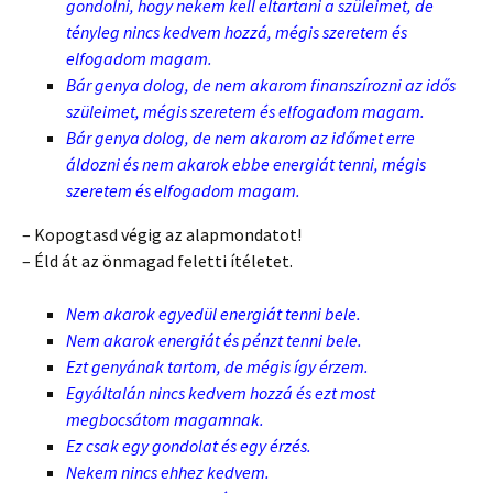
gondolni, hogy nekem kell eltartani a szüleimet, de
tényleg nincs kedvem hozzá, mégis szeretem és
elfogadom magam.
Bár genya dolog, de nem akarom finanszírozni az idős
szüleimet, mégis szeretem és elfogadom magam.
Bár genya dolog, de nem akarom az időmet erre
áldozni és nem akarok ebbe energiát tenni, mégis
szeretem és elfogadom magam.
– Kopogtasd végig az alapmondatot!
– Éld át az önmagad feletti ítéletet.
Nem akarok egyedül energiát tenni bele.
Nem akarok energiát és pénzt tenni bele.
Ezt genyának tartom, de mégis így érzem.
Egyáltalán nincs kedvem hozzá és ezt most
megbocsátom magamnak.
Ez csak egy gondolat és egy érzés.
Nekem nincs ehhez kedvem.