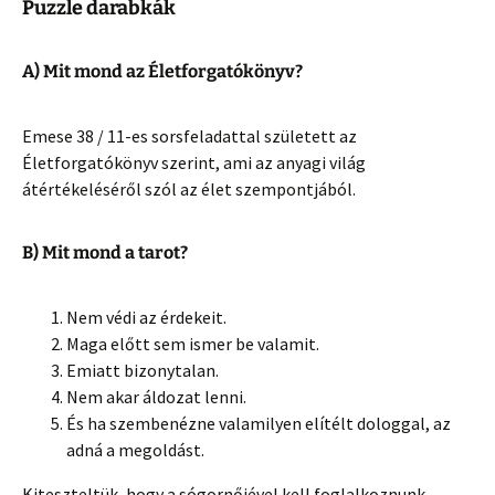
Puzzle darabkák
A) Mit mond az Életforgatókönyv?
Emese 38 / 11-es sorsfeladattal született az
Életforgatókönyv szerint, ami az anyagi világ
átértékeléséről szól az élet szempontjából.
B) Mit mond a tarot?
Nem védi az érdekeit.
Maga előtt sem ismer be valamit.
Emiatt bizonytalan.
Nem akar áldozat lenni.
És ha szembenézne valamilyen elítélt dologgal, az
adná a megoldást.
Kiteszteltük, hogy a sógornőjével kell foglalkoznunk.