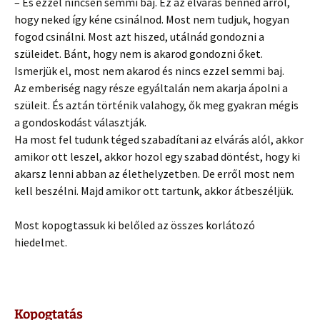
– És ezzel nincsen semmi baj. Ez az elvárás benned arról,
hogy neked így kéne csinálnod. Most nem tudjuk, hogyan
fogod csinálni. Most azt hiszed, utálnád gondozni a
szüleidet. Bánt, hogy nem is akarod gondozni őket.
Ismerjük el, most nem akarod és nincs ezzel semmi baj.
Az emberiség nagy része egyáltalán nem akarja ápolni a
szüleit. És aztán történik valahogy, ők meg gyakran mégis
a gondoskodást választják.
Ha most fel tudunk téged szabadítani az elvárás alól, akkor
amikor ott leszel, akkor hozol egy szabad döntést, hogy ki
akarsz lenni abban az élethelyzetben. De erről most nem
kell beszélni. Majd amikor ott tartunk, akkor átbeszéljük.
Most kopogtassuk ki belőled az összes korlátozó
hiedelmet.
Kopogtatás