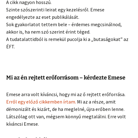
A cikk nagyon hosszú.
Szinte szószerinti leirat egy kezelésről. Emese
engedélyezte az eset publikálását.
Sok gyakorlatot tettem bele – érdemes megcsinálnod,
akkor is, ha nem szó szerint érint téged.
A tudatalattidból is remekül pucolja ki a „butaságokat” az
ÉFT.
Mi az én rejtett erőforrásom – kérdezte Emese
Emese arra volt kíváncsi, hogy mi az ő rejtett erőforrása.
Erről egy előző cikkemben írtam.
Mi az a része, amit
démonizált és kizárt, de ha meglelné, újra erőben lenne.
Látszólag ott van, mégsem könnyű megtalálni. Erre volt
kíváncsi Emese.