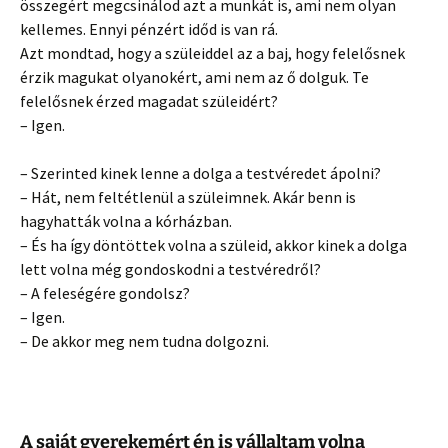
összegért megcsinálod azt a munkát is, ami nem olyan
kellemes. Ennyi pénzért időd is van rá.
Azt mondtad, hogy a szüleiddel az a baj, hogy felelősnek
érzik magukat olyanokért, ami nem az ő dolguk. Te
felelősnek érzed magadat szüleidért?
– Igen.
– Szerinted kinek lenne a dolga a testvéredet ápolni?
– Hát, nem feltétlenül a szüleimnek. Akár benn is
hagyhatták volna a kórházban.
– És ha így döntöttek volna a szüleid, akkor kinek a dolga
lett volna még gondoskodni a testvéredről?
– A feleségére gondolsz?
– Igen.
– De akkor meg nem tudna dolgozni.
A saját gyerekemért én is vállaltam volna