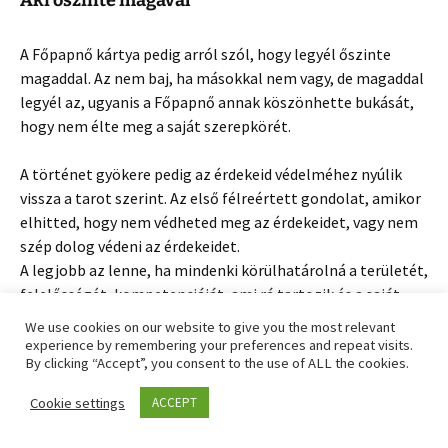
Aki őszinte magával
A Főpapnő kártya pedig arról szól, hogy legyél őszinte
magaddal. Az nem baj, ha másokkal nem vagy, de magaddal
legyél az, ugyanis a Főpapnő annak köszönhette bukását,
hogy nem élte meg a saját szerepkörét.
A történet gyökere pedig az érdekeid védelméhez nyúlik
vissza a tarot szerint. Az első félreértett gondolat, amikor
elhitted, hogy nem védheted meg az érdekeidet, vagy nem
szép dolog védeni az érdekeidet.
A legjobb az lenne, ha mindenki körülhatárolná a területét,
felelősségét, kompetenciáját, ami rá tartozik és a saját
dolgát tenné.
We use cookies on our website to give you the most relevant
Neked is védened kell az érdekeidet. Mesélted, hogy már
experience by remembering your preferences and repeat visits.
By clicking “Accept”, you consent to the use of ALL the cookies.
volt olyan férfi, aki elvitte a pénzedet, míg te távol voltál
otthonról. Ő elvette azt, ami szerinte jár neki.
Cookie settings
ACCEPT
– Én pénzzel bántam egész életemben.