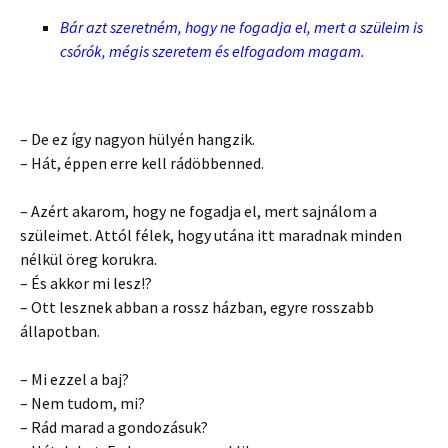
Bár azt szeretném, hogy ne fogadja el, mert a szüleim is
csórók, mégis szeretem és elfogadom magam.
– De ez így nagyon hülyén hangzik.
– Hát, éppen erre kell rádöbbenned.
– Azért akarom, hogy ne fogadja el, mert sajnálom a
szüleimet. Attól félek, hogy utána itt maradnak minden
nélkül öreg korukra.
– És akkor mi lesz!?
– Ott lesznek abban a rossz házban, egyre rosszabb
állapotban.
– Mi ezzel a baj?
– Nem tudom, mi?
– Rád marad a gondozásuk?