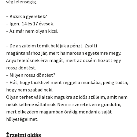
végtelenségig.
– Kicsik a gyerekek?
– Igen. 14 és 17 évesek.
– Az már nem olyan kicsi.
– De a szüleim tömik beléjük a pénzt. Zsolti
magántanárhoz jár, mert hamarosan egyetemre megy.
Anyu felelősnek érzi magát, mert az öcsém hozott egy
rossz döntést.
– Milyen rossz döntést?
– Hát, hogy biciklivel ment reggel a munkába, pedig tudta,
hogy nem szabad neki.
Olyan terhet vállaltak magukra az idős szüleim, amit nem
nekik kellene vállalniuk. Nem is szeretek erre gondolni,
mert elkezdem magamban órákig mondani a saját
hülyeségeimet.
Érzelmi oldás