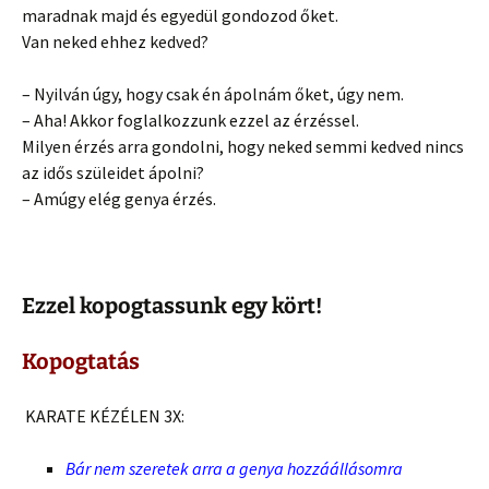
maradnak majd és egyedül gondozod őket.
Van neked ehhez kedved?
– Nyilván úgy, hogy csak én ápolnám őket, úgy nem.
– Aha! Akkor foglalkozzunk ezzel az érzéssel.
Milyen érzés arra gondolni, hogy neked semmi kedved nincs
az idős szüleidet ápolni?
– Amúgy elég genya érzés.
Ezzel kopogtassunk egy kört!
Kopogtatás
KARATE KÉZÉLEN 3X:
Bár nem szeretek arra a genya hozzáállásomra