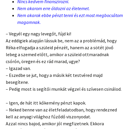
Nincs kedvem finanszírozni.
Nem akarom erre áldozni az életemet.
Nem akarok ebbe pénzt tenni és ezt most megbocsátom
magamnak.
– Vegyél egy nagy levegőt, fújd ki!
Az eddigiek alapján lássuk be, nem az a problémád, hogy
Réka elfogadja a szüleid pénzét, hanem az a sötét jövő
lebeg a szemed előtt, amikor a szüleid ottmaradnak
csórón, öregen és ez rád marad, ugye?
– Igazad van.
– Eszedbe se jut, hogy a másik két testvéred majd
besegítene.
– Pedig most is segítői munkát végzel és szívesen csinálod.
– Igen, de hát itt kőkemény pénzt kapok.
– Neked benne van az életfeladatodban, hogy rendezned
kell az anyagi világhoz fűződő viszonyodat.
Azzal nincs bajod, amikor jól megfizetnek. Ekkora