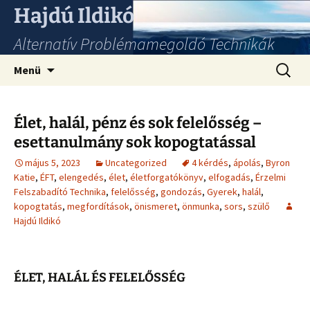
Hajdú Ildikó
Alternatív Problémamegoldó Technikák
Ugrás
Keresés
Menü
a
tartalomhoz
Élet, halál, pénz és sok felelősség –
esettanulmány sok kopogtatással
május 5, 2023
Uncategorized
4 kérdés
,
ápolás
,
Byron
Katie
,
ÉFT
,
elengedés
,
élet
,
életforgatókönyv
,
elfogadás
,
Érzelmi
Felszabadító Technika
,
felelősség
,
gondozás
,
Gyerek
,
halál
,
kopogtatás
,
megfordítások
,
önismeret
,
önmunka
,
sors
,
szülő
Hajdú Ildikó
ÉLET, HALÁL ÉS FELELŐSSÉG