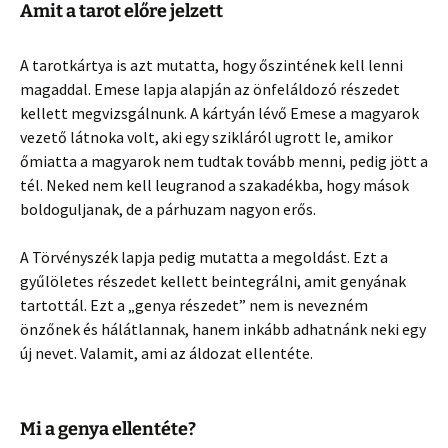
Amit a tarot előre jelzett
A tarotkártya is azt mutatta, hogy őszintének kell lenni
magaddal. Emese lapja alapján az önfeláldozó részedet
kellett megvizsgálnunk. A kártyán lévő Emese a magyarok
vezető látnoka volt, aki egy szikláról ugrott le, amikor
őmiatta a magyarok nem tudtak tovább menni, pedig jött a
tél. Neked nem kell leugranod a szakadékba, hogy mások
boldoguljanak, de a párhuzam nagyon erős.
A Törvényszék lapja pedig mutatta a megoldást. Ezt a
gyűlöletes részedet kellett beintegrálni, amit genyának
tartottál. Ezt a „genya részedet” nem is nevezném
önzőnek és hálátlannak, hanem inkább adhatnánk neki egy
új nevet. Valamit, ami az áldozat ellentéte.
Mi a genya ellentéte?