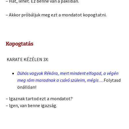
– Hát, lehet. Ez benne van a pakliban.
– Akkor próbáljuk meg ezt a mondatot kopogtatni.
Kopogtatás
KARATE KÉZÉLEN 3X:
Dühös vagyok Rékára, mert mindent elfogad, a végén
meg rám maradnak a csóró szüleim, mégis …
Folytasd
önállóan!
– Igaznak tartod ezt a mondatot?
– Igen, van benne igazság.