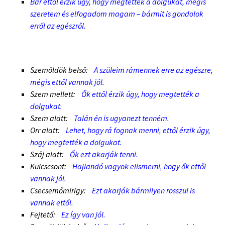
Bár ettől érzik úgy, hogy megtették a dolgukat, mégis
szeretem és elfogadom magam – bármit is gondolok
erről az egészről.
Szemöldök belső:
A szüleim rámennek erre az egészre,
mégis ettől vannak jól.
Szem mellett:
Ők ettől érzik úgy, hogy megtették a
dolgukat.
Szem alatt:
Talán én is ugyanezt tenném.
Orr alatt:
Lehet, hogy rá fognak menni, ettől érzik úgy,
hogy megtették a dolgukat.
Száj alatt:
Ők ezt akarják tenni.
Kulcscsont:
Hajlandó vagyok elismerni, hogy ők ettől
vannak jól.
Csecsemőmirigy:
Ezt akarják bármilyen rosszul is
vannak ettől.
Fejtető:
Ez így van jól.