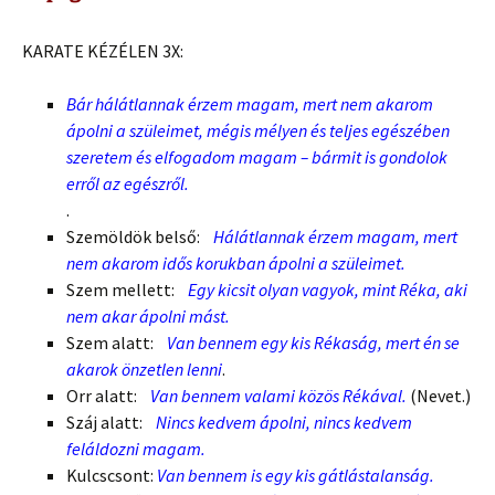
KARATE KÉZÉLEN 3X:
Bár hálátlannak érzem magam, mert nem akarom
ápolni a szüleimet, mégis mélyen és teljes egészében
szeretem és elfogadom magam – bármit is gondolok
erről az egészről.
.
Szemöldök belső:
Hálátlannak érzem magam, mert
nem akarom idős korukban ápolni a szüleimet.
Szem mellett:
Egy kicsit olyan vagyok, mint Réka, aki
nem akar ápolni mást.
Szem alatt:
Van bennem egy kis Rékaság, mert én se
akarok önzetlen lenni
.
Orr alatt:
Van bennem valami közös Rékával.
(Nevet.)
Száj alatt:
Nincs kedvem ápolni, nincs kedvem
feláldozni magam.
Kulcscsont:
Van bennem is egy kis gátlástalanság.