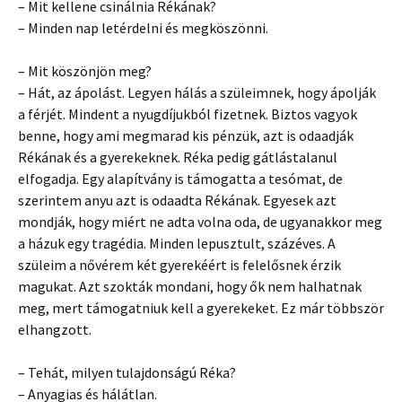
– Mit kellene csinálnia Rékának?
– Minden nap letérdelni és megköszönni.
– Mit köszönjön meg?
– Hát, az ápolást. Legyen hálás a szüleimnek, hogy ápolják
a férjét. Mindent a nyugdíjukból fizetnek. Biztos vagyok
benne, hogy ami megmarad kis pénzük, azt is odaadják
Rékának és a gyerekeknek. Réka pedig gátlástalanul
elfogadja. Egy alapítvány is támogatta a tesómat, de
szerintem anyu azt is odaadta Rékának. Egyesek azt
mondják, hogy miért ne adta volna oda, de ugyanakkor meg
a házuk egy tragédia. Minden lepusztult, százéves. A
szüleim a nővérem két gyerekéért is felelősnek érzik
magukat. Azt szokták mondani, hogy ők nem halhatnak
meg, mert támogatniuk kell a gyerekeket. Ez már többször
elhangzott.
– Tehát, milyen tulajdonságú Réka?
– Anyagias és hálátlan.