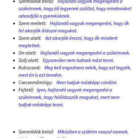
Szemöldök belső:
Hajlandó vagyok megengedni a
szüleimnek, hogy jól legyenek azáltal, hogy mindenüket
odaadják a gyereküknek.
Szem mellett:
Hajlandó vagyok megengedni, hogy ők
fel akarják áldozni magukat.
Szem alatt:
Azt akarják érezni, hogy ők mindent
megtettek.
Orr alatt:
Hajlandó vagyok megengedni a szüleimnek.
Száj alatt:
Egyszerűen nem tudnak mást tenni.
Kulcscsont:
Meg kell engednem nekik, hogy ezt tegyék,
mert én is ezt tenném.
Csecsemőmirigy:
Nem tudjuk másképp csinálni.
Fejtető:
Igen, hajlandó vagyok megengedni a
szüleimnek, hogy feláldozzák magukat, mert nem
tudjuk másképp tenni.
Szemöldök belső:
Miközben a szüleim rosszul vannak,