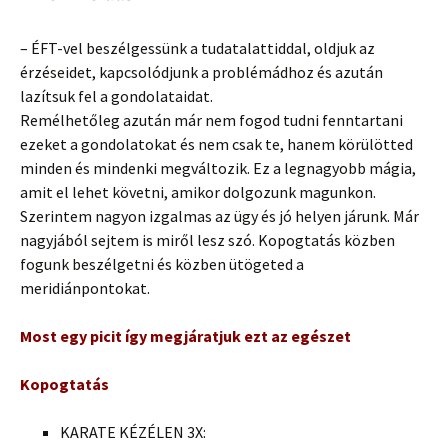
– ÉFT-vel beszélgessünk a tudatalattiddal, oldjuk az
érzéseidet, kapcsolódjunk a problémádhoz és azután
lazítsuk fel a gondolataidat.
Remélhetőleg azután már nem fogod tudni fenntartani
ezeket a gondolatokat és nem csak te, hanem körülötted
minden és mindenki megváltozik. Ez a legnagyobb mágia,
amit el lehet követni, amikor dolgozunk magunkon.
Szerintem nagyon izgalmas az ügy és jó helyen járunk. Már
nagyjából sejtem is miről lesz szó. Kopogtatás közben
fogunk beszélgetni és közben ütögeted a
meridiánpontokat.
Most egy picit így megjáratjuk ezt az egészet
Kopogtatás
KARATE KÉZÉLEN 3X: