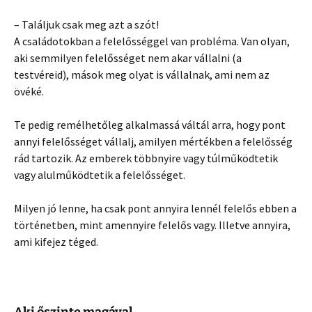
– Találjuk csak meg azt a szót!
A családotokban a felelősséggel van probléma. Van olyan,
aki semmilyen felelősséget nem akar vállalni (a
testvéreid), mások meg olyat is vállalnak, ami nem az
övéké.
Te pedig remélhetőleg alkalmassá váltál arra, hogy pont
annyi felelősséget vállalj, amilyen mértékben a felelősség
rád tartozik. Az emberek többnyire vagy túlműködtetik
vagy alulműködtetik a felelősséget.
Milyen jó lenne, ha csak pont annyira lennél felelős ebben a
történetben, mint amennyire felelős vagy. Illetve annyira,
ami kifejez téged.