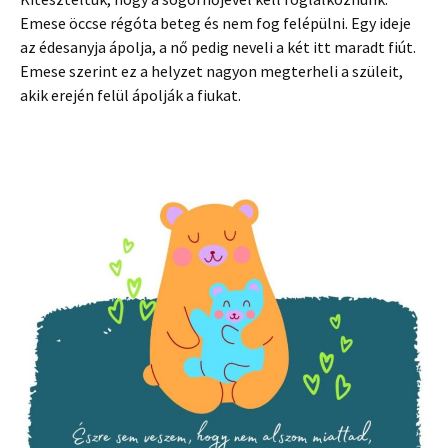
Emese öccse régóta beteg és nem fog felépülni. Egy ideje
az édesanyja ápolja, a nő pedig neveli a két itt maradt fiút.
Emese szerint ez a helyzet nagyon megterheli a szüleit,
akik erején felül ápolják a fiukat.