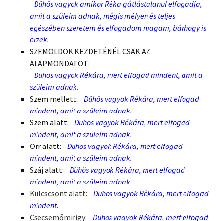
Dühös vagyok amikor Réka gátlástalanul elfogadja,
amit a szüleim adnak, mégis mélyen és teljes
egészében szeretem és elfogadom magam, bárhogy is
érzek.
SZEMÖLDÖK KEZDETÉNÉL CSAK AZ
ALAPMONDATOT:
Dühös vagyok Rékára, mert elfogad mindent, amit a
szüleim adnak.
Szem mellett:
Dühös vagyok Rékára, mert elfogad
mindent, amit a szüleim adnak.
Szem alatt:
Dühös vagyok Rékára, mert elfogad
mindent, amit a szüleim adnak.
Orr alatt:
Dühös vagyok Rékára, mert elfogad
mindent, amit a szüleim adnak.
Száj alatt:
Dühös vagyok Rékára, mert elfogad
mindent, amit a szüleim adnak.
Kulcscsont alatt:
Dühös vagyok Rékára, mert elfogad
mindent.
Csecsemőmirigy:
Dühös vagyok Rékára, mert elfogad