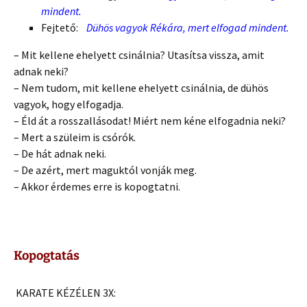
mindent.
Fejtető:
Dühös vagyok Rékára, mert elfogad mindent.
– Mit kellene ehelyett csinálnia? Utasítsa vissza, amit
adnak neki?
– Nem tudom, mit kellene ehelyett csinálnia, de dühös
vagyok, hogy elfogadja.
– Éld át a rosszallásodat! Miért nem kéne elfogadnia neki?
– Mert a szüleim is csórók.
– De hát adnak neki.
– De azért, mert maguktól vonják meg.
– Akkor érdemes erre is kopogtatni.
Kopogtatás
KARATE KÉZÉLEN 3X: