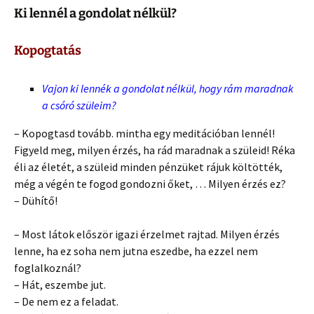
Ki lennél a gondolat nélkül?
Kopogtatás
Vajon ki lennék a gondolat nélkül, hogy rám maradnak
a csóró szüleim?
– Kopogtasd tovább. mintha egy meditációban lennél!
Figyeld meg, milyen érzés, ha rád maradnak a szüleid! Réka
éli az életét, a szüleid minden pénzüket rájuk költötték,
még a végén te fogod gondozni őket, … Milyen érzés ez?
– Dühítő!
– Most látok először igazi érzelmet rajtad. Milyen érzés
lenne, ha ez soha nem jutna eszedbe, ha ezzel nem
foglalkoznál?
– Hát, eszembe jut.
– De nem ez a feladat.