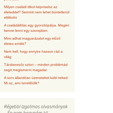
Milyen családi titkot képviselsz az
életeddel? Semmit nem lehet büntetlenül
eltitkolni
A családállítás egy gyorsítópálya. Megéri
benne lenni egy szerepben.
Mire adhat magyarázatot egy előző
életes emlék?
Nem kell, hogy ennyire hasson rád a
világ
Társkeresős sztori – minden problémád
segít megismerni magadat
A sors állandóan üzeneteket küld neked:
Mi az, ami ismétlődik?
Régebbi izgalmas olvasmányok
– Én nem hagynám ki!