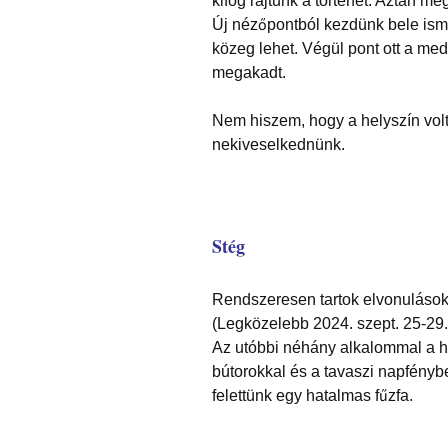
kifog rajtunk a történet. Aztán m
Új nézőpontból kezdünk bele ismé
közeg lehet. Végül pont ott a med
megakadt.
Nem hiszem, hogy a helyszín volt
nekiveselkednünk.
Stég
Rendszeresen tartok elvonulásoka
(Legközelebb 2024. szept. 25-29. P
Az utóbbi néhány alkalommal a há
bútorokkal és a tavaszi napfényben
felettünk egy hatalmas fűzfa.