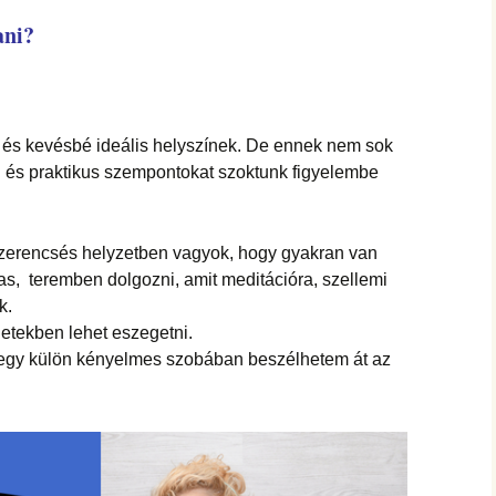
hanganyagok – régebbi
foglalkozások
ani?
 és kevésbé ideális helyszínek. De ennek nem sok
i és praktikus szempontokat szoktunk figyelembe
erencsés helyzetben vagyok, hogy gyakran van
as, teremben dolgozni, amit meditációra, szellemi
k.
etekben lehet eszegetni.
l egy külön kényelmes szobában beszélhetem át az