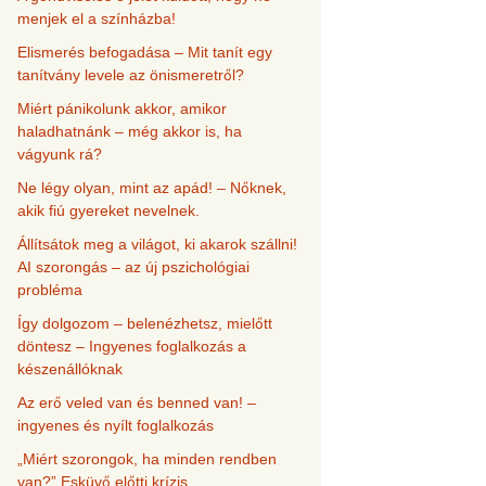
menjek el a színházba!
Elismerés befogadása – Mit tanít egy
tanítvány levele az önismeretről?
Miért pánikolunk akkor, amikor
haladhatnánk – még akkor is, ha
vágyunk rá?
Ne légy olyan, mint az apád! – Nőknek,
akik fiú gyereket nevelnek.
Állítsátok meg a világot, ki akarok szállni!
AI szorongás – az új pszichológiai
probléma
Így dolgozom – belenézhetsz, mielőtt
döntesz – Ingyenes foglalkozás a
készenállóknak
Az erő veled van és benned van! –
ingyenes és nyílt foglalkozás
„Miért szorongok, ha minden rendben
van?” Esküvő előtti krízis