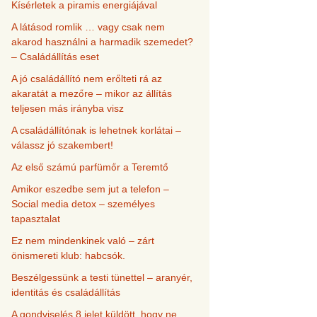
Kísérletek a piramis energiájával
A látásod romlik … vagy csak nem
akarod használni a harmadik szemedet?
– Családállítás eset
A jó családállító nem erőlteti rá az
akaratát a mezőre – mikor az állítás
teljesen más irányba visz
A családállítónak is lehetnek korlátai –
válassz jó szakembert!
Az első számú parfümőr a Teremtő
Amikor eszedbe sem jut a telefon –
Social media detox – személyes
tapasztalat
Ez nem mindenkinek való – zárt
önismereti klub: habcsók.
Beszélgessünk a testi tünettel – aranyér,
identitás és családállítás
A gondviselés 8 jelet küldött, hogy ne