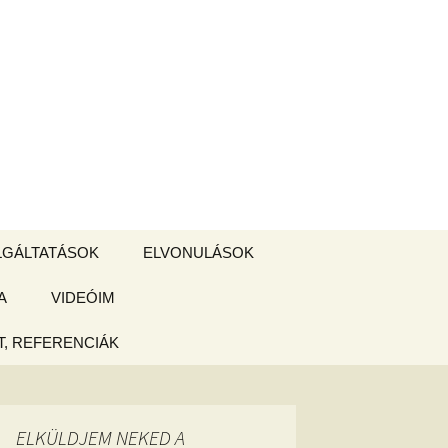
Keresés:
LGÁLTATÁSOK
ELVONULÁSOK
A
ZSIGE BOLT
VIDEÓIM
ELVONULÁS –
Magyarországon
, REFERENCIÁK
 tájékoztató
hogy
ELKÜLDJEM NEKED A
ked az új