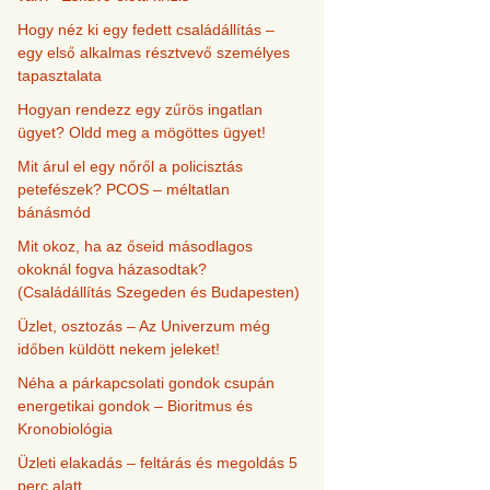
Hogy néz ki egy fedett családállítás –
egy első alkalmas résztvevő személyes
tapasztalata
Hogyan rendezz egy zűrös ingatlan
ügyet? Oldd meg a mögöttes ügyet!
Mit árul el egy nőről a policisztás
petefészek? PCOS – méltatlan
bánásmód
Mit okoz, ha az őseid másodlagos
okoknál fogva házasodtak?
(Családállítás Szegeden és Budapesten)
Üzlet, osztozás – Az Univerzum még
időben küldött nekem jeleket!
Néha a párkapcsolati gondok csupán
energetikai gondok – Bioritmus és
Kronobiológia
Üzleti elakadás – feltárás és megoldás 5
perc alatt