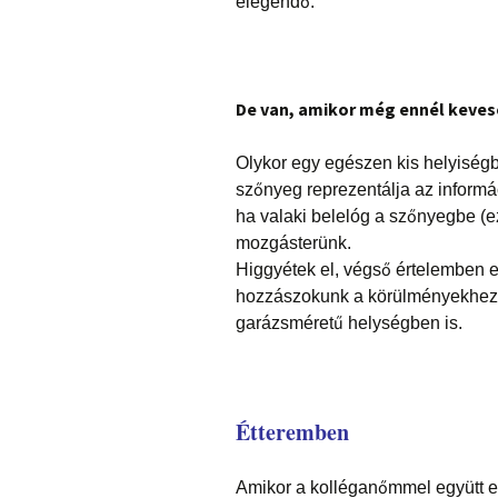
elegendő.
De van, amikor még ennél keves
Olykor egy egészen kis helyiség
szőnyeg reprezentálja az informá
ha valaki belelóg a szőnyegbe (ez
mozgásterünk.
Higgyétek el, végső értelemben 
hozzászokunk a körülményekhez é
garázsméretű helységben is.
Étteremben
Amikor a kolléganőmmel együtt eb