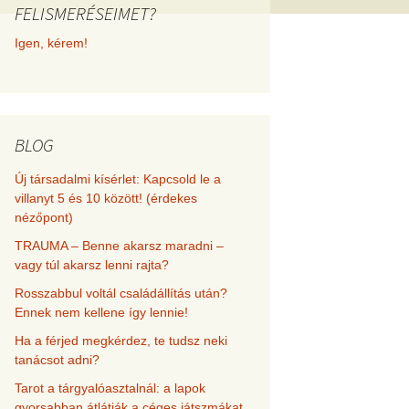
FELISMERÉSEIMET?
met és
Igen, kérem!
erződési
BLOG
Új társadalmi kísérlet: Kapcsold le a
villanyt 5 és 10 között! (érdekes
nézőpont)
TRAUMA – Benne akarsz maradni –
vagy túl akarsz lenni rajta?
Rosszabbul voltál családállítás után?
Ennek nem kellene így lennie!
Ha a férjed megkérdez, te tudsz neki
tanácsot adni?
Tarot a tárgyalóasztalnál: a lapok
gyorsabban átlátják a céges játszmákat