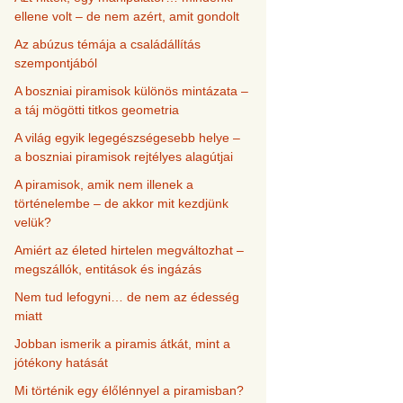
ellene volt – de nem azért, amit gondolt
Az abúzus témája a családállítás
szempontjából
A boszniai piramisok különös mintázata –
a táj mögötti titkos geometria
A világ egyik legegészségesebb helye –
a boszniai piramisok rejtélyes alagútjai
A piramisok, amik nem illenek a
történelembe – de akkor mit kezdjünk
velük?
Amiért az életed hirtelen megváltozhat –
megszállók, entitások és ingázás
Nem tud lefogyni… de nem az édesség
miatt
Jobban ismerik a piramis átkát, mint a
jótékony hatását
Mi történik egy élőlénnyel a piramisban?