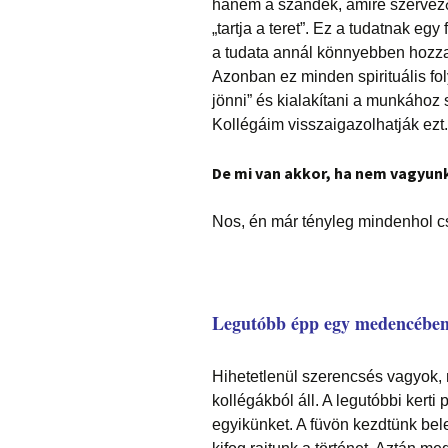
hanem a szándék, amire szerveződ
„tartja a teret”. Ez a tudatnak egy
a tudata annál könnyebben hozza l
Azonban ez minden spirituális fo
jönni” és kialakítani a munkához
Kollégáim visszaigazolhatják ezt.
De mi van akkor, ha nem vagyunk
Nos, én már tényleg mindenhol cs
Legutóbb épp egy medencében
Hihetetlenül szerencsés vagyok,
kollégákból áll. A legutóbbi kerti
egyikünket. A füvön kezdtünk bel