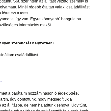
tünk. Sőt, szerintem az állítást vezető személy is
 folyamata. Minél régebb óta tart valaki családállítást,
étre ezt a teret.
lyamattal így van. Egyre könnyebb” hangulatba
 szükséges információs mezőt.
 ilyen szerencsés helyzetben?
ináltam családállítást.
.
 mert a barátaim hozzám hasonló érdeklődésű
 partin, úgy döntöttünk, hogy megsegítjük a
e az állításba, de nem haladtunk sehova. Úgy tűnt,