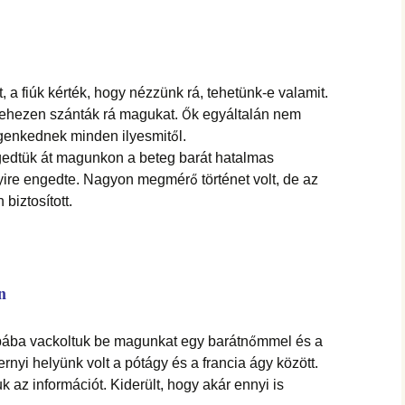
 a fiúk kérték, hogy nézzünk rá, tehetünk-e valamit.
t nehezen szánták rá magukat. Ők egyáltalán nem
degenkednek minden ilyesmitől.
engedtük át magunkon a beteg barát hatalmas
yire engedte. Nagyon megmérő történet volt, de az
 biztosított.
n
obába vackoltuk be magunkat egy barátnőmmel és a
nyi helyünk volt a pótágy és a francia ágy között.
k az információt. Kiderült, hogy akár ennyi is