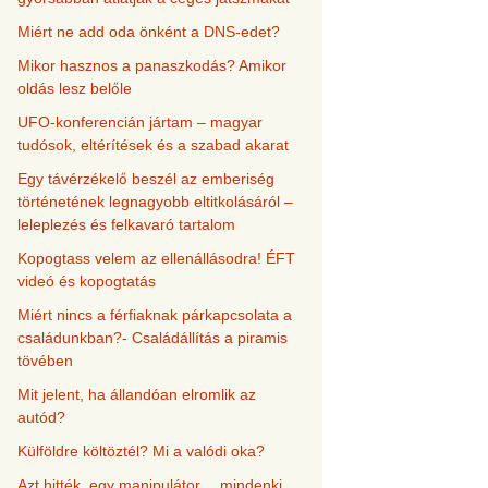
Miért ne add oda önként a DNS-edet?
Mikor hasznos a panaszkodás? Amikor
oldás lesz belőle
UFO-konferencián jártam – magyar
tudósok, eltérítések és a szabad akarat
Egy távérzékelő beszél az emberiség
történetének legnagyobb eltitkolásáról –
leleplezés és felkavaró tartalom
Kopogtass velem az ellenállásodra! ÉFT
videó és kopogtatás
Miért nincs a férfiaknak párkapcsolata a
családunkban?- Családállítás a piramis
tövében
Mit jelent, ha állandóan elromlik az
autód?
Külföldre költöztél? Mi a valódi oka?
Azt hitték, egy manipulátor… mindenki