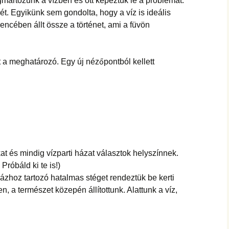
egmártózunk a vízben és ott képeztük le a problémát.
t. Egyikünk sem gondolta, hogy a víz is ideális
encében állt össze a történet, ami a füvön
 a meghatározó. Egy új nézőpontból kellett
t és mindig vízparti házat választok helyszínnek.
róbáld ki te is!)
zhoz tartozó hatalmas stéget rendeztük be kerti
, a természet közepén állítottunk. Alattunk a víz,