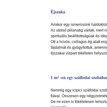
Éjszaka
Amikor egy ismerősünk haldoklott,
Az utolsó pillanatig vártak, mer
spirituális beállítottságúak és i
Ott a hűvös, csillagos ég alatt 
fájdalmát és gyógyítottuk, amenn
éjszakai vízpart tökéletes helyszín
1 m² -en egy szállodai szobába
Nemrég egy icipici szállodai sz
fiával. Összesen egy négyzetméter
De mi ezen is tökéletesen lehoztu