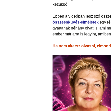
kezükből.
Ebben a videóban lesz szó össze
összeesküvés-elméletek
egy ré
gyártanak néhány olyat is, ami m
ember már arra is legyint, amiben
Ha nem akarsz olvasni, elmond