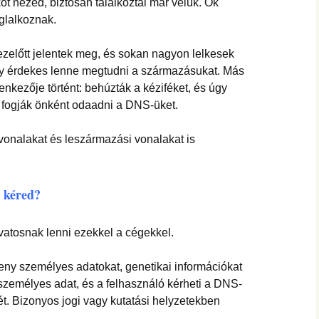
t nézed, biztosan találkoztál már velük. Ők
oglalkoznak.
 ezelőtt jelentek meg, és sokan nagyon lelkesek
gy érdekes lenne megtudni a származásukat. Más
nkezője történt: behúzták a kéziféket, és úgy
fogják önként odaadni a DNS-üket.
rvonalakat és leszármazási vonalakat is
a kéred?
atosnak lenni ezekkel a cégekkel.
keny személyes adatokat, genetikai információkat
 személyes adat, és a felhasználó kérheti a DNS-
ét. Bizonyos jogi vagy kutatási helyzetekben