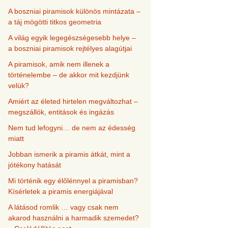
A boszniai piramisok különös mintázata –
a táj mögötti titkos geometria
A világ egyik legegészségesebb helye –
a boszniai piramisok rejtélyes alagútjai
A piramisok, amik nem illenek a
történelembe – de akkor mit kezdjünk
velük?
Amiért az életed hirtelen megváltozhat –
megszállók, entitások és ingázás
Nem tud lefogyni… de nem az édesség
miatt
Jobban ismerik a piramis átkát, mint a
jótékony hatását
Mi történik egy élőlénnyel a piramisban?
Kísérletek a piramis energiájával
A látásod romlik … vagy csak nem
akarod használni a harmadik szemedet?