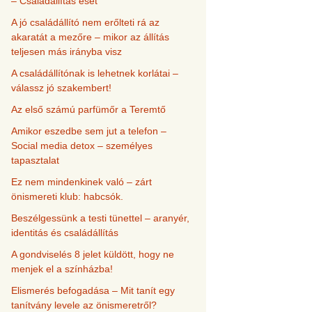
– Családállítás eset
A jó családállító nem erőlteti rá az
akaratát a mezőre – mikor az állítás
teljesen más irányba visz
A családállítónak is lehetnek korlátai –
válassz jó szakembert!
Az első számú parfümőr a Teremtő
Amikor eszedbe sem jut a telefon –
Social media detox – személyes
tapasztalat
Ez nem mindenkinek való – zárt
önismereti klub: habcsók.
Beszélgessünk a testi tünettel – aranyér,
identitás és családállítás
A gondviselés 8 jelet küldött, hogy ne
menjek el a színházba!
Elismerés befogadása – Mit tanít egy
tanítvány levele az önismeretről?