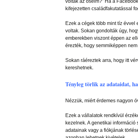
voltak az őseim?” Ha a Facebooko
kifejezetten családfakutatással f
Ezek a cégek több mint tíz évvel
voltak. Sokan gondolták úgy, ho
emberekben viszont éppen az elle
érezték, hogy semmiképpen nem 
Sokan ráéreztek arra, hogy itt vé
kereshetnek.
Tényleg törlik az adataidat, h
Nézzük, miért érdemes nagyon óv
Ezek a vállalatok rendkívül érzé
kezelnek. A genetikai információ
adatainak vagy a fiókjának törlés
azonban lehetnek kivételek.