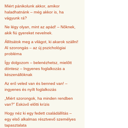
Miért pánikolunk akkor, amikor
haladhatnánk – még akkor is, ha
vágyunk rá?
Ne légy olyan, mint az apád! – Nőknek,
akik fiú gyereket nevelnek.
Állítsátok meg a világot, ki akarok szállni!
AI szorongás – az új pszichológiai
probléma
Így dolgozom – belenézhetsz, mielőtt
döntesz – Ingyenes foglalkozás a
készenállóknak
Az erő veled van és benned van! –
ingyenes és nyílt foglalkozás
„Miért szorongok, ha minden rendben
van?” Esküvő előtti krízis
Hogy néz ki egy fedett családállítás –
egy első alkalmas résztvevő személyes
tapasztalata