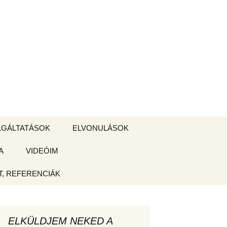
Keresés:
LGÁLTATÁSOK
ELVONULÁSOK
A
ZSIGE BOLT
VIDEÓIM
ELVONULÁS –
Magyarországon
, REFERENCIÁK
 tájékoztató
hogy
ELKÜLDJEM NEKED A
ked az új