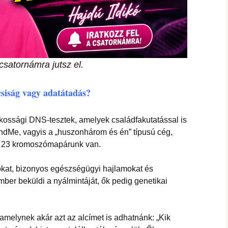
csatornámra jutsz el.
siság vagy adatátadás?
ossági DNS-tesztek, amelyek családfakutatással is
andMe, vagyis a „huszonhárom és én” típusú cég,
y 23 kromoszómapárunk van.
kat, bizonyos egészségügyi hajlamokat és
mber beküldi a nyálmintáját, ők pedig genetikai
 amelynek akár azt az alcímet is adhatnánk: „Kik