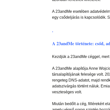
A 23andMe esetében adatvédelmi
egy csődeljárás is kapcsolódik. S
.
A 23andMe története: csőd, ad
Kezdjük a 23andMe céggel, mert n
A 23andMe alapítója Anne Wojcic
társalapítójának felesége volt. 
rengeteg DNS-adatot, majd rend
adatszivárgás történt náluk. Emia
veszteséges volt.
Miután bedőlt a cég, fillérekért e
amely végső soron szintén hozzáj