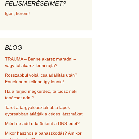
FELISMERÉSEIMET?
met és
Igen, kérem!
erződési
BLOG
TRAUMA – Benne akarsz maradni –
vagy túl akarsz lenni rajta?
Rosszabbul voltál családállítás után?
Ennek nem kellene így lennie!
Ha a férjed megkérdez, te tudsz neki
tanácsot adni?
Tarot a tárgyalóasztalnál: a lapok
gyorsabban átlátják a céges játszmákat
Miért ne add oda önként a DNS-edet?
Mikor hasznos a panaszkodás? Amikor