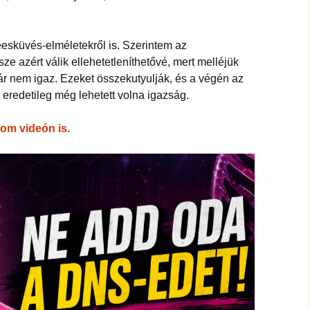
hanganyagok – régebbi
foglalkozások
esküvés-elméletekről is. Szerintem az
sze azért válik ellehetetleníthetővé, mert melléjük
ár nem igaz. Ezeket összekutyulják, és a végén az
 eredetileg még lehetett volna igazság.
om videón is.