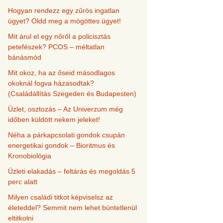
Hogyan rendezz egy zűrös ingatlan
ügyet? Oldd meg a mögöttes ügyet!
Mit árul el egy nőről a policisztás
petefészek? PCOS – méltatlan
bánásmód
Mit okoz, ha az őseid másodlagos
okoknál fogva házasodtak?
(Családállítás Szegeden és Budapesten)
Üzlet, osztozás – Az Univerzum még
időben küldött nekem jeleket!
Néha a párkapcsolati gondok csupán
energetikai gondok – Bioritmus és
Kronobiológia
Üzleti elakadás – feltárás és megoldás 5
perc alatt
Milyen családi titkot képviselsz az
életeddel? Semmit nem lehet büntetlenül
eltitkolni