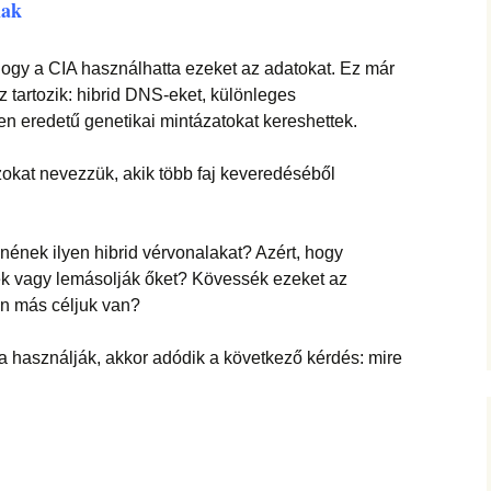
lak
 hogy a CIA használhatta ezeket az adatokat. Ez már
 tartozik: hibrid DNS-eket, különleges
en eredetű genetikai mintázatokat kereshettek.
okat nevezzük, akik több faj keveredéséből
nének ilyen hibrid vérvonalakat? Azért, hogy
k vagy lemásolják őket? Kövessék ezeket az
n más céljuk van?
 használják, akkor adódik a következő kérdés: mire