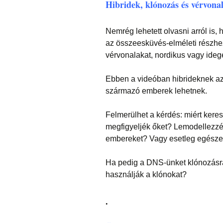
Hibridek, klónozás és vérvona
Nemrég lehetett olvasni arról is,
az összeesküvés-elméleti részhez
vérvonalakat, nordikus vagy ideg
Ebben a videóban hibrideknek az
származó emberek lehetnek.
Felmerülhet a kérdés: miért keres
megfigyeljék őket? Lemodellezzé
embereket? Vagy esetleg egésze
Ha pedig a DNS-ünket klónozásra
használják a klónokat?
.