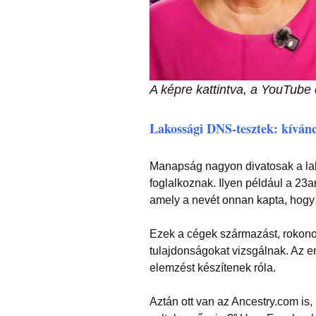
A képre kattintva, a YouTube 
Lakossági DNS-tesztek: kívánc
Manapság nagyon divatosak a lak
foglalkoznak. Ilyen például a 23
amely a nevét onnan kapta, hog
Ezek a cégek származást, rokono
tulajdonságokat vizsgálnak. Az e
elemzést készítenek róla.
Aztán ott van az Ancestry.com is,