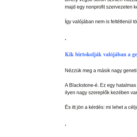
majd egy nonprofit szervezeten ke
Így valójában nem is feltétlenül tö
.
Kik birtokolják valójában a g
Nézzük meg a másik nagy genetika
A Blackstone-é. Ez egy hatalmas 
ilyen nagy szereplők kezében van
És itt jön a kérdés: mi lehet a cél
.