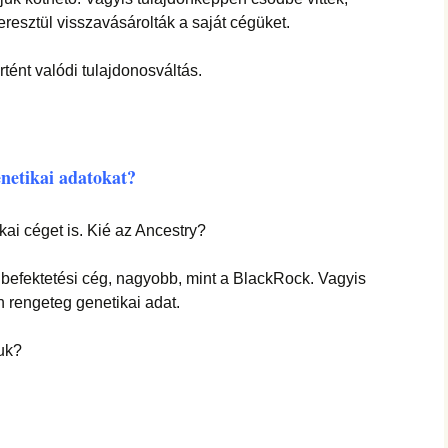
resztül visszavásárolták a saját cégüket.
rtént valódi tulajdonosváltás.
enetikai adatokat?
i céget is. Kié az Ancestry?
befektetési cég, nagyobb, mint a BlackRock. Vagyis
 rengeteg genetikai adat.
juk?