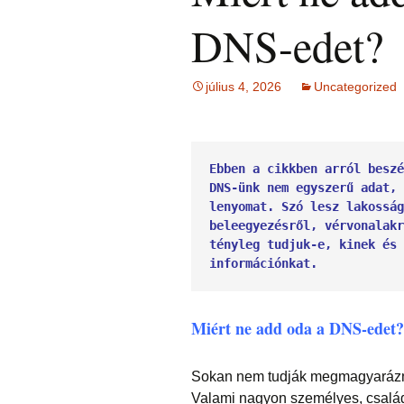
Ingás Közvetítés
HIEDELMEK
ÉFT ismeretter
Ingás Sorstiszt
bőség, gazdag
DNS-edet?
NÉGY KÉRDÉS –
írások 2.
esetek
témakörében
írások (ítéleteink
INGÁS 
Ingás Lélekállítás
Öngyógyítás
megfordítása)
Lélekállítás in
TANFO
frekvenciákkal
esetek
Korlátozó hie
testsúly, elhíz
július 4, 2026
Uncategorized
ÉLETFORGATÓKÖNYV
MÁTRIXENERGET
… témaköréb
ÉFT F
AZ ÉLET DOLGAI
SOROZA
RÖVIDEN
szorong
KRONOBIOLÓGIA
BACH
Kronobiológia
elenged
VIRÁGESSZENCIÁ
rendelése
Ebben a cikkben arról beszé
TAROT kártya
Kronobio
DNS-ünk nem egyszerű adat, 
(sorselemzés és
ACCESS
További kronob
tanfoly
problémafeltárás)
CONSCIOUSNESS
írások és vide
lenyomat. Szó lesz lakosság
(hozzáférés a
beleegyezésről, vérvonalakr
tudatossághoz)
BYRON 
FELOLDÁS JÁTÉK
KÉRDÉ
tényleg tudjuk-e, kinek és 
információnkat.
ELENGEDÉS
RAJZELEMZÉS
Tünetek
korrekci
MESE –
TUDATFORMATTÁLÁS
Miért ne add oda a DNS-edet?
problémafeltárás
mesével
TANUL
CSALÁD
Sokan nem tudják megmagyarázni
Online i
Valami nagyon személyes, családi