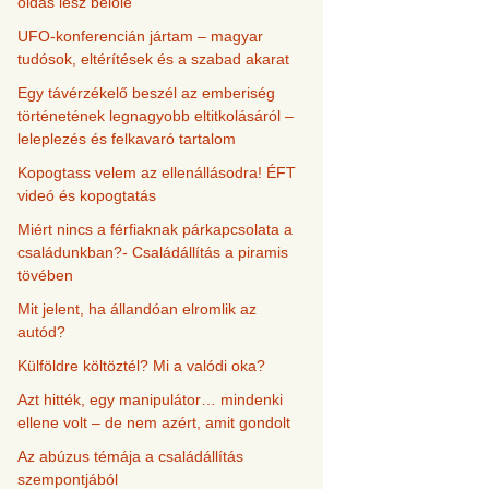
oldás lesz belőle
UFO-konferencián jártam – magyar
tudósok, eltérítések és a szabad akarat
Egy távérzékelő beszél az emberiség
történetének legnagyobb eltitkolásáról –
leleplezés és felkavaró tartalom
Kopogtass velem az ellenállásodra! ÉFT
videó és kopogtatás
Miért nincs a férfiaknak párkapcsolata a
családunkban?- Családállítás a piramis
tövében
Mit jelent, ha állandóan elromlik az
autód?
Külföldre költöztél? Mi a valódi oka?
Azt hitték, egy manipulátor… mindenki
ellene volt – de nem azért, amit gondolt
Az abúzus témája a családállítás
szempontjából