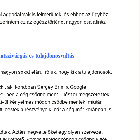
 aggodalmak is felmerültek, és ehhez az ügyhöz
zerintem ez az egész történet nagyon csalafinta.
atszivárgás és tulajdonosváltás
agyon sokat elárul róluk, hogy kik a tulajdonosok.
ki, aki korábban Sergey Brin, a Google
2025-ben a cég csődbe ment. Először megszereztek
kívül kényelmes módon csődbe mentek, miután
tt leestek a részvényeik, bár a cég már korábban is
ladták. Aztán megvette őket egy olyan szervezet,
uk köthető. Vagyis tulajdonképpen csődbe vitték,