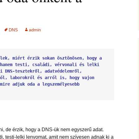
jesztő
ítás –
ság, pénz
felismerései
AMIRE RÁJÖTTEM 5.
Ítélkezőlap – segédlet a
ÉFT esetek 4.
eseteimet?
KÖZVETÍTÉS –
módszerhez
Ingás Lélekállítás
gával –
LYAM
tanfolyam
delmek a
Cikkek a fogyás
ÉFT esetek –
Általános Sz
ás, evés,
témakörében
tanítványoktól
Feltételek
DNS
admin
IKA
en
OGLALKOZÁS
T félelem,
ás, harag
Vegyes esetek
i elemzés
ése
K
Alternatív megoldások
lek, miért érzik sokan ösztönösen, hogy a 
lógia –
Kronobiológiai
problémákra
hanem testi, családi, vérvonali és lelki 
iológia
am
számolóprogram
ók
i DNS-tesztekről, adatvédelemről, 
Kronobiológiai esetek
ól, laborokról és arról is, hogy vajon 
KATIE – 4
S TANFOLYAM
mire adjuk oda a legszemélyesebb 
FASTER EFT esetek
 és tudatszintek
ója
GYEREKBAJOK
Ügyfelek meséi
J
ÁLLÍTÁST!
A saját mesém
, de érzik, hogy a DNS-ük nem egyszerű adat.
s
Megvásárolható
, testi-lelki lenyomat, amit nem szívesen adnak ki a