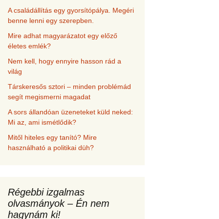
A családállítás egy gyorsítópálya. Megéri
benne lenni egy szerepben.
Mire adhat magyarázatot egy előző
életes emlék?
Nem kell, hogy ennyire hasson rád a
világ
Társkeresős sztori – minden problémád
segít megismerni magadat
A sors állandóan üzeneteket küld neked:
Mi az, ami ismétlődik?
Mitől hiteles egy tanító? Mire
használható a politikai düh?
Régebbi izgalmas
olvasmányok – Én nem
hagynám ki!