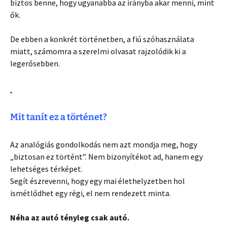
biztos benne, hogy ugyanabba az irányba akar menni, mint
ők.
De ebben a konkrét történetben, a fiú szóhasználata
miatt, számomra a szerelmi olvasat rajzolódik ki a
legerősebben.
.
Mit tanít ez a történet?
Az analógiás gondolkodás nem azt mondja meg, hogy
„biztosan ez történt”. Nem bizonyítékot ad, hanem egy
lehetséges térképet.
Segít észrevenni, hogy egy mai élethelyzetben hol
ismétlődhet egy régi, el nem rendezett minta.
Néha az autó tényleg csak autó.