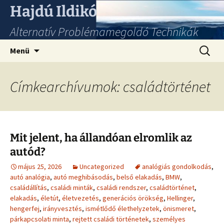
Hajdú Ildikó
Alternatív Problémamegoldó Technikák
Ugrás
Keresés
Menü
a
tartalomhoz
Címkearchívumok: családtörténet
Mit jelent, ha állandóan elromlik az
autód?
május 25, 2026
Uncategorized
analógiás gondolkodás
,
autó analógia
,
autó meghibásodás
,
belső elakadás
,
BMW
,
családállítás
,
családi minták
,
családi rendszer
,
családtörténet
,
elakadás
,
életút
,
életvezetés
,
generációs örökség
,
Hellinger
,
hengerfej
,
irányvesztés
,
ismétlődő élethelyzetek
,
önismeret
,
párkapcsolati minta
,
rejtett családi történetek
,
személyes