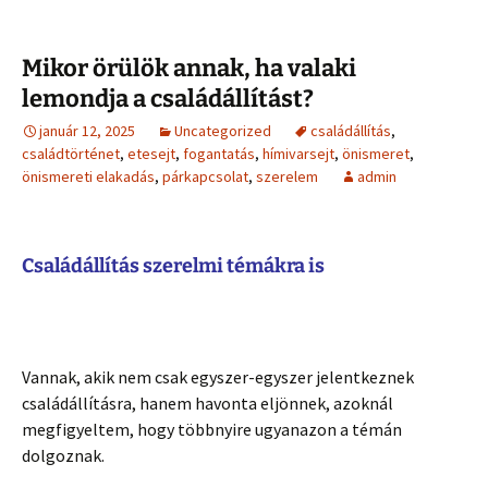
Mikor örülök annak, ha valaki
lemondja a családállítást?
január 12, 2025
Uncategorized
családállítás
,
családtörténet
,
etesejt
,
fogantatás
,
hímivarsejt
,
önismeret
,
önismereti elakadás
,
párkapcsolat
,
szerelem
admin
Családállítás szerelmi témákra is
Vannak, akik nem csak egyszer-egyszer jelentkeznek
családállításra, hanem havonta eljönnek, azoknál
megfigyeltem, hogy többnyire ugyanazon a témán
dolgoznak.