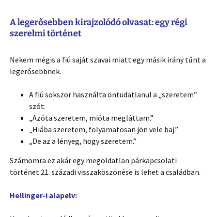
A legerősebben kirajzolódó olvasat: egy régi
szerelmi történet
Nekem mégis a fiú saját szavai miatt egy másik irány tűnt a
legerősebbnek.
A fiú sokszor használta öntudatlanul a „szeretem”
szót.
„Azóta szeretem, mióta megláttam.”
„Hiába szeretem, folyamatosan jön vele baj.”
„De az a lényeg, hogy szeretem.”
Számomra ez akár egy megoldatlan párkapcsolati
történet 21. századi visszaköszönése is lehet a családban.
Hellinger-i alapelv: