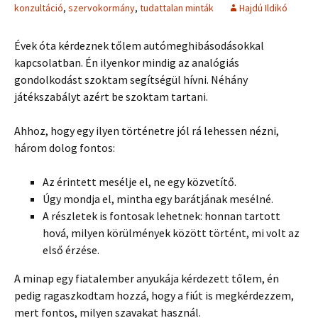
konzultáció
,
szervokormány
,
tudattalan minták
Hajdú Ildikó
Évek óta kérdeznek tőlem autómeghibásodásokkal
kapcsolatban. Én ilyenkor mindig az analógiás
gondolkodást szoktam segítségül hívni. Néhány
játékszabályt azért be szoktam tartani.
Ahhoz, hogy egy ilyen történetre jól rá lehessen nézni,
három dolog fontos:
Az érintett mesélje el, ne egy közvetítő.
Úgy mondja el, mintha egy barátjának mesélné.
A részletek is fontosak lehetnek: honnan tartott
hová, milyen körülmények között történt, mi volt az
első érzése.
A minap egy fiatalember anyukája kérdezett tőlem, én
pedig ragaszkodtam hozzá, hogy a fiút is megkérdezzem,
mert fontos, milyen szavakat használ.