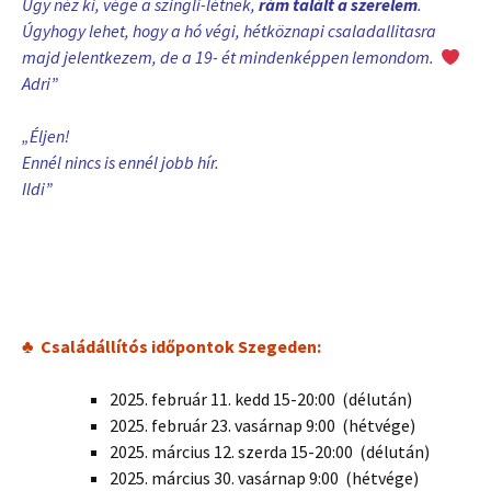
Úgy néz ki, vége a szingli-létnek,
rám talált a szerelem
.
Úgyhogy lehet, hogy a hó végi, hétköznapi csaladallitasra
majd jelentkezem, de a 19- ét mindenképpen lemondom.
Adri”
„Éljen!
Ennél nincs is ennél jobb hír.
Ildi”
♣ Családállítós időpontok Szegeden:
2025. február 11. kedd 15-20:00 (délután)
2025. február 23. vasárnap 9:00 (hétvége)
2025. március 12. szerda 15-20:00
(délután)
2025. március 30. vasárnap 9:00
(hétvége)