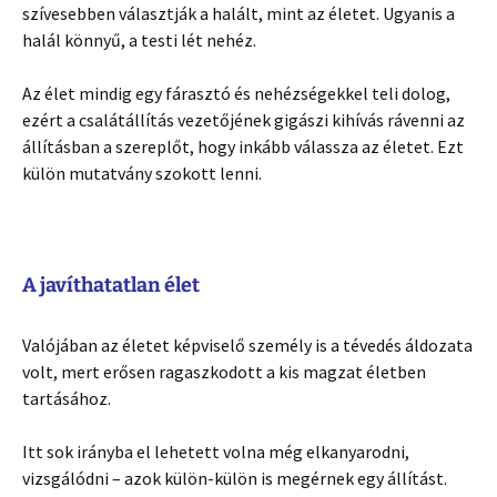
szívesebben választják a halált, mint az életet. Ugyanis a
halál könnyű, a testi lét nehéz.
Az élet mindig egy fárasztó és nehézségekkel teli dolog,
ezért a csalátállítás vezetőjének gigászi kihívás rávenni az
állításban a szereplőt, hogy inkább válassza az életet. Ezt
külön mutatvány szokott lenni.
A javíthatatlan élet
Valójában az életet képviselő személy is a tévedés áldozata
volt, mert erősen ragaszkodott a kis magzat életben
tartásához.
Itt sok irányba el lehetett volna még elkanyarodni,
vizsgálódni – azok külön-külön is megérnek egy állítást.