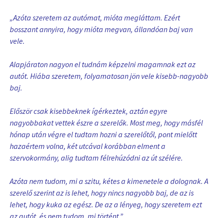
„Azóta szeretem az autómat, mióta megláttam. Ezért
bosszant annyira, hogy mióta megvan, állandóan baj van
vele.
Alapjáraton nagyon el tudnám képzelni magamnak ezt az
autót. Hiába szeretem, folyamatosan jön vele kisebb-nagyobb
baj.
Először csak kisebbeknek ígérkeztek, aztán egyre
nagyobbakat vettek észre a szerelők. Most meg, hogy másfél
hónap után végre el tudtam hozni a szerelőtől, pont mielőtt
hazaértem volna, két utcával korábban elment a
szervokormány, alig tudtam félrehúzódni az út szélére.
Azóta nem tudom, mi a szitu, kétes a kimenetele a dolognak. A
szerelő szerint az is lehet, hogy nincs nagyobb baj, de az is
lehet, hogy kuka az egész. De az a lényeg, hogy szeretem ezt
az autót, és nem tudom, mi történt.”