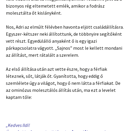
bizonyos rég eltemetett emlék, amikor a fodrász
molesztálta őt kislányként.
Nos, Adri az elmúlt félévben havonta eljött családállításra.
Egyszer-kétszer neki állítottunk, de többnyire segítőként
vett részt. Egyedülálló anyaként ő is egy igazi
párkapcsolatra vágyott. „Sajnos” most le kellett mondani
az állítást, mert rátalált a szerelem.
Az első állítása után azt vette észre, hogy a férfiak
léteznek, sőt, látják őt. Gyanította, hogy eddig ő
szemlélete úgy a világot, hogy ő nem látta a férfiakat. De
az ominózus molesztálós állítás után, ma ezt a levelet
kaptam tőle:
„Kedves Ildi!