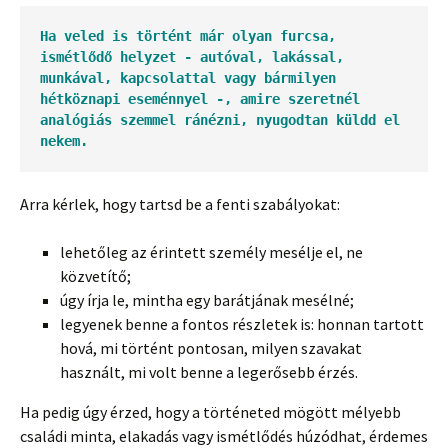
Ha veled is történt már olyan furcsa, 
ismétlődő helyzet - autóval, lakással, 
munkával, kapcsolattal vagy bármilyen 
hétköznapi eseménnyel -, amire szeretnél 
analógiás szemmel ránézni, nyugodtan küldd el 
nekem.
Arra kérlek, hogy tartsd be a fenti szabályokat:
lehetőleg az érintett személy mesélje el, ne
közvetítő;
úgy írja le, mintha egy barátjának mesélné;
legyenek benne a fontos részletek is: honnan tartott
hová, mi történt pontosan, milyen szavakat
használt, mi volt benne a legerősebb érzés.
Ha pedig úgy érzed, hogy a történeted mögött mélyebb
családi minta, elakadás vagy ismétlődés húzódhat, érdemes