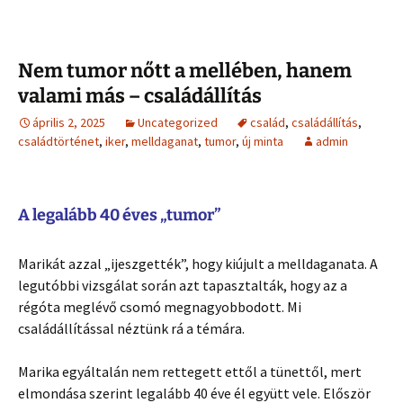
Nem tumor nőtt a mellében, hanem
valami más – családállítás
április 2, 2025
Uncategorized
család
,
családállítás
,
családtörténet
,
iker
,
melldaganat
,
tumor
,
új minta
admin
A legalább 40 éves „tumor”
Marikát azzal „ijeszgették”, hogy kiújult a melldaganata. A
legutóbbi vizsgálat során azt tapasztalták, hogy az a
régóta meglévő csomó megnagyobbodott. Mi
családállítással néztünk rá a témára.
Marika egyáltalán nem rettegett ettől a tünettől, mert
elmondása szerint legalább 40 éve él együtt vele. Először