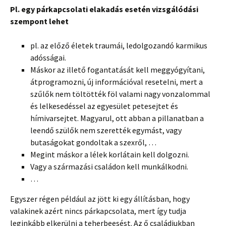
Pl. egy párkapcsolati elakadás esetén vizsgálódási
szempont lehet
pl. az előző életek traumái, ledolgozandó karmikus
adósságai.
Máskor az illető fogantatását kell meggyógyítani,
átprogramozni, új információval resetelni, mert a
szűlők nem töltötték föl valami nagy vonzalommal
és lelkesedéssel az egyesület petesejtet és
hímivarsejtet. Magyarul, ott abban a pillanatban a
leendő szülők nem szerették egymást, vagy
butaságokat gondoltak a szexről, …
Megint máskor a lélek korlátain kell dolgozni.
Vagy a származási családon kell munkálkodni.
…
Egyszer régen például az jött ki egy állításban, hogy
valakinek azért nincs párkapcsolata, mert így tudja
leginkább elkerülni a teherbeesést. Az ő családjukban