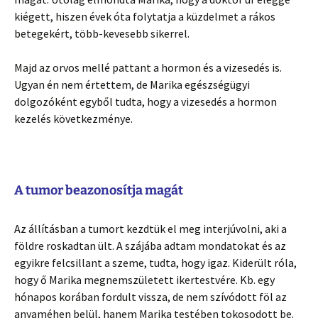
kiégett, hiszen évek óta folytatja a küzdelmet a rákos
betegekért, több-kevesebb sikerrel.
Majd az orvos mellé pattant a hormon és a vizesedés is.
Ugyan én nem értettem, de Marika egészségügyi
dolgozóként egyből tudta, hogy a vizesedés a hormon
kezelés következménye.
A tumor beazonosítja magát
Az állításban a tumort kezdtük el meg interjúvolni, aki a
földre roskadtan ült. A szájába adtam mondatokat és az
egyikre felcsillant a szeme, tudta, hogy igaz. Kiderült róla,
hogy ő Marika megnemszületett ikertestvére. Kb. egy
hónapos korában fordult vissza, de nem szívódott föl az
anyaméhen belül, hanem Marika testében tokosodott be.