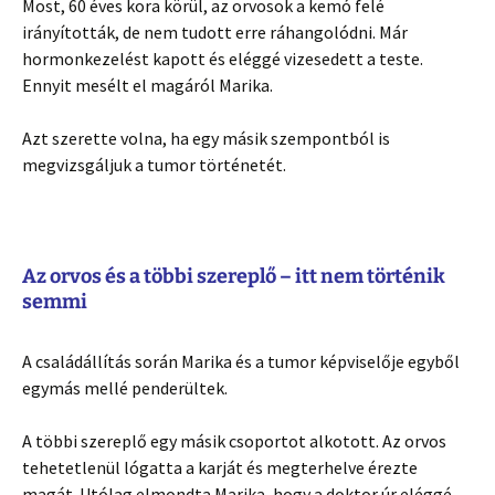
Most, 60 éves kora körül, az orvosok a kemó felé
irányították, de nem tudott erre ráhangolódni. Már
hormonkezelést kapott és eléggé vizesedett a teste.
Ennyit mesélt el magáról Marika.
Azt szerette volna, ha egy másik szempontból is
megvizsgáljuk a tumor történetét.
Az orvos és a többi szereplő – itt nem történik
semmi
A családállítás során Marika és a tumor képviselője egyből
egymás mellé penderültek.
A többi szereplő egy másik csoportot alkotott. Az orvos
tehetetlenül lógatta a karját és megterhelve érezte
magát. Utólag elmondta Marika, hogy a doktor úr eléggé