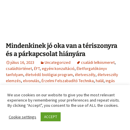
Mindenkinek jó oka van a tériszonyra
és a párkapcsolat hiányára
július 16, 2023
Uncategorized
családi lelkiismeret
,
családtörténet
,
ÉFT
,
egyéni konzultáció
,
Életforgatókönyv
tanfolyam
,
életvédő biológiai program
,
életveszély
,
életveszély
elemzés
,
elvonulás
,
Érzelmi Felszabadító Technika
,
halál
,
ingás
Közvetítés
,
kopogtatás
,
oldás
,
szülés
,
társkereső
,
tériszony
,
trauma
,
tudatalatti
,
túlélés
Hajdú Ildikó
We use cookies on our website to give you the most relevant
experience by remembering your preferences and repeat visits.
By clicking “Accept”, you consent to the use of ALL the cookies.
Ismerd fel az ismétlődő mintát!
Cookie settings
ACCEPT