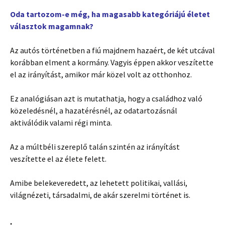
Oda tartozom-e még, ha magasabb kategóriájú életet
választok magamnak?
Az autós történetben a fiú majdnem hazaért, de két utcával
korábban elment a kormány. Vagyis éppen akkor veszítette
el az irányítást, amikor már közel volt az otthonhoz.
Ez analógiásan azt is mutathatja, hogy a családhoz való
közeledésnél, a hazatérésnél, az odatartozásnál
aktiválódik valami régi minta.
Az a múltbéli szereplő talán szintén az irányítást
veszítette el az élete felett.
Amibe belekeveredett, az lehetett politikai, vallási,
világnézeti, társadalmi, de akár szerelmi történet is.
.