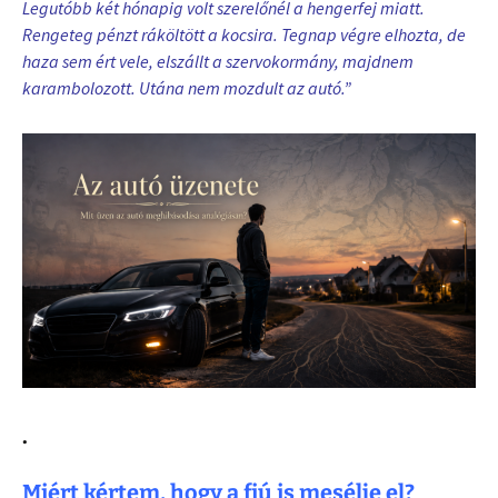
Legutóbb két hónapig volt szerelőnél a hengerfej miatt.
Rengeteg pénzt ráköltött a kocsira. Tegnap végre elhozta, de
haza sem ért vele, elszállt a szervokormány, majdnem
karambolozott. Utána nem mozdult az autó.”
.
Miért kértem, hogy a fiú is mesélje el?