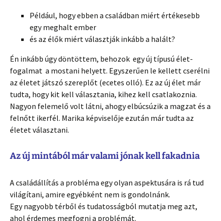
Például, hogy ebben a családban miért értékesebb
egy meghalt ember
és az élők miért választják inkább a halált?
Én inkább úgy döntöttem, behozok egy új típusú élet-
fogalmat a mostani helyett. Egyszerűen le kellett cserélni
az életet játszó szereplőt (ecetes olló). Ez az új élet már
tudta, hogy kit kell választania, kihez kell csatlakoznia.
Nagyon felemelő volt látni, ahogy elbúcsúzik a magzat és a
felnőtt ikerfél. Marika képviselője ezután már tudta az
életet választani.
Az új mintából már valami jónak kell fakadnia
A családállítás a probléma egy olyan aspektusára is rá tud
világítani, amire egyébként nem is gondolnánk.
Egy nagyobb térből és tudatosságból mutatja meg azt,
ahol érdemes megfogni a problémát.