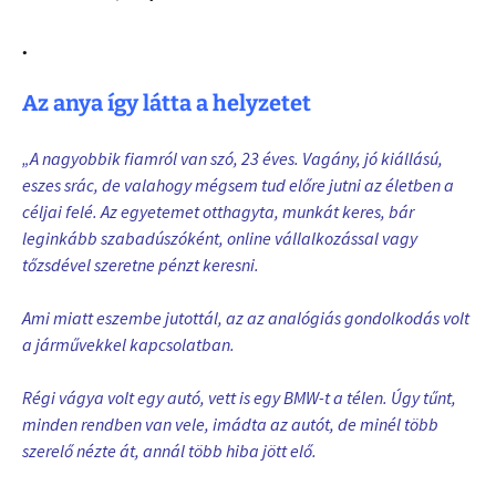
.
Az anya így látta a helyzetet
„A nagyobbik fiamról van szó, 23 éves. Vagány, jó kiállású,
eszes srác, de valahogy mégsem tud előre jutni az életben a
céljai felé. Az egyetemet otthagyta, munkát keres, bár
leginkább szabadúszóként, online vállalkozással vagy
tőzsdével szeretne pénzt keresni.
Ami miatt eszembe jutottál, az az analógiás gondolkodás volt
a járművekkel kapcsolatban.
Régi vágya volt egy autó, vett is egy BMW-t a télen. Úgy tűnt,
minden rendben van vele, imádta az autót, de minél több
szerelő nézte át, annál több hiba jött elő.