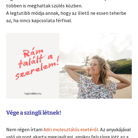
többen is meghaltak szülés közben.
A legtutibb módja annak, hogy az illető ne essen teherbe
az, ha nincs kapcsolata férfival.
Vége a szingli létnek!
Nem régen írtam
Adri molesztálós esetéről
. Az anyukájával
való viszont akarta megjavítani, amikor felszínre jött az a