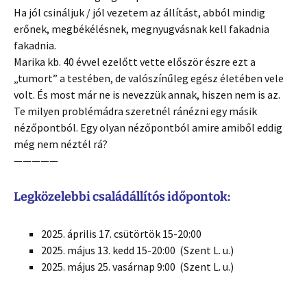
Ha jól csináljuk / jól vezetem az állítást, abból mindig
erőnek, megbékélésnek, megnyugvásnak kell fakadnia
fakadnia.
Marika kb. 40 évvel ezelőtt vette először észre ezt a
„tumort” a testében, de valószínűleg egész életében vele
volt. És most már ne is nevezzük annak, hiszen nem is az.
Te milyen problémádra szeretnél ránézni egy másik
nézőpontból. Egy olyan nézőpontból amire amiből eddig
még nem néztél rá?
—————
Legközelebbi családállítós időpontok:
2025. április 17. csütörtök 15-20:00
2025. május 13. kedd 15-20:00 (Szent L. u.)
2025. május 25. vasárnap 9:00 (Szent L. u.)