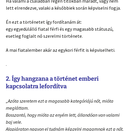
Ha valami a családban régen titokban maradt, vagy nem
lett elrendezve, valaki a későbbiek során képviselni fogja.
Én ezt a történetet így fordítanám át:
egy egyedülálló fiatal férfi és egy magasabb státuszú,
esetleg foglalt nő szerelmi története.
A mai fiatalember akár az egykori férfit is képviselheti.
.
2. Így hangzana a történet emberi
kapcsolatra lefordítva
„Azóta szeretem ezt a magasabb kategóriájú nőt, mióta
megláttam.
Bosszantó, hogy mióta az enyém lett, állandóan van valami
baj vele.
Alapjáraton nagyon el tudnám képzelni magamnak ezt a nőt.