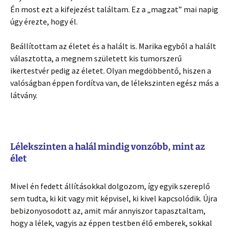
Én most ezt a kifejezést találtam. Ez a „magzat” mai napig
úgy érezte, hogy él.
Beállítottam az életet és a halált is. Marika egyből a halált
választotta, a megnem született kis tumorszerű
ikertestvér pedig az életet. Olyan megdöbbentő, hiszen a
valóságban éppen fordítva van, de lélekszinten egész más a
látvány.
Lélekszinten a halál mindig vonzóbb, mint az
élet
Mivel én fedett állításokkal dolgozom, így egyik szereplő
sem tudta, ki kit vagy mit képvisel, ki kivel kapcsolódik. Újra
bebizonyosodott az, amit már annyiszor tapasztaltam,
hogy a lélek, vagyis az éppen testben élő emberek, sokkal