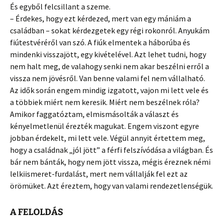
És egyből felcsillant a szeme.
– Érdekes, hogy ezt kérdezed, mert van egy mániám a
családban – sokat kérdezgetek egy régi rokonról. Anyukám
fiútestvéréről van szó. A fiúk elmentek a háborúba és
mindenki visszajött, egy kivételével. Azt lehet tudni, hogy
nem halt meg, de valahogy senki nem akar beszélni erről a
vissza nem jövésről. Van benne valami fel nem vállalható.
Az idők során engem mindig izgatott, vajon mi lett vele és
a többiek miért nem keresik. Miért nem beszélnek róla?
Amikor faggatóztam, elmismásolták a választ és
kényelmetlenül érezték magukat. Engem viszont egyre
jobban érdekelt, mi lett vele. Végül annyit értettem meg,
hogy a családnak „jól jött” a férfi felszívódása a világban. És
bár nem bánták, hogy nem jött vissza, mégis éreznek némi
lelkiismeret-furdalást, mert nem vállalják fel ezt az
örömüket. Azt éreztem, hogy van valami rendezetlenségük.
A FELOLDÁS