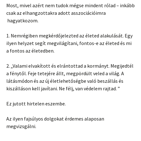
Most, mivel azért nem tudok mégse mindent rólad – inkább
csak az elhangzottakra adott asszociációimra
hagyatkozom.
1. Nemrégiben megkérdőjelezted az életed alakulását. Egy
ilyen helyzet segít megvilágítani, fontos-e az életed és mi
a fontos az életedben.
2. „Valami elvakított és elrántottad a kormányt. Megijedtél
a fénytől. Feje tetejére állt, megpördült veled a világ. A
látásmódon és az új életlehetőségbe való beszállás és
kiszálláson kell javítani. Ne félj, van védelem rajtad. ”
Ez jutott hirtelen eszembe.
Az ilyen fajsúlyos dolgokat érdemes alaposan
megvizsgálni.