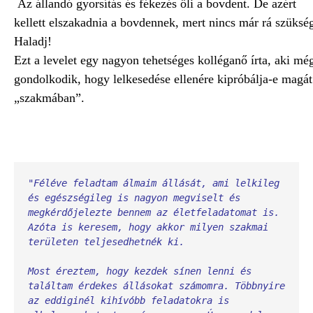
Az állandó gyorsítás és fékezés öli a bovdent. De azért
kellett elszakadnia a bovdennek, mert nincs már rá szüksé
Haladj!
Ezt a levelet egy nagyon tehetséges kolléganő írta, aki mé
gondolkodik, hogy lelkesedése ellenére kipróbálja-e magát
„szakmában”.
"Féléve feladtam álmaim állását, ami lelkileg 
és egészségileg is nagyon megviselt és 
megkérdőjelezte bennem az életfeladatomat is. 
Azóta is keresem, hogy akkor milyen szakmai 
Most éreztem, hogy kezdek sínen lenni és 
találtam érdekes állásokat számomra. Többnyire 
az eddiginél kihívóbb feladatokra is 