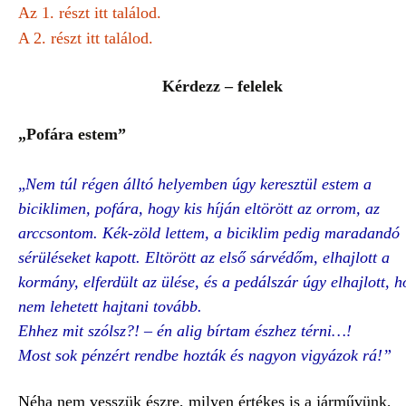
Az 1. részt itt találod.
A 2. részt itt találod.
Kérdezz – felelek
„
Pofára estem”
„
Nem túl régen álltó helyemben úgy keresztül estem a
biciklimen, pofára, hogy kis híján eltörött az orrom, az
arccsontom. Kék-zöld lettem, a biciklim pedig maradandó
sérüléseket kapott. Eltörött az első sárvédőm, elhajlott a
kormány, elferdült az ülése, és a pedálszár úgy elhajlott, 
nem lehetett hajtani tovább.
Ehhez mit szólsz?! – én alig bírtam észhez térni…!
Most sok pénzért rendbe hozták és nagyon vigyázok rá!”
Néha nem vesszük észre, milyen értékes is a járművünk,