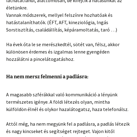
láthatatlanul, alattomosan, de kifejtik a hatásunkat az
életünkre.
Vannak módszerek, mellyel felszínre hozhatóak és
hatástalaníthatók. (ÉFT, AFT, kineziológia, Ingás
Sorstisztítás, családállítás, képáramoltatás, taró …)
Ha évek óta le se merészkedtél, sötét van, félsz, akkor
különösen érdemes és izgalmas lenne gyengéden
hozzálátni a pincelátogatáshoz.
Ha nem mersz felmenni a padlásra:
A magasabb szférákkal való kommunikáció a lényünk
természetes igénye. A földi létezés olyan, mintha
külföldön élnél és olykor hazalátogatsz, haza telefonálsz.
Attól még, ha nem megyünk fel a padlásra, a padlás létezik
és nagy kincseket és segítséget rejteget. Vajon kitől