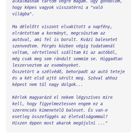
alkalmasnak tartom végre magam. Úgy gondolom, 
hogy képes vagyok visszatérni a "való 
Ma délelőtt viszont elvakított a napfény, 
elrántottam a kormányt, megcsúsztam az 
autóval, ami fel is borult. Kvázi balesetet 
szenvedtem. Pörgés közben végig tudatomnál 
voltam, sértetlenül szálltam ki az autóból, 
még csak meg sem rándult semmim se. Higgadtan 
leszerveztem az eseményeket.
Összetört a szélvédő, behorpadt az autó teteje 
és a két első ajtó sérült meg. Szóval ahhoz 
képest nem túl nagy dolgok...
Kérlek magyarázd el nekem légyszíves mire 
kell, hogy figyelmeztessen engem ez a 
szerencsés kimenetelű baleset. És van-e 
esetleg összefüggés az életválságommal?
Hiszen éppen most akarok megújulni ..."