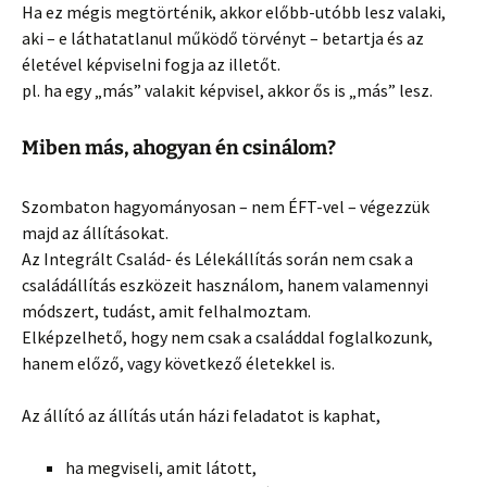
Ha ez mégis megtörténik, akkor előbb-utóbb lesz valaki,
aki – e láthatatlanul működő törvényt – betartja és az
életével képviselni fogja az illetőt.
pl. ha egy „más” valakit képvisel, akkor ős is „más” lesz.
Miben más, ahogyan én csinálom?
Szombaton hagyományosan – nem ÉFT-vel – végezzük
majd az állításokat.
Az Integrált Család- és Lélekállítás során nem csak a
családállítás eszközeit használom, hanem valamennyi
módszert, tudást, amit felhalmoztam.
Elképzelhető, hogy nem csak a családdal foglalkozunk,
hanem előző, vagy következő életekkel is.
Az állító az állítás után házi feladatot is kaphat,
ha megviseli, amit látott,