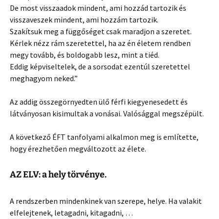
De most visszaadok mindent, ami hozzád tartozik és
visszaveszek mindent, ami hozzám tartozik.
Szakítsuk meg a függőséget csak maradjon a szeretet.
Kérlek nézz rám szeretettel, ha az én életem rendben
megy tovább, és boldogabb lesz, mint a tiéd.
Eddig képviseltelek, de a sorsodat ezentúl szeretettel
meghagyom neked.”
Az addig összegörnyedten ülő férfi kiegyenesedett és
látványosan kisimultak a vonásai. Valósággal megszépült.
A következő ÉFT tanfolyami alkalmon meg is említette,
hogy érezhetően megváltozott az élete.
AZ ELV: a hely törvénye.
A rendszerben mindenkinek van szerepe, helye. Ha valakit
elfelejtenek, letagadni, kitagadni, …