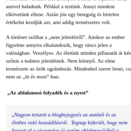
amivel haladunk. Például a testünk. Annyi mindent
elkövetünk ellene. Aztán jön egy betegség és hirtelen
értékelni kezdjük azt, ami addig természetes volt.
A történet szólhat a „nem jelenlétről”. Amikor az ember
figyelme annyira elkalandozik, hogy nincs jelen a
valóságban. Veszélyes. Az életünk minden pillanatát át ké
szőnie a tudatos jelenlétnek. Nem könnyű. Az elme
természete az örök ugrándozás. Mindenhol szeret lenni, cs
nem az „itt és most”-ban.
„
Az ablakmosó folyadék és a nyest”
„
Nagyon tetszett a blogbejegyzés az autótól és az 
élethez való hozzáállásról. 
Tegnap kiderült, hogy nem 
fogyott el a viszonylag új autóm ablakmosójából a 