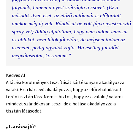
folyadék, hanem a nyest szétrágta a csövet. (Ez a 
második ilyen eset, az előző autómnál is előfordult 
amikor még új volt. Ráadásul be volt fújva nyestriasztó 
spray-vel) Addig eljutottam, hogy nem tudom lemosni 
az ablakot, nem látok jól előre, de mégsem tudom az 
üzenetet, pedig agyalok rajta. Ha esetleg jut időd 
megválaszolni, köszönöm.”
Kedves A!
A látási körülmények tisztítását kártékonyan akadályozza
valaki. Ez a kártevő akadályozza, hogy az előrehaladásod
terén tisztán láss. Nem is biztos, hogy ez a valaki / valami
mindezt szándékosan teszi, de a hatása akadályozza a
tisztán látásodat.
„
Garázsajtó”