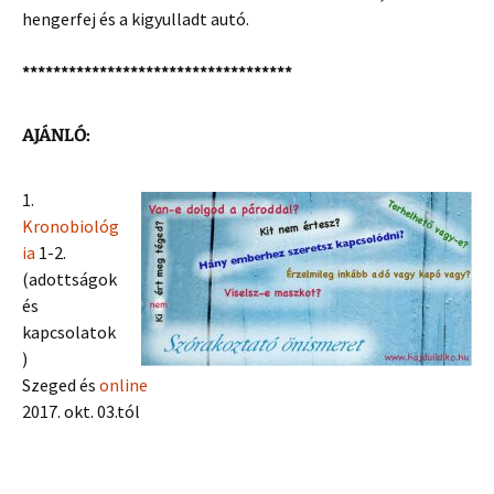
hengerfej és a kigyulladt autó.
***********************************
AJÁNLÓ:
1.
Kronobiológ
ia
1-2.
(adottságok
és
kapcsolatok
)
Szeged és
online
2017. okt. 03.tól