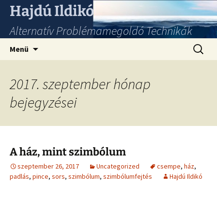
Hajdú Ildikó
Alternatív Problémamegoldó Technikák
Ugrás
Keresés
Menü
a
tartalomhoz
2017. szeptember hónap
bejegyzései
A ház, mint szimbólum
szeptember 26, 2017
Uncategorized
csempe
,
ház
,
padlás
,
pince
,
sors
,
szimbólum
,
szimbólumfejtés
Hajdú Ildikó