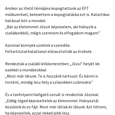
Amikor az illető témájára kopogtattunk az ÉFT
módszerével, belevettem a kopogtatásba ezt is. Katartikus
hatással bírt a mondat:
„Bár az életemmel Józsit képviselem, aki hiányzik a
családunkból, mégis szeretem és elfogadom magam.”
Azonnal könnyek szöktek a szemébe.
Feltartóztathatatlanul elárasztották az érzések.
Rendeztük a családi lelkiismeretben „Józsi” helyét kb
ezekkel a mondatokkal:
„Most már látunk. Te is hozzánk tartozol. És bármi is
történt, mindig lesz hely a szívünkben számodra.”
És a tanfolyami hallgató sorsát is rendeztük Józsival.
„Eddig téged képviseltelek az életemmel. Hiányoztál
közülünk és ez fájt. Most már látlak és látunk. Azt hittem,
ha képvisellek, azzal neked jobb lesz.