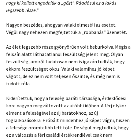
hogy ki kellett engedniük a „gőzt”. Ráadásul ez a lakás
legszebb része.”
Nagyon beszédes, ahogyan valaki elmeséli az esetet.
Végül nagy nehezen megfejtettük a „robbanás” üzenetét.
Az élet legszebb része gyönyörűen volt beburkolva. Mégis a
felszín alatt láthatatlanul feszültség jelent meg. Olyan
feszültség, amiről tudatosan nem is igazán tudták, hogy
ekkora feszültséget okoz. Valaki valamihez jó képet
vágott, de ez nem volt teljesen őszinte, és még nem is
tudott róla.
Kiderítettük, hogy a feleség baráti társasága, érdeklődési
köre nagyon megváltozott az utóbbi időben. A férj olykor
elment a feleségével az új barátokhoz, az új
foglalkozásokra. Próbált mindehhez jó képet vágni, hiszen
a felesége örömtelibb lett tőle. De végül megtudtuk, hogy
ez a változás a férj családi értékrendjével csak nem