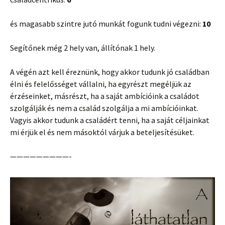
és magasabb szintre jutó munkát fogunk tudni végezni:
10
Segítőnek még 2 hely van, állítónak 1 hely.
A végén azt kell éreznünk, hogy akkor tudunk jó családban
élni és felelősséget vállalni, ha egyrészt megéljük az
érzéseinket, másrészt, ha a saját ambícióink a családot
szolgálják és nem a család szolgálja a mi ambícióinkat.
Vagyis akkor tudunk a családért tenni, ha a saját céljainkat
mi érjük el és nem másoktól várjuk a beteljesítésüket.
—————————-