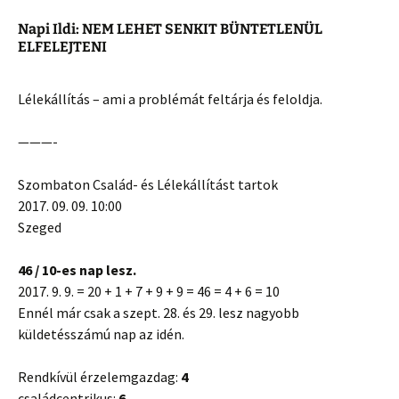
Napi Ildi: NEM LEHET SENKIT BÜNTETLENÜL
ELFELEJTENI
Lélekállítás – ami a problémát feltárja és feloldja.
———-
Szombaton Család- és Lélekállítást tartok
2017. 09. 09. 10:00
Szeged
46 / 10-es nap lesz.
2017. 9. 9. = 20 + 1 + 7 + 9 + 9 = 46 = 4 + 6 = 10
Ennél már csak a szept. 28. és 29. lesz nagyobb
küldetésszámú nap az idén.
Rendkívül érzelemgazdag:
4
családcentrikus:
6