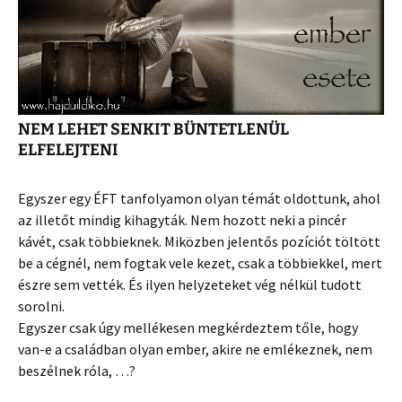
NEM LEHET SENKIT BÜNTETLENÜL
ELFELEJTENI
Egyszer egy ÉFT tanfolyamon olyan témát oldottunk, ahol
az illetőt mindig kihagyták. Nem hozott neki a pincér
kávét, csak többieknek. Miközben jelentős pozíciót töltött
be a cégnél, nem fogtak vele kezet, csak a többiekkel, mert
észre sem vették. És ilyen helyzeteket vég nélkül tudott
sorolni.
Egyszer csak úgy mellékesen megkérdeztem tőle, hogy
van-e a családban olyan ember, akire ne emlékeznek, nem
beszélnek róla, …?