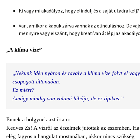
Ki vagy mi akadályoz, hogy elindulj és a saját utadra kelj?
Van, amikor a kapuk zárva vannak az elinduláshoz. De va
mennyire vagy elszánt, hogy kreatívan átlépj az akadály
„
A klíma vize”
„
Nekünk idén nyáron és tavaly a klíma vize folyt el vagy 
csöpögött állandóan.

Ez miért?

Amúgy mindig van valami hibája, de ez tipikus.”
Ennek a hölgynek azt írtam:
Kedves Zs! A vízről az érzelmek jutottak az eszemben. Ha
elég fagyos a hangulat mostanában, akkor nincs szükség