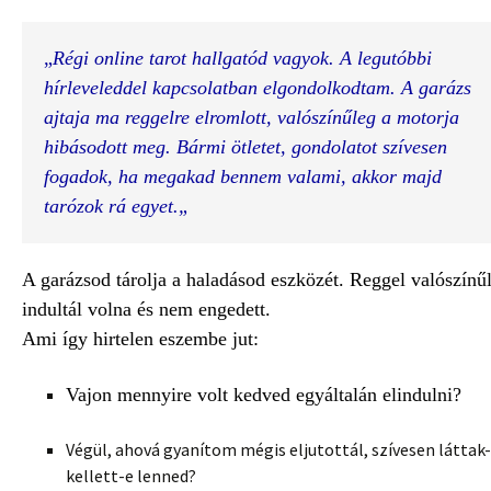
„
Régi online tarot hallgatód vagyok. A legutóbbi 
hírleveleddel kapcsolatban elgondolkodtam. A garázs 
ajtaja ma reggelre elromlott, valószínűleg a motorja 
hibásodott meg. 
Bármi ötletet, gondolatot szívesen 
fogadok, ha megakad bennem valami, akkor majd 
tarózok rá egyet.„
A garázsod tárolja a haladásod eszközét. Reggel valószínű
indultál volna és nem engedett.
Ami így hirtelen eszembe jut:
Vajon mennyire volt kedved egyáltalán elindulni?
Végül, ahová gyanítom mégis eljutottál, szívesen láttak-
kellett-e lenned?