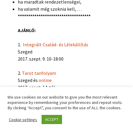
ha maradtak rendezetlenségei,
ha valamit még szoknia kell, …
***********************************
AJÁNLÓ:
1.
Integrált Család- és Lélekállítás
Szeged
2017. szept. 9. 10-18:00
2.
Tarot tanfolyam
Szeged és
online
2017. szept. 14-től
We use cookies on our website to give you the most relevant
3.
Kronobiológia
1-2. (adottságok és kapcsolatok)
experience by remembering your preferences and repeat visits.
By clicking “Accept”, you consent to the use of ALL the cookies.
Szeged és
online
2017. okt. 03.tól
Cookie settings
ACCEPT
4.
Byron Katie
est
Szenvedést okozó gondolatok megszüntetése