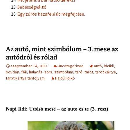
Mit jelent a bal hátsó defekt?
Sebességváltó
Egy zűrös hazafelé út megfejtése.
Az autó, mint szimbólum – 3. mese az
autódról és rólad
szeptember 14, 2017
Uncategorized
autó
,
bicikli
,
bovden
,
fék
,
haladás
,
sors
,
szimbólum
,
taró
,
tarot
,
tarot kártya
,
tarot kártya tanfolyam
Hajdú Ildikó
Napi Ildi: Utolsó mese – az autó és te (3. rész)