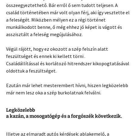
összeegyeztethető. Bár erről ő sem tudott teljesen. A
család történetében már volt olyan férj, aki így vesztette el
a feleségét. Miközben mélyen ez a régi történet
munkálkodott benne, ő még ehhez jó képet is vágott és
asszisztált a feleség megújulásához.
Végül rájött, hogy ez okozott a szép felszín alatt
feszültséget és ennek ki kellett törni .
Családállítással és korlátozó hitrendszer kikopogtatásával
oldottuk a feszültséget.
Ezután már lehet mesterembert hívni, hiszen legközelebb
már nem lesz oka a szép burkolatnak felválni.
Legközelebb
a kazán, a mosogatógép és a forgószék következik.
Illetve az elmaradt autós kérdések: ablakemelő, a