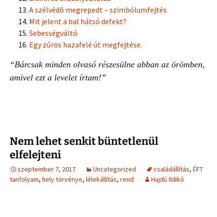
A szélvédő megrepedt – szimbólumfejtés
Mit jelent a bal hátsó defekt?
Sebességváltó
Egy zűrös hazafelé út megfejtése.
“Bárcsak minden olvasó részesülne abban az örömben,
amivel ezt a levelet írtam!”
Nem lehet senkit büntetlenül
elfelejteni
szeptember 7, 2017
Uncategorized
családállítás
,
ÉFT
tanfolyam
,
hely törvénye
,
lélekállítás
,
rend
Hajdú Ildikó