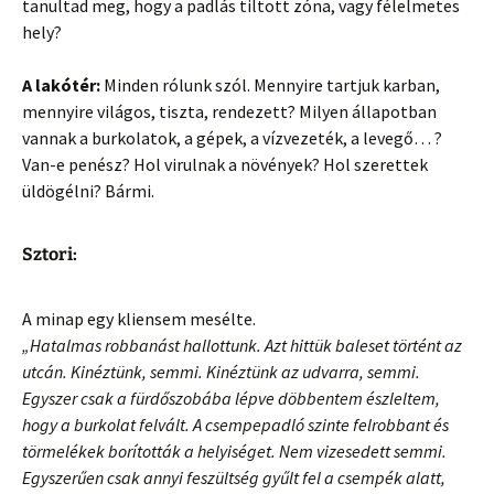
tanultad meg, hogy a padlás tiltott zóna, vagy félelmetes
hely?
A lakótér:
Minden rólunk szól. Mennyire tartjuk karban,
mennyire világos, tiszta, rendezett? Milyen állapotban
vannak a burkolatok, a gépek, a vízvezeték, a levegő… ?
Van-e penész? Hol virulnak a növények? Hol szerettek
üldögélni? Bármi.
Sztori:
A minap egy kliensem mesélte.
„Hatalmas robbanást hallottunk. Azt hittük baleset történt az
utcán. Kinéztünk, semmi. Kinéztünk az udvarra, semmi.
Egyszer csak a fürdőszobába lépve döbbentem észleltem,
hogy a burkolat felvált. A csempepadló szinte felrobbant és
törmelékek borították a helyiséget. Nem vizesedett semmi.
Egyszerűen csak annyi feszültség gyűlt fel a csempék alatt,