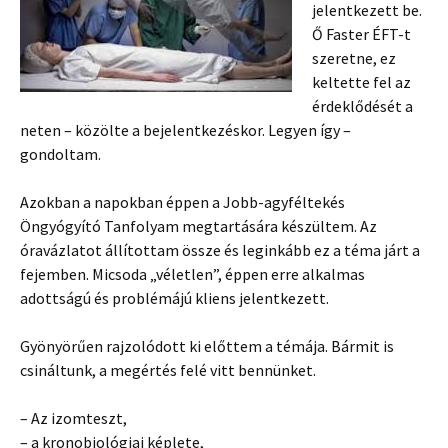
jelentkezett be.
Ő Faster ÉFT-t
szeretne, ez
keltette fel az
érdeklődését a
neten – közölte a bejelentkezéskor. Legyen így –
gondoltam.
Azokban a napokban éppen a Jobb-agyféltekés
Öngyógyító Tanfolyam megtartására készültem. Az
óravázlatot állítottam össze és leginkább ez a téma járt a
fejemben. Micsoda „véletlen”, éppen erre alkalmas
adottságú és problémájú kliens jelentkezett.
Gyönyörűen rajzolódott ki előttem a témája. Bármit is
csináltunk, a megértés felé vitt bennünket.
– Az izomteszt,
– a kronobiológiai képlete,