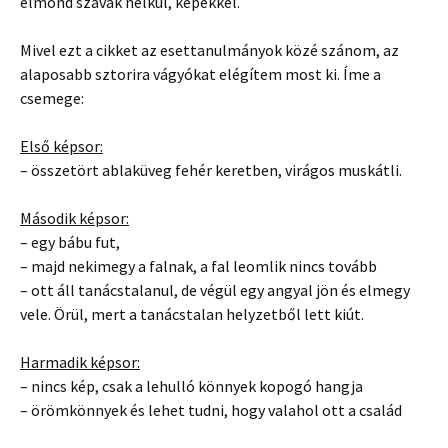
elmond szavak nélkül, képekkel.
Mivel ezt a cikket az esettanulmányok közé szánom, az
alaposabb sztorira vágyókat elégítem most ki. Íme a
csemege:
Első képsor:
– összetört ablaküveg fehér keretben, virágos muskátli.
Második képsor:
– egy bábu fut,
– majd nekimegy a falnak, a fal leomlik nincs tovább
– ott áll tanácstalanul, de végül egy angyal jön és elmegy
vele. Örül, mert a tanácstalan helyzetből lett kiút.
Harmadik képsor:
– nincs kép, csak a lehulló könnyek kopogó hangja
– örömkönnyek és lehet tudni, hogy valahol ott a család