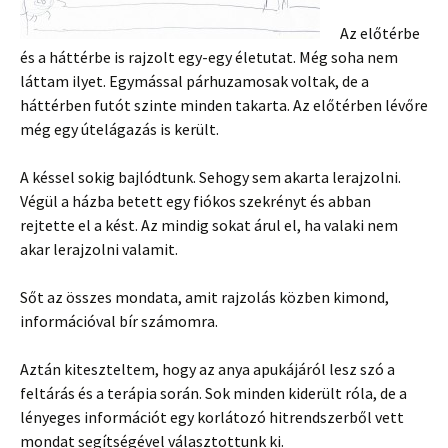
Az előtérbe
és a háttérbe is rajzolt egy-egy életutat. Még soha nem
láttam ilyet. Egymással párhuzamosak voltak, de a
háttérben futót szinte minden takarta. Az előtérben lévőre
még egy útelágazás is került.
A késsel sokig bajlódtunk. Sehogy sem akarta lerajzolni.
Végül a házba betett egy fiókos szekrényt és abban
rejtette el a kést. Az mindig sokat árul el, ha valaki nem
akar lerajzolni valamit.
Sőt az összes mondata, amit rajzolás közben kimond,
információval bír számomra.
Aztán kiteszteltem, hogy az anya apukájáról lesz szó a
feltárás és a terápia során. Sok minden kiderült róla, de a
lényeges információt egy korlátozó hitrendszerből vett
mondat segítségével választottunk ki.