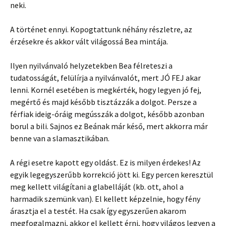
neki.
A történet ennyi. Kopogtattunk néhány részletre, az
érzésekre és akkor vált világossá Bea mintája.
Ilyen nyilvánvaló helyzetekben Bea félreteszi a
tudatosságát, felülírja a nyilvánvalót, mert JÓ FEJ akar
lenni. Kornél esetében is megkérték, hogy legyen jó fej,
megértő és majd később tisztázzák a dolgot. Persze a
férfiak ideig-óráig megússzák a dolgot, később azonban
borul a bili. Sajnos ez Beának már késő, mert akkorra már
benne van a slamasztikában.
A régi esetre kapott egy oldást. Ez is milyen érdekes! Az
egyik legegyszerűbb korrekció jött ki. Egy percen keresztül
meg kellett világítani a glabelláját (kb. ott, ahol a
harmadik szemünk van). El kellett képzelnie, hogy fény
árasztja el a testét. Ha csak így egyszerűen akarom
megfogalmazni, akkor el kellett érni, hogy világos legyen a