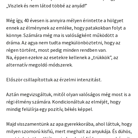
„Viszlek és nem látod többé az anyád!”
Még így, 40 évesen is annyira mélyen érintette a hölgyet
ennek az élménynek az emléke, hogy patakokban folyt a
könnye. Számára még ma is valóságként működött a
dráma. Az agya nem tudta megkülönböztetni, hogy az
régen történt, most pedig minden rendben van.
Na, éppen ezekre az esetekre kellenek a „trükkök”, az
alternatív megoldó módszerek.
Először csillapítottuk az érzelmi intenzitást.
Aztán megvizsgáltuk, mitől olyan valóságos még most is a
régi élmény számára. Kondicionáltuk az elméjét, hogy
mindig felülírja egy pozitív, békés képpel.
Majd visszamentünk az apa gyerekkorába, ahol láttuk, hogy
milyen szomorú kisfiú, mert meghalt az anyukája. És dühös,