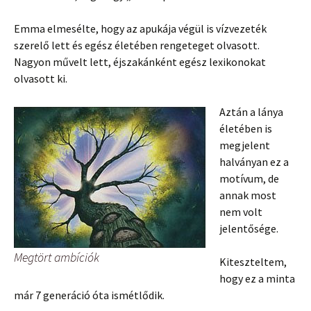
Emma elmesélte, hogy az apukája végül is vízvezeték
szerelő lett és egész életében rengeteget olvasott.
Nagyon művelt lett, éjszakánként egész lexikonokat
olvasott ki.
Aztán a lánya
életében is
megjelent
halványan ez a
motívum, de
annak most
nem volt
jelentősége.
Megtört ambíciók
Kiteszteltem,
hogy ez a minta
már 7 generáció óta ismétlődik.