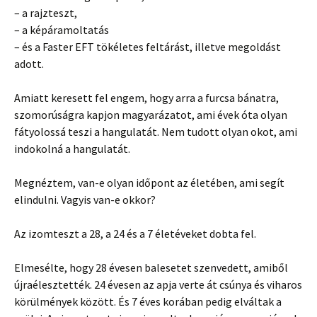
– a rajzteszt,
– a képáramoltatás
– és a Faster EFT tökéletes feltárást, illetve megoldást
adott.
Amiatt keresett fel engem, hogy arra a furcsa bánatra,
szomorúságra kapjon magyarázatot, ami évek óta olyan
fátyolossá teszi a hangulatát. Nem tudott olyan okot, ami
indokolná a hangulatát.
Megnéztem, van-e olyan időpont az életében, ami segít
elindulni. Vagyis van-e okkor?
Az izomteszt a 28, a 24 és a 7 életéveket dobta fel.
Elmesélte, hogy 28 évesen balesetet szenvedett, amiből
újraélesztették. 24 évesen az apja verte át csúnya és viharos
körülmények között. És 7 éves korában pedig elváltak a