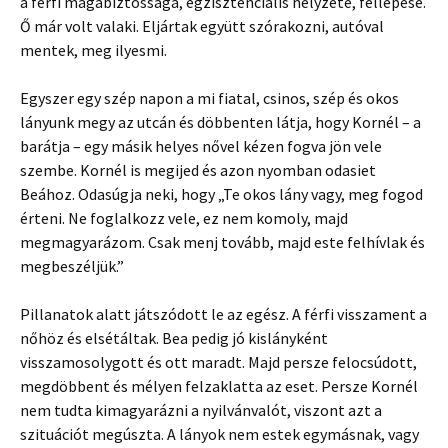
a férfi magabiztossága, egzisztenciális helyzete, fellépése.
Ő már volt valaki. Eljártak együtt szórakozni, autóval
mentek, meg ilyesmi.
Egyszer egy szép napon a mi fiatal, csinos, szép és okos
lányunk megy az utcán és döbbenten látja, hogy Kornél – a
barátja – egy másik helyes nővel kézen fogva jön vele
szembe. Kornél is megijed és azon nyomban odasiet
Beához. Odasúgja neki, hogy „Te okos lány vagy, meg fogod
érteni. Ne foglalkozz vele, ez nem komoly, majd
megmagyarázom. Csak menj tovább, majd este felhívlak és
megbeszéljük.”
Pillanatok alatt játszódott le az egész. A férfi visszament a
nőhöz és elsétáltak. Bea pedig jó kislányként
visszamosolygott és ott maradt. Majd persze felocsúdott,
megdöbbent és mélyen felzaklatta az eset. Persze Kornél
nem tudta kimagyarázni a nyilvánvalót, viszont azt a
szituációt megúszta. A lányok nem estek egymásnak, vagy