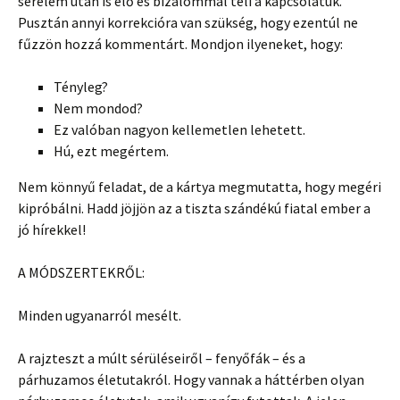
sérelem után is élő és bizalommal teli a kapcsolatuk.
Pusztán annyi korrekcióra van szükség, hogy ezentúl ne
fűzzön hozzá kommentárt. Mondjon ilyeneket, hogy:
Tényleg?
Nem mondod?
Ez valóban nagyon kellemetlen lehetett.
Hú, ezt megértem.
Nem könnyű feladat, de a kártya megmutatta, hogy megéri
kipróbálni. Hadd jöjjön az a tiszta szándékú fiatal ember a
jó hírekkel!
A MÓDSZERTEKRŐL:
Minden ugyanarról mesélt.
A rajzteszt a múlt sérüléseiről – fenyőfák – és a
párhuzamos életutakról. Hogy vannak a háttérben olyan