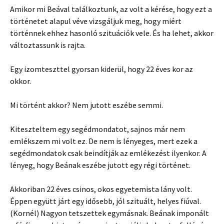
Amikor mi Beával találkoztunk, az volt a kérése, hogy ezt a
történetet alapul véve vizsgáljuk meg, hogy miért
történnek ehhez hasonló szituációk vele. És ha lehet, akkor
változtassunk is rajta.
Egy izomteszttel gyorsan kiderül, hogy 22 éves kor az
okkor.
Mi történt akkor? Nem jutott eszébe semmi.
Kiteszteltem egy segédmondatot, sajnos már nem
emlékszem mi volt ez. De nem is lényeges, mert ezek a
segédmondatok csak beindítják az emlékezést ilyenkor. A
lényeg, hogy Beának eszébe jutott egy régi történet.
Akkoriban 22 éves csinos, okos egyetemista lány volt.
Éppen együtt járt egy idősebb, jól szituált, helyes fiúval.
(Kornél) Nagyon tetszettek egymásnak. Beának imponált