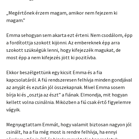
„Megértőnek érzem magam, amikor nem fejezem ki
magam.”
Emma sehogyan sem akarta ezt érteni. Nem csodálom, épp
a fordítottja szokott kijönni. Az embereknek épp arra
szokott szükségük lenni, hogy kifejezzék magukat, de
most épp a nem kifejezés jött ki pozitívba.
Ekkor beszélgettünk egy kicsit Emma és a fia
kapcsolatáról. A fiú rendszeresen felhívja minden gondjával
az anyját és ezután jól összekapnak. Mivel Emma sosem
bírja ki és „osztja az észt” a fiának. Elmondja, mit hogyan
kellett volna csinálnia. Miközben a fiú csak értő figyelemre
vágyik.
Megnyugtattam Emmát, hogy valamit biztosan nagyon jól
csinált, ha a fia még most is rendre felhívja, ha ennyi