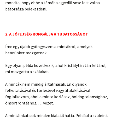
mondta, hogy ebbe a témába egyedül sose lett volna
bátorsága belekezdeni.
2. A JÓFEJSÉG RONGÁLJA A TUDATOSSÁGOT
Íme egy újabb gyöngyszem a mintákról, amelyek
bennünket mozgatnak.
Egy olyan példa következik, ahol kristálytisztán feltárul,
mi mozgatta a szálakat.
A minták nem mindig ártalmasak. Én olyanok
felkutatásával és törlésével vagy átalakításával
foglalkozom, ahol a minta korlátoz, boldogtalansághoz,
önsorsrontáshoz, … vezet.
A mintáinkat sok minden kialakíthatja. Például a szüleink: