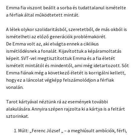
Emma fia viszont beállt a sorba és tudattalanul ismételte
a férfiak által működtetett mintát.
A lélek olykor szolidaritásból, szeretetből, de más okból is
ismételheti az előző generációk problémakörét.
De Emma volt az, aki elvágta ennek a ciklikus
ismétlődésnek a fonalát. Kijavítottuk a képáramoltatás
képeit. SVT-vel megtisztítottuk Emma és a fia életét
ismételt mintától és mindentől, ami még idetartozott. Sőt
Emma fiának még a következő életét is korrigálni kellett,
hogy ez a láncolat végképp felszámolódjon a férfiak
vonalán.
Tarot kártyával néztünk rá az események további
alakulására. Annyira szépen rajzolta ki a kártya is a feltárt
sztorinkat.
Múlt: „Ferenc József „ – a meghiúsult ambíciók, férfi,