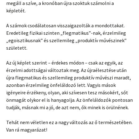
megáll a szíve, a kronóban újra szoktuk számolni a
képletét.
A számok csodálatosan visszaigazolták a mondottakat.
Eredetileg fizikai szinten „flegmatikus”-nak, érzelmileg
„egoisztikusnak” és szellemileg „produktív művészinek”
született.
Az új képlet szerint – érdekes módon – csak az egyik, az
érzelmi adottságai változtak meg. Az újraélesztése után
újra flegmatikus és szellemileg produktív művészi maradt,
azonban érzelmileg önfeláldozó lett. Vagyis mások
igényeire érzékeny, olyan, aki szívesen tesz másokért, sőt
önmagát olykor el is hanyagolja. Az önfeláldozók pontosan
tudják, másnak mi a jó, de azt nem, ők minek is örülnének.
Tehát nem véletlen ez a nagy változás az ő természetében.
Van rá magyarázat!