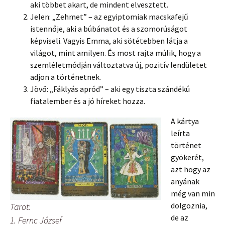
aki többet akart, de mindent elvesztett.
Jelen: „Zehmet” – az egyiptomiak macskafejű
istennője, aki a búbánatot és a szomorúságot
képviseli. Vagyis Emma, aki sötétebben látja a
világot, mint amilyen. És most rajta múlik, hogy a
szemléletmódján változtatva új, pozitív lendületet
adjon a történetnek.
Jövő: „Fáklyás apród” – aki egy tiszta szándékú
fiatalember és a jó híreket hozza.
A kártya
leírta
történet
gyökerét,
azt hogy az
anyának
még van min
dolgoznia,
Tarot:
de az
1. Fernc József