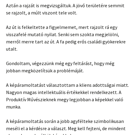
Aztán a rajzát is megvizsgáltuk. A jövő területére semmit
se rajzolt, a múlt viszont tele volt.
Az út is felkeltette a figyelmemet, mert rajzolt rá egy
visszafelé mutató nyilat. Senki sem szokta megjelölni,
merről merre tart az út. A fa pedig erős családi gyökerekre
utalt.
Gondoltam, végezzünk még egy feltárást, hogy még
jobban megközelítsük a problémáját.
A képáramoltatást választottam a kliens adottságai miatt.
Nagyon magas intellektuális értékekkel rendelkezett. A
Produktív Művészieknek megy legjobban a képekkel való
munka.
A képáramoltatás során a jobb agyfélteke szimbolikusan
meséli el a kérdésre a választ. Meg kell fejteni, de mindent