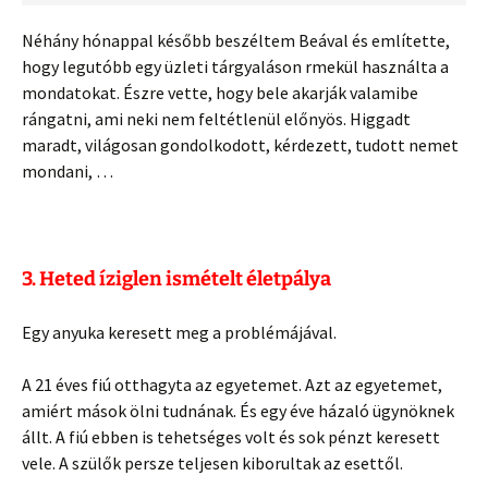
Néhány hónappal később beszéltem Beával és említette,
hogy legutóbb egy üzleti tárgyaláson rmekül használta a
mondatokat. Észre vette, hogy bele akarják valamibe
rángatni, ami neki nem feltétlenül előnyös. Higgadt
maradt, világosan gondolkodott, kérdezett, tudott nemet
mondani, …
3. Heted íziglen ismételt életpálya
Egy anyuka keresett meg a problémájával.
A 21 éves fiú otthagyta az egyetemet. Azt az egyetemet,
amiért mások ölni tudnának. És egy éve házaló ügynöknek
állt. A fiú ebben is tehetséges volt és sok pénzt keresett
vele. A szülők persze teljesen kiborultak az esettől.