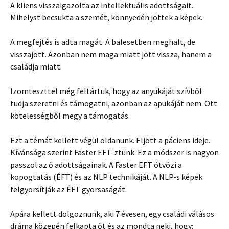
A kliens visszaigazolta az intellektuális adottságait.
Mihelyst becsukta a szemét, könnyedén jöttek a képek.
A megfejtés is adta magát. A balesetben meghalt, de
visszajött. Azonban nem maga miatt jött vissza, hanem a
családja miatt.
Izomteszttel még feltártuk, hogy az anyukáját szívből
tudja szeretni és támogatni, azonban az apukáját nem. Ott
kötelességből megy a támogatás.
Ezt a témát kellett végül oldanunk. Eljött a páciens ideje.
Kívánsága szerint Faster EFT-ztünk. Ez a módszer is nagyon
passzol az ő adottságainak. A Faster EFT ötvözi a
kopogtatás (ÉFT) és az NLP technikáját. A NLP-s képek
felgyorsítják az ÉFT gyorsaságát.
Apára kellett dolgoznunk, aki 7 évesen, egy családi válásos
dráma közepén felkapta őt és az mondta neki, hogy: