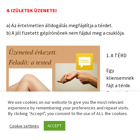
4. IZÜLETEK ÜZENETEI
a) Az értelmetlen álldogálás megfájdítja a térdet.
b) A jól fizetett gépírónőnek nem fájdul meg a csuklója.
1. A TÉRD
Egy
kliensemnek
fájt a térde.
Egy visszér
és valami
A térd és a csukló üzenete – esetleírás
We use cookies on our website to give you the most relevant
más is
experience by remembering your preferences and repeat visits.
By clicking “Accept”, you consent to the use of ALL the cookies.
problémát
okozott a térde elülső részében.
Cookie settings
ACCEPT
Mivel ez csak egy mellékes szál volt az aznapi munkánkban,
csak pár percet szántunk rá.