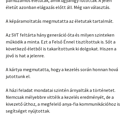
párhuzamos életutak, amik ugyanígy futottak. A jelen
életút azonban elágazás előtt áll. Még van választás.
A képáramoltatás megmutatta az életutak tartalmát.
Az SVT feltárta hány generáció óta és milyen szinteken
működik a minta. Ezt a Felső Énnel tisztítottuk is. Sőt a
következő életből is takarítottunk ki dolgokat. Hiszen a
jövő is hat a jelenre.
A kártya megmutatta, hogy a kezelés során honnan hová
jutottunk el.
A házi feladat mondatai szintén árnyalták a történetet.
Nemcsak mélyebbre vittélk a kezelés eredményét, de a
kivezető úthoz, a megfelelő anya-fia kommunikációhoz is
segítséget nyújtottak.