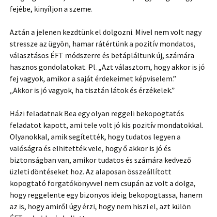
fejébe, kinyíljon a szeme.
Aztán a jelenen kezdtünk el dolgozni. Mivel nem volt nagy
stressze az ügyön, hamar rátértünk a pozitív mondatos,
választásos ÉFT módszerre és betápláltunk új, számára
hasznos gondolatokat. Pl. „Azt választom, hogy akkor is jó
fej vagyok, amikor a saját érdekeimet képviselem.”
„Akkor is jó vagyok, ha tisztán látok és érzékelek.”
Házi feladatnak Bea egy olyan reggeli bekopogtatós
feladatot kapott, ami tele volt jó kis pozitív mondatokkal.
Olyanokkal, amik segítették, hogy tudatos legyen a
valóságra és elhitették vele, hogy ő akkor is jó és
biztonságban van, amikor tudatos és számára kedvező
üzleti döntéseket hoz. Az alaposan összeállított
kopogtató forgatókönyvvel nem csupán az volt a dolga,
hogy reggelente egy bizonyos ideig bekopogtassa, hanem
az is, hogy amiről úgy érzi, hogy nem hiszi el, azt külön