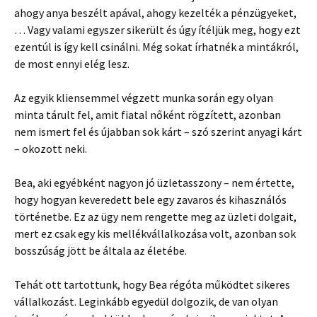
ahogy anya beszélt apával, ahogy kezelték a pénzügyeket,
… Vagy valami egyszer sikerült és úgy ítéljük meg, hogy ezt
ezentúl is így kell csinálni. Még sokat írhatnék a mintákról,
de most ennyi elég lesz.
Az egyik kliensemmel végzett munka során egy olyan
minta tárult fel, amit fiatal nőként rögzített, azonban
nem ismert fel és újabban sok kárt – szó szerint anyagi kárt
– okozott neki.
Bea, aki egyébként nagyon jó üzletasszony – nem értette,
hogy hogyan keveredett bele egy zavaros és kihasználós
történetbe. Ez az ügy nem rengette meg az üzleti dolgait,
mert ez csak egy kis mellékvállalkozása volt, azonban sok
bosszúság jött be általa az életébe.
Tehát ott tartottunk, hogy Bea régóta működtet sikeres
vállalkozást. Leginkább egyedül dolgozik, de van olyan