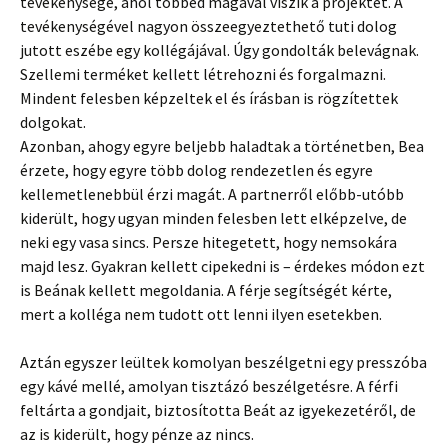
tevékenysége, ahol többed magával viszik a projektet. A
tevékenységével nagyon összeegyeztethető tuti dolog
jutott eszébe egy kollégájával. Úgy gondolták belevágnak.
Szellemi terméket kellett létrehozni és forgalmazni.
Mindent felesben képzeltek el és írásban is rögzítettek
dolgokat.
Azonban, ahogy egyre beljebb haladtak a történetben, Bea
érzete, hogy egyre több dolog rendezetlen és egyre
kellemetlenebbül érzi magát. A partnerről előbb-utóbb
kiderült, hogy ugyan minden felesben lett elképzelve, de
neki egy vasa sincs. Persze hitegetett, hogy nemsokára
majd lesz. Gyakran kellett cipekedni is – érdekes módon ezt
is Beának kellett megoldania. A férje segítségét kérte,
mert a kolléga nem tudott ott lenni ilyen esetekben.
Aztán egyszer leültek komolyan beszélgetni egy presszóba
egy kávé mellé, amolyan tisztázó beszélgetésre. A férfi
feltárta a gondjait, biztosította Beát az igyekezetéről, de
az is kiderült, hogy pénze az nincs.