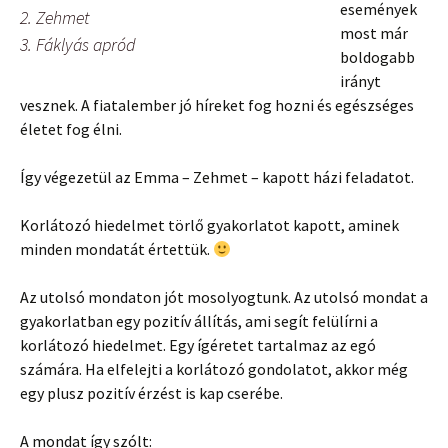
események
2. Zehmet
most már
3. Fáklyás apród
boldogabb
irányt
vesznek. A fiatalember jó híreket fog hozni és egészséges
életet fog élni.
Így végezetül az Emma – Zehmet – kapott házi feladatot.
Korlátozó hiedelmet törlő gyakorlatot kapott, aminek
minden mondatát értettük.
Az utolsó mondaton jót mosolyogtunk. Az utolsó mondat a
gyakorlatban egy pozitív állítás, ami segít felülírni a
korlátozó hiedelmet. Egy ígéretet tartalmaz az egó
számára. Ha elfelejti a korlátozó gondolatot, akkor még
egy plusz pozitív érzést is kap cserébe.
A mondat így szólt: