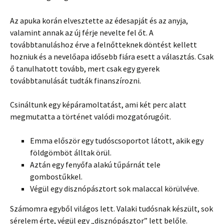
Az apuka korán elvesztette az édesapját és az anyja,
valamint annak az új férje nevelte fel őt. A
továbbtanuláshoz érve a felnőtteknek döntést kellett
hozniuk és a nevelőapa idősebb fiára esett a választás. Csak
ő tanulhatott tovább, mert csak egy gyerek
továbbtanulását tudták finanszírozni.
Csináltunk egy képáramoltatást, ami két perc alatt
megmutatta a történet valódi mozgatórugóit.
Emma először egy tudóscsoportot látott, akik egy
földgömböt álltak örül.
Aztán egy fenyőfa alakú tűpárnát tele
gombostűkkel.
Végül egy disznópásztort sok malaccal körülvéve.
Számomra egyből világos lett. Valaki tudósnak készült, sok
sérelem érte, végül egy „disznópásztor” lett belőle.