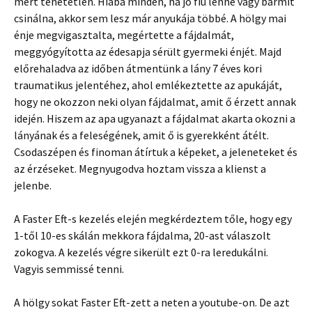
mert tehetetlen. Hiába minden, ha jó fiú lenne vagy bármit
csinálna, akkor sem lesz már anyukája többé. A hölgy mai
énje megvigasztalta, megértette a fájdalmát,
meggyógyította az édesapja sérült gyermeki énjét. Majd
előrehaladva az időben átmentünk a lány 7 éves kori
traumatikus jelentéhez, ahol emlékeztette az apukáját,
hogy ne okozzon neki olyan fájdalmat, amit ő érzett annak
idején. Hiszem az apa ugyanazt a fájdalmat akarta okozni a
lányának és a feleségének, amit ő is gyerekként átélt.
Csodaszépen és finoman átírtuk a képeket, a jeleneteket és
az érzéseket. Megnyugodva hoztam vissza a klienst a
jelenbe.
A Faster Eft-s kezelés elején megkérdeztem tőle, hogy egy
1-től 10-es skálán mekkora fájdalma, 20-ast válaszolt
zokogva. A kezelés végre sikerült ezt 0-ra leredukálni.
Vagyis semmissé tenni.
A hölgy sokat Faster Eft-zett a neten a youtube-on. De azt