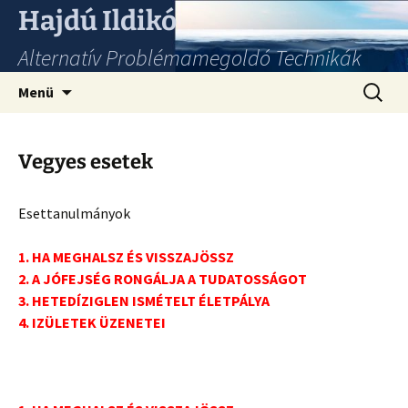
Hajdú Ildikó
Alternatív Problémamegoldó Technikák
Ugrás
Keresés
Menü
a
tartalomhoz
Vegyes esetek
Esettanulmányok
1. HA MEGHALSZ ÉS VISSZAJÖSSZ
2. A JÓFEJSÉG RONGÁLJA A TUDATOSSÁGOT
3. HETEDÍZIGLEN ISMÉTELT ÉLETPÁLYA
4. IZÜLETEK ÜZENETEI