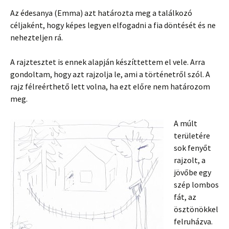
Az édesanya (Emma) azt határozta meg a találkozó
céljaként, hogy képes legyen elfogadni a fia döntését és ne
nehezteljen rá.
A rajztesztet is ennek alapján készíttettem el vele. Arra
gondoltam, hogy azt rajzolja le, ami a történetről szól. A
rajz félreérthető lett volna, ha ezt előre nem határozom
meg.
A múlt
területére
sok fenyőt
rajzolt, a
jövőbe egy
szép lombos
fát, az
ösztönökkel
felruházva.