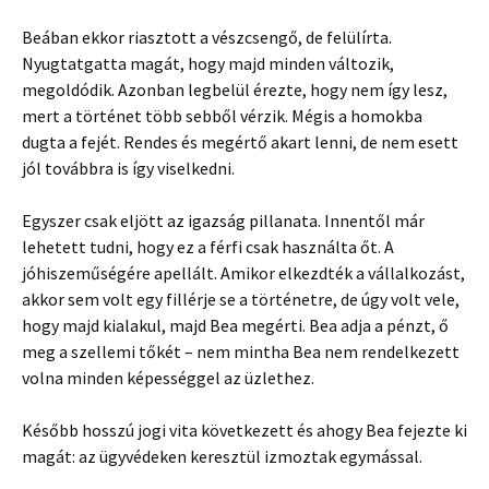
Beában ekkor riasztott a vészcsengő, de felülírta.
Nyugtatgatta magát, hogy majd minden változik,
megoldódik. Azonban legbelül érezte, hogy nem így lesz,
mert a történet több sebből vérzik. Mégis a homokba
dugta a fejét. Rendes és megértő akart lenni, de nem esett
jól továbbra is így viselkedni.
Egyszer csak eljött az igazság pillanata. Innentől már
lehetett tudni, hogy ez a férfi csak használta őt. A
jóhiszeműségére apellált. Amikor elkezdték a vállalkozást,
akkor sem volt egy fillérje se a történetre, de úgy volt vele,
hogy majd kialakul, majd Bea megérti. Bea adja a pénzt, ő
meg a szellemi tőkét – nem mintha Bea nem rendelkezett
volna minden képességgel az üzlethez.
Később hosszú jogi vita következett és ahogy Bea fejezte ki
magát: az ügyvédeken keresztül izmoztak egymással.