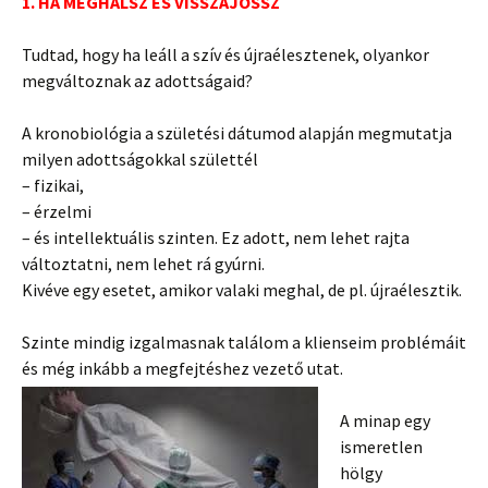
1. HA MEGHALSZ ÉS VISSZAJÖSSZ
Tudtad, hogy ha leáll a szív és újraélesztenek, olyankor
megváltoznak az adottságaid?
A kronobiológia a születési dátumod alapján megmutatja
milyen adottságokkal születtél
– fizikai,
– érzelmi
– és intellektuális szinten. Ez
adott, nem lehet rajta
változtatni, nem lehet rá gyúrni.
Kivéve egy esetet, amikor valaki meghal, de pl. újraélesztik.
Szinte mindig izgalmasnak találom a klienseim problémáit
és még inkább a megfejtéshez vezető utat.
A minap egy
ismeretlen
hölgy