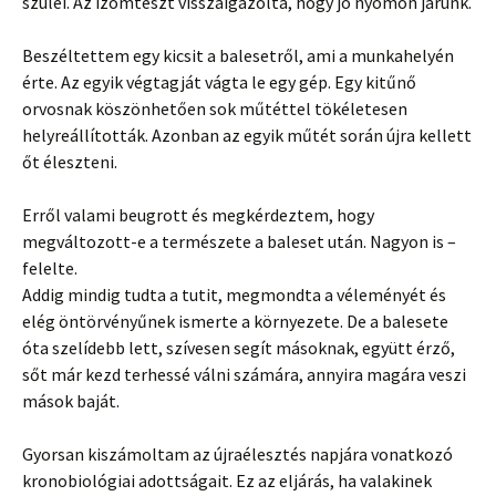
szülei. Az izomteszt visszaigazolta, hogy jó nyomon járunk.
Beszéltettem egy kicsit a balesetről, ami a munkahelyén
érte. Az egyik végtagját vágta le egy gép. Egy kitűnő
orvosnak köszönhetően sok műtéttel tökéletesen
helyreállították. Azonban az egyik műtét során újra kellett
őt éleszteni.
Erről valami beugrott és megkérdeztem, hogy
megváltozott-e a természete a baleset után. Nagyon is –
felelte.
Addig mindig tudta a tutit, megmondta a véleményét és
elég öntörvényűnek ismerte a környezete. De a balesete
óta szelídebb lett, szívesen segít másoknak, együtt érző,
sőt már kezd terhessé válni számára, annyira magára veszi
mások baját.
Gyorsan kiszámoltam az újraélesztés napjára vonatkozó
kronobiológiai adottságait. Ez az eljárás, ha valakinek