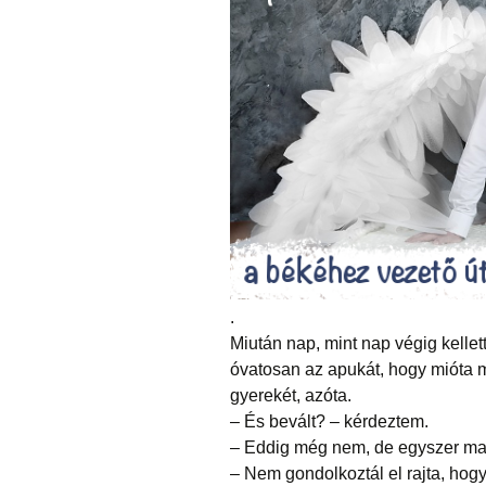
.
Miután nap, mint nap végig kellet
óvatosan az apukát, hogy mióta m
gyerekét, azóta.
– És bevált? – kérdeztem.
– Eddig még nem, de egyszer maj
– Nem gondolkoztál el rajta, hog