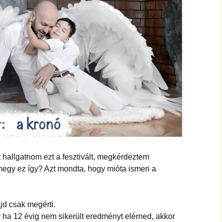
t hallgatnom ezt a fesztivált, megkérdeztem
egy ez így? Azt mondta, hogy mióta ismeri a
d csak megérti.
y ha 12 évig nem sikerült eredményt elérned, akkor