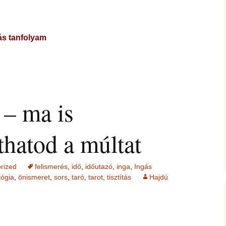
ás tanfolyam
 – ma is
thatod a múltat
rized
felismerés
,
idő
,
időutazó
,
inga
,
Ingás
lógia
,
önismeret
,
sors
,
taró
,
tarot
,
tisztítás
Hajdú