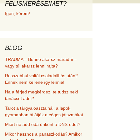
FELISMERÉSEIMET?
met és
Igen, kérem!
erződési
BLOG
TRAUMA – Benne akarsz maradni –
vagy túl akarsz lenni rajta?
Rosszabbul voltál családállítás után?
Ennek nem kellene így lennie!
Ha a férjed megkérdez, te tudsz neki
tanácsot adni?
Tarot a tárgyalóasztalnál: a lapok
gyorsabban átlátják a céges játszmákat
Miért ne add oda önként a DNS-edet?
Mikor hasznos a panaszkodás? Amikor