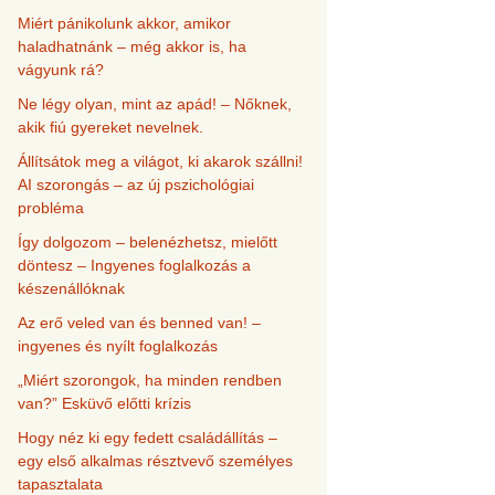
Miért pánikolunk akkor, amikor
haladhatnánk – még akkor is, ha
vágyunk rá?
Ne légy olyan, mint az apád! – Nőknek,
akik fiú gyereket nevelnek.
Állítsátok meg a világot, ki akarok szállni!
AI szorongás – az új pszichológiai
probléma
Így dolgozom – belenézhetsz, mielőtt
döntesz – Ingyenes foglalkozás a
készenállóknak
Az erő veled van és benned van! –
ingyenes és nyílt foglalkozás
„Miért szorongok, ha minden rendben
van?” Esküvő előtti krízis
Hogy néz ki egy fedett családállítás –
egy első alkalmas résztvevő személyes
tapasztalata