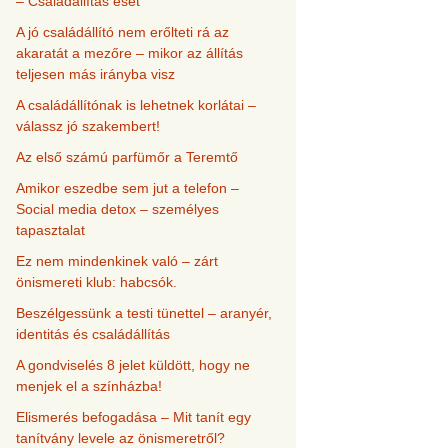
– Családállítás eset
A jó családállító nem erőlteti rá az
akaratát a mezőre – mikor az állítás
teljesen más irányba visz
A családállítónak is lehetnek korlátai –
válassz jó szakembert!
Az első számú parfümőr a Teremtő
Amikor eszedbe sem jut a telefon –
Social media detox – személyes
tapasztalat
Ez nem mindenkinek való – zárt
önismereti klub: habcsók.
Beszélgessünk a testi tünettel – aranyér,
identitás és családállítás
A gondviselés 8 jelet küldött, hogy ne
menjek el a színházba!
Elismerés befogadása – Mit tanít egy
tanítvány levele az önismeretről?