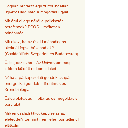
Hogyan rendezz egy zűrös ingatlan
ügyet? Oldd meg a mögöttes ügyet!
Mit árul el egy nőről a policisztás
petefészek? PCOS – méltatlan
bánásmód
Mit okoz, ha az őseid másodlagos
okoknál fogva házasodtak?
(Családállítás Szegeden és Budapesten)
Üzlet, osztozás – Az Univerzum még
időben küldött nekem jeleket!
Néha a párkapcsolati gondok csupán
energetikai gondok – Bioritmus és
Kronobiológia
Üzleti elakadás – feltárás és megoldás 5
perc alatt
Milyen családi titkot képviselsz az
életeddel? Semmit nem lehet büntetlenül
eltitkolni