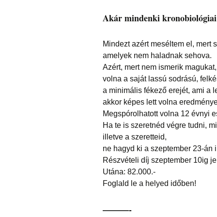
Akár mindenki kronobiológiai 
Mindezt azért meséltem el, mert 
amelyek nem haladnak sehova.
Azért, mert nem ismerik magukat,
volna a saját lassú sodrású, felkés
a minimális fékező erejét, ami a 
akkor képes lett volna eredmény
Megspórolhatott volna 12 évnyi es
Ha te is szeretnéd végre tudni, mi
illetve a szeretteid,
ne hagyd ki a szeptember 23-án i
Részvételi díj szeptember 10ig je
Utána: 82.000.-
Foglald le a helyed időben!
———-