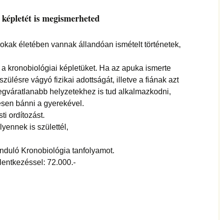
képletét is megismerheted
sokak életében vannak állandóan ismételt történetek,
 a kronobiológiai képletüket. Ha az apuka ismerte
zülésre vágyó fizikai adottságát, illetve a fiának azt
legváratlanabb helyzetekhez is tud alkalmazkodni,
esen bánni a gyerekével.
ti ordítozást.
lyennek is születtél,
nduló Kronobiológia tanfolyamot.
lentkezéssel: 72.000.-