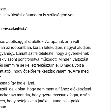
zte.
s a te születési dátumodra is szükségem van.
i veszekedést?
s adottsággal születtek. Az apának arra volt
n az időpontban, korán lefeküdjön, nagyot aludjon.
ugyanúgy. Emiatt azt feltételezte, hogy a gyerekének
ek viszont pont fordítva működött. Minden változást
 és semmire se kellett felkészülnie. Ő maga volt a
t attól, hogy őt előre felkészítik valamire. Arra meg
ni.
nap így fog eljárni.
ztül, de kibírta, hogy nem ment a fiához előkészíteni
lenckor azt mondta, hogy gyere mossunk fogat, aztán
rcet, hogy befejezze a játékot, utána pikk-pakk
ban.