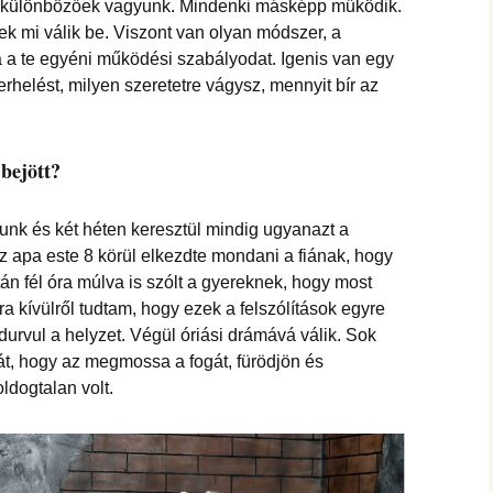
hanganyagok – régebbi
e különbözőek vagyunk. Mindenki másképp működik.
foglalkozások
ek mi válik be. Viszont van olyan módszer, a
 a te egyéni működési szabályodat. Igenis van egy
rhelést, milyen szeretetre vágysz, mennyit bír az
bejött?
nk és két héten keresztül mindig ugyanazt a
z apa este 8 körül elkezdte mondani a fiának, hogy
án fél óra múlva is szólt a gyereknek, hogy most
 kívülről tudtam, hogy ezek a felszólítások egyre
durvul a helyzet. Végül óriási drámává válik. Sok
iát, hogy az megmossa a fogát, fürödjön és
ldogtalan volt.