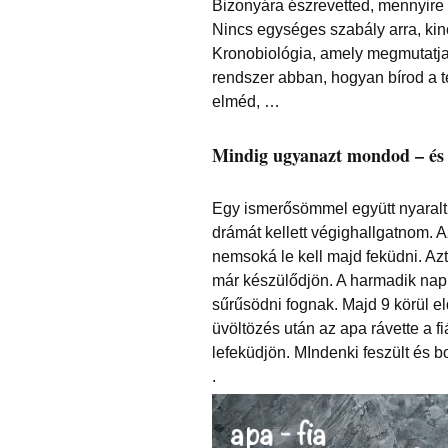
Bizonyára észrevetted, mennyir
Nincs egységes szabály arra, kin
Kronobiológia, amely megmutatja
rendszer abban, hogyan bírod a te
elméd, …
Mindig ugyanazt mondod – és 
Egy ismerősömmel együtt nyaraltu
drámát kellett végighallgatnom. A
nemsoká le kell majd feküdni. Azt
már készülődjön. A harmadik napra
sűrűsödni fognak. Majd 9 körül el
üvöltözés után az apa rávette a f
lefeküdjön. MIndenki feszült és bo
.