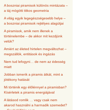
A boszniai piramisok különös mintázata –
a táj mögötti titkos geometria
A világ egyik legegészségesebb helye –
a boszniai piramisok rejtélyes alagútjai
A piramisok, amik nem illenek a
történelembe – de akkor mit kezdjünk
velük?
Amiért az életed hirtelen megváltozhat –
megszállók, entitások és ingázás
Nem tud lefogyni… de nem az édesség
miatt
Jobban ismerik a piramis átkát, mint a
jótékony hatását
Mi történik egy élőlénnyel a piramisban?
Kísérletek a piramis energiájával
A látásod romlik … vagy csak nem
akarod használni a harmadik szemedet?