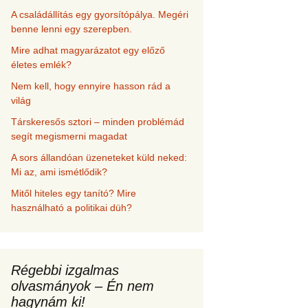
A családállítás egy gyorsítópálya. Megéri
benne lenni egy szerepben.
Mire adhat magyarázatot egy előző
életes emlék?
Nem kell, hogy ennyire hasson rád a
világ
Társkeresős sztori – minden problémád
segít megismerni magadat
A sors állandóan üzeneteket küld neked:
Mi az, ami ismétlődik?
Mitől hiteles egy tanító? Mire
használható a politikai düh?
Régebbi izgalmas
olvasmányok – Én nem
hagynám ki!