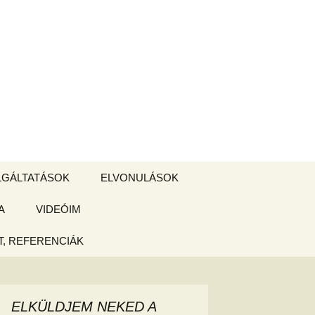
Keresés:
LGÁLTATÁSOK
ELVONULÁSOK
A
ZSIGE BOLT
VIDEÓIM
ELVONULÁS –
Magyarországon
, REFERENCIÁK
 tájékoztató
hogy
ELKÜLDJEM NEKED A
ked az új