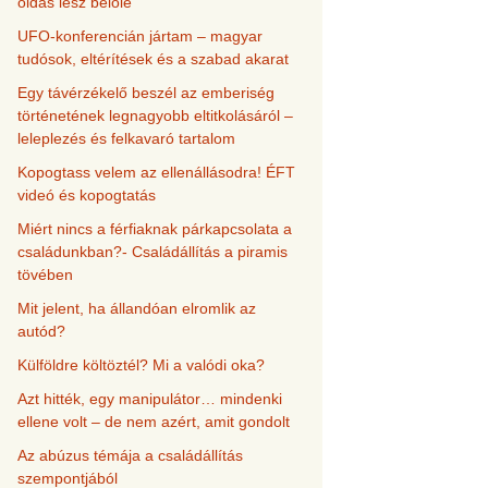
oldás lesz belőle
UFO-konferencián jártam – magyar
tudósok, eltérítések és a szabad akarat
Egy távérzékelő beszél az emberiség
történetének legnagyobb eltitkolásáról –
leleplezés és felkavaró tartalom
Kopogtass velem az ellenállásodra! ÉFT
videó és kopogtatás
Miért nincs a férfiaknak párkapcsolata a
családunkban?- Családállítás a piramis
tövében
Mit jelent, ha állandóan elromlik az
autód?
Külföldre költöztél? Mi a valódi oka?
Azt hitték, egy manipulátor… mindenki
ellene volt – de nem azért, amit gondolt
Az abúzus témája a családállítás
szempontjából