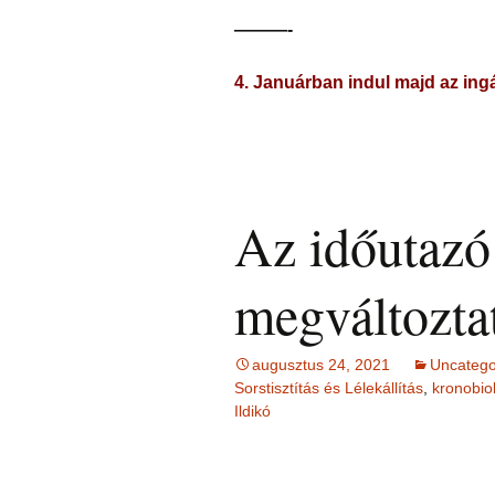
———-
4.
Januárban indul majd az ing
Az időutazó
megváltozta
augusztus 24, 2021
Uncatego
Sorstisztítás és Lélekállítás
,
kronobio
Ildikó