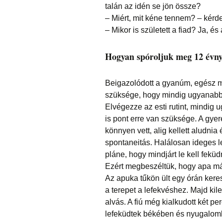
talán az idén se jön össze?
– Miért, mit kéne tennem? – kérde
– Mikor is született a fiad? Ja, é
Hogyan spóroljuk meg 12 évny
Beigazolódott a gyanúm, egész má
szüksége, hogy mindig ugyanabba
Elvégezze az esti rutint, mindig 
is pont erre van szüksége. A gyer
könnyen vett, alig kellett aludnia
spontaneitás. Halálosan ideges let
pláne, hogy mindjárt le kell feküd
Ezért megbeszéltük, hogy apa más
Az apuka tűkön ült egy órán keres
a terepet a lefekvéshez. Majd ki
alvás. A fiú még kialkudott két pe
lefeküdtek békében és nyugalom