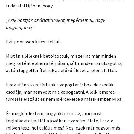
tudatalattijában, hogy
„
Akik bántják az ártatlanokat, megérdemlik, hogy
meghaljanak.”
Ezt pontosan kiteszteltük.
Miután a léleknek betöltöttük, miszerint már minden
megtörtént ebben a témában, sőt minden tanulságot is,
aztán függetlenítettük az előző életet a jelen élettől.
Ezek után visszatértünk a kopogtatáshoz, de csodák
csodája, már nem volt mit kopogtatni. A lelkiismeret-
furdalás elszállt és nem is érdekelte a másik ember. Pipa!
És megkérdeztem, hogy akkor mi az, ami most
foglalkoztatja. Hát a jövőbeni szerelmi élete. Lesz-e,
milyen lesz, hol találja meg? Nos, ezek már nagyon más