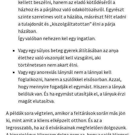
kellett beszélni, hanem az eladó kötődéséről a
házhoz és a párjához való odaköltözésről. Egyrészt
szinte szerelmes volt a házába, másrészt félt eladni
a tulajdonát és „kiszolgáltatottan” élni a párja
házában.
Így valóban nehezen kel egy ingatlan.
Vagy egy súlyos beteg gyerek állításában az anya
élethez való viszonyát kell vizsgálni, aki
történetesen nem akart élni.
Vagy egy anorexiás lánynál nem a lánnyal kell
foglalkozni, hanem a szülőkkel elsősorban. Azzal,
hogy mennyire fogadják el egymást. Hiszen a lányuk
belőlük van. És ha egymást utasítják el, a lányuk érzi
magát elutasítva.
A példák sora végtelen, amikor a feltárások során más jön
ki, mint amit a kliens elképzelt otthon. És az a
legrosszabb, ha az ő elvárásainak megfelelően dolgozunk.
A kineziológus kliensem dolga nem az, hogy a saját kliensei