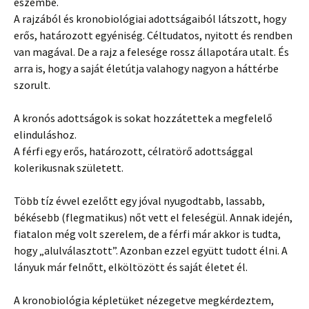
eszembe.
A rajzából és kronobiológiai adottságaiból látszott, hogy
erős, határozott egyéniség. Céltudatos, nyitott és rendben
van magával. De a rajz a felesége rossz állapotára utalt. És
arra is, hogy a saját életútja valahogy nagyon a háttérbe
szorult.
A kronós adottságok is sokat hozzátettek a megfelelő
elinduláshoz.
A férfi egy erős, határozott, célratörő adottsággal
kolerikusnak született.
Több tíz évvel ezelőtt egy jóval nyugodtabb, lassabb,
békésebb (flegmatikus) nőt vett el feleségül. Annak idején,
fiatalon még volt szerelem, de a férfi már akkor is tudta,
hogy „alulválasztott”. Azonban ezzel együtt tudott élni. A
lányuk már felnőtt, elköltözött és saját életet él.
A kronobiológia képletüket nézegetve megkérdeztem,