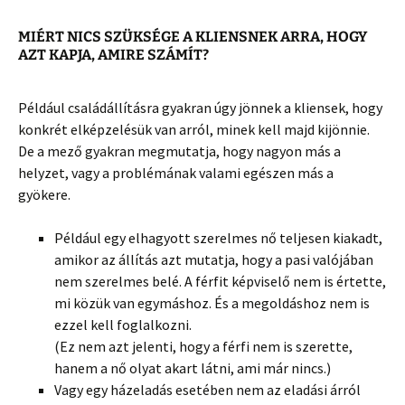
MIÉRT NICS SZÜKSÉGE A KLIENSNEK ARRA, HOGY
AZT KAPJA, AMIRE SZÁMÍT?
Például családállításra gyakran úgy jönnek a kliensek, hogy
konkrét elképzelésük van arról, minek kell majd kijönnie.
De a mező gyakran megmutatja, hogy nagyon más a
helyzet, vagy a problémának valami egészen más a
gyökere.
Például egy elhagyott szerelmes nő teljesen kiakadt,
amikor az állítás azt mutatja, hogy a pasi valójában
nem szerelmes belé. A férfit képviselő nem is értette,
mi közük van egymáshoz. És a megoldáshoz nem is
ezzel kell foglalkozni.
(Ez nem azt jelenti, hogy a férfi nem is szerette,
hanem a nő olyat akart látni, ami már nincs.)
Vagy egy házeladás esetében nem az eladási árról