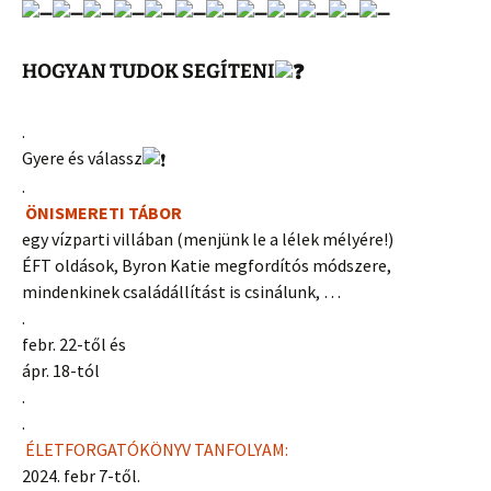
HOGYAN TUDOK SEGÍTENI
.
Gyere és válassz
.
ÖNISMERETI TÁBOR
egy vízparti villában (menjünk le a lélek mélyére!)
ÉFT oldások, Byron Katie megfordítós módszere,
mindenkinek családállítást is csinálunk, …
.
febr. 22-től és
ápr. 18-tól
.
.
ÉLETFORGATÓKÖNYV TANFOLYAM:
2024. febr 7-től.