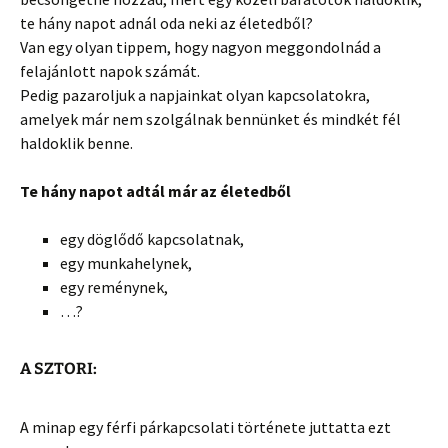
te hány napot adnál oda neki az életedből?
Van egy olyan tippem, hogy nagyon meggondolnád a
felajánlott napok számát.
Pedig pazaroljuk a napjainkat olyan kapcsolatokra,
amelyek már nem szolgálnak bennünket és mindkét fél
haldoklik benne.
Te hány napot adtál már az életedből
egy döglődő kapcsolatnak,
egy munkahelynek,
egy reménynek,
…?
A SZTORI:
A minap egy férfi párkapcsolati története juttatta ezt