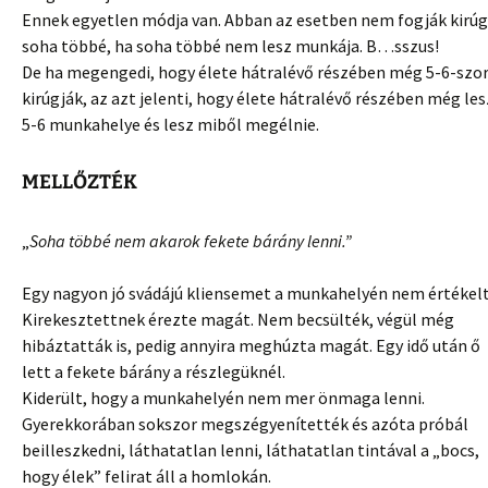
Ennek egyetlen módja van. Abban az esetben nem fogják kirúg
soha többé, ha soha többé nem lesz munkája. B…sszus!
De ha megengedi, hogy élete hátralévő részében még 5-6-szo
kirúgják, az azt jelenti, hogy élete hátralévő részében még les
5-6 munkahelye és lesz miből megélnie.
MELLŐZTÉK
„
Soha többé nem akarok fekete bárány lenni.”
Egy nagyon jó svádájú kliensemet a munkahelyén nem értékelt
Kirekesztettnek érezte magát. Nem becsülték, végül még
hibáztatták is, pedig annyira meghúzta magát. Egy idő után ő
lett a fekete bárány a részlegüknél.
Kiderült, hogy a munkahelyén nem mer önmaga lenni.
Gyerekkorában sokszor megszégyenítették és azóta próbál
beilleszkedni, láthatatlan lenni, láthatatlan tintával a „bocs,
hogy élek” felirat áll a homlokán.