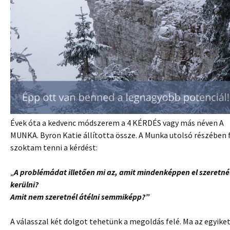
Évek óta a kedvenc módszerem a 4 KÉRDÉS vagy más néven A
MUNKA. Byron Katie állította össze. A Munka utolsó részében 
szoktam tenni a kérdést:
„
A problémádat illetően mi az, amit mindenképpen el szeretné
kerülni?
Amit nem szeretnél átélni semmiképp?”
A válasszal két dolgot tehetünk a megoldás felé. Ma az egyike