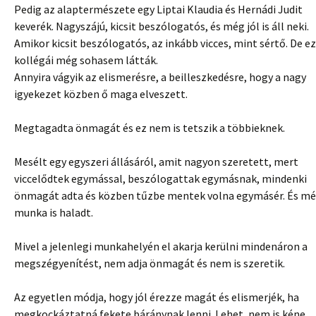
Pedig az alaptermészete egy Liptai Klaudia és Hernádi Judit
keverék. Nagyszájú, kicsit beszólogatós, és még jól is áll neki.
Amikor kicsit beszólogatós, az inkább vicces, mint sértő. De ez
kollégái még sohasem látták.
Annyira vágyik az elismerésre, a beilleszkedésre, hogy a nagy
igyekezet közben ő maga elveszett.
Megtagadta önmagát és ez nem is tetszik a többieknek.
Mesélt egy egyszeri állásáról, amit nagyon szeretett, mert
viccelődtek egymással, beszólogattak egymásnak, mindenki
önmagát adta és közben tűzbe mentek volna egymásér. És mé
munka is haladt.
Mivel a jelenlegi munkahelyén el akarja kerülni mindenáron a
megszégyenítést, nem adja önmagát és nem is szeretik.
Az egyetlen módja, hogy jól érezze magát és elismerjék, ha
megkockáztatná fekete báránynak lenni. Lehet, nem is kéne