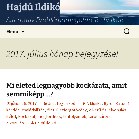
Hajdú Ildikó
Alternatív Problémamegoldó Technikák
Ugrás
Keresés
Menü
a
tartalomhoz
2017. július hónap bejegyzései
Mi életed legnagyobb kockázata, amit
semmiképp …?
július 26, 2017
Uncategorized
A Munka
,
Byron Katie. 4
kérdés
,
családállítás
,
élet
,
Életforgatóköny
,
elkerülés
,
elvonulás
,
ítélet
,
kockázat
,
megfordítás
,
tanfolyamok
,
tarot kártya.
elvonulás
Hajdú Ildikó