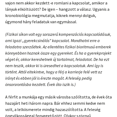
vajon nem akkor kezdett-e romlani a kapcsolat, amikor a
lányuk elköltözött? De igen – hangzott a válasz. Ugyanis a
kronobiológia megmutatja, kiknek mennyi dolguk,
úgymond hány feladatuk van egymással.
(Fizikai síkon volt egy sorsszerű kompenzációs kapcsolódásuk,
ami igazi „gyerekcsinálós” kapcsolat. Mondhatni erre a
feladatra szerződtek. Az ellentétes fizikai bioritmusú emberek
könnyebben hoznak össze egy gyereket. És ha a gyerekprojekt
véget ér, akkor kereshetnek új tartalmat, feladatot. De ha ezt
nem teszik, akkor ki is üresedhet a kapcsolatuk. Ami így is
történt. Attól eltekintve, hogy a férj a karrierje felé vett az
irányt és ebben jól is érezte magát. A feleség pedig
önsorsrontásba kezdett. Évek óta iszik is.)
A férfit a munkája egy másik városba szólította, de évek óta
hazajárt heti három napra. Bár ehhez semmi kedve nem
volt, a lelkiismerete mindig hazaszólította. A feleség
öngyilkossággal fenyegetőzött. Olykor szörnyű