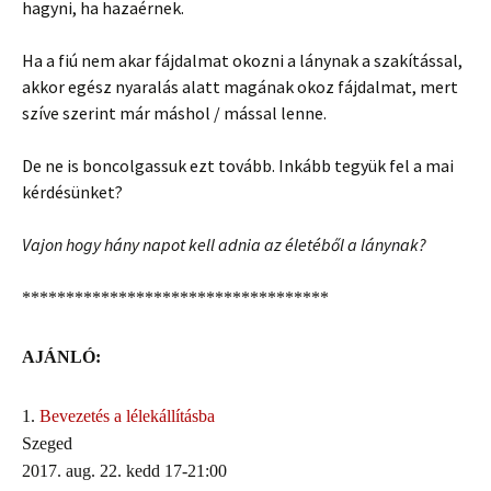
hagyni, ha hazaérnek.
Ha a fiú nem akar fájdalmat okozni a lánynak a szakítással,
akkor egész nyaralás alatt magának okoz fájdalmat, mert
szíve szerint már máshol / mással lenne.
De ne is boncolgassuk ezt tovább. Inkább tegyük fel a mai
kérdésünket?
Vajon hogy hány napot kell adnia az életéből a lánynak?
***********************************
AJÁNLÓ:
1.
Bevezetés a lélekállításba
Szeged
2017. aug. 22. kedd 17-21:00