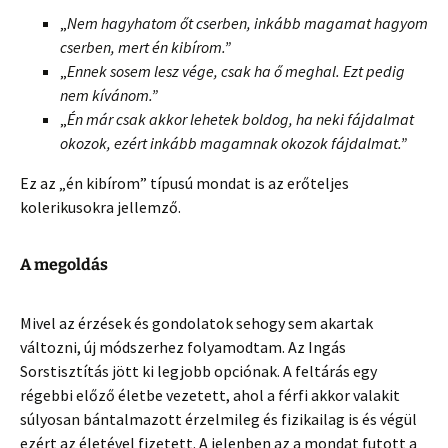
„
Nem hagyhatom őt cserben, inkább magamat hagyom
cserben, mert én kibírom.”
„
Ennek sosem lesz vége, csak ha ő meghal. Ezt pedig
nem kívánom.”
„
Én már csak akkor lehetek boldog, ha neki fájdalmat
okozok, ezért inkább magamnak okozok fájdalmat.”
Ez az „én kibírom” típusú mondat is az erőteljes
kolerikusokra jellemző.
A megoldás
Mivel az érzések és gondolatok sehogy sem akartak
változni, új módszerhez folyamodtam. Az Ingás
Sorstisztítás jött ki legjobb opciónak. A feltárás egy
régebbi előző életbe vezetett, ahol a férfi akkor valakit
súlyosan bántalmazott érzelmileg és fizikailag is és végül
ezért az életével fizetett. A jelenben az a mondat futott a