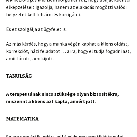
elképzeléseit igazolja, hanem az elakadás mögötti valódi
helyzetet kell feltárni és korrigálni.
És ez szolgálja az ügyfelet is.
Az más kérdés, hogy a munka végén kaphat a kliens oldást,
korrekciót, házi feladatot … arra, hogy el tudja fogadni azt,
amit látott, ami kijött.
TANULSÁG
A terapeutának nincs szüksége olyan biztosítékra,
miszerint a kliens azt kapta, amiért jött.
MATEMATIKA
Sokan nem értik, miért kell évekig matematikát tanulni,