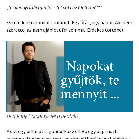
„Te mennyi időt ajánlasz fel neki az életedből?”
És mindenki mondott valamit. Egy órát, egy napot. Aki nem
szerette, az nem ajánlott fel semmit. Érdekes történet.
Te mennyit ajánlasz fel a tiedből?
Most egy pillanatra gondolkozz el! Ha egy pap most
becsöngetne hozzád, mert egy közeli barátotok haldoklik,