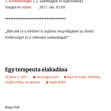
5.
Kronobiológia
1-2. (adottságok és kapcsolatok)
Szeged és
online
2017. okt. 03.tól
***********************************
„
Bárcsak ez a történet is segítene megvilágítani az életed
értékességét és a választás szabadságát!”
Egy terapeuta elakadása
július 5, 2017
Uncategorized
Bayron Katie
,
ítéletek
,
megfordítás
,
terapeuta
Hajdú Ildikó
Napi Ildi: