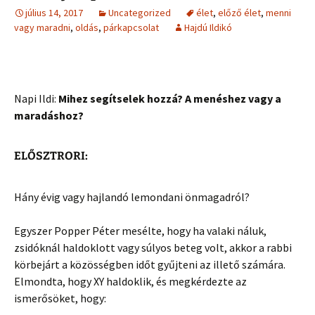
július 14, 2017
Uncategorized
élet
,
előző élet
,
menni
vagy maradni
,
oldás
,
párkapcsolat
Hajdú Ildikó
Napi Ildi:
Mihez segítselek hozzá? A menéshez vagy a
maradáshoz?
ELŐSZTRORI:
Hány évig vagy hajlandó lemondani önmagadról?
Egyszer Popper Péter mesélte, hogy ha valaki náluk,
zsidóknál haldoklott vagy súlyos beteg volt, akkor a rabbi
körbejárt a közösségben időt gyűjteni az illető számára.
Elmondta, hogy XY haldoklik, és megkérdezte az
ismerősöket, hogy: