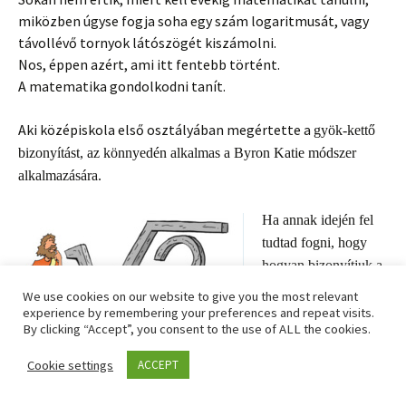
miközben úgyse fogja soha egy szám logaritmusát, vagy
távollévő tornyok látószögét kiszámolni.
Nos, éppen azért, ami itt fentebb történt.
A matematika gondolkodni tanít.
Aki középiskola első osztályában megértette a
gyök-kettő
bizonyítást, az könnyedén alkalmas a Byron Katie módszer
alkalmazására.
Ha annak idején fel
tudtad fogni, hogy
hogyan bizonyítjuk a
√
2 irracionálisságát,
We use cookies on our website to give you the most relevant
akkor könnyen be
experience by remembering your preferences and repeat visits.
By clicking “Accept”, you consent to the use of ALL the cookies.
tudod látni életed
folyamán, hogy a
Mi vaaan?
Cookie settings
ACCEPT
szenvedést okozó
gondolataid nem