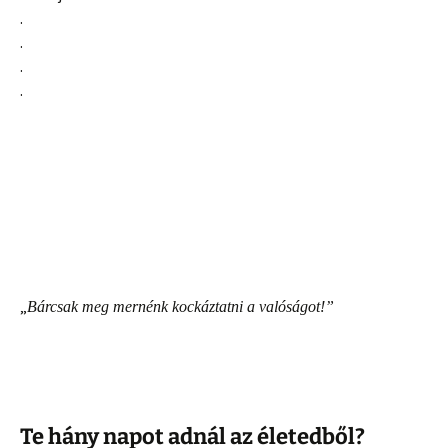
.
.
.
.
„
Bárcsak
meg mernénk kockáztatni a valóságot!”
Te hány napot adnál az életedből?