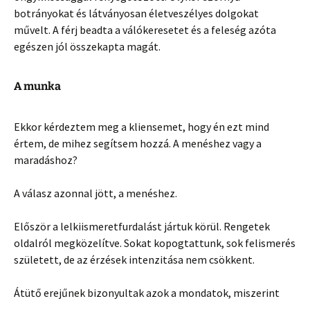
botrányokat és látványosan életveszélyes dolgokat
művelt. A férj beadta a válókeresetet és a feleség azóta
egészen jól összekapta magát.
A munka
Ekkor kérdeztem meg a kliensemet, hogy én ezt mind
értem, de mihez segítsem hozzá. A menéshez vagy a
maradáshoz?
A válasz azonnal jött, a menéshez.
Először a lelkiismeretfurdalást jártuk körül. Rengetek
oldalról megközelítve. Sokat kopogtattunk, sok felismerés
született, de az érzések intenzitása nem csökkent.
Átütő erejűnek bizonyultak azok a mondatok, miszerint