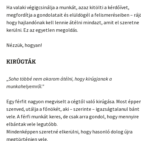
Ha valaki végigcsinálja a munkát, azaz kitölti a kérdőívet,
megfordítja a gondolatait és elüldögél a felismeréseiben – ráj
hogy hajlandónak kell lennie átélni mindazt, amit el szeretne
kerülni. Ez az egyetlen megoldás.
Nézzük, hogyan!
KIRÚGTÁK
„
Soha többé nem akarom átélni, hogy kirúgjanak a
munkahelyemről.”
Egy férfit nagyon megviselt a cégtől való kirúgása. Most éppe
szenved, utálja a főnökét, aki – szerinte – igazságtalanul bánt
vele. A férfi munkát keres, de csak arra gondol, hogy mennyire
elbántak vele legutóbb.
Mindenképpen szeretné elkerülni, hogy hasonló dolog újra
megtörténjen vele.