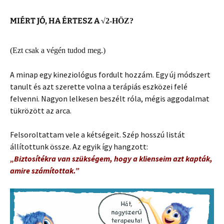
MIÉRT JÓ, HA ÉRTESZ A
√
2-HÖZ?
(Ezt csak a végén tudod meg.)
A minap egy kineziológus fordult hozzám. Egy új módszert
tanult és azt szerette volna a terápiás eszközei felé
felvenni. Nagyon lelkesen beszélt róla, mégis aggodalmat
tükrözött az arca.
Felsoroltattam vele a kétségeit. Szép hosszú listát
állítottunk össze. Az egyik így hangzott:
„Biztosítékra van szükségem, hogy a klienseim azt kapták,
amire számítottak.”