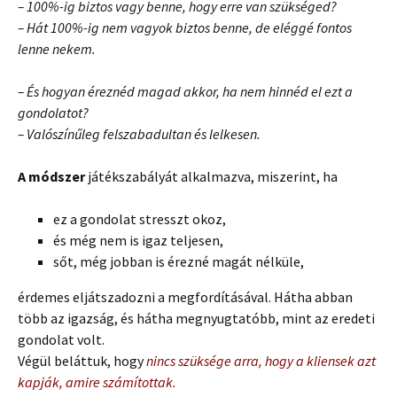
– 100%-ig biztos vagy benne, hogy erre van szükséged?
– Hát 100%-ig nem vagyok biztos benne, de eléggé fontos
lenne nekem.
– És hogyan éreznéd magad akkor, ha nem hinnéd el ezt a
gondolatot?
– Valószínűleg felszabadultan és lelkesen.
A módszer
játékszabályát alkalmazva, miszerint, ha
ez a gondolat stresszt okoz,
és még nem is igaz teljesen,
sőt, még jobban is érezné magát nélküle,
érdemes eljátszadozni a megfordításával. Hátha abban
több az igazság, és hátha megnyugtatóbb, mint az eredeti
gondolat volt.
Végül beláttuk, hogy
nincs szüksége arra, hogy a kliensek azt
kapják, amire számítottak.