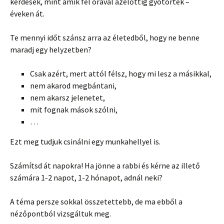
kérdések, mint amik fél órával azelőttig gyötörték –
éveken át.
Te mennyi időt szánsz arra az életedből, hogy ne benne
maradj egy helyzetben?
Csak azért, mert attól félsz, hogy mi lesz a másikkal,
nem akarod megbántani,
nem akarsz jelenetet,
mit fognak mások szólni,
…
Ezt meg tudjuk csinálni egy munkahellyel is.
Számítsd át napokra! Ha jönne a rabbi és kérne az illető
számára 1-2 napot, 1-2 hónapot, adnál neki?
A téma persze sokkal összetettebb, de ma ebből a
nézőpontból vizsgáltuk meg.