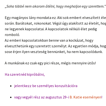
„
Soha többé nem akarom átélni, hogy meghaljon egy szerettem.”
Egy magányos lány mondata ez. Aki sok embert elveszített él
során. Barátokat, rokonokat. Végül úgy alakított az életét, ho
ne legyenek kapcsolatai. A kapcsolatok nélküli élet pedig
romboló.
Az emberi kapcsolatokban benne van a kockázat, hogy
elveszthetünk egy szeretett személyt. Az egyetlen módja, ho
sose érjen ilyen veszteség bennünket, ha nem kapcsolódunk.
A munkának ez csak egy pici része, mégis mennyire ütős!
Ha szeretnéd kipróbálni,
jelentkezz be személyes konzultációra
vagy vegyél rész az augusztus 29-i
B. Katie eseményen
!