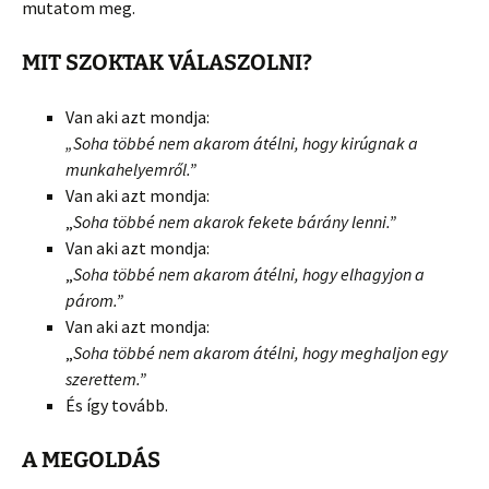
mutatom meg.
MIT SZOKTAK VÁLASZOLNI?
Van aki azt mondja:
„Soha többé nem akarom átélni, hogy kirúgnak a
munkahelyemről.”
Van aki azt mondja:
„
Soha többé nem akarok fekete bárány lenni.”
Van aki azt mondja:
„
Soha többé nem akarom átélni, hogy elhagyjon a
párom.”
Van aki azt mondja:
„
Soha többé nem akarom átélni, hogy meghaljon egy
szerettem.”
És így tovább.
A MEGOLDÁS