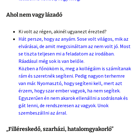
Ahol nem vagy lázadó
Ki volt az régen, akinél ugyanezt érezted?
Hát persze, hogy az anyám. Sose volt világos, mik az
elvárásai, de amit megcsináltam az nem volt jó. Most
se tiszta teljesen mi a feladatom az irodában.
Ráadásul még sok is van belőle.
Közben a főnököm is, meg a kollégáim is számítanak
rám és szeretnék segíteni. Pedig nagyon terhemre
van már. Nyomasztó, hogy segíteni kell, mert azt
érzem, hogy szar ember vagyok, ha nem segítek.
Egyszerűen én nem akarok ellenállni a sodrásnak és
gát lenni, de rendszeresen az vagyok. Unok
szembeszállni az árral.
„Filléreskedő, szarházi, hatalomgyakorló”