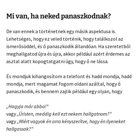
Mi van, ha neked panaszkodnak?
De van ennek a történetnek egy másik aspektusa is.
Lehetséges, hogy ez veled történik, hogy találkozol az
ismerősöddel, és ő panaszkodik állandóan. Ha szeretetből
meghallgatod újra és újra, akkor például azért érdemes az
asztal alatt kopogtatgatni úgy, hogy ő ne lássa.
És mondjuk kihangosítom a telefont és hadd mondja, hadd
mondja, mert magamat fogom oldani azáltal, hogy ő
panaszkodik, és bennem zajlik például egy olyan, hogy
„Hagyja már abba!”
vagy
„Úristen, meddig kell ezt nekem hallgatnom?”
vagy
„Miért vagyok én arra kényszerítve, hogy én ilyeneket
hallgassak?”