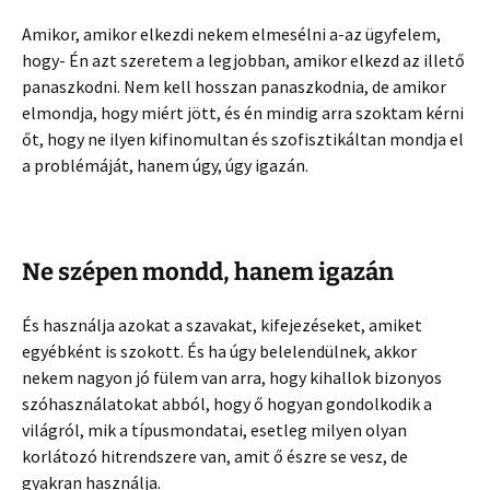
Amikor, amikor elkezdi nekem elmesélni a-az ügyfelem,
hogy- Én azt szeretem a legjobban, amikor elkezd az illető
panaszkodni. Nem kell hosszan panaszkodnia, de amikor
elmondja, hogy miért jött, és én mindig arra szoktam kérni
őt, hogy ne ilyen kifinomultan és szofisztikáltan mondja el
a problémáját, hanem úgy, úgy igazán.
Ne szépen mondd, hanem igazán
És használja azokat a szavakat, kifejezéseket, amiket
egyébként is szokott. És ha úgy belelendülnek, akkor
nekem nagyon jó fülem van arra, hogy kihallok bizonyos
szóhasználatokat abból, hogy ő hogyan gondolkodik a
világról, mik a típusmondatai, esetleg milyen olyan
korlátozó hitrendszere van, amit ő észre se vesz, de
gyakran használja.