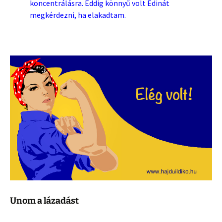
koncentrálásra. Eddig könnyű volt Edinát
megkérdezni, ha elakadtam.
Unom a lázadást