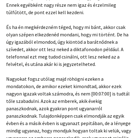
Ennek egyébként nagy része nem igaz és érzelmileg
túlfűtött, de pont ezzel kell kezdeni.
És ha én megkérdezném téged, hogy mi bánt, akkor csak
olyan szépen elkezdenéd mondani, hogy mi történt. De ha
úgy igazából elmondod, úgy kiöntöd a barátnődnek a
szívedet, akkor ott lesz neked a diktafonodon például. A
telefonnal ezt meg tudod csinálni, ott lesz neked az a
felvétel, és utána akár ki is jegyzetelheted.
Nagyokat fogsz utólag majd röhögni ezeken a
mondatokon, de amikor ezeket kimondtad, akkor ezek
nagyon igazak voltak számodra, és nem [00:07:00] is tudtál
tőle szabadulni. Azok az emberek, akik évekig
panaszkodnak, azok gyakran pont ugyanarról
panaszkodnak. Tulajdonképpen csak elmondják az egyik
évben és a másik évben is ugyanazt pepitában, de a lényege
mindig ugyanaz, hogy mondjuk hogyan toltak ki velük, vagy