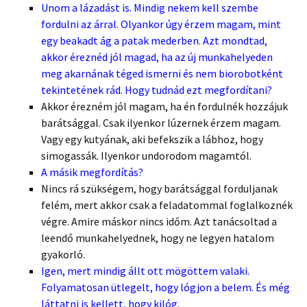
Unom a lázadást is. Mindig nekem kell szembe
fordulni az árral. Olyankor úgy érzem magam, mint
egy beakadt ág a patak mederben. Azt mondtad,
akkor éreznéd jól magad, ha az új munkahelyeden
meg akarnának téged ismerni és nem biorobotként
tekintetének rád. Hogy tudnád ezt megfordítani?
Akkor érezném jól magam, ha én fordulnék hozzájuk
barátsággal. Csak ilyenkor lúzernek érzem magam.
Vagy egy kutyának, aki befekszik a lábhoz, hogy
simogassák. Ilyenkor undorodom magamtól.
A másik megfordítás?
Nincs rá szükségem, hogy barátsággal forduljanak
felém, mert akkor csak a feladatommal foglalkoznék
végre. Amire máskor nincs időm. Azt tanácsoltad a
leendő munkahelyednek, hogy ne legyen hatalom
gyakorló.
Igen, mert mindig állt ott mögöttem valaki.
Folyamatosan ütlegelt, hogy lógjon a belem. És még
láttatni is kellett, hogy kilóg.