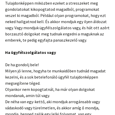
Tulajdonképpen miközben ezeket a stresszeket meg
gondolatokat kikopogtatod magadból, programokat
veszel ki magadból. Például olyan programokat, hogy ezt
neked hallgatnod kell. És akkor mondjuk egy ilyen áldozat
vagy. Vagy mondjuk ügyfélszolgálatos vagy, és hát ott azért
borzasztó dolgokat meg tudnak engedni a maguknak az
emberek, te pedig egyfajta panaszkezelő vagy.
Ha ügyfélszolgálatos vagy
De ha gondolj bele!
Milyen jó lenne, hogyha te munkaidőben tudnád magadat
kezelni, és a sok betelefonáló ügyfél tulajdonképpen
megsegítene téged.
Olyankor nem kopogtatnál, ha már olyan dolgokat
mondanak, amin túl vagy.
De néha van egy-kettő, aki mondjuk arrogánsabb vagy
vádaskodó vagy türelmetlen, és akkor amíg ő mondja,
mondja, benned zajlik egy lelki folyamat, van egy