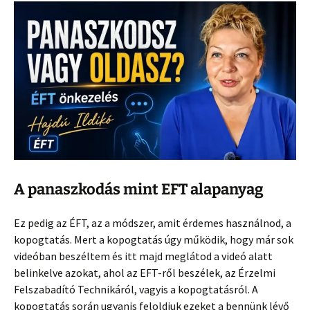
A panaszkodás mint EFT alapanyag
Ez pedig az ÉFT, az a módszer, amit érdemes használnod, a
kopogtatás. Mert a kopogtatás úgy működik, hogy már sok
videóban beszéltem és itt majd meglátod a videó alatt
belinkelve azokat, ahol az EFT-ről beszélek, az Érzelmi
Felszabadító Technikáról, vagyis a kopogtatásról. A
kopogtatás során ugyanis feloldjuk ezeket a bennünk lévő