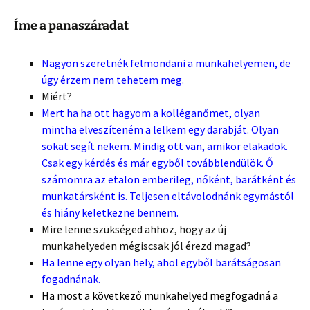
Íme a panaszáradat
Nagyon szeretnék felmondani a munkahelyemen, de
úgy érzem nem tehetem meg.
Miért?
Mert ha ha ott hagyom a kolléganőmet, olyan
mintha elveszíteném a lelkem egy darabját. Olyan
sokat segít nekem. Mindig ott van, amikor elakadok.
Csak egy kérdés és már egyből továbblendülök. Ő
számomra az etalon emberileg, nőként, barátként és
munkatársként is. Teljesen eltávolodnánk egymástól
és hiány keletkezne bennem.
Mire lenne szükséged ahhoz, hogy az új
munkahelyeden mégiscsak jól érezd magad?
Ha lenne egy olyan hely, ahol egyből barátságosan
fogadnának.
Ha most a következő munkahelyed megfogadná a