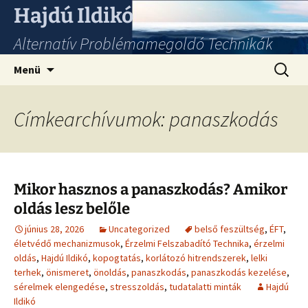
Hajdú Ildikó
Alternatív Problémamegoldó Technikák
Ugrás
Keresés
Menü
a
tartalomhoz
Címkearchívumok: panaszkodás
Mikor hasznos a panaszkodás? Amikor
oldás lesz belőle
június 28, 2026
Uncategorized
belső feszültség
,
ÉFT
,
életvédő mechanizmusok
,
Érzelmi Felszabadító Technika
,
érzelmi
oldás
,
Hajdú Ildikó
,
kopogtatás
,
korlátozó hitrendszerek
,
lelki
terhek
,
önismeret
,
önoldás
,
panaszkodás
,
panaszkodás kezelése
,
sérelmek elengedése
,
stresszoldás
,
tudatalatti minták
Hajdú
Ildikó