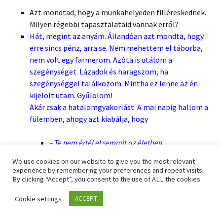
Azt mondtad, hogy a munkahelyeden filléreskednek.
Milyen régebbi tapasztalataid vannak erről?
Hát, megint az anyám. Állandóan azt mondta, hogy
erre sincs pénz, arra se. Nem mehettem el táborba,
nem volt egy farmerom. Azóta is utálom a
szegénységet. Lázadok és haragszom, ha
szegénységgel találkozom. Mintha ez lenne az én
kijelölt utam. Gyűlölöm!
Akár csak a hatalomgyakorlást. A mai napig hallom a
fülemben, ahogy azt kiabálja, hogy
– Te nem értél el semmit az életben.
– Tehetségtelen, buta és lusta vagy.
We use cookies on our website to give you the most relevant
– Miből gondolod, hogy szép vagy?
experience by remembering your preferences and repeat visits.
– Olyan beképzelt vagy.
By clicking “Accept”, you consent to the use of ALL the cookies.
Cookie settings
ACCEPT
Monoton munka