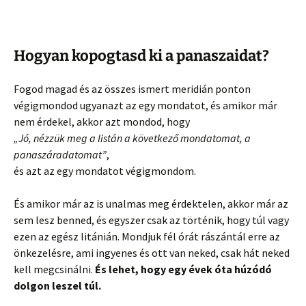
Hogyan kopogtasd ki a panaszaidat?
Fogod magad és az összes ismert meridián ponton
végigmondod ugyanazt az egy mondatot, és amikor már
nem érdekel, akkor azt mondod, hogy
„Jó, nézzük meg a listán a következő mondatomat, a
panaszáradatomat”
,
és azt az egy mondatot végigmondom.
És amikor már az is unalmas meg érdektelen, akkor már az
sem lesz benned, és egyszer csak az történik, hogy túl vagy
ezen az egész litánián. Mondjuk fél órát rászántál erre az
önkezelésre, ami ingyenes és ott van neked, csak hát neked
kell megcsinálni.
És lehet, hogy egy évek óta húzódó
dolgon leszel túl.