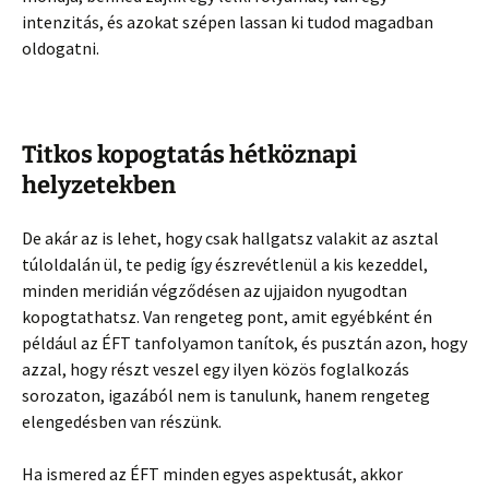
intenzitás, és azokat szépen lassan ki tudod magadban
oldogatni.
Titkos kopogtatás hétköznapi
helyzetekben
De akár az is lehet, hogy csak hallgatsz valakit az asztal
túloldalán ül, te pedig így észrevétlenül a kis kezeddel,
minden meridián végződésen az ujjaidon nyugodtan
kopogtathatsz. Van rengeteg pont, amit egyébként én
például az ÉFT tanfolyamon tanítok, és pusztán azon, hogy
azzal, hogy részt veszel egy ilyen közös foglalkozás
sorozaton, igazából nem is tanulunk, hanem rengeteg
elengedésben van részünk.
Ha ismered az ÉFT minden egyes aspektusát, akkor