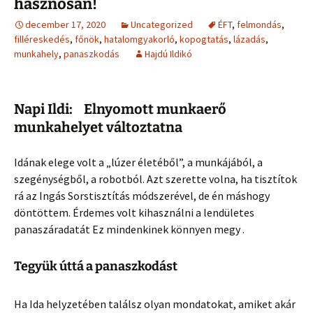
hasznosan!
december 17, 2020
Uncategorized
ÉFT
,
felmondás
,
filléreskedés
,
főnök
,
hatalomgyakorló
,
kopogtatás
,
lázadás
,
munkahely
,
panaszkodás
Hajdú Ildikó
Napi Ildi:
Elnyomott munkaerő
munkahelyet változtatna
Idának elege volt a „lúzer életéből”, a munkájából, a
szegénységből, a robotból. Azt szerette volna, ha tisztítok
rá az Ingás Sorstisztítás módszerével, de én máshogy
döntöttem. Érdemes volt kihasználni a lendületes
panaszáradatát Ez mindenkinek könnyen megy .
Tegyük úttá a panaszkodást
Ha Ida helyzetében találsz olyan mondatokat, amiket akár