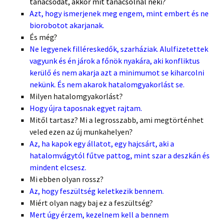
tanácsodat, akkor mit tanácsolnál neki?
Azt, hogy ismerjenek meg engem, mint embert és ne
biorobotot akarjanak.
És még?
Ne legyenek filléreskedők, szarháziak. Alulfizetettek
vagyunk és én járok a főnök nyakára, aki konfliktus
kerülő és nem akarja azt a minimumot se kiharcolni
nekünk. És nem akarok hatalomgyakorlást se.
Milyen hatalomgyakorlást?
Hogy újra taposnak egyet rajtam.
Mitől tartasz? Mi a legrosszabb, ami megtörténhet
veled ezen az új munkahelyen?
Az, ha kapok egy állatot, egy hajcsárt, aki a
hatalomvágytól fűtve pattog, mint szar a deszkán és
mindent elcsesz.
Mi ebben olyan rossz?
Az, hogy feszültség keletkezik bennem.
Miért olyan nagy baj ez a feszültség?
Mert úgy érzem, kezelnem kell a bennem