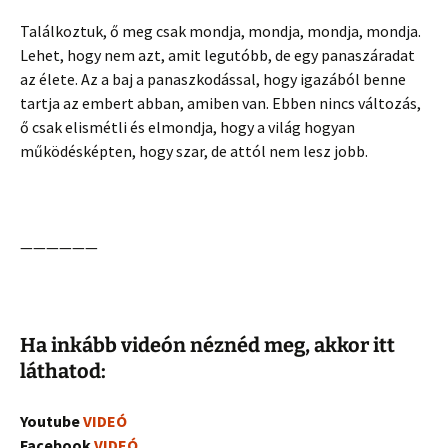
Találkoztuk, ő meg csak mondja, mondja, mondja, mondja.
Lehet, hogy nem azt, amit legutóbb, de egy panaszáradat
az élete. Az a baj a panaszkodással, hogy igazából benne
tartja az embert abban, amiben van. Ebben nincs változás,
ő csak elismétli és elmondja, hogy a világ hogyan
működésképten, hogy szar, de attól nem lesz jobb.
——————
Ha inkább videón néznéd meg, akkor itt
láthatod:
Youtube
VIDEÓ
Facebook
VIDEÓ