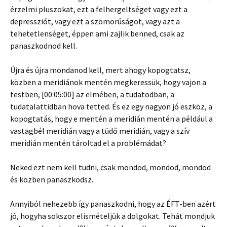
érzelmi pluszokat, ezt a felhergeltséget vagy ezt a
depressziót, vagy ezt a szomorúságot, vagy azt a
tehetetlenséget, éppen ami zajlik benned, csak az
panaszkodnod kell.
Újra és újra mondanod kell, mert ahogy kopogtatsz,
közben a meridiánok mentén megkeressük, hogy vajon a
testben, [00:05:00] az elmében, a tudatodban, a
tudatalattidban hova tetted. És ez egy nagyon jó eszköz, a
kopogtatás, hogy e mentén a meridián mentén a például a
vastagbél meridián vagy a tüdő meridián, vagy a szív
meridián mentén tároltad el a problémádat?
Neked ezt nem kell tudni, csak mondod, mondod, mondod
és közben panaszkodsz.
Annyiból nehezebb így panaszkodni, hogy az ÉFT-ben azért
jó, hogyha sokszor elismételjük a dolgokat. Tehát mondjuk