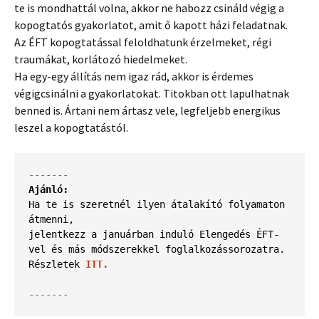
te is mondhattál volna, akkor ne habozz csináld végig a
kopogtatós gyakorlatot, amit ő kapott házi feladatnak.
Az ÉFT kopogtatással feloldhatunk érzelmeket, régi
traumákat, korlátozó hiedelmeket.
Ha egy-egy állítás nem igaz rád, akkor is érdemes
végigcsinálni a gyakorlatokat. Titokban ott lapulhatnak
benned is. Ártani nem ártasz vele, legfeljebb energikus
leszel a kopogtatástól.
Ajánló:
Ha te is szeretnél ilyen átalakító folyamaton 
átmenni, 
jelentkezz a januárban induló Elengedés ÉFT-
vel és más módszerekkel foglalkozássorozatra. 
Részletek
ITT.
-------