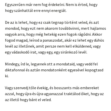
Egyszerűen már nem fog érdekelni. Nem is érted, hogy
hogy szánhattál erre ennyi energiát.
De az is lehet, hogy ez csak tegnap történt veled, és azt
mondod, hogy ezt nem akarom továbbvinni, mert hajlamos
vagyok arra, hogy még hetekig ezen fogok rágódni. Akkor
fogod magad, leírod a panaszodat, akár ez lehet egy dühös
levél az illetőnek, amit persze nem kell elküldened, vagy
egy vádaskodó irat, vagy egy, egy siránkozó levél.
Mindegy, írd le, legyenek ott a mondataid, vagy vedd fel
diktafonnal és aztán mondatonként egyesével kopogtasd
ki.
Vagy szenvedj tőle évekig, és bosszants más embereket
azzal, hogy újra és újra ugyanazzal traktálod őket, hogy az
az illető hogy bánt el veled.