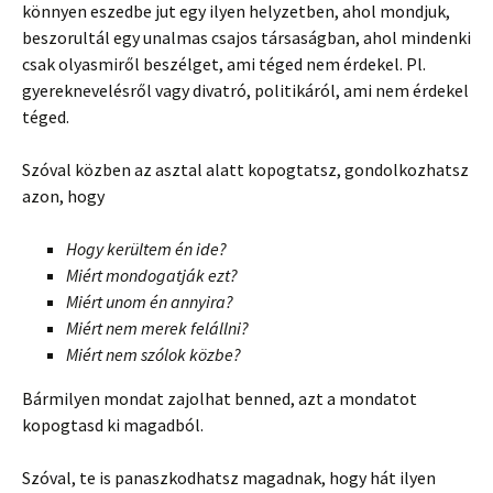
könnyen eszedbe jut egy ilyen helyzetben, ahol mondjuk,
beszorultál egy unalmas csajos társaságban, ahol mindenki
csak olyasmiről beszélget, ami téged nem érdekel. Pl.
gyereknevelésről vagy divatró, politikáról, ami nem érdekel
téged.
Szóval közben az asztal alatt kopogtatsz, gondolkozhatsz
azon, hogy
Hogy kerültem én ide?
Miért mondogatják ezt?
Miért unom én annyira?
Miért nem merek felállni?
Miért nem szólok közbe?
Bármilyen mondat zajolhat benned, azt a mondatot
kopogtasd ki magadból.
Szóval, te is panaszkodhatsz magadnak, hogy hát ilyen