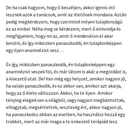
De ha csak hagyom, hogy ő beszéljen, akkor igenis ott
lesznek azok a tanácsok, amit az illetőnek mondana. Aztán
pedig megkérdezem, hogy szerinted milyen tulajdonságú
ez az ember. Néha meg se kérdezem, mert ő elmondja és
megfigyelem, hogy mi az, amit ő mindenáron el akar
kerülni, és így miközben panaszkodik, én tulajdonképpen
egy ilyen anamnézist vesz…
És így, miközben panaszkodik, én tulajdonképpen egy
anamnézist veszek föl, és már látom is akár a megoldást is,
a kivezető utat. De! Van még egy helyzet, amikor nagyon jó,
ha valaki panaszkodik, és ez akkor van, amikor azt akarja,
hogy az ő élete változzon. Akkor, ha te ilyen- Amikor
tényleg eleged van a világból, vagy nagyon megbántottak,
elhagytak, megsértettek, veszteség ért, akkor nagyon jó,
ha panaszkodsz abban az esetben, ha használsz hozzá egy
trükköt, mert az már maga a te önkezelő terápiád lesz.