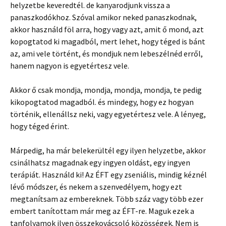
helyzetbe keveredtél. de kanyarodjunk vissza a
panaszkodókhoz. Szóval amikor neked panaszkodnak,
akkor használd föl arra, hogy vagy azt, amit ő mond, azt
kopogtatod ki magadból, mert lehet, hogy téged is bánt
az, ami vele történt, és mondjuk nem lebeszélnéd erről,
hanem nagyon is egyetértesz vele.
Akkor ő csak mondja, mondja, mondja, mondja, te pedig
kikopogtatod magadból. és mindegy, hogy ez hogyan
történik, ellenállsz neki, vagy egyetértesz vele. A lényeg,
hogy téged érint.
Márpedig, ha már belekerültél egy ilyen helyzetbe, akkor
csinálhatsz magadnak egy ingyen oldást, egy ingyen
terápiát. Használd ki! Az ÉFT egy zseniális, mindig kéznél
lévő módszer, és nekem a szenvedélyem, hogy ezt
megtanítsam az embereknek. Több száz vagy több ezer
embert tanítottam már meg az ÉFT-re. Maguk ezek a
tanfolyamok ilyen összekovácsoló közösségek. Nem is