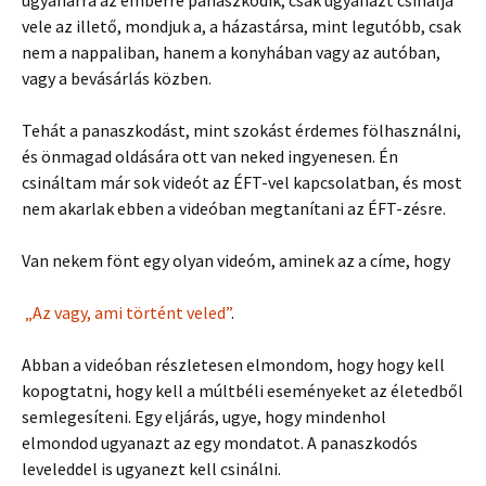
ugyanarra az emberre panaszkodik, csak ugyanazt csinálja
vele az illető, mondjuk a, a házastársa, mint legutóbb, csak
nem a nappaliban, hanem a konyhában vagy az autóban,
vagy a bevásárlás közben.
Tehát a panaszkodást, mint szokást érdemes fölhasználni,
és önmagad oldására ott van neked ingyenesen. Én
csináltam már sok videót az ÉFT-vel kapcsolatban, és most
nem akarlak ebben a videóban megtanítani az ÉFT-zésre.
Van nekem fönt egy olyan videóm, aminek az a címe, hogy
„Az vagy, ami történt veled”
.
Abban a videóban részletesen elmondom, hogy hogy kell
kopogtatni, hogy kell a múltbéli eseményeket az életedből
semlegesíteni. Egy eljárás, ugye, hogy mindenhol
elmondod ugyanazt az egy mondatot. A panaszkodós
leveleddel is ugyanezt kell csinálni.