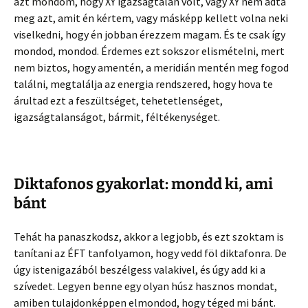
azt mondom, hogy XY igazságtalan volt, vagy XY nem adta
meg azt, amit én kértem, vagy másképp kellett volna neki
viselkedni, hogy én jobban érezzem magam. És te csak így
mondod, mondod. Érdemes ezt sokszor elismételni, mert
nem biztos, hogy amentén, a meridián mentén meg fogod
találni, megtalálja az energia rendszered, hogy hova te
árultad ezt a feszültséget, tehetetlenséget,
igazságtalanságot, bármit, féltékenységet.
Diktafonos gyakorlat: mondd ki, ami
bánt
Tehát ha panaszkodsz, akkor a legjobb, és ezt szoktam is
tanítani az ÉFT tanfolyamon, hogy vedd föl diktafonra. De
úgy istenigazából beszélgess valakivel, és úgy add ki a
szívedet. Legyen benne egy olyan húsz hasznos mondat,
amiben tulajdonképpen elmondod, hogy téged mi bánt.