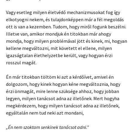
Vagy esetleg milyen életvédő mechanizmusokat fog így
elkotyogni nekem, és tulajdonképpen már a fél megoldás
ott is van a kezemben. Tudom, hogy miről fogunk beszélni.
Illetve van, amikor mondjuk én titokban már ahogy
mondja, hogy milyen problémával jött és kinek, mi, hogyan
kellene megváltozni, mit követett el ellene, milyen
igazságtalan élethelyzetbe került, vagy hogyan érzi
rosszul magát.
Én már titokban töltöm ki azt a kérdőívet, amivel én
dolgozom, hogy kinek hogyan kéne megváltoznia, hogy
érzi önmagát, mire lenne szüksége ahhoz, hogy jobban
legyen, milyen tanácsot adna az illetőnek. Mert hogyha
megkérdezem, hogy milyen tanácsot adna az illetőnek,
egyáltalán nem tud neki azt mondani,
„Én nem szoktam senkinek tanácsot adni.”