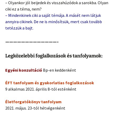
– Olyankor jól beijedek és visszahúzódok a sarokba. Olyan
ciki ez a téma, nem?
– Mindenkinek ciki a saját témája. A másét nem látjuk
annyira cikinek. De ne is minősítsük, mert csak tovább
tetézzük a bajt.
—————————————-
Legközelebbi foglalkozások és tanfolyamok:
Egyéni konzultáció
Bp-en keddenként
ÉFT tanfolyam és gyakorlatias foglalkozások
9 alkalmas 2021. április 8-tól esténként
Életforgatókönyv tanfolyam
2021. május. 23-tól hétvégenként