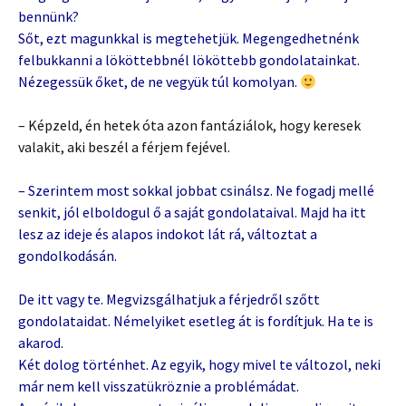
bennünk?
Sőt, ezt magunkkal is megtehetjük. Megengedhetnénk
felbukkanni a lököttebbnél lököttebb gondolatainkat.
Nézegessük őket, de ne vegyük túl komolyan.
– Képzeld, én hetek óta azon fantáziálok, hogy keresek
valakit, aki beszél a férjem fejével.
– Szerintem most sokkal jobbat csinálsz. Ne fogadj mellé
senkit, jól elboldogul ő a saját gondolataival. Majd ha itt
lesz az ideje és alapos indokot lát rá, változtat a
gondolkodásán.
De itt vagy te. Megvizsgálhatjuk a férjedről szőtt
gondolataidat. Némelyiket esetleg át is fordítjuk. Ha te is
akarod.
Két dolog történhet. Az egyik, hogy mivel te változol, neki
már nem kell visszatükröznie a problémádat.