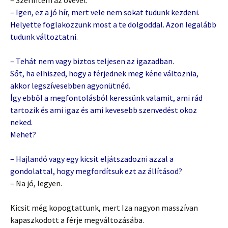
– Szerintem az övével.
– Igen, ez a jó hír, mert vele nem sokat tudunk kezdeni.
Helyette foglakozzunk most a te dolgoddal. Azon legalább
tudunk változtatni.
– Tehát nem vagy biztos teljesen az igazadban.
Sőt, ha elhiszed, hogy a férjednek meg kéne változnia,
akkor legszívesebben agyonütnéd.
Így ebből a megfontolásból keressünk valamit, ami rád
tartozik és ami igaz és ami kevesebb szenvedést okoz
neked.
Mehet?
– Hajlandó vagy egy kicsit eljátszadozni azzal a
gondolattal, hogy megfordítsuk ezt az állításod?
– Na jó, legyen.
Kicsit még kopogtattunk, mert Iza nagyon masszívan
kapaszkodott a férje megváltozásába.