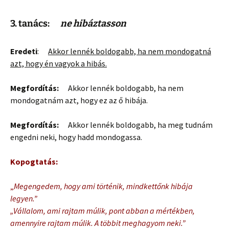
3. tanács:
ne hibáztasson
Eredeti
:
Akkor lennék boldogabb, ha nem mondogatná
azt, hogy én vagyok a hibás.
Megfordítás:
Akkor lennék boldogabb, ha nem
mondogatnám azt, hogy ez az ő hibája.
Megfordítás:
Akkor lennék boldogabb, ha meg tudnám
engedni neki, hogy hadd mondogassa.
Kopogtatás:
„
Megengedem, hogy ami történik, mindkettőnk hibája
legyen.”
„Vállalom, ami rajtam múlik, pont abban a mértékben,
amennyire rajtam múlik. A többit meghagyom neki.”