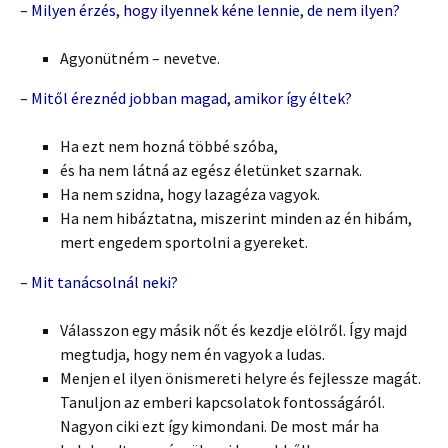
– Milyen érzés, hogy ilyennek kéne lennie, de nem ilyen?
Agyonütném – nevetve.
– Mitől éreznéd jobban magad, amikor így éltek?
Ha ezt nem hozná többé szóba,
és ha nem látná az egész életünket szarnak.
Ha nem szidna, hogy lazagéza vagyok.
Ha nem hibáztatna, miszerint minden az én hibám,
mert engedem sportolni a gyereket.
– Mit tanácsolnál neki?
Válasszon egy másik nőt és kezdje elölről. Így majd
megtudja, hogy nem én vagyok a ludas.
Menjen el ilyen önismereti helyre és fejlessze magát.
Tanuljon az emberi kapcsolatok fontosságáról.
Nagyon ciki ezt így kimondani. De most már ha