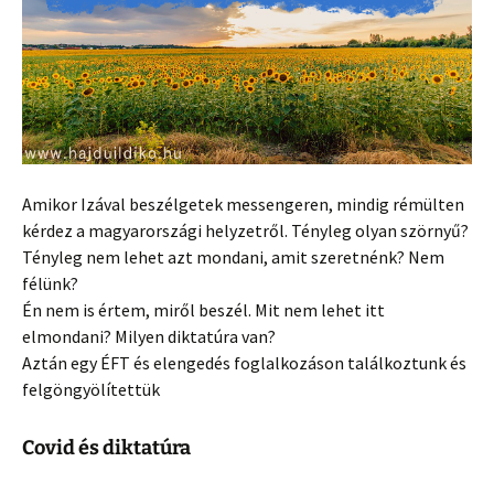
Amikor Izával beszélgetek messengeren, mindig rémülten
kérdez a magyarországi helyzetről. Tényleg olyan szörnyű?
Tényleg nem lehet azt mondani, amit szeretnénk? Nem
félünk?
Én nem is értem, miről beszél. Mit nem lehet itt
elmondani? Milyen diktatúra van?
Aztán egy ÉFT és elengedés foglalkozáson találkoztunk és
felgöngyölítettük
Covid és diktatúra