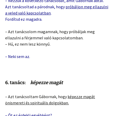
– Nézzük a következő tanácsodat, amit Gábornak adtál.
Azt tanácsoltad a párodnak, hogy
próbáljon meg ellazulni
a veled való kapcsolatban
.
Fordítsd ez magadra.
– Azt tanácsolom magamnak, hogy próbáljak meg
ellazulni a férjemmel való kapcsolatomban.
– Hú, ez nem lesz könnyű.
– Neki sem az.
6. tanács:
képezze magát
– Azt tanácsoltam Gábornak, hogy
képezze magát
önismereti és spirituális dolgokban.
– Őt ez érdekli egyébként?