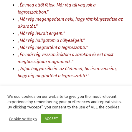
„Én meg ettől félek. Már rég túl vagyok a
legrosszabbon.”
„Már rég megengedtem neki, hogy rámkényszerítse az
akaratát.”
„Már rég leuralt engem.”
„Már rég hallgatom a hülyeségeit.”
„Már rég megtörtént a legrosszabb.”
„Én már rég visszahúzódom a sarokba és ezt most
megbocsájtom magamnak.”
„Vajon hogyan élném az életemet, ha észrevenném,
hogy rég megtörtént a legrosszabb?”
„Függök a férjemtől”
We use cookies on our website to give you the most relevant
experience by remembering your preferences and repeat visits.
– Jó érzés arra gondolni, hogy ennél már nem lehet rosszabb?
By clicking “Accept”, you consent to the use of ALL the cookies.
– elgondolkodva üldögél.
Cookie settings
ACCEPT
– Az a baj, hogy nagyon függök tőle.