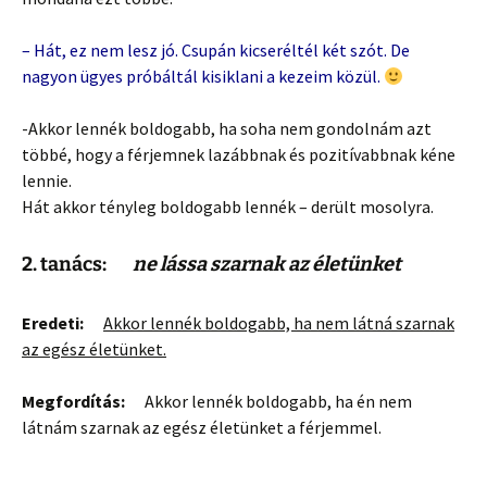
– Hát, ez nem lesz jó. Csupán kicseréltél két szót. De
nagyon ügyes próbáltál kisiklani a kezeim közül.
-Akkor lennék boldogabb, ha soha nem gondolnám azt
többé, hogy a férjemnek lazábbnak és pozitívabbnak kéne
lennie.
Hát akkor tényleg boldogabb lennék – derült mosolyra.
2
. tanács:
ne lássa szarnak az életünket
Eredeti:
Akkor lennék boldogabb, ha nem látná szarnak
az egész életünket.
Megfordítás:
Akkor lennék boldogabb, ha én nem
látnám szarnak az egész életünket a férjemmel.