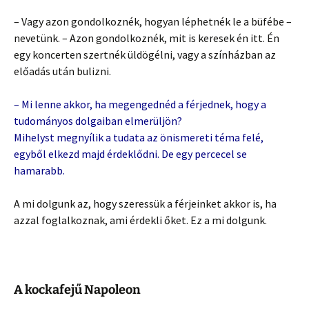
– Vagy azon gondolkoznék, hogyan léphetnék le a büfébe –
nevetünk. – Azon gondolkoznék, mit is keresek én itt. Én
egy koncerten szertnék üldögélni, vagy a színházban az
előadás után bulizni.
– Mi lenne akkor, ha megengednéd a férjednek, hogy a
tudományos dolgaiban elmerüljön?
Mihelyst megnyílik a tudata az önismereti téma felé,
egyből elkezd majd érdeklődni. De egy percecel se
hamarabb.
A mi dolgunk az, hogy szeressük a férjeinket akkor is, ha
azzal foglalkoznak, ami érdekli őket. Ez a mi dolgunk.
A kockafejű Napoleon