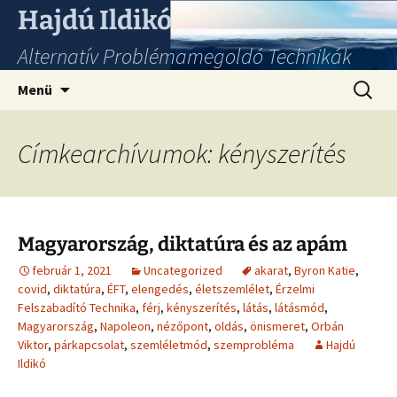
Hajdú Ildikó
Alternatív Problémamegoldó Technikák
Ugrás
Keresés
Menü
a
tartalomhoz
Címkearchívumok: kényszerítés
Magyarország, diktatúra és az apám
február 1, 2021
Uncategorized
akarat
,
Byron Katie
,
covid
,
diktatúra
,
ÉFT
,
elengedés
,
életszemlélet
,
Érzelmi
Felszabadító Technika
,
férj
,
kényszerítés
,
látás
,
látásmód
,
Magyarország
,
Napoleon
,
nézőpont
,
oldás
,
önismeret
,
Orbán
Viktor
,
párkapcsolat
,
szemléletmód
,
szemprobléma
Hajdú
Ildikó