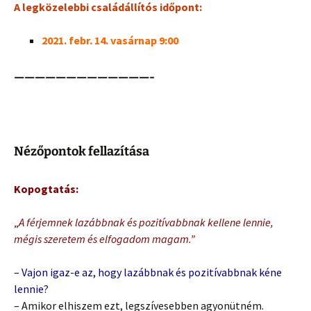
A legközelebbi családállítós időpont:
2021. febr. 14. vasárnap 9:00
—————————————-
Nézőpontok fellazítása
Kopogtatás:
„
A férjemnek lazábbnak és pozitívabbnak kellene lennie,
mégis szeretem és elfogadom magam.”
– Vajon igaz-e az, hogy lazábbnak és pozitívabbnak kéne
lennie?
– Amikor elhiszem ezt, legszívesebben agyonütném.