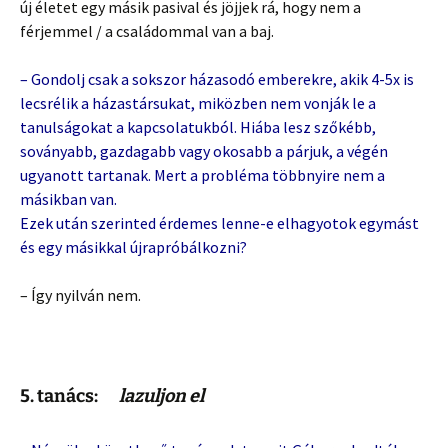
új életet egy másik pasival és jöjjek rá, hogy nem a
férjemmel / a családommal van a baj.
– Gondolj csak a sokszor házasodó emberekre, akik 4-5x is
lecsrélik a házastársukat, miközben nem vonják le a
tanulságokat a kapcsolatukból. Hiába lesz szőkébb,
soványabb, gazdagabb vagy okosabb a párjuk, a végén
ugyanott tartanak. Mert a probléma többnyire nem a
másikban van.
Ezek után szerinted érdemes lenne-e elhagyotok egymást
és egy másikkal újrapróbálkozni?
– Így nyilván nem.
5. tanács:
lazuljon el