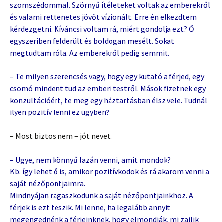
szomszédommal. Szörnyű ítéleteket voltak az emberekről
és valami rettenetes jövőt vízionált. Erre én elkezdtem
kérdezgetni. Kíváncsi voltam rá, miért gondolja ezt? Ő
egyszeriben felderült és boldogan mesélt. Sokat
megtudtam róla. Az emberekről pedig semmit.
– Te milyen szerencsés vagy, hogy egy kutató a férjed, egy
csomó mindent tud az emberi testről. Mások fizetnek egy
konzultációért, te meg egy háztartásban élsz vele. Tudnál
ilyen pozitív lenni ez ügyben?
– Most biztos nem – jót nevet.
– Ugye, nem könnyű lazán venni, amit mondok?
Kb. így lehet ő is, amikor pozitívkodok és rá akarom venni a
saját nézőpontjaimra.
Mindnyájan ragaszkodunk a saját nézőpontjainkhoz. A
férjek is ezt teszik. Mi lenne, ha legalább annyit
megengednénk a férjeinknek, hogy elmondják, mi zajlik