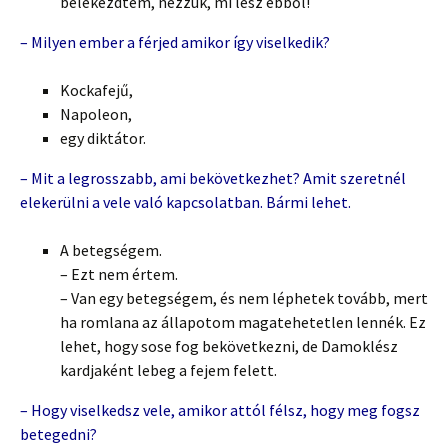
belekezdtem, nézzük, mi lesz ebből!
– Milyen ember a férjed amikor így viselkedik?
Kockafejű,
Napoleon,
egy diktátor.
– Mit a legrosszabb, ami bekövetkezhet? Amit szeretnél
elekerülni a vele való kapcsolatban. Bármi lehet.
A betegségem.
– Ezt nem értem.
– Van egy betegségem, és nem léphetek tovább, mert
ha romlana az állapotom magatehetetlen lennék. Ez
lehet, hogy sose fog bekövetkezni, de Damoklész
kardjaként lebeg a fejem felett.
– Hogy viselkedsz vele, amikor attól félsz, hogy meg fogsz
betegedni?