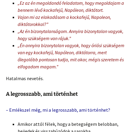
„Ez az én megoldandó feladatom, hogy megoldajam a
bennem lévő kockafejű, Napóleon, diktátort.
Vajon mi az elakadásom a kockafejű, Napoleon,
diktátorokkal?”
„Az én bizonytalanságom. Annyira bizonytalan vagyok,
hogy szükségem van rájuk.”
„Én annyira bizonytalan vagyok, hogy óriási szükségem
van egy kockafejű, Napóleon, diktátorra, mert
őlegalább pontosan tudja, mit akar, mégis szeretem és
elfogadom magam.”
Hatalmas nevetés.
A legrosszabb, ami történhet
– Emlékszel még, mi a legrosszabb, ami történhet?
Amikor attól félek, hogy a betegségem belobban,
beijedek és visszahúzódok a sarokba.