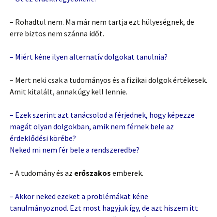
– Rohadtul nem. Ma már nem tartja ezt hülyeségnek, de
erre biztos nem szánna időt.
– Miért kéne ilyen alternatív dolgokat tanulnia?
– Mert neki csak a tudományos és a fizikai dolgok értékesek.
Amit kitalált, annak úgy kell lennie.
– Ezek szerint azt tanácsolod a férjednek, hogy képezze
magát olyan dolgokban, amik nem férnek bele az
érdeklődési körébe?
Neked mi nem fér bele a rendszeredbe?
– A tudomány és az
erőszakos
emberek.
– Akkor neked ezeket a problémákat kéne
tanulmányoznod. Ezt most hagyjuk így, de azt hiszem itt