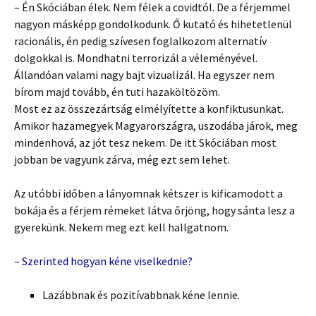
– Én Skóciában élek. Nem félek a covidtól. De a férjemmel
nagyon másképp gondolkodunk. Ő kutató és hihetetlenül
racionális, én pedig szívesen foglalkozom alternatív
dolgokkal is. Mondhatni terrorizál a véleményével.
Állandóan valami nagy bajt vizualizál. Ha egyszer nem
bírom majd tovább, én tuti hazaköltözöm.
Most ez az összezártság elmélyítette a konfiktusunkat.
Amikor hazamegyek Magyarországra, uszodába járok, meg
mindenhová, az jót tesz nekem. De itt Skóciában most
jobban be vagyunk zárva, még ezt sem lehet.
Az utóbbi időben a lányomnak kétszer is kificamodott a
bokája és a férjem rémeket látva őrjöng, hogy sánta lesz a
gyerekünk. Nekem meg ezt kell hallgatnom.
– Szerinted hogyan kéne viselkednie?
Lazábbnak és pozitívabbnak kéne lennie.