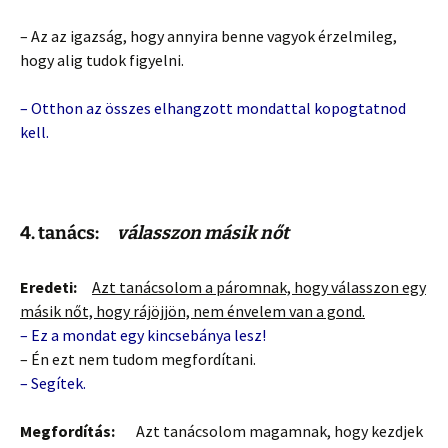
– Az az igazság, hogy annyira benne vagyok érzelmileg,
hogy alig tudok figyelni.
– Otthon az összes elhangzott mondattal kopogtatnod
kell.
4. tanács:
válasszon másik nőt
Eredeti:
Azt tanácsolom a páromnak, hogy válasszon egy
másik nőt, hogy rájöjjön, nem énvelem van a gond.
– Ez a mondat egy kincsebánya lesz!
– Én ezt nem tudom megfordítani.
– Segítek.
Megfordítás:
Azt tanácsolom magamnak, hogy kezdjek