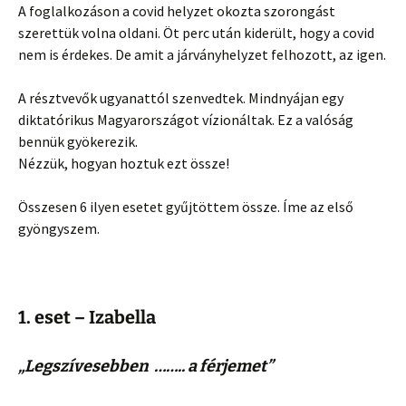
A foglalkozáson a covid helyzet okozta szorongást
szerettük volna oldani. Öt perc után kiderült, hogy a covid
nem is érdekes. De amit a járványhelyzet felhozott, az igen.
A résztvevők ugyanattól szenvedtek. Mindnyájan egy
diktatórikus Magyarországot vízionáltak. Ez a valóság
bennük gyökerezik.
Nézzük, hogyan hoztuk ezt össze!
Összesen 6 ilyen esetet gyűjtöttem össze. Íme az első
gyöngyszem.
1. eset – Izabella
„Legszívesebben …….. a férjemet”