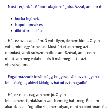
– Most térjünk át Gábor tulajdonságaira. Azzal, amikor őt
kocka fejűnek,
Napoleonnak és
diktátornak látod.
– Hát ez az az apukám. Ő volt ilyen, de nem kicsit. Olyan
volt , mint egy őrmester. Most értettem meg azt a
mondást, amit sokszor hallottam. Szóval, amit nem
oldottam meg valahol – és ő már meghalt – azt
visszakapom.
– Fogalmazzunk inkább úgy, hogy kaptál hozzá egy másik
lehetőséget, akivel kidolgozhatod ezt magadból.
– Hú, ez most nagyon nem jó. Olyan
lelkiismeretfurdalásom van. Nemrég halt meg. Én nem
akarok ezzel foglalkozni, mert olyan, mintha bántanám őt.