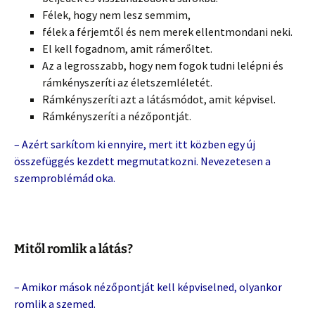
Félek, hogy nem lesz semmim,
félek a férjemtől és nem merek ellentmondani neki.
El kell fogadnom, amit rámerőltet.
Az a legrosszabb, hogy nem fogok tudni lelépni és
rámkényszeríti az életszemléletét.
Rámkényszeríti azt a látásmódot, amit képvisel.
Rámkényszeríti a nézőpontját.
– Azért sarkítom ki ennyire, mert itt közben egy új
összefüggés kezdett megmutatkozni. Nevezetesen a
szemproblémád oka.
Mitől romlik a látás?
– Amikor mások nézőpontját kell képviselned, olyankor
romlik a szemed.