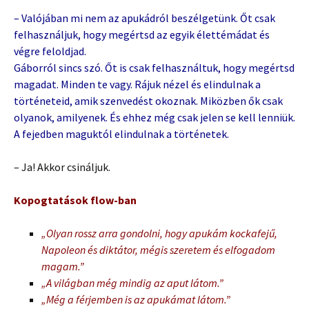
– Valójában mi nem az apukádról beszélgetünk. Őt csak
felhasználjuk, hogy megértsd az egyik élettémádat és
végre feloldjad.
Gáborról sincs szó. Őt is csak felhasználtuk, hogy megértsd
magadat. Minden te vagy. Rájuk nézel és elindulnak a
történeteid, amik szenvedést okoznak. Miközben ők csak
olyanok, amilyenek. És ehhez még csak jelen se kell lenniük.
A fejedben maguktól elindulnak a történetek.
– Ja! Akkor csináljuk.
Kopogtatások flow-ban
„Olyan rossz arra gondolni, hogy apukám kockafejű,
Napoleon és diktátor, mégis szeretem és elfogadom
magam.”
„A világban még mindig az aput látom.”
„Még a férjemben is az apukámat látom.”