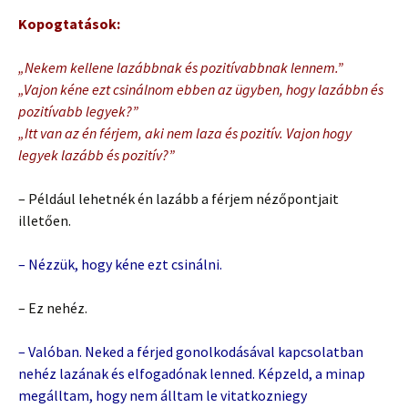
Kopogtatások:
„Nekem kellene lazábbnak és pozitívabbnak lennem.”
„Vajon kéne ezt csinálnom ebben az ügyben, hogy lazábbn és
pozitívabb legyek?”
„Itt van az én férjem, aki nem laza és pozitív. Vajon hogy
legyek lazább és pozitív?”
– Például lehetnék én lazább a férjem nézőpontjait
illetően.
– Nézzük, hogy kéne ezt csinálni.
– Ez nehéz.
– Valóban. Neked a férjed gonolkodásával kapcsolatban
nehéz lazának és elfogadónak lenned. Képzeld, a minap
megálltam, hogy nem álltam le vitatkozniegy