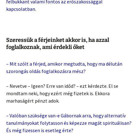
felbukkant valami fontos az erőszakossággal
kapcsolatban.
Szeressük a férjeinket akkor is, ha azzal
foglalkoznak, ami érdekli őket
– Mit szólt a férjed, amikor megtudta, hogy ma délután
szorongás oldás foglalkozásra mész?
– Nevetve – Igeen? Erre van időd? – ezt kérdezte. El se
mondtam neki, hogy ezért még fizetek is. Ekkora
marhaságért pénzt adok.
– Valóban szüksége van-e Gábornak arra, hogy alternatív
tanulmányokat folytasson és képezze magát spirituálisan?
És még fizessen is esetleg érte?