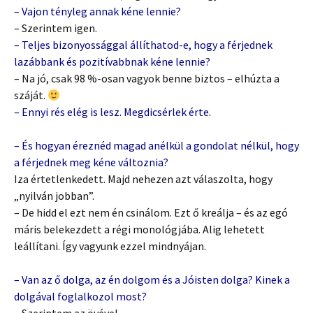
– Vajon tényleg annak kéne lennie?
– Szerintem igen.
– Teljes bizonyossággal állíthatod-e, hogy a férjednek
lazábbank és pozitívabbnak kéne lennie?
– Na jó, csak 98 %-osan vagyok benne biztos – elhúzta a
száját.
– Ennyi rés elég is lesz. Megdicsérlek érte.
– És hogyan éreznéd magad anélkül a gondolat nélkül, hogy
a férjednek meg kéne változnia?
Iza értetlenkedett. Majd nehezen azt válaszolta, hogy
„nyilván jobban”.
– De hidd el ezt nem én csinálom. Ezt ő kreálja – és az egó
máris belekezdett a régi monológjába. Alig lehetett
leállítani. Így vagyunk ezzel mindnyájan.
– Van az ő dolga, az én dolgom és a Jóisten dolga? Kinek a
dolgával foglalkozol most?