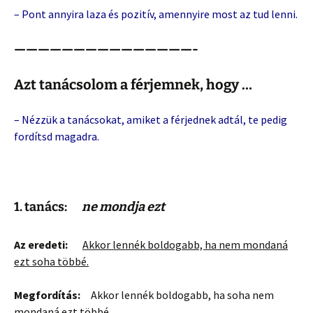
– Pont annyira laza és pozitív, amennyire most az tud lenni.
———————————————-
Azt tanácsolom a férjemnek, hogy …
– Nézzük a tanácsokat, amiket a férjednek adtál, te pedig
fordítsd magadra.
1. tanács:
ne mondja ezt
Az eredeti:
Akkor lennék boldogabb, ha nem mondaná
ezt soha többé.
Megfordítás:
Akkor lennék boldogabb, ha soha nem
mondaná ezt többé.