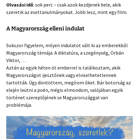
Olvasási idő
: sok perc – csak azok kezdjenek bele, akik
szeretik az esettanulmányokat. Jobb lesz, mint egy film.
A Magyarország elleni indulat
Sokszor figyelem, milyen indulatot vált ki az emberekből
Magyarország témája. A diktatúra, a szegénység, Orbán
Viktor, …
Aztán az egyik héten öt emberrel is találkoztam, akik
Magyarországot ijesztőnek vagy elviselhetetlennek
tartották. Úgy döntöttem, megírom őket. Bár botorság az
elején leütni a poén, mégis elmondom, valójában egyik
történet szereplőjének se Magyarországgal van
problémája.