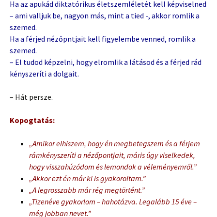
Ha az apukád diktatórikus életszemléletét kell képviselned
– ami valljuk be, nagyon más, mint a tied -, akkor romlik a
szemed.
Ha a férjed nézőpntjait kell figyelembe venned, romlik a
szemed.
– El tudod képzelni, hogy elromlik a látásod és a férjed rád
kényszeríti a dolgait.
– Hát persze.
Kopogtatás:
„Amikor elhiszem, hogy én megbetegszem és a férjem
rámkényszeríti a nézőpontjait, máris úgy viselkedek,
hogy visszahúzódom és lemondok a véleményemről.”
„Akkor ezt én már ki is gyakoroltam.”
„A legrosszabb már rég megtörtént.”
„Tizenéve gyakorlom – hahotázva. Legalább 15 éve –
még jobban nevet.”