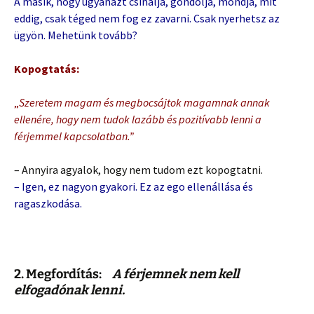
A másik, hogy ugyanazt csinálja, gondolja, mondja, mit
eddig, csak téged nem fog ez zavarni. Csak nyerhetsz az
ügyön. Mehetünk tovább?
Kopogtatás:
„
Szeretem magam és megbocsájtok magamnak annak
ellenére, hogy nem tudok lazább és pozitívabb lenni a
férjemmel kapcsolatban.”
– Annyira agyalok, hogy nem tudom ezt kopogtatni.
– Igen, ez nagyon gyakori. Ez az ego ellenállása és
ragaszkodása.
2. Megfordítás:
A férjemnek nem kell
elfogadónak lenni.