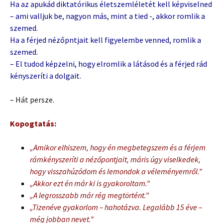
Ha az apukád diktatórikus életszemléletét kell képviselned
– ami valljuk be, nagyon más, mint a tied -, akkor romlik a
szemed.
Ha a férjed nézőpntjait kell figyelembe venned, romlik a
szemed.
– El tudod képzelni, hogy elromlik a látásod és a férjed rád
kényszeríti a dolgait.
– Hát persze.
Kopogtatás:
„Amikor elhiszem, hogy én megbetegszem és a férjem
rámkényszeríti a nézőpontjait, máris úgy viselkedek,
hogy visszahúzódom és lemondok a véleményemről.”
„Akkor ezt én már ki is gyakoroltam.”
„A legrosszabb már rég megtörtént.”
„Tizenéve gyakorlom – hahotázva. Legalább 15 éve –
még jobban nevet.”