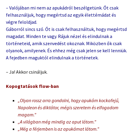
– Valójában mi nem az apukádról beszélgetünk. Őt csak
felhasználjuk, hogy megértsd az egyik élettémádat és
végre feloldjad.
Gáborról sincs szó. Őt is csak felhasználtuk, hogy megértsd
magadat. Minden te vagy. Rájuk nézel és elindulnak a
történeteid, amik szenvedést okoznak. Miközben ők csak
olyanok, amilyenek. És ehhez még csak jelen se kell lenniük.
A fejedben maguktól elindulnak a történetek.
– Ja! Akkor csináljuk.
Kopogtatások flow-ban
„Olyan rossz arra gondolni, hogy apukám kockafejű,
Napoleon és diktátor, mégis szeretem és elfogadom
magam.”
„A világban még mindig az aput látom.”
„Még a férjemben is az apukámat látom.”