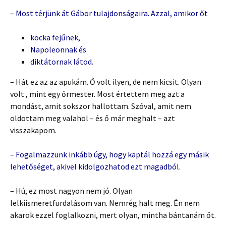
– Most térjünk át Gábor tulajdonságaira. Azzal, amikor őt
kocka fejűnek,
Napoleonnak és
diktátornak látod.
– Hát ez az az apukám. Ő volt ilyen, de nem kicsit. Olyan
volt , mint egy őrmester. Most értettem meg azt a
mondást, amit sokszor hallottam. Szóval, amit nem
oldottam meg valahol – és ő már meghalt – azt
visszakapom.
– Fogalmazzunk inkább úgy, hogy kaptál hozzá egy másik
lehetőséget, akivel kidolgozhatod ezt magadból.
– Hú, ez most nagyon nem jó. Olyan
lelkiismeretfurdalásom van. Nemrég halt meg. Én nem
akarok ezzel foglalkozni, mert olyan, mintha bántanám őt.