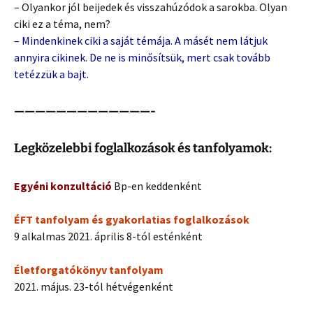
– Olyankor jól beijedek és visszahúzódok a sarokba. Olyan
ciki ez a téma, nem?
– Mindenkinek ciki a saját témája. A másét nem látjuk
annyira cikinek. De ne is minősítsük, mert csak tovább
tetézzük a bajt.
—————————————-
Legközelebbi foglalkozások és tanfolyamok:
Egyéni konzultáció
Bp-en keddenként
ÉFT tanfolyam és gyakorlatias foglalkozások
9 alkalmas 2021. április 8-tól esténként
Életforgatókönyv tanfolyam
2021. május. 23-tól hétvégenként