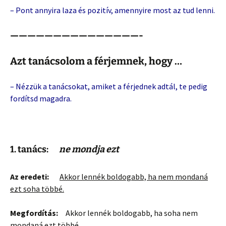
– Pont annyira laza és pozitív, amennyire most az tud lenni.
———————————————-
Azt tanácsolom a férjemnek, hogy …
– Nézzük a tanácsokat, amiket a férjednek adtál, te pedig
fordítsd magadra.
1. tanács:
ne mondja ezt
Az eredeti:
Akkor lennék boldogabb, ha nem mondaná
ezt soha többé.
Megfordítás:
Akkor lennék boldogabb, ha soha nem
mondaná ezt többé.