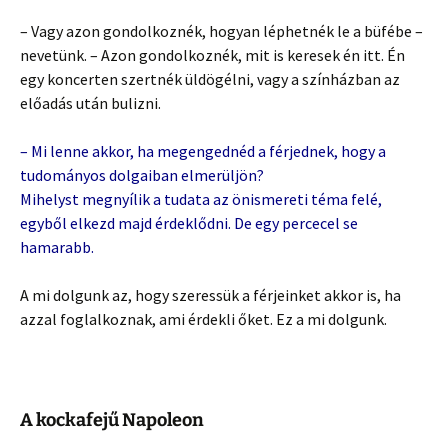
– Vagy azon gondolkoznék, hogyan léphetnék le a büfébe –
nevetünk. – Azon gondolkoznék, mit is keresek én itt. Én
egy koncerten szertnék üldögélni, vagy a színházban az
előadás után bulizni.
– Mi lenne akkor, ha megengednéd a férjednek, hogy a
tudományos dolgaiban elmerüljön?
Mihelyst megnyílik a tudata az önismereti téma felé,
egyből elkezd majd érdeklődni. De egy percecel se
hamarabb.
A mi dolgunk az, hogy szeressük a férjeinket akkor is, ha
azzal foglalkoznak, ami érdekli őket. Ez a mi dolgunk.
A kockafejű Napoleon