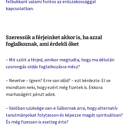
felbukkant valami fontos az erőszakossággal
kapcsolatban.
Szeressük a férjeinket akkor is, ha azzal
foglalkoznak, ami érdekli őket
– Mit szólt a férjed, amikor megtudta, hogy ma délután
szorongás oldás foglalkozásra mész?
– Nevetve – Igeen? Erre van időd? – ezt kérdezte. El se
mondtam neki, hogy ezért még fizetek is. Ekkora
marhaságért pénzt adok.
– Valóban szüksége van-e Gábornak arra, hogy alternatív
tanulmányokat folytasson és képezze magát spirituálisan?
És még fizessen is esetleg érte?