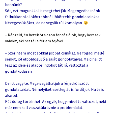
bennünk?
Sőt, ezt magunkkal is megtehetjük. Megengedhetnénk
felbukkanni a lököttebbnél lököttebb gondolatainkat.
Nézegessük őket, de ne vegyük túl komolyan.
– Képzeld, én hetek óta azon fantáziálok, hogy keresek
valakit, aki beszél a férjem fejével.
– Szerintem most sokkal jobbat csinálsz. Ne fogadj mellé
senkit, jól elboldogul ő a saját gondolataival. Majd ha itt
lesz az ideje és alapos indokot lát rá, változtat a
gondolkodásán.
De itt vagy te. Megvizsgálhatjuk a férjedről szőtt
gondolataidat. Némelyiket esetleg át is fordítjuk. Ha te is
akarod.
Két dolog történhet. Az egyik, hogy mivel te változol, neki
már nem kell visszatükröznie a problémádat.