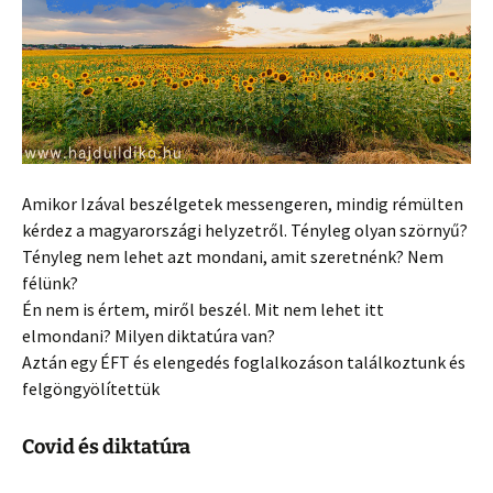
Amikor Izával beszélgetek messengeren, mindig rémülten
kérdez a magyarországi helyzetről. Tényleg olyan szörnyű?
Tényleg nem lehet azt mondani, amit szeretnénk? Nem
félünk?
Én nem is értem, miről beszél. Mit nem lehet itt
elmondani? Milyen diktatúra van?
Aztán egy ÉFT és elengedés foglalkozáson találkoztunk és
felgöngyölítettük
Covid és diktatúra