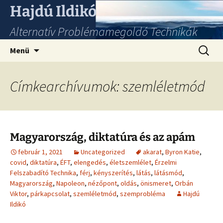
Hajdú Ildikó
Alternatív Problémamegoldó Technikák
Ugrás
Keresés
Menü
a
tartalomhoz
Címkearchívumok: szemléletmód
Magyarország, diktatúra és az apám
február 1, 2021
Uncategorized
akarat
,
Byron Katie
,
covid
,
diktatúra
,
ÉFT
,
elengedés
,
életszemlélet
,
Érzelmi
Felszabadító Technika
,
férj
,
kényszerítés
,
látás
,
látásmód
,
Magyarország
,
Napoleon
,
nézőpont
,
oldás
,
önismeret
,
Orbán
Viktor
,
párkapcsolat
,
szemléletmód
,
szemprobléma
Hajdú
Ildikó