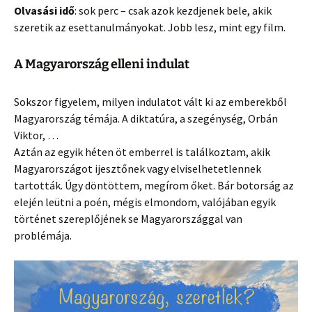
Olvasási idő
: sok perc – csak azok kezdjenek bele, akik
szeretik az esettanulmányokat. Jobb lesz, mint egy film.
A Magyarország elleni indulat
Sokszor figyelem, milyen indulatot vált ki az emberekből
Magyarország témája. A diktatúra, a szegénység, Orbán
Viktor, …
Aztán az egyik héten öt emberrel is találkoztam, akik
Magyarországot ijesztőnek vagy elviselhetetlennek
tartották. Úgy döntöttem, megírom őket. Bár botorság az
elején leütni a poén, mégis elmondom, valójában egyik
történet szereplőjének se Magyarországgal van
problémája.