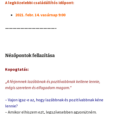
A legközelebbi családállítós időpont:
2021. febr. 14. vasárnap 9:00
—————————————-
Nézőpontok fellazítása
Kopogtatás:
„
A férjemnek lazábbnak és pozitívabbnak kellene lennie,
mégis szeretem és elfogadom magam.”
– Vajon igaz-e az, hogy lazábbnak és pozitívabbnak kéne
lennie?
– Amikor elhiszem ezt, legszívesebben agyonütném.