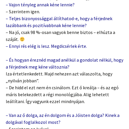
– Vajon tényleg annak kéne lennie?
– Szerintem igen.
– Teljes bizonyossággal állíthatod-e, hogy a férjednek
lazábbank és pozitívabbnak kéne lennie?
– Na jó, csak 98 %-osan vagyok benne biztos – elhúzta a
száját.
– Ennyi rés elég is lesz. Megdicsérlek érte.
– És hogyan éreznéd magad anélkül a gondolat nélkül, hogy
a férjednek meg kéne változnia?
Iza értetlenkedett. Majd nehezen azt válaszolta, hogy
„nyilván jobban”.
– De hidd el ezt nem én csinálom. Ezt ő kreálja – és az egó
máris belekezdett a régi monológjába. Alig lehetett
leállítani. Így vagyunk ezzel mindnyájan.
– Van az ő dolga, az én dolgom és a Jóisten dolga? Kinek a
dolgával foglalkozol most?