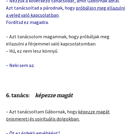
– Nézzük a következő tanácsodat, amit Gábornak adtál.
Azt tanácsoltad a párodnak, hogy
próbáljon meg ellazulni
a veled való kapcsolatban
.
Fordítsd ez magadra.
– Azt tanácsolom magamnak, hogy próbáljak meg
ellazulni a férjemmel való kapcsolatomban.
– Hú, ez nem lesz könnyű.
– Neki sem az.
6. tanács:
képezze magát
– Azt tanácsoltam Gábornak, hogy
képezze magát
önismereti és spirituális dolgokban.
– Őt ez érdekli egyébként?