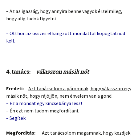
– Az az igazság, hogy annyira benne vagyok érzelmileg,
hogy alig tudok figyelni.
– Otthon az összes elhangzott mondattal kopogtatnod
kell.
4. tanács:
válasszon másik nőt
Eredeti:
Azt tanácsolom a páromnak, hogy válasszon egy
másik nőt, hogy rájöjjön, nem énvelem van a gond.
– Ez a mondat egy kincsebánya lesz!
– Én ezt nem tudom megfordítani.
– Segítek.
Megfordítás:
Azt tanácsolom magamnak, hogy kezdjek