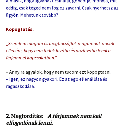
A másik, hogy ugyanazt csinálja, gondolja, mondja, mit
eddig, csak téged nem fog ez zavarni. Csak nyerhetsz az
ügyön. Mehetünk tovább?
Kopogtatás:
„
Szeretem magam és megbocsájtok magamnak annak
ellenére, hogy nem tudok lazább és pozitívabb lenni a
férjemmel kapcsolatban.”
– Annyira agyalok, hogy nem tudom ezt kopogtatni.
– Igen, ez nagyon gyakori. Ez az ego ellenállása és
ragaszkodása.
2. Megfordítás:
A férjemnek nem kell
elfogadónak lenni.