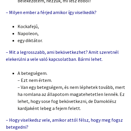
belekezdtem, nézzük, mi lesz ebből!
– Milyen ember a férjed amikor így viselkedik?
Kockafejű,
Napoleon,
egy diktátor.
– Mit a legrosszabb, ami bekövetkezhet? Amit szeretnél
elekerülni a vele való kapcsolatban. Bármi lehet.
A betegségem.
– Ezt nem értem.
– Van egy betegségem, és nem léphetek tovább, mert
ha romlana az állapotom magatehetetlen lennék. Ez
lehet, hogy sose fog bekövetkezni, de Damoklész
kardjaként lebeg a fejem felett.
– Hogy viselkedsz vele, amikor attól félsz, hogy meg fogsz
betegedni?