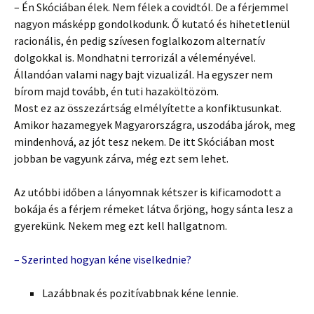
– Én Skóciában élek. Nem félek a covidtól. De a férjemmel
nagyon másképp gondolkodunk. Ő kutató és hihetetlenül
racionális, én pedig szívesen foglalkozom alternatív
dolgokkal is. Mondhatni terrorizál a véleményével.
Állandóan valami nagy bajt vizualizál. Ha egyszer nem
bírom majd tovább, én tuti hazaköltözöm.
Most ez az összezártság elmélyítette a konfiktusunkat.
Amikor hazamegyek Magyarországra, uszodába járok, meg
mindenhová, az jót tesz nekem. De itt Skóciában most
jobban be vagyunk zárva, még ezt sem lehet.
Az utóbbi időben a lányomnak kétszer is kificamodott a
bokája és a férjem rémeket látva őrjöng, hogy sánta lesz a
gyerekünk. Nekem meg ezt kell hallgatnom.
– Szerinted hogyan kéne viselkednie?
Lazábbnak és pozitívabbnak kéne lennie.