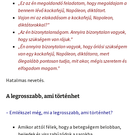
„Ez az én megoldandó feladatom, hogy megoldajam a
bennem lévő kockafejű, Napóleon, diktátort.
Vajon mi az elakadásom a kockafejű, Napoleon,
diktátorokkal?”
„Az én bizonytalanságom. Annyira bizonytalan vagyok,
hogy szükségem van rájuk.”
„Én annyira bizonytalan vagyok, hogy óriási szükségem
van egy kockafejű, Napóleon, diktátorra, mert
őlegalább pontosan tudja, mit akar, mégis szeretem és
elfogadom magam.”
Hatalmas nevetés.
A legrosszabb, ami történhet
– Emlékszel még, mi a legrosszabb, ami történhet?
Amikor attól félek, hogy a betegségem belobban,
beijedek és visszahúzódok a sarokba.