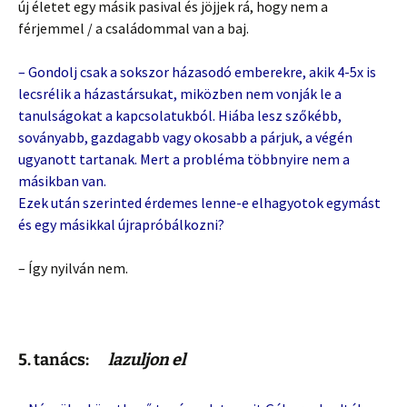
új életet egy másik pasival és jöjjek rá, hogy nem a
férjemmel / a családommal van a baj.
– Gondolj csak a sokszor házasodó emberekre, akik 4-5x is
lecsrélik a házastársukat, miközben nem vonják le a
tanulságokat a kapcsolatukból. Hiába lesz szőkébb,
soványabb, gazdagabb vagy okosabb a párjuk, a végén
ugyanott tartanak. Mert a probléma többnyire nem a
másikban van.
Ezek után szerinted érdemes lenne-e elhagyotok egymást
és egy másikkal újrapróbálkozni?
– Így nyilván nem.
5. tanács:
lazuljon el