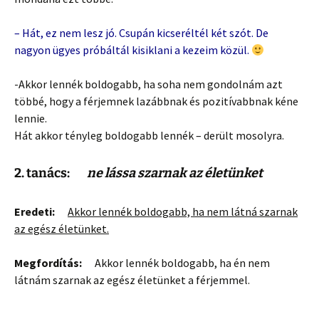
– Hát, ez nem lesz jó. Csupán kicseréltél két szót. De
nagyon ügyes próbáltál kisiklani a kezeim közül.
-Akkor lennék boldogabb, ha soha nem gondolnám azt
többé, hogy a férjemnek lazábbnak és pozitívabbnak kéne
lennie.
Hát akkor tényleg boldogabb lennék – derült mosolyra.
2
. tanács:
ne lássa szarnak az életünket
Eredeti:
Akkor lennék boldogabb, ha nem látná szarnak
az egész életünket.
Megfordítás:
Akkor lennék boldogabb, ha én nem
látnám szarnak az egész életünket a férjemmel.