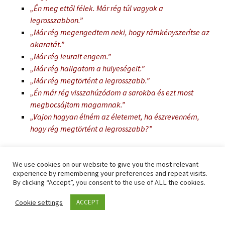
„Én meg ettől félek. Már rég túl vagyok a
legrosszabbon.”
„Már rég megengedtem neki, hogy rámkényszerítse az
akaratát.”
„Már rég leuralt engem.”
„Már rég hallgatom a hülyeségeit.”
„Már rég megtörtént a legrosszabb.”
„Én már rég visszahúzódom a sarokba és ezt most
megbocsájtom magamnak.”
„Vajon hogyan élném az életemet, ha észrevenném,
hogy rég megtörtént a legrosszabb?”
„Függök a férjemtől”
We use cookies on our website to give you the most relevant
experience by remembering your preferences and repeat visits.
– Jó érzés arra gondolni, hogy ennél már nem lehet rosszabb?
By clicking “Accept”, you consent to the use of ALL the cookies.
– elgondolkodva üldögél.
Cookie settings
ACCEPT
– Az a baj, hogy nagyon függök tőle.