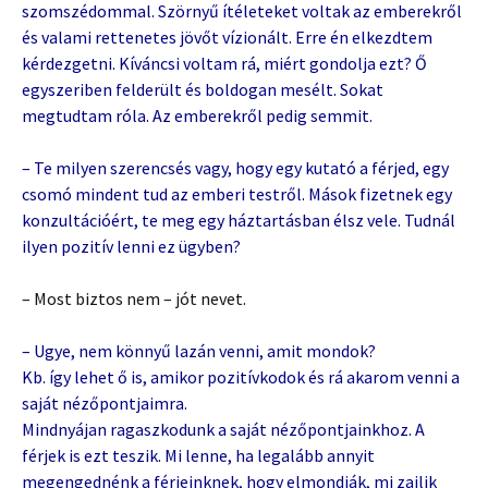
szomszédommal. Szörnyű ítéleteket voltak az emberekről
és valami rettenetes jövőt vízionált. Erre én elkezdtem
kérdezgetni. Kíváncsi voltam rá, miért gondolja ezt? Ő
egyszeriben felderült és boldogan mesélt. Sokat
megtudtam róla. Az emberekről pedig semmit.
– Te milyen szerencsés vagy, hogy egy kutató a férjed, egy
csomó mindent tud az emberi testről. Mások fizetnek egy
konzultációért, te meg egy háztartásban élsz vele. Tudnál
ilyen pozitív lenni ez ügyben?
– Most biztos nem – jót nevet.
– Ugye, nem könnyű lazán venni, amit mondok?
Kb. így lehet ő is, amikor pozitívkodok és rá akarom venni a
saját nézőpontjaimra.
Mindnyájan ragaszkodunk a saját nézőpontjainkhoz. A
férjek is ezt teszik. Mi lenne, ha legalább annyit
megengednénk a férjeinknek, hogy elmondják, mi zajlik