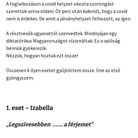
A foglalkozáson a covid helyzet okozta szorongást
szerettük volna oldani. Öt perc után kiderült, hogy a covid
nem is érdekes. De amit a járványhelyzet felhozott, az igen.
A résztvevők ugyanattól szenvedtek. Mindnyájan egy
diktatórikus Magyarországot vízionáltak. Ez a valóság
bennük gyökerezik.
Nézzük, hogyan hoztuk ezt össze!
Összesen 6 ilyen esetet gyűjtöttem össze. Íme az első
gyöngyszem.
1. eset – Izabella
„Legszívesebben …….. a férjemet”