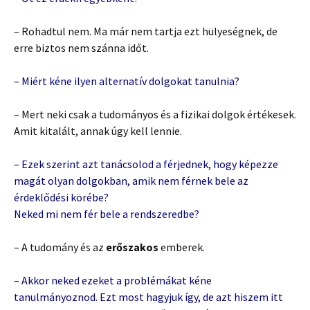
– Rohadtul nem. Ma már nem tartja ezt hülyeségnek, de
erre biztos nem szánna időt.
– Miért kéne ilyen alternatív dolgokat tanulnia?
– Mert neki csak a tudományos és a fizikai dolgok értékesek.
Amit kitalált, annak úgy kell lennie.
– Ezek szerint azt tanácsolod a férjednek, hogy képezze
magát olyan dolgokban, amik nem férnek bele az
érdeklődési körébe?
Neked mi nem fér bele a rendszeredbe?
– A tudomány és az
erőszakos
emberek.
– Akkor neked ezeket a problémákat kéne
tanulmányoznod. Ezt most hagyjuk így, de azt hiszem itt