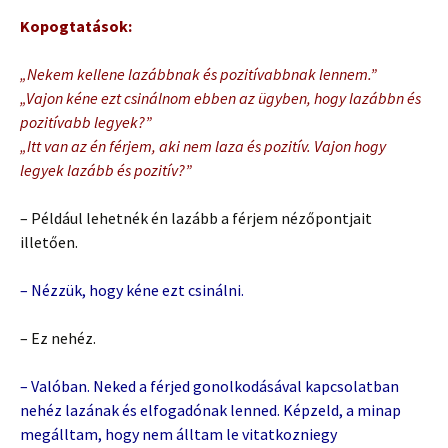
Kopogtatások:
„Nekem kellene lazábbnak és pozitívabbnak lennem.”
„Vajon kéne ezt csinálnom ebben az ügyben, hogy lazábbn és
pozitívabb legyek?”
„Itt van az én férjem, aki nem laza és pozitív. Vajon hogy
legyek lazább és pozitív?”
– Például lehetnék én lazább a férjem nézőpontjait
illetően.
– Nézzük, hogy kéne ezt csinálni.
– Ez nehéz.
– Valóban. Neked a férjed gonolkodásával kapcsolatban
nehéz lazának és elfogadónak lenned. Képzeld, a minap
megálltam, hogy nem álltam le vitatkozniegy