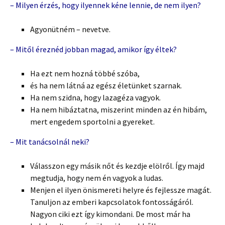
– Milyen érzés, hogy ilyennek kéne lennie, de nem ilyen?
Agyonütném – nevetve.
– Mitől éreznéd jobban magad, amikor így éltek?
Ha ezt nem hozná többé szóba,
és ha nem látná az egész életünket szarnak.
Ha nem szidna, hogy lazagéza vagyok.
Ha nem hibáztatna, miszerint minden az én hibám,
mert engedem sportolni a gyereket.
– Mit tanácsolnál neki?
Válasszon egy másik nőt és kezdje elölről. Így majd
megtudja, hogy nem én vagyok a ludas.
Menjen el ilyen önismereti helyre és fejlessze magát.
Tanuljon az emberi kapcsolatok fontosságáról.
Nagyon ciki ezt így kimondani. De most már ha