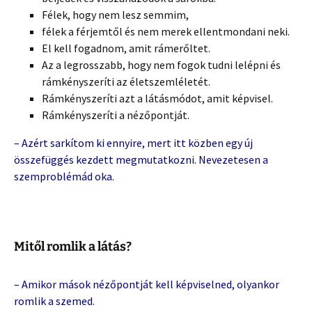
Félek, hogy nem lesz semmim,
félek a férjemtől és nem merek ellentmondani neki.
El kell fogadnom, amit rámerőltet.
Az a legrosszabb, hogy nem fogok tudni lelépni és
rámkényszeríti az életszemléletét.
Rámkényszeríti azt a látásmódot, amit képvisel.
Rámkényszeríti a nézőpontját.
– Azért sarkítom ki ennyire, mert itt közben egy új
összefüggés kezdett megmutatkozni. Nevezetesen a
szemproblémád oka.
Mitől romlik a látás?
– Amikor mások nézőpontját kell képviselned, olyankor
romlik a szemed.