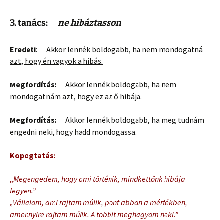
3. tanács:
ne hibáztasson
Eredeti
:
Akkor lennék boldogabb, ha nem mondogatná
azt, hogy én vagyok a hibás.
Megfordítás:
Akkor lennék boldogabb, ha nem
mondogatnám azt, hogy ez az ő hibája.
Megfordítás:
Akkor lennék boldogabb, ha meg tudnám
engedni neki, hogy hadd mondogassa.
Kopogtatás:
„
Megengedem, hogy ami történik, mindkettőnk hibája
legyen.”
„Vállalom, ami rajtam múlik, pont abban a mértékben,
amennyire rajtam múlik. A többit meghagyom neki.”