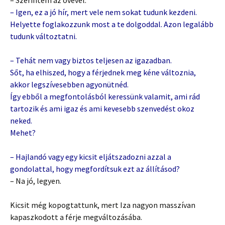
– Szerintem az övével.
– Igen, ez a jó hír, mert vele nem sokat tudunk kezdeni.
Helyette foglakozzunk most a te dolgoddal. Azon legalább
tudunk változtatni.
– Tehát nem vagy biztos teljesen az igazadban.
Sőt, ha elhiszed, hogy a férjednek meg kéne változnia,
akkor legszívesebben agyonütnéd.
Így ebből a megfontolásból keressünk valamit, ami rád
tartozik és ami igaz és ami kevesebb szenvedést okoz
neked.
Mehet?
– Hajlandó vagy egy kicsit eljátszadozni azzal a
gondolattal, hogy megfordítsuk ezt az állításod?
– Na jó, legyen.
Kicsit még kopogtattunk, mert Iza nagyon masszívan
kapaszkodott a férje megváltozásába.