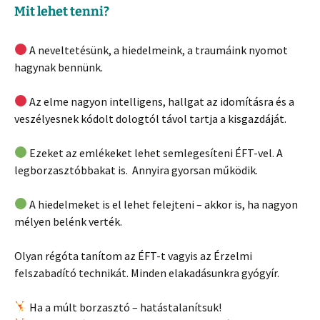
Mit lehet tenni?
A neveltetésünk, a hiedelmeink, a traumáink nyomot
hagynak bennünk.
Az elme nagyon intelligens, hallgat az idomításra és a
veszélyesnek kódolt dologtól távol tartja a kisgazdáját.
Ezeket az emlékeket lehet semlegesíteni ÉFT-vel. A
legborzasztóbbakat is. Annyira gyorsan működik.
A hiedelmeket is el lehet felejteni – akkor is, ha nagyon
mélyen belénk verték.
Olyan régóta tanítom az ÉFT-t vagyis az Érzelmi
felszabadító technikát. Minden elakadásunkra gyógyír.
Ha a múlt borzasztó – hatástalanítsuk!