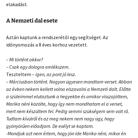
elakadást.
A Nemzeti dal esete
Aztán kaptunk a rendszerétől egy segítséget. Az
időnyomozás a 8 éves korhoz vezetett.
– Mi történt akkor?
– Csak egy dologra emlékszem.
Teszteltem –
igen, az pont jó lesz.
– Márciusban történt. Nagyon ügyesen mondtam verset. Abban
az évben nekem kellett volna elszavalni a Nemzeti dalt. Előtte
a szüleimmel elutaztunk a hegyekbe és amikor visszajöttem,
Marika néni közölte, hogy így nem mondhatom el a verset,
mert nem készültem fel. Pedig semmi szükségem sem volt rá.
Tudtam kívülről és az meg nekem nem nagy ügy, hogy
gyönyörűen előadjam. De esélyt se kaptam.
-Mondjuk azt nem értem, hogy jön ide Marika néni, mikor én