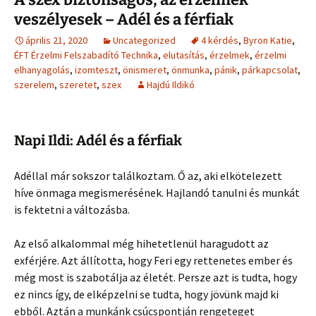
veszélyesek – Adél és a férfiak
április 21, 2020
Uncategorized
4 kérdés
,
Byron Katie
,
ÉFT Érzelmi Felszabadító Technika
,
elutasítás
,
érzelmek
,
érzelmi
elhanyagolás
,
izomteszt
,
önismeret
,
önmunka
,
pánik
,
párkapcsolat
,
szerelem
,
szeretet
,
szex
Hajdú Ildikó
Napi Ildi: Adél és a férfiak
Adéllal már sokszor találkoztam. Ő az, aki elkötelezett
híve önmaga megismerésének. Hajlandó tanulni és munkát
is fektetni a változásba.
Az első alkalommal még hihetetlenül haragudott az
exférjére. Azt állította, hogy Feri egy rettenetes ember és
még most is szabotálja az életét. Persze azt is tudta, hogy
ez nincs így, de elképzelni se tudta, hogy jövünk majd ki
ebből. Aztán a munkánk csúcspontján rengeteget