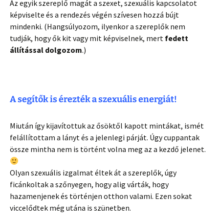
Az egyik szereplő magát a szexet, szexuális kapcsolatot
képviselte és a rendezés végén szívesen hozzá bújt
mindenki. (Hangsúlyozom, ilyenkor a szereplők nem
tudják, hogy ők kit vagy mit képviselnek, mert
fedett
állítással dolgozom
.)
A segítők is érezték a szexuális energiát!
Miután így kijavítottuk az ősöktől kapott mintákat, ismét
felállítottam a lányt és a jelenlegi párját. Úgy cuppantak
össze mintha nem is történt volna meg az a kezdő jelenet.
Olyan szexuális izgalmat éltek át a szereplők, úgy
ficánkoltak a szőnyegen, hogy alig várták, hogy
hazamenjenek és történjen otthon valami. Ezen sokat
viccelődtek még utána is szünetben.