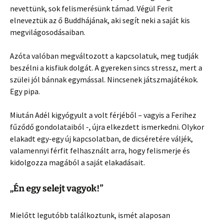
nevettünk, sok felismerésünk támad. Végül Ferit
elneveztük az ő Buddhájának, aki segít neki a saját kis
megvilágosodásaiban.
Azóta valóban megváltozott a kapcsolatuk, meg tudják
beszélni a kisfiuk dolgát. A gyereken sincs stressz, mert a
szülei jól bánnak egymással. Nincsenek játszmajátékok.
Egy pipa.
Miután Adél kigyógyult a volt férjéből – vagyis a Ferihez
fűződő gondolataiból -, újra elkezdett ismerkedni. Olykor
elakadt egy-egy új kapcsolatban, de dicséretére váljék,
valamennyi férfit felhasznált arra, hogy felismerje és
kidolgozza magából a saját elakadásait.
„Én egy selejt vagyok!”
Mielőtt legutóbb találkoztunk, ismét alaposan