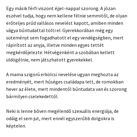
Egy másik férfi viszont éjjel-nappal szorong. A józan
eszével tudja, hogy nem kellene félnie semmitől, de olyan
erőteljes prűd vallásos nevelést kapott, amiben minden
vágya bűntudattal tölti el. Gyerekkorában még egy
süteményt sem fogadhatott el egy vendégségben, mert
rápirított az anyja, illetve minden egyes tettét
megkérdőjelezte. Hétvégenként a szobában kellett
üldögélnie, nem játszhatott gyerekekkel.
A mama szigorú erkölcsi nevelése ugyan meghozta az
eredményét, mert hűséges családapa lett, de romokban
hever az élete, mert mindentől bűntudata van és szorong
bármilyen cselekedettől.
Neki is lenne bőven megélendő szexuális energiája, de
odáig el sem jut, mert ennél egyszerűbb dolgokra is
képtelen.