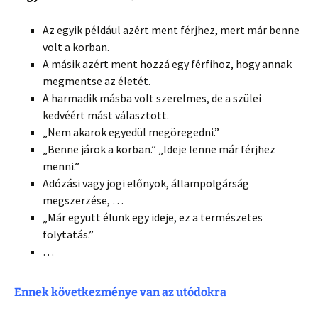
Az egyik például azért ment férjhez, mert már benne
volt a korban.
A másik azért ment hozzá egy férfihoz, hogy annak
megmentse az életét.
A harmadik másba volt szerelmes, de a szülei
kedvéért mást választott.
„Nem akarok egyedül megöregedni.”
„Benne járok a korban.” „Ideje lenne már férjhez
menni.”
Adózási vagy jogi előnyök, állampolgárság
megszerzése, …
„Már együtt élünk egy ideje, ez a természetes
folytatás.”
…
Ennek következménye van az utódokra