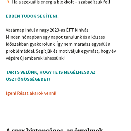
Ha a szexuális energia blokkolt – szabadítsuk fel!
EBBEN TUDOK SEGÍTENI.
Vasárnap indul a nagy 2023-as ÉFT kihívás.
Minden hónapban egy napot tanulunk és a köztes
időszakban gyakorolunk. Így nem maradsz egyedül a
problémáddal. Segítjük és motiváljuk egymást, hogy év
végére új emberek lehessünk!
TARTS VELÜNK, HOGY TE IS MEGÉLHESD AZ
ÖSZTÖNÖSSÉGEDET!
Igen! Részt akarok venni!
A szex biztonságos, az érzelmek