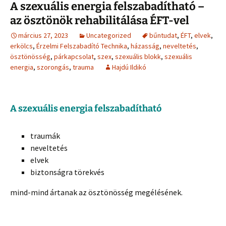
A szexuális energia felszabadítható –
az ösztönök rehabilitálása ÉFT-vel
március 27, 2023
Uncategorized
bűntudat
,
ÉFT
,
elvek
,
erkölcs
,
Érzelmi Felszabadító Technika
,
házasság
,
neveltetés
,
ösztönösség
,
párkapcsolat
,
szex
,
szexuális blokk
,
szexuális
energia
,
szorongás
,
trauma
Hajdú Ildikó
A szexuális energia felszabadítható
traumák
neveltetés
elvek
biztonságra törekvés
mind-mind ártanak az ösztönösség megélésének.