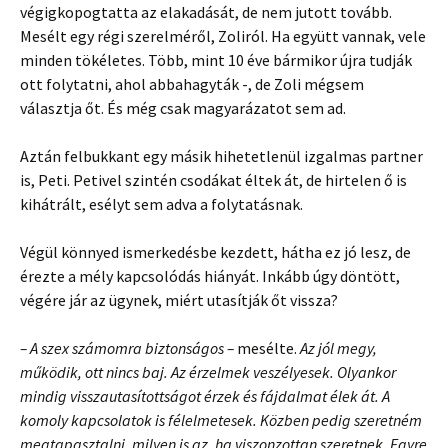
végigkopogtatta az elakadását, de nem jutott tovább.
Mesélt egy régi szerelméről, Zoliról. Ha együtt vannak, vele
minden tökéletes. Több, mint 10 éve bármikor újra tudják
ott folytatni, ahol abbahagyták -, de Zoli mégsem
választja őt. És még csak magyarázatot sem ad.
Aztán felbukkant egy másik hihetetlenül izgalmas partner
is, Peti. Petivel szintén csodákat éltek át, de hirtelen ő is
kihátrált, esélyt sem adva a folytatásnak.
Végül könnyed ismerkedésbe kezdett, hátha ez jó lesz, de
érezte a mély kapcsolódás hiányát. Inkább úgy döntött,
végére jár az ügynek, miért utasítják őt vissza?
– A szex számomra biztonságos –
mesélte.
Az jól megy,
működik, ott nincs baj. Az érzelmek veszélyesek. Olyankor
mindig visszautasítottságot érzek és fájdalmat élek át. A
komoly kapcsolatok is félelmetesek. Közben pedig szeretném
megtapasztalni, milyen is az, ha viszonzottan szeretnek. Egyre