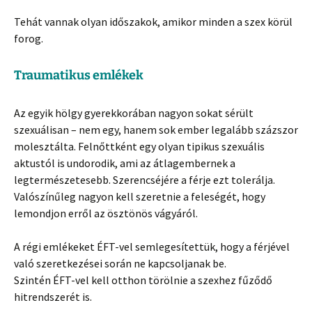
Tehát vannak olyan időszakok, amikor minden a szex körül
forog.
Traumatikus emlékek
Az egyik hölgy gyerekkorában nagyon sokat sérült
szexuálisan – nem egy, hanem sok ember legalább százszor
molesztálta. Felnőttként egy olyan tipikus szexuális
aktustól is undorodik, ami az átlagembernek a
legtermészetesebb. Szerencséjére a férje ezt tolerálja.
Valószínűleg nagyon kell szeretnie a feleségét, hogy
lemondjon erről az ösztönös vágyáról.
A régi emlékeket ÉFT-vel semlegesítettük, hogy a férjével
való szeretkezései során ne kapcsoljanak be.
Szintén ÉFT-vel kell otthon törölnie a szexhez fűződő
hitrendszerét is.