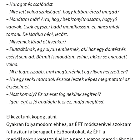
– Haragot és csalódást.
– Mire lett volna szükséged, hogy jobban érezd magad?
– Mondtam már! Arra, hogy bebizonyíthassam, hogy jó
vagyok. Csak egyszer hadd mondhassam el, nincs mitől
tartani. De Marika néni, lezárt.
– Milyennek látod őt ilyenkor?
– Elutasítónak, egy olyan embernek, aki hoz egy döntést és
esélyt sem ad. Bármit is mondtam volna, akkor se engedett
volna.
– Mi a legrosszabb, ami megtörténhet egy ilyen helyzetben?
– Ha egy senki maradok és sose leszek képes megmutatni az
érzéseimet.
– Most komoly? Ez az eset fog nekünk segíteni?
– Igen, egész jó analógia lesz ez, majd meglásd.
Elkezdtünk kopogtatni.
Gyakran folyamodom ehhez, az ÉFT módszerével szoktam
fellazítani a beragadt nézőpontokat. Az ÉFT a
meridiánokon keresztül eljut a nem tudatos memóriához is