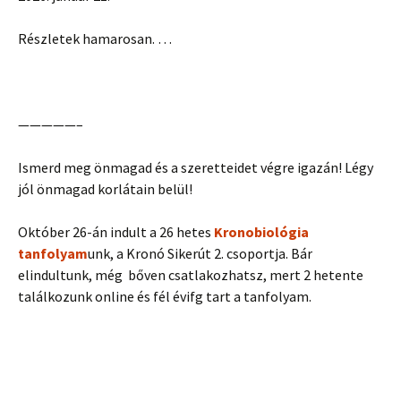
Részletek hamarosan. …
—————–
Ismerd meg önmagad és a szeretteidet végre igazán! Légy
jól önmagad korlátain belül!
Október 26-án indult a 26 hetes
Kronobiológia
tanfolyam
unk, a Kronó Sikerút 2. csoportja. Bár
elindultunk, még bőven csatlakozhatsz, mert 2 hetente
találkozunk online és fél évifg tart a tanfolyam.