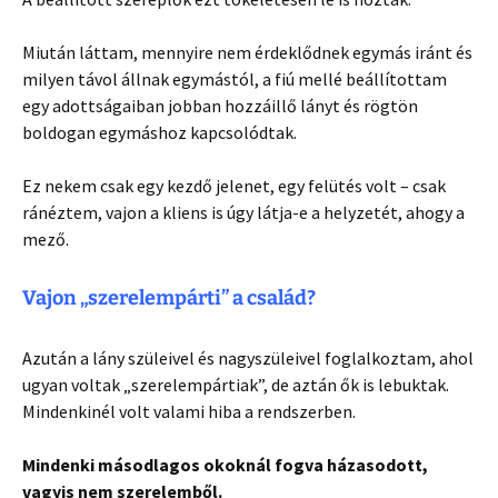
Miután láttam, mennyire nem érdeklődnek egymás iránt és
milyen távol állnak egymástól, a fiú mellé beállítottam
egy adottságaiban jobban hozzáillő lányt és rögtön
boldogan egymáshoz kapcsolódtak.
Ez nekem csak egy kezdő jelenet, egy felütés volt – csak
ránéztem, vajon a kliens is úgy látja-e a helyzetét, ahogy a
mező.
Vajon „szerelempárti” a család?
Azután a lány szüleivel és nagyszüleivel foglalkoztam, ahol
ugyan voltak „szerelempártiak”, de aztán ők is lebuktak.
Mindenkinél volt valami hiba a rendszerben.
Mindenki másodlagos okoknál fogva házasodott,
vagyis nem szerelemből.