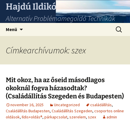
Hajdú Ildikó
Alternatív Problémamegoldó Technikák
Ugrás
Keresés
Menü
a
tartalomhoz
Címkearchívumok: szex
Mit okoz, ha az őseid másodlagos
okoknál fogva házasodtak?
(Családállítás Szegeden és Budapesten)
november 16, 2025
Uncategorized
családállítás
,
Családállítás Budapesten
,
Családállítás Szegeden
,
csoportos online
oldások
,
Ildis+oldás®
,
párkapcsolat
,
szerelem
,
szex
admin