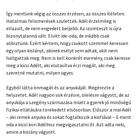
Így mentünk végig az összes érzésen, az összes ítéleten.
Hatalmas felismerések születtek. Adél érzelmileg is
ellazult, de nem engedett beljebb. Az izomteszt is újra
bizonytalanná vált. Elvitt ide-oda, de inkább csak
alibiztünk. Ezért kértem, hogy csukott szemmel keressen
egy olyan kislányt, akinek esélyt sem adtak, akit nem
hallgattak meg. Nem is kell konkrét esemény, csak keresse
meg a kicsi Adélt, aki elutasítva érzi magát, aki meg
szeretné mutatni, milyen ügyes.
Egyből látta önmagát és az anyukáját. Megérezte a
helyzetet. Adél nagyon sok érzésre, ölelésre vágyott, de az
anyukája a szegény származása miatt a gyerek jó minőségű
fizikai ellátására törekedett elsősorban. Először a mai Adél
– aki remek anyuka és sokat foglalkozik a kisfiával – ő ment
oda a kicsi kori Adélhoz megvigasztalni őt. Azt adta neki,
amire a kislány vágyott.