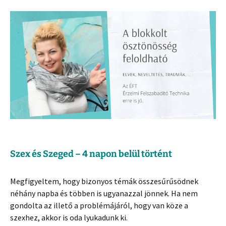
Szex és Szeged –
4 napon belül történt
Megfigyeltem, hogy bizonyos témák összesűrűsödnek
néhány napba és többen is ugyanazzal jönnek. Ha nem
gondolta az illető a problémájáról, hogy van köze a
szexhez, akkor is oda lyukadunk ki.