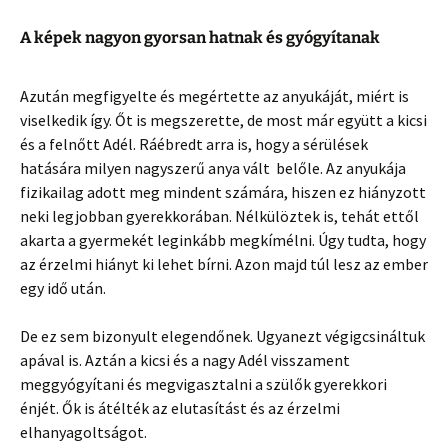
A képek nagyon gyorsan hatnak és gyógyítanak
Azután megfigyelte és megértette az anyukáját, miért is
viselkedik így. Őt is megszerette, de most már együtt a kicsi
és a felnőtt Adél. Ráébredt arra is, hogy a sérülések
hatására milyen nagyszerű anya vált belőle. Az anyukája
fizikailag adott meg mindent számára, hiszen ez hiányzott
neki legjobban gyerekkorában. Nélkülöztek is, tehát ettől
akarta a gyermekét leginkább megkímélni. Úgy tudta, hogy
az érzelmi hiányt ki lehet bírni. Azon majd túl lesz az ember
egy idő után.
De ez sem bizonyult elegendőnek. Ugyanezt végigcsináltuk
apával is. Aztán a kicsi és a nagy Adél visszament
meggyógyítani és megvigasztalni a szülők gyerekkori
énjét. Ők is átélték az elutasítást és az érzelmi
elhanyagoltságot.