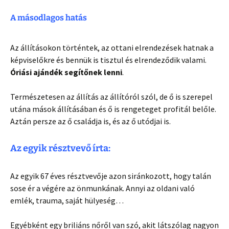
A másodlagos hatás
Az állításokon történtek, az ottani elrendezések hatnak a
képviselőkre és bennük is tisztul és elrendeződik valami.
Óriási ajándék segítőnek lenni
.
Természetesen az állítás az állítóról szól, de ő is szerepel
utána mások állításában és ő is rengeteget profitál belőle.
Aztán persze az ő családja is, és az ő utódjai is.
Az egyik résztvevő írta:
Az egyik 67 éves résztvevője azon siránkozott, hogy talán
sose ér a végére az önmunkának. Annyi az oldani való
emlék, trauma, saját hülyeség…
Egyébként egy briliáns nőről van szó, akit látszólag nagyon