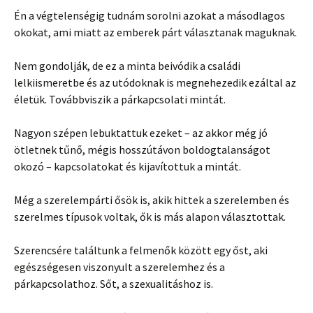
Én a végtelenségig tudnám sorolni azokat a másodlagos
okokat, ami miatt az emberek párt választanak maguknak.
Nem gondolják, de ez a minta beivódik a családi
lelkiismeretbe és az utódoknak is megnehezedik ezáltal az
életük. Továbbviszik a párkapcsolati mintát.
Nagyon szépen lebuktattuk ezeket – az akkor még jó
ötletnek tűnő, mégis hosszútávon boldogtalanságot
okozó – kapcsolatokat és kijavítottuk a mintát.
Még a szerelempárti ősök is, akik hittek a szerelemben és
szerelmes típusok voltak, ők is más alapon választottak.
Szerencsére találtunk a felmenők között egy őst, aki
egészségesen viszonyult a szerelemhez és a
párkapcsolathoz. Sőt, a szexualitáshoz is.