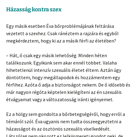
Házasság kontra szex
Egy másik esetben Éva bőrproblémájának feltárása
vezetett a szexhez. Csak ránéztem a rajzára és egyből
megkérdeztem, hogy ki az a másik férfi az életében?
– Hát, ő csak egy másik lehetőség. Minden héten
találkozunk. Egyikünk sem akar ennél többet. Valaha
hihetetlenül intenzív szexuális életet éltem. Aztán úgy
döntöttem, hogy megállapodok és hozzámentem egy
férfihez. Azóta ő adja a biztonságot nekem. De ő idősebb és
már nagyon régóta képtelen kielégíteni az én szexuális
étvágyamat vagy a változatosság iránti igényemet.
Ez a hölgy sem gondolta a bőrbetegségéről, hogy erről a
témáról szól. Éva ugyanis nem tudta összeegyeztetni a
házasságot és az ösztönös szexuális viselkedését.
Látszólag nem okozott ez lelkiismereti gondot neki, de