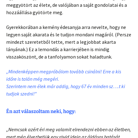
meggyötört az élete, de valójában a saját gondolatai és a
hozzáállása gyötörte meg.
Gyerekkorában a kemény édesanyja arra nevelte, hogy ne
legyen saját akarata és le tudjon mondani magáról. (Persze
mindezt szeretetből tette, mert a legjobbat akarta
lányának.) Ez a lemondás a karrierjében is mindig
visszaköszönt, de a tanfolyamon sokat haladtunk.
„Mindenképpen megpróbálom tovább csinálni! Erre a kis
időre
is talán még megéri.
Szerintem nem élek már addig, hogy 67 év minden sz….t ki
tudjak szedni
!”
Én azt válaszoltam neki, hogy:
„Nemcsak azért éri meg valamit elrendezni ebben az életben,
mert még élvezhetjük egy rövid ideig az áldásos hatását,