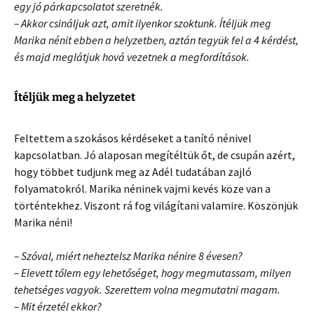
egy jó párkapcsolatot szeretnék.
– Akkor csináljuk azt, amit ilyenkor szoktunk. Ítéljük meg
Marika nénit ebben a helyzetben, aztán tegyük fel a 4 kérdést,
és majd meglátjuk hová vezetnek a megfordítások.
Ítéljük meg a helyzetet
Feltettem a szokásos kérdéseket a tanító nénivel
kapcsolatban. Jó alaposan megítéltük őt, de csupán azért,
hogy többet tudjunk meg az Adél tudatában zajló
folyamatokról. Marika néninek vajmi kevés köze van a
történtekhez. Viszont rá fog világítani valamire. Köszönjük
Marika néni!
– Szóval, miért neheztelsz Marika nénire 8 évesen?
– Elevett tőlem egy lehetőséget, hogy megmutassam, milyen
tehetséges vagyok. Szerettem volna megmutatni magam.
– Mit érzetél ekkor?