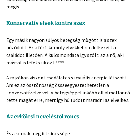
mégis.
Konzervatív elvek kontra szex
Egy másik nagyon súlyos betegség mögött is a szex
húzódott. Ez a férfi komoly elvekkel rendelkezett a
családot illetően. A kulcsmondata így szólt: az a nő, aki
mással is lefekszik az k****.
A rajzában viszont csodálatos szexuális energia látszott.
Ám ez az ösztönösség összeegyeztethetetlen a
konzervatív elveivel. A betegséggel inkább alkalmatlanná
tette magát erre, mert így hű tudott maradni az elveihez.
Az erkölcsi neveléstől roncs
És a sornak még itt sincs vége.