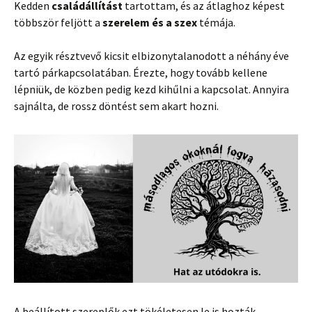
Kedden
családállítást
tartottam, és az átlaghoz képest
többször feljött a
szerelem és a szex
témája.
Az egyik résztvevő kicsit elbizonytalanodott a néhány éve
tartó párkapcsolatában. Érezte, hogy tovább kellene
lépniük, de közben pedig kezd kihűlni a kapcsolat. Annyira
sajnálta, de rossz döntést sem akart hozni.
A beállított szereplők ezt tökéletesen le is hozták.