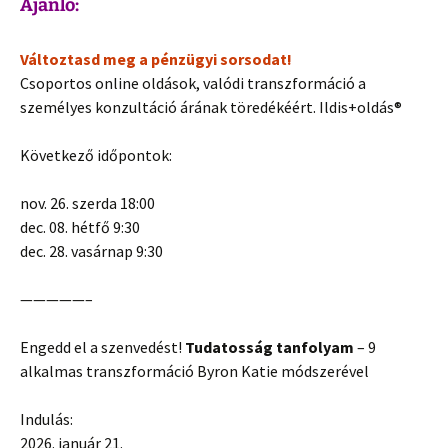
Ajánló:
Változtasd meg a pénzügyi sorsodat!
Csoportos online oldások, valódi transzformáció a
személyes konzultáció árának töredékéért. Ildis+oldás®
Következő időpontok:
nov. 26. szerda 18:00
dec. 08. hétfő 9:30
dec. 28. vasárnap 9:30
—————–
Engedd el a szenvedést!
Tudatosság tanfolyam
– 9
alkalmas transzformáció Byron Katie módszerével
Indulás:
2026. január 21.