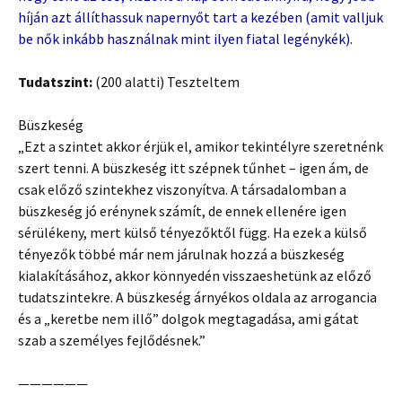
híján azt állíthassuk napernyőt tart a kezében (amit valljuk
be nők inkább használnak mint ilyen fiatal legénykék).
Tudatszint:
(200 alatti) Teszteltem
Büszkeség
„Ezt a szintet akkor érjük el, amikor tekintélyre szeretnénk
szert tenni. A büszkeség itt szépnek tűnhet – igen ám, de
csak előző szintekhez viszonyítva. A társadalomban a
büszkeség jó erénynek számít, de ennek ellenére igen
sérülékeny, mert külső tényezőktől függ. Ha ezek a külső
tényezők többé már nem járulnak hozzá a büszkeség
kialakításához, akkor könnyedén visszaeshetünk az előző
tudatszintekre. A büszkeség árnyékos oldala az arrogancia
és a „keretbe nem illő” dolgok megtagadása, ami gátat
szab a személyes fejlődésnek.”
——————