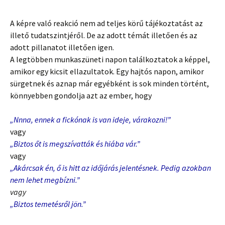
A képre való reakció nem ad teljes körű tájékoztatást az
illető tudatszintjéről. De az adott témát illetően és az
adott pillanatot illetően igen.
A legtöbben munkaszüneti napon találkoztatok a képpel,
amikor egy kicsit ellazultatok. Egy hajtós napon, amikor
sürgetnek és aznap már egyébként is sok minden történt,
könnyebben gondolja azt az ember, hogy
„Nnna, ennek a fickónak is van ideje, várakozni!”
vagy
„Biztos őt is megszívatták és hiába vár.”
vagy
„Akárcsak én, ő is hitt az időjárás jelentésnek. Pedig azokban
nem lehet megbízni.”
vagy
„
Biztos temetésről jön.”