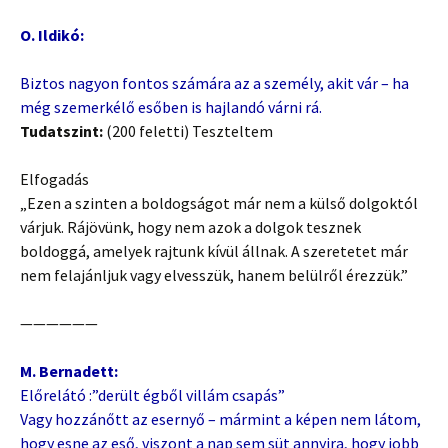
O. Ildikó:
Biztos nagyon fontos számára az a személy, akit vár – ha
még szemerkélő esőben is hajlandó várni rá.
Tudatszint:
(200 feletti) Teszteltem
Elfogadás
„Ezen a szinten a boldogságot már nem a külső dolgoktól
várjuk. Rájövünk, hogy nem azok a dolgok tesznek
boldoggá, amelyek rajtunk kívül állnak. A szeretetet már
nem felajánljuk vagy elvesszük, hanem belülről érezzük.”
——————
M. Bernadett:
Előrelátó :”derült égből villám csapás”
Vagy hozzánőtt az esernyő – mármint a képen nem látom,
hogy esne az eső, viszont a nap sem süt annyira, hogy jobb