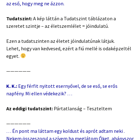
az eső, hogy meg ne ázzon.
Tudatszint:
A kép láttán a Tudatszint táblázaton a
szeretet szintje – az életszemlélet = jóindulatú.
Ezen a tudatszinten az életet jóindulatúnak látjuk.
Lehet, hogy van kedvesed, ezért a fiú mellé is odaképzeltél
egyet.
——————
K. K.:
Egy férfit nyitott esernyővel, de se eső, se erős
napfény. Mi ellen védekezik? …
Az eddigi tudatszint:
Pártatlanság – Teszteltem
——————
… Én pont ma láttam egy koldust és aprót adtam neki .
Nekem összeszorul a szívem ha meglátom Őket, ahányszor