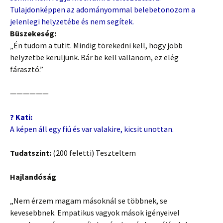
Tulajdonképpen az adományommal belebetonozom a
jelenlegi helyzetébe és nem segítek.
Büszekeség:
„Én tudom a tutit. Mindig törekedni kell, hogy jobb
helyzetbe kerüljünk. Bár be kell vallanom, ez elég
fárasztó.”
——————
? Kati:
A képen áll egy fiú és var valakire, kicsit unottan.
Tudatszint:
(200 feletti) Teszteltem
Hajlandóság
„Nem érzem magam másoknál se többnek, se
kevesebbnek. Empatikus vagyok mások igényeivel