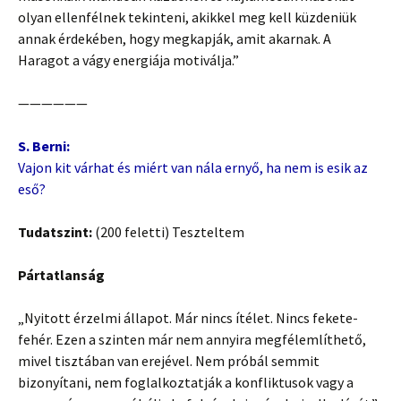
olyan ellenfélnek tekinteni, akikkel meg kell küzdeniük
annak érdekében, hogy megkapják, amit akarnak. A
Haragot a vágy energiája motiválja.”
——————
S
. Berni:
Vajon kit várhat és miért van nála ernyő, ha nem is esik az
eső?
Tudatszint:
(200 feletti) Teszteltem
Pártatlanság
„Nyitott érzelmi állapot. Már nincs ítélet. Nincs fekete-
fehér. Ezen a szinten már nem annyira megfélemlíthető,
mivel tisztában van erejével. Nem próbál semmit
bizonyítani, nem foglalkoztatják a konfliktusok vagy a