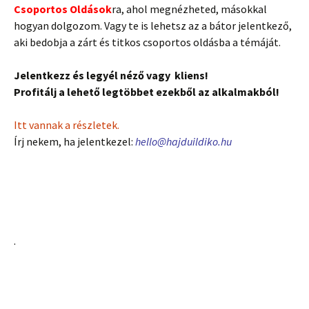
Csoportos Oldások
ra, ahol megnézheted, másokkal
hogyan dolgozom. Vagy te is lehetsz az a bátor jelentkező,
aki bedobja a zárt és titkos csoportos oldásba a témáját.
Jelentkezz és legyél néző vagy kliens!
Profitálj a lehető legtöbbet ezekből az alkalmakból!
Itt vannak a részletek.
Írj nekem, ha jelentkezel:
hello@hajduildiko.hu
.