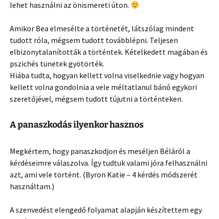
lehet használni az önismereti úton.
Amikor Bea elmesélte a történetét, látszólag mindent
tudott róla, mégsem tudott továbblépni. Teljesen
elbizonytalanították a történtek. Kételkedett magában és
pszichés tünetek gyötörték.
Hiába tudta, hogyan kellett volna viselkednie vagy hogyan
kellett volna gondolnia a vele méltatlanul bánó egykori
szeretőjével, mégsem tudott tújutni a történteken.
A panaszkodás ilyenkor hasznos
Megkértem, hogy panaszkodjon és meséljen Béláról a
kérdéseimre válaszolva. Így tudtuk valami jóra felhasználni
azt, ami vele történt. (Byron Katie – 4 kérdés módszerét
használtam.)
A szenvedést elengedő folyamat alapján készítettem egy