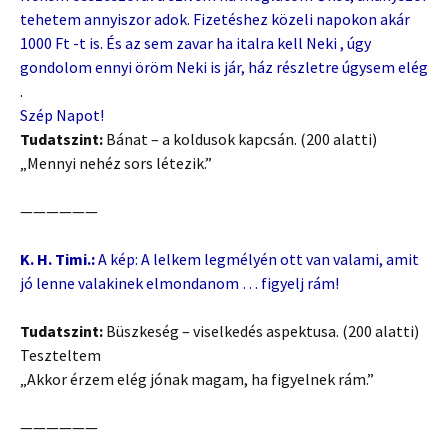
tehetem annyiszor adok. Fizetéshez közeli napokon akár
1000 Ft -t is. És az sem zavar ha italra kell Neki , úgy
gondolom ennyi öröm Neki is jár, ház részletre úgysem elég
.
Szép Napot!
Tudatszint:
Bánat – a koldusok kapcsán. (200 alatti)
„Mennyi nehéz sors létezik.”
——————
K. H. Timi.:
A kép: A lelkem legmélyén ott van valami, amit
jó lenne valakinek elmondanom … figyelj rám!
Tudatszint:
Büszkeség – viselkedés aspektusa. (200 alatti)
Teszteltem
„Akkor érzem elég jónak magam, ha figyelnek rám.”
——————