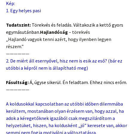
Kép:
1. Egy helyes pasi
Tudatszint:
Törekvés és feladás. Váltakozik a kettő gyors
egymásutánban.
Hajlandóság
– törekvés
„Hajlandó vagyok tenni azért, hogy ilyenben legyen
részem.”
——————
2. De miért áll esernyővel, hisz nem is esik az eső? (bár ez
utóbbi a képről nem is állapítható meg)
Fásultság:
Á, úgyse sikerül. Én feladtam. Ehhez nincs erőm.
——————
A koldusokkal kapcsolatban az utóbbi időben dilemmába
kerültem, mostanában olyan érzésem van, hogy azzal, ha
adok a kéregetőknek igazából csak megszilárdítom a
helyzetüket, hiszen, ha koldusként „jó” keresete van, akkor
semmi nem fogja motiválni a változtatásra.