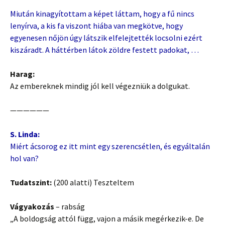
Miután kinagyítottam a képet láttam, hogy a fű nincs
lenyírva, a kis fa viszont hiába van megkötve, hogy
egyenesen nőjön úgy látszik elfelejtették locsolni ezért
kiszáradt. A háttérben látok zöldre festett padokat, …
Harag:
Az embereknek mindig jól kell végezniük a dolgukat.
——————
S. Linda:
Miért ácsorog ez itt mint egy szerencsétlen, és egyáltalán
hol van?
Tudatszint:
(200 alatti) Teszteltem
Vágyakozás
– rabság
„A boldogság attól függ, vajon a másik megérkezik-e. De