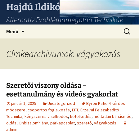
Hajdú Ildikó
Alternatív Problémamegoldó Technikák
Ugrás
Keresés
Menü
a
tartalomhoz
Címkearchívumok: vágyakozás
Szeretői viszony oldása –
esettanulmány és videós gyakorlat
január 1, 2025
Uncategorized
Byron Katie 4 kérdés
módszere
,
csoportos foglalkozás
,
ÉFT
,
Érzelmi Felszabadító
Technika
,
kényszeres viselkedés
,
kételkedés
,
méltatlan bánásmód
,
oldás
,
Önbizalomhiány
,
párkapcsolat
,
szerető
,
vágyakozás
admin