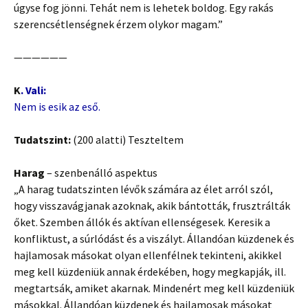
úgyse fog jönni. Tehát nem is lehetek boldog. Egy rakás
szerencsétlenségnek érzem olykor magam.”
——————
K
. Vali:
Nem is esik az eső.
Tudatszint:
(200 alatti) Teszteltem
Harag
– szenbenálló aspektus
„A harag tudatszinten lévők számára az élet arról szól,
hogy visszavágjanak azoknak, akik bántották, frusztrálták
őket. Szemben állók és aktívan ellenségesek. Keresik a
konfliktust, a súrlódást és a viszályt. Állandóan küzdenek és
hajlamosak másokat olyan ellenfélnek tekinteni, akikkel
meg kell küzdeniük annak érdekében, hogy megkapják, ill.
megtartsák, amiket akarnak. Mindenért meg kell küzdeniük
másokkal. Állandóan küzdenek és hajlamosak másokat