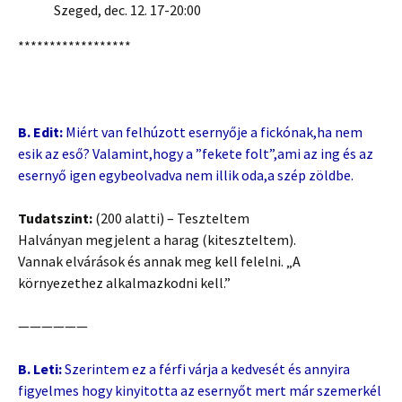
Szeged, dec. 12. 17-20:00
******************
B. Edit:
Miért van felhúzott esernyője a fickónak,ha nem
esik az eső? Valamint,hogy a ”fekete folt”,ami az ing és az
esernyő igen egybeolvadva nem illik oda,a szép zöldbe.
Tudatszint:
(200 alatti) – Teszteltem
Halványan megjelent a harag (kiteszteltem).
Vannak elvárások és annak meg kell felelni. „A
környezethez alkalmazkodni kell.”
——————
B. Leti:
Szerintem ez a férfi várja a kedvesét és annyira
figyelmes hogy kinyitotta az esernyőt mert már szemerkél