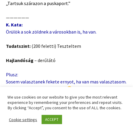
„Tartsuk szárazon a puskaport.”
——————
K. Kata:
Örülök a sok zöldnek a városokban is, ha van.
Tudatszint:
(200 feletti) Teszteltem
Hajlandóság
– derűlátó
Plusz:
Sosem valasztanek fekete ernyot, ha van mas valasztasom.
(az elazast nem valasztanam
)
We use cookies on our website to give you the most relevant
experience by remembering your preferences and repeat visits.
(200 alatti)
By clicking “Accept”, you consent to the use of ALL the cookies.
Büszkeség
– az élet megkövetelő
Cookie settings
ACCEPT
„Az élet nem más, mint állandó küzdelem azért, hogy
felülemelkedjünk megerőltető szituációkon, hogy az elsők,