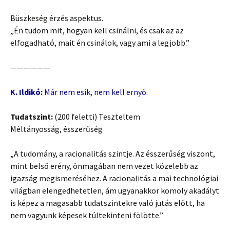
Büszkeség érzés aspektus.
„Én tudom mit, hogyan kell csinálni, és csak az az
elfogadható, mait én csinálok, vagy ami a legjobb.”
——————
K. Ildikó:
Már nem esik, nem kell ernyő.
Tudatszint:
(200 feletti) Teszteltem
Méltányosság, ésszerűség
„A tudomány, a racionalitás szintje. Az ésszerűség viszont,
mint belső erény, önmagában nem vezet közelebb az
igazság megismeréséhez. A racionalitás a mai technológiai
világban elengedhetetlen, ám ugyanakkor komoly akadályt
is képez a magasabb tudatszintekre való jutás előtt, ha
nem vagyunk képesek túltekinteni fölötte.”