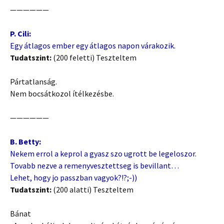
——————
P. Cili:
Egy átlagos ember egy átlagos napon várakozik.
Tudatszint:
(200 feletti) Teszteltem
Pártatlanság.
Nem bocsátkozol ítélkezésbe.
——————
B. Betty:
Nekem errol a keprol a gyasz szo ugrott be legeloszor.
Tovabb nezve a remenyvesztettseg is bevillant…
Lehet, hogy jo passzban vagyok?!?;-))
Tudatszint:
(200 alatti) Teszteltem
Bánat