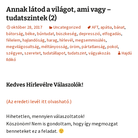
Annak látod a világot, ami vagy –
tudatszintek (2)
október 28, 2017
Uncategorized
AFT
,
apátia
,
bánat
,
bátorság
,
béke
,
bűntudat
,
büszkeség
,
depresszió
,
elfogadás
,
félelem
,
hajlandóság
,
harag
,
hírlevél
,
megsemmisülés
,
megvilágosultság
,
méltányosság
,
öröm
,
pártatlanság
,
pokol
,
szégyen
,
szeretet
,
tudatállapot
,
tudatszint
,
vágyakozás
Hajdú
Ildikó
Kedves Hírlevélre Válaszolók!
(Az eredeti levél itt olvasható.)
Hihetetlen, mennyien válaszoltatok!
Köszönöm! Nem is gondoltam, hogy így megmozgat
benneteket ez a feladat.