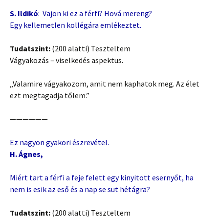
S. Ildikó
: Vajon ki ez a férfi? Hová mereng?
Egy kellemetlen kollégára emlékeztet.
Tudatszint:
(200 alatti) Teszteltem
Vágyakozás – viselkedés aspektus.
„Valamire vágyakozom, amit nem kaphatok meg. Az élet
ezt megtagadja tőlem.”
——————
Ez nagyon gyakori észrevétel.
H. Ágnes,
Miért tart a férfi a feje felett egy kinyitott esernyőt, ha
nem is esik az eső és a nap se süt hétágra?
Tudatszint:
(200 alatti) Teszteltem