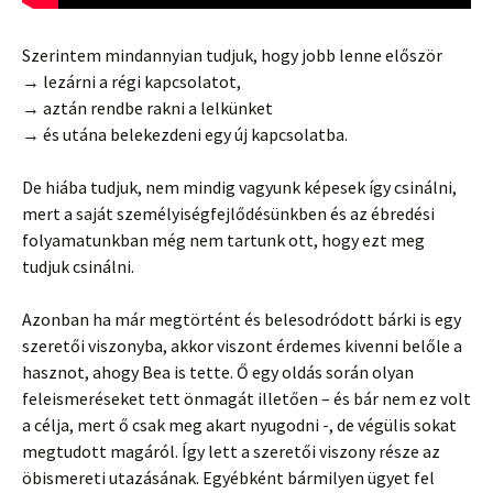
Szerintem mindannyian tudjuk, hogy jobb lenne először
→ lezárni a régi kapcsolatot,
→ aztán rendbe rakni a lelkünket
→ és utána belekezdeni egy új kapcsolatba.
De hiába tudjuk, nem mindig vagyunk képesek így csinálni,
mert a saját személyiségfejlődésünkben és az ébredési
folyamatunkban még nem tartunk ott, hogy ezt meg
tudjuk csinálni.
Azonban ha már megtörtént és belesodródott bárki is egy
szeretői viszonyba, akkor viszont érdemes kivenni belőle a
hasznot, ahogy Bea is tette. Ő egy oldás során olyan
feleismeréseket tett önmagát illetően – és bár nem ez volt
a célja, mert ő csak meg akart nyugodni -, de végülis sokat
megtudott magáról. Így lett a szeretői viszony része az
öbismereti utazásának. Egyébként bármilyen ügyet fel