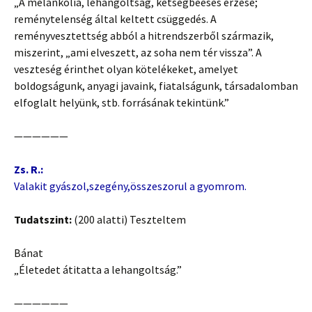
„A melankólia, lehangoltság, kétségbeesés érzése;
reménytelenség által keltett csüggedés. A
reményvesztettség abból a hitrendszerből származik,
miszerint, „ami elveszett, az soha nem tér vissza”. A
veszteség érinthet olyan kötelékeket, amelyet
boldogságunk, anyagi javaink, fiatalságunk, társadalomban
elfoglalt helyünk, stb. forrásának tekintünk.”
——————
Zs. R.:
Valakit gyászol,szegény,összeszorul a gyomrom.
Tudatszint:
(200 alatti) Teszteltem
Bánat
„Életedet átitatta a lehangoltság.”
——————