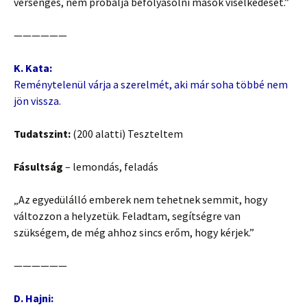
versengés, nem próbálja befolyásolni mások viselkedését.”
——————
K. Kata:
Reménytelenül várja a szerelmét, aki már soha többé nem
jön vissza.
Tudatszint:
(200 alatti) Teszteltem
Fásultság
– lemondás, feladás
„Az egyedülálló emberek nem tehetnek semmit, hogy
változzon a helyzetük. Feladtam, segítségre van
szükségem, de még ahhoz sincs erőm, hogy kérjek.”
——————
D. Hajni: