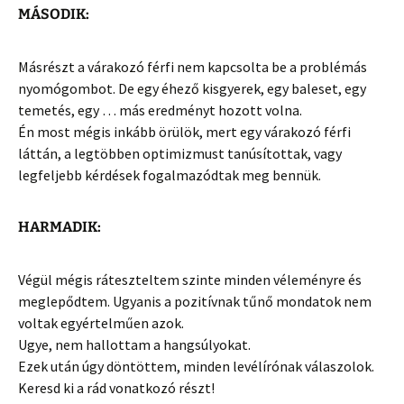
MÁSODIK:
Másrészt a várakozó férfi nem kapcsolta be a problémás
nyomógombot. De egy éhező kisgyerek, egy baleset, egy
temetés, egy … más eredményt hozott volna.
Én most mégis inkább örülök, mert egy várakozó férfi
láttán, a legtöbben optimizmust tanúsítottak, vagy
legfeljebb kérdések fogalmazódtak meg bennük.
HARMADIK:
Végül mégis ráteszteltem szinte minden véleményre és
meglepődtem. Ugyanis a pozitívnak tűnő mondatok nem
voltak egyértelműen azok.
Ugye, nem hallottam a hangsúlyokat.
Ezek után úgy döntöttem, minden levélírónak válaszolok.
Keresd ki a rád vonatkozó részt!