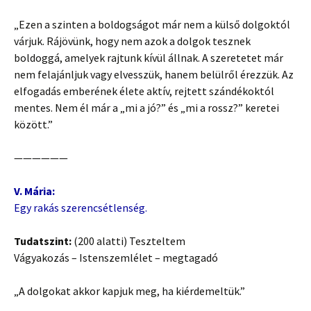
„Ezen a szinten a boldogságot már nem a külső dolgoktól
várjuk. Rájövünk, hogy nem azok a dolgok tesznek
boldoggá, amelyek rajtunk kívül állnak. A szeretetet már
nem felajánljuk vagy elvesszük, hanem belülről érezzük. Az
elfogadás emberének élete aktív, rejtett szándékoktól
mentes. Nem él már a „mi a jó?” és „mi a rossz?” keretei
között.”
——————
V. Mária:
Egy rakás szerencsétlenség.
Tudatszint:
(200 alatti) Teszteltem
Vágyakozás – Istenszemlélet – megtagadó
„A dolgokat akkor kapjuk meg, ha kiérdemeltük.”