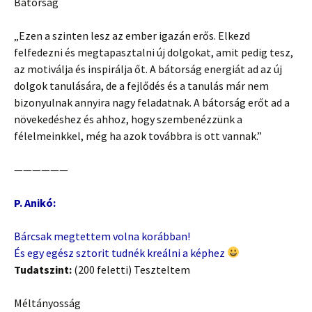
Bátorság
„Ezen a szinten lesz az ember igazán erős. Elkezd
felfedezni és megtapasztalni új dolgokat, amit pedig tesz,
az motiválja és inspirálja őt. A bátorság energiát ad az új
dolgok tanulására, de a fejlődés és a tanulás már nem
bizonyulnak annyira nagy feladatnak. A bátorság erőt ad a
növekedéshez és ahhoz, hogy szembenézzünk a
félelmeinkkel, még ha azok továbbra is ott vannak.”
——————
P. Anikó:
Bárcsak megtettem volna korábban!
És egy egész sztorit tudnék kreálni a képhez
Tudatszint:
(200 feletti) Teszteltem
Méltányosság