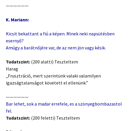
——————
K. Mariann:
Kicsit bekattant a fiú a képen. Minek neki napsütésben
esernyő?
Amúgy a barátnőjére var, de az nem jön vagy késik.
Tudatszint:
(200 alatti) Teszteltem
Harag
„Frusztráció, mert szerintünk valaki valamilyen
igazságtalanságot követett el ellenünk.”
——————
Bar lehet, sok a madar errefele, es a szönyegbombazastol
fel.
Tudatszint:
(200 feletti) Teszteltem