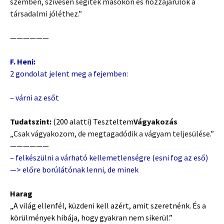
szemben, szívesen segítek másokon és hozzájárulok a
társadalmi jóléthez.”
——————
F. Heni:
2 gondolat jelent meg a fejemben:
–
várni az esőt
Tudatszint:
(200 alatti) Teszteltem
Vágyakozás
„Csak vágyakozom, de megtagadódik a vágyam teljesülése.”
——————
– felkészülni a várható kellemetlenségre (esni fog az eső)
—> előre borúlátónak lenni, de minek
Harag
„A világ ellenfél, küzdeni kell azért, amit szeretnénk. És a
körülmények hibája, hogy gyakran nem sikerül.”