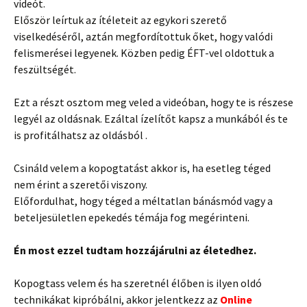
videót.
Először leírtuk az ítéleteit az egykori szerető
viselkedéséről, aztán megfordítottuk őket, hogy valódi
felismerései legyenek. Közben pedig ÉFT-vel oldottuk a
feszültségét.
Ezt a részt osztom meg veled a videóban, hogy te is részese
legyél az oldásnak. Ezáltal ízelítőt kapsz a munkából és te
is profitálhatsz az oldásból .
Csináld velem a kopogtatást akkor is, ha esetleg téged
nem érint a szeretői viszony.
Előfordulhat, hogy téged a méltatlan bánásmód vagy a
beteljesületlen epekedés témája fog megérinteni.
Én most ezzel tudtam hozzájárulni az életedhez.
Kopogtass velem és ha szeretnél élőben is ilyen oldó
technikákat kipróbálni, akkor jelentkezz az
Online