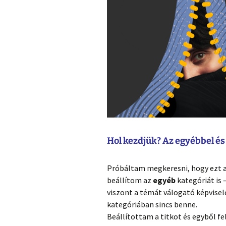
Hol kezdjük? Az egyébbel és 
Próbáltam megkeresni, hogy ezt a
beállítom az
egyéb
kategóriát is 
viszont a témát válogató képvise
kategóriában sincs benne.
Beállítottam a titkot és egyből fe