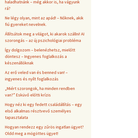
haladhatnánk – még akkor is, ha vágyunk
rá?
Ne légy olyan, mint az apád! – Nőknek, akik
fiú gyereket nevelnek.
Állítsátok meg a világot, ki akarok szállni! AI
szorongás – az új pszichológiai probléma
Így dolgozom – belenézhetsz, mielőtt
döntesz – Ingyenes foglalkozás a
készenállóknak
Az erő veled van és benned van! –
ingyenes és nyílt foglalkozás
„Miért szorongok, ha minden rendben
van?” Esküvő előtti krízis
Hogy néz ki egy fedett családállítás – egy
első alkalmas résztvevő személyes
tapasztalata
Hogyan rendezz egy zűrös ingatlan ügyet?
Oldd meg a mögöttes ügyet!