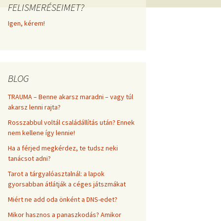
FELISMERÉSEIMET?
frekvenciákkal
Korlátozó hiedelmek a
testsúly, elhízás, evés, …
Igen, kérem!
AZ ÉLET DOLGAI
témakörében
RÖVIDEN
BLOG
TRAUMA – Benne akarsz maradni – vagy túl
akarsz lenni rajta?
Rosszabbul voltál családállítás után? Ennek
nem kellene így lennie!
Ha a férjed megkérdez, te tudsz neki
tanácsot adni?
Tarot a tárgyalóasztalnál: a lapok
gyorsabban átlátják a céges játszmákat
Miért ne add oda önként a DNS-edet?
Mikor hasznos a panaszkodás? Amikor