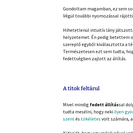
Gondoltam magamban, ez sem sokka
Végül további nyomozással rájött
Hihetetlenül intuitív lány játszo
helyzetemet. Én pedig betettem ol
szereplő egyből kiválasztotta a t
Természetesen ezt sem tudta, hogy
fedettségben zajlott az állítás.
A titok feltárul
Mivel mindig
fedett állítás
sal do
tudta mesélni, hogy neki
ilyen gy
szent
és
tökéletes
volt számára, 
Kiderült, hogy egy másik nővel vol