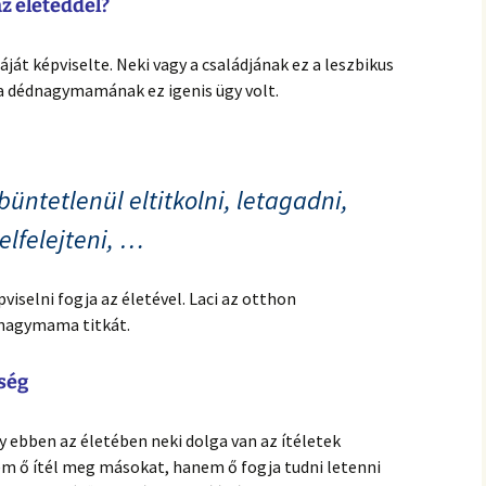
az életeddel?
át képviselte. Neki vagy a családjának ez a leszbikus
a dédnagymamának ez igenis ügy volt.
üntetlenül eltitkolni, letagadni,
elfelejteni, …
pviselni fogja az életével. Laci az otthon
dnagymama titkát.
ség
ogy ebben az életében neki dolga van az ítéletek
nem ő ítél meg másokat, hanem ő fogja tudni letenni