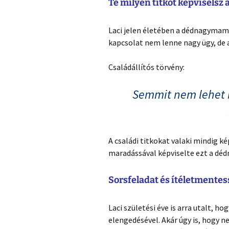
Te milyen titkot képviselsz 
Laci jelen életében a dédnagymamáj
kapcsolat nem lenne nagy ügy, de 
Családállítós törvény:
Semmit nem lehet b
A családi titkokat valaki mindig ké
maradássával képviselte ezt a dé
Sorsfeladat és ítéletmentes
Laci születési éve is arra utalt, h
elengedésével. Akár úgy is, hogy 