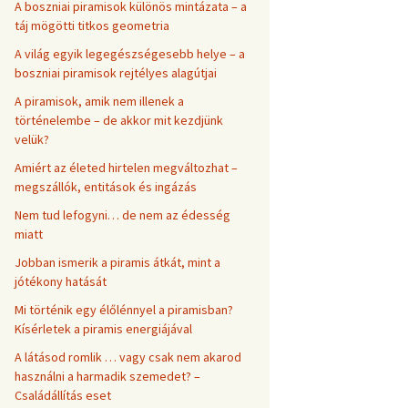
A boszniai piramisok különös mintázata – a
táj mögötti titkos geometria
A világ egyik legegészségesebb helye – a
boszniai piramisok rejtélyes alagútjai
A piramisok, amik nem illenek a
történelembe – de akkor mit kezdjünk
velük?
Amiért az életed hirtelen megváltozhat –
megszállók, entitások és ingázás
Nem tud lefogyni… de nem az édesség
miatt
Jobban ismerik a piramis átkát, mint a
jótékony hatását
Mi történik egy élőlénnyel a piramisban?
Kísérletek a piramis energiájával
A látásod romlik … vagy csak nem akarod
használni a harmadik szemedet? –
Családállítás eset