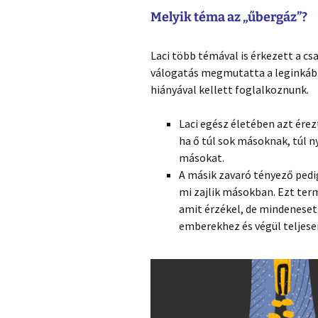
Melyik téma az „űbergáz”?
Laci több témával is érkezett a cs
válogatás megmutatta a leginkább
hiányával kellett foglalkoznunk.
Laci egész életében azt érez
ha ő túl sok másoknak, túl 
másokat.
A másik zavaró tényező pedi
mi zajlik másokban. Ezt ter
amit érzékel, de mindenese
emberekhez és végül teljese