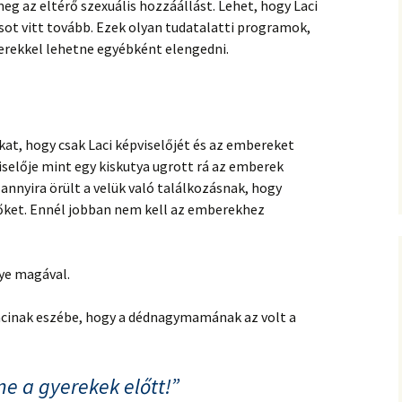
meg az eltérő szexuális hozzáállást. Lehet, hogy Laci
sot vitt tovább. Ezek olyan tudatalatti programok,
rekkel lehetne egyébként elengedni.
at, hogy csak Laci képviselőjét és az embereket
iselője mint egy kiskutya ugrott rá az emberek
annyira örült a velük való találkozásnak, hogy
ket. Ennél jobban nem kell az emberekhez
gye magával.
Lacinak eszébe, hogy a dédnagymamának az volt a
ne a gyerekek előtt!”