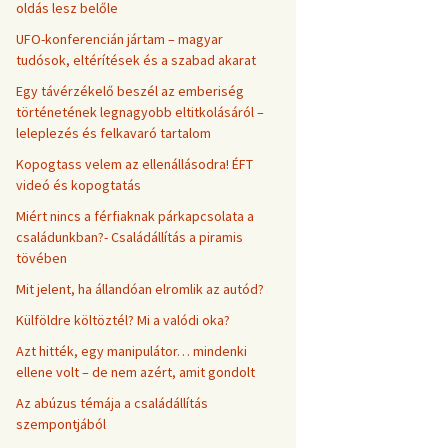
oldás lesz belőle
UFO-konferencián jártam – magyar
tudósok, eltérítések és a szabad akarat
Egy távérzékelő beszél az emberiség
történetének legnagyobb eltitkolásáról –
leleplezés és felkavaró tartalom
Kopogtass velem az ellenállásodra! ÉFT
videó és kopogtatás
Miért nincs a férfiaknak párkapcsolata a
családunkban?- Családállítás a piramis
tövében
Mit jelent, ha állandóan elromlik az autód?
Külföldre költöztél? Mi a valódi oka?
Azt hitték, egy manipulátor… mindenki
ellene volt – de nem azért, amit gondolt
Az abúzus témája a családállítás
szempontjából