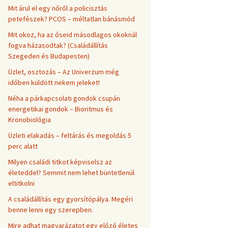
Mit árul el egy nőről a policisztás
petefészek? PCOS – méltatlan bánásmód
Mit okoz, ha az őseid másodlagos okoknál
fogva házasodtak? (Családállítás
Szegeden és Budapesten)
Üzlet, osztozás – Az Univerzum még
időben küldött nekem jeleket!
Néha a párkapcsolati gondok csupán
energetikai gondok – Bioritmus és
Kronobiológia
Üzleti elakadás – feltárás és megoldás 5
perc alatt
Milyen családi titkot képviselsz az
életeddel? Semmit nem lehet büntetlenül
eltitkolni
A családállítás egy gyorsítópálya. Megéri
benne lenni egy szerepben.
Mire adhat magyarázatot egy előző életes