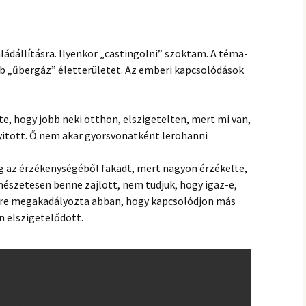
hanganyagok – régebbi
foglalkozások
aládállításra. Ilyenkor „castingolni” szoktam. A téma-
 „űbergáz” életterületet. Az emberi kapcsolódások
te, hogy jobb neki otthon, elszigetelten, mert mi van,
nyitott. Ő nem akar gyorsvonatként lerohanni
g az érzékenységéből fakadt, mert nagyon érzékelte,
mészetesen benne zajlott, nem tudjuk, hogy igaz-e,
tre megakadályozta abban, hogy kapcsolódjon más
n elszigetelődött.