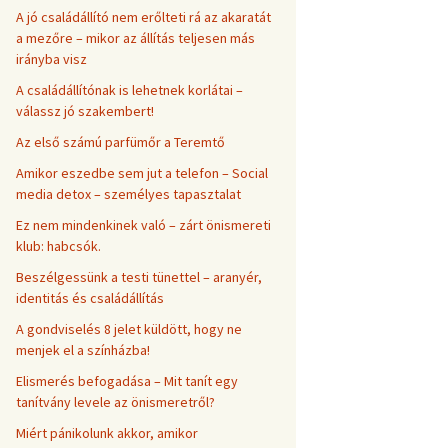
A jó családállító nem erőlteti rá az akaratát
a mezőre – mikor az állítás teljesen más
irányba visz
A családállítónak is lehetnek korlátai –
válassz jó szakembert!
Az első számú parfümőr a Teremtő
Amikor eszedbe sem jut a telefon – Social
media detox – személyes tapasztalat
Ez nem mindenkinek való – zárt önismereti
klub: habcsók.
Beszélgessünk a testi tünettel – aranyér,
identitás és családállítás
A gondviselés 8 jelet küldött, hogy ne
menjek el a színházba!
Elismerés befogadása – Mit tanít egy
tanítvány levele az önismeretről?
Miért pánikolunk akkor, amikor