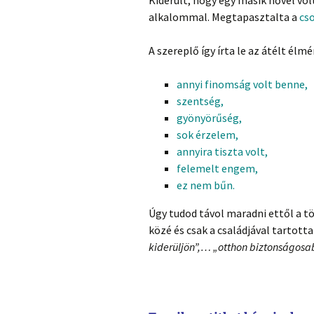
alkalommal. Megtapasztalta a
cs
A szereplő így írta le az átélt élmé
annyi finomság volt benne,
szentség,
gyönyörűség,
sok érzelem,
annyira tiszta volt,
felemelt engem,
ez nem bűn.
Úgy tudod távol maradni ettől a 
közé és csak a családjával tartott
kiderüljön”,… „otthon biztonságosa