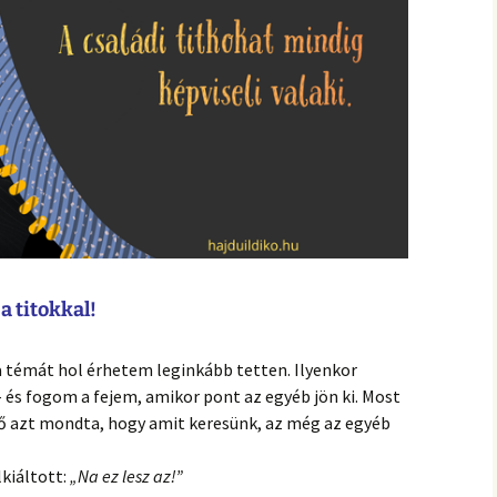
a titokkal!
 témát hol érhetem leginkább tetten. Ilyenkor
– és fogom a fejem, amikor pont az egyéb jön ki. Most
lő azt mondta, hogy amit keresünk, az még az egyéb
lkiáltott:
„Na ez lesz az!”