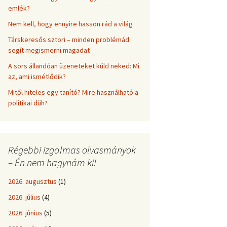
emlék?
Nem kell, hogy ennyire hasson rád a világ
Társkeresős sztori – minden problémád
segít megismerni magadat
A sors állandóan üzeneteket küld neked: Mi
az, ami ismétlődik?
Mitől hiteles egy tanító? Mire használható a
politikai düh?
Régebbi izgalmas olvasmányok
– Én nem hagynám ki!
2026. augusztus
(1)
2026. július
(4)
2026. június
(5)