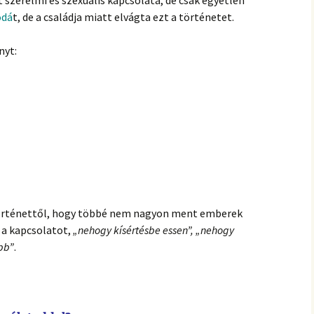
odá
t, de a családja miatt elvágta ezt a történetet.
nyt:
történettől, hogy többé nem nagyon ment emberek
a a kapcsolatot,
„nehogy kísértésbe essen”, „nehogy
bb”
.