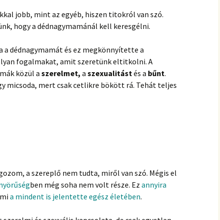
l jobb, mint az egyéb, hiszen titokról van szó.
ünk, hogy a dédnagymamánál kell keresgélni.
tta a dédnagymamát és ez megkönnyítette a
yan fogalmakat, amit szeretünk eltitkolni. A
émák közül a
szerelmet,
a
szexualitást
és a
bűnt
.
 micsoda, mert csak cetlikre bökött rá. Tehát teljes
lgozom, a szereplő nem tudta, miről van szó. Mégis el
önyörűség
ben még soha nem volt része. Ez
annyira
ami
a mindent is jelentette egész életében
.
t szerelmi és szexuális kapcsolata, de csak egyetlen