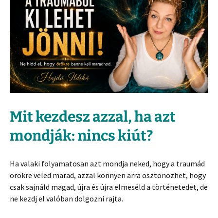
Mit kezdesz azzal, ha azt
mondják: nincs kiút?
Ha valaki folyamatosan azt mondja neked, hogy a traumád
örökre veled marad, azzal könnyen arra ösztönözhet, hogy
csak sajnáld magad, újra és újra elmeséld a történetedet, de
ne kezdj el valóban dolgozni rajta.