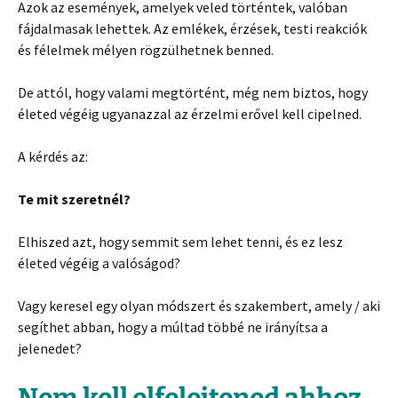
Azok az események, amelyek veled történtek, valóban
fájdalmasak lehettek. Az emlékek, érzések, testi reakciók
és félelmek mélyen rögzülhetnek benned.
De attól, hogy valami megtörtént, még nem biztos, hogy
életed végéig ugyanazzal az érzelmi erővel kell cipelned.
A kérdés az:
Te mit szeretnél?
Elhiszed azt, hogy semmit sem lehet tenni, és ez lesz
életed végéig a valóságod?
Vagy keresel egy olyan módszert és szakembert, amely / aki
segíthet abban, hogy a múltad többé ne irányítsa a
jelenedet?