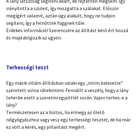
A lány látszólag segíteni akart, de rejtetten mégsem. Így
irányította a szüleit, így mozgatta a szálakat. Először
megígért valamit, aztán úgy alakult, hogy ne tudjon
segíteni, így a felnőttek függnek tőle.
Érdekes információ! Szerencsére az állítást kérő ért hozzá
és majd dolgozik az ügyön.
Terhességi teszt
Egy másik villám állításban valaki egy „intim balesetre”
szeretett volna rátekinteni. Fennállt a veszély, hogy a lány
teherbe esett a szerelmi együttlét során. Vajon terhes-e a
lány?
Természetesen az a biztos, ha elmegy az illető
nőgyógyászhoz vagy vesz egy terhességi tesztet, de ha már
ez volt a kérés, egy pillantást megért.