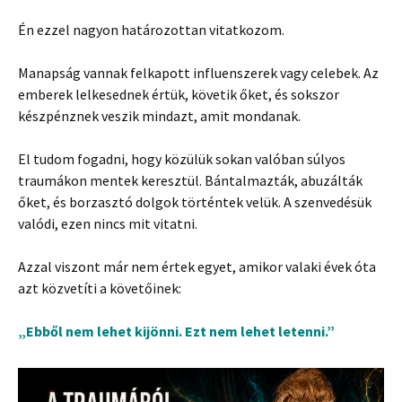
Én ezzel nagyon határozottan vitatkozom.
Manapság vannak felkapott influenszerek vagy celebek. Az
emberek lelkesednek értük, követik őket, és sokszor
készpénznek veszik mindazt, amit mondanak.
El tudom fogadni, hogy közülük sokan valóban súlyos
traumákon mentek keresztül. Bántalmazták, abuzálták
őket, és borzasztó dolgok történtek velük. A szenvedésük
valódi, ezen nincs mit vitatni.
Azzal viszont már nem értek egyet, amikor valaki évek óta
azt közvetíti a követőinek:
„Ebből nem lehet kijönni. Ezt nem lehet letenni.”