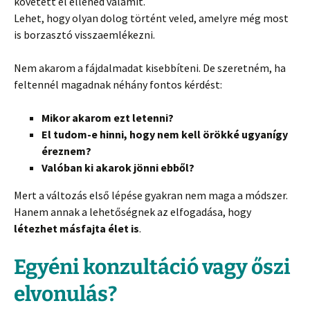
követett el ellened valamit.
Lehet, hogy olyan dolog történt veled, amelyre még most
is borzasztó visszaemlékezni.
Nem akarom a fájdalmadat kisebbíteni. De szeretném, ha
feltennél magadnak néhány fontos kérdést:
Mikor akarom ezt letenni?
El tudom-e hinni, hogy nem kell örökké ugyanígy
éreznem?
Valóban ki akarok jönni ebből?
Mert a változás első lépése gyakran nem maga a módszer.
Hanem annak a lehetőségnek az elfogadása, hogy
létezhet másfajta élet is
.
Egyéni konzultáció vagy őszi
elvonulás?