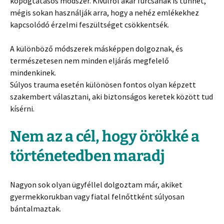
kopogtatásos módszer. Kívülről akár furcsának is tűnhet,
mégis sokan használják arra, hogy a nehéz emlékekhez
kapcsolódó érzelmi feszültséget csökkentsék.
A különböző módszerek másképpen dolgoznak, és
természetesen nem minden eljárás megfelelő
mindenkinek.
Súlyos trauma esetén különösen fontos olyan képzett
szakembert választani, aki biztonságos keretek között tud
kísérni.
Nem az a cél, hogy örökké a
történetedben maradj
Nagyon sok olyan ügyféllel dolgoztam már, akiket
gyermekkorukban vagy fiatal felnőttként súlyosan
bántalmaztak.