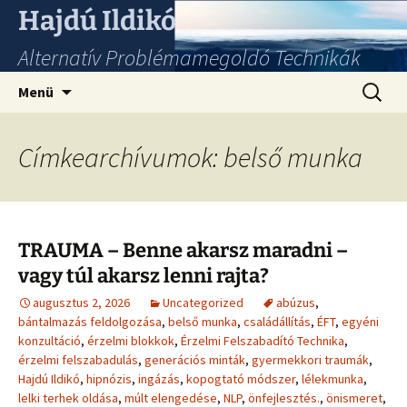
Hajdú Ildikó
Alternatív Problémamegoldó Technikák
Ugrás
Keresés
Menü
a
tartalomhoz
Címkearchívumok: belső munka
TRAUMA – Benne akarsz maradni –
vagy túl akarsz lenni rajta?
augusztus 2, 2026
Uncategorized
abúzus
,
bántalmazás feldolgozása
,
belső munka
,
családállítás
,
ÉFT
,
egyéni
konzultáció
,
érzelmi blokkok
,
Érzelmi Felszabadító Technika
,
érzelmi felszabadulás
,
generációs minták
,
gyermekkori traumák
,
Hajdú Ildikó
,
hipnózis
,
ingázás
,
kopogtató módszer
,
lélekmunka
,
lelki terhek oldása
,
múlt elengedése
,
NLP
,
önfejlesztés.
,
önismeret
,