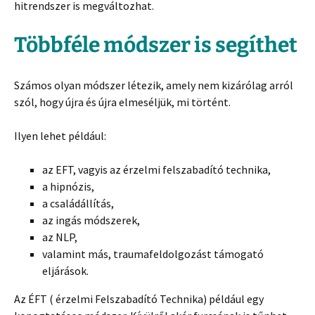
hitrendszer is megváltozhat.
Többféle módszer is segíthet
Számos olyan módszer létezik, amely nem kizárólag arról
szól, hogy újra és újra elmeséljük, mi történt.
Ilyen lehet például:
az EFT, vagyis az érzelmi felszabadító technika,
a hipnózis,
a családállítás,
az ingás módszerek,
az NLP,
valamint más, traumafeldolgozást támogató
eljárások.
Az ÉFT ( érzelmi Felszabadító Technika) például egy