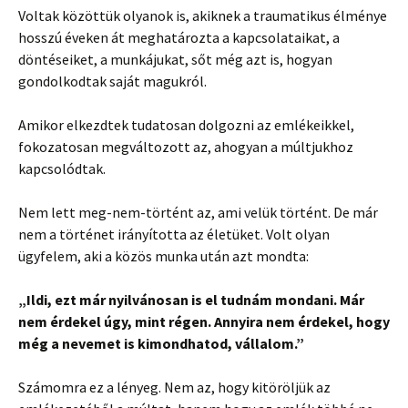
Voltak közöttük olyanok is, akiknek a traumatikus élménye
hosszú éveken át meghatározta a kapcsolataikat, a
döntéseiket, a munkájukat, sőt még azt is, hogyan
gondolkodtak saját magukról.
Amikor elkezdtek tudatosan dolgozni az emlékeikkel,
fokozatosan megváltozott az, ahogyan a múltjukhoz
kapcsolódtak.
Nem lett meg-nem-történt az, ami velük történt. De már
nem a történet irányította az életüket. Volt olyan
ügyfelem, aki a közös munka után azt mondta:
„Ildi, ezt már nyilvánosan is el tudnám mondani. Már
nem érdekel úgy, mint régen. Annyira nem érdekel, hogy
még a nevemet is kimondhatod, vállalom.”
Számomra ez a lényeg. Nem az, hogy kitöröljük az