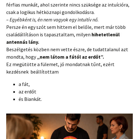
férfias munkát, ahol szerinte nincs szüksége az intuícióra,
csak a logikus hétköznapi gondolkodásra.
–
Egyébként is, én nem vagyok egy intuitív nő.
Persze én egy szót sem hittem el belőle, mert már több
családállításon is tapasztaltam, milyen
hihetetlenül
antennás lány.
Beszélgetés közben nem vette észre, de tudattalanul azt
mondta, hogy
„nem látom a fától az erdőt”.
Ez megütötte a fülemet, jó mondatnak tűnt, ezért
kezdésnek beállítottam
a fát,
az erdőt
és Biankát.