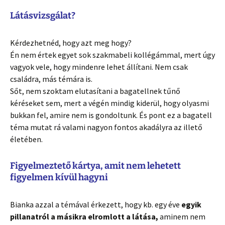
Látásvizsgálat?
Kérdezhetnéd, hogy azt meg hogy?
Én nem értek egyet sok szakmabeli kollégámmal, mert úgy
vagyok vele, hogy mindenre lehet állítani. Nem csak
családra, más témára is.
Sőt, nem szoktam elutasítani a bagatellnek tűnő
kéréseket sem, mert a végén mindig kiderül, hogy olyasmi
bukkan fel, amire nem is gondoltunk. És pont ez a bagatell
téma mutat rá valami nagyon fontos akadályra az illető
életében.
Figyelmeztető kártya, amit nem lehetett
figyelmen kívül hagyni
Bianka azzal a témával érkezett, hogy kb. egy éve
egyik
pillanatról a másikra elromlott a látása,
aminem nem