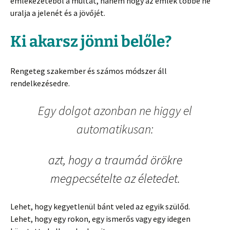
emlékezetéből a múltat, hanem hogy az emlék többé ne
uralja a jelenét és a jövőjét.
Ki akarsz jönni belőle?
Rengeteg szakember és számos módszer áll
rendelkezésedre.
Egy dolgot azonban ne higgy el
automatikusan:
azt, hogy a traumád örökre
megpecsételte az életedet.
Lehet, hogy kegyetlenül bánt veled az egyik szülőd.
Lehet, hogy egy rokon, egy ismerős vagy egy idegen