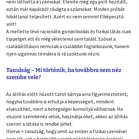
nem láthatta a számokat. Eleinte még egy picit hezitált,
aztán már kapásból rávágta a számokat. Minden próbát
hibátlanul teljesített. Azért ez nem semmi! Elképesztő
volt!
A mellette lévő racionális gondolkodás és fizikai látás csak
tippelget ett és még véletlenül sem talált. Szóval a
családállításon nemcsak a családdal foglalkozunk, hanem
ilyen izgalmas témákra is rá szoktunk nézni.
Tanulság – Mi történik, ha továbbra sem néz
szembe vele?
Az állítás előtt húzott tarot kártya arra figyelmeztetett,
hogyha továbbra is elfojtja a képességeit, mindent
elveszíthet, mert a betegségei komollyá válhatnak. Ha
viszont szembenéz velük, használja őket, akkor az állítás
szerint a látása is rendbe jöhet.
Illetve + tanulság, hogy amit az ember a fizikai szemével
nem lát, azt a harmadik szemével tökéletesen érzékeli.