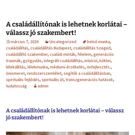
A családállítónak is lehetnek korlátai –
válassz jó szakembert!
március 7, 2026
Uncategorized
belső munka
,
családállítás
,
családállítás Budapest
,
családállítás Szeged
,
családállító szakember
,
családi minták
,
félelem
,
generációs
traumák
,
gyógyulás
,
integrált családállítás
,
intuíció
,
kókler
,
lélekállítás
,
lélekmunka
,
médiumi érzékelés
,
önfejlesztés.
,
önismeret
,
rendszerszemlélet
,
segítők a családállításban
,
spirituális fejlődés
,
spirituális út
,
transzgenerációs hatások
,
tudatosság
admin
A családállítónak is lehetnek korlátai – válassz
jó szakembert!