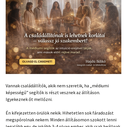
Vannak családállítók, akik nem szeretik, ha „médiumi
képességű” segítők is részt vesznek az állításon.
Igyekeznek őt mellőzni.
Én kifejezetten örülök nekik. Hihetetlen sok fáradozást
megspórolnak nekem. Minden állításomon szokott lenni
legalább egy, de inkább 3-4 olyan ember, akik csak beállnak