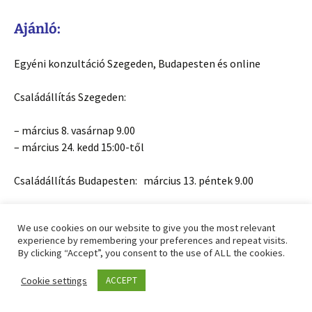
Ajánló:
Egyéni konzultáció Szegeden, Budapesten és online
Családállítás Szegeden:
– március 8. vasárnap 9.00
– március 24. kedd 15:00-től
Családállítás Budapesten: március 13. péntek 9.00
Ingás Közvetítés tanfolyam: 2026. május 6-tól 10 alkalmas
We use cookies on our website to give you the most relevant
experience by remembering your preferences and repeat visits.
ÉFT tanfolyam: 2026. július 8-tól
By clicking “Accept”, you consent to the use of ALL the cookies.
Tarot tanfolyam: 2028. aug. 5-től
Cookie settings
ACCEPT