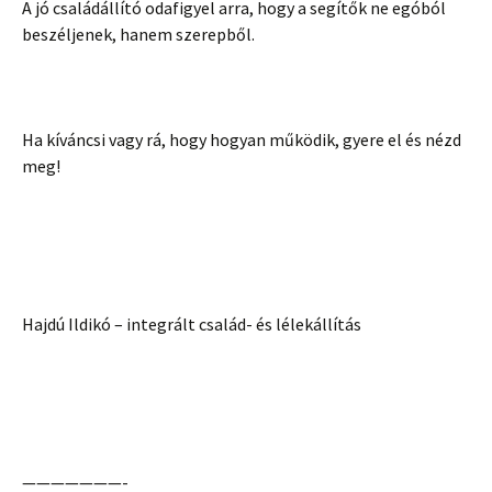
A jó családállító odafigyel arra, hogy a segítők ne egóból
beszéljenek, hanem szerepből.
Ha kíváncsi vagy rá, hogy hogyan működik, gyere el és nézd
meg!
Hajdú Ildikó – integrált család- és lélekállítás
———————-