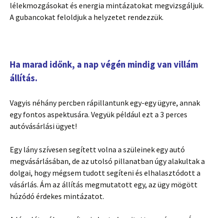
lélekmozgásokat és energia mintázatokat megvizsgáljuk.
A gubancokat feloldjuk a helyzetet rendezzük.
Ha marad időnk, a nap végén mindig van villám
állítás.
Vagyis néhány percben rápillantunk egy-egy ügyre, annak
egy fontos aspektusára. Vegyük például ezt a 3 perces
autóvásárlási ügyet!
Egy lány szívesen segített volna a szüleinek egy autó
megvásárlásában, de az utolsó pillanatban úgy alakultak a
dolgai, hogy mégsem tudott segíteni és elhalasztódott a
vásárlás. Ám az állítás megmutatott egy, az ügy mögött
húzódó érdekes mintázatot.