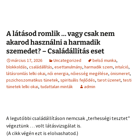
A látásod romlik … vagy csak nem
akarod használni a harmadik
szemedet? – Családállítás eset
március 17, 2026
Uncategorized
belső munka
,
blokkoldás
,
családállítás
,
esettanulmány
,
harmadik szem
,
intuíció
,
látásromlás lelki okai
,
női energia
,
nőiesség megélése
,
önismeret
,
pszichoszomatikus tünetek
,
spirituális fejlődés
,
tarot üzenet
,
testi
tünetek lelki okai
,
tudattalan minták
admin
A legutóbbi családállításon nemcsak „terhességi tesztet”
végeztünk … volt látásvizsgálat is.
(A cikk végén ezt is elolvashatod.)