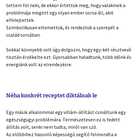
tettem föl neki, de ekkor értettük meg, hogy valakinek a
problémája mögött egy olyan ember sorsa áll, akit
elfelejtettek.
Szimbolikusan eltemettük, és rendeztük a szerepét a
család sorsában.
Sokkal könnyebb volt úgy dolgozni, hogy egy-két résztvevő
tisztán érzékelte ezt. Gyorsabban haladtunk, több időnk és
energiánk volt az elrendezésre.
Néha konkrét receptet diktálnak le
Egy másik alkalommal egy villám-állítást csináltunk egy
egészségügyi problémára. Természetesen ez is fedett
állítás volt, senki nem tudta, miről van szó.
Az előbbihez hasonló képességű segítő felmondta a