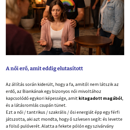
A női erő, amit eddig elutasított
Az állítás során kiderült, hogy a fa, amitől nem látszik az
erdő, az Biankának egy bizonyos női mivoltához
kapcsolódó egykori képessége, amit
kitagadott magából
,
és a látásromlás csupán tünet.
Ezt a női / tantrikus / szakrális / ősi energiát épp egy férfi
játszotta, aki azt mondta, hogy ő szívesen segít: és levette
a fölső pulóverét. Alatta a fekete pólón egy szivárvány