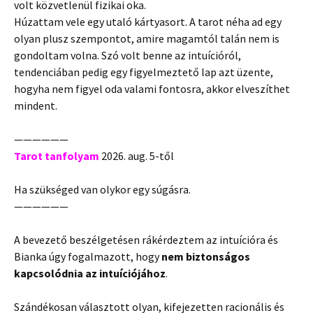
volt közvetlenül fizikai oka.
Húzattam vele egy utaló kártyasort. A tarot néha ad egy
olyan plusz szempontot, amire magamtól talán nem is
gondoltam volna. Szó volt benne az intuícióról,
tendenciában pedig egy figyelmeztető lap azt üzente,
hogyha nem figyel oda valami fontosra, akkor elveszíthet
mindent.
——————
Tarot tanfolyam
2026. aug. 5-től
Ha szükséged van olykor egy súgásra.
——————
A bevezető beszélgetésen rákérdeztem az intuícióra és
Bianka úgy fogalmazott, hogy
nem biztonságos
kapcsolódnia az intuíciójához
.
Szándékosan választott olyan, kifejezetten racionális és