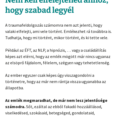
Nem kell elfelejtened ahhoz,
hogy szabad legyél
A traumafeldolgozás számomra nem azt jelenti, hogy
valaki elfelejti, ami vele történt. Emlékezhet rá továbbra is.
Tudhatja, hogy mi történt, mikor történt, és ki tette vele.
Például az ÉFT, az NLP, a hipnózis, … vagy a családállítás
képes azt elérni, hogy az emlék mögött már nincs ugyanaz
az elsöprő fájdalom, félelem, szégyen vagy tehetetlenség.
Az ember egyszer csak képes úgy visszagondolni a
történetre, hogy az már nem rántja vissza ugyanabba az
állapotba.
Az emlék megmaradhat, de már nem lesz jelentősége
számodra.
Sőt, ezáltal az ebből fakadó hozzáállásod,
viselkedésed, szokásaid, betegséged, gondolataid,