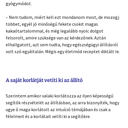
gyógymódot.
– Nem tudom, miért kell ezt mondanom most, de mozogj
többet, egyél jó minőségű fekete csokit magas
kakaótartalommal, és még legalább nyolc dolgot
felsorolt, amire szüksége van az kérdezőnek. Aztán
elhallgatott, azt sem tudta, hogy egészségügyi állításról
volt szó egyáltalán. Mégis egy életmód receptet diktált le.
A saját korlátját vetíti ki az állító
Szerintem amikor valaki korlátozza az ilyen képességű
segítők részvételét az állításban, az arra bizonyíték, hogy
ugye ő maga korlátolt az intuíció témájában és csak a
félelmeit és a korlátait vetíti ki a segítőkre.