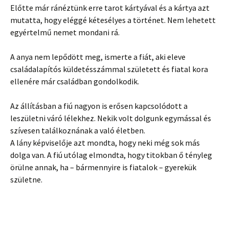
Előtte már ránéztünk erre tarot kártyával és a kártya azt
mutatta, hogy eléggé kétesélyes a történet. Nem lehetett
egyértelmű nemet mondani rá.
A anya nem lepődött meg, ismerte a fiát, aki eleve
családalapítós küldetésszámmal született és fiatal kora
ellenére már családban gondolkodik.
Az állításban a fiú nagyon is erősen kapcsolódott a
leszületni váró lélekhez. Nekik volt dolgunk egymással és
szívesen találkoznának a való életben.
A lány képviselője azt mondta, hogy neki még sok más
dolga van. A fiú utólag elmondta, hogy titokban ő tényleg
örülne annak, ha – bármennyire is fiatalok – gyerekük
születne.