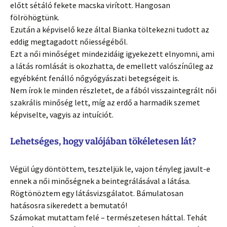
előtt sétáló fekete macska virított. Hangosan
fölröhögtünk.
Ezután a képviselő keze által Bianka töltekezni tudott az
eddig megtagadott nőiességéből.
Ezt a női minőséget mindezidáig igyekezett elnyomni, ami
a látás romlását is okozhatta, de emellett valószínűleg az
egyébként fenálló nőgyógyászati betegségeit is.
Nem írok le minden részletet, de a fából visszaintegrált női
szakrális minőség lett, míg az erdő a harmadik szemet
képviselte, vagyis az intuíciót.
Lehetséges, hogy valójában tökéletesen lát?
Végül úgy döntöttem, teszteljük le, vajon tényleg javult-e
ennek a női minőségnek a beintegrálásával a látása.
Rögtönöztem egy látásvizsgálatot. Bámulatosan
hatásosra sikeredett a bemutató!
Számokat mutattam felé – természetesen háttal. Tehát