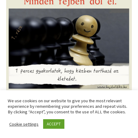
NLP – Ha változtatni akarsz az életeden, akkor előbb a
We use cookies on our website to give you the most relevant
fejedben kell változni!
experience by remembering your preferences and repeat visits.
By clicking “Accept”, you consent to the use of ALL the cookies.
Lobbizok a jobb agyfélteke mellett.
Cookie settings
ACCEPT
Néhány érv, ami miatt érdemes lenne többet használnod: