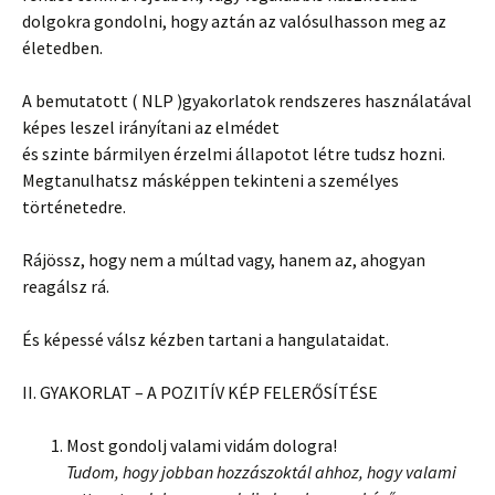
dolgokra gondolni, hogy aztán az valósulhasson meg az
életedben.
A bemutatott ( NLP )gyakorlatok rendszeres használatával
képes leszel irányítani az elmédet
és szinte bármilyen érzelmi állapotot létre tudsz hozni.
Megtanulhatsz másképpen tekinteni a személyes
történetedre.
Rájössz, hogy nem a múltad vagy, hanem az, ahogyan
reagálsz rá.
És képessé válsz kézben tartani a hangulataidat.
II. GYAKORLAT – A POZITÍV KÉP FELERŐSÍTÉSE
Most gondolj valami vidám dologra!
Tudom, hogy jobban hozzászoktál ahhoz, hogy valami