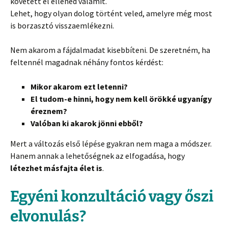
követett el ellened valamit.
Lehet, hogy olyan dolog történt veled, amelyre még most
is borzasztó visszaemlékezni.
Nem akarom a fájdalmadat kisebbíteni. De szeretném, ha
feltennél magadnak néhány fontos kérdést:
Mikor akarom ezt letenni?
El tudom-e hinni, hogy nem kell örökké ugyanígy
éreznem?
Valóban ki akarok jönni ebből?
Mert a változás első lépése gyakran nem maga a módszer.
Hanem annak a lehetőségnek az elfogadása, hogy
létezhet másfajta élet is
.
Egyéni konzultáció vagy őszi
elvonulás?