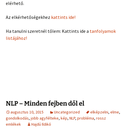
elérhető.
Az elkérhetőségekhez
kattints ide!
Ha tanulni szeretnél tőlem: Kattints ide a
tanfolyamok
listájához!
NLP – Minden fejben dől el
augusztus 10, 2015
Uncategorized
elképzelni
,
elme
,
gondolkodás
,
jobb agyfélteke
,
kép
,
NLP
,
probléma
,
rossz
emlékek
Hajdú Ildikó