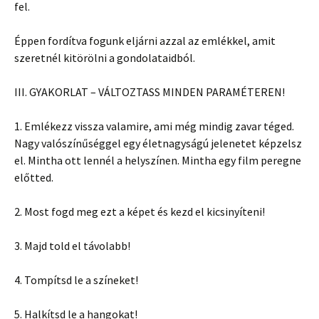
fel.
Éppen fordítva fogunk eljárni azzal az emlékkel, amit
szeretnél kitörölni a gondolataidból.
III. GYAKORLAT – VÁLTOZTASS MINDEN PARAMÉTEREN!
1. Emlékezz vissza valamire, ami még mindig zavar téged.
Nagy valószínűséggel egy életnagyságú jelenetet képzelsz
el. Mintha ott lennél a helyszínen. Mintha egy film peregne
előtted.
2. Most fogd meg ezt a képet és kezd el kicsinyíteni!
3. Majd told el távolabb!
4. Tompítsd le a színeket!
5. Halkítsd le a hangokat!