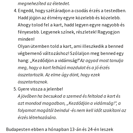
megnehezíted az életedet.
Engedd, hogy szétáradjon a csodás érzés a testedben.
Hadd jöjjön az élmény egyre közelebb és közelebb.
Ahogy tolod fel a kart, hadd legyen egyre nagyobb és
fényesebb. Legyenek színek, részletek! Ragyogjon
minden!
Olyan ütemben told a kart, ami illeszkedik a benned
végbemenő változáshoz! Szólaljon meg benned egy
hang: „Kezdődjön a vidámság!”
Az agyad most tanulja
meg, hogy a kart felhúzó mozdulat és a jó érzés
összetartozik. Az elme úgy dönt, hogy ezek
összetartoznak.
Gyere vissza a jelenbe!
A jövőben ha becsukod a szemed és feltolod a kart és
azt mondod magadban, „Kezdődjön a vidámság!”, a
folyamat magától beindul -és nem kell időt szakítani az
érzés létrehozására.
Budapesten ebben a hónapban 13-án és 24-én leszek