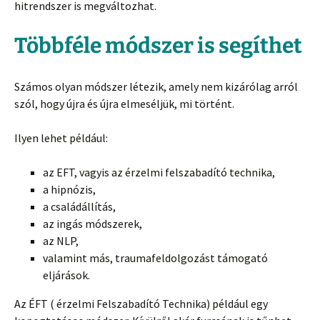
hitrendszer is megváltozhat.
Többféle módszer is segíthet
Számos olyan módszer létezik, amely nem kizárólag arról
szól, hogy újra és újra elmeséljük, mi történt.
Ilyen lehet például:
az EFT, vagyis az érzelmi felszabadító technika,
a hipnózis,
a családállítás,
az ingás módszerek,
az NLP,
valamint más, traumafeldolgozást támogató
eljárások.
Az ÉFT ( érzelmi Felszabadító Technika) például egy