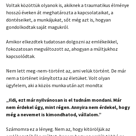
Voltak közöttük olyanok is, akiknek a traumatikus élménye
hosszú éveken át meghatározta a kapcsolataikat, a
döntéseiket, a munkájukat, sőt még azt is, hogyan
gondolkodtak saját magukról.
Amikor elkezdtek tudatosan dolgozni az emlékeikkel,
fokozatosan megváltozott az, ahogyan a múltjukhoz
kapcsolódtak.
Nem lett meg-nem-történt az, ami velük történt. De már
nem a történet irányította az életüket. Volt olyan
ügyfelem, aki a közös munka után azt mondta:
„Ildi, ezt már nyilvánosan is el tudnám mondani. Már
nem érdekel úgy, mint régen. Annyira nem érdekel, hogy
még a nevemet is kimondhatod, vállalom.”
Számomra ez a lényeg. Nem az, hogy kitöröljük az