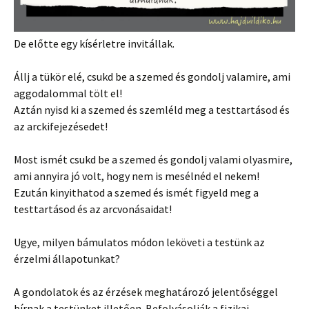
De előtte egy kísérletre invitállak.
Állj a tükör elé, csukd be a szemed és gondolj valamire, ami
aggodalommal tölt el!
Aztán nyisd ki a szemed és szemléld meg a testtartásod és
az arckifejezésedet!
Most ismét csukd be a szemed és gondolj valami olyasmire,
ami annyira jó volt, hogy nem is mesélnéd el nekem!
Ezután kinyithatod a szemed és ismét figyeld meg a
testtartásod és az arcvonásaidat!
Ugye, milyen bámulatos módon leköveti a testünk az
érzelmi állapotunkat?
A gondolatok és az érzések meghatározó jelentőséggel
bírnak a testünket illetően. Befolyásolják a fizikai