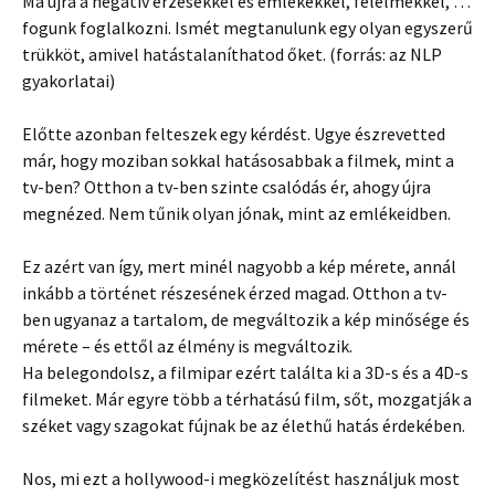
Ma újra a negatív érzésekkel és emlékekkel, félelmekkel, …
fogunk foglalkozni. Ismét megtanulunk egy olyan egyszerű
trükköt, amivel hatástalaníthatod őket. (forrás: az NLP
gyakorlatai)
Előtte azonban felteszek egy kérdést. Ugye észrevetted
már, hogy moziban sokkal hatásosabbak a filmek, mint a
tv-ben? Otthon a tv-ben szinte csalódás ér, ahogy újra
megnézed. Nem tűnik olyan jónak, mint az emlékeidben.
Ez azért van így, mert minél nagyobb a kép mérete, annál
inkább a történet részesének érzed magad. Otthon a tv-
ben ugyanaz a tartalom, de megváltozik a kép minősége és
mérete – és ettől az élmény is megváltozik.
Ha belegondolsz, a filmipar ezért találta ki a 3D-s és a 4D-s
filmeket. Már egyre több a térhatású film, sőt, mozgatják a
széket vagy szagokat fújnak be az élethű hatás érdekében.
Nos, mi ezt a hollywood-i megközelítést használjuk most