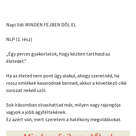
Napi Ildi: MINDEN FEJBEN DŐL EL
NLP (1. rész)
„Egy perces gyakorlatok, hogy kézben tarthasd az
életedet.”
Ha az életed nem pont úgy alakul, ahogy szeretnéd, ha
rossz emlékek kavarodnak benned, akkor a következő cikk
sorozat neked szól.
Sok írásomban olvashattad már, milyen nagy rajongója
vagyok a jobb agyféltekének.
Ez azért van, mert szeretem a hatékony megoldásokat.