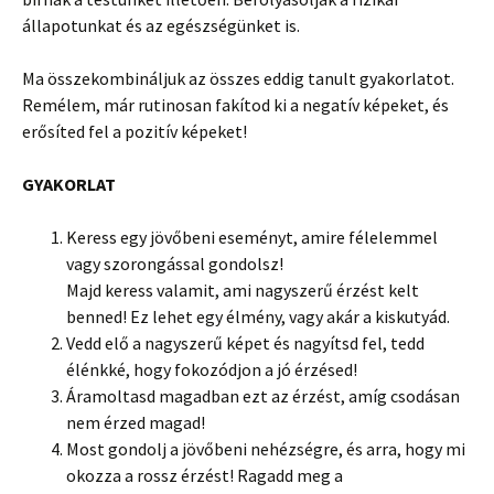
állapotunkat és az egészségünket is.
Ma összekombináljuk az összes eddig tanult gyakorlatot.
Remélem, már rutinosan fakítod ki a negatív képeket, és
erősíted fel a pozitív képeket!
GYAKORLAT
Keress egy jövőbeni eseményt, amire félelemmel
vagy szorongással gondolsz!
Majd keress valamit, ami nagyszerű érzést kelt
benned! Ez lehet egy élmény, vagy akár a kiskutyád.
Vedd elő a nagyszerű képet és nagyítsd fel, tedd
élénkké, hogy fokozódjon a jó érzésed!
Áramoltasd magadban ezt az érzést, amíg csodásan
nem érzed magad!
Most gondolj a jövőbeni nehézségre, és arra, hogy mi
okozza a rossz érzést! Ragadd meg a