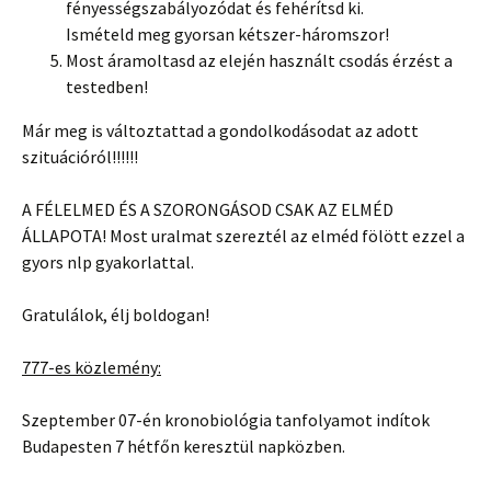
fényességszabályozódat és fehérítsd ki.
Ismételd meg gyorsan kétszer-háromszor!
Most áramoltasd az elején használt csodás érzést a
testedben!
Már meg is változtattad a gondolkodásodat az adott
szituációról!!!!!!
A FÉLELMED ÉS A SZORONGÁSOD CSAK AZ ELMÉD
ÁLLAPOTA! Most uralmat szereztél az elméd fölött ezzel a
gyors nlp gyakorlattal.
Gratulálok, élj boldogan!
777-es közlemény:
Szeptember 07-én kronobiológia tanfolyamot indítok
Budapesten 7 hétfőn keresztül napközben.