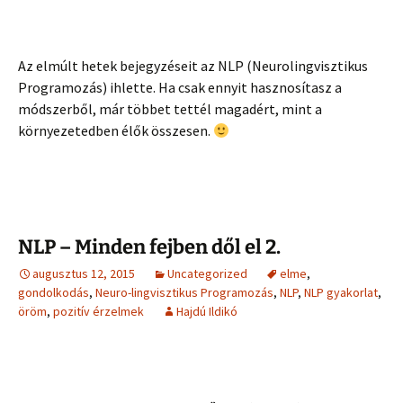
Az elmúlt hetek bejegyzéseit az NLP (Neurolingvisztikus
Programozás) ihlette. Ha csak ennyit hasznosítasz a
módszerből, már többet tettél magadért, mint a
környezetedben élők összesen.
NLP – Minden fejben dől el 2.
augusztus 12, 2015
Uncategorized
elme
,
gondolkodás
,
Neuro-lingvisztikus Programozás
,
NLP
,
NLP gyakorlat
,
öröm
,
pozitív érzelmek
Hajdú Ildikó