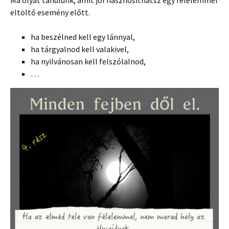
Ma olyat tanulunk, amit jól hasznosíthatsz egy félelemmel
eltöltő esemény előtt.
ha beszélned kell egy lánnyal,
ha tárgyalnod kell valakivel,
ha nyilvánosan kell felszólalnod,
…