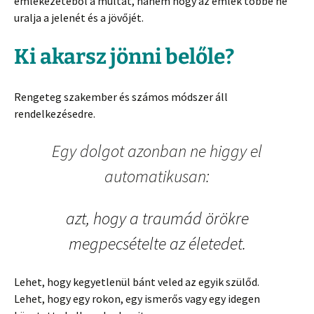
emlékezetéből a múltat, hanem hogy az emlék többé ne
uralja a jelenét és a jövőjét.
Ki akarsz jönni belőle?
Rengeteg szakember és számos módszer áll
rendelkezésedre.
Egy dolgot azonban ne higgy el
automatikusan:
azt, hogy a traumád örökre
megpecsételte az életedet.
Lehet, hogy kegyetlenül bánt veled az egyik szülőd.
Lehet, hogy egy rokon, egy ismerős vagy egy idegen