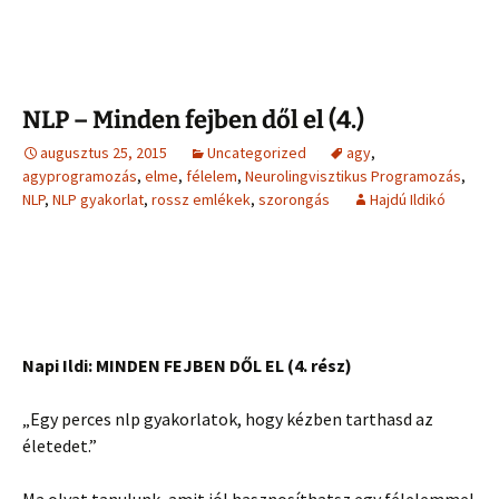
NLP – Minden fejben dől el (4.)
augusztus 25, 2015
Uncategorized
agy
,
agyprogramozás
,
elme
,
félelem
,
Neurolingvisztikus Programozás
,
NLP
,
NLP gyakorlat
,
rossz emlékek
,
szorongás
Hajdú Ildikó
Napi Ildi: MINDEN FEJBEN DŐL EL (4. rész)
„Egy perces nlp gyakorlatok, hogy kézben tarthasd az
életedet.”