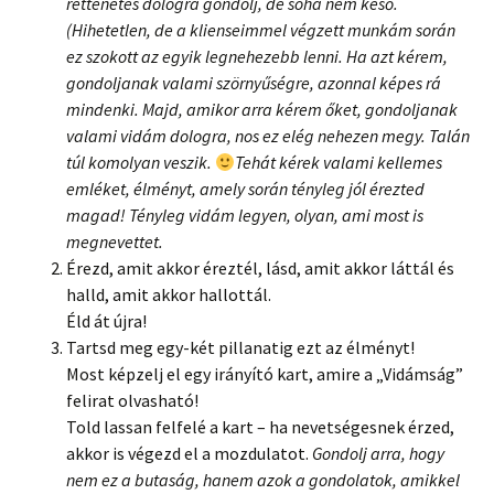
rettenetes dologra gondolj, de soha nem késő.
(Hihetetlen, de a klienseimmel végzett munkám során
ez szokott az egyik legnehezebb lenni. Ha azt kérem,
gondoljanak valami szörnyűségre, azonnal képes rá
mindenki. Majd, amikor arra kérem őket, gondoljanak
valami vidám dologra, nos ez elég nehezen megy. Talán
túl komolyan veszik.
Tehát kérek valami kellemes
emléket, élményt, amely során tényleg jól érezted
magad! Tényleg vidám legyen, olyan, ami most is
megnevettet.
Érezd, amit akkor éreztél, lásd, amit akkor láttál és
halld, amit akkor hallottál.
Éld át újra!
Tartsd meg egy-két pillanatig ezt az élményt!
Most képzelj el egy irányító kart, amire a „Vidámság”
felirat olvasható!
Told lassan felfelé a kart – ha nevetségesnek érzed,
akkor is végezd el a mozdulatot.
Gondolj arra, hogy
nem ez a butaság, hanem azok a gondolatok, amikkel