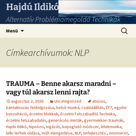
Hajdú Ildikó
Alternatív Problémamegoldó Technikák
Ugrás
Keresés
Menü
a
tartalomhoz
Címkearchívumok: NLP
TRAUMA – Benne akarsz maradni –
vagy túl akarsz lenni rajta?
augusztus 2, 2026
Uncategorized
abúzus
,
bántalmazás feldolgozása
,
belső munka
,
családállítás
,
ÉFT
,
egyéni
konzultáció
,
érzelmi blokkok
,
Érzelmi Felszabadító Technika
,
érzelmi felszabadulás
,
generációs minták
,
gyermekkori traumák
,
Hajdú Ildikó
,
hipnózis
,
ingázás
,
kopogtató módszer
,
lélekmunka
,
lelki terhek oldása
,
múlt elengedése
,
NLP
,
önfejlesztés.
,
önismeret
,