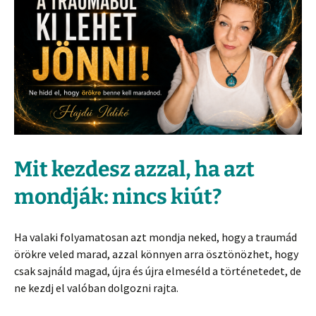
Mit kezdesz azzal, ha azt
mondják: nincs kiút?
Ha valaki folyamatosan azt mondja neked, hogy a traumád
örökre veled marad, azzal könnyen arra ösztönözhet, hogy
csak sajnáld magad, újra és újra elmeséld a történetedet, de
ne kezdj el valóban dolgozni rajta.