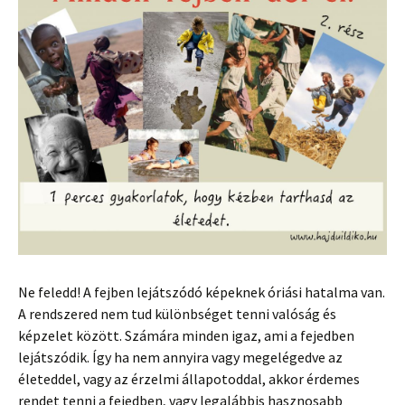
Ne feledd! A fejben lejátszódó képeknek óriási hatalma van.
A rendszered nem tud különbséget tenni valóság és
képzelet között. Számára minden igaz, ami a fejedben
lejátszódik. Így ha nem annyira vagy megelégedve az
életeddel, vagy az érzelmi állapotoddal, akkor érdemes
rendet tenni a fejedben, vagy legalábbis hasznosabb