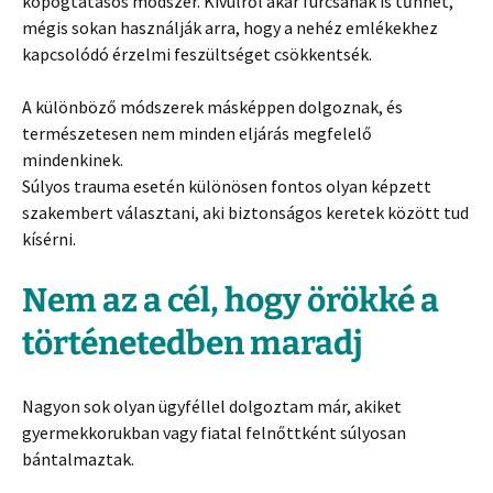
kopogtatásos módszer. Kívülről akár furcsának is tűnhet,
mégis sokan használják arra, hogy a nehéz emlékekhez
kapcsolódó érzelmi feszültséget csökkentsék.
A különböző módszerek másképpen dolgoznak, és
természetesen nem minden eljárás megfelelő
mindenkinek.
Súlyos trauma esetén különösen fontos olyan képzett
szakembert választani, aki biztonságos keretek között tud
kísérni.
Nem az a cél, hogy örökké a
történetedben maradj
Nagyon sok olyan ügyféllel dolgoztam már, akiket
gyermekkorukban vagy fiatal felnőttként súlyosan
bántalmaztak.