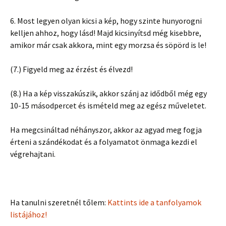
6. Most legyen olyan kicsi a kép, hogy szinte hunyorogni
kelljen ahhoz, hogy lásd! Majd kicsinyítsd még kisebbre,
amikor már csak akkora, mint egy morzsa és söpörd is le!
(7.) Figyeld meg az érzést és élvezd!
(8.) Ha a kép visszakúszik, akkor szánj az idődből még egy
10-15 másodpercet és ismételd meg az egész műveletet.
Ha megcsináltad néhányszor, akkor az agyad meg fogja
érteni a szándékodat és a folyamatot önmaga kezdi el
végrehajtani.
Ha tanulni szeretnél tőlem:
Kattints ide a tanfolyamok
listájához!