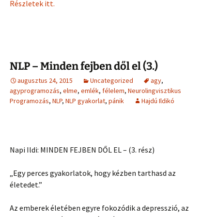
Részletek itt.
NLP – Minden fejben dől el (3.)
augusztus 24, 2015
Uncategorized
agy
,
agyprogramozás
,
elme
,
emlék
,
félelem
,
Neurolingvisztikus
Programozás
,
NLP
,
NLP gyakorlat
,
pánik
Hajdú Ildikó
Napi Ildi: MINDEN FEJBEN DŐL EL – (3. rész)
„Egy perces gyakorlatok, hogy kézben tarthasd az
életedet.”
Az emberek életében egyre fokozódik a depresszió, az