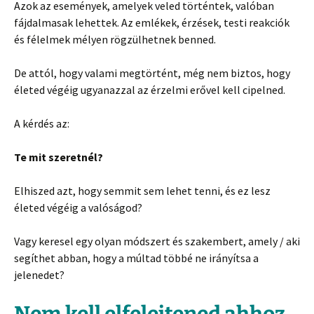
Azok az események, amelyek veled történtek, valóban
fájdalmasak lehettek. Az emlékek, érzések, testi reakciók
és félelmek mélyen rögzülhetnek benned.
De attól, hogy valami megtörtént, még nem biztos, hogy
életed végéig ugyanazzal az érzelmi erővel kell cipelned.
A kérdés az:
Te mit szeretnél?
Elhiszed azt, hogy semmit sem lehet tenni, és ez lesz
életed végéig a valóságod?
Vagy keresel egy olyan módszert és szakembert, amely / aki
segíthet abban, hogy a múltad többé ne irányítsa a
jelenedet?