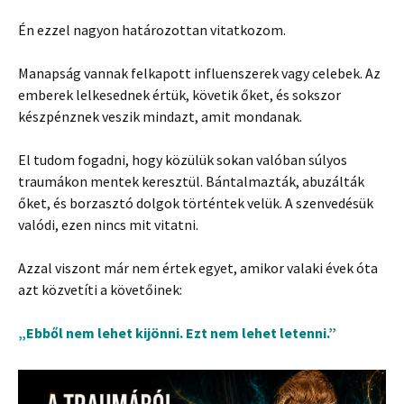
Én ezzel nagyon határozottan vitatkozom.
Manapság vannak felkapott influenszerek vagy celebek. Az
emberek lelkesednek értük, követik őket, és sokszor
készpénznek veszik mindazt, amit mondanak.
El tudom fogadni, hogy közülük sokan valóban súlyos
traumákon mentek keresztül. Bántalmazták, abuzálták
őket, és borzasztó dolgok történtek velük. A szenvedésük
valódi, ezen nincs mit vitatni.
Azzal viszont már nem értek egyet, amikor valaki évek óta
azt közvetíti a követőinek:
„Ebből nem lehet kijönni. Ezt nem lehet letenni.”