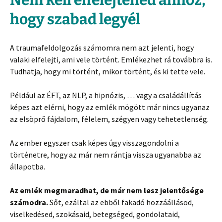
Nem kell elfelejtened ahhoz,
hogy szabad legyél
A traumafeldolgozás számomra nem azt jelenti, hogy
valaki elfelejti, ami vele történt. Emlékezhet rá továbbra is.
Tudhatja, hogy mi történt, mikor történt, és ki tette vele.
Például az ÉFT, az NLP, a hipnózis, … vagy a családállítás
képes azt elérni, hogy az emlék mögött már nincs ugyanaz
az elsöprő fájdalom, félelem, szégyen vagy tehetetlenség.
Az ember egyszer csak képes úgy visszagondolni a
történetre, hogy az már nem rántja vissza ugyanabba az
állapotba.
Az emlék megmaradhat, de már nem lesz jelentősége
számodra.
Sőt, ezáltal az ebből fakadó hozzáállásod,
viselkedésed, szokásaid, betegséged, gondolataid,