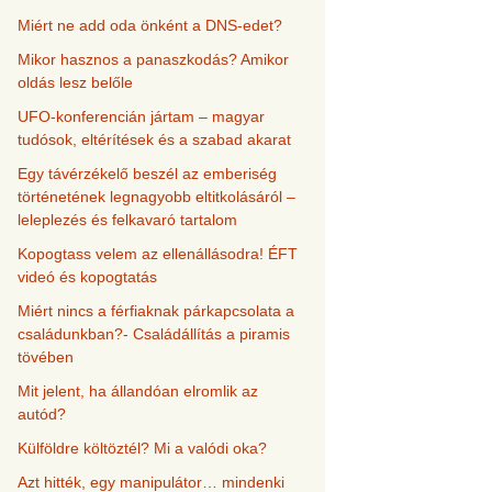
Miért ne add oda önként a DNS-edet?
Mikor hasznos a panaszkodás? Amikor
oldás lesz belőle
UFO-konferencián jártam – magyar
tudósok, eltérítések és a szabad akarat
Egy távérzékelő beszél az emberiség
történetének legnagyobb eltitkolásáról –
leleplezés és felkavaró tartalom
Kopogtass velem az ellenállásodra! ÉFT
videó és kopogtatás
Miért nincs a férfiaknak párkapcsolata a
családunkban?- Családállítás a piramis
tövében
Mit jelent, ha állandóan elromlik az
autód?
Külföldre költöztél? Mi a valódi oka?
Azt hitték, egy manipulátor… mindenki