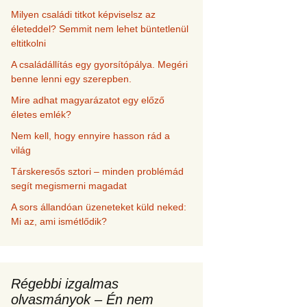
Milyen családi titkot képviselsz az
életeddel? Semmit nem lehet büntetlenül
eltitkolni
A családállítás egy gyorsítópálya. Megéri
benne lenni egy szerepben.
Mire adhat magyarázatot egy előző
életes emlék?
Nem kell, hogy ennyire hasson rád a
világ
Társkeresős sztori – minden problémád
segít megismerni magadat
A sors állandóan üzeneteket küld neked:
Mi az, ami ismétlődik?
Régebbi izgalmas
olvasmányok – Én nem