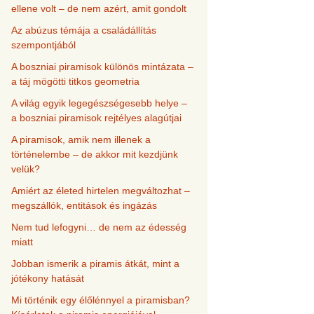
ellene volt – de nem azért, amit gondolt
Az abúzus témája a családállítás
szempontjából
A boszniai piramisok különös mintázata –
a táj mögötti titkos geometria
A világ egyik legegészségesebb helye –
a boszniai piramisok rejtélyes alagútjai
A piramisok, amik nem illenek a
történelembe – de akkor mit kezdjünk
velük?
Amiért az életed hirtelen megváltozhat –
megszállók, entitások és ingázás
Nem tud lefogyni… de nem az édesség
miatt
Jobban ismerik a piramis átkát, mint a
jótékony hatását
Mi történik egy élőlénnyel a piramisban?