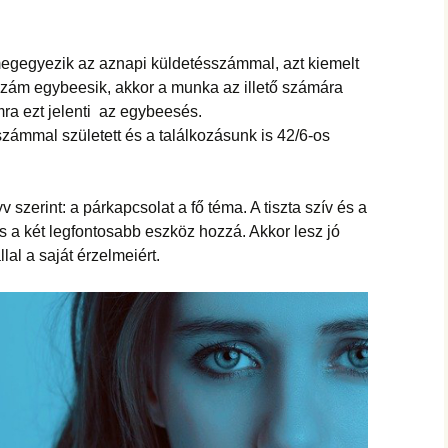
hanganyagok – régebbi
foglalkozások
egegyezik az aznapi küldetésszámmal, azt kiemelt
szám egybeesik, akkor a munka az illető számára
mra ezt jelenti az egybeesés.
számmal született és a találkozásunk is 42/6-os
 szerint: a párkapcsolat a fő téma. A tiszta szív és a
ás a két legfontosabb eszköz hozzá. Akkor lesz jó
lal a saját érzelmeiért.