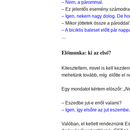
– Nem, a párommal.
– Ez jelentős esemény számodr
– Igen, nekem nagy dolog. De ho
– Mikor jöttetek össze a pároddal
– A biciklis baleset előtt pár nappa
…
Előmunka: ki az első?
Kiteszteltem, mivel is kell kezde
mehetünk tovább, míg előtte el 
Egy mondatot kértem elöszőr:
„Ne
– Eszedbe jut-e erről valami?
– Igen, így elsőre az jut eszembe
Valóban, el kellett rendeznünk Es