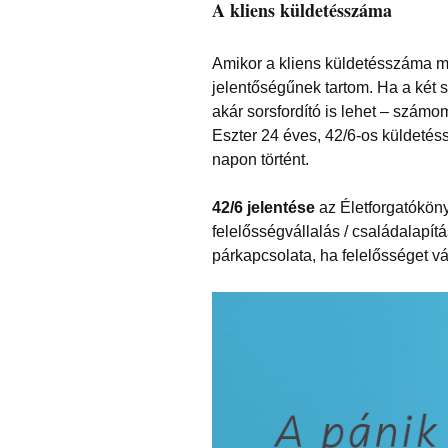
A kliens küldetésszáma
Amikor a kliens küldetésszáma m
jelentőségűnek tartom. Ha a két 
akár sorsfordító is lehet – számo
Eszter 24 éves, 42/6-os küldetés
napon történt.
42/6 jelentése
az Életforgatókönyv
felelősségvállalás / családalapít
párkapcsolata, ha felelősséget vál