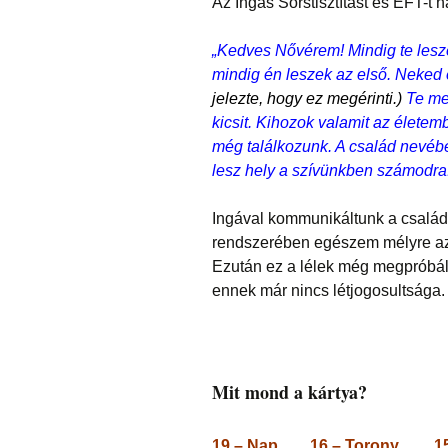
Az Ingás Sorstisztítást és ÉFT-t 
„Kedves Nővérem! Mindig te lesze
mindig én leszek az első. Neked 
jelezte, hogy ez megérinti.)
Te me
kicsit. Kihozok valamit az életem
még találkozunk. A család nevébe
lesz hely a szívünkben számodra.
Ingával kommunikáltunk a családi 
rendszerében egészem mélyre az 
Ezután ez a lélek még megpróbált 
ennek már nincs létjogosultsága.
Mit mond a kártya?
19 – Nap, 16 – Torony, 15