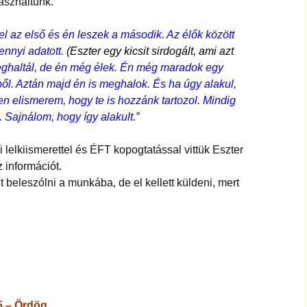
használtunk.
l az első és én leszek a második. Az élők között
ennyi adatott.
(Eszter egy kicsit sirdogált, ami azt
ghaltál, de én még élek. Én még maradok egy
ből. Aztán majd én is meghalok. És ha úgy alakul,
n elismerem, hogy te is hozzánk tartozol. Mindig
 Sajnálom, hogy így alakult.”
lelkiismerettel és ÉFT kopogtatással vittük Eszter
információt.
beleszólni a munkába, de el kellett küldeni, mert
 – Ördög