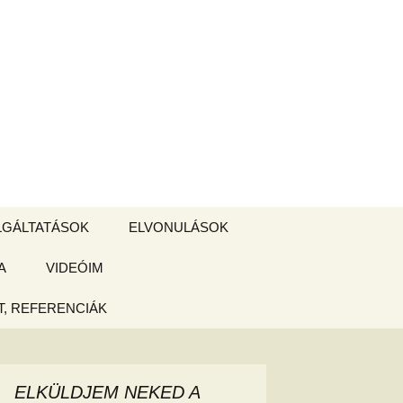
Keresés:
LGÁLTATÁSOK
ELVONULÁSOK
A
ZSIGE BOLT
VIDEÓIM
ELVONULÁS –
Magyarországon
, REFERENCIÁK
 tájékoztató
hogy
ELKÜLDJEM NEKED A
ked az új