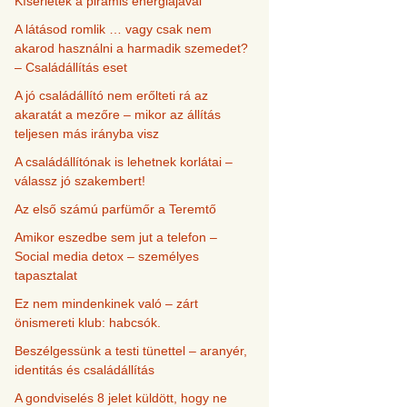
Kísérletek a piramis energiájával
A látásod romlik … vagy csak nem
akarod használni a harmadik szemedet?
– Családállítás eset
A jó családállító nem erőlteti rá az
akaratát a mezőre – mikor az állítás
teljesen más irányba visz
A családállítónak is lehetnek korlátai –
válassz jó szakembert!
Az első számú parfümőr a Teremtő
Amikor eszedbe sem jut a telefon –
Social media detox – személyes
tapasztalat
Ez nem mindenkinek való – zárt
önismereti klub: habcsók.
Beszélgessünk a testi tünettel – aranyér,
identitás és családállítás
A gondviselés 8 jelet küldött, hogy ne