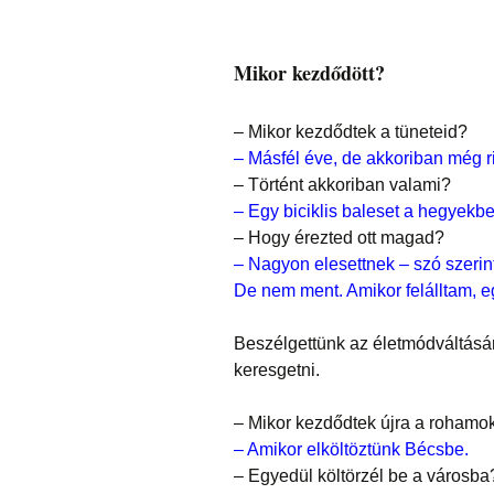
Mikor kezdődött?
– Mikor kezdődtek a tüneteid?
– Másfél éve, de akkoriban még r
– Történt akkoriban valami?
– Egy biciklis baleset a hegyekbe
– Hogy érezted ott magad?
– Nagyon elesettnek – szó szerint -
De nem ment. Amikor felálltam, e
Beszélgettünk az életmódváltásár
keresgetni.
– Mikor kezdődtek újra a rohamo
– Amikor elköltöztünk Bécsbe.
– Egyedül költörzél be a városba