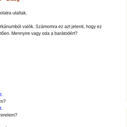
latra utaltak.
rkánumból valók. Számomra ez azt jelenti, hogy ez
letően. Mennyire vagy oda a barátodért?
t.
em?
t.
szerelem?