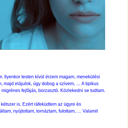
 Ilyenkor testen kívül érzem magam, menekülési
 majd elájulok, úgy dobog a szívem, … A tipikus
 migrénes fejfájás, borzasztó. Közlekedni se tudtam.
kétszer is. Ezért ráfeküdtem az ügyre és
ltam, nyújtottam, tornáztam, futottam, … Valamit