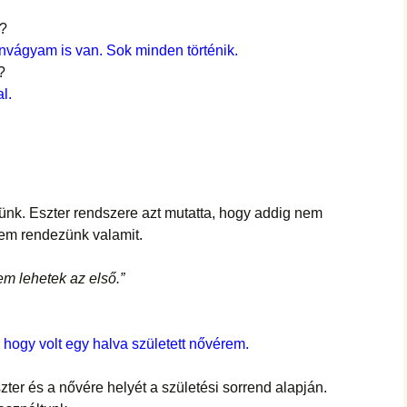
a?
nvágyam is van. Sok minden történik.
?
l.
nünk. Eszter rendszere azt mutatta, hogy addig nem
nem rendezünk valamit.
m lehetek az első.”
, hogy volt egy halva született nővérem.
zter és a nővére helyét a születési sorrend alapján.