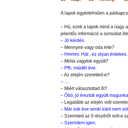
A lapok egyértelműen a párkapcso
– Hú, ezek a lapok mind a nagy a
jelentős információ a sorsodat il
–
Jó kérdés.
– Mennyire vagy oda érte?
– Hmmm. Hát , ez olyan érdekes.
– Mióta vagytok együtt?
– Pfh, másfél éve.
– Az elején szeretted-e?
– …
– Miért választottad őt?
–
Ööö, jó éreztük együtt magunka
– Legalább az elején volt szerel
– Már sok éve senki iránt nem vol
– Szerinted az ő részéről volt-e 
– Szerintem igen.