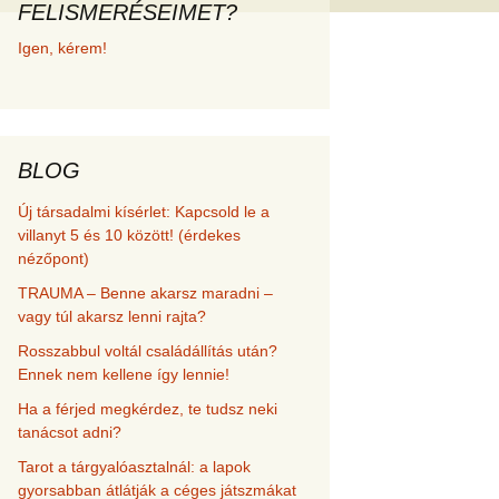
FELISMERÉSEIMET?
met és
Igen, kérem!
erződési
BLOG
Új társadalmi kísérlet: Kapcsold le a
villanyt 5 és 10 között! (érdekes
nézőpont)
TRAUMA – Benne akarsz maradni –
vagy túl akarsz lenni rajta?
Rosszabbul voltál családállítás után?
Ennek nem kellene így lennie!
Ha a férjed megkérdez, te tudsz neki
tanácsot adni?
Tarot a tárgyalóasztalnál: a lapok
gyorsabban átlátják a céges játszmákat