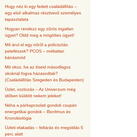
Hogy néz ki egy fedett családállítás –
egy első alkalmas résztvevő személyes
tapasztalata
Hogyan rendezz egy zűrös ingatlan
ügyet? Oldd meg a mögöttes ügyet!
Mit árul el egy nőről a policisztás
petefészek? PCOS – méltatlan
bánásmód
Mit okoz, ha az őseid másodlagos
okoknál fogva házasodtak?
(Családállítás Szegeden és Budapesten)
Üzlet, osztozás – Az Univerzum még
időben küldött nekem jeleket!
Néha a párkapcsolati gondok csupán
energetikai gondok – Bioritmus és
Kronobiológia
Üzleti elakadás – feltárás és megoldás 5
perc alatt