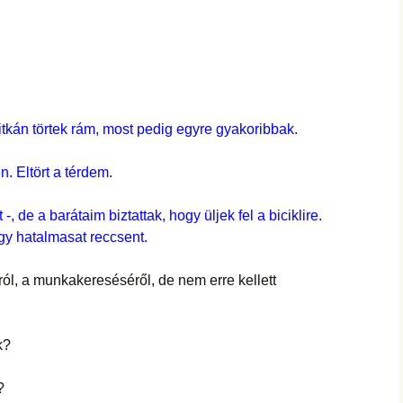
itkán törtek rám, most pedig egyre gyakoribbak.
n. Eltört a térdem.
, de a barátaim biztattak, hogy üljek fel a biciklire.
gy hatalmasat reccsent.
ól, a munkakereséséről, de nem erre kellett
k?
?