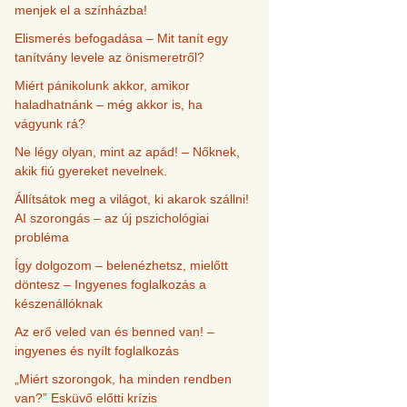
menjek el a színházba!
Elismerés befogadása – Mit tanít egy
tanítvány levele az önismeretről?
Miért pánikolunk akkor, amikor
haladhatnánk – még akkor is, ha
vágyunk rá?
Ne légy olyan, mint az apád! – Nőknek,
akik fiú gyereket nevelnek.
Állítsátok meg a világot, ki akarok szállni!
AI szorongás – az új pszichológiai
probléma
Így dolgozom – belenézhetsz, mielőtt
döntesz – Ingyenes foglalkozás a
készenállóknak
Az erő veled van és benned van! –
ingyenes és nyílt foglalkozás
„Miért szorongok, ha minden rendben
van?” Esküvő előtti krízis