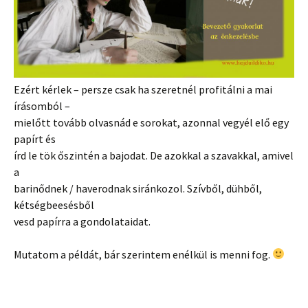
Ezért kérlek – persze csak ha szeretnél profitálni a mai
írásomból –
mielőtt tovább olvasnád e sorokat, azonnal vegyél elő egy
papírt és
írd le tök őszintén a bajodat. De azokkal a szavakkal, amivel
a
barinődnek / haverodnak siránkozol. Szívből, dühből,
kétségbeesésből
vesd papírra a gondolataidat.
Mutatom a példát, bár szerintem enélkül is menni fog.