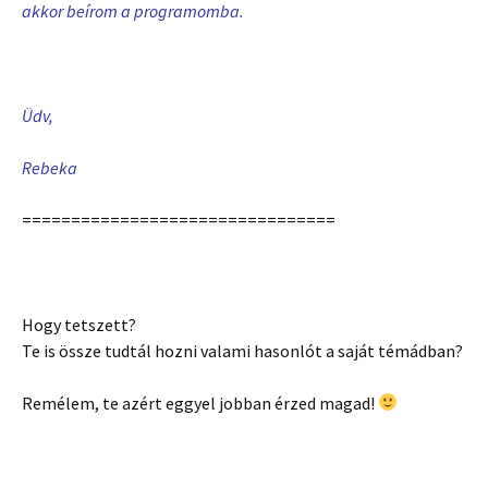
akkor beírom a programomba.
Üdv,
Rebeka
================================
Hogy tetszett?
Te is össze tudtál hozni valami hasonlót a saját témádban?
Remélem, te azért eggyel jobban érzed magad!