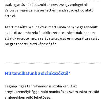
csak egymás között szoktuk nevetve így emlegetni.
Valójában egészen ügyes lett és mindezt rövid idő alatt
érte el.
Azért meséltem el nektek, mert Linda nem megszabadult
azoktól az emberektől, akik szerinte számítóak, hanem
általuk értette meg a saját elakadását és integrálta a saját
megtagadott üzleti képességét.
Mit tanulhatunk a siránkozóktól?
Tegnap ingás tanfolyamon is szóba került az
árnyékszemélyiséggel való munka és az számunkra irritáló
emberekben rejlő lehetőség.