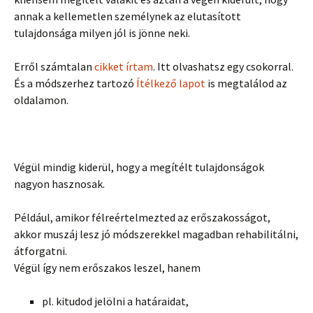
annak a kellemetlen személynek az elutasított
tulajdonsága milyen jól is jönne neki.
Erről számtalan
cikket írtam
. Itt olvashatsz egy csokorral.
És a módszerhez tartozó
Ítélkező lapot
is megtalálod az
oldalamon.
Végül mindig kiderül, hogy a megítélt tulajdonságok
nagyon hasznosak.
Például, amikor félreértelmezted az erőszakosságot,
akkor muszáj lesz jó módszerekkel magadban rehabilitálni,
átforgatni.
Végül így nem erőszakos leszel, hanem
pl. kitudod jelölni a határaidat,