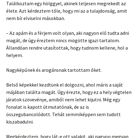
Találkoztam egy hölggyel, akinek teljesen megrekedt az
élete. Azt kérdeztem tőle, hogy mi az a tulajdonság, amit
nem bír elviselni másokban.
– Az apám és a férjem volt olyan, aki nagyon elő tudta adni
magát, de úgy éreztem nincs mögötte igazi tartalom.
Állandóan rendre utasítottak, hogy tudnom kellene, hol a
helyem.
Nagyképűnek és arogánsnak tartottam őket.
Belső képekkel kezdtünk el dolgozni, ahol máris a saját
májában találta magát. Úgy érezte, hogy ez a hely végtelen
járatok szövevénye, amiből nem lehet kijutni. Még egy
fonalat is kapott útmutatónak, de az is
összegubancolódott. Tehát semmiképpen sem tudott
kiszabadulni.
Megkérdeztem, hogy lát-e ott valakit, aki nagyon megvan