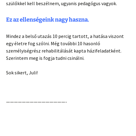
szülőkkel kell beszélnem, ugyanis pedagógus vagyok.
Ez az ellenségeink nagy haszna.
Mindez a belső utazás 10 percig tartott, a hatása viszont
egy életre fog szólni. Még további 10 hasonló
személyiségrész rehabilitálását kapta házifeladatként.
Szerintem meg is fogja tudni csinálni.
Sok sikert, Juli!
———————————————-