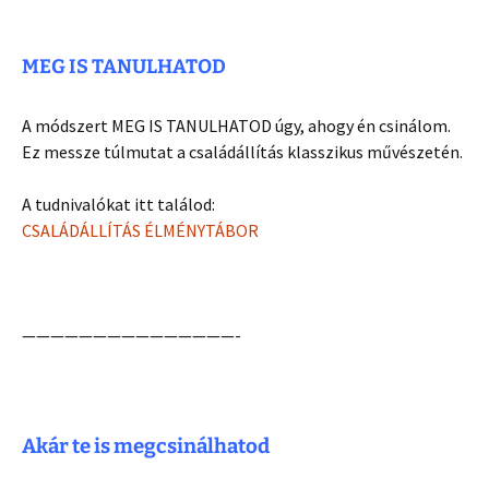
MEG IS TANULHATOD
A módszert MEG IS TANULHATOD úgy, ahogy én csinálom.
Ez messze túlmutat a családállítás klasszikus művészetén.
A tudnivalókat itt találod:
CSALÁDÁLLÍTÁS ÉLMÉNYTÁBOR
———————————————-
Akár te is
megcsinálhatod