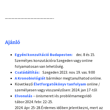
———————————————-
Ajánló
Egyéni konzultáció Budapesten:
dec. 8 és 15.
Személyes konzutációra Szegeden vagy online
folyamatosan van lehetőség.
Családállítás:
Szegeden 2023. nov. 19. vas. 9:00
A Kronobiológiát
bármikor megtanulhatod online.
Következő
Életforgatókönyv tanfolyam
online /
személyesen vagy visszanézősen: 2024. jan 17-től
Elvonulás
– önismereti és problémamegoldó
tábor:2024. febr. 22-25.
2024. ápr. 25-28.Érdemes időben jelentkezni, mert az