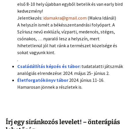
első 8-10 hely újabban egyből betelik és van early bird
kedvezmény!
Jelentkezés:
idamakra@gmail.com
(Makra Idánál)
A helyszín ismét a békésszentandrási folyópart. A
Szíriusz nevű exklúzív, vízparti, medencés, stéges,
csónakos, … nyaraló lesz a helyszín, mert
hihetetlenül jól hat ránk a természet közelsége és
sokat vagyunk kint.
.
Családállítás képzés és tábor:
tudatalatti játszmák
analógiás elrendezése: 2024. május 25- június 2.
Életforgatókönyv tábor
2024. június 11-16.
Hamarosan jönnek a részletek is.
Írj egy siránkozós levelet! – önterápiás