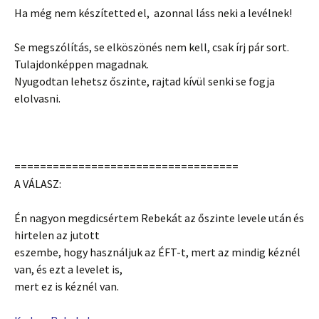
Ha még nem készítetted el, azonnal láss neki a levélnek!
Se megszólítás, se elköszönés nem kell, csak írj pár sort.
Tulajdonképpen magadnak.
Nyugodtan lehetsz őszinte, rajtad kívül senki se fogja
elolvasni.
===================================
A VÁLASZ:
Én nagyon megdicsértem Rebekát az őszinte levele után és
hirtelen az jutott
eszembe, hogy használjuk az ÉFT-t, mert az mindig kéznél
van, és ezt a levelet is,
mert ez is kéznél van.