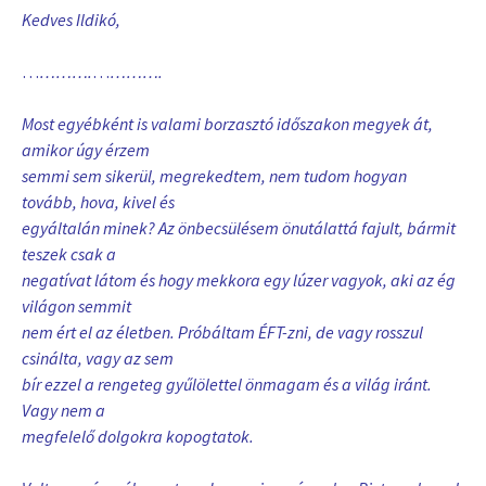
Kedves Ildikó,
…
……….
…
……….
Most egyébként is valami borzasztó időszakon megyek át,
amikor úgy érzem
semmi sem sikerül, megrekedtem, nem tudom hogyan
tovább, hova, kivel és
egyáltalán minek? Az önbecsülésem önutálattá fajult, bármit
teszek csak a
negatívat látom és hogy mekkora egy lúzer vagyok, aki az ég
világon semmit
nem ért el az életben. Próbáltam ÉFT-zni, de vagy rosszul
csinálta, vagy az sem
bír ezzel a rengeteg gyűlölettel önmagam és a világ iránt.
Vagy nem a
megfelelő dolgokra kopogtatok.