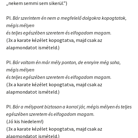
„nekem semmi sem sikerül.”)
Pl.
Bár szerintem én nem a megfelelő dolgokra kopogtatok,
mégis mélyen
és teljes egészében szeretem és elfogadom magam.
(3x a karate kézélet kopogtatva, majd csak az
alapmondatot ismételd.)
Pl.
Bár voltam én már mély ponton, de ennyire még soha,
mégis mélyen
és teljes egészében szeretem és elfogadom magam.
(3x a karate kézélet kopogtatva, majd csak az
alapmondatot ismételd.)
Pl.
Bár a mélypont biztosan a korral jár, mégis mélyen és teljes
egészében szeretem és elfogadom magam.
(Jó kis hiedelem!)
(3x a karate kézélet kopogtatva, majd csak az
alapmondatot ismételd.)