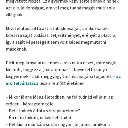
megvetett részét. Ez a gyermek képviselte ennek a nőnek
azt a tulajdonságát, amivel meg tudná magát mutatni a
világnak.
Mivel elutasította azt a tulajdonságát, amikor valaki
kiteszi a saját tudását, teljesítményét, erényét a placcra,
így a saját képességeit sem volt képes megmutatni
másoknak.
Picit még árnyalatuk ennek a résznek a nevét, mire végül
kiderült, hogy ez a „hatalomnak” elnevezett csúnya
kisgyermek – akit meggyógyított és magába fogadott –
az
erő felvállalása
lesz a felnőtt életében.
– Mikor jönne jól az életedben, ha fel tudnád vállalni az
erődet – kérdeztem tőle.
– Bele tudnék állni a szerepköreimbe?
– Én nem tudom, neked kell tudni.
– Például a munkám során nagyon jól jönne, amikor a