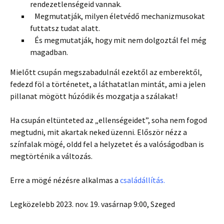
rendezetlenségeid vannak.
Megmutatják, milyen életvédő mechanizmusokat
futtatsz tudat alatt.
És megmutatják, hogy mit nem dolgoztál fel még
magadban.
Mielőtt csupán megszabadulnál ezektől az emberektől,
fedezd föl a történetet, a láthatatlan mintát, ami a jelen
pillanat mögött húzódik és mozgatja a szálakat!
Ha csupán eltünteted az „ellenségeidet”, soha nem fogod
megtudni, mit akartak neked üzenni. Először nézz a
színfalak mögé, oldd fel a helyzetet és a valóságodban is
megtörténik a változás.
Erre a mögé nézésre alkalmas a
családállítás.
Legközelebb 2023. nov. 19. vasárnap 9:00, Szeged