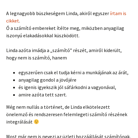
A legnagyobb büszkeségem Linda, akiről egyszer
írtam is
cikket
.
Ő a számító embereket ítélte meg, miközben anyagilag
iszonyú elakadásokkal küszködött.
Linda azóta imádja a „számító” részét, amiről kiderült,
hogy nem is számító, hanem
egyszerűen csak el tudja kérni a munkájának az árát,
anyagilag gondol a jövőjére
és igenis igyekszik jól sáfárkodni a vagyonával,
amire azóta tett szert.
Még nem nullás a történet, de Linda elkötelezett
önelemző és rendszeresen felemlegeti számító részének
integrálását
Most már nem is nevezi az üzleti hozzáállását számítónak,