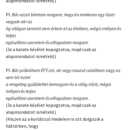
alapmondatot ismételd.)
Pl.
Bár azzal bántom magam, hogy én mekkora egy lúzer
vagyok aki az
ég világon semmit nem értem el az életben, mégis mélyen és
teljes
egészében szeretem és elfogadom magam.
(3x a karate kézélet kopogtatva, majd csak az
alapmondatot ismételd.)
Pl.
Bár próbáltam ÉFT-zni, de vagy rosszul csináltam vagy az
sem bír ezzel
a rengeteg gyűlölettel önmagam és a világ iránt, mégis
mélyen és teljes
egészében szeretem és elfogadom magam.
(3x a karate kézélet kopogtatva, majd csak az
alapmondatot ismételd.)
(Hiszen az a korlátozó hiedelem is ott dolgozik a
háttérben, hogy