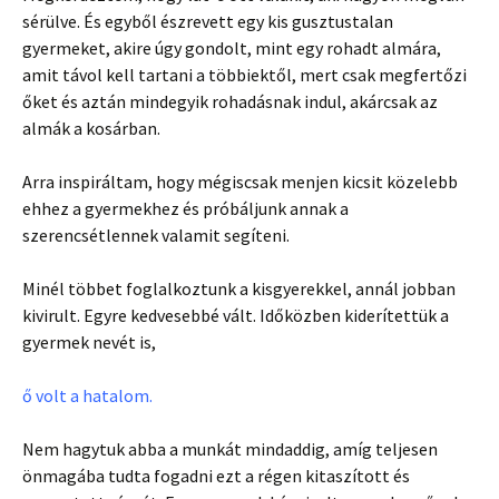
sérülve. És egyből észrevett egy kis gusztustalan
gyermeket, akire úgy gondolt, mint egy rohadt almára,
amit távol kell tartani a többiektől, mert csak megfertőzi
őket és aztán mindegyik rohadásnak indul, akárcsak az
almák a kosárban.
Arra inspiráltam, hogy mégiscsak menjen kicsit közelebb
ehhez a gyermekhez és próbáljunk annak a
szerencsétlennek valamit segíteni.
Minél többet foglalkoztunk a kisgyerekkel, annál jobban
kivirult. Egyre kedvesebbé vált. Időközben kiderítettük a
gyermek nevét is,
ő volt a hatalom.
Nem hagytuk abba a munkát mindaddig, amíg teljesen
önmagába tudta fogadni ezt a régen kitaszított és