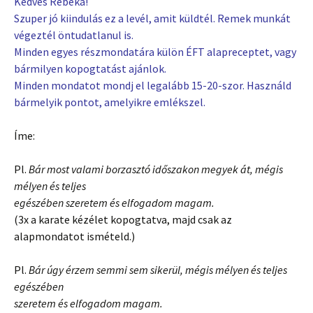
Kedves Rebeka!
Szuper jó kiindulás ez a levél, amit küldtél. Remek munkát
végeztél öntudatlanul is.
Minden egyes részmondatára külön ÉFT alapreceptet, vagy
bármilyen kopogtatást ajánlok.
Minden mondatot mondj el legalább 15-20-szor. Használd
bármelyik pontot, amelyikre emlékszel.
Íme:
Pl.
Bár most valami borzasztó időszakon megyek át, mégis
mélyen és teljes
egészében szeretem és elfogadom magam.
(3x a karate kézélet kopogtatva, majd csak az
alapmondatot ismételd.)
Pl.
Bár úgy érzem semmi sem sikerül, mégis mélyen és teljes
egészében
szeretem és elfogadom magam.