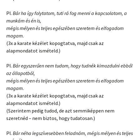
Pl.
Bár ha így folytatom, tuti rá fog menni a kapcsolatom, a
munkám és én is,
mégis mélyen és teljes egészében szeretem és elfogadom
magam.
(3x a karate kézélet kopogtatva, majd csak az
alapmondatot ismételd.)
Pl.
Bár egyszerűen nem tudom, hogy tudnék kimozdulni ebből
az állapotból,
mégis mélyen és teljes egészében szeretem és elfogadom
magam.
(3x a karate kézélet kopogtatva, majd csak az
alapmondatot ismételd.)
(Szerintem pedig tudod, de azt semmiképpen nem
szeretnéd – nem biztos, hogy tudatosan.)
Pl.
Bár néha legszívesebben feladnám, mégis mélyen és teljes