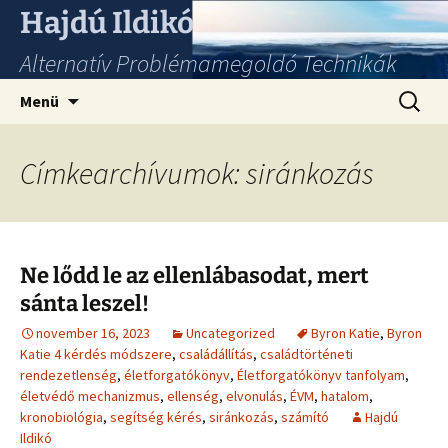
Hajdú Ildikó
Alternatív Problémamegoldó Technikák
Ugrás
Keresés
Menü
a
tartalomhoz
Címkearchívumok: siránkozás
Ne lődd le az ellenlábasodat, mert
sánta leszel!
november 16, 2023
Uncategorized
Byron Katie
,
Byron
Katie 4 kérdés módszere
,
családállítás
,
családtörténeti
rendezetlenség
,
életforgatókönyv
,
Életforgatókönyv tanfolyam
,
életvédő mechanizmus
,
ellenség
,
elvonulás
,
ÉVM
,
hatalom
,
kronobiológia
,
segítség kérés
,
siránkozás
,
számító
Hajdú
Ildikó