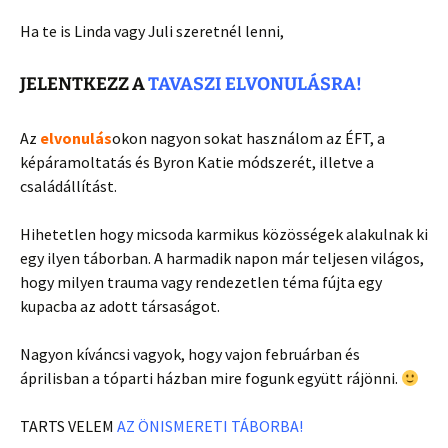
Ha te is Linda vagy Juli szeretnél lenni,
JELENTKEZZ A
TAVASZI ELVONULÁSRA!
Az
elvonulás
okon nagyon sokat használom az ÉFT, a
képáramoltatás és Byron Katie módszerét, illetve a
családállítást.
Hihetetlen hogy micsoda karmikus közösségek alakulnak ki
egy ilyen táborban. A harmadik napon már teljesen világos,
hogy milyen trauma vagy rendezetlen téma fújta egy
kupacba az adott társaságot.
Nagyon kíváncsi vagyok, hogy vajon februárban és
áprilisban a tóparti házban mire fogunk együtt rájönni.
TARTS VELEM
AZ ÖNISMERETI TÁBORBA!