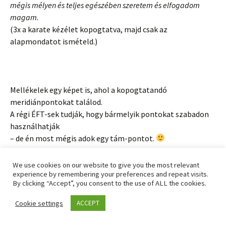
mégis mélyen és teljes egészében szeretem és elfogadom
magam.
(3x a karate kézélet kopogtatva, majd csak az
alapmondatot ismételd.)
Mellékelek egy képet is, ahol a kopogtatandó
meridiánpontokat találod.
A régi ÉFT-sek tudják, hogy bármelyik pontokat szabadon
használhatják
– de én most mégis adok egy tám-pontot.
We use cookies on our website to give you the most relevant
experience by remembering your preferences and repeat visits.
By clicking “Accept”, you consent to the use of ALL the cookies.
FONTOS: Legyen nálad papír és toll, mert kopogtatás
közben a tudat
Cookie settings
ACCEPT
mélyebb rétegeivel kommunikálsz és mindenféle „érdekes”
infókat fog