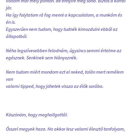
Voltam már mély ponton. de ennyire még soha. Biztos a korral
jár.
Ha így folytatom rá fog menni a kapcsolatom, a munkám és
én is.
Egyszerűen nem tudom, hogy tudnék kimozdulni ebből az
állapotból.
Néha legszívesebben feladnám, úgysincs semmi értelme az
egésznek. Senkinek sem hiányoznék.
Nem tudom miért mondom ezt el neked, talán mert remélem
van
valami tipped, hogy jöhetek vissza az élők sorába.
Köszönöm, hogy meghallgattál.
Ősszel megyek haza. Ha akkor lesz valami élesztő tanfolyam,