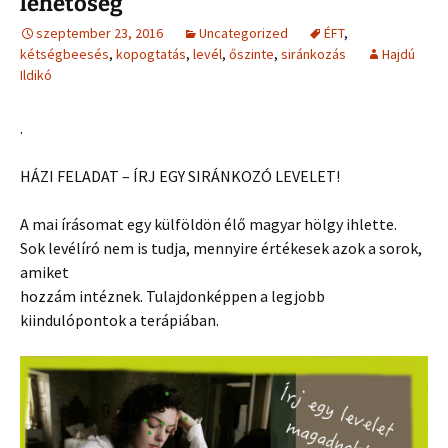
lehetőség
szeptember 23, 2016
Uncategorized
ÉFT
,
kétségbeesés
,
kopogtatás
,
levél
,
őszinte
,
siránkozás
Hajdú
Ildikó
.
HÁZI FELADAT – ÍRJ EGY SIRÁNKOZÓ LEVELET!
A mai írásomat egy külföldön élő magyar hölgy ihlette.
Sok levélíró nem is tudja, mennyire értékesek azok a sorok,
amiket
hozzám intéznek. Tulajdonképpen a legjobb
kiindulópontok a terápiában.