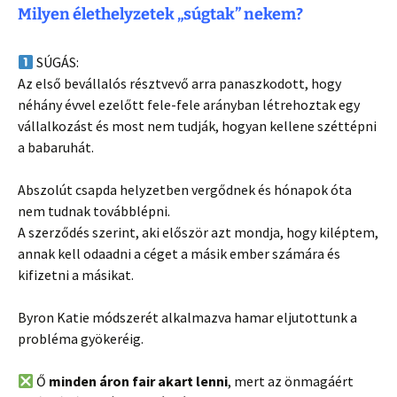
Milyen élethelyzetek „súgtak” nekem?
SÚGÁS:
Az első bevállalós résztvevő arra panaszkodott, hogy
néhány évvel ezelőtt fele-fele arányban létrehoztak egy
vállalkozást és most nem tudják, hogyan kellene széttépni
a babaruhát.
Abszolút csapda helyzetben vergődnek és hónapok óta
nem tudnak továbblépni.
A szerződés szerint, aki először azt mondja, hogy kiléptem,
annak kell odaadni a céget a másik ember számára és
kifizetni a másikat.
Byron Katie módszerét alkalmazva hamar eljutottunk a
probléma gyökeréig.
Ő
minden áron fair akart lenni
, mert az önmagáért