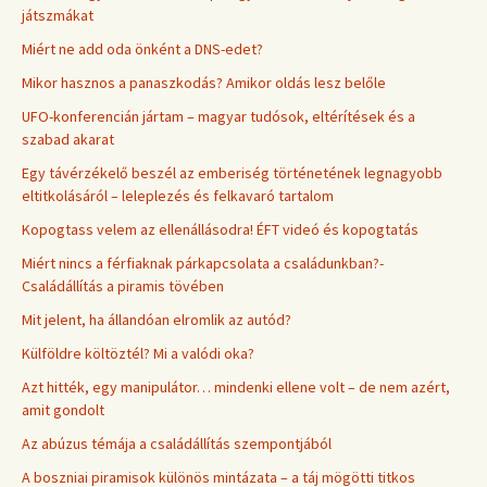
játszmákat
Miért ne add oda önként a DNS-edet?
Mikor hasznos a panaszkodás? Amikor oldás lesz belőle
UFO-konferencián jártam – magyar tudósok, eltérítések és a
szabad akarat
Egy távérzékelő beszél az emberiség történetének legnagyobb
eltitkolásáról – leleplezés és felkavaró tartalom
Kopogtass velem az ellenállásodra! ÉFT videó és kopogtatás
Miért nincs a férfiaknak párkapcsolata a családunkban?-
Családállítás a piramis tövében
Mit jelent, ha állandóan elromlik az autód?
Külföldre költöztél? Mi a valódi oka?
Azt hitték, egy manipulátor… mindenki ellene volt – de nem azért,
amit gondolt
Az abúzus témája a családállítás szempontjából
A boszniai piramisok különös mintázata – a táj mögötti titkos