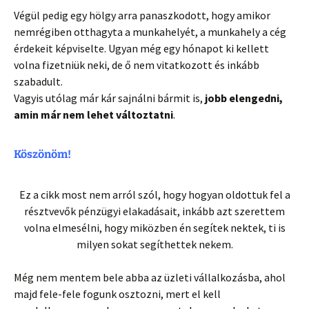
Végül pedig egy hölgy arra panaszkodott, hogy amikor
nemrégiben otthagyta a munkahelyét, a munkahely a cég
érdekeit képviselte. Ugyan még egy hónapot ki kellett
volna fizetniük neki, de ő nem vitatkozott és inkább
szabadult.
Vagyis utólag már kár sajnálni bármit is,
jobb elengedni,
amin már nem lehet változtatni
.
Köszönöm!
Ez a cikk most nem arról szól, hogy hogyan oldottuk fel a
résztvevők pénzügyi elakadásait, inkább azt szerettem
volna elmesélni, hogy miközben én segítek nektek, ti is
milyen sokat segíthettek nekem.
Még nem mentem bele abba az üzleti vállalkozásba, ahol
majd fele-fele fogunk osztozni, mert el kell