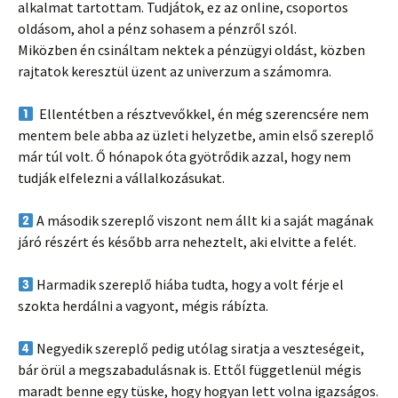
alkalmat tartottam. Tudjátok, ez az online, csoportos
oldásom, ahol a pénz sohasem a pénzről szól.
Miközben én csináltam nektek a pénzügyi oldást, közben
rajtatok keresztül üzent az univerzum a számomra.
Ellentétben a résztvevőkkel, én még szerencsére nem
mentem bele abba az üzleti helyzetbe, amin első szereplő
már túl volt. Ő hónapok óta gyötrődik azzal, hogy nem
tudják elfelezni a vállalkozásukat.
A második szereplő viszont nem állt ki a saját magának
járó részért és később arra neheztelt, aki elvitte a felét.
Harmadik szereplő hiába tudta, hogy a volt férje el
szokta herdálni a vagyont, mégis rábízta.
Negyedik szereplő pedig utólag siratja a veszteségeit,
bár örül a megszabadulásnak is. Ettől függetlenül mégis
maradt benne egy tüske, hogy hogyan lett volna igazságos.