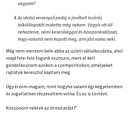
vagyont?
Az utolsó versenyző pedig a jövőbeli lezárás
lelkiállapotát mutatta meg nekem. Vagyis ott áll
neheztelve, némi keserűséggel és bosszankodással,
hogy valamit nem kapott meg, ami járt volna neki.
Még nem mentem bele abba az üzleti vállalkozásba, ahol
majd fele-fele fogunk osztozni, mert el kell
gondolkoznom azokon a szempontokon, amelyeket
rajtatok keresztül kaptam meg.
Úgy érzem magam, mint hogyha valami égi kegyelemben
és sugallatban részesültem volna. És ez is történt.
Köszönöm nektek az útmutatást!”