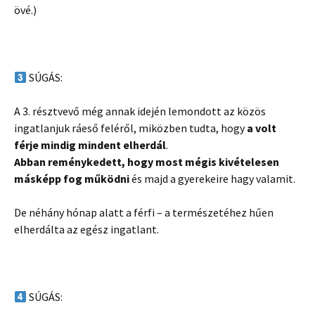
övé.)
SÚGÁS:
A 3. résztvevő még annak idején lemondott az közös
ingatlanjuk ráeső feléről, miközben tudta, hogy
a volt
férje mindig mindent elherdál
.
Abban reménykedett, hogy most mégis kivételesen
másképp fog működni
és majd a gyerekeire hagy valamit.
De néhány hónap alatt a férfi – a természetéhez hűen
elherdálta az egész ingatlant.
SÚGÁS: