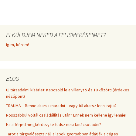
ELKÜLDJEM NEKED A FELISMERÉSEIMET?
Igen, kérem!
BLOG
Új társadalmi kísérlet: Kapcsold le a villanyt 5 és 10 között! (érdekes
nézőpont)
TRAUMA – Benne akarsz maradni – vagy túl akarsz lenni rajta?
Rosszabbul voltál családállítás után? Ennek nem kellene így lennie!
Ha a férjed megkérdez, te tudsz neki tanácsot adni?
Tarot a tárgyalóasztalnál: a lapok gyorsabban átlátják a céges