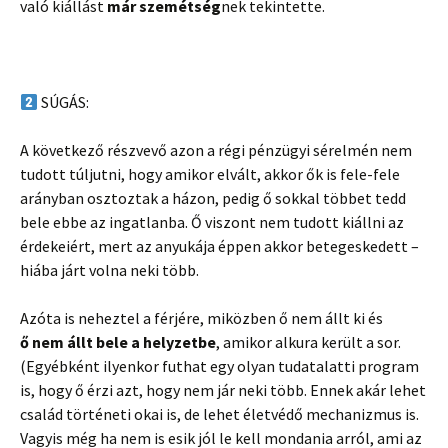
való kiállást
már szemétség
nek tekintette.
SÚGÁS:
A következő részvevő azon a régi pénzügyi sérelmén nem
tudott túljutni, hogy amikor elvált, akkor ők is fele-fele
arányban osztoztak a házon, pedig ő sokkal többet tedd
bele ebbe az ingatlanba. Ő viszont nem tudott kiállni az
érdekeiért, mert az anyukája éppen akkor betegeskedett –
hiába járt volna neki több.
Azóta is neheztel a férjére, miközben ő nem állt ki és
ő nem állt bele a helyzetbe
, amikor alkura került a sor.
(Egyébként ilyenkor futhat egy olyan tudatalatti program
is, hogy ő érzi azt, hogy nem jár neki több. Ennek akár lehet
család történeti okai is, de lehet életvédő mechanizmus is.
Vagyis még ha nem is esik jól le kell mondania arról, ami az