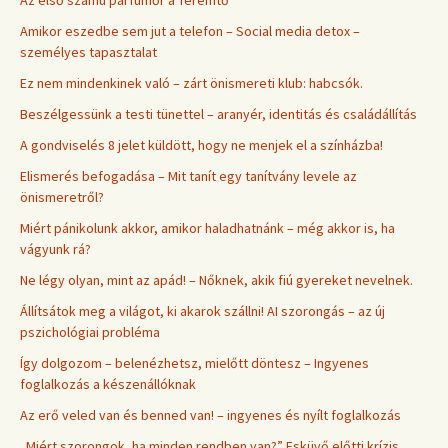
Az első számú parfümőr a Teremtő
Amikor eszedbe sem jut a telefon – Social media detox –
személyes tapasztalat
Ez nem mindenkinek való – zárt önismereti klub: habcsók.
Beszélgessünk a testi tünettel – aranyér, identitás és családállítás
A gondviselés 8 jelet küldött, hogy ne menjek el a színházba!
Elismerés befogadása – Mit tanít egy tanítvány levele az
önismeretről?
Miért pánikolunk akkor, amikor haladhatnánk – még akkor is, ha
vágyunk rá?
Ne légy olyan, mint az apád! – Nőknek, akik fiú gyereket nevelnek.
Állítsátok meg a világot, ki akarok szállni! AI szorongás – az új
pszichológiai probléma
Így dolgozom – belenézhetsz, mielőtt döntesz – Ingyenes
foglalkozás a készenállóknak
Az erő veled van és benned van! – ingyenes és nyílt foglalkozás
„Miért szorongok, ha minden rendben van?” Esküvő előtti krízis