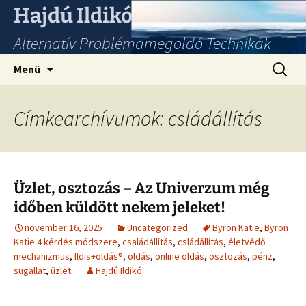
Hajdú Ildikó
Alternatív Problémamegoldó Technikák
Ugrás
Keresés
Menü
a
tartalomhoz
Címkearchívumok: csládállítás
Üzlet, osztozás – Az Univerzum még
időben küldött nekem jeleket!
november 16, 2025
Uncategorized
Byron Katie
,
Byron
Katie 4 kérdés módszere
,
családállítás
,
csládállítás
,
életvédő
mechanizmus
,
Ildis+oldás®
,
oldás
,
online oldás
,
osztozás
,
pénz
,
sugallat
,
üzlet
Hajdú Ildikó