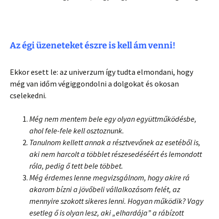
Az égi üzeneteket észre is kell ám venni!
Ekkor esett le: az univerzum így tudta elmondani, hogy
még van időm végiggondolni a dolgokat és okosan
cselekedni.
Még nem mentem bele egy olyan együttműködésbe,
ahol fele-fele kell osztoznunk.
Tanulnom kellett annak a résztvevőnek az esetéből is,
aki nem harcolt a többlet részesedéséért és lemondott
róla, pedig ő tett bele többet.
Még érdemes lenne megvizsgálnom, hogy akire rá
akarom bízni a jövőbeli vállalkozásom felét, az
mennyire szokott sikeres lenni. Hogyan működik? Vagy
esetleg ő is olyan lesz, aki „elhardája” a rábízott