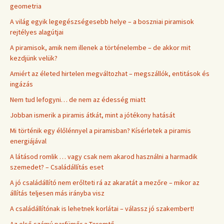
geometria
A világ egyik legegészségesebb helye – a boszniai piramisok
rejtélyes alagútjai
A piramisok, amik nem illenek a történelembe – de akkor mit
kezdjünk velük?
Amiért az életed hirtelen megváltozhat – megszállók, entitások és
ingázás
Nem tud lefogyni… de nem az édesség miatt
Jobban ismerik a piramis átkát, mint a jótékony hatását
Mi történik egy élőlénnyel a piramisban? Kísérletek a piramis
energiájával
A látásod romlik … vagy csak nem akarod használni a harmadik
szemedet? – Családállítás eset
A jó családállító nem erőlteti rá az akaratát a mezőre – mikor az
állítás teljesen más irányba visz
A családállítónak is lehetnek korlátai – válassz jó szakembert!