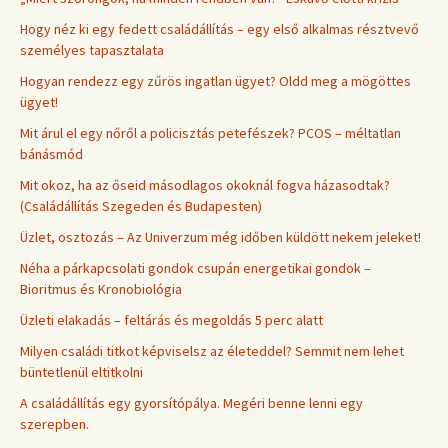
Hogy néz ki egy fedett családállítás – egy első alkalmas résztvevő
személyes tapasztalata
Hogyan rendezz egy zűrös ingatlan ügyet? Oldd meg a mögöttes
ügyet!
Mit árul el egy nőről a policisztás petefészek? PCOS – méltatlan
bánásmód
Mit okoz, ha az őseid másodlagos okoknál fogva házasodtak?
(Családállítás Szegeden és Budapesten)
Üzlet, osztozás – Az Univerzum még időben küldött nekem jeleket!
Néha a párkapcsolati gondok csupán energetikai gondok –
Bioritmus és Kronobiológia
Üzleti elakadás – feltárás és megoldás 5 perc alatt
Milyen családi titkot képviselsz az életeddel? Semmit nem lehet
büntetlenül eltitkolni
A családállítás egy gyorsítópálya. Megéri benne lenni egy
szerepben.