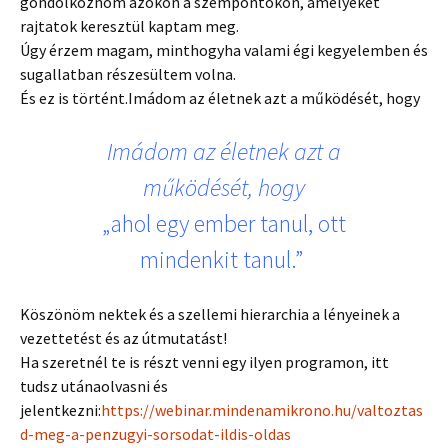
gondolkoznom azokon a szempontokon, amelyeket
rajtatok keresztül kaptam meg.
Úgy érzem magam, minthogyha valami égi kegyelemben és
sugallatban részesültem volna.
És ez is történt.Imádom az életnek azt a működését, hogy
Imádom az életnek azt a
működését, hogy
„ahol egy ember tanul, ott
mindenkit tanul.”
Köszönöm nektek és a szellemi hierarchia a lényeinek a
vezettetést és az útmutatást!
Ha szeretnél te is részt venni egy ilyen programon, itt
tudsz utánaolvasni és
jelentkezni:
https://webinar.mindenamikrono.hu/valtoztas
d-meg-a-penzugyi-sorsodat-ildis-oldas