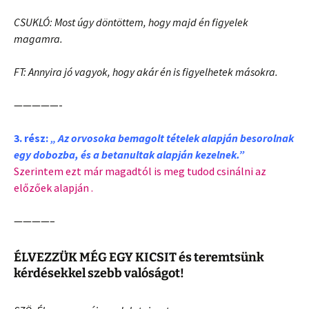
CSUKLÓ: Most úgy döntöttem, hogy majd én figyelek
magamra.
FT: Annyira jó vagyok, hogy akár én is figyelhetek másokra.
—————-
3. rész:
„ Az orvosok
a bemagolt tételek alapján besorolnak
egy dobozba, és a betanultak alapján kezelnek.”
Szerintem ezt már magadtól is meg tudod csinálni az
előzőek alapján .
————–
ÉLVEZZÜK MÉG EGY KICSIT
és teremtsünk
kérdésekkel szebb valóságot!