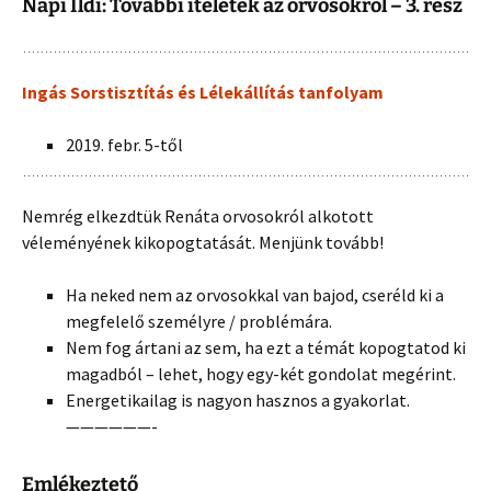
Napi Ildi: További ítéletek az orvosokról – 3. rész
Ingás Sorstisztítás és Lélekállítás tanfolyam
2019. febr. 5-től
Nemrég elkezdtük Renáta orvosokról alkotott
véleményének kikopogtatását. Menjünk tovább!
Ha neked nem az orvosokkal van bajod, cseréld ki a
megfelelő személyre / problémára.
Nem fog ártani az sem, ha ezt a témát kopogtatod ki
magadból – lehet, hogy egy-két gondolat megérint.
Energetikailag is nagyon hasznos a gyakorlat.
——————-
Emlékeztető