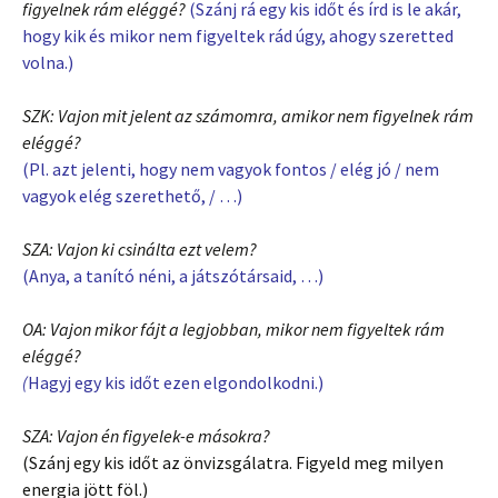
figyelnek rám eléggé?
(Szánj rá egy kis időt és írd is le akár,
hogy kik és mikor nem figyeltek rád úgy, ahogy szeretted
volna.)
SZK: Vajon mit jelent az számomra, amikor nem figyelnek rám
eléggé?
(Pl. azt jelenti, hogy nem vagyok fontos / elég jó / nem
vagyok elég szerethető, / …)
SZA: Vajon ki csinálta ezt velem?
(Anya, a tanító néni, a játszótársaid, …)
OA: Vajon mikor fájt a legjobban, mikor nem figyeltek rám
eléggé?
(
Hagyj egy kis időt ezen elgondolkodni.)
SZA: Vajon én figyelek-e másokra?
(Szánj egy kis időt az önvizsgálatra. Figyeld meg milyen
energia jött föl.)