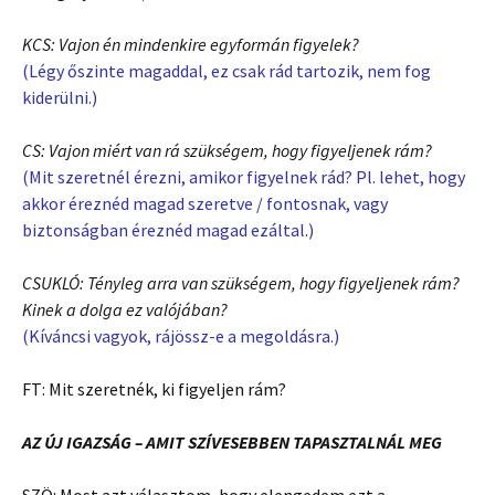
KCS: Vajon én mindenkire egyformán figyelek?
(Légy őszinte magaddal, ez csak rád tartozik, nem fog
kiderülni.)
CS: Vajon miért van rá szükségem, hogy figyeljenek rám?
(Mit szeretnél érezni, amikor figyelnek rád? Pl. lehet, hogy
akkor éreznéd magad szeretve / fontosnak, vagy
biztonságban éreznéd magad ezáltal.)
CSUKLÓ: Tényleg arra van szükségem, hogy figyeljenek rám?
Kinek a dolga ez valójában?
(Kíváncsi vagyok, rájössz-e a megoldásra.)
FT: Mit szeretnék, ki figyeljen rám?
AZ ÚJ IGAZSÁG – AMIT SZÍVESEBBEN TAPASZTALNÁL MEG