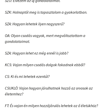
SZÖ: Élvezem az új gondolataimat.
SZK: Holnaptól meg is tapasztalom a gyakorlatban.
SZA: Hogyan lehetek ilyen nagyszerű?
OA: Olyan csodás vagyok, mert megváltoztattam a
gondolataimat.
SZA: Hogyan lehet ez még ennél is jobb?
KCS: Vajon milyen csodás dolgok fakadnak ebből?
CS: Ki és mi lehetek ezentúl?
CSUKLÓ: Vajon hogyan járulhatnak hozzá az orvosok az
életemhez?
FT: És vajon én milyen hozzájárulás lehetek az ő életükhöz?