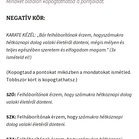
Mindkét oldalon kopogtathatod a pontjaidat.
NEGATÍV KÖR:
KARATE KÉZÉL: „Bár felháborítónak érzem, hogy
számukra
hétköznapi dolog valaki életéről dönteni
, mégis mélyen és
teljes egészében szeretem és elfogadom magam.” (3x
ismételd el!)
(Kopogtasd a pontokat miközben a mondatokat ismétled.
Többször kört is kopogtathatsz.)
SZÖ:
Felháborítónak érzem, hogy
számukra hétköznapi dolog
valaki életéről dönteni
.
SZK:
Felháborítónak érzem, hogy
számukra hétköznapi
dolog valaki életéről dönteni
.