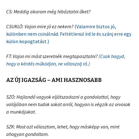
CS: Meddig akarom még hibáztatni őket?
CSUKLÓ: Vajon mire jó ez nekem?
(Valamire biztos jó,
különben nem csinálnád. Feltétlenül írd le és szánj erre egy
külön kopogtatást.)
FT: Vajon mi mást szeretnék megtapasztalni?
(Csak hagyd,
hogy a kérdés működjön, ne válaszolj rá.)
AZ ÚJ IGAZSÁG – AMI HASZNOSABB
SZÖ: Hajlandó vagyok eljátszadozni a gondolattal, hogy
valójában nem tudok sokat arról, hogyan is végzik az orvosok
a munkájukat.
SZK: Most azt választom, lehet, hogy másképp van, mint
ahogyan gondoltam.