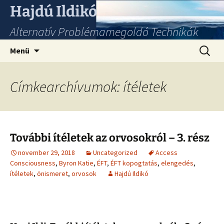
Hajdú Ildikó
Alternatív Problémamegoldó Technikák
Ugrás
Keresés
Menü
a
tartalomhoz
Címkearchívumok: ítéletek
További ítéletek az orvosokról – 3. rész
november 29, 2018
Uncategorized
Access
Consciousness
,
Byron Katie
,
ÉFT
,
ÉFT kopogtatás
,
elengedés
,
ítéletek
,
önismeret
,
orvosok
Hajdú Ildikó