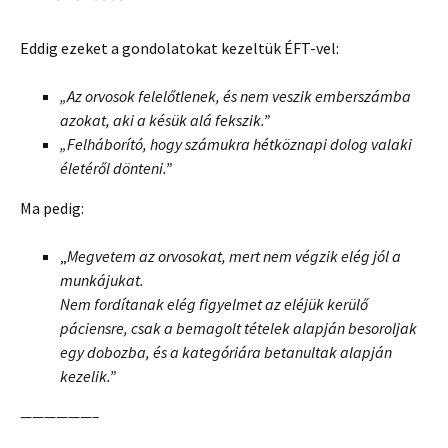
Eddig ezeket a gondolatokat kezeltük ÉFT-vel:
„Az orvosok felelőtlenek, és nem veszik emberszámba
azokat, aki a késük alá fekszik.”
„F
elháborító, hogy számukra hétköznapi dolog valaki
életéről dönteni.”
Ma pedig:
„
Megvetem az orvosokat, mert nem végzik elég jól a
munkájukat.
Nem fordítanak elég figyelmet az eléjük kerülő
páciensre, csak a bemagolt tételek alapján besoroljak
egy dobozba, és a kategóriára betanultak alapján
kezelik.”
——————–