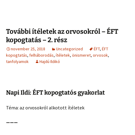
További ítéletek az orvosokról – ÉFT
kopogtatás – 2. rész
november 25, 2018
Uncategorized
ÉFT
,
ÉFT
kopogtatás
,
felháborodás
,
ítéletek
,
önismeret
,
orvosok
,
tanfolyamok
Hajdú Ildikó
Napi Ildi: ÉFT kopogtatós gyakorlat
Téma: az orvosokról alkotott ítéletek
———