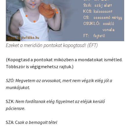
Ezeket a meridián pontokat kopogtasd! (ÉFT)
(Kopogtasd a pontokat miközben a mondatokat ismétled.
Többször is végigmehetsz rajtuk.)
SZÖ:
Megvetem az orvosokat, mert nem végzik elég jól a
munkájukat.
SZK:
Nem fordítanak elég figyelmet az eléjük kerülő
páciensre.
SZA: C
sak a bemagolt tétel