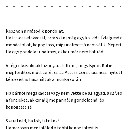
Kész van a második gondolat.
Ha itt-ott elakadtál, arra szánj még egy kis időt. Ízlelgesd a
mondatokat, kopogtass, míg unalmassá nem válik. Megéri.
Ha egy gondolat unalmas, akkor már nem hat rád.
A régi olvasóknak bizonyára feltűnt, hogy Byron Katie
megfordítós módszerét és az Access Consciousness nyitott
kérdéseit is használtuk a munka során.
Ha bárhol megakadtál vagy nem vette be az agyad, a szíved
a fentieket, akkor állj meg annál a gondolatnál és
kopogtass rá.
Szeretnéd, ha folytatnánk?
Hamarosan megtalálod a többi kopogtatást is.