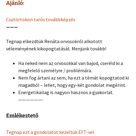
Ajánló:
Csütörtökön tarós továbbképzés
———
Tegnap elkezdtük Renáta orvosokról alkotott
véleményének kikopogtatását. Menjünk tovább!
Ha neked nem az orvosokkal van bajod, cseréld ki a
megfelelő személyre / problémára.
Nem fog ártani az sem, ha ezt a témát kopogtatod ki
magadból – lehet, hogy egy-két gondolat megérint.
Energetikailag is nagyon hasznos a gyakorlat.
——————-
Emlékeztető
Tegnap ezt a gondolatot kezeltük ÉFT-vel.