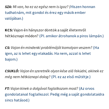
SZA:
Mi van, ha ez az egész nem is igaz? (
H
iszen honnan
tudhatnám, mit gondol és érez egy másik ember
valójában.)
KCS:
Vajon én hányszor döntök a saját életemről
hétköznapi módon?
(Pl. amikor átrohanok a piros lámpán.)
CS:
Vajon én mindenki problémáját komolyan veszem?
(Ha
igen, az is lehet egy elakadás. Ha nem, azzal is lehet
bajom.)
CSUKLÓ:
Vajon én szeretnék olyan kése alá feküdni, akinek ez
még nem hétköznapi dolog?
(Pl. ez az első műtétje.)
FT:
Vajon kinek a dolgával foglalkozom most?
(Az orvos
gondolataival foglalkozol. Pedig még a saját gondolataidra
sincs hatásod.)