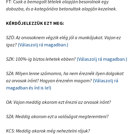
FT: C
sak a bemagolt tételek alapján besorolnak egy
dobozba, és a kategóriára betanultak alapján kezelnek.
KÉRDŐJELEZZÜK EZT MEG:
SZÖ: Az orvosok
nem végzik elég jól a munkájukat. Vajon ez
igaz?
(Válaszolj rá magadban.)
SZK: 100%-ig biztos lehetek ebben?
(Válaszolj rá magadban.)
SZA: Milyen lenne számomra, ha nem éreznék ilyen dolgokat
az orvosok iránt? Hogyan érezném magam?
(Válaszolj rá
magadban és írd is le!)
OA: Vajon meddig akarom ezt érezni az orvosok iránt?
SZA: Meddig akarom ezt a valóságot megteremteni?
KCS: Meddig akarok még neheztelni rájuk?