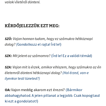
valaki életéről dönteni
.
KÉRDŐJELEZZÜK EZT MEG:
SZÖ:
Vajon honnan tudom, hogy ez számukra hétköznapi
dolog?
(
Gondolkozz el rajta! Írd le!)
SZK:
Mit jelent az számomra?
(Írd le! Ez a valódi témád)
SZA:
Vajon mit is érzek, amikor elhiszem, hogy számukra az én
életemről dönteni hétköznapi dolog?
(Hol érzed, van-e
ilyenkor testi tüneted?)
OA:
Vajon meddig akarom ezt érezni?
(Bármikor
abbahagyhatod. A jelen pillanat a legjobb. Csak kopogtasd
ki ezt a gondolatot!)