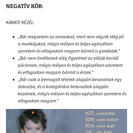
NEGATÍV KÖR:
KARATE KÉZÉL:
„Bár m
egvetem az orvosokat, mert nem végzik elég jól
a munkájukat, mégis mélyen és teljes egészében
szeretem és elfogadom magam bármit is gondolok.”
„
Bár nem fordítanak elég figyelmet az eléjük kerülő
páciensre, mégis mélyen és teljes egészében szeretem
és elfogadom magam bármit is érzek.”
„
Bár csak a bemagolt tételek alapján besorolnak egy
dobozba, és a kategóriára betanultak alapján
kezelnek, mégis mélyen és teljes egészében szeretem és
elfogadom magam.”