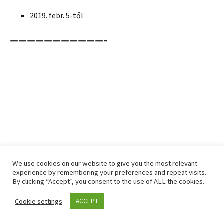
2019. febr. 5-től
———————————-
We use cookies on our website to give you the most relevant
experience by remembering your preferences and repeat visits.
Az embereknek olvasnia kéne a
By clicking “Accept”, you consent to the use of ALL the cookies.
hírleveleimet
Cookie settings
ACCEPT
május 6, 2018
Uncategorized
Byron Katie. 4 kérdés
,
hírlevél
,
ítéletek
,
marketing
,
ügyfelek
Hajdú Ildikó