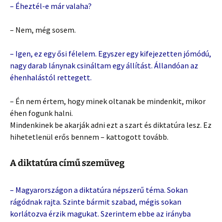
– Éheztél-e már valaha?
– Nem, még sosem.
– Igen, ez egy ősi félelem. Egyszer egy kifejezetten jómódú,
nagy darab lánynak csináltam egy állítást. Állandóan az
éhenhalástól rettegett.
– Én nem értem, hogy minek oltanak be mindenkit, mikor
éhen fogunk halni.
Mindenkinek be akarják adni ezt a szart és diktatúra lesz. Ez
hihetetlenül erős bennem – kattogott tovább.
A diktatúra című szemüveg
– Magyarországon a diktatúra népszerű téma. Sokan
rágódnak rajta. Szinte bármit szabad, mégis sokan
korlátozva érzik magukat. Szerintem ebbe az irányba