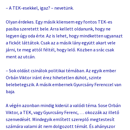
– A TEK-esekkel, igaz? – nevetünk.
Olyan érdekes. Egy másik kliensem egy fontos TEK-es
pasiba szeretett bele. Arra kellett oldanunk, hogy ne
legyen úgy oda érte. Az is lehet, hogy mindketten ugyanazt
a fickót láttátok. Csak az a másik lány együtt akart vele
járni, te meg attól féltél, hogy lelő. Közben a srác csak
ment az utcán.
– Sok oldást csinálok politikai témában. Az egyik ember
Orbán Viktor iránt érez hihetetlen dühöt, szinte
belebetegszik. A másik embernek Gyurcsány Ferenccel van
baja.
A végén azonban mindig kiderül a valódi téma. Sose Orbán
Viktor, a TEK, vagy Gyurcsány Ferenc, … okozzák az illető
szenvedését. Mindegyik említett szereplő megtestesít
számára valami át nem dolgozott témát. És ahányszor