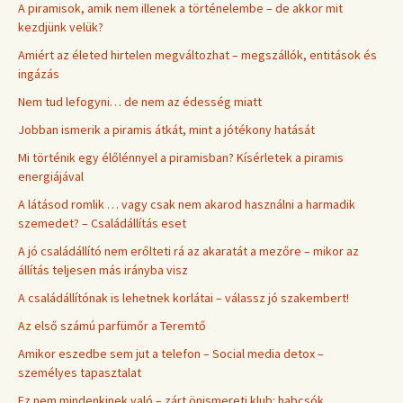
A piramisok, amik nem illenek a történelembe – de akkor mit
kezdjünk velük?
Amiért az életed hirtelen megváltozhat – megszállók, entitások és
ingázás
Nem tud lefogyni… de nem az édesség miatt
Jobban ismerik a piramis átkát, mint a jótékony hatását
Mi történik egy élőlénnyel a piramisban? Kísérletek a piramis
energiájával
A látásod romlik … vagy csak nem akarod használni a harmadik
szemedet? – Családállítás eset
A jó családállító nem erőlteti rá az akaratát a mezőre – mikor az
állítás teljesen más irányba visz
A családállítónak is lehetnek korlátai – válassz jó szakembert!
Az első számú parfümőr a Teremtő
Amikor eszedbe sem jut a telefon – Social media detox –
személyes tapasztalat
Ez nem mindenkinek való – zárt önismereti klub: habcsók.