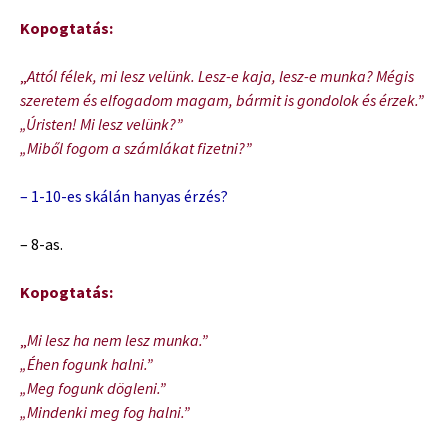
Kopogtatás:
„
Attól félek, mi lesz velünk. Lesz-e kaja, lesz-e munka? Mégis
szeretem és elfogadom magam, bármit is gondolok és érzek.”
„Úristen! Mi lesz velünk?”
„Miből fogom a számlákat fizetni?”
– 1-10-es skálán hanyas érzés?
– 8-as.
Kopogtatás:
„
Mi lesz ha nem lesz munka.”
„Éhen fogunk halni.”
„Meg fogunk dögleni.”
„Mindenki meg fog halni.”