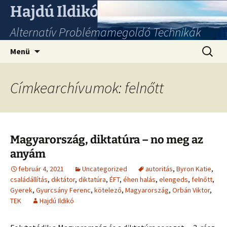
Hajdú Ildikó
Alternatív Problémamegoldó Technikák
Ugrás
Keresés
Menü
a
tartalomhoz
Címkearchívumok: felnőtt
Magyarország, diktatúra – no meg az
anyám
február 4, 2021
Uncategorized
autoritás
,
Byron Katie
,
családállítás
,
diktátor
,
diktatúra
,
ÉFT
,
éhen halás
,
elengeds
,
felnőtt
,
Gyerek
,
Gyurcsány Ferenc
,
kötelező
,
Magyarország
,
Orbán Viktor
,
TEK
Hajdú Ildikó