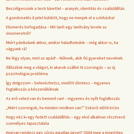
Beszélgessünk a testi tünettel – aranyér, identitás és családállítás
A gondviselés 8 jelet küldött, hogy ne menjek el a színházba!
Elismerés befogadása – Mit tanít egy tanítvány levele az
önismeretről?
Miért pánikolunk akkor, amikor haladhatnánk – még akkor is, ha
vágyunk rá?
Ne légy olyan, mint az apád! – Nőknek, akik fiú gyereket nevelnek.
Állítsátok meg a világot, ki akarok szállni! AI szorongás – az új
pszichológiai probléma
Így dolgozom – belenézhetsz, mielőtt döntesz – Ingyenes
foglalkozás a készenállóknak
Az erő veled van és benned van! – ingyenes és nyílt foglalkozás
„Miért szorongok, ha minden rendben van?” Esküvő előtti krízis
Hogy néz ki egy fedett családállítás – egy első alkalmas résztvevő
személyes tapasztalata
Hogyan rendezz egy zűrös ingatlan ügyet? Oldd meg a mögöttes