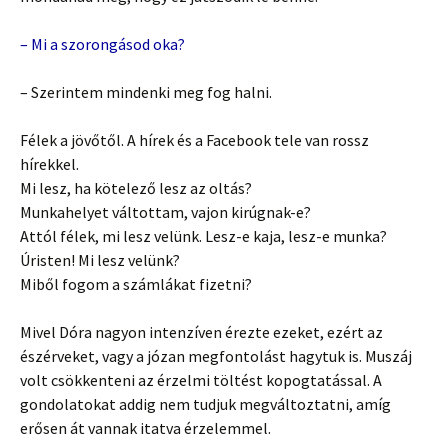
– Mi a szorongásod oka?
– Szerintem mindenki meg fog halni.
Félek a jövőtől. A hírek és a Facebook tele van rossz
hírekkel.
Mi lesz, ha kötelező lesz az oltás?
Munkahelyet váltottam, vajon kirúgnak-e?
Attól félek, mi lesz velünk. Lesz-e kaja, lesz-e munka?
Úristen! Mi lesz velünk?
Miből fogom a számlákat fizetni?
Mivel Dóra nagyon intenzíven érezte ezeket, ezért az
észérveket, vagy a józan megfontolást hagytuk is. Muszáj
volt csökkenteni az érzelmi töltést kopogtatással. A
gondolatokat addig nem tudjuk megváltoztatni, amíg
erősen át vannak itatva érzelemmel.