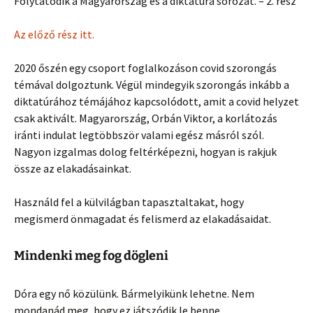
Folytatódik a Magyarország és a diktatúra sorozat. – 2. rész
Az előző rész itt.
2020 őszén egy csoport foglalkozáson covid szorongás
témával dolgoztunk. Végül mindegyik szorongás inkább a
diktatúrához témájához kapcsolódott, amit a covid helyzet
csak aktivált. Magyarország, Orbán Viktor, a korlátozás
iránti indulat legtöbbször valami egész másról szól.
Nagyon izgalmas dolog feltérképezni, hogyan is rakjuk
össze az elakadásainkat.
Használd fel a külvilágban tapasztaltakat, hogy
megismerd önmagadat és felismerd az elakadásaidat.
Mindenki meg fog dögleni
Dóra egy nő közülünk. Bármelyikünk lehetne. Nem
mondanád meg, hogy ez játszódik le benne.