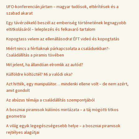
UFO-konferencián jártam – magyar tudósok, eltérítések és a
szabad akarat
Egy távérzékelő beszél az emberiség történetének legnagyobb
eltitkolásáról – leleplezés és felkavaró tartalom
Kopogtass velem az ellenállásodra! ÉFT videó és kopogtatás
Miért nincs a férfiaknak párkapcsolata a családunkban?-
Családállítás a piramis tövében
Mit jelent, ha állandóan elromlik az autód?
Külföldre költöztél? Mi a valódi oka?
Azt hitték, egy manipulátor… mindenki ellene volt – de nem azért,
amit gondolt
Az abúzus témája a családállítás szempontjából
A boszniai piramisok különös mintázata – a táj mögötti titkos
geometria
A világ egyik legegészségesebb helye – a boszniai piramisok
rejtélyes alagútjai