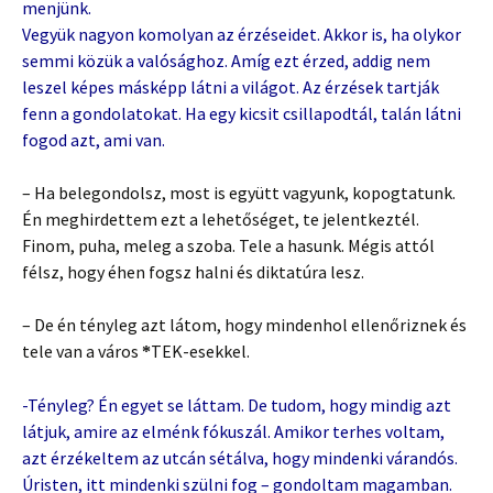
menjünk.
Vegyük nagyon komolyan az érzéseidet. Akkor is, ha olykor
semmi közük a valósághoz. Amíg ezt érzed, addig nem
leszel képes másképp látni a világot. Az érzések tartják
fenn a gondolatokat. Ha egy kicsit csillapodtál, talán látni
fogod azt, ami van.
– Ha belegondolsz, most is együtt vagyunk, kopogtatunk.
Én meghirdettem ezt a lehetőséget, te jelentkeztél.
Finom, puha, meleg a szoba. Tele a hasunk. Mégis attól
félsz, hogy éhen fogsz halni és diktatúra lesz.
– De én tényleg azt látom, hogy mindenhol ellenőriznek és
tele van a város
TEK-esekkel.
*
-Tényleg? Én egyet se láttam. De tudom, hogy mindig azt
látjuk, amire az elménk fókuszál. Amikor terhes voltam,
azt érzékeltem az utcán sétálva, hogy mindenki várandós.
Úristen, itt mindenki szülni fog – gondoltam magamban.