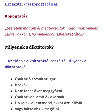
Ezt lazítsuk fel kopogtatással.
Kopogtatás:
„
Szeretem magam és megbocsájtok magamnak minden
szinten akkor is, ha mindenhol TEK-eseket látok.”
Milyenek a diktátorok?
– Az előbb a diktátorokról beszéltél. Milyenek a
diktátorok?
Csak az ő szavuk az igaz.
Kockák.
Nem lehet őket meggyőzni.
Csak az van, amit ők akarnak.
Ha valaki ellentmond, akkor azt lelövik.
Vagy hátra viszik megölni.