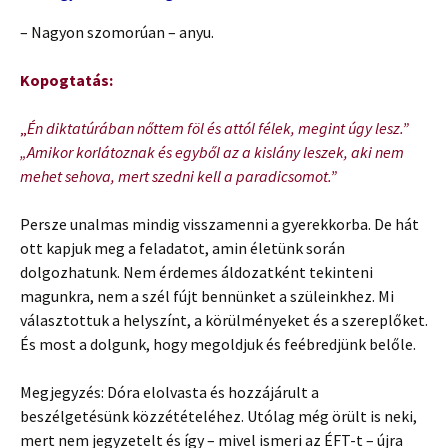
– Nagyon szomorúan – anyu.
Kopogtatás:
„
Én diktatúrában nőttem föl és attól félek, megint úgy lesz.”
„Amikor korlátoznak és egyből az a kislány leszek, aki nem
mehet sehova, mert szedni kell a paradicsomot.”
Persze unalmas mindig visszamenni a gyerekkorba. De hát
ott kapjuk meg a feladatot, amin életünk során
dolgozhatunk. Nem érdemes áldozatként tekinteni
magunkra, nem a szél fújt bennünket a szüleinkhez. Mi
választottuk a helyszínt, a körülményeket és a szereplőket.
És most a dolgunk, hogy megoldjuk és feébredjünk belőle.
Megjegyzés: Dóra elolvasta és hozzájárult a
beszélgetésünk közzétételéhez. Utólag még örült is neki,
mert nem jegyzetelt és így – mivel ismeri az ÉFT-t – újra