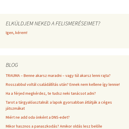
ELKÜLDJEM NEKED A FELISMERÉSEIMET?
Igen, kérem!
BLOG
TRAUMA – Benne akarsz maradni – vagy túl akarsz lenni rajta?
Rosszabbul voltál családállítás után? Ennek nem kellene így lennie!
Ha a férjed megkérdez, te tudsz neki tanácsot adni?
Tarot a tárgyalóasztalnál: a lapok gyorsabban átlátják a céges
játszmákat
Miért ne add oda önként a DNS-edet?
Mikor hasznos a panaszkodás? Amikor oldás lesz belőle