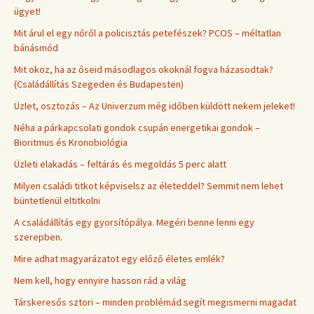
ügyet!
Mit árul el egy nőről a policisztás petefészek? PCOS – méltatlan
bánásmód
Mit okoz, ha az őseid másodlagos okoknál fogva házasodtak?
(Családállítás Szegeden és Budapesten)
Üzlet, osztozás – Az Univerzum még időben küldött nekem jeleket!
Néha a párkapcsolati gondok csupán energetikai gondok –
Bioritmus és Kronobiológia
Üzleti elakadás – feltárás és megoldás 5 perc alatt
Milyen családi titkot képviselsz az életeddel? Semmit nem lehet
büntetlenül eltitkolni
A családállítás egy gyorsítópálya. Megéri benne lenni egy
szerepben.
Mire adhat magyarázatot egy előző életes emlék?
Nem kell, hogy ennyire hasson rád a világ
Társkeresős sztori – minden problémád segít megismerni magadat