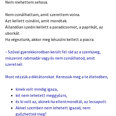
Nem mehettem sehova.
Nem csinálhattam, amit szerettem volna.
Azt kellett csinálni, amit mondtak.
Állandóan szedni kellett a paradicsomot, a paprikát, az
uborkát.
Ha végeztünk, akkor meg készülni kellett a piacra.
– Szóval gyerekkorodban került fel rád az a szemüveg,
miszerint rabmadár vagy és nem csinálhatod, amit
szeretnél.
Most nézzük a diktátorokat. Keressük meg a te életedben,
kinek volt mindig igaza,
kit nem lehetett meggyőzni,
és ki volt az, akinek ha ellentmondtál, az lecsapott.
Akivel szemben nem lehetett igazad, nem
győzhetted meg?