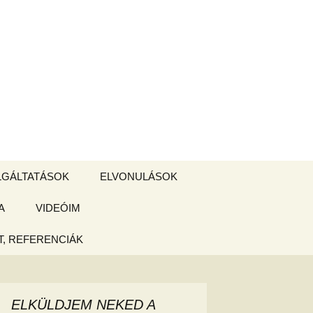
Keresés:
LGÁLTATÁSOK
ELVONULÁSOK
A
ZSIGE BOLT
VIDEÓIM
ELVONULÁS –
Magyarországon
, REFERENCIÁK
 tájékoztató
hogy
ELKÜLDJEM NEKED A
ked az új