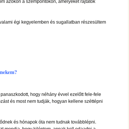
nom azokon a szempontokon, amelyeket rajtatok
alami égi kegyelemben és sugallatban részesültem
” nekem?
 panaszkodott, hogy néhány évvel ezelőtt fele-fele
ozást és most nem tudják, hogyan kellene széttépni
ődnek és hónapok óta nem tudnak továbblépni.
azt mondja, hogy kiléptem, annak kell odaadni a