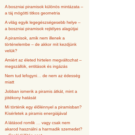
A boszniai piramisok különös mintázata –
a táj mögötti titkos geometria
A világ egyik legegészségesebb helye –
a boszniai piramisok rejtélyes alagútjai
A piramisok, amik nem illenek a
történelembe – de akkor mit kezdjünk
velük?
Amiért az életed hirtelen megváltozhat –
megszállók, entitások és ingázás
Nem tud lefogyni… de nem az édesség
miatt
Jobban ismerik a piramis átkát, mint a
jótékony hatását
Mi történik egy élőlénnyel a piramisban?
Kísérletek a piramis energiájával
A látásod romlik … vagy csak nem
akarod használni a harmadik szemedet?