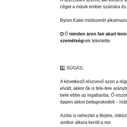
céget a másik ember számára és k
Byron Katie módszerét alkalmazv
❎
Ő
minden áron fair akart lenn
szemétség
nek tekintette.
2️⃣
SÚGÁS:
A következő részvevő azon a régi
elvált, akkor ők is fele-fele arán
bele ebbe az ingatlanba. Ő viszon
éppen akkor betegeskedett – hiába
Azóta is neheztel a férjére, mikö
amikor alkura került a sor.