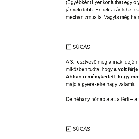
(Egyébként ilyenkor futhat egy ol
jár neki több. Ennek akár lehet cs
mechanizmus is. Vagyis még ha nem
3️⃣
SÚGÁS:
A 3. résztvevő még annak idején l
miközben tudta, hogy
a volt férj
Abban reménykedett, hogy mos
majd a gyerekeire hagy valamit.
De néhány hónap alatt a férfi – a
4️⃣
SÚGÁS: