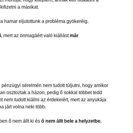
ifizetni a másikat.
a hamar eljutottunk a probléma gyökeréig.
i
, mert az önmagáért való kiállást
már
 pénzügyi sérelmén nem tudott túljutni, hogy amikor
yban osztoztak a házon, pedig ő sokkal többet tedd
t nem tudott kiállni az érdekeiért, mert az anyukája
 járt volna neki több.
zben ő nem állt ki és
ő nem állt bele a helyzetbe
,