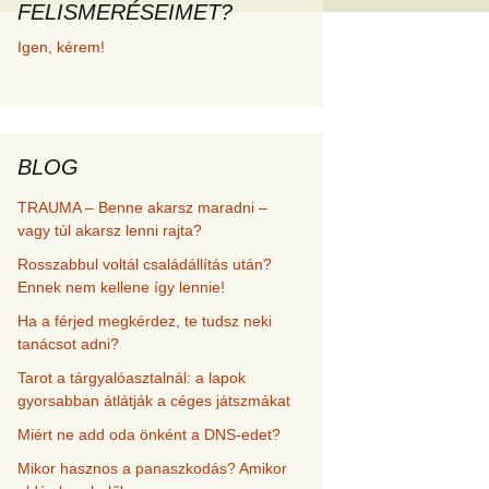
FELISMERÉSEIMET?
met és
Igen, kérem!
erződési
BLOG
TRAUMA – Benne akarsz maradni –
vagy túl akarsz lenni rajta?
Rosszabbul voltál családállítás után?
Ennek nem kellene így lennie!
Ha a férjed megkérdez, te tudsz neki
tanácsot adni?
Tarot a tárgyalóasztalnál: a lapok
gyorsabban átlátják a céges játszmákat
Miért ne add oda önként a DNS-edet?
Mikor hasznos a panaszkodás? Amikor