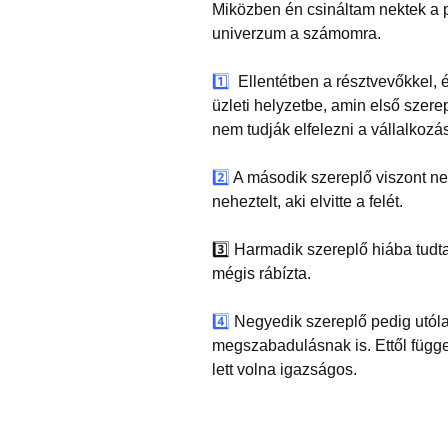
Miközben én csináltam nektek a p
univerzum a számomra.
1️⃣
Ellentétben a résztvevőkkel
üzleti helyzetbe, amin első szere
nem tudják elfelezni a vállalkozá
2️⃣
A második szereplő viszont nem
neheztelt, aki elvitte a felét.
3️⃣
Harmadik szereplő hiába tudta,
mégis rábízta.
4️⃣
Negyedik szereplő pedig utólag
megszabadulásnak is. Ettől függ
lett volna igazságos.