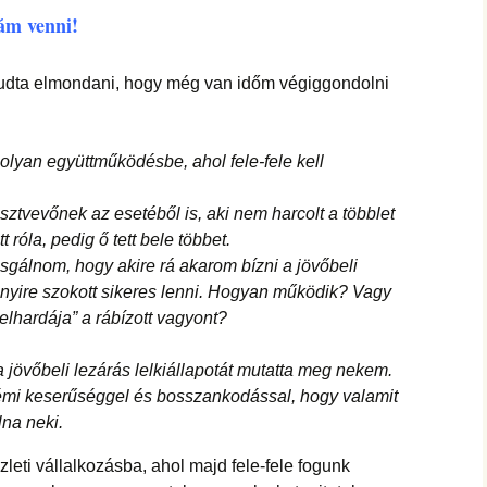
 ám venni!
 tudta elmondani, hogy még van időm végiggondolni
yan együttműködésbe, ahol fele-fele kell
sztvevőnek az esetéből is, aki nem harcolt a többlet
róla, pedig ő tett bele többet.
álnom, hogy akire rá akarom bízni a jövőbeli
nnyire szokott sikeres lenni. Hogyan működik? Vagy
„elhardája” a rábízott vagyont?
 jövőbeli lezárás lelkiállapotát mutatta meg nekem.
 némi keserűséggel és bosszankodással, hogy valamit
lna neki.
ti vállalkozásba, ahol majd fele-fele fogunk