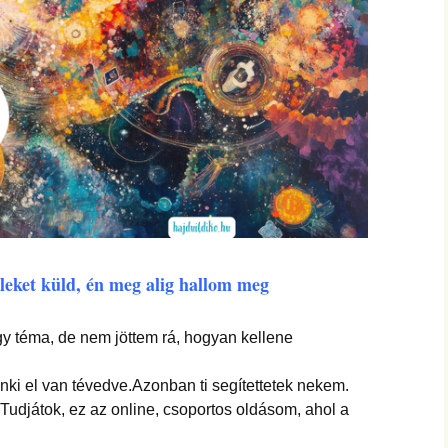
hanganyagok – régebbi
foglalkozások
leket küld, én meg alig hallom meg
gy téma, de nem jöttem rá, hogyan kellene
nki el van tévedve.Azonban ti segítettetek nekem.
 Tudjátok, ez az online, csoportos oldásom, ahol a