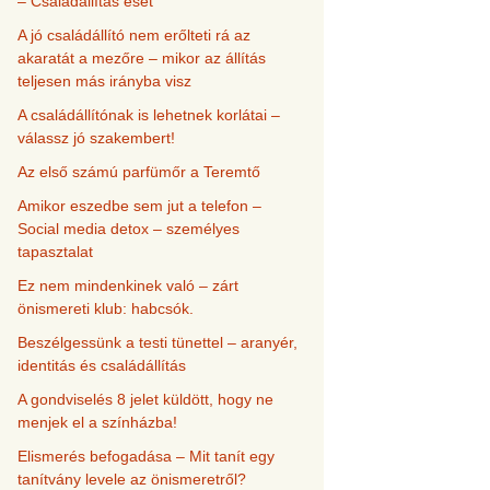
– Családállítás eset
A jó családállító nem erőlteti rá az
akaratát a mezőre – mikor az állítás
teljesen más irányba visz
A családállítónak is lehetnek korlátai –
válassz jó szakembert!
Az első számú parfümőr a Teremtő
Amikor eszedbe sem jut a telefon –
Social media detox – személyes
tapasztalat
Ez nem mindenkinek való – zárt
önismereti klub: habcsók.
Beszélgessünk a testi tünettel – aranyér,
identitás és családállítás
A gondviselés 8 jelet küldött, hogy ne
menjek el a színházba!
Elismerés befogadása – Mit tanít egy
tanítvány levele az önismeretről?