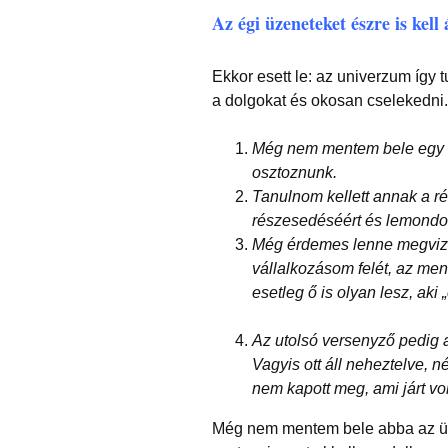
Az égi üzeneteket észre is kell
Ekkor esett le: az univerzum így
a dolgokat és okosan cselekedni.
Még nem mentem bele egy ol
osztoznunk.
Tanulnom kellett annak a ré
részesedéséért és lemondott 
Még érdemes lenne megvizsg
vállalkozásom felét, az me
esetleg ő is olyan lesz, aki 
Az utolsó versenyző pedig a
Vagyis ott áll neheztelve,
nem kapott meg, ami járt vo
Még nem mentem bele abba az üzle