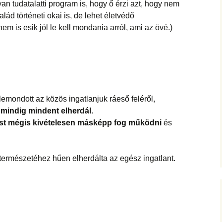
yan tudatalatti program is, hogy ő érzi azt, hogy nem
alád történeti okai is, de lehet életvédő
 is esik jól le kell mondania arról, ami az övé.)
emondott az közös ingatlanjuk ráeső feléről,
e mindig mindent elherdál
.
t mégis kivételesen másképp fog működni
és
 természetéhez hűen elherdálta az egész ingatlant.