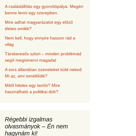
A családállítás egy gyorsítópálya. Megéri
benne lenni egy szerepben.
Mire adhat magyarázatot egy előző
életes emlék?
Nem kell, hogy ennyire hasson rád a
világ
Társkeresős sztori – minden problémád
segít megismerni magadat
A sors állandóan üzeneteket küld neked:
Mi az, ami ismétlődik?
Mitől hiteles egy tanító? Mire
használható a politikai düh?
Régebbi izgalmas
olvasmányok – Én nem
hagynám ki!