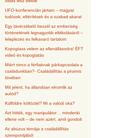
oldás lesz belőle
UFO-konferencián jártam – magyar
tudósok, eltérítések és a szabad akarat
Egy távérzékelő beszél az emberiség
történetének legnagyobb eltitkolásáról –
leleplezés és felkavaró tartalom
Kopogtass velem az ellenállásodra! ÉFT
videó és kopogtatás
Miért nincs a férfiaknak párkapcsolata a
családunkban?- Családállítás a piramis
tövében
Mit jelent, ha állandóan elromlik az
autód?
Külföldre költöztél? Mi a valódi oka?
Azt hitték, egy manipulátor… mindenki
ellene volt – de nem azért, amit gondolt
Az abúzus témája a családállítás
szempontjából