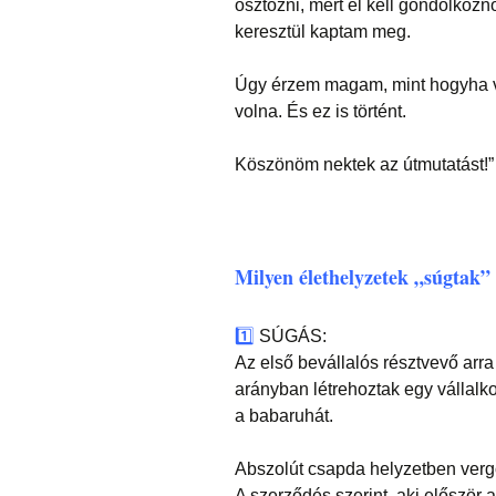
osztozni, mert el kell gondolkoz
keresztül kaptam meg.
Úgy érzem magam, mint hogyha v
volna. És ez is történt.
Köszönöm nektek az útmutatást!”
Milyen élethelyzetek „súgtak
1️⃣
SÚGÁS:
Az első bevállalós résztvevő arra
arányban létrehoztak egy vállalk
a babaruhát.
Abszolút csapda helyzetben verg
A szerződés szerint, aki először 