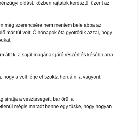
énzügyi oldást, közben rajtatok keresztül üzent az
, én még szerencsére nem mentem bele abba az
plő már túl volt. Ő hónapok óta gyötrődik azzal, hogy
sukat.
 állt ki a saját magának járó részért és később arra
 hogy a volt férje el szokta herdálni a vagyont,
 siratja a veszteségeit, bár örül a
etlenül mégis maradt benne egy tüske, hogy hogyan