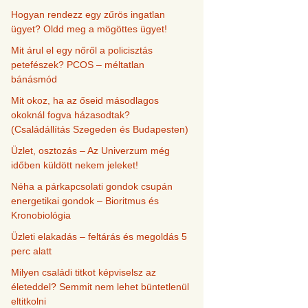
Hogyan rendezz egy zűrös ingatlan
ügyet? Oldd meg a mögöttes ügyet!
Mit árul el egy nőről a policisztás
petefészek? PCOS – méltatlan
bánásmód
Mit okoz, ha az őseid másodlagos
okoknál fogva házasodtak?
(Családállítás Szegeden és Budapesten)
Üzlet, osztozás – Az Univerzum még
időben küldött nekem jeleket!
Néha a párkapcsolati gondok csupán
energetikai gondok – Bioritmus és
Kronobiológia
Üzleti elakadás – feltárás és megoldás 5
perc alatt
Milyen családi titkot képviselsz az
életeddel? Semmit nem lehet büntetlenül
eltitkolni