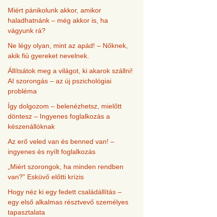
Miért pánikolunk akkor, amikor
haladhatnánk – még akkor is, ha
vágyunk rá?
Ne légy olyan, mint az apád! – Nőknek,
akik fiú gyereket nevelnek.
Állítsátok meg a világot, ki akarok szállni!
AI szorongás – az új pszichológiai
probléma
Így dolgozom – belenézhetsz, mielőtt
döntesz – Ingyenes foglalkozás a
készenállóknak
Az erő veled van és benned van! –
ingyenes és nyílt foglalkozás
„Miért szorongok, ha minden rendben
van?” Esküvő előtti krízis
Hogy néz ki egy fedett családállítás –
egy első alkalmas résztvevő személyes
tapasztalata