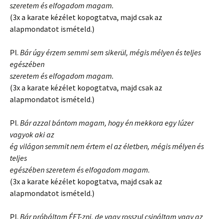
szeretem és elfogadom magam.
(3x a karate kézélet kopogtatva, majd csak az
alapmondatot ismételd.)
Pl.
Bár úgy érzem semmi sem sikerül, mégis mélyen és teljes
egészében
szeretem és elfogadom magam.
(3x a karate kézélet kopogtatva, majd csak az
alapmondatot ismételd.)
Pl.
Bár azzal bántom magam, hogy én mekkora egy lúzer
vagyok aki az
ég világon semmit nem értem el az életben, mégis mélyen és
teljes
egészében szeretem és elfogadom magam.
(3x a karate kézélet kopogtatva, majd csak az
alapmondatot ismételd.)
Pl.
Bár próbáltam ÉFT-zni, de vagy rosszul csináltam vagy az