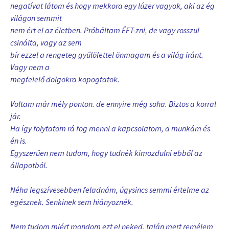
negatívat látom és hogy mekkora egy lúzer vagyok, aki az ég
világon semmit
nem ért el az életben. Próbáltam ÉFT-zni, de vagy rosszul
csinálta, vagy az sem
bír ezzel a rengeteg gyűlölettel önmagam és a világ iránt.
Vagy nem a
megfelelő dolgokra kopogtatok.
Voltam már mély ponton. de ennyire még soha. Biztos a korral
jár.
Ha így folytatom rá fog menni a kapcsolatom, a munkám és
én is.
Egyszerűen nem tudom, hogy tudnék kimozdulni ebből az
állapotból.
Néha legszívesebben feladnám, úgysincs semmi értelme az
egésznek. Senkinek sem hiányoznék.
Nem tudom miért mondom ezt el neked, talán mert remélem