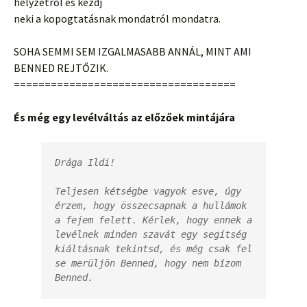
helyzetről és kezdj
neki a kopogtatásnak mondatról mondatra.
SOHA SEMMI SEM IZGALMASABB ANNÁL, MINT AMI
BENNED REJTŐZIK.
====================================
És még egy levélváltás az előzőek mintájára
Drága Ildi!

Teljesen kétségbe vagyok esve, úgy 
érzem, hogy összecsapnak a hullámok 
a fejem felett. Kérlek, hogy ennek a 
levélnek minden szavát egy segítség 
kiáltásnak tekintsd, és még csak fel 
se merüljön Benned, hogy nem bízom 
Benned.