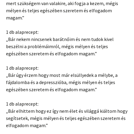
mert szükségem van valakire, aki fogja a kezem, mégis
mélyen és teljes egészében szeretem és elfogadom
magam.”
1 db alaprecept:
„Bár nekem nincsenek barátnőim és nem tudok kivel
beszélni a problémáimról, mégis mélyen és teljes
egészében szeretem és elfogadom magam.”
1 db alaprecept:
„Bár úgy érzem hogy most már elsüllyedek a mélybe, a
fájdalomba és a depresszióba, mégis mélyen és teljes
egészében szeretem és elfogadom magam.”
1 db alaprecept:
„Bár elhittem hogy ez így nem élet és világgá kiáltom hogy
segítsetek, mégis mélyen és teljes egészében szeretem és
elfogadom magam.”