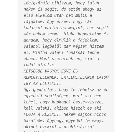
ideig-óráig elhiszem, hogy talán 
nekem is segít, de aztán ahogy az 
első alkalom után nem múlik a 
fájdalom, úgy érzem, hogy már 
kudarcot vallottam megint, nem segít 
már nekem semmi. Hiába kopogtatom és 
mondom, hogy elmúlik a fájdalom, 
valahol legbelül már mégsem hiszem 
el. Mintha valami fonáksáf lenne 
ebben. Mást szeretnék én, mint a 
tudat alattim.

KÉTSÉGBE VAGYOK ESVE ÉS 
REMÉNYTELENNEK, ÉRTELMETLENNEK LÁTOM 
ÍGY AZ ÉLETEMET.

Úgy gondoltam, hogy Te lehetsz az én 
egyedüli segítségem, mert azt nem 
lehet, hogy kapkodok össze-vissza, 
kell valaki, akiben hiszek és aki 
FOGJA A KEZEMET. Nekem sajnos nincs 
barátnőm, úgyhogy egyedül Te vagy, 
akinek ezekről a problémáimról 