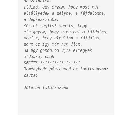
beszélhetek.

Ildikó! Úgy érzem, hogy most már 
elsüllyedek a mélybe, a fájdalomba, 
a depresszióba.

Kérlek segíts! Segíts, hogy 
elhiggyem, hogy elmúlhat a fájdalom, 
segíts, hogy elmúljon a fájdalom, 
mert ez így már nem élet.

Ha úgy gondolod újra elmegyek 
oldásra, csak 
SEGÍTS!!!!!!!!!!!!!!!!!!

Reménykedő páciensed és tanítványod: 
Zsuzsa

Délután találkozunk
