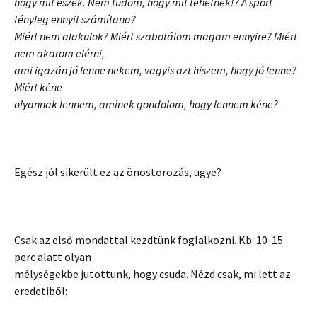
hogy mit eszek. Nem tudom, hogy mit tehetnék!? A sport
tényleg ennyit számítana?
Miért nem alakulok? Miért szabotálom magam ennyire? Miért
nem akarom elérni,
ami igazán jó lenne nekem, vagyis azt hiszem, hogy jó lenne?
Miért kéne
olyannak lennem, aminek gondolom, hogy lennem kéne?
Egész jól sikerült ez az önostorozás, ugye?
Csak az első mondattal kezdtünk foglalkozni. Kb. 10-15
perc alatt olyan
mélységekbe jutottunk, hogy csuda. Nézd csak, mi lett az
eredetiből: