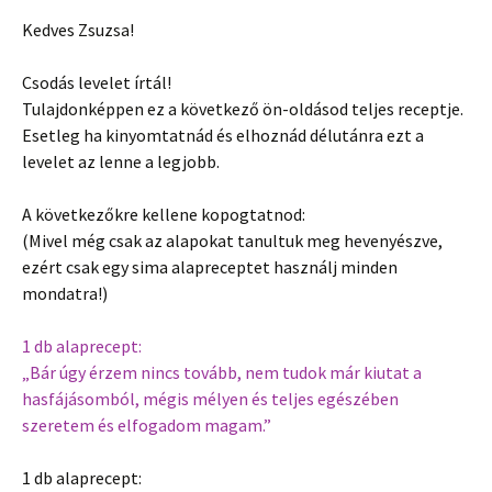
Kedves Zsuzsa!
Csodás levelet írtál!
Tulajdonképpen ez a következő ön-oldásod teljes receptje.
Esetleg ha kinyomtatnád és elhoznád délutánra ezt a
levelet az lenne a legjobb.
A következőkre kellene kopogtatnod:
(Mivel még csak az alapokat tanultuk meg hevenyészve,
ezért csak egy sima alapreceptet használj minden
mondatra!)
1 db alaprecept:
„Bár úgy érzem nincs tovább, nem tudok már kiutat a
hasfájásomból, mégis mélyen és teljes egészében
szeretem és elfogadom magam.”
1 db alaprecept: