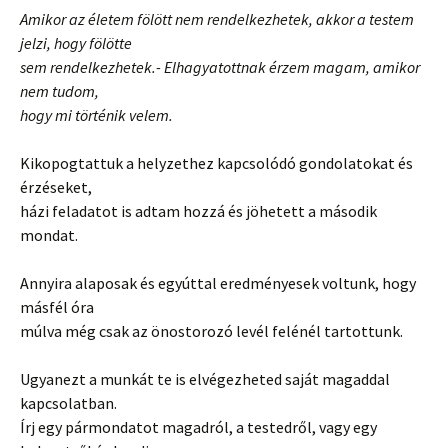
Amikor az életem fölött nem rendelkezhetek, akkor a testem
jelzi, hogy fölötte
sem rendelkezhetek.- Elhagyatottnak érzem magam, amikor
nem tudom,
hogy mi történik velem.
Kikopogtattuk a helyzethez kapcsolódó gondolatokat és
érzéseket,
házi feladatot is adtam hozzá és jöhetett a második
mondat.
Annyira alaposak és egyúttal eredményesek voltunk, hogy
másfél óra
múlva még csak az önostorozó levél felénél tartottunk.
Ugyanezt a munkát te is elvégezheted saját magaddal
kapcsolatban.
Írj egy pármondatot magadról, a testedről, vagy egy