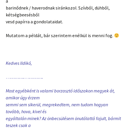
a
barinődnek / haverodnak siránkozol. Szívből, dühből,
kétségbeesésből
vesd papírra a gondolataidat.
Mutatom a példát, bár szerintem enélkül is menni fog.
Kedves Ildikó,
…
……….
…
……….
Most egyébként is valami borzasztó időszakon megyek át,
amikor úgy érzem
semmi sem sikerül, megrekedtem, nem tudom hogyan
tovább, hova, kivel és
egyáltalán minek? Az önbecsülésem önutálattá fajult, bármit
teszek csak a