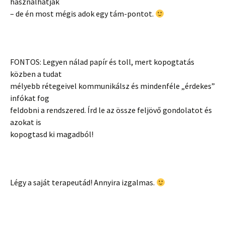
használhatják
– de én most mégis adok egy tám-pontot.
FONTOS: Legyen nálad papír és toll, mert kopogtatás
közben a tudat
mélyebb rétegeivel kommunikálsz és mindenféle „érdekes”
infókat fog
feldobni a rendszered. Írd le az össze feljövő gondolatot és
azokat is
kopogtasd ki magadból!
Légy a saját terapeutád! Annyira izgalmas.