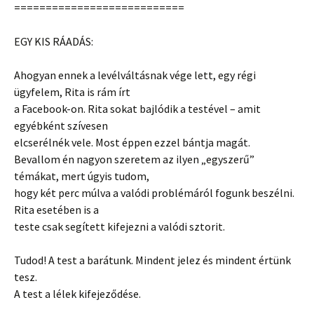
===========================
EGY KIS RÁADÁS:
Ahogyan ennek a levélváltásnak vége lett, egy régi
ügyfelem, Rita is rám írt
a Facebook-on. Rita sokat bajlódik a testével – amit
egyébként szívesen
elcserélnék vele. Most éppen ezzel bántja magát.
Bevallom én nagyon szeretem az ilyen „egyszerű”
témákat, mert úgyis tudom,
hogy két perc múlva a valódi problémáról fogunk beszélni.
Rita esetében is a
teste csak segített kifejezni a valódi sztorit.
Tudod! A test a barátunk. Mindent jelez és mindent értünk
tesz.
A test a lélek kifejeződése.