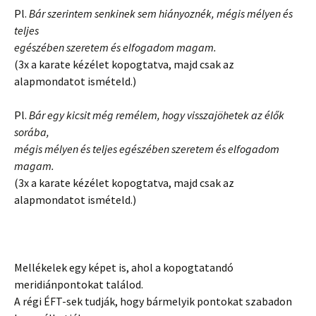
Pl.
Bár szerintem senkinek sem hiányoznék, mégis mélyen és
teljes
egészében szeretem és elfogadom magam.
(3x a karate kézélet kopogtatva, majd csak az
alapmondatot ismételd.)
Pl.
Bár egy kicsit még remélem, hogy visszajöhetek az élők
sorába,
mégis mélyen és teljes egészében szeretem és elfogadom
magam.
(3x a karate kézélet kopogtatva, majd csak az
alapmondatot ismételd.)
Mellékelek egy képet is, ahol a kopogtatandó
meridiánpontokat találod.
A régi ÉFT-sek tudják, hogy bármelyik pontokat szabadon