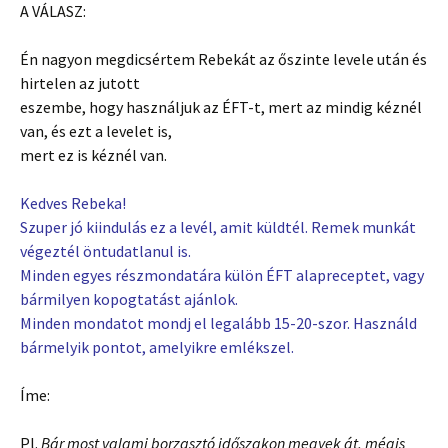
A VÁLASZ:
Én nagyon megdicsértem Rebekát az őszinte levele után és
hirtelen az jutott
eszembe, hogy használjuk az ÉFT-t, mert az mindig kéznél
van, és ezt a levelet is,
mert ez is kéznél van.
Kedves Rebeka!
Szuper jó kiindulás ez a levél, amit küldtél. Remek munkát
végeztél öntudatlanul is.
Minden egyes részmondatára külön ÉFT alapreceptet, vagy
bármilyen kopogtatást ajánlok.
Minden mondatot mondj el legalább 15-20-szor. Használd
bármelyik pontot, amelyikre emlékszel.
Íme:
Pl.
Bár most valami borzasztó időszakon megyek át, mégis