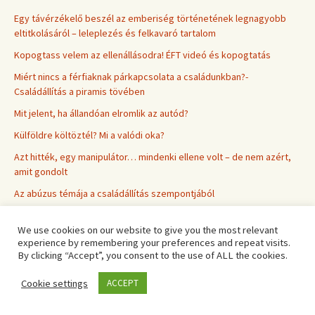
Egy távérzékelő beszél az emberiség történetének legnagyobb
eltitkolásáról – leleplezés és felkavaró tartalom
Kopogtass velem az ellenállásodra! ÉFT videó és kopogtatás
Miért nincs a férfiaknak párkapcsolata a családunkban?-
Családállítás a piramis tövében
Mit jelent, ha állandóan elromlik az autód?
Külföldre költöztél? Mi a valódi oka?
Azt hitték, egy manipulátor… mindenki ellene volt – de nem azért,
amit gondolt
Az abúzus témája a családállítás szempontjából
A boszniai piramisok különös mintázata – a táj mögötti titkos
We use cookies on our website to give you the most relevant
geometria
experience by remembering your preferences and repeat visits.
A világ egyik legegészségesebb helye – a boszniai piramisok
By clicking “Accept”, you consent to the use of ALL the cookies.
rejtélyes alagútjai
Cookie settings
ACCEPT
A piramisok, amik nem illenek a történelembe – de akkor mit
kezdjünk velük?