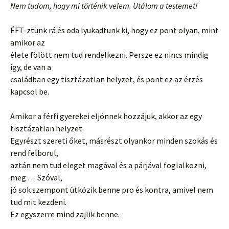
Nem tudom, hogy mi történik velem. Utálom a testemet!
ÉFT-ztünk rá és oda lyukadtunk ki, hogy ez pont olyan, mint
amikor az
élete fölött nem tud rendelkezni. Persze ez nincs mindig
így, de van a
családban egy tisztázatlan helyzet, és pont ez az érzés
kapcsol be.
Amikor a férfi gyerekei eljönnek hozzájuk, akkor az egy
tisztázatlan helyzet.
Egyrészt szereti őket, másrészt olyankor minden szokás és
rend felborul,
aztán nem tud eleget magával és a párjával foglalkozni,
meg … Szóval,
jó sok szempont ütközik benne pro és kontra, amivel nem
tud mit kezdeni.
Ez egyszerre mind zajlik benne.