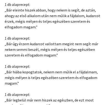
1 db alaprecept:
„Bár eleinte hiszek abban, hogy nekem is segít, de aztán,
ahogy az első alkalom után nem múlik a fájdalom, kudarcot
érzek, mégis mélyen és teljes egészében szeretem és
elfogadom magam.”
1 db alaprecept:
„Bár úgy érzem kudarcot vallottam megint nem segít már
nekem semmi beszél, mégis mélyen és teljes egészében
szeretem és elfogadom magam.”
1 db alaprecept:
„Bár hiába kopogtatok, nekem nem múlik el a fájdalmam,
mégis mélyen is teljes egészében szeretem és elfogadom
magam.”
1 db alaprecept:
„Bár legbelül már nem hiszek az egészben, de ezt most