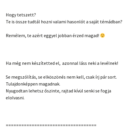
Hogy tetszett?
Te is össze tudtál hozni valami hasonlót a saját témádban?
Remélem, te azért eggyel jobban érzed magad!
Ha még nem készítetted el, azonnal láss neki a levélnek!
Se megszólítás, se elköszönés nem kell, csak írj pár sort.
Tulajdonképpen magadnak.
Nyugodtan lehetsz őszinte, rajtad kívül senki se fogja
elolvasni.
===================================