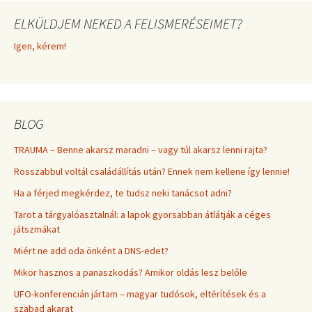
ELKÜLDJEM NEKED A FELISMERÉSEIMET?
Igen, kérem!
BLOG
TRAUMA – Benne akarsz maradni – vagy túl akarsz lenni rajta?
Rosszabbul voltál családállítás után? Ennek nem kellene így lennie!
Ha a férjed megkérdez, te tudsz neki tanácsot adni?
Tarot a tárgyalóasztalnál: a lapok gyorsabban átlátják a céges
játszmákat
Miért ne add oda önként a DNS-edet?
Mikor hasznos a panaszkodás? Amikor oldás lesz belőle
UFO-konferencián jártam – magyar tudósok, eltérítések és a
szabad akarat