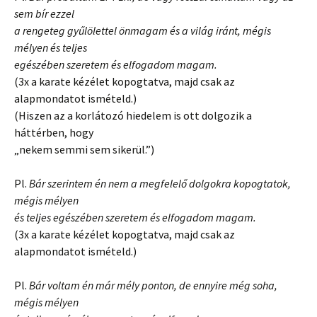
sem bír ezzel
a rengeteg gyűlölettel önmagam és a világ iránt, mégis
mélyen és teljes
egészében szeretem és elfogadom magam.
(3x a karate kézélet kopogtatva, majd csak az
alapmondatot ismételd.)
(Hiszen az a korlátozó hiedelem is ott dolgozik a
háttérben, hogy
„nekem semmi sem sikerül.”)
Pl.
Bár szerintem én nem a megfelelő dolgokra kopogtatok,
mégis mélyen
és teljes egészében szeretem és elfogadom magam.
(3x a karate kézélet kopogtatva, majd csak az
alapmondatot ismételd.)
Pl.
Bár voltam én már mély ponton, de ennyire még soha,
mégis mélyen