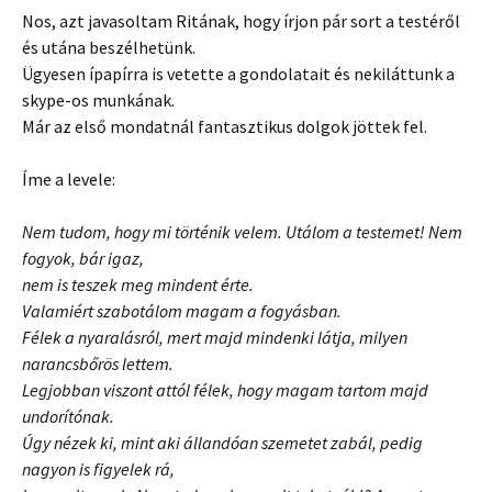
Nos, azt javasoltam Ritának, hogy írjon pár sort a testéről
és utána beszélhetünk.
Ügyesen ípapírra is vetette a gondolatait és nekiláttunk a
skype-os munkának.
Már az első mondatnál fantasztikus dolgok jöttek fel.
Íme a levele:
Nem tudom, hogy mi történik velem. Utálom a testemet! Nem
fogyok, bár igaz,
nem is teszek meg mindent érte.
Valamiért szabotálom magam a fogyásban.
Félek a nyaralásról, mert majd mindenki látja, milyen
narancsbőrös lettem.
Legjobban viszont attól félek, hogy magam tartom majd
undorítónak.
Úgy nézek ki, mint aki állandóan szemetet zabál, pedig
nagyon is figyelek rá,