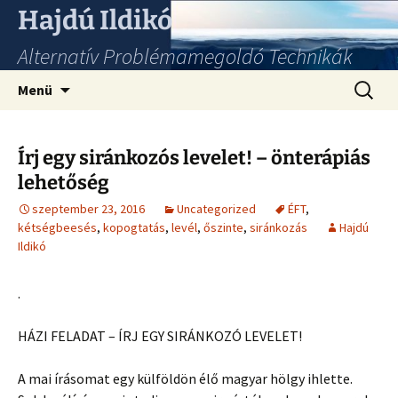
Hajdú Ildikó
Alternatív Problémamegoldó Technikák
Ugrás
Keresés
Menü
a
tartalomhoz
Írj egy siránkozós levelet! – önterápiás
lehetőség
szeptember 23, 2016
Uncategorized
ÉFT
,
kétségbeesés
,
kopogtatás
,
levél
,
őszinte
,
siránkozás
Hajdú
Ildikó
.
HÁZI FELADAT – ÍRJ EGY SIRÁNKOZÓ LEVELET!
A mai írásomat egy külföldön élő magyar hölgy ihlette.