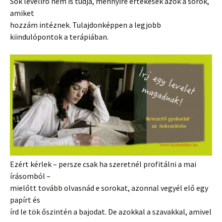
Sok levélíró nem is tudja, mennyire értékesek azok a sorok,
amiket
hozzám intéznek. Tulajdonképpen a legjobb
kiindulópontok a terápiában.
Ezért kérlek – persze csak ha szeretnél profitálni a mai
írásomból –
mielőtt tovább olvasnád e sorokat, azonnal vegyél elő egy
papírt és
írd le tök őszintén a bajodat. De azokkal a szavakkal, amivel