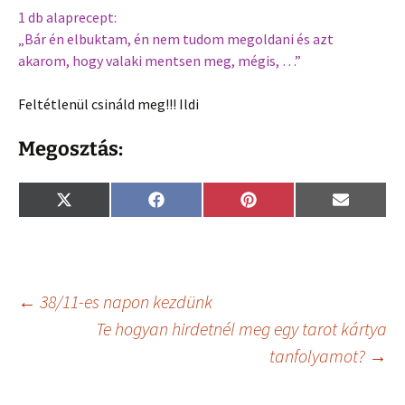
1 db alaprecept:
„Bár én elbuktam, én nem tudom megoldani és azt
akarom, hogy valaki mentsen meg, mégis, …”
Feltétlenül csináld meg!!! Ildi
Megosztás:
Share
Share
Share
Share
X
F
P
E
on
on
on
on
(
a
i
m
T
c
n
a
w
e
t
i
i
b
e
l
t
o
r
t
o
e
Bejegyzés
←
38/11-es napon kezdünk
e
k
s
r
t
Te hogyan hirdetnél meg egy tarot kártya
)
tanfolyamot?
→
navigáció