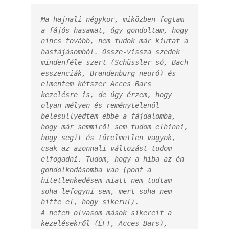
Ma hajnali négykor, miközben fogtam 
a fájós hasamat, úgy gondoltam, hogy 
nincs tovább, nem tudok már kiutat a 
hasfájásomból. Össze-vissza szedek 
mindenféle szert (Schüssler só, Bach 
esszenciák, Brandenburg neuró) és 
elmentem kétszer Acces Bars 
kezelésre is, de úgy érzem, hogy 
olyan mélyen és reménytelenül 
belesüllyedtem ebbe a fájdalomba, 
hogy már semmiről sem tudom elhinni, 
hogy segít és türelmetlen vagyok, 
csak az azonnali változást tudom 
elfogadni. Tudom, hogy a hiba az én 
gondolkodásomba van (pont a 
hitetlenkedésem miatt nem tudtam 
soha lefogyni sem, mert soha nem 
hitte el, hogy sikerül).

A neten olvasom mások sikereit a 
kezelésekről (ÉFT, Acces Bars), 