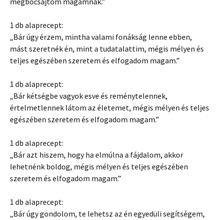
megbocsájtom magamnak.”
1 db alaprecept:
„Bár úgy érzem, mintha valami fonákság lenne ebben,
mást szeretnék én, mint a tudatalattim, mégis mélyen és
teljes egészében szeretem és elfogadom magam.”
1 db alaprecept:
„Bár kétségbe vagyok esve és reménytelennek,
értelmetlennek látom az életemet, mégis mélyen és teljes
egészében szeretem és elfogadom magam.”
1 db alaprecept:
„Bár azt hiszem, hogy ha elmúlna a fájdalom, akkor
lehetnénk boldog, mégis mélyen és teljes egészében
szeretem és elfogadom magam.”
1 db alaprecept:
„Bár úgy gondolom, te lehetsz az én egyedüli segítségem,