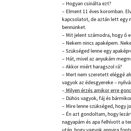
– Hogyan csinálta ezt?
– Elment 11 éves koromban. Elv
kapcsolatot, de aztán lett egy
bennünket.
– Mit jelent számodra, hogy ő 
– Nekem nincs apaképem. Neke
– Szükséged lenne egy apaképr
– Hát, mivel az anyukám megmu
– Akkor miért haragszol rá?
– Mert nem szeretett eléggé ah
vagyok az édesgyereke – nyilvá
–
Milyen érzés amikor erre gon
– Dühös vagyok, fáj és bármikor
– Mire lenne szükséged, hogy 
– Én azt gondoltam, hogy lezár
nagyapám és apa felhívott a te
után, hogy vagyok annyira fonto