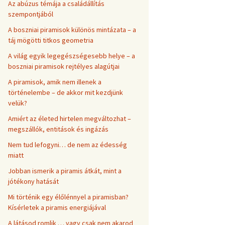
Az abúzus témája a családállítás
szempontjából
A boszniai piramisok különös mintázata – a
táj mögötti titkos geometria
A világ egyik legegészségesebb helye – a
boszniai piramisok rejtélyes alagútjai
A piramisok, amik nem illenek a
történelembe – de akkor mit kezdjünk
velük?
Amiért az életed hirtelen megváltozhat –
megszállók, entitások és ingázás
Nem tud lefogyni… de nem az édesség
miatt
Jobban ismerik a piramis átkát, mint a
jótékony hatását
Mi történik egy élőlénnyel a piramisban?
Kísérletek a piramis energiájával
A látásod romlik … vagy csak nem akarod