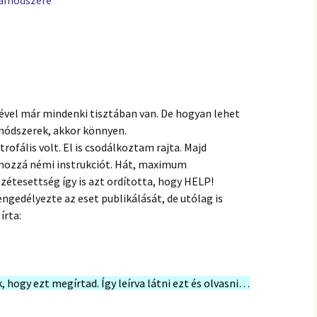
kamódszere
hanganyagok – régebbi
foglalkozások
tével már mindenki tisztában van. De hogyan lehet
 módszerek, akkor könnyen.
rofális volt. El is csodálkoztam rajta. Majd
 hozzá némi instrukciót. Hát, maximum
szétesettség így is azt ordította, hogy HELP!
ngedélyezte az eset publikálását, de utólag is
írta:
, hogy ezt megírtad. Így leírva látni ezt és olvasni…