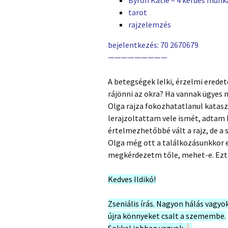
Byron Katie – 4 kérdés mun
tarot
rajzelemzés
bejelentkezés: 70 2670679
—————————
A betegségek lelki, érzelmi erede
rájönni az okra? Ha vannak ügyes
Olga rajza fokozhatatlanul kataszt
lerajzoltattam vele ismét, adtam
értelmezhetőbbé vált a rajz, de a 
Olga még ott a találkozásunkkor e
megkérdezetm tőle, mehet-e. Ezt 
Kedves Ildikó!
Zseniális írás. Nagyon hálás vagyok
újra könnyeket csalt a szemembe.