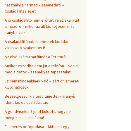
használni a harmadik szemedet? –
Családállítás eset
A jó családállító nem erőlteti rá az akaratát
a mezőre – mikor az állítás teljesen más
irányba visz
A családállítónak is lehetnek korlátai –
válassz jó szakembert!
Az első számú parfümőr a Teremtő
Amikor eszedbe sem jut a telefon – Social
media detox – személyes tapasztalat
Ez nem mindenkinek való – zárt önismereti
klub: habcsók.
Beszélgessünk a testi tünettel – aranyér,
identitás és családállítás
A gondviselés 8 jelet küldött, hogy ne
menjek el a színházba!
Elismerés befogadása – Mit tanít egy