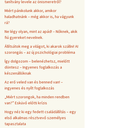
tanítvány levele az önismeretről?
Miért pánikolunk akkor, amikor
haladhatnánk – még akkor is, ha vágyunk
rá?
Ne légy olyan, mint az apád! – Nőknek, akik
fiú gyereket nevelnek.
Állítsátok meg a világot, ki akarok szállni! AI
szorongás – az új pszichológiai probléma
Így dolgozom – belenézhetsz, mielőtt
döntesz – Ingyenes foglalkozás a
készenállóknak
Az erő veled van és benned van! –
ingyenes és nyílt foglalkozás
„Miért szorongok, ha minden rendben
van?” Esküvő előtti krízis
Hogy néz ki egy fedett családállítás – egy
első alkalmas résztvevő személyes
tapasztalata