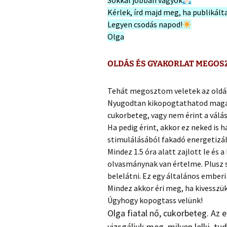
Sokkal jobban vagyok
Kérlek, írd majd meg, ha publikál
Legyen csodás napod!
Olga
OLDÁS ÉS GYAKORLAT MEGOSZT
Tehát megosztom veletek az oldás
Nyugodtan kikopogtathatod magad
cukorbeteg, vagy nem érint a válá
Ha pedig érint, akkor ez neked is 
stimulálásából fakadó energetizál
Mindez 1.5 óra alatt zajlott le és 
olvasmánynak van értelme. Plusz 
belelátni. Ez egy általános emberi
Mindez akkor éri meg, ha kivesszük
Úgyhogy kopogtass velünk!
Olga fiatal nő, cukorbeteg. Az
vizsgáljuk meg, milyen lelki, t