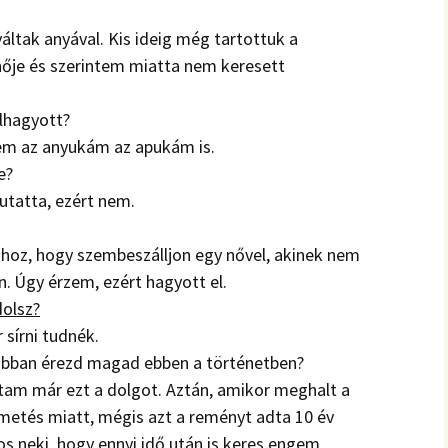
áltak anyával. Kis ideig még tartottuk a
 nője és szerintem miatta nem keresett
elhagyott?
m az anyukám az apukám is.
e?
tatta, ezért nem.
hoz, hogy szembeszálljon egy nővel, akinek nem
n.
Úgy érzem, ezért hagyott el.
dolsz?
 sírni tudnék.
jobban érezd magad ebben a történetben?
tam már ezt a dolgot. Aztán, amikor meghalt a
metés miatt, mégis azt a reményt adta 10 év
s neki, hogy ennyi idő után is keres engem.