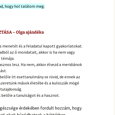
tad, hogy hol találom meg.
ÁSA – Olga ajándéka
 menetét és a feladatul kapott gyakorlatokat.
ból az ő mondatait, akkor is ha nem vagy
s témája.
hasznos lesz. Ha nem, akkor élvezd a meridiánok
ást.
a belőle írt esettanulmány se rövid, de ennek az
szeretünk mások életébe és a kulisszák mögé
 tulajdonság.
 belőle a tanulságot és a hasznot.
 egészsége érdekében fordult hozzám, hogy
udati okok húzódhatnak a háttérben.