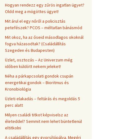
Hogyan rendezz egy zűrös ingatlan ügyet?
Oldd meg a mögöttes ügyet!
Mit árul el egy nőről a policisztás
petefészek? PCOS – méltatlan bánásmód
Mit okoz, ha az őseid másodlagos okoknál
fogva házasodtak? (Családállítás
Szegeden és Budapesten)
Üzlet, osztozás – Az Univerzum még
időben küldött nekem jeleket!
Néha a párkapcsolati gondok csupán
energetikai gondok – Bioritmus és
Kronobiológia
Üzleti elakadás – feltárás és megoldás 5
perc alatt
Milyen családi titkot képviselsz az
életeddel? Semmit nem lehet büntetlenül
eltitkolni
A családállítás egy gyorsítópálya. Megéri