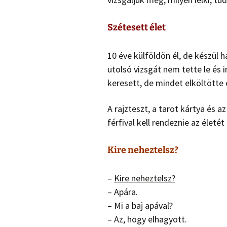
Szétesett élet
10 éve külföldön él, de készül 
utolsó vizsgát nem tette le és 
keresett, de mindet elköltötte
A rajzteszt, a tarot kártya és 
férfival kell rendeznie az életét
Kire neheztelsz?
–
Kire neheztelsz?
– Apára.
– Mi a baj apával?
– Az, hogy elhagyott.