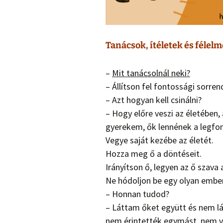
Tanácsok, ítéletek és félel
–
Mit tanácsolnál neki?
– Állítson fel fontossági sorren
– Azt hogyan kell csinálni?
– Hogy előre veszi az életében
gyerekem, ők lennének a legfo
Vegye saját kezébe az életét.
Hozza meg ő a döntéseit.
Irányítson ő, legyen az ő szava
Ne hódoljon be egy olyan ember
– Honnan tudod?
– Láttam őket együtt és nem lá
nem érintették egymást, nem vol