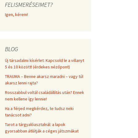
FELISMERÉSEIMET?
frekvenciákkal
Korlátozó hiedelmek a
testsúly, elhízás, evés, …
Igen, kérem!
AZ ÉLET DOLGAI
témakörében
RÖVIDEN
BLOG
Új társadalmi kísérlet: Kapcsold le a villanyt
5 és 10 között! (érdekes nézőpont)
TRAUMA – Benne akarsz maradni – vagy túl
akarsz lenni rajta?
Rosszabbul voltál családállítás után? Ennek
nem kellene így lennie!
Ha a férjed megkérdez, te tudsz neki
tanácsot adni?
Tarot a tárgyalóasztalnál: a lapok
gyorsabban átlátják a céges játszmákat