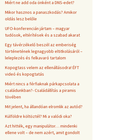
Miért ne add oda önként a DNS-edet?
Mikor hasznos a panaszkodás? Amikor
oldás lesz belőle
UFO-konferencián jártam – magyar
tudósok, eltérítések és a szabad akarat
Egy távérzékelő beszél az emberiség
történetének legnagyobb eltitkolásáról –
leleplezés és felkavaró tartalom
Kopogtass velem az ellenállásodra! ÉFT
videó és kopogtatás
Miért nincs a férfiaknak párkapcsolata a
családunkban?- Családállítás a piramis
tövében
Mit jelent, ha állandóan elromlik az autód?
Külföldre költöztél? Mi a valódi oka?
Azt hitték, egy manipulátor… mindenki
ellene volt – de nem azért, amit gondolt