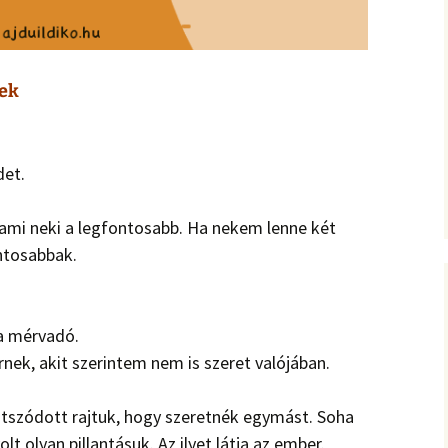
mek
det.
, ami neki a legfontosabb. Ha nekem lenne két
ntosabbak.
 a mérvadó.
nek, akit szerintem nem is szeret valójában.
tszódott rajtuk, hogy szeretnék egymást. Soha
t olyan pillantásuk. Az ilyet látja az ember.