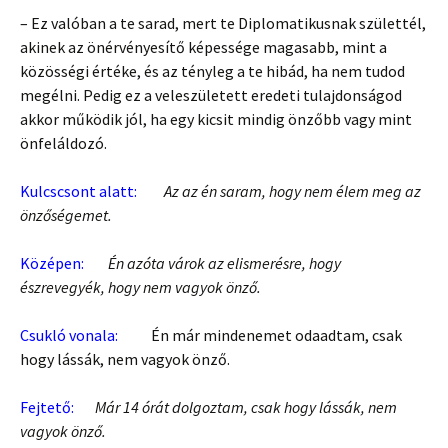
– Ez valóban a te sarad, mert te Diplomatikusnak születtél,
akinek az önérvényesítő képessége magasabb, mint a
közösségi értéke, és az tényleg a te hibád, ha nem tudod
megélni. Pedig ez a veleszületett eredeti tulajdonságod
akkor működik jól, ha egy kicsit mindig önzőbb vagy mint
önfeláldozó.
Kulcscsont alatt:
Az az én saram, hogy nem élem meg az
önzőségemet.
Középen:
Én azóta várok az elismerésre, hogy
észrevegyék, hogy nem vagyok önző.
Csukló vonala:
Én már mindenemet odaadtam, csak
hogy lássák, nem vagyok önző.
Fejtető:
Már 14 órát dolgoztam, csak hogy lássák, nem
vagyok önző.