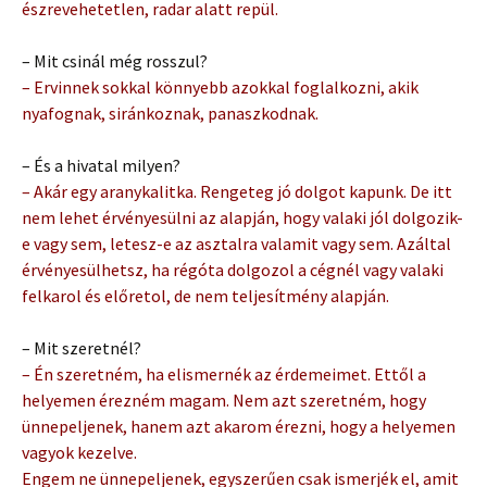
észrevehetetlen, radar alatt repül.
– Mit csinál még rosszul?
– Ervinnek sokkal könnyebb azokkal foglalkozni, akik
nyafognak, siránkoznak, panaszkodnak.
– És a hivatal milyen?
– Akár egy aranykalitka. Rengeteg jó dolgot kapunk. De itt
nem lehet érvényesülni az alapján, hogy valaki jól dolgozik-
e vagy sem, letesz-e az asztalra valamit vagy sem. Azáltal
érvényesülhetsz, ha régóta dolgozol a cégnél vagy valaki
felkarol és előretol, de nem teljesítmény alapján.
– Mit szeretnél?
– Én szeretném, ha elismernék az érdemeimet. Ettől a
helyemen érezném magam. Nem azt szeretném, hogy
ünnepeljenek, hanem azt akarom érezni, hogy a helyemen
vagyok kezelve.
Engem ne ünnepeljenek, egyszerűen csak ismerjék el, amit