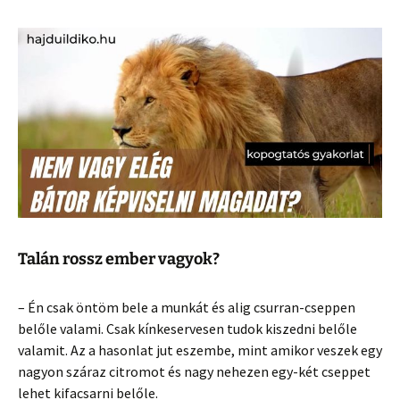
Talán rossz ember vagyok?
– Én csak öntöm bele a munkát és alig csurran-cseppen
belőle valami. Csak kínkeservesen tudok kiszedni belőle
valamit. Az a hasonlat jut eszembe, mint amikor veszek egy
nagyon száraz citromot és nagy nehezen egy-két cseppet
lehet kifacsarni belőle.