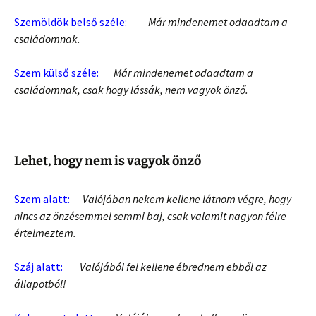
Szemöldök belső széle:
Már mindenemet odaadtam a
családomnak.
Szem külső széle:
Már mindenemet odaadtam a
családomnak, csak hogy lássák, nem vagyok önző.
Lehet, hogy nem is vagyok önző
Szem alatt:
Valójában nekem kellene látnom végre, hogy
nincs az önzésemmel semmi baj, csak valamit nagyon félre
értelmeztem.
Száj alatt:
Valójából fel kellene ébrednem ebből az
állapotból!