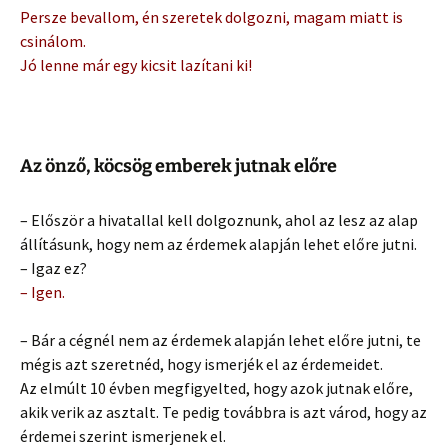
Persze bevallom, én szeretek dolgozni, magam miatt is
csinálom.
Jó lenne már egy kicsit lazítani ki!
Az önző, köcsög emberek jutnak előre
– Először a hivatallal kell dolgoznunk, ahol az lesz az alap
állításunk, hogy nem az érdemek alapján lehet előre jutni.
– Igaz ez?
– Igen.
– Bár a cégnél nem az érdemek alapján lehet előre jutni, te
mégis azt szeretnéd, hogy ismerjék el az érdemeidet.
Az elmúlt 10 évben megfigyelted, hogy azok jutnak előre,
akik verik az asztalt. Te pedig továbbra is azt várod, hogy az
érdemei szerint ismerjenek el.