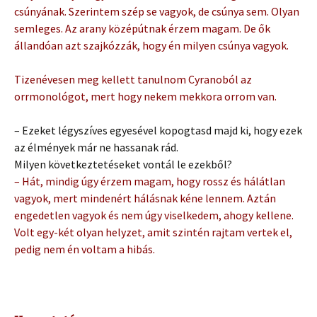
csúnyának. Szerintem szép se vagyok, de csúnya sem. Olyan
semleges. Az arany középútnak érzem magam. De ők
állandóan azt szajkózzák, hogy én milyen csúnya vagyok.
Tizenévesen meg kellett tanulnom Cyranoból az
orrmonológot, mert hogy nekem mekkora orrom van.
– Ezeket légyszíves egyesével kopogtasd majd ki, hogy ezek
az élmények már ne hassanak rád.
Milyen következtetéseket vontál le ezekből?
– Hát, mindig úgy érzem magam, hogy rossz és hálátlan
vagyok, mert mindenért hálásnak kéne lennem. Aztán
engedetlen vagyok és nem úgy viselkedem, ahogy kellene.
Volt egy-két olyan helyzet, amit szintén rajtam vertek el,
pedig nem én voltam a hibás.