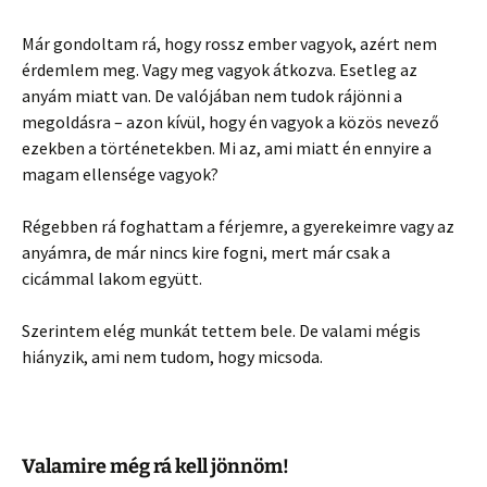
Már gondoltam rá, hogy rossz ember vagyok, azért nem
érdemlem meg. Vagy meg vagyok átkozva. Esetleg az
anyám miatt van. De valójában nem tudok rájönni a
megoldásra – azon kívül, hogy én vagyok a közös nevező
ezekben a történetekben. Mi az, ami miatt én ennyire a
magam ellensége vagyok?
Régebben rá foghattam a férjemre, a gyerekeimre vagy az
anyámra, de már nincs kire fogni, mert már csak a
cicámmal lakom együtt.
Szerintem elég munkát tettem bele. De valami mégis
hiányzik, ami nem tudom, hogy micsoda.
Valamire még rá kell jönnöm!