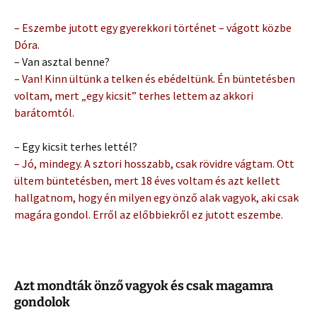
– Eszembe jutott egy gyerekkori történet – vágott közbe
Dóra.
– Van asztal benne?
– Van! Kinn ültünk a telken és ebédeltünk. Én büntetésben
voltam, mert „egy kicsit” terhes lettem az akkori
barátomtól.
– Egy kicsit terhes lettél?
– Jó, mindegy. A sztori hosszabb, csak rövidre vágtam. Ott
ültem büntetésben, mert 18 éves voltam és azt kellett
hallgatnom, hogy én milyen egy önző alak vagyok, aki csak
magára gondol. Erről az előbbiekről ez jutott eszembe.
Azt mondták önző vagyok és csak magamra
gondolok