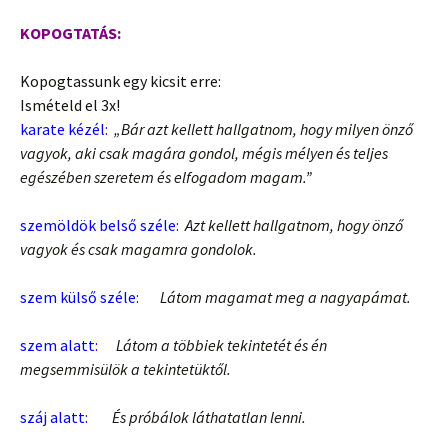
KOPOGTATÁS:
Kopogtassunk egy kicsit erre:
Ismételd el 3x!
karate kézél:
„Bár azt kellett hallgatnom, hogy milyen önző
vagyok, aki csak magára gondol, mégis mélyen és teljes
egészében szeretem és elfogadom magam.”
szemöldök belső széle:
Azt kellett hallgatnom, hogy önző
vagyok és csak magamra gondolok.
szem külső széle:
Látom magamat meg a nagyapámat.
szem alatt:
Látom a többiek tekintetét és én
megsemmisülök a tekintetüktől.
száj alatt:
És próbálok láthatatlan lenni.