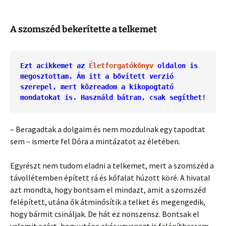
A szomszéd bekerítette a telkemet
Ezt acikkemet az 
Életforgatókönyv
 oldalon is 
megosztottam. Ám itt a bővített verzió 
szerepel, mert közreadom a kikopogtató 
mondatokat is. Használd bátran, csak segíthet!
– Beragadtak a dolgaim és nem mozdulnak egy tapodtat
sem – ismerte fel Dóra a mintázatot az életében.
Egyrészt nem tudom eladni a telkemet, mert a szomszéd a
távollétemben épített rá és kőfalat húzott köré. A hivatal
azt mondta, hogy bontsam el mindazt, amit a szomszéd
felépített, utána ők átminősítik a telket és megengedik,
hogy bármit csináljak. De hát ez nonszensz. Bontsak el