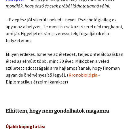
mondják, hogy önző és csak próbál láthatatlanná válni.
– Ez egész jól sikerült neked – nevet. Pszichológiailag ez
ugyanaz a helyzet. Te most is csak azt szeretnéd megkapni,
ami jár. Figyeljetek rám, szeressetek, fogadjátok el a
helyzetemet.
Milyen érdekes. Ismerve az életedet, teljes önfeláldozásban
élted az elmúlt több, mint 30 évet. Miközben a veled
született adottságaid arra hajlamosítanak, hogy finoman
ugyan de önérvényesítő legyél. (
Kronobiológia
–
Diplomatikus érzelmi karakter)
Elhittem, hogy nem gondolhatok magamra
Újabb kopogtatás: