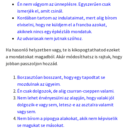
Én nem vágyom az ünneplésre. Egyszerűen csak
ismerjék el, amit csinál.
Kordában tartom az indulataimat, mert alig bírom
elviselni, hogy ne küldjem el a francba azokat,
akiknek nincs egy épkézláb mondatuk.
Az udvariasak nem jutnak szóhoz.
Ha hasonló helyzetben vagy, te is kikopogtathatod ezeket
a mondatokat magadból. Akár módosíthatsz is rajtuk, hogy
jobban passzoljon hozzád.
Borzasztóan bosszant, hogy egy tapodtat se
mozdulnak az ügyeim.
Én csak dolgozok, de alig csurran-cseppen valami.
Nem lehet érvényesülni az alapján, hogy valaki jól
dolgozik-e vagy sem, letesz-e az asztalra valamit
vagy sem.
Nem bírom a pipogya alakokat, akik nem képviselik
se magukat se másokat.