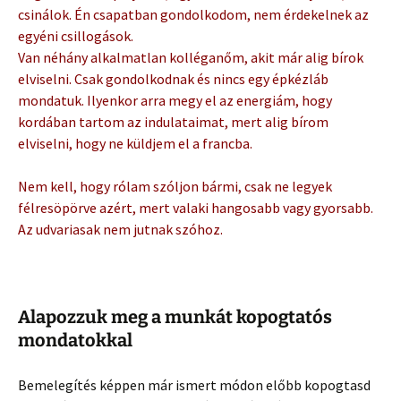
csinálok. Én csapatban gondolkodom, nem érdekelnek az
egyéni csillogások.
Van néhány alkalmatlan kolléganőm, akit már alig bírok
elviselni. Csak gondolkodnak és nincs egy épkézláb
mondatuk. Ilyenkor arra megy el az energiám, hogy
kordában tartom az indulataimat, mert alig bírom
elviselni, hogy ne küldjem el a francba.
Nem kell, hogy rólam szóljon bármi, csak ne legyek
félresöpörve azért, mert valaki hangosabb vagy gyorsabb.
Az udvariasak nem jutnak szóhoz.
Alapozzuk meg a munkát kopogtatós
mondatokkal
Bemelegítés képpen már ismert módon előbb kopogtasd