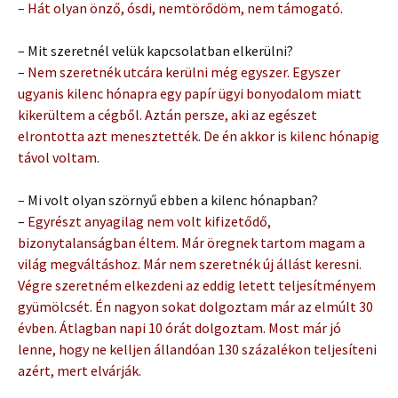
– Hát olyan önző, ósdi, nemtörődöm, nem támogató.
– Mit szeretnél velük kapcsolatban elkerülni?
–
Nem szeretnék utcára kerülni még egyszer. Egyszer
ugyanis kilenc hónapra egy papír ügyi bonyodalom miatt
kikerültem a cégből. Aztán persze, aki az egészet
elrontotta azt menesztették. De én akkor is kilenc hónapig
távol voltam.
– Mi volt olyan szörnyű ebben a kilenc hónapban?
–
Egyrészt anyagilag nem volt kifizetődő,
bizonytalanságban éltem. Már öregnek tartom magam a
világ megváltáshoz. Már nem szeretnék új állást keresni.
Végre szeretném elkezdeni az eddig letett teljesítményem
gyümölcsét. Én nagyon sokat dolgoztam már az elmúlt 30
évben. Átlagban napi 10 órát dolgoztam. Most már jó
lenne, hogy ne kelljen állandóan 130 százalékon teljesíteni
azért, mert elvárják.