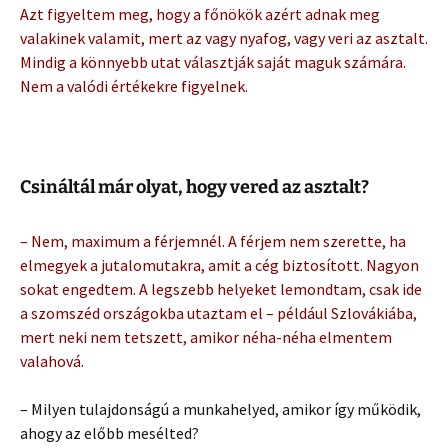
Azt figyeltem meg, hogy a főnökök azért adnak meg
valakinek valamit, mert az vagy nyafog, vagy veri az asztalt.
Mindig a könnyebb utat választják saját maguk számára.
Nem a valódi értékekre figyelnek.
Csináltál már olyat, hogy vered az asztalt?
– Nem, maximum a férjemnél. A férjem nem szerette, ha
elmegyek a jutalomutakra, amit a cég biztosított. Nagyon
sokat engedtem. A legszebb helyeket lemondtam, csak ide
a szomszéd országokba utaztam el – például Szlovákiába,
mert neki nem tetszett, amikor néha-néha elmentem
valahová.
– Milyen tulajdonságú a munkahelyed, amikor így működik,
ahogy az előbb mesélted?