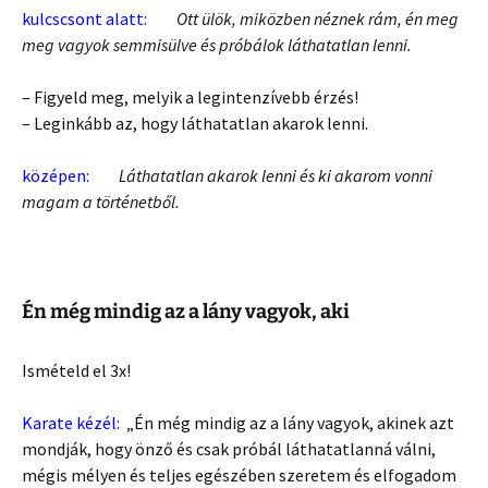
kulcscsont alatt:
Ott ülök, miközben néznek rám, én meg
meg vagyok semmisülve és próbálok láthatatlan lenni.
– Figyeld meg, melyik a legintenzívebb érzés!
– Leginkább az, hogy láthatatlan akarok lenni.
középen:
Láthatatlan akarok lenni és ki akarom vonni
magam a történetből.
Én még mindig az a lány vagyok, aki
Ismételd el 3x!
Karate kézél:
„Én még mindig az a lány vagyok, akinek azt
mondják, hogy önző és csak próbál láthatatlanná válni,
mégis mélyen és teljes egészében szeretem és elfogadom