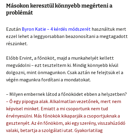
Másokon keresztül könnyebb megérteni a
problémát
Ezután
Byron Katie – 4 kérdés módszerét
használtuk mert
ezzel lehet a leggyorsabban beazonosítani a megtagadott
részünket.
Előbb Ervint, a főnököt, majd a munkahelyét kellett
megvádolni – ezt teszteltem ki. Mindig könnyebb kívül
dolgozni, mint önmagunkon. Csak aztán ne felejtsük el a
végén magunkra fordítani a mondatokat.
– Milyen embernek látod a főnöködet ebben a helyzetben?
– Ő egy pipogya alak. Alkalmatlan vezetőnek, mert nem
képvisel minket. Emiatt a mi csoportunk nem tud
érvényesülni. Más főnökök kikaparják a csoportjuknak a
gesztenyét. Az én főnököm, aki egy szerény, visszahúzódó
valaki, betartja a szolgálati utat. Gyakorlatilag