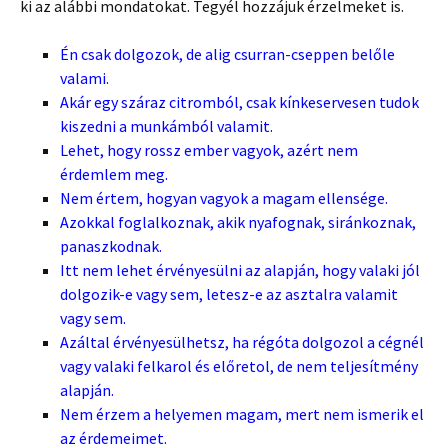
ki az alábbi mondatokat. Tegyél hozzájuk érzelmeket is.
Én csak dolgozok, de alig csurran-cseppen belőle
valami.
Akár egy száraz citromból, csak kínkeservesen tudok
kiszedni a munkámból valamit.
Lehet, hogy rossz ember vagyok, azért nem
érdemlem meg.
Nem értem, hogyan vagyok a magam ellensége.
Azokkal foglalkoznak, akik nyafognak, siránkoznak,
panaszkodnak.
Itt nem lehet érvényesülni az alapján, hogy valaki jól
dolgozik-e vagy sem, letesz-e az asztalra valamit
vagy sem.
Azáltal érvényesülhetsz, ha régóta dolgozol a cégnél
vagy valaki felkarol és előretol, de nem teljesítmény
alapján.
Nem érzem a helyemen magam, mert nem ismerik el
az érdemeimet.