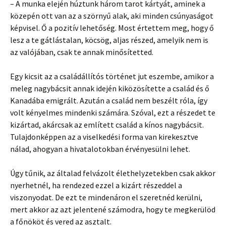
– A munka elején húztunk három tarot kártyát, aminek a
közepén ott van az a szörnyű alak, aki minden csúnyaságot
képvisel. Ő a pozitív lehetőség. Most értettem meg, hogy ő
lesz a te gátlástalan, köcsög, aljas részed, amelyik nem is
az valójában, csak te annak minősítetted.
­Egy kicsit az a családállítós történet jut eszembe, amikor a
meleg nagybácsit annak idején kiközösítette a család és ő
Kanadába emigrált. Azután a család nem beszélt róla, így
volt kényelmes mindenki számára. Szóval, ezt a részedet te
kizártad, akárcsak az említett család a kínos nagybácsit.
Tulajdonképpen az a viselkedési forma van kirekesztve
nálad, ahogyan a hivatalotokban érvényesülni lehet.
Úgy tűnik, az általad felvázolt élethelyzetekben csak akkor
nyerhetnél, ha rendezed ezzel a kizárt részeddel a
viszonyodat. De ezt te mindenáron el szeretnéd kerülni,
mert akkor az azt jelentené számodra, hogy te megkerülöd
a főnököt és vered az asztalt.