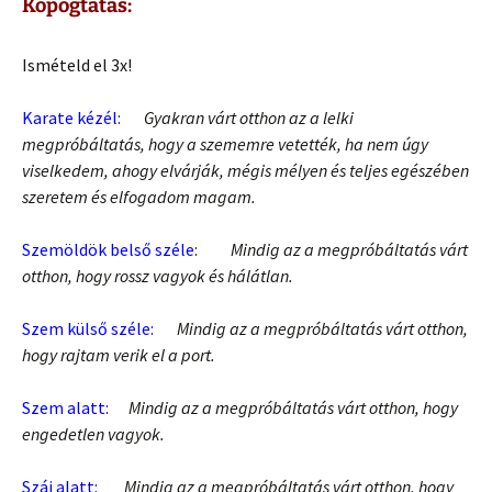
Kopogtatás:
Ismételd el 3x!
Karate kézél:
Gyakran várt otthon az a lelki
megpróbáltatás, hogy a szememre vetették, ha nem úgy
viselkedem, ahogy elvárják, mégis mélyen és teljes egészében
szeretem és elfogadom magam.
Szemöldök belső széle
:
Mindig az a megpróbáltatás várt
otthon, hogy rossz vagyok és hálátlan.
Szem külső széle:
Mindig az a megpróbáltatás várt otthon,
hogy rajtam verik el a port.
Szem alatt:
Mindig az a megpróbáltatás várt otthon, hogy
engedetlen vagyok.
Száj alatt:
Mindig az a megpróbáltatás várt otthon, hogy