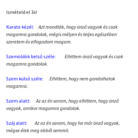
Ismételd el 3x!
Karate kézél:
Azt mondták, hogy önző vagyok és csak
magamra gondolok, mégis mélyen és teljes egészében
szeretem és elfogadom magam.
Szemöldök belső széle:
Elhittem önző vagyok és csak
magamra gondolok.
Szem külső széle
:
Elhittem, hogy nem gondolhatok
magamra.
Szem alatt:
Az az én saram, hogy elhittem, hogy önző
vagyok, amikor magamra gondolok.
Száj alatt:
Az az én saram, hogy ha már önző vagyok,
mégse élek meg ebből semmit.