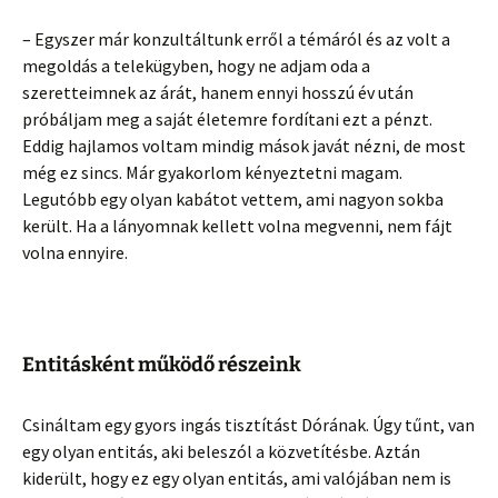
– Egyszer már konzultáltunk erről a témáról és az volt a
megoldás a telekügyben, hogy ne adjam oda a
szeretteimnek az árát, hanem ennyi hosszú év után
próbáljam meg a saját életemre fordítani ezt a pénzt.
Eddig hajlamos voltam mindig mások javát nézni, de most
még ez sincs. Már gyakorlom kényeztetni magam.
Legutóbb egy olyan kabátot vettem, ami nagyon sokba
került. Ha a lányomnak kellett volna megvenni, nem fájt
volna ennyire.
Entitásként működő részeink
Csináltam egy gyors ingás tisztítást Dórának. Úgy tűnt, van
egy olyan entitás, aki beleszól a közvetítésbe. Aztán
kiderült, hogy ez egy olyan entitás, ami valójában nem is