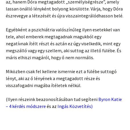
az, hanem Dóra megtagadott „személyiségrésze”, amely
lassan önálló lényként bolyong körülötte. Várja, hogy Dóra
észrevegye a létezését és újra visszaintegrálódhasson belé.
Egyébként a pszichiátria valószínűleg ilyen esetekkel van
tele, ahol emberek megtagadnak magukból egy
negatívnak ítélt részt és aztán ez úgy viselkedik, mint egy
megszálló vagy egy szellem, aki suttog az illető fülébe. És
máris elhiszi magáról, hogy ő nem normális.
Miközben csak fel kellene ismernie ezt a fülébe suttogó
lényt, aki az ő lényének a megtagadott része és
visszafogadni magába ítéletek nélkül.
(Ilyen részeink beazonosításában tud segíteni
Byron Katie
– 4 kérdés módszere
és az
Ingás Közvetítés
)