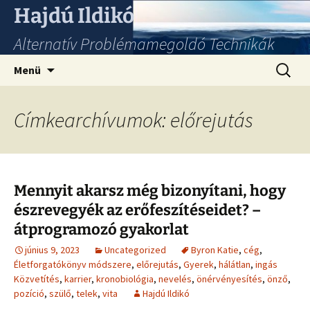
Hajdú Ildikó
Alternatív Problémamegoldó Technikák
Ugrás
Keresés
Menü
a
tartalomhoz
Címkearchívumok: előrejutás
Mennyit akarsz még bizonyítani, hogy
észrevegyék az erőfeszítéseidet? –
átprogramozó gyakorlat
június 9, 2023
Uncategorized
Byron Katie
,
cég
,
Életforgatókönyv módszere
,
előrejutás
,
Gyerek
,
hálátlan
,
ingás
Közvetítés
,
karrier
,
kronobiológia
,
nevelés
,
önérvényesítés
,
önző
,
pozíció
,
szülő
,
telek
,
vita
Hajdú Ildikó