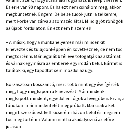
valamit azért, hogy utána akár ugyanazt is felépíthessem.
És erre van 90 napom. És ha ezt nem csinálom meg, akkor
megbüntetnek. Engem! De be se tudok jutni a telkemre,
mert körbe van zárva a szomszéd által. Mindig jót röhögök
az újabb fordulaton. Én ezt nem hiszem el!
– A másik, hogy a munkahelyemen már mindenkit
kineveztek és tulajdonképpen én következnék, de nem tud
megtörténni. Már legalább fél éve tologatják az aktámat
és várnak egymásra az emberek egy irodán belül. Bármit is
találok ki, egy tapodtat sem mozdul az ügy.
Borzasztóan bosszantó, mert több mint egy éve ígérték
meg, hogy megkapom a kinevezést. Már mindenki
megkapott mindent, egyedül én lógok a levegőben. Ervin, a
főnököm már mindenfélét megpróbált. Már csak a két
megírt szerződést kell kicserélni házon belül és mégsem
tud megtörténni. Valami mintha akadályozná az előre
jutásom.