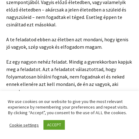
szempontjából. Vagyis előző életedben, vagy valamelyik
előző életedben – akárcsak a jelen életedben a szüleid és
nagyszüleid – nem fogadtak el téged. Esetleg éppen te
csináltad ezt másokkal.
A te feladatod ebben az életben azt mondani, hogy igenis
jó vagyok, szép vagyok és elfogadom magam.
Ez egy nagyon nehéz feladat. Mindig a gyerekkorban kapjuk
meg a feladatot. Azt a feladatot választottad, hogy
folyamatosan bírálni fognak, nem fogadnak el és neked
ennek ellenére azt kell mondani, de én az vagyok, aki
vagyok.
We use cookies on our website to give you the most relevant
experience by remembering your preferences and repeat visits.
By clicking “Accept”, you consent to the use of ALL the cookies.
Pozitív kör:
Cookie settings
ACCEPT