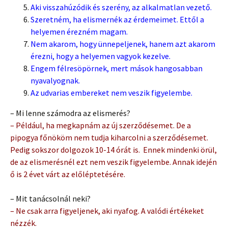
Aki visszahúzódik és szerény, az alkalmatlan vezető.
Szeretném, ha elismernék az érdemeimet. Ettől a
helyemen érezném magam.
Nem akarom, hogy ünnepeljenek, hanem azt akarom
érezni, hogy a helyemen vagyok kezelve.
Engem félresöpörnek, mert mások hangosabban
nyavalyognak.
Az udvarias embereket nem veszik figyelembe.
– Mi lenne számodra az elismerés?
– Például, ha megkapnám az új szerződésemet. De a
pipogya főnököm nem tudja kiharcolni a szerződésemet.
Pedig sokszor dolgozok 10-14 órát is. Ennek mindenki örül,
de az elismerésnél ezt nem veszik figyelembe. Annak idején
ő is 2 évet várt az előléptetésére.
– Mit tanácsolnál neki?
– Ne csak arra figyeljenek, aki nyafog. A valódi értékeket
nézzék.