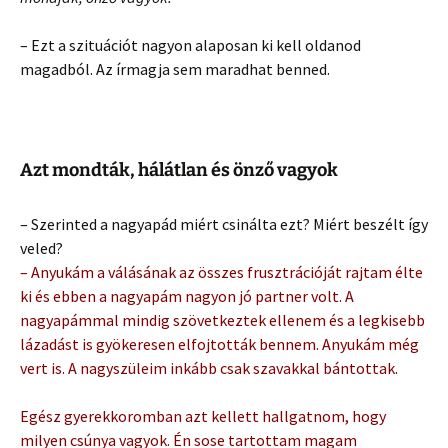
– Ezt a szituációt nagyon alaposan ki kell oldanod
magadból. Az írmagja sem maradhat benned.
Azt mondták, hálátlan és önző vagyok
– Szerinted a nagyapád miért csinálta ezt? Miért beszélt így
veled?
– Anyukám a válásának az összes frusztrációját rajtam élte
ki és ebben a nagyapám nagyon jó partner volt. A
nagyapámmal mindig szövetkeztek ellenem és a legkisebb
lázadást is gyökeresen elfojtották bennem. Anyukám még
vert is. A nagyszüleim inkább csak szavakkal bántottak
.
Egész gyerekkoromban azt kellett hallgatnom, hogy
milyen csúnya vagyok. Én sose tartottam magam