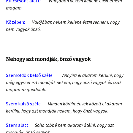
Kulcscsont alatt:
Valójában nekem kellene elismernem
magam.
Középen:
Valójában nekem kellene észrevennem, hogy
nem vagyok önző.
Nehogy azt mondják, önző vagyok
Szemöldök belső széle:
Annyira el akarom kerülni, hogy
még egyszer ezt mondják nekem, hogy önző vagyok és csak
magamra gondolok.
Szem külső széle:
Minden körülmények között el akarom
kerülni, hogy azt mondják nekem, hogy önző vagyok.
Szem alatt:
Soha többé nem akarom átélni, hogy azt
mondják, önző vagyok.