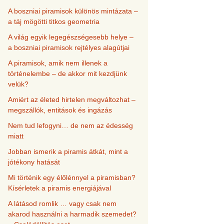
A boszniai piramisok különös mintázata –
a táj mögötti titkos geometria
A világ egyik legegészségesebb helye –
a boszniai piramisok rejtélyes alagútjai
A piramisok, amik nem illenek a
történelembe – de akkor mit kezdjünk
velük?
Amiért az életed hirtelen megváltozhat –
megszállók, entitások és ingázás
Nem tud lefogyni… de nem az édesség
miatt
Jobban ismerik a piramis átkát, mint a
jótékony hatását
Mi történik egy élőlénnyel a piramisban?
Kísérletek a piramis energiájával
A látásod romlik … vagy csak nem
akarod használni a harmadik szemedet?