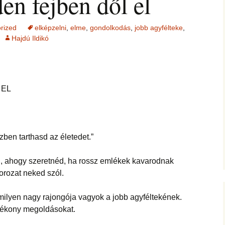
n fejben dől el
rized
elképzelni
,
elme
,
gondolkodás
,
jobb agyfélteke
,
Hajdú Ildikó
 EL
zben tarthasd az életedet.”
l, ahogy szeretnéd, ha rossz emlékek kavarodnak
orozat neked szól.
milyen nagy rajongója vagyok a jobb agyféltekének.
atékony megoldásokat.