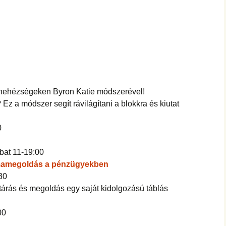
gi nehézségeken Byron Katie módszerével!
 a módszer segít rávilágítani a blokkra és kiutat
0
bat 11-19:00
émamegoldás a pénzügyekben
:30
árás és megoldás egy saját kidolgozású táblás
00