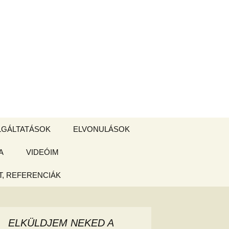
Keresés:
LGÁLTATÁSOK
ELVONULÁSOK
A
ZSIGE BOLT
VIDEÓIM
ELVONULÁS –
Magyarországon
, REFERENCIÁK
 tájékoztató
hogy
ELKÜLDJEM NEKED A
ked az új