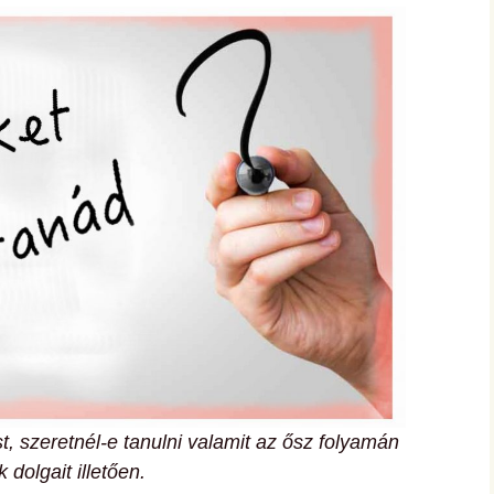
hanganyagok – régebbi
foglalkozások
st, szeretnél-e tanulni valamit az ősz folyamán
 dolgait illetően.