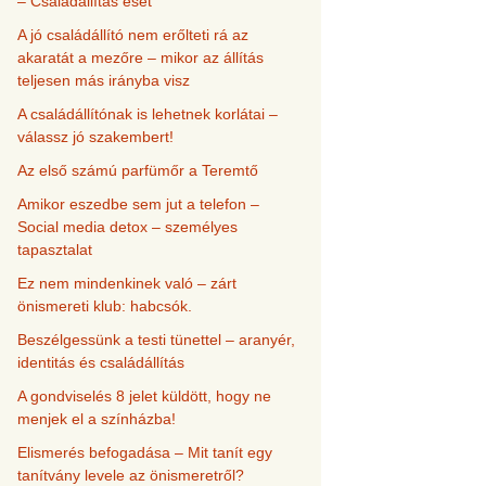
– Családállítás eset
A jó családállító nem erőlteti rá az
akaratát a mezőre – mikor az állítás
teljesen más irányba visz
A családállítónak is lehetnek korlátai –
válassz jó szakembert!
Az első számú parfümőr a Teremtő
Amikor eszedbe sem jut a telefon –
Social media detox – személyes
tapasztalat
Ez nem mindenkinek való – zárt
önismereti klub: habcsók.
Beszélgessünk a testi tünettel – aranyér,
identitás és családállítás
A gondviselés 8 jelet küldött, hogy ne
menjek el a színházba!
Elismerés befogadása – Mit tanít egy
tanítvány levele az önismeretről?