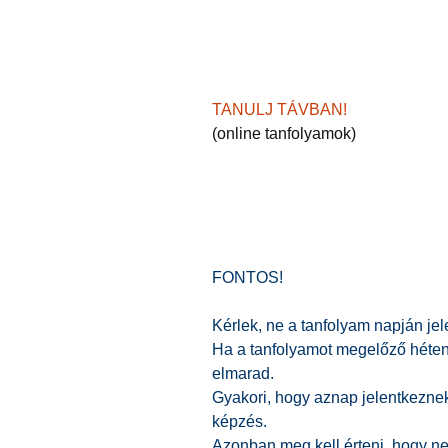
TANULJ TÁVBAN!
(online tanfolyamok)
FONTOS!
Kérlek, ne a tanfolyam napján jel
Ha a tanfolyamot megelőző héten
elmarad.
Gyakori, hogy aznap jelentkezne
képzés.
Azonban meg kell érteni, hogy ne