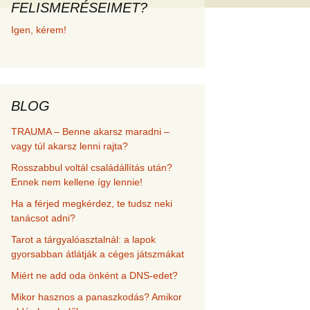
FELISMERÉSEIMET?
met és
Igen, kérem!
erződési
BLOG
TRAUMA – Benne akarsz maradni –
vagy túl akarsz lenni rajta?
Rosszabbul voltál családállítás után?
Ennek nem kellene így lennie!
Ha a férjed megkérdez, te tudsz neki
tanácsot adni?
Tarot a tárgyalóasztalnál: a lapok
gyorsabban átlátják a céges játszmákat
Miért ne add oda önként a DNS-edet?
Mikor hasznos a panaszkodás? Amikor