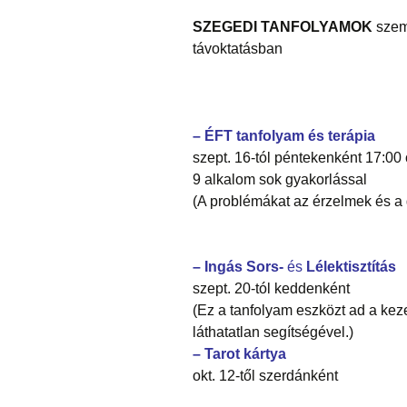
SZEGEDI TANFOLYAMOK
szemé
távoktatásban
– ÉFT tanfolyam és terápia
szept. 16-tól péntekenként 17:00 
9 alkalom sok gyakorlással
(A problémákat az érzelmek és a g
– Ingás Sors-
és
Lélektisztítás
szept. 20-tól keddenként
(Ez a tanfolyam eszközt ad a kez
láthatatlan segítségével.)
– Tarot kártya
okt. 12-től szerdánként