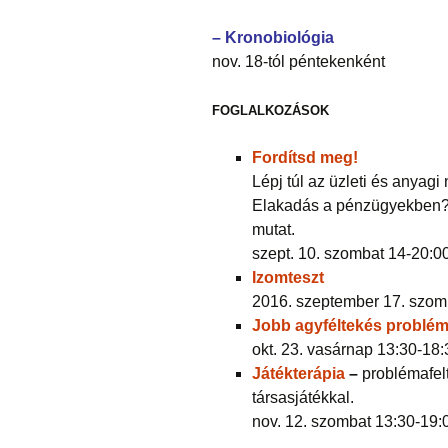
– Kronobiológia
nov. 18-tól péntekenként
FOGLALKOZÁSOK
Fordítsd meg!
Lépj túl az üzleti és anya
Elakadás a pénzügyekben? Ez
mutat.
szept. 10. szombat 14-20:0
Izomteszt
2016. szeptember 17. szom
Jobb agyféltekés probl
okt. 23. vasárnap 13:30-18
Játékterápia
–
problémafelt
társasjátékkal.
nov. 12. szombat 13:30-19: