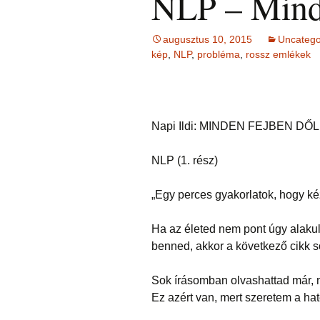
NLP – Minde
augusztus 10, 2015
Uncatego
kép
,
NLP
,
probléma
,
rossz emlékek
Napi Ildi: MINDEN FEJBEN DŐL
NLP (1. rész)
„Egy perces gyakorlatok, hogy ké
Ha az életed nem pont úgy alaku
benned, akkor a következő cikk s
Sok írásomban olvashattad már, 
Ez azért van, mert szeretem a h