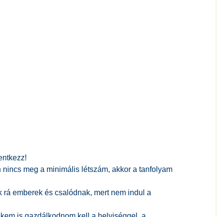
entkezz!
 nincs meg a minimális létszám, akkor a tanfolyam
k rá emberek és csalódnak, mert nem indul a
kem is gazdálkodnom kell a helyiséggel, a