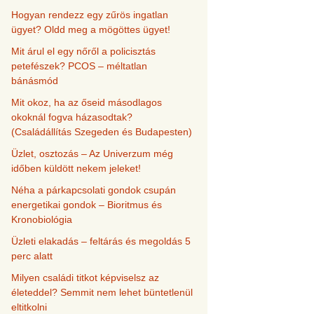
Hogyan rendezz egy zűrös ingatlan
ügyet? Oldd meg a mögöttes ügyet!
Mit árul el egy nőről a policisztás
petefészek? PCOS – méltatlan
bánásmód
Mit okoz, ha az őseid másodlagos
okoknál fogva házasodtak?
(Családállítás Szegeden és Budapesten)
Üzlet, osztozás – Az Univerzum még
időben küldött nekem jeleket!
Néha a párkapcsolati gondok csupán
energetikai gondok – Bioritmus és
Kronobiológia
Üzleti elakadás – feltárás és megoldás 5
perc alatt
Milyen családi titkot képviselsz az
életeddel? Semmit nem lehet büntetlenül
eltitkolni