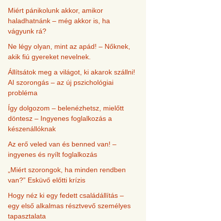
Miért pánikolunk akkor, amikor
haladhatnánk – még akkor is, ha
vágyunk rá?
Ne légy olyan, mint az apád! – Nőknek,
akik fiú gyereket nevelnek.
Állítsátok meg a világot, ki akarok szállni!
AI szorongás – az új pszichológiai
probléma
Így dolgozom – belenézhetsz, mielőtt
döntesz – Ingyenes foglalkozás a
készenállóknak
Az erő veled van és benned van! –
ingyenes és nyílt foglalkozás
„Miért szorongok, ha minden rendben
van?” Esküvő előtti krízis
Hogy néz ki egy fedett családállítás –
egy első alkalmas résztvevő személyes
tapasztalata