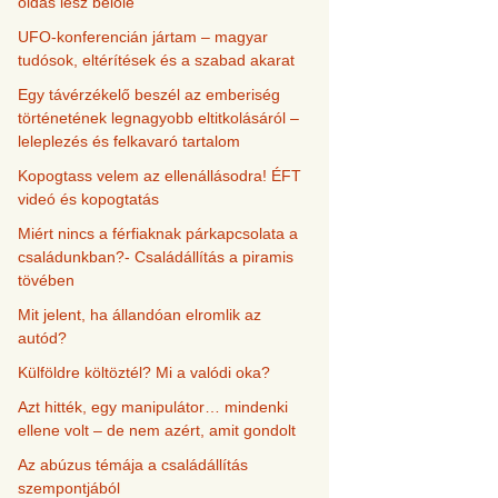
oldás lesz belőle
UFO-konferencián jártam – magyar
tudósok, eltérítések és a szabad akarat
Egy távérzékelő beszél az emberiség
történetének legnagyobb eltitkolásáról –
leleplezés és felkavaró tartalom
Kopogtass velem az ellenállásodra! ÉFT
videó és kopogtatás
Miért nincs a férfiaknak párkapcsolata a
családunkban?- Családállítás a piramis
tövében
Mit jelent, ha állandóan elromlik az
autód?
Külföldre költöztél? Mi a valódi oka?
Azt hitték, egy manipulátor… mindenki
ellene volt – de nem azért, amit gondolt
Az abúzus témája a családállítás
szempontjából