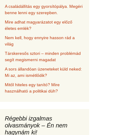
A családállítás egy gyorsítópálya. Megéri
benne lenni egy szerepben.
Mire adhat magyarázatot egy előző
életes emlék?
Nem kell, hogy ennyire hasson rád a
világ
Társkeresős sztori – minden problémád
segít megismerni magadat
A sors állandóan üzeneteket küld neked:
Mi az, ami ismétlődik?
Mitől hiteles egy tanító? Mire
használható a politikai düh?
Régebbi izgalmas
olvasmányok – Én nem
hagynám ki!