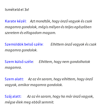
Ismételd el 3x!
Karate kézél:
Azt mondták, hogy önző vagyok és csak
magamra gondolok, mégis mélyen és teljes egészében
szeretem és elfogadom magam.
Szemöldök belső széle:
Elhittem önző vagyok és csak
magamra gondolok.
Szem külső széle
:
Elhittem, hogy nem gondolhatok
magamra.
Szem alatt:
Az az én saram, hogy elhittem, hogy önző
vagyok, amikor magamra gondolok.
Száj alatt:
Az az én saram, hogy ha már önző vagyok,
mégse élek meg ebből semmit.