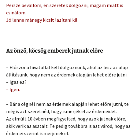
Persze bevallom, én szeretek dolgozni, magam miatt is
csinálom.
Jó lenne már egy kicsit lazítani ki!
Az önző, köcsög emberek jutnak előre
– Először a hivatallal kell dolgoznunk, ahol az lesz az alap
állításunk, hogy nem az érdemek alapján lehet előre jutni.
– Igaz ez?
– Igen.
– Bár a cégnél nem az érdemek alapján lehet előre jutni, te
mégis azt szeretnéd, hogy ismerjék el az érdemeidet.
Az elmúlt 10 évben megfigyelted, hogy azok jutnak előre,
akik verik az asztalt. Te pedig továbbra is azt várod, hogy az
érdemei szerint ismerjenek el.