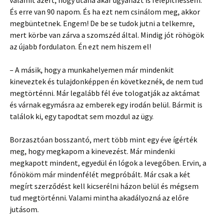
valamit azért, hogy utána akár ugyanazt is felépíthessem.
És erre van 90 napom. És ha ezt nem csinálom meg, akkor
megbüntetnek. Engem! De be se tudok jutni a telkemre,
mert körbe van zárva a szomszéd által. Mindig jót röhögök
az újabb fordulaton. Én ezt nem hiszem el!
– A másik, hogy a munkahelyemen már mindenkit
kineveztek és tulajdonképpen én következnék, de nem tud
megtörténni. Már legalább fél éve tologatják az aktámat
és várnak egymásra az emberek egy irodán belül. Bármit is
találok ki, egy tapodtat sem mozdul az ügy.
Borzasztóan bosszantó, mert több mint egy éve ígérték
meg, hogy megkapom a kinevezést. Már mindenki
megkapott mindent, egyedül én lógok a levegőben. Ervin, a
főnököm már mindenfélét megpróbált. Már csak a két
megírt szerződést kell kicserélni házon belül és mégsem
tud megtörténni. Valami mintha akadályozná az előre
jutásom.