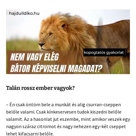
Talán rossz ember vagyok?
– Én csak öntöm bele a munkát és alig csurran-cseppen
belőle valami. Csak kínkeservesen tudok kiszedni belőle
valamit. Az a hasonlat jut eszembe, mint amikor veszek egy
nagyon száraz citromot és nagy nehezen egy-két cseppet
lehet kifacsarni belőle.