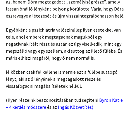
az, hanem Dóra megtagadott „személyiségrésze”, amely
lassan önálló lényként bolyong körülötte. Várja, hogy Dóra
észrevegye a létezését és újra visszaintegrálódhasson belé.
Egyébként a pszichiátria valószínűleg ilyen esetekkel van
tele, ahol emberek megtagadnak magukból egy
negatívnak ítélt részt és aztán ez úgy viselkedik, mint egy
megszálló vagy egy szellem, aki suttog az illető fülébe. És
máris elhiszi magáról, hogy ő nem normális.
Miközben csak fel kellene ismernie ezt a fülébe suttogó
lényt, aki az ő lényének a megtagadott része és
visszafogadni magába ítéletek nélkül.
(Ilyen részeink beazonosításában tud segíteni
Byron Katie
– 4 kérdés módszere
és az
Ingás Közvetítés
)