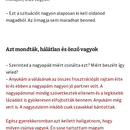
– Ezt a szituációt nagyon alaposan ki kell oldanod
magadból. Az írmagja sem maradhat benned.
Azt mondták, hálátlan és önző vagyok
– Szerinted a nagyapád miért csinálta ezt? Miért beszélt így
veled?
– Anyukám a válásának az összes frusztrációját rajtam élte
ki és ebben a nagyapám nagyon jó partner volt. A
nagyapámmal mindig szövetkeztek ellenem és a legkisebb
lázadást is gyökeresen elfojtották bennem. Anyukám még
vert is. A nagyszüleim inkább csak szavakkal bántottak
.
Egész gyerekkoromban azt kellett hallgatnom, hogy
milyen csúnya vagyok. Én sose tartottam magam