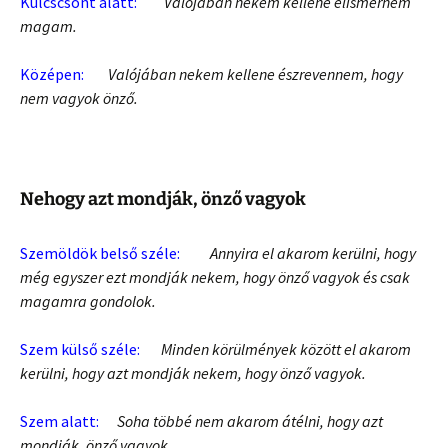
Kulcscsont alatt:
Valójában nekem kellene elismernem
magam.
Középen:
Valójában nekem kellene észrevennem, hogy
nem vagyok önző.
Nehogy azt mondják, önző vagyok
Szemöldök belső széle:
Annyira el akarom kerülni, hogy
még egyszer ezt mondják nekem, hogy önző vagyok és csak
magamra gondolok.
Szem külső széle:
Minden körülmények között el akarom
kerülni, hogy azt mondják nekem, hogy önző vagyok.
Szem alatt:
Soha többé nem akarom átélni, hogy azt
mondják, önző vagyok.