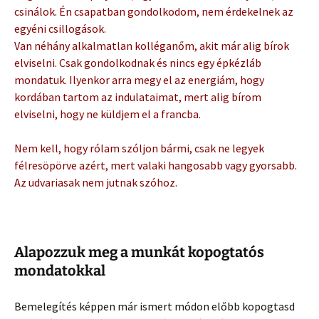
csinálok. Én csapatban gondolkodom, nem érdekelnek az
egyéni csillogások.
Van néhány alkalmatlan kolléganőm, akit már alig bírok
elviselni. Csak gondolkodnak és nincs egy épkézláb
mondatuk. Ilyenkor arra megy el az energiám, hogy
kordában tartom az indulataimat, mert alig bírom
elviselni, hogy ne küldjem el a francba.
Nem kell, hogy rólam szóljon bármi, csak ne legyek
félresöpörve azért, mert valaki hangosabb vagy gyorsabb.
Az udvariasak nem jutnak szóhoz.
Alapozzuk meg a munkát kopogtatós
mondatokkal
Bemelegítés képpen már ismert módon előbb kopogtasd