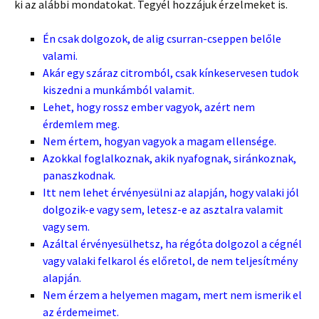
ki az alábbi mondatokat. Tegyél hozzájuk érzelmeket is.
Én csak dolgozok, de alig csurran-cseppen belőle
valami.
Akár egy száraz citromból, csak kínkeservesen tudok
kiszedni a munkámból valamit.
Lehet, hogy rossz ember vagyok, azért nem
érdemlem meg.
Nem értem, hogyan vagyok a magam ellensége.
Azokkal foglalkoznak, akik nyafognak, siránkoznak,
panaszkodnak.
Itt nem lehet érvényesülni az alapján, hogy valaki jól
dolgozik-e vagy sem, letesz-e az asztalra valamit
vagy sem.
Azáltal érvényesülhetsz, ha régóta dolgozol a cégnél
vagy valaki felkarol és előretol, de nem teljesítmény
alapján.
Nem érzem a helyemen magam, mert nem ismerik el
az érdemeimet.