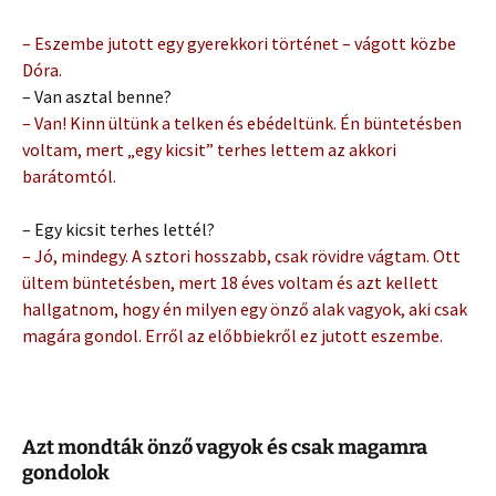
– Eszembe jutott egy gyerekkori történet – vágott közbe
Dóra.
– Van asztal benne?
– Van! Kinn ültünk a telken és ebédeltünk. Én büntetésben
voltam, mert „egy kicsit” terhes lettem az akkori
barátomtól.
– Egy kicsit terhes lettél?
– Jó, mindegy. A sztori hosszabb, csak rövidre vágtam. Ott
ültem büntetésben, mert 18 éves voltam és azt kellett
hallgatnom, hogy én milyen egy önző alak vagyok, aki csak
magára gondol. Erről az előbbiekről ez jutott eszembe.
Azt mondták önző vagyok és csak magamra
gondolok