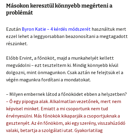
Másokon keresztül könnyebb megérteni a
problémát
Ezután
Byron Katie – 4 kérdés módszerét
használtuk mert
ezzel lehet a leggyorsabban beazonosítani a megtagadott
részünket.
Előbb Ervint, a főnököt, majd a munkahelyét kellett
megvádolni – ezt teszteltem ki. Mindig könnyebb kívül
dolgozni, mint önmagunkon. Csak aztán ne felejtsük el a
végén magunkra fordítani a mondatokat.
– Milyen embernek látod a főnöködet ebben a helyzetben?
– Ő egy pipogya alak. Alkalmatlan vezetőnek, mert nem
képvisel minket. Emiatt a mi csoportunk nem tud
érvényesülni. Más főnökök kikaparják a csoportjuknak a
gesztenyét. Az én főnököm, aki egy szerény, visszahúzódó
valaki, betartja a szolgálati utat. Gyakorlatilag