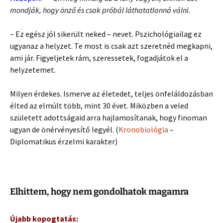
mondják, hogy önző és csak próbál láthatatlanná válni.
– Ez egész jól sikerült neked – nevet. Pszichológiailag ez
ugyanaz a helyzet. Te most is csak azt szeretnéd megkapni,
ami jár. Figyeljetek rám, szeressetek, fogadjátok el a
helyzetemet.
Milyen érdekes. Ismerve az életedet, teljes önfeláldozásban
élted az elmúlt több, mint 30 évet. Miközben a veled
született adottságaid arra hajlamosítanak, hogy finoman
ugyan de önérvényesítő legyél. (
Kronobiológia
–
Diplomatikus érzelmi karakter)
Elhittem, hogy nem gondolhatok magamra
Újabb kopogtatás: