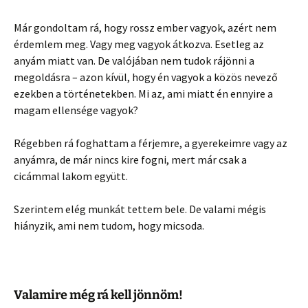
Már gondoltam rá, hogy rossz ember vagyok, azért nem
érdemlem meg. Vagy meg vagyok átkozva. Esetleg az
anyám miatt van. De valójában nem tudok rájönni a
megoldásra – azon kívül, hogy én vagyok a közös nevező
ezekben a történetekben. Mi az, ami miatt én ennyire a
magam ellensége vagyok?
Régebben rá foghattam a férjemre, a gyerekeimre vagy az
anyámra, de már nincs kire fogni, mert már csak a
cicámmal lakom együtt.
Szerintem elég munkát tettem bele. De valami mégis
hiányzik, ami nem tudom, hogy micsoda.
Valamire még rá kell jönnöm!