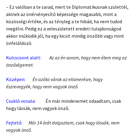
– Ez valóban a te sarad, mert te Diplomatikusnak születtél,
akinek az önérvényesítő képessége magasabb, mint a
közösségi értéke, és az tényleg a te hibád, ha nem tudod
megélni. Pedig ez a veleszületett eredeti tulajdonságod
akkor működik jól, ha egy kicsit mindig önzőbb vagy mint
önfeláldozó.
Kulcscsont alatt:
Az az én saram, hogy nem élem meg az
önzőségemet.
Középen:
Én azóta várok az elismerésre, hogy
észrevegyék, hogy nem vagyok önző.
Csukló vonala:
Én már mindenemet odaadtam, csak
hogy lássák, nem vagyok önző.
Fejtető:
Már 14 órát dolgoztam, csak hogy lássák, nem
vagyok önző.