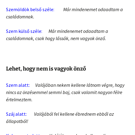
Szemöldök belső széle:
Már mindenemet odaadtam a
családomnak.
Szem külső széle:
Már mindenemet odaadtam a
családomnak, csak hogy lássák, nem vagyok önző.
Lehet, hogy nem is vagyok önző
Szem alatt:
Valójában nekem kellene látnom végre, hogy
nincs az önzésemmel semmi baj, csak valamit nagyon félre
értelmeztem.
Száj alatt:
Valójából fel kellene ébrednem ebből az
állapotból!