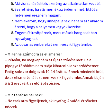
Aki visszahúzódik és szerény, az alkalmatlan vezető.
Szeretném, ha elismernék az érdemeimet. Ettől a
helyemen érezném magam.
Nem akarom, hogy ünnepeljenek, hanem azt akarom
érezni, hogy a helyemen vagyok kezelve.
Engem félresöpörnek, mert mások hangosabban
nyavalyognak.
Az udvarias embereket nem veszik figyelembe.
– Mi lenne számodra az elismerés?
– Például, ha megkapnám az új szerződésemet. De a
pipogya főnököm nem tudja kiharcolni a szerződésemet.
Pedig sokszor dolgozok 10-14 órát is. Ennek mindenki örül,
de az elismerésnél ezt nem veszik figyelembe. Annak idején
ő is 2 évet várt az előléptetésére.
– Mit tanácsolnál neki?
– Ne csak arra figyeljenek, aki nyafog. A valódi értékeket
nézzék.