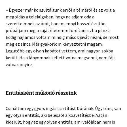
– Egyszer már konzultáltunk erről a témáról és az volt a
megoldás a telekügyben, hogy ne adjam oda a
szeretteimnek az árát, hanem ennyi hosszú év után
próbáljam meg a saját életemre fordítani ezt a pénzt.
Eddig hajlamos voltam mindig mások javát nézni, de most
még ez sincs. Már gyakorlom kényeztetni magam.
Legutóbb egy olyan kabátot vettem, ami nagyon sokba
került. Ha a lányomnak kellett volna megvenni, nem fájt
volna ennyire.
Entitásként működő részeink
Csináltam egy gyors ingás tisztítást Dórának. Úgy tűnt, van
egy olyan entitás, aki beleszól a közvetítésbe. Aztán
kiderült, hogy ez egy olyan entitás, ami valójában nem is