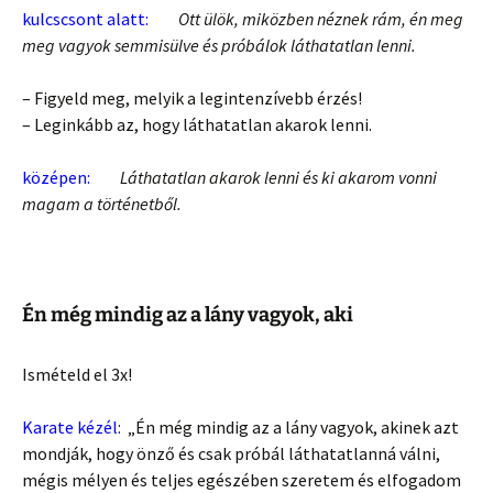
kulcscsont alatt:
Ott ülök, miközben néznek rám, én meg
meg vagyok semmisülve és próbálok láthatatlan lenni.
– Figyeld meg, melyik a legintenzívebb érzés!
– Leginkább az, hogy láthatatlan akarok lenni.
középen:
Láthatatlan akarok lenni és ki akarom vonni
magam a történetből.
Én még mindig az a lány vagyok, aki
Ismételd el 3x!
Karate kézél:
„Én még mindig az a lány vagyok, akinek azt
mondják, hogy önző és csak próbál láthatatlanná válni,
mégis mélyen és teljes egészében szeretem és elfogadom