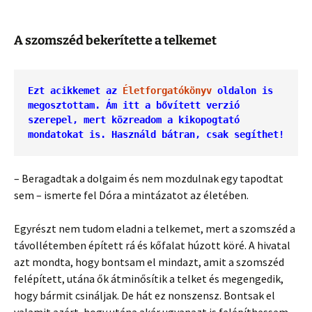
A szomszéd bekerítette a telkemet
Ezt acikkemet az 
Életforgatókönyv
 oldalon is 
megosztottam. Ám itt a bővített verzió 
szerepel, mert közreadom a kikopogtató 
mondatokat is. Használd bátran, csak segíthet!
– Beragadtak a dolgaim és nem mozdulnak egy tapodtat
sem – ismerte fel Dóra a mintázatot az életében.
Egyrészt nem tudom eladni a telkemet, mert a szomszéd a
távollétemben épített rá és kőfalat húzott köré. A hivatal
azt mondta, hogy bontsam el mindazt, amit a szomszéd
felépített, utána ők átminősítik a telket és megengedik,
hogy bármit csináljak. De hát ez nonszensz. Bontsak el