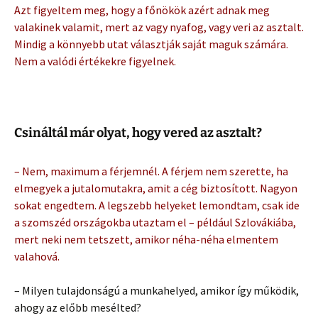
Azt figyeltem meg, hogy a főnökök azért adnak meg
valakinek valamit, mert az vagy nyafog, vagy veri az asztalt.
Mindig a könnyebb utat választják saját maguk számára.
Nem a valódi értékekre figyelnek.
Csináltál már olyat, hogy vered az asztalt?
– Nem, maximum a férjemnél. A férjem nem szerette, ha
elmegyek a jutalomutakra, amit a cég biztosított. Nagyon
sokat engedtem. A legszebb helyeket lemondtam, csak ide
a szomszéd országokba utaztam el – például Szlovákiába,
mert neki nem tetszett, amikor néha-néha elmentem
valahová.
– Milyen tulajdonságú a munkahelyed, amikor így működik,
ahogy az előbb mesélted?