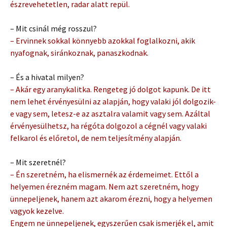
észrevehetetlen, radar alatt repül.
– Mit csinál még rosszul?
– Ervinnek sokkal könnyebb azokkal foglalkozni, akik
nyafognak, siránkoznak, panaszkodnak.
– És a hivatal milyen?
– Akár egy aranykalitka. Rengeteg jó dolgot kapunk. De itt
nem lehet érvényesülni az alapján, hogy valaki jól dolgozik-
e vagy sem, letesz-e az asztalra valamit vagy sem. Azáltal
érvényesülhetsz, ha régóta dolgozol a cégnél vagy valaki
felkarol és előretol, de nem teljesítmény alapján.
– Mit szeretnél?
– Én szeretném, ha elismernék az érdemeimet. Ettől a
helyemen érezném magam. Nem azt szeretném, hogy
ünnepeljenek, hanem azt akarom érezni, hogy a helyemen
vagyok kezelve.
Engem ne ünnepeljenek, egyszerűen csak ismerjék el, amit