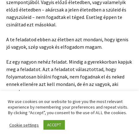
szempontjából. Vagyis előző életedben, vagy valamelyik
előző életedben – akárcsak a jelen életedben a szüleid és
nagyszüleid – nem fogadtak el téged. Esetleg éppen te
csináltad ezt másokkal.
A te feladatod ebben az életben azt mondani, hogy igenis
jó vagyok, szép vagyok és elfogadom magam.
Ez egy nagyon nehéz feladat. Mindig a gyerekkorban kapjuk
meg a feladatot. Azt a feladatot választottad, hogy
folyamatosan bírálni fognak, nem fogadnak el és neked
ennek ellenére azt kell mondani, de én az vagyok, aki
vagyok.
We use cookies on our website to give you the most relevant
experience by remembering your preferences and repeat visits.
By clicking “Accept”, you consent to the use of ALL the cookies.
Pozitív kör:
Cookie settings
ACCEPT