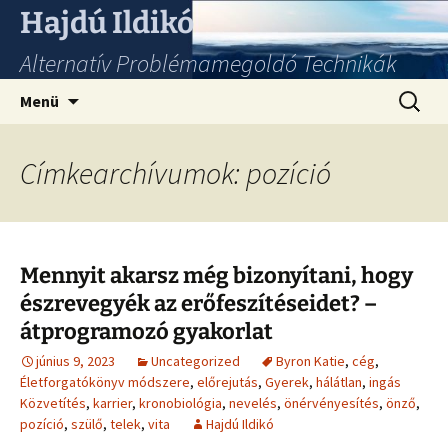
Hajdú Ildikó
Alternatív Problémamegoldó Technikák
Ugrás
Keresés
Menü
a
tartalomhoz
Címkearchívumok: pozíció
Mennyit akarsz még bizonyítani, hogy
észrevegyék az erőfeszítéseidet? –
átprogramozó gyakorlat
június 9, 2023
Uncategorized
Byron Katie
,
cég
,
Életforgatókönyv módszere
,
előrejutás
,
Gyerek
,
hálátlan
,
ingás
Közvetítés
,
karrier
,
kronobiológia
,
nevelés
,
önérvényesítés
,
önző
,
pozíció
,
szülő
,
telek
,
vita
Hajdú Ildikó