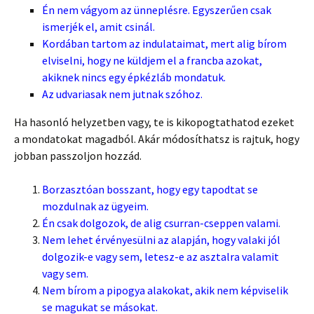
Én nem vágyom az ünneplésre. Egyszerűen csak
ismerjék el, amit csinál.
Kordában tartom az indulataimat, mert alig bírom
elviselni, hogy ne küldjem el a francba azokat,
akiknek nincs egy épkézláb mondatuk.
Az udvariasak nem jutnak szóhoz.
Ha hasonló helyzetben vagy, te is kikopogtathatod ezeket
a mondatokat magadból. Akár módosíthatsz is rajtuk, hogy
jobban passzoljon hozzád.
Borzasztóan bosszant, hogy egy tapodtat se
mozdulnak az ügyeim.
Én csak dolgozok, de alig csurran-cseppen valami.
Nem lehet érvényesülni az alapján, hogy valaki jól
dolgozik-e vagy sem, letesz-e az asztalra valamit
vagy sem.
Nem bírom a pipogya alakokat, akik nem képviselik
se magukat se másokat.