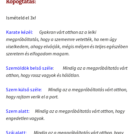
Kopogtatás:
Ismételd el 3x!
Karate kézél:
Gyakran várt otthon az a lelki
megpróbáltatás, hogy a szememre vetették, ha nem úgy
viselkedem, ahogy elvárják, mégis mélyen és teljes egészében
szeretem és elfogadom magam.
Szemöldök belső széle
:
Mindig az a megpróbáltatás várt
otthon, hogy rossz vagyok és hálátlan.
Szem külső széle:
Mindig az a megpróbáltatás várt otthon,
hogy rajtam verik el a port.
Szem alatt:
Mindig az a megpróbáltatás várt otthon, hogy
engedetlen vagyok.
Száj alatt:
Mindig az a megpróbáltatás várt otthon, hogy