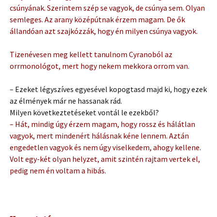
csúnyának. Szerintem szép se vagyok, de csúnya sem. Olyan
semleges. Az arany középútnak érzem magam. De ők
állandóan azt szajkózzák, hogy én milyen csúnya vagyok.
Tizenévesen meg kellett tanulnom Cyranoból az
orrmonológot, mert hogy nekem mekkora orrom van.
– Ezeket légyszíves egyesével kopogtasd majd ki, hogy ezek
az élmények már ne hassanak rád.
Milyen következtetéseket vontál le ezekből?
– Hát, mindig úgy érzem magam, hogy rossz és hálátlan
vagyok, mert mindenért hálásnak kéne lennem. Aztán
engedetlen vagyok és nem úgy viselkedem, ahogy kellene.
Volt egy-két olyan helyzet, amit szintén rajtam vertek el,
pedig nem én voltam a hibás.