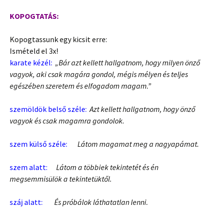
KOPOGTATÁS:
Kopogtassunk egy kicsit erre:
Ismételd el 3x!
karate kézél:
„Bár azt kellett hallgatnom, hogy milyen önző
vagyok, aki csak magára gondol, mégis mélyen és teljes
egészében szeretem és elfogadom magam.”
szemöldök belső széle:
Azt kellett hallgatnom, hogy önző
vagyok és csak magamra gondolok.
szem külső széle:
Látom magamat meg a nagyapámat.
szem alatt:
Látom a többiek tekintetét és én
megsemmisülök a tekintetüktől.
száj alatt:
És próbálok láthatatlan lenni.