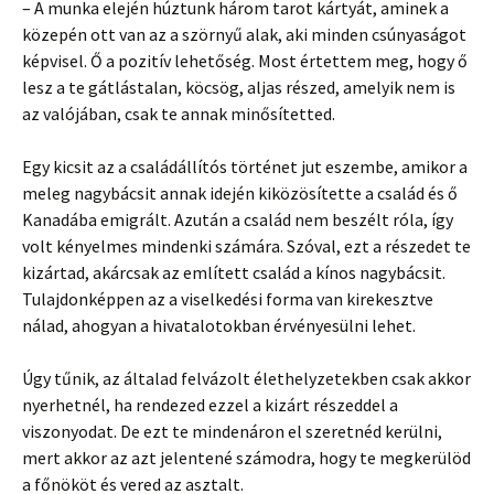
– A munka elején húztunk három tarot kártyát, aminek a
közepén ott van az a szörnyű alak, aki minden csúnyaságot
képvisel. Ő a pozitív lehetőség. Most értettem meg, hogy ő
lesz a te gátlástalan, köcsög, aljas részed, amelyik nem is
az valójában, csak te annak minősítetted.
­Egy kicsit az a családállítós történet jut eszembe, amikor a
meleg nagybácsit annak idején kiközösítette a család és ő
Kanadába emigrált. Azután a család nem beszélt róla, így
volt kényelmes mindenki számára. Szóval, ezt a részedet te
kizártad, akárcsak az említett család a kínos nagybácsit.
Tulajdonképpen az a viselkedési forma van kirekesztve
nálad, ahogyan a hivatalotokban érvényesülni lehet.
Úgy tűnik, az általad felvázolt élethelyzetekben csak akkor
nyerhetnél, ha rendezed ezzel a kizárt részeddel a
viszonyodat. De ezt te mindenáron el szeretnéd kerülni,
mert akkor az azt jelentené számodra, hogy te megkerülöd
a főnököt és vered az asztalt.