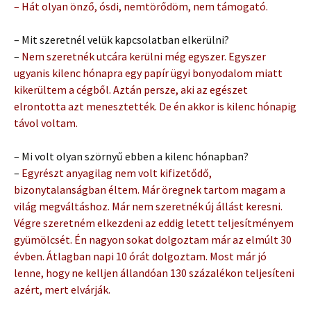
– Hát olyan önző, ósdi, nemtörődöm, nem támogató.
– Mit szeretnél velük kapcsolatban elkerülni?
–
Nem szeretnék utcára kerülni még egyszer. Egyszer
ugyanis kilenc hónapra egy papír ügyi bonyodalom miatt
kikerültem a cégből. Aztán persze, aki az egészet
elrontotta azt menesztették. De én akkor is kilenc hónapig
távol voltam.
– Mi volt olyan szörnyű ebben a kilenc hónapban?
–
Egyrészt anyagilag nem volt kifizetődő,
bizonytalanságban éltem. Már öregnek tartom magam a
világ megváltáshoz. Már nem szeretnék új állást keresni.
Végre szeretném elkezdeni az eddig letett teljesítményem
gyümölcsét. Én nagyon sokat dolgoztam már az elmúlt 30
évben. Átlagban napi 10 órát dolgoztam. Most már jó
lenne, hogy ne kelljen állandóan 130 százalékon teljesíteni
azért, mert elvárják.