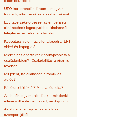
oldás lesz belőle
UFO-konferencián jártam – magyar
tudósok, eltérítések és a szabad akarat
Egy távérzékelő beszél az emberiség
történetének legnagyobb eltitkolásáról –
leleplezés és felkavaró tartalom
Kopogtass velem az ellenállásodra! ÉFT
videó és kopogtatás
Miért nincs a férfiaknak párkapcsolata a
családunkban?- Családállítás a piramis
tövében
Mit jelent, ha állandóan elromlik az
autód?
Külföldre költöztél? Mi a valódi oka?
Azt hitték, egy manipulátor… mindenki
ellene volt – de nem azért, amit gondolt
Az abúzus témája a családállítás
szempontjából