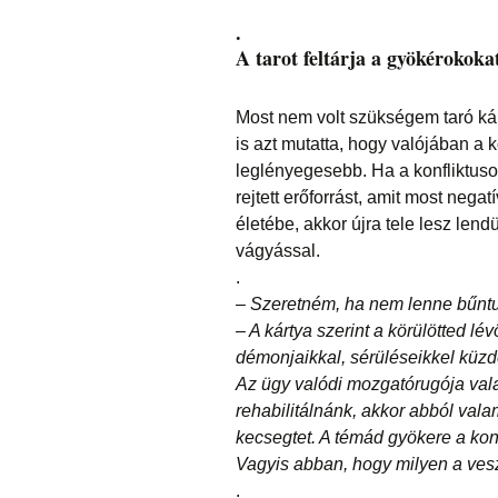
.
A tarot feltárja a gyökérokoka
Most nem volt szükségem taró ká
is azt mutatta, hogy valójában a 
leglényegesebb. Ha a konfliktuso
rejtett erőforrást, amit most nega
életébe, akkor újra tele lesz lend
vágyással.
.
– Szeretném, ha nem lenne bűntu
– A kártya szerint a körülötted lé
démonjaikkal, sérüléseikkel küz
Az ügy valódi mozgatórugója valam
rehabilitálnánk, akkor abból vala
kecsegtet. A témád gyökere a ko
Vagyis abban, hogy milyen a ve
.