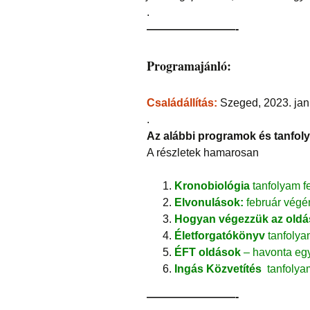
.
————————-
Programajánló:
Családállítás:
Szeged, 2023. jan
.
Az alábbi programok és tanfol
A részletek hamarosan
Kronobiológia
tanfolyam f
Elvonulások:
február végén
Hogyan végezzük az oldá
Életforgatókönyv
tanfoly
ÉFT oldások
– havonta eg
Ingás Közvetítés
tanfolya
————————-