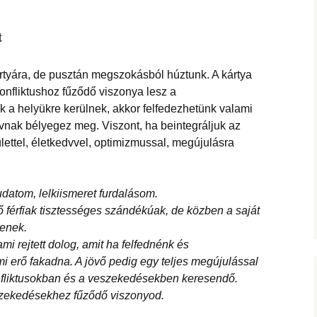
t
rtyára, de pusztán megszokásból húztunk. A kártya
konfliktushoz fűződő viszonya lesz a
k a helyükre kerülnek, akkor felfedezhetünk valami
tívnak bélyegez meg. Viszont, ha beintegráljuk az
ülettel, életkedvvel, optimizmussal, megújulásra
datom, lelkiismeret furdalásom.
vő férfiak tisztességes szándékúak, de közben a saját
denek.
i rejtett dolog, amit ha felfednénk és
mi erő fakadna. A jövő pedig egy teljes megújulással
nfliktusokban és a veszekedésekben keresendő.
szekedésekhez fűződő viszonyod.