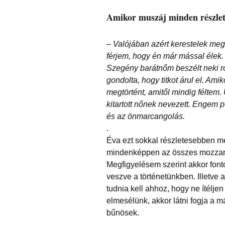
Amikor muszáj minden részlet
– Valójában azért kerestelek meg
férjem, hogy én már mással élek.
Szegény barátnőm beszélt neki ró
gondolta, hogy titkot árul el. Am
megtörtént, amitől mindig féltem.
kitartott nőnek nevezett. Engem pe
és az önmarcangolás.
.
Éva ezt sokkal részletesebben me
mindenképpen az összes mozzan
Megfigyelésem szerint akkor font
veszve a történetünkben. Illetve
tudnia kell ahhoz, hogy ne ítél
elmesélünk, akkor látni fogja a 
bűnösek.