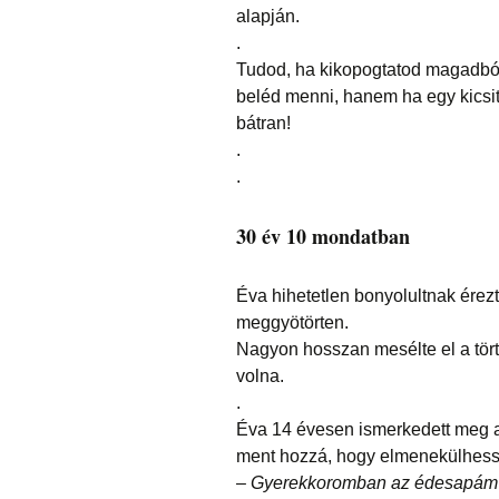
alapján.
.
Tudod, ha kikopogtatod magadból
beléd menni, hanem ha egy kicsit 
bátran!
.
.
30 év 10 mondatban
Éva hihetetlen bonyolultnak érezt
meggyötörten.
Nagyon hosszan mesélte el a tört
volna.
.
Éva 14 évesen ismerkedett meg a
ment hozzá, hogy elmenekülhesse
– Gyerekkoromban az édesapám terr