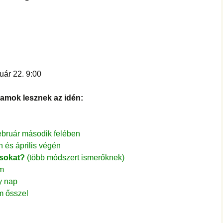
uár 22. 9:00
yamok lesznek az idén:
ebruár második felében
 és április végén
sokat?
(több módszert ismerőknek)
am
y nap
m ősszel