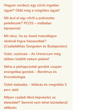
Hogyan rendezz egy zűrös ingatlan
ügyet? Oldd meg a mögöttes ügyet!
Mit árul el egy nőről a policisztás
petefészek? PCOS – méltatlan
bánásmód
Mit okoz, ha az őseid másodlagos
okoknál fogva házasodtak?
(Családállítás Szegeden és Budapesten)
Üzlet, osztozás – Az Univerzum még
időben küldött nekem jeleket!
Néha a párkapcsolati gondok csupán
energetikai gondok – Bioritmus és
Kronobiológia
Üzleti elakadás – feltárás és megoldás 5
perc alatt
Milyen családi titkot képviselsz az
életeddel? Semmit nem lehet büntetlenül
eltitkolni