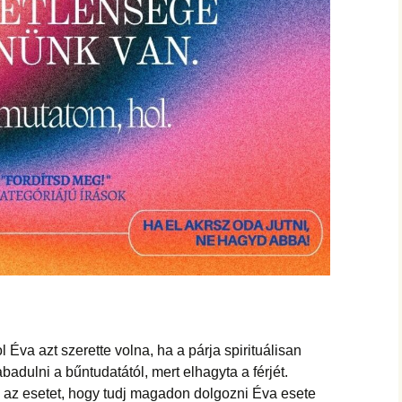
hanganyagok – régebbi
foglalkozások
 Éva azt szerette volna, ha a párja spirituálisan
abadulni a bűntudatától, mert elhagyta a férjét.
 az esetet, hogy tudj magadon dolgozni Éva esete