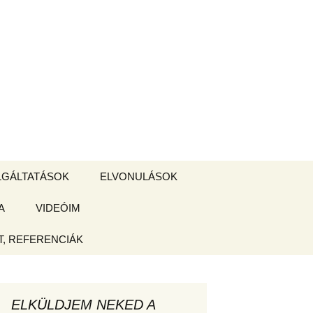
Keresés:
LGÁLTATÁSOK
ELVONULÁSOK
A
ZSIGE BOLT
VIDEÓIM
ELVONULÁS –
Magyarországon
, REFERENCIÁK
 tájékoztató
hogy
ELKÜLDJEM NEKED A
ked az új