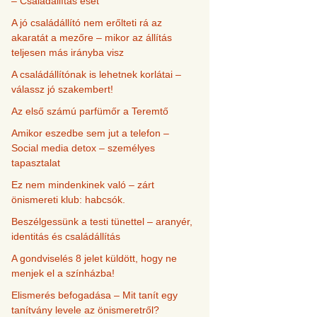
– Családállítás eset
A jó családállító nem erőlteti rá az
akaratát a mezőre – mikor az állítás
teljesen más irányba visz
A családállítónak is lehetnek korlátai –
válassz jó szakembert!
Az első számú parfümőr a Teremtő
Amikor eszedbe sem jut a telefon –
Social media detox – személyes
tapasztalat
Ez nem mindenkinek való – zárt
önismereti klub: habcsók.
Beszélgessünk a testi tünettel – aranyér,
identitás és családállítás
A gondviselés 8 jelet küldött, hogy ne
menjek el a színházba!
Elismerés befogadása – Mit tanít egy
tanítvány levele az önismeretről?