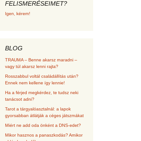
FELISMERÉSEIMET?
met és
Igen, kérem!
erződési
BLOG
TRAUMA – Benne akarsz maradni –
vagy túl akarsz lenni rajta?
Rosszabbul voltál családállítás után?
Ennek nem kellene így lennie!
Ha a férjed megkérdez, te tudsz neki
tanácsot adni?
Tarot a tárgyalóasztalnál: a lapok
gyorsabban átlátják a céges játszmákat
Miért ne add oda önként a DNS-edet?
Mikor hasznos a panaszkodás? Amikor