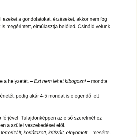
 ezeket a gondolatokat, érzéseket, akkor nem fog
is megérintett, elmúlasztja belőled. Csináld velünk
e a helyzetét. –
Ezt nem lehet kibogozni
– mondta
énetét, pedig akár 4-5 mondat is elegendő lett
 férjével. Tulajdonképpen az első szerelméhez
n a szülei veszekedései elől.
orizált, korlátozott, kritizált, elnyomott
– mesélte.