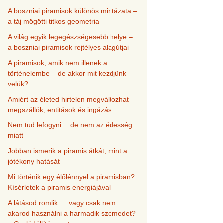
A boszniai piramisok különös mintázata –
a táj mögötti titkos geometria
A világ egyik legegészségesebb helye –
a boszniai piramisok rejtélyes alagútjai
A piramisok, amik nem illenek a
történelembe – de akkor mit kezdjünk
velük?
Amiért az életed hirtelen megváltozhat –
megszállók, entitások és ingázás
Nem tud lefogyni… de nem az édesség
miatt
Jobban ismerik a piramis átkát, mint a
jótékony hatását
Mi történik egy élőlénnyel a piramisban?
Kísérletek a piramis energiájával
A látásod romlik … vagy csak nem
akarod használni a harmadik szemedet?