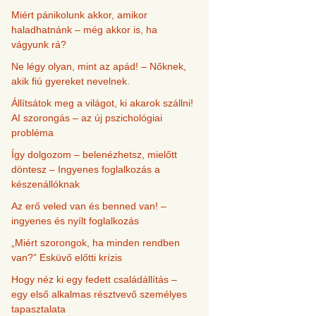
Miért pánikolunk akkor, amikor
haladhatnánk – még akkor is, ha
vágyunk rá?
Ne légy olyan, mint az apád! – Nőknek,
akik fiú gyereket nevelnek.
Állítsátok meg a világot, ki akarok szállni!
AI szorongás – az új pszichológiai
probléma
Így dolgozom – belenézhetsz, mielőtt
döntesz – Ingyenes foglalkozás a
készenállóknak
Az erő veled van és benned van! –
ingyenes és nyílt foglalkozás
„Miért szorongok, ha minden rendben
van?” Esküvő előtti krízis
Hogy néz ki egy fedett családállítás –
egy első alkalmas résztvevő személyes
tapasztalata