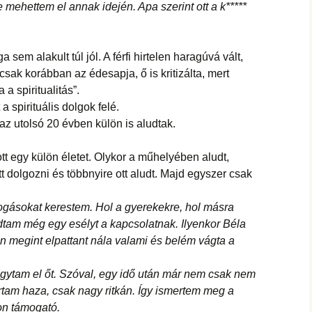
 mehettem el annak idején. Apa szerint ott a k*****
sem alakult túl jól. A férfi hirtelen haragúvá vált,
sak korábban az édesapja, ő is kritizálta, mert
a spiritualitás”.
 a spirituális dolgok felé.
az utolsó 20 évben külön is aludtak.
tt egy külön életet. Olykor a műhelyében aludt,
 dolgozni és többnyire ott aludt. Majd egyszer csak
ogásokat kerestem. Hol a gyerekekre, hol másra
tam még egy esélyt a kapcsolatnak. Ilyenkor Béla
len megint elpattant nála valami és belém vágta a
gytam el őt. Szóval, egy idő után már nem csak nem
rtam haza, csak nagy ritkán. Így ismertem meg a
yon támogató.