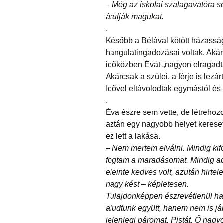
–
Még az iskolai szalagavatóra se
árulják magukat.
.
Később a Bélával kötött házassága 
hangulatingadozásai voltak. Akárc
időközben Évát „nagyon elragadta 
Akárcsak a szülei, a férje is lezárt
Idővel eltávolodtak egymástól és 
.
Éva észre sem vette, de létrehozo
aztán egy nagyobb helyet keresett
ez lett a lakása.
– Nem mertem elválni. Mindig kif
fogtam a maradásomat. Mindig ad
eleinte kedves volt, azután hirte
nagy kést – képletesen.
Tulajdonképpen észrevétlenül ha
aludtunk együtt, hanem nem is já
jelenlegi páromat, Pistát. Ő nag