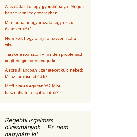
A családállítás egy gyorsítópálya. Megéri
benne lenni egy szerepben.
Mire adhat magyarázatot egy előző
életes emlék?
Nem kell, hogy ennyire hasson rád a
világ
Társkeresős sztori – minden problémád
segít megismerni magadat
A sors állandóan üzeneteket küld neked:
Mi az, ami ismétlődik?
Mitől hiteles egy tanító? Mire
használható a politikai düh?
Régebbi izgalmas
olvasmányok – Én nem
hagynám ki!