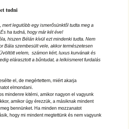
et tudni
, mert legutóbb egy ismerősünktől tudta meg a
 És ha tudná, hogy már két éve!
la, hiszen Bélán kívül ezt mindenki tudta. Nem
ikor Bála szembesült vele, akkor természetesen
 Üvöltött velem, számon kért, luxus kurvának és
dig elárasztott a bűntudat, a lelkiismeret furdalás
sélte el, de megértettem, miért akarja
atot elmondani.
os mindenre kitérni, amikor nagyon el vagyunk
 akkor, amikor úgy érezzük, a másiknak mindent
jen meg bennünket. Ha minden mozzanatot
másik, hogy mi mindent megtettünk és nem vagyunk