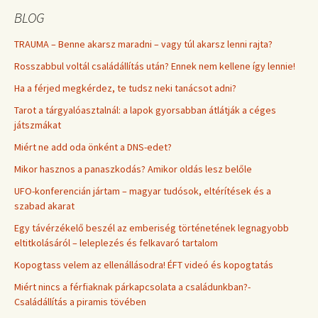
BLOG
TRAUMA – Benne akarsz maradni – vagy túl akarsz lenni rajta?
Rosszabbul voltál családállítás után? Ennek nem kellene így lennie!
Ha a férjed megkérdez, te tudsz neki tanácsot adni?
Tarot a tárgyalóasztalnál: a lapok gyorsabban átlátják a céges
játszmákat
Miért ne add oda önként a DNS-edet?
Mikor hasznos a panaszkodás? Amikor oldás lesz belőle
UFO-konferencián jártam – magyar tudósok, eltérítések és a
szabad akarat
Egy távérzékelő beszél az emberiség történetének legnagyobb
eltitkolásáról – leleplezés és felkavaró tartalom
Kopogtass velem az ellenállásodra! ÉFT videó és kopogtatás
Miért nincs a férfiaknak párkapcsolata a családunkban?-
Családállítás a piramis tövében