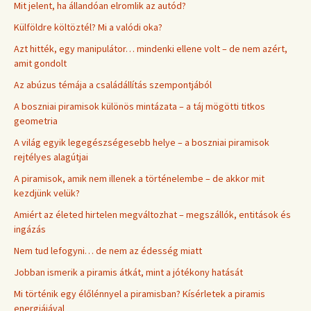
Mit jelent, ha állandóan elromlik az autód?
Külföldre költöztél? Mi a valódi oka?
Azt hitték, egy manipulátor… mindenki ellene volt – de nem azért,
amit gondolt
Az abúzus témája a családállítás szempontjából
A boszniai piramisok különös mintázata – a táj mögötti titkos
geometria
A világ egyik legegészségesebb helye – a boszniai piramisok
rejtélyes alagútjai
A piramisok, amik nem illenek a történelembe – de akkor mit
kezdjünk velük?
Amiért az életed hirtelen megváltozhat – megszállók, entitások és
ingázás
Nem tud lefogyni… de nem az édesség miatt
Jobban ismerik a piramis átkát, mint a jótékony hatását
Mi történik egy élőlénnyel a piramisban? Kísérletek a piramis
energiájával