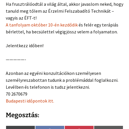
Ha frusztrálóodtál a világ által, akkor javaslom neked, hogy
tanuld meg tőlem az Érzelmi Felszabadító Technikát –
vagyis az ÉFT-t!
A tanfolyam október 10-én kezdődik
és felér egy terápiás
bérlettel, ha becsülettel végigjössz velem a folyamaton.
Jelentkezz időben!
—————-
Azonban az egyéni konzultációkon személyesen
személyreszabottan tudunk a problémáddal foglalkozni.
Levélben és telefonon is tudsz jelentkezni.
70 2670679
Budapesti időpontok itt.
Megosztás: