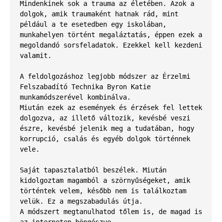
Mindenkinek sok a trauma az életében. Azok a 
dolgok, amik traumaként hatnak rád, mint 
például a te esetedben egy iskolában, 
munkahelyen történt megaláztatás, éppen ezek a 
megoldandó sorsfeladatok. Ezekkel kell kezdeni 
valamit.
A feldolgozáshoz legjobb módszer az Érzelmi 
Felszabadító Technika Byron Katie 
munkamódszerével kombinálva.
Miután ezek az események és érzések fel lettek 
dolgozva, az illető változik, kevésbé veszi 
észre, kevésbé jelenik meg a tudatában, hogy 
korrupció, csalás és egyéb dolgok történnek 
vele.
Saját tapasztalatból beszélek. Miután 
kidolgoztam magamból a szörnyűségeket, amik 
történtek velem, később nem is találkoztam 
velük. Ez a megszabadulás útja. 
A módszert megtanulhatod tőlem is, de magad is 