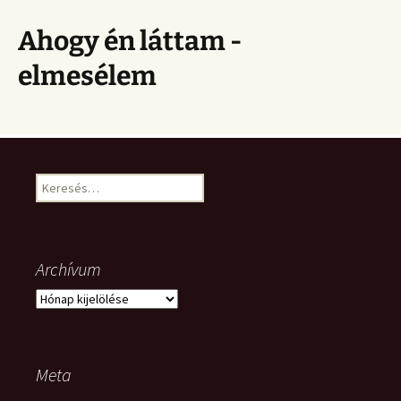
Ahogy én láttam -
elmesélem
Keresés:
Archívum
Archívum
Meta