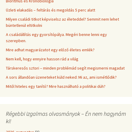
Bioritmus és Kronobiológia
Üzleti elakadás – feltárás és megoldás 5 perc alatt
Milyen családi titkot képviselsz az életeddel? Semmit nem lehet
büntetlenül eltitkolni
A családállítás egy gyorsítópálya. Megéri benne lenni egy
szerepben.
Mire adhat magyarázatot egy előző életes emlék?
Nem kell, hogy ennyire hasson rád a világ
Társkeresős sztori – minden problémád segít megismerni magadat
A sors állandóan üzeneteket küld neked: Mi az, ami ismétlődik?
Mitől hiteles egy tanító? Mire használható a politikai düh?
Régebbi izgalmas olvasmányok – Én nem hagynám
ki!