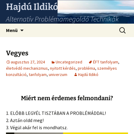
Hajdú Ildikó
Alternatív Problémamegoldó Technikák
Ugrás
Keresés
Menü
a
tartalomhoz
Vegyes
augusztus 27, 2024
Uncategorized
ÉFT tanfolyam
,
életvédő mechanizmus
,
nyitott kérdés
,
probléma
,
személyes
konzultáció
,
tanfolyam
,
univerzum
Hajdú Ildikó
Miért nem érdemes felmondani?
1. ELŐBB LEGYÉL TISZTÁBAN A PROBLÉMÁDDAL!
2. Aztán oldd meg!
3. Végül akár fel is mondhatsz.