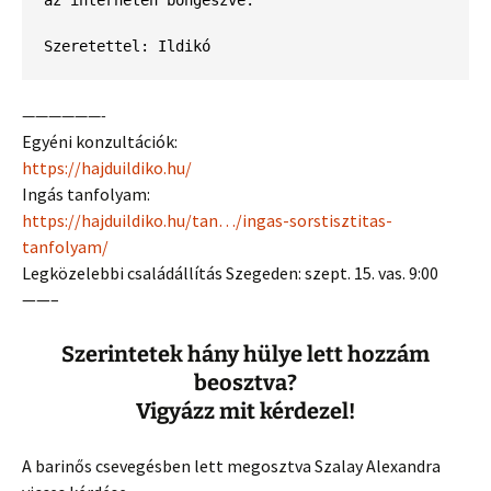
az interneten böngészve.
Szeretettel: Ildikó
——————-
Egyéni konzultációk:
https://hajduildiko.hu/
Ingás tanfolyam:
https://hajduildiko.hu/tan…/ingas-sorstisztitas-
tanfolyam/
Legközelebbi családállítás Szegeden: szept. 15. vas. 9:00
——–
Szerintetek hány hülye lett hozzám
beosztva?
Vigyázz mit kérdezel!
A barinős csevegésben lett megosztva Szalay Alexandra