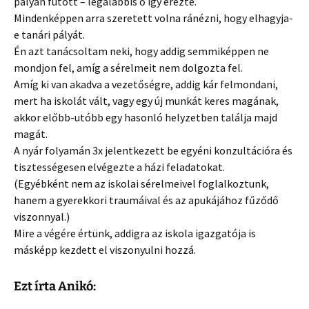
pályán futott – legalábbis ő így érezte.
Mindenképpen arra szeretett volna ránézni, hogy elhagyja-
e tanári pályát.
Én azt tanácsoltam neki, hogy addig semmiképpen ne
mondjon fel, amíg a sérelmeit nem dolgozta fel.
Amíg ki van akadva a vezetőségre, addig kár felmondani,
mert ha iskolát vált, vagy egy új munkát keres magának,
akkor előbb-utóbb egy hasonló helyzetben találja majd
magát.
A nyár folyamán 3x jelentkezett be egyéni konzultációra és
tisztességesen elvégezte a házi feladatokat.
(Egyébként nem az iskolai sérelmeivel foglalkoztunk,
hanem a gyerekkori traumáival és az apukájához fűződő
viszonnyal.)
Mire a végére értünk, addigra az iskola igazgatója is
másképp kezdett el viszonyulni hozzá.
Ezt írta Anikó: