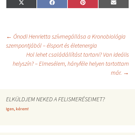
Share
Share
Share
Share
X
F
P
E
on
on
on
on
(
a
i
m
T
c
n
a
w
e
t
i
i
b
e
l
t
o
r
t
o
e
Bejegyzés
←
Ónodi Henrietta szívmegállása a Kronobiológia
e
k
s
r
t
szempontjából – élsport és életenergia
)
Hol lehet családállítást tartani? Van ideális
navigáció
helyszín? – Elmesélem, hányféle helyen tartottam
már.
→
ELKÜLDJEM NEKED A FELISMERÉSEIMET?
Igen, kérem!