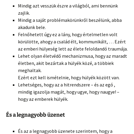
Mindig azt vesszük észre a világból, ami bennünk
zajlik.
Mindig a saját problémakörünkről beszélünk, abba
akadunk bele.
Felnőhetett úgy ez a lány, hogy értelmetlen volt
körülötte, ahogy a család élt, kommunikált, … Ezért
az emberi hülyeség lett az élete feloldandó traumája.
Lehet olyan életvédő mechanizmusa, hogy az maradt
életben, akit bezártak a hülyék közé, a többiek
meghaltak.
Ezért ezt kell ismételnie, hogy hülyék között van.
Lehetséges, hogy az a hitrendszere – és az egó ,
mindig igazolja magát, hogy ugye, hogy naugye! –
hogy az emberek hülyék.
És a legnagyobb üzenet
És az a legnagyobb üzenete szerintem, hogy a