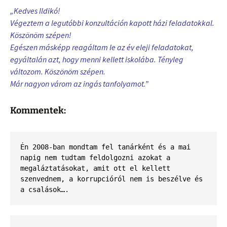
„Kedves Ildikó!
Végeztem a legutóbbi konzultáción kapott házi feladatokkal.
Köszönöm szépen!
Egészen másképp reagáltam le az év eleji feladatokat,
egyáltalán azt, hogy menni kellett iskolába. Tényleg
változom. Köszönöm szépen.
Már nagyon várom az ingás tanfolyamot.”
Kommentek:
Én 2008-ban mondtam fel tanárként és a mai 
napig nem tudtam feldolgozni azokat a 
megaláztatásokat, amit ott el kellett 
szenvednem, a korrupcióról nem is beszélve és 
a csalások….