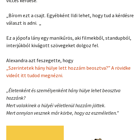
vicces kérdése.
„Bírom ezt a csajt. Egyébként Ildi lehet, hogy tud a kérdésre
választ is adni.
„
Ez a jópofa lány egy manikűrös, aki filmekből, standupból,
interjúkból kivágott szövegeket dolgoz fel.
Alexandra azt feszegette, hogy
„Szerintetek hány hülye lett hozzám beosztva?” A rövidke
videót itt tudod megnézni.
„Életenként és személyenként hány hülye lehet beosztva
hozzánk?
Mert valakinek a hülyéi véletlenül hozzám jöttek.
Mert annyian vesznek már körbe, hogy az eszméletlen.”