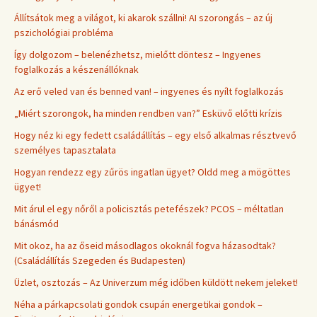
Állítsátok meg a világot, ki akarok szállni! AI szorongás – az új
pszichológiai probléma
Így dolgozom – belenézhetsz, mielőtt döntesz – Ingyenes
foglalkozás a készenállóknak
Az erő veled van és benned van! – ingyenes és nyílt foglalkozás
„Miért szorongok, ha minden rendben van?” Esküvő előtti krízis
Hogy néz ki egy fedett családállítás – egy első alkalmas résztvevő
személyes tapasztalata
Hogyan rendezz egy zűrös ingatlan ügyet? Oldd meg a mögöttes
ügyet!
Mit árul el egy nőről a policisztás petefészek? PCOS – méltatlan
bánásmód
Mit okoz, ha az őseid másodlagos okoknál fogva házasodtak?
(Családállítás Szegeden és Budapesten)
Üzlet, osztozás – Az Univerzum még időben küldött nekem jeleket!
Néha a párkapcsolati gondok csupán energetikai gondok –