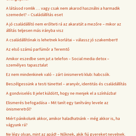
A látásod romlik … vagy csak nem akarod használni a harmadik
szemedet? – Családállítás eset
A jó családállító nem erőlteti rá az akaratát a mezőre – mikor az
állítás teljesen más irányba visz
A családállítónak is lehetnek korlátai – válassz jó szakembert!
Az első számú parfümőr a Teremtő
Amikor eszedbe sem jut a telefon – Social media detox –
személyes tapasztalat
Ez nem mindenkinek való – zárt önismereti klub: habcsók.
Beszélgessünk a testi tünettel – aranyér, identitás és családállítás
A gondviselés 8 jelet küldött, hogy ne menjek el a színházba!
Elismerés befogadása – Mit tanít egy tanítvány levele az
önismeretről?
Miért pánikolunk akkor, amikor haladhatnánk – még akkor is, ha
vágyunk rá?
Ne légy olyan, mint az apád! – Nőknek, akik fiú gyereket nevelnek.