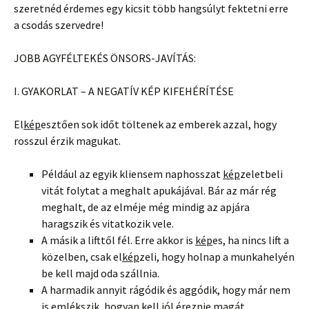
szeretnéd érdemes egy kicsit több hangsúlyt fektetni erre
a csodás szervedre!
JOBB AGYFÉLTEKÉS ÖNSORS-JAVÍTÁS:
I. GYAKORLAT – A NEGATÍV KÉP KIFEHÉRÍTÉSE
El
kép
esztően sok időt töltenek az emberek azzal, hogy
rosszul érzik magukat.
Például az egyik kliensem naphosszat
kép
zeletbeli
vitát folytat a meghalt apukájával. Bár az már rég
meghalt, de az elméje még mindig az apjára
haragszik és vitatkozik vele.
A másik a lifttől fél. Erre akkor is
kép
es, ha nincs lift a
közelben, csak el
kép
zeli, hogy holnap a munkahelyén
be kell majd oda szállnia.
A harmadik annyit rágódik és aggódik, hogy már nem
is emlékszik, hogyan kell jól éreznie magát.