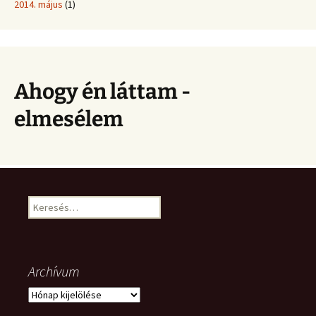
2014. május
(1)
Ahogy én láttam -
elmesélem
Keresés:
Archívum
Archívum