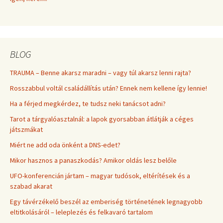
BLOG
TRAUMA – Benne akarsz maradni – vagy túl akarsz lenni rajta?
Rosszabbul voltál családállítás után? Ennek nem kellene így lennie!
Ha a férjed megkérdez, te tudsz neki tanácsot adni?
Tarot a tárgyalóasztalnál: a lapok gyorsabban átlátják a céges
játszmákat
Miért ne add oda önként a DNS-edet?
Mikor hasznos a panaszkodás? Amikor oldás lesz belőle
UFO-konferencián jártam – magyar tudósok, eltérítések és a
szabad akarat
Egy távérzékelő beszél az emberiség történetének legnagyobb
eltitkolásáról – leleplezés és felkavaró tartalom