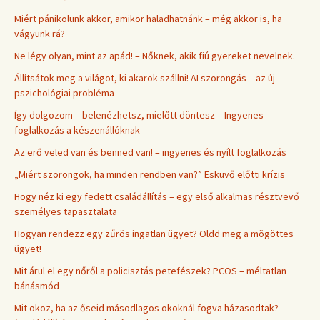
Miért pánikolunk akkor, amikor haladhatnánk – még akkor is, ha
vágyunk rá?
Ne légy olyan, mint az apád! – Nőknek, akik fiú gyereket nevelnek.
Állítsátok meg a világot, ki akarok szállni! AI szorongás – az új
pszichológiai probléma
Így dolgozom – belenézhetsz, mielőtt döntesz – Ingyenes
foglalkozás a készenállóknak
Az erő veled van és benned van! – ingyenes és nyílt foglalkozás
„Miért szorongok, ha minden rendben van?” Esküvő előtti krízis
Hogy néz ki egy fedett családállítás – egy első alkalmas résztvevő
személyes tapasztalata
Hogyan rendezz egy zűrös ingatlan ügyet? Oldd meg a mögöttes
ügyet!
Mit árul el egy nőről a policisztás petefészek? PCOS – méltatlan
bánásmód
Mit okoz, ha az őseid másodlagos okoknál fogva házasodtak?