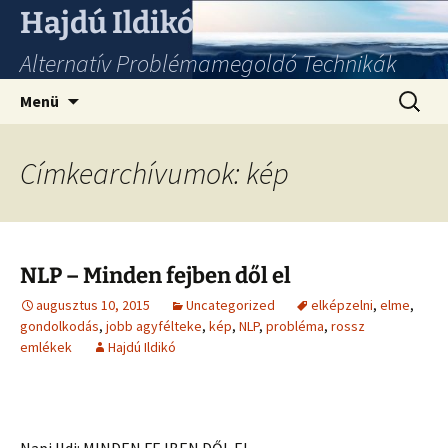
Hajdú Ildikó
Alternatív Problémamegoldó Technikák
Ugrás
Keresés
Menü
a
tartalomhoz
Címkearchívumok: kép
NLP – Minden fejben dől el
augusztus 10, 2015
Uncategorized
elképzelni
,
elme
,
gondolkodás
,
jobb agyfélteke
,
kép
,
NLP
,
probléma
,
rossz
emlékek
Hajdú Ildikó