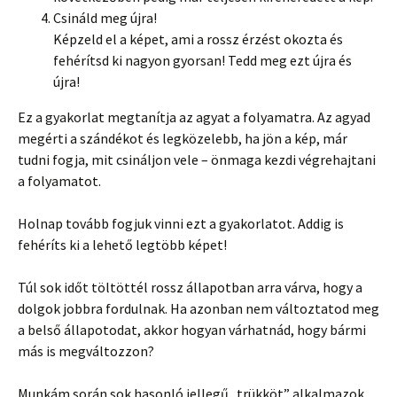
Csináld meg újra!
Képzeld el a képet, ami a rossz érzést okozta és
fehérítsd ki nagyon gyorsan! Tedd meg ezt újra és
újra!
Ez a gyakorlat megtanítja az agyat a folyamatra. Az agyad
megérti a szándékot és legközelebb, ha jön a kép, már
tudni fogja, mit csináljon vele – önmaga kezdi végrehajtani
a folyamatot.
Holnap tovább fogjuk vinni ezt a gyakorlatot. Addig is
fehéríts ki a lehető legtöbb képet!
Túl sok időt töltöttél rossz állapotban arra várva, hogy a
dolgok jobbra fordulnak. Ha azonban nem változtatod meg
a belső állapotodat, akkor hogyan várhatnád, hogy bármi
más is megváltozzon?
Munkám során sok hasonló jellegű „trükköt” alkalmazok.