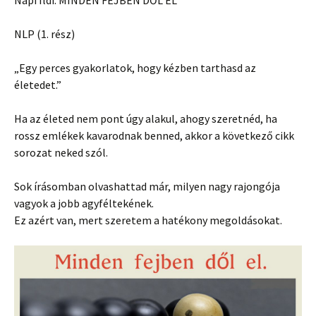
Napi Ildi: MINDEN FEJBEN DŐL EL
NLP (1. rész)
„Egy perces gyakorlatok, hogy kézben tarthasd az
életedet.”
Ha az életed nem pont úgy alakul, ahogy szeretnéd, ha
rossz emlékek kavarodnak benned, akkor a következő cikk
sorozat neked szól.
Sok írásomban olvashattad már, milyen nagy rajongója
vagyok a jobb agyféltekének.
Ez azért van, mert szeretem a hatékony megoldásokat.