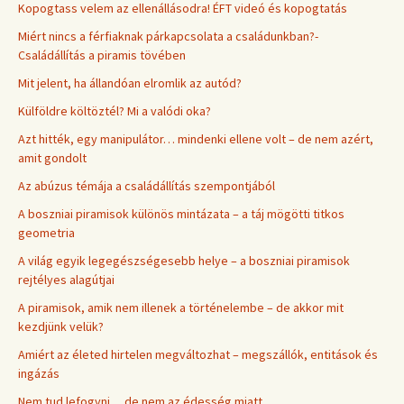
Kopogtass velem az ellenállásodra! ÉFT videó és kopogtatás
Miért nincs a férfiaknak párkapcsolata a családunkban?-
Családállítás a piramis tövében
Mit jelent, ha állandóan elromlik az autód?
Külföldre költöztél? Mi a valódi oka?
Azt hitték, egy manipulátor… mindenki ellene volt – de nem azért,
amit gondolt
Az abúzus témája a családállítás szempontjából
A boszniai piramisok különös mintázata – a táj mögötti titkos
geometria
A világ egyik legegészségesebb helye – a boszniai piramisok
rejtélyes alagútjai
A piramisok, amik nem illenek a történelembe – de akkor mit
kezdjünk velük?
Amiért az életed hirtelen megváltozhat – megszállók, entitások és
ingázás
Nem tud lefogyni… de nem az édesség miatt