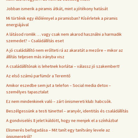
Jobban ismerik a piramis átkát, mint a jótékony hatását
Mi történik egy élőlénnyel a piramisban? Kísérletek a piramis
energiájával
A látásod romlik … vagy csak nem akarod használni a harmadik
szemedet? – Családállítás eset
A jó családállító nem erőlteti rá az akaratát a mezőre – mikor az
állítás teljesen más irányba visz
A családállítónak is lehetnek korlátai – válassz jó szakembert!
Az első számú parfümőr a Teremtő
Amikor eszedbe sem jut a telefon – Social media detox –
személyes tapasztalat
Ez nem mindenkinek való – zárt önismereti klub: habcsók.
Beszélgessünk a testi tünettel – aranyér, identitás és családállítás
A gondviselés 8 jelet küldött, hogy ne menjek el a színházba!
Elismerés befogadása – Mit tanít egy tanítvány levele az
önismeretről?