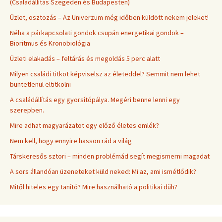
(Családállítás Szegeden és Budapesten)
Üzlet, osztozás – Az Univerzum még időben küldött nekem jeleket!
Néha a párkapcsolati gondok csupán energetikai gondok –
Bioritmus és Kronobiológia
Üzleti elakadás – feltárás és megoldás 5 perc alatt
Milyen családi titkot képviselsz az életeddel? Semmit nem lehet
büntetlenül eltitkolni
A családállítás egy gyorsítópálya. Megéri benne lenni egy
szerepben.
Mire adhat magyarázatot egy előző életes emlék?
Nem kell, hogy ennyire hasson rád a világ
Társkeresős sztori – minden problémád segít megismerni magadat
A sors állandóan üzeneteket küld neked: Mi az, ami ismétlődik?
Mitől hiteles egy tanító? Mire használható a politikai düh?