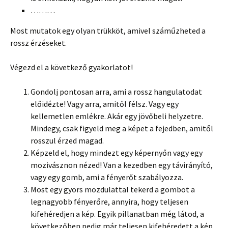
………
Most mutatok egy olyan trükköt, amivel száműzheted a
rossz érzéseket.
Végezd el a következő gyakorlatot!
Gondolj pontosan arra, ami a rossz hangulatodat
előidézte! Vagy arra, amitől félsz. Vagy egy
kellemetlen emlékre. Akár egy jövőbeli helyzetre.
Mindegy, csak figyeld meg a képet a fejedben, amitől
rosszul érzed magad.
Képzeld el, hogy mindezt egy képernyőn vagy egy
mozivásznon nézed! Van a kezedben egy távirányító,
vagy egy gomb, ami a fényerőt szabályozza.
Most egy gyors mozdulattal tekerd a gombot a
legnagyobb fényerőre, annyira, hogy teljesen
kifehéredjen a kép. Egyik pillanatban még látod, a
következőben pedig már teljesen kifehéredett a kép.