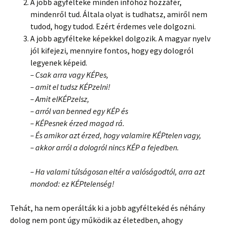
A jobb agyfélteke minden infóhoz hozzáfér,
mindenről tud. Általa olyat is tudhatsz, amiről nem
tudod, hogy tudod. Ezért érdemes vele dolgozni.
A jobb agyfélteke képekkel dolgozik. A magyar nyelv
jól kifejezi, mennyire fontos, hogy egy dologról
legyenek képeid.
– Csak arra vagy KÉPes,
– amit el tudsz KÉPzelni!
– Amit elKÉPzelsz,
– arról van benned egy KÉP és
– KÉPesnek érzed magad rá.
– És amikor azt érzed, hogy valamire KÉPtelen vagy,
– akkor arról a dologról nincs KÉP a fejedben.
– Ha valami túlságosan eltér a valóságodtól, arra azt
mondod: ez KÉPtelenség!
Tehát, ha nem operálták ki a jobb agyféltekéd és néhány
dolog nem pont úgy működik az életedben, ahogy