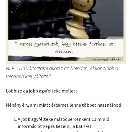
NLP – Ha változtatni akarsz az életeden, akkor előbb a
fejedben kell változni!
Lobbizok a jobb agyfélteke mellett.
Néhány érv, ami miatt érdemes lenne többet használnod:
A jobb agyfélteke másodpercenként 11 millió
információt képes kezelni, a bal 7-et.