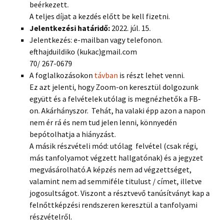
beérkezett.
A teljes díjat a kezdés előtt be kell fizetni.
Jelentkezési határidő:
2022. júl. 15.
Jelentkezés: e-mailban vagy telefonon.
efthajduildiko (kukac)gmail.com
70/ 267-0679
A foglalkozásokon
távban
is részt lehet venni.
Ez azt jelenti, hogy Zoom-on keresztül dolgozunk
együtt és a felvételek utólag is megnézhetők a FB-
on. Akárhányszor. Tehát, ha valaki épp azon a napon
nem ér rá és nem tud jelen lenni, könnyedén
bepótolhatja a hiányzást.
A másik részvételi mód: utólag felvétel (csak régi,
más tanfolyamot végzett hallgatónak) és a jegyzet
megvásárolható.A képzés nem ad végzettséget,
valamint nem ad semmiféle titulust / címet, illetve
jogosultságot. Viszont a résztvevő tanúsítványt kap a
felnőttképzési rendszeren keresztül a tanfolyami
részvételről.