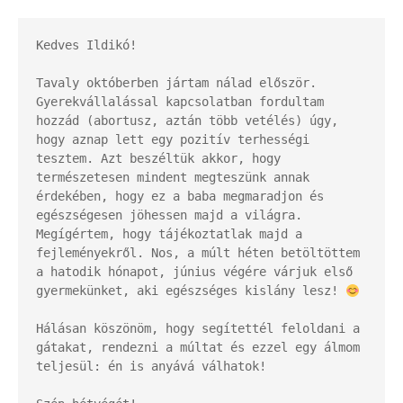
Kedves Ildikó!

Tavaly októberben jártam nálad először. 
Gyerekvállalással kapcsolatban fordultam 
hozzád (abortusz, aztán több vetélés) úgy, 
hogy aznap lett egy pozitív terhességi 
tesztem. Azt beszéltük akkor, hogy 
természetesen mindent megteszünk annak 
érdekében, hogy ez a baba megmaradjon és 
egészségesen jöhessen majd a világra. 
Megígértem, hogy tájékoztatlak majd a 
fejleményekről. Nos, a múlt héten betöltöttem 
a hatodik hónapot, június végére várjuk első 
gyermekünket, aki egészséges kislány lesz! 
Hálásan köszönöm, hogy segítettél feloldani a 
gátakat, rendezni a múltat és ezzel egy álmom 
teljesül: én is anyává válhatok!
