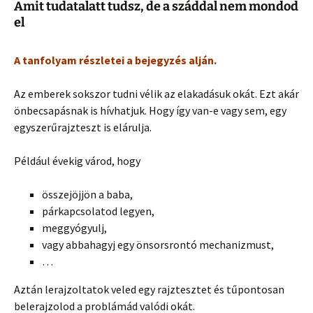
Amit tudatalatt tudsz, de a száddal nem mondod
el
A tanfolyam részletei a bejegyzés alján.
Az emberek sokszor tudni vélik az elakadásuk okát. Ezt akár
önbecsapásnak is hívhatjuk. Hogy így van-e vagy sem, egy
egyszerűrajzteszt is elárulja.
Például évekig várod, hogy
összejöjjön a baba,
párkapcsolatod legyen,
meggyógyulj,
vagy abbahagyj egy önsorsrontó mechanizmust,
…
Aztán lerajzoltatok veled egy rajztesztet és tűpontosan
belerajzolod a problámád valódi okát.