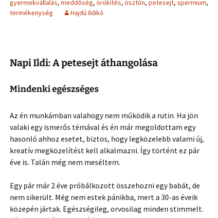
gyermekvállalás
,
meddőség
,
örökítés
,
ösztön
,
petesejt
,
spermium
,
termékenység
Hajdú Ildikó
Napi Ildi: A petesejt áthangolása
Mindenki egészséges
Az én munkámban valahogy nem működik a rutin. Ha jön
valaki egy ismerős témával és én már megoldottam egy
hasonló ahhoz esetet, biztos, hogy legközelebb valami új,
kreatív megközelítést kell alkalmazni. Így történt ez pár
éve is. Talán még nem meséltem.
Egy pár már 2 éve próbálkozott összehozni egy babát, de
nem sikerült. Még nem estek pánikba, mert a 30-as éveik
közepén jártak. Egészségileg, orvosilag minden stimmelt.