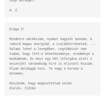
Szép hétvégét!

A. Z.
Drága Z!

Mindenre emlékszem, nyomot hagytál bennem. A 
rekord magas energiád, a családtörténeted, ...

Valami lehet a levegőben. Legtöbbször nem 
tudom, hogy lett-e következménye, eredménye a 
munkámnak, és most egy hét leforgása alatt 3 
összejött várandóság híre is eljutott hozzám. 
Olyan boldoggá tesz. Te vagy a korona a 
hetemen.

Köszönöm, hogy megosztottad velem. 

Ölelés: Ildikó