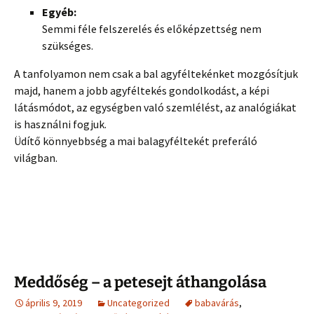
Egyéb:
Semmi féle felszerelés és előképzettség nem
szükséges.
A tanfolyamon nem csak a bal agyféltekénket mozgósítjuk
majd, hanem a jobb agyféltekés gondolkodást, a képi
látásmódot, az egységben való szemlélést, az analógiákat
is használni fogjuk.
Üdítő könnyebbség a mai balagyféltekét preferáló
világban.
Meddőség – a petesejt áthangolása
április 9, 2019
Uncategorized
babavárás
,