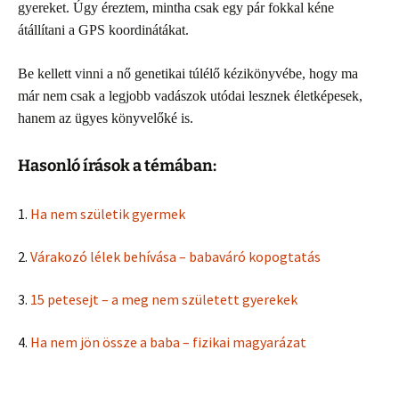
gyereket. Úgy éreztem, mintha csak egy pár fokkal kéne
átállítani a GPS koordinátákat.
Be kellett vinni a nő genetikai túlélő kézikönyvébe, hogy ma
már nem csak a legjobb vadászok utódai lesznek életképesek,
hanem az ügyes könyvelőké is.
Hasonló írások a témában:
1.
Ha nem születik gyermek
2.
Várakozó lélek behívása – babaváró kopogtatás
3.
15 petesejt – a meg nem született gyerekek
4.
Ha nem jön össze a baba – fizikai magyarázat