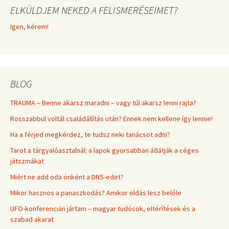
ELKÜLDJEM NEKED A FELISMERÉSEIMET?
Igen, kérem!
BLOG
TRAUMA – Benne akarsz maradni – vagy túl akarsz lenni rajta?
Rosszabbul voltál családállítás után? Ennek nem kellene így lennie!
Ha a férjed megkérdez, te tudsz neki tanácsot adni?
Tarot a tárgyalóasztalnál: a lapok gyorsabban átlátják a céges
játszmákat
Miért ne add oda önként a DNS-edet?
Mikor hasznos a panaszkodás? Amikor oldás lesz belőle
UFO-konferencián jártam – magyar tudósok, eltérítések és a
szabad akarat