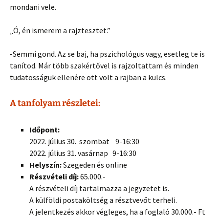
mondani vele.
„Ó, én ismerem a rajztesztet.”
-Semmi gond. Az se baj, ha pszichológus vagy, esetleg te is
tanítod. Már több szakértővel is rajzoltattam és minden
tudatosságuk ellenére ott volt a rajban a kulcs.
A tanfolyam részletei:
Időpont:
2022. július 30. szombat 9-16:30
2022. július 31. vasárnap 9-16:30
Helyszín:
Szegeden és online
Részvételi díj:
65.000.-
A részvételi díj tartalmazza a jegyzetet is.
A külföldi postaköltség a résztvevőt terheli.
A jelentkezés akkor végleges, ha a foglaló 30.000.- Ft