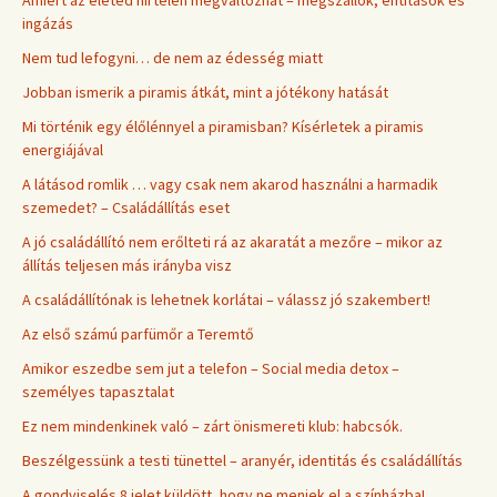
ingázás
Nem tud lefogyni… de nem az édesség miatt
Jobban ismerik a piramis átkát, mint a jótékony hatását
Mi történik egy élőlénnyel a piramisban? Kísérletek a piramis
energiájával
A látásod romlik … vagy csak nem akarod használni a harmadik
szemedet? – Családállítás eset
A jó családállító nem erőlteti rá az akaratát a mezőre – mikor az
állítás teljesen más irányba visz
A családállítónak is lehetnek korlátai – válassz jó szakembert!
Az első számú parfümőr a Teremtő
Amikor eszedbe sem jut a telefon – Social media detox –
személyes tapasztalat
Ez nem mindenkinek való – zárt önismereti klub: habcsók.
Beszélgessünk a testi tünettel – aranyér, identitás és családállítás
A gondviselés 8 jelet küldött, hogy ne menjek el a színházba!