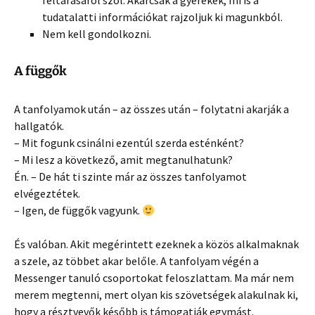
feltárásáról szól. Akárcsak a gyerekek, mi is a
tudatalatti információkat rajzoljuk ki magunkból.
Nem kell gondolkozni.
A függők
A tanfolyamok után – az összes után – folytatni akarják a
hallgatók.
– Mit fogunk csinálni ezentúl szerda esténként?
– Mi lesz a következő, amit megtanulhatunk?
Én. – De hát ti szinte már az összes tanfolyamot
elvégeztétek.
– Igen, de függők vagyunk.
És valóban. Akit megérintett ezeknek a közös alkalmaknak
a szele, az többet akar belőle. A tanfolyam végén a
Messenger tanuló csoportokat feloszlattam. Ma már nem
merem megtenni, mert olyan kis szövetségek alakulnak ki,
hogy a résztvevők később is támogatják egymást.