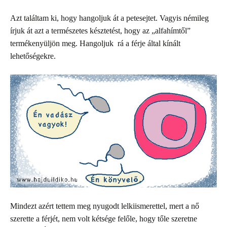
Azt találtam ki, hogy hangoljuk át a petesejtet. Vagyis némileg
írjuk át azt a természetes késztetést, hogy az „alfahímtől”
termékenyüljön meg. Hangoljuk rá a férje által kínált
lehetőségekre.
Mindezt azért tettem meg nyugodt lelkiismerettel, mert a nő
szerette a férjét, nem volt kétsége felőle, hogy tőle szeretne