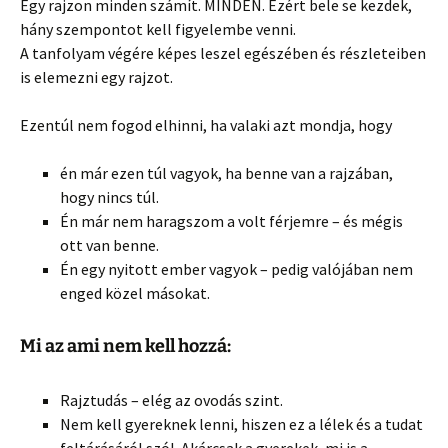
Egy rajzon minden számít. MINDEN. Ezért bele se kezdek,
hány szempontot kell figyelembe venni.
A tanfolyam végére képes leszel egészében és részleteiben
is elemezni egy rajzot.
Ezentúl nem fogod elhinni, ha valaki azt mondja, hogy
én már ezen túl vagyok, ha benne van a rajzában,
hogy nincs túl.
Én már nem haragszom a volt férjemre – és mégis
ott van benne.
Én egy nyitott ember vagyok – pedig valójában nem
enged közel másokat.
Mi az ami nem kell hozzá:
Rajztudás – elég az ovodás szint.
Nem kell gyereknek lenni, hiszen ez a lélek és a tudat