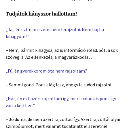
Tudjátok hányszor hallottam!
„Jaj, én ezt nem szeretném lerajzolni. Nem baj ha
kihagyom?”
– Nem, bármit kihagysz, az is információ rólad. Sőt, a sok
szöveg is. Az ellenkezés, a magyarázkodás, …
„Fú, én gyerekkorom óta nem rajzoltam.”
– Semmi gond. Pont elég lesz, ahogy le tudod rajzolni.
„Hát, én ezt azért rajzoltam így, mert nálunk is pont így
van a kertben.”
– Jó duma, de nem azért rajzoltad így. Azért rajzoltál olyan
szimbólumot, mert valamit tudatalatt el szeretnél