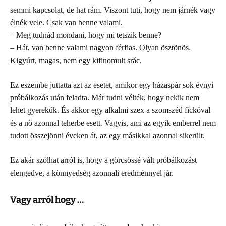
semmi kapcsolat, de hat rám. Viszont tuti, hogy nem járnék vagy
élnék vele. Csak van benne valami.
– Meg tudnád mondani, hogy mi tetszik benne?
– Hát, van benne valami nagyon férfias. Olyan ösztönös.
Kigyúrt, magas, nem egy kifinomult srác.
Ez eszembe juttatta azt az esetet, amikor egy házaspár sok évnyi
próbálkozás után feladta. Már tudni vélték, hogy nekik nem
lehet gyerekük. És akkor egy alkalmi szex a szomszéd fickóval
és a nő azonnal teherbe esett. Vagyis, ami az egyik emberrel nem
tudott összejönni éveken át, az egy másikkal azonnal sikerült.
Ez akár szólhat arról is, hogy a görcsössé vált próbálkozást
elengedve, a könnyedség azonnali eredménnyel jár.
Vagy arról hogy …