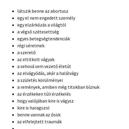
látszik benne az abortusz
egy el nem engedett személy
egy elzárkózás a világtól
a végső szétesettség
egyes betegségtendenciák
régi sérelmek
a szerető
az eltitkolt vágyak
a sehová sem vezető életút
az elvágyódás, akár a halálvágy
a születés körülményei
a remények, amiben még titokban bíznuk
az érzékeken túli érzékelés
hogy valójában kire is vágysz
kire is haragszol
benne vannak az ősök
az elfelejtett traumák
…