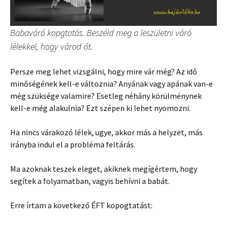
Babaváró kopgtatás. Beszéld meg a leszületni váró
lélekkel, hogy várod őt.
Persze meg lehet vizsgálni, hogy mire vár még? Az idő
minőségének kell-e változnia? Anyának vagy apának van-e
még szüksége valamire? Esetleg néhány körülménynek
kell-e még alakulnia? Ezt szépen ki lehet nyomozni.
Ha nincs várakozó lélek, ugye, akkor más a helyzet, más
irányba indul el a probléma feltárás.
Ma azoknak teszek eleget, akiknek megígértem, hogy
segítek a folyamatban, vagyis behívni a babát.
Erre írtam a következő ÉFT kopogtatást: