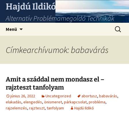
Hajdú Ildikó
Alternatív Problémamegoldó Technikák
Ugrás
Keresés
Menü
a
tartalomhoz
Címkearchívumok: babavárás
Amit a száddal nem mondasz el –
rajzteszt tanfolyam
június 26, 2022
Uncategorized
abortusz
,
babavárás
,
elakadás
,
elengedés
,
önismeret
,
párkapcsolat
,
probléma
,
rajzelemzés
,
rajzteszt
,
tanfolyam
Hajdú Ildikó