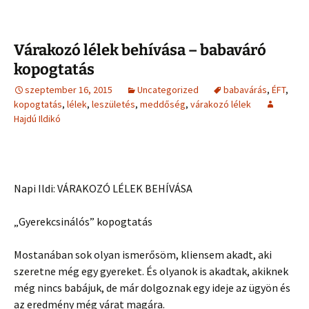
Várakozó lélek behívása – babaváró
kopogtatás
szeptember 16, 2015
Uncategorized
babavárás
,
ÉFT
,
kopogtatás
,
lélek
,
leszületés
,
meddőség
,
várakozó lélek
Hajdú Ildikó
Napi Ildi: VÁRAKOZÓ LÉLEK BEHÍVÁSA
„Gyerekcsinálós” kopogtatás
Mostanában sok olyan ismerősöm, kliensem akadt, aki
szeretne még egy gyereket. És olyanok is akadtak, akiknek
még nincs babájuk, de már dolgoznak egy ideje az ügyön és
az eredmény még várat magára.