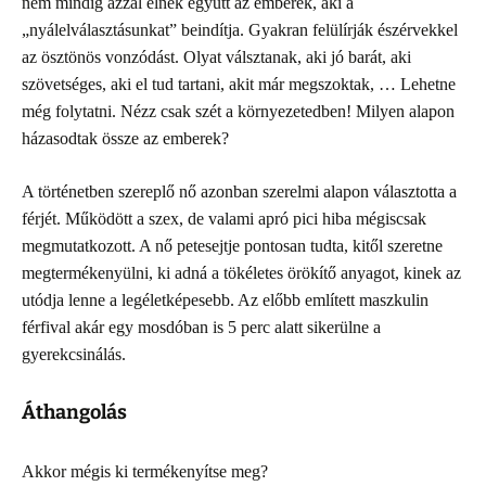
nem mindig azzal élnek együtt az emberek, aki a
„nyálelválasztásunkat” beindítja. Gyakran felülírják észérvekkel
az ösztönös vonzódást. Olyat válsztanak, aki jó barát, aki
szövetséges, aki el tud tartani, akit már megszoktak, … Lehetne
még folytatni. Nézz csak szét a környezetedben! Milyen alapon
házasodtak össze az emberek?
A történetben szereplő nő azonban szerelmi alapon választotta a
férjét. Működött a szex, de valami apró pici hiba mégiscsak
megmutatkozott. A nő petesejtje pontosan tudta, kitől szeretne
megtermékenyülni, ki adná a tökéletes örökítő anyagot, kinek az
utódja lenne a legéletképesebb. Az előbb említett maszkulin
férfival akár egy mosdóban is 5 perc alatt sikerülne a
gyerekcsinálás.
Áthangolás
Akkor mégis ki termékenyítse meg?