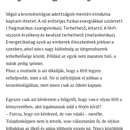
Végül a kronobiológiai adottságok mentén elindulva
kaptam ihletet. A nő erőteljes fizikai energiákkal született
( flegmatikus-szangvinikus). Terhelhető, kitartó. A férfi
viszont érzékeny és kevéssé terhelhető (melankolikus).
Energetikailag azok az emberek illeszkednek jobban a
szexben, ahol
nin
c
s n
a
gy különbség az
i
degrendszer
e
k
terhe
l
hetősége
közöt
t
. P
é
ldául
a
z egy
i
k nem
m
aratoni
futó, a
m
ásik pedig sprin
t
er.
Plusz a ösztönök is azt diktálják, hogy a férfi legyen
erőteljesebb, mint a nő.
Ne
is mélyüljünk el jobban a
kronobiológiában, mert innen csak az ötletet kaptam.
Egyszer csak azt kérdeztem a hölgytől, hogy van-e olyan férfi a
környezetében, akit izgalmasnak talál a férjén kívül?
– Furcsa, hogy ezt kérdezed, de van valaki – mesélte.
Tulajdonképpen nem is tetszik, sose választanám őt, de olykor
felbukkan az illető és utána többször eszem jut. Nincs közöttünk