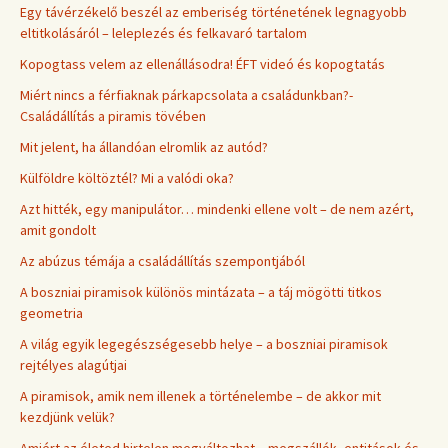
Egy távérzékelő beszél az emberiség történetének legnagyobb
eltitkolásáról – leleplezés és felkavaró tartalom
Kopogtass velem az ellenállásodra! ÉFT videó és kopogtatás
Miért nincs a férfiaknak párkapcsolata a családunkban?-
Családállítás a piramis tövében
Mit jelent, ha állandóan elromlik az autód?
Külföldre költöztél? Mi a valódi oka?
Azt hitték, egy manipulátor… mindenki ellene volt – de nem azért,
amit gondolt
Az abúzus témája a családállítás szempontjából
A boszniai piramisok különös mintázata – a táj mögötti titkos
geometria
A világ egyik legegészségesebb helye – a boszniai piramisok
rejtélyes alagútjai
A piramisok, amik nem illenek a történelembe – de akkor mit
kezdjünk velük?
Amiért az életed hirtelen megváltozhat – megszállók, entitások és