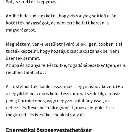
Sőt, szerették is egymást.
Amibe bele tudtam kötni, hogy viszonylag sok idő után
kötöttek házasságot, de nem erre kellett keresni a
magyarázatot.
Megnéztem, van-e leszületni váró lélek. Igen, többen is el
tudták képzelni, hogy hozzájuk csatlakozzanak be. Nem
üzentek semmit.
Az apa és az anya felkészült-e, fogadóképesek-e? Igen, ez is
rendben találtatott.
A sorsfeladatuk, küldetésszámuk is egymáshoz közeli. (Ha
az egyik fél huszonos küldetésszámmal születik, a másik
pedig harminconos, vagy negyven valahányassal, az
nehezítés. Kevésbé értik egymást, más a dolguk.) Ez a
megközelítés is zsákutcának bizonyult.
Energetikai összeegyeztethetőség