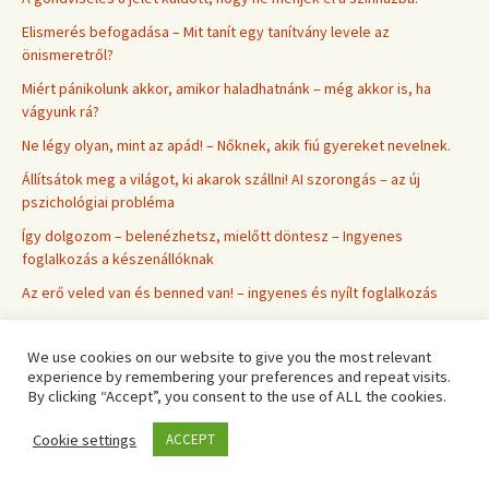
Elismerés befogadása – Mit tanít egy tanítvány levele az
önismeretről?
Miért pánikolunk akkor, amikor haladhatnánk – még akkor is, ha
vágyunk rá?
Ne légy olyan, mint az apád! – Nőknek, akik fiú gyereket nevelnek.
Állítsátok meg a világot, ki akarok szállni! AI szorongás – az új
pszichológiai probléma
Így dolgozom – belenézhetsz, mielőtt döntesz – Ingyenes
foglalkozás a készenállóknak
Az erő veled van és benned van! – ingyenes és nyílt foglalkozás
„Miért szorongok, ha minden rendben van?” Esküvő előtti krízis
We use cookies on our website to give you the most relevant
Hogy néz ki egy fedett családállítás – egy első alkalmas résztvevő
experience by remembering your preferences and repeat visits.
személyes tapasztalata
By clicking “Accept”, you consent to the use of ALL the cookies.
Hogyan rendezz egy zűrös ingatlan ügyet? Oldd meg a mögöttes
Cookie settings
ügyet!
ACCEPT
Mit árul el egy nőről a policisztás petefészek? PCOS – méltatlan