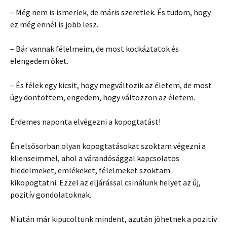
– Még nem is ismerlek, de máris szeretlek. És tudom, hogy
ez még ennél is jobb lesz.
– Bár vannak félelmeim, de most kockáztatok és
elengedem őket.
– És félek egy kicsit, hogy megváltozik az életem, de most
úgy döntöttem, engedem, hogy változzon az életem.
Érdemes naponta elvégezni a kopogtatást!
Én elsősorban olyan kopogtatásokat szoktam végezni a
klienseimmel, ahol a várandósággal kapcsolatos
hiedelmeket, emlékeket, félelmeket szoktam
kikopogtatni. Ezzel az eljárással csinálunk helyet az új,
pozitív gondolatoknak.
Miután már kipucoltunk mindent, azután jöhetnek a pozitív