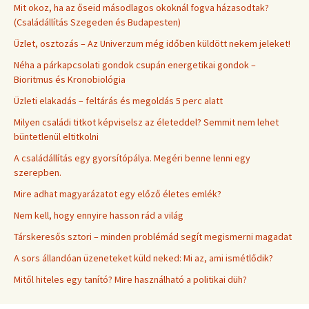
Mit okoz, ha az őseid másodlagos okoknál fogva házasodtak?
(Családállítás Szegeden és Budapesten)
Üzlet, osztozás – Az Univerzum még időben küldött nekem jeleket!
Néha a párkapcsolati gondok csupán energetikai gondok –
Bioritmus és Kronobiológia
Üzleti elakadás – feltárás és megoldás 5 perc alatt
Milyen családi titkot képviselsz az életeddel? Semmit nem lehet
büntetlenül eltitkolni
A családállítás egy gyorsítópálya. Megéri benne lenni egy
szerepben.
Mire adhat magyarázatot egy előző életes emlék?
Nem kell, hogy ennyire hasson rád a világ
Társkeresős sztori – minden problémád segít megismerni magadat
A sors állandóan üzeneteket küld neked: Mi az, ami ismétlődik?
Mitől hiteles egy tanító? Mire használható a politikai düh?