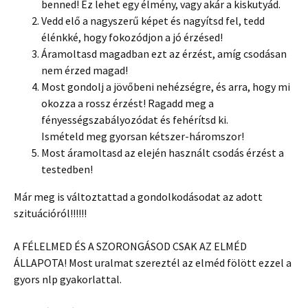
benned! Ez lehet egy élmény, vagy akár a kiskutyád.
Vedd elő a nagyszerű képet és nagyítsd fel, tedd
élénkké, hogy fokozódjon a jó érzésed!
Áramoltasd magadban ezt az érzést, amíg csodásan
nem érzed magad!
Most gondolj a jövőbeni nehézségre, és arra, hogy mi
okozza a rossz érzést! Ragadd meg a
fényességszabályozódat és fehérítsd ki.
Ismételd meg gyorsan kétszer-háromszor!
Most áramoltasd az elején használt csodás érzést a
testedben!
Már meg is változtattad a gondolkodásodat az adott
szituációról!!!!!!
A FÉLELMED ÉS A SZORONGÁSOD CSAK AZ ELMÉD
ÁLLAPOTA! Most uralmat szereztél az elméd fölött ezzel a
gyors nlp gyakorlattal.