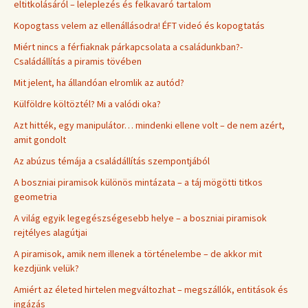
eltitkolásáról – leleplezés és felkavaró tartalom
Kopogtass velem az ellenállásodra! ÉFT videó és kopogtatás
Miért nincs a férfiaknak párkapcsolata a családunkban?-
Családállítás a piramis tövében
Mit jelent, ha állandóan elromlik az autód?
Külföldre költöztél? Mi a valódi oka?
Azt hitték, egy manipulátor… mindenki ellene volt – de nem azért,
amit gondolt
Az abúzus témája a családállítás szempontjából
A boszniai piramisok különös mintázata – a táj mögötti titkos
geometria
A világ egyik legegészségesebb helye – a boszniai piramisok
rejtélyes alagútjai
A piramisok, amik nem illenek a történelembe – de akkor mit
kezdjünk velük?
Amiért az életed hirtelen megváltozhat – megszállók, entitások és
ingázás