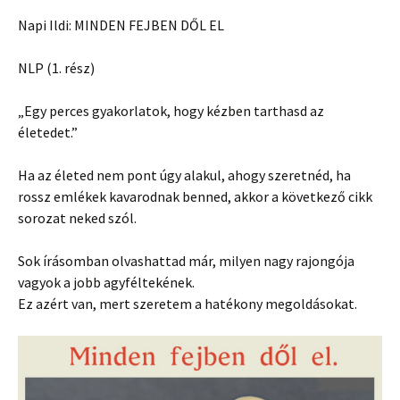
Napi Ildi: MINDEN FEJBEN DŐL EL
NLP (1. rész)
„Egy perces gyakorlatok, hogy kézben tarthasd az
életedet.”
Ha az életed nem pont úgy alakul, ahogy szeretnéd, ha
rossz emlékek kavarodnak benned, akkor a következő cikk
sorozat neked szól.
Sok írásomban olvashattad már, milyen nagy rajongója
vagyok a jobb agyféltekének.
Ez azért van, mert szeretem a hatékony megoldásokat.