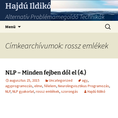
Hajdú Ildikó
Alternatív Problémamegoldó Technikák
Ugrás
Keresés
Menü
a
tartalomhoz
Címkearchívumok: rossz emlékek
NLP – Minden fejben dől el (4.)
augusztus 25, 2015
Uncategorized
agy
,
agyprogramozás
,
elme
,
félelem
,
Neurolingvisztikus Programozás
,
NLP
,
NLP gyakorlat
,
rossz emlékek
,
szorongás
Hajdú Ildikó