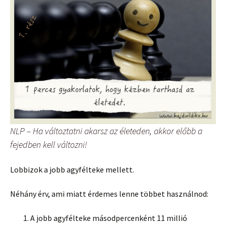
NLP – Ha változtatni akarsz az életeden, akkor előbb a
fejedben kell változni!
Lobbizok a jobb agyfélteke mellett.
Néhány érv, ami miatt érdemes lenne többet használnod:
A jobb agyfélteke másodpercenként 11 millió