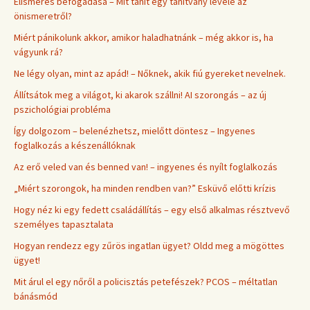
Elismerés befogadása – Mit tanít egy tanítvány levele az
önismeretről?
Miért pánikolunk akkor, amikor haladhatnánk – még akkor is, ha
vágyunk rá?
Ne légy olyan, mint az apád! – Nőknek, akik fiú gyereket nevelnek.
Állítsátok meg a világot, ki akarok szállni! AI szorongás – az új
pszichológiai probléma
Így dolgozom – belenézhetsz, mielőtt döntesz – Ingyenes
foglalkozás a készenállóknak
Az erő veled van és benned van! – ingyenes és nyílt foglalkozás
„Miért szorongok, ha minden rendben van?” Esküvő előtti krízis
Hogy néz ki egy fedett családállítás – egy első alkalmas résztvevő
személyes tapasztalata
Hogyan rendezz egy zűrös ingatlan ügyet? Oldd meg a mögöttes
ügyet!
Mit árul el egy nőről a policisztás petefészek? PCOS – méltatlan
bánásmód