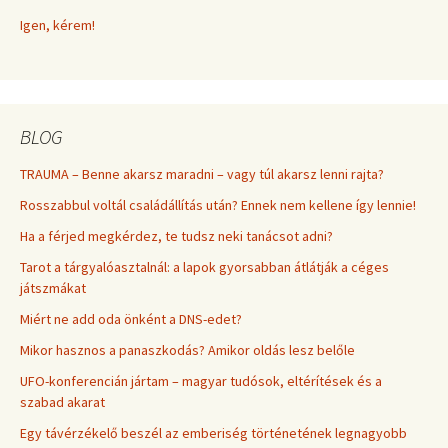
Igen, kérem!
BLOG
TRAUMA – Benne akarsz maradni – vagy túl akarsz lenni rajta?
Rosszabbul voltál családállítás után? Ennek nem kellene így lennie!
Ha a férjed megkérdez, te tudsz neki tanácsot adni?
Tarot a tárgyalóasztalnál: a lapok gyorsabban átlátják a céges
játszmákat
Miért ne add oda önként a DNS-edet?
Mikor hasznos a panaszkodás? Amikor oldás lesz belőle
UFO-konferencián jártam – magyar tudósok, eltérítések és a
szabad akarat
Egy távérzékelő beszél az emberiség történetének legnagyobb