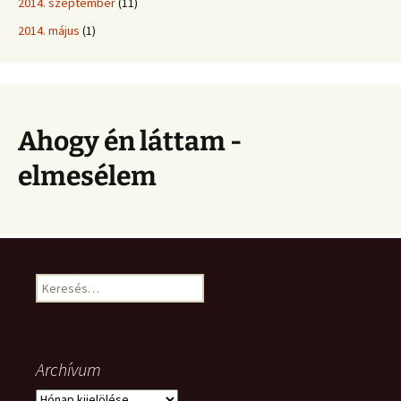
2014. szeptember
(11)
2014. május
(1)
Ahogy én láttam -
elmesélem
Keresés:
Archívum
Archívum