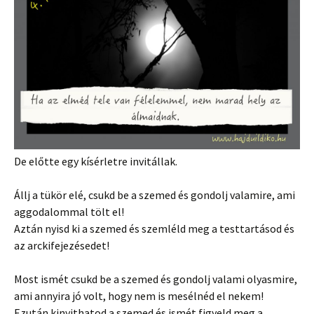
De előtte egy kísérletre invitállak.
Állj a tükör elé, csukd be a szemed és gondolj valamire, ami
aggodalommal tölt el!
Aztán nyisd ki a szemed és szemléld meg a testtartásod és
az arckifejezésedet!
Most ismét csukd be a szemed és gondolj valami olyasmire,
ami annyira jó volt, hogy nem is mesélnéd el nekem!
Ezután kinyithatod a szemed és ismét figyeld meg a