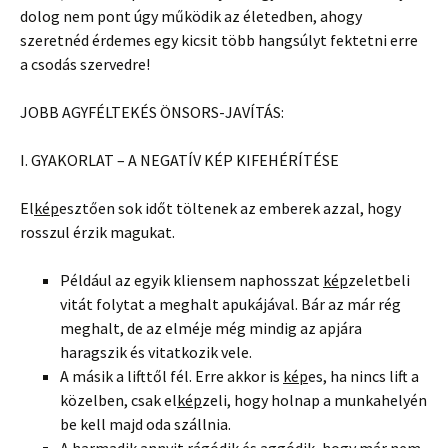
dolog nem pont úgy működik az életedben, ahogy
szeretnéd érdemes egy kicsit több hangsúlyt fektetni erre
a csodás szervedre!
JOBB AGYFÉLTEKÉS ÖNSORS-JAVÍTÁS:
I. GYAKORLAT – A NEGATÍV KÉP KIFEHÉRÍTÉSE
El
kép
esztően sok időt töltenek az emberek azzal, hogy
rosszul érzik magukat.
Például az egyik kliensem naphosszat
kép
zeletbeli
vitát folytat a meghalt apukájával. Bár az már rég
meghalt, de az elméje még mindig az apjára
haragszik és vitatkozik vele.
A másik a lifttől fél. Erre akkor is
kép
es, ha nincs lift a
közelben, csak el
kép
zeli, hogy holnap a munkahelyén
be kell majd oda szállnia.
A harmadik annyit rágódik és aggódik, hogy már nem