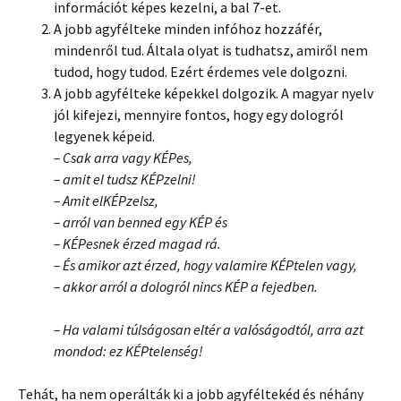
információt képes kezelni, a bal 7-et.
A jobb agyfélteke minden infóhoz hozzáfér,
mindenről tud. Általa olyat is tudhatsz, amiről nem
tudod, hogy tudod. Ezért érdemes vele dolgozni.
A jobb agyfélteke képekkel dolgozik. A magyar nyelv
jól kifejezi, mennyire fontos, hogy egy dologról
legyenek képeid.
– Csak arra vagy KÉPes,
– amit el tudsz KÉPzelni!
– Amit elKÉPzelsz,
– arról van benned egy KÉP és
– KÉPesnek érzed magad rá.
– És amikor azt érzed, hogy valamire KÉPtelen vagy,
– akkor arról a dologról nincs KÉP a fejedben.
– Ha valami túlságosan eltér a valóságodtól, arra azt
mondod: ez KÉPtelenség!
Tehát, ha nem operálták ki a jobb agyféltekéd és néhány