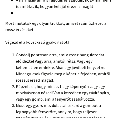
is emlékszik, hogyan kell jól éreznie magát.
………
Most mutatok egy olyan trükköt, amivel száműzheted a
rossz érzéseket.
Végezd el a következő gyakorlatot!
Gondolj pontosan arra, ami a rossz hangulatodat
előidézte! Vagy arra, amitől félsz. Vagy egy
kellemetlen emlékre. Akár egy jövőbeli helyzetre.
Mindegy, csak figyeld meg a képet a fejedben, amitől
rosszul érzed magad.
Képzeld el, hogy mindezt egy képernyőn vagy egy
mozivásznon nézed! Van a kezedben egy távirányító,
vagy egy gomb, ami a fényerőt szabályozza.
Most egy gyors mozdulattal tekerd a gombot a
legnagyobb fényerőre, annyira, hogy teljesen
kifehéredjen a kép. Egyik pillanatban még látod, a