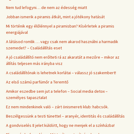
Nem tud lefogyni… de nem az édesség miatt
Jobban ismerik a piramis átkát, mint a jótékony hatását
Mi történik egy élőlénnyel a piramisban? Kísérletek a piramis
energiájával
A látásod romlik … vagy csak nem akarod használni a harmadik
szemedet? – Családállítás eset
A jó családállító nem erőlteti rá az akaratát a mezőre – mikor az
állítás teljesen más irányba visz
A családállítónak is lehetnek korlátai – válassz jó szakembert!
Az első számú parfümőr a Teremtő
Amikor eszedbe sem jut a telefon – Social media detox –
személyes tapasztalat
Ez nem mindenkinek való – zárt önismereti klub: habcsók.
Beszélgessünk a testi tünettel – aranyér, identitás és családállítás
A gondviselés 8 jelet küldött, hogy ne menjek el a színházba!