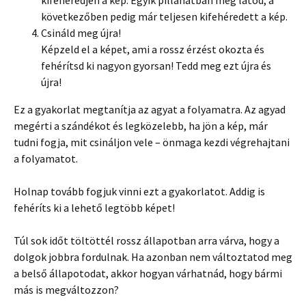
következőben pedig már teljesen kifehéredett a kép.
Csináld meg újra!
Képzeld el a képet, ami a rossz érzést okozta és
fehérítsd ki nagyon gyorsan! Tedd meg ezt újra és
újra!
Ez a gyakorlat megtanítja az agyat a folyamatra. Az agyad
megérti a szándékot és legközelebb, ha jön a kép, már
tudni fogja, mit csináljon vele – önmaga kezdi végrehajtani
a folyamatot.
Holnap tovább fogjuk vinni ezt a gyakorlatot. Addig is
fehéríts ki a lehető legtöbb képet!
Túl sok időt töltöttél rossz állapotban arra várva, hogy a
dolgok jobbra fordulnak. Ha azonban nem változtatod meg
a belső állapotodat, akkor hogyan várhatnád, hogy bármi
más is megváltozzon?