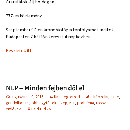
Gratulálok, élj boldogan!
777-es közlemény:
Szeptember 07-én kronobiológia tanfolyamot indítok
Budapesten 7 hétfőn keresztül napközben.
Részletek itt.
NLP – Minden fejben dől el
augusztus 10, 2015
Uncategorized
elképzelni
,
elme
,
gondolkodás
,
jobb agyfélteke
,
kép
,
NLP
,
probléma
,
rossz
emlékek
Hajdú Ildikó