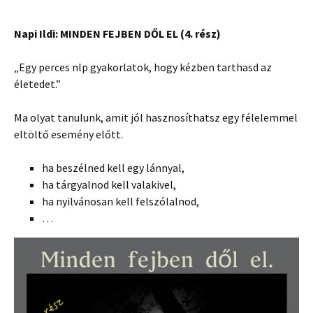
Napi Ildi: MINDEN FEJBEN DŐL EL (4. rész)
„Egy perces nlp gyakorlatok, hogy kézben tarthasd az
életedet.”
Ma olyat tanulunk, amit jól hasznosíthatsz egy félelemmel
eltöltő esemény előtt.
ha beszélned kell egy lánnyal,
ha tárgyalnod kell valakivel,
ha nyilvánosan kell felszólalnod,
…