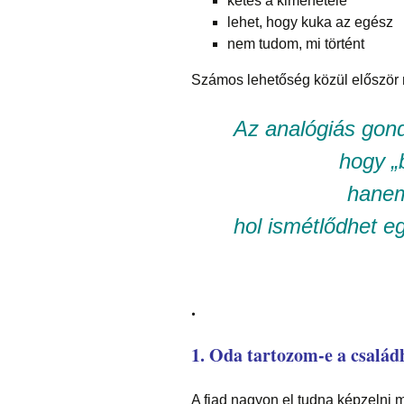
kétes a kimenetele
lehet, hogy kuka az egész
nem tudom, mi történt
Számos lehetőség közül először
Az analógiás gon
hogy „b
hanem
hol ismétlődhet eg
.
1. Oda tartozom-e a csalá
A fiad nagyon el tudna képzelni 