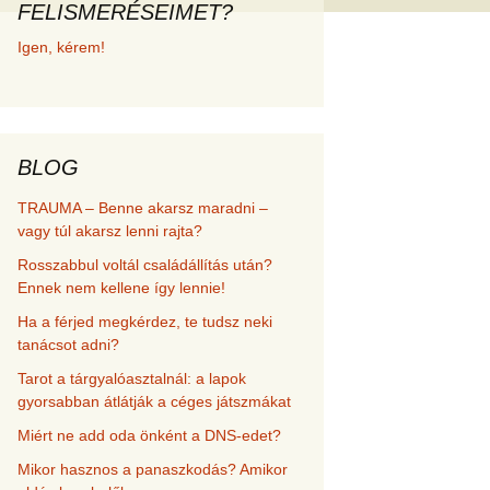
FELISMERÉSEIMET?
met és
Igen, kérem!
erződési
BLOG
TRAUMA – Benne akarsz maradni –
vagy túl akarsz lenni rajta?
Rosszabbul voltál családállítás után?
Ennek nem kellene így lennie!
Ha a férjed megkérdez, te tudsz neki
tanácsot adni?
Tarot a tárgyalóasztalnál: a lapok
gyorsabban átlátják a céges játszmákat
Miért ne add oda önként a DNS-edet?
Mikor hasznos a panaszkodás? Amikor