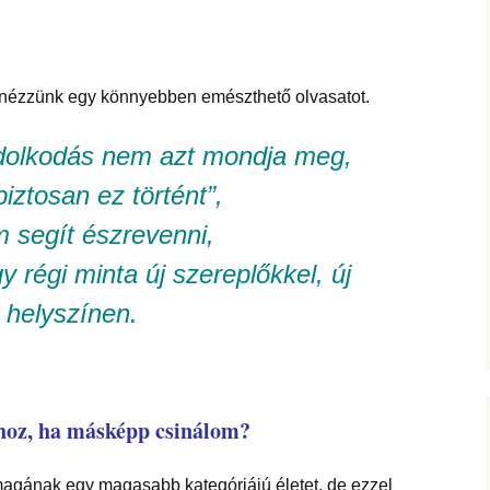
 nézzünk egy könnyebben emészthető olvasatot.
dolkodás nem azt mondja meg,
iztosan ez történt”,
 segít észrevenni,
y régi minta új szereplőkkel, új
helyszínen.
dhoz, ha másképp csinálom?
magának egy magasabb kategóriájú életet, de ezzel