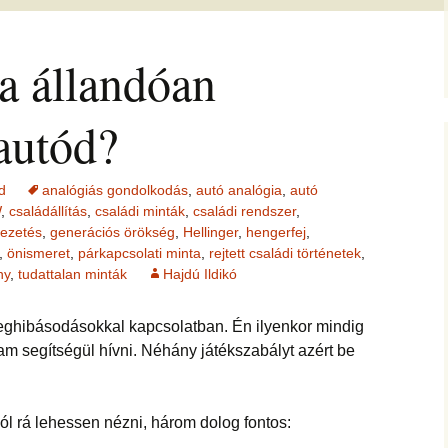
jesztő
ítás –
ság, pénz
felismerései
AMIRE RÁJÖTTEM 5.
Ítélkezőlap – segédlet a
ÉFT esetek 4.
eseteimet?
KÖZVETÍTÉS –
módszerhez
Ingás Lélekállítás
ha állandóan
gával –
LYAM
tanfolyam
delmek a
Cikkek a fogyás
ÉFT esetek –
Általános Sz
ás, evés,
témakörében
tanítványoktól
Feltételek
IKA
en
OGLALKOZÁS
T félelem,
autód?
ás, harag
Vegyes esetek
i elemzés
ése
K
Alternatív megoldások
d
analógiás gondolkodás
,
autó analógia
,
autó
lógia –
Kronobiológiai
problémákra
iológia
am
számolóprogram
W
,
családállítás
,
családi minták
,
családi rendszer
,
ók
vezetés
,
generációs örökség
,
Hellinger
,
hengerfej
,
Kronobiológiai esetek
,
önismeret
,
párkapcsolati minta
,
rejtett családi történetek
,
KATIE – 4
S TANFOLYAM
ny
,
tudattalan minták
Hajdú Ildikó
FASTER EFT esetek
 és tudatszintek
ghibásodásokkal kapcsolatban. Én ilyenkor mindig
ója
GYEREKBAJOK
Ügyfelek meséi
m segítségül hívni. Néhány játékszabályt azért be
J
ÁLLÍTÁST!
A saját mesém
jól rá lehessen nézni, három dolog fontos:
s
Megvásárolható