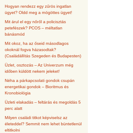
Hogyan rendezz egy zűrös ingatlan
ügyet? Oldd meg a mögöttes ügyet!
Mit árul el egy nőről a policisztás
petefészek? PCOS – méltatlan
bánásmód
Mit okoz, ha az őseid másodlagos
okoknál fogva házasodtak?
(Családállítás Szegeden és Budapesten)
Üzlet, osztozás – Az Univerzum még
időben küldött nekem jeleket!
Néha a párkapcsolati gondok csupán
energetikai gondok – Bioritmus és
Kronobiológia
Üzleti elakadás – feltárás és megoldás 5
perc alatt
Milyen családi titkot képviselsz az
életeddel? Semmit nem lehet büntetlenül
eltitkolni