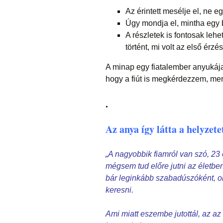
Az érintett mesélje el, ne eg
Úgy mondja el, mintha egy 
A részletek is fontosak leh
történt, mi volt az első érzés
A minap egy fiatalember anyukáj
hogy a fiút is megkérdezzem, mer
.
Az anya így látta a helyzete
„A nagyobbik fiamról van szó, 23 
mégsem tud előre jutni az életben
bár leginkább szabadúszóként, on
keresni.
Ami miatt eszembe jutottál, az a