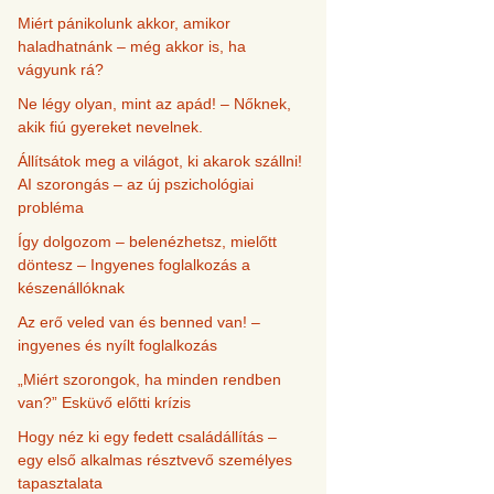
Miért pánikolunk akkor, amikor
haladhatnánk – még akkor is, ha
vágyunk rá?
Ne légy olyan, mint az apád! – Nőknek,
akik fiú gyereket nevelnek.
Állítsátok meg a világot, ki akarok szállni!
AI szorongás – az új pszichológiai
probléma
Így dolgozom – belenézhetsz, mielőtt
döntesz – Ingyenes foglalkozás a
készenállóknak
Az erő veled van és benned van! –
ingyenes és nyílt foglalkozás
„Miért szorongok, ha minden rendben
van?” Esküvő előtti krízis
Hogy néz ki egy fedett családállítás –
egy első alkalmas résztvevő személyes
tapasztalata