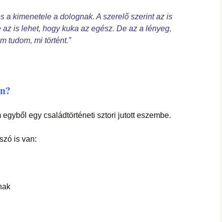
s a kimenetele a dolognak. A szerelő szerint az is
 az is lehet, hogy kuka az egész. De az a lényeg,
m tudom, mi történt.”
an?
yből egy családtörténeti sztori jutott eszembe.
szó is van:
nak