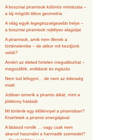
A boszniai piramisok különös mintázata –
a táj mögötti titkos geometria
A világ egyik legegészségesebb helye –
a boszniai piramisok rejtélyes alagútjai
A piramisok, amik nem illenek a
történelembe – de akkor mit kezdjünk
velük?
Amiért az életed hirtelen megváltozhat –
megszállók, entitások és ingázás
Nem tud lefogyni… de nem az édesség
miatt
Jobban ismerik a piramis átkát, mint a
jótékony hatását
Mi történik egy élőlénnyel a piramisban?
Kísérletek a piramis energiájával
A látásod romlik … vagy csak nem
akarod használni a harmadik szemedet?