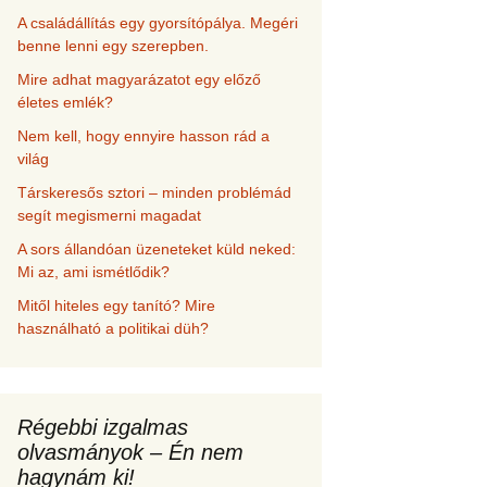
A családállítás egy gyorsítópálya. Megéri
benne lenni egy szerepben.
Mire adhat magyarázatot egy előző
életes emlék?
Nem kell, hogy ennyire hasson rád a
világ
Társkeresős sztori – minden problémád
segít megismerni magadat
A sors állandóan üzeneteket küld neked:
Mi az, ami ismétlődik?
Mitől hiteles egy tanító? Mire
használható a politikai düh?
Régebbi izgalmas
olvasmányok – Én nem
hagynám ki!