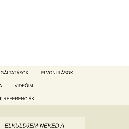
Keresés:
LGÁLTATÁSOK
ELVONULÁSOK
A
ZSIGE BOLT
VIDEÓIM
ELVONULÁS –
Magyarországon
, REFERENCIÁK
 tájékoztató
hogy
ELKÜLDJEM NEKED A
ked az új