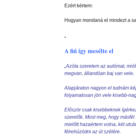
Ezért kértem:
Hogyan mondaná el mindezt a saj
.
A fiú így mesélte el
„Azóta szeretem az autómat, miót
megvan, állandóan baj van vele.
Alapjáraton nagyon el tudnám ké
folyamatosan jön vele kisebb-na
Először csak kisebbeknek ígérkez
szerelők. Most meg, hogy másfél 
mielőtt hazaértem volna, két utc
félrehúzódni az út szélére.