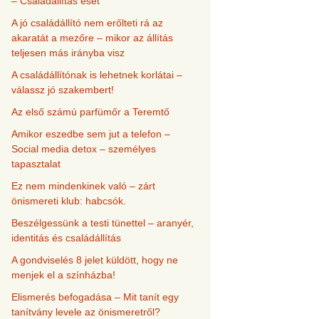
– Családállítás eset
A jó családállító nem erőlteti rá az
akaratát a mezőre – mikor az állítás
teljesen más irányba visz
A családállítónak is lehetnek korlátai –
válassz jó szakembert!
Az első számú parfümőr a Teremtő
Amikor eszedbe sem jut a telefon –
Social media detox – személyes
tapasztalat
Ez nem mindenkinek való – zárt
önismereti klub: habcsók.
Beszélgessünk a testi tünettel – aranyér,
identitás és családállítás
A gondviselés 8 jelet küldött, hogy ne
menjek el a színházba!
Elismerés befogadása – Mit tanít egy
tanítvány levele az önismeretről?