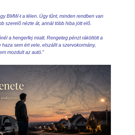
 egy BMW-t a télen. Úgy tűnt, minden rendben van
b szerelő nézte át, annál több hiba jött elő.
nél a hengerfej miatt. Rengeteg pénzt ráköltött a
 haza sem ért vele, elszállt a szervokormány,
em mozdult az autó.”