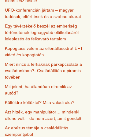
oldás lesz belőle
UFO-konferencián jártam – magyar
tudósok, eltérítések és a szabad akarat
Egy távérzékelő beszél az emberiség
történetének legnagyobb eltitkolásáról –
leleplezés és felkavaró tartalom
Kopogtass velem az ellenállásodra! ÉFT
videó és kopogtatás
Miért nincs a férfiaknak párkapcsolata a
családunkban?- Családállítás a piramis
tövében
Mit jelent, ha állandóan elromlik az
autód?
Külföldre költöztél? Mi a valódi oka?
Azt hitték, egy manipulátor… mindenki
ellene volt – de nem azért, amit gondolt
Az abúzus témája a családállítás
szempontjából