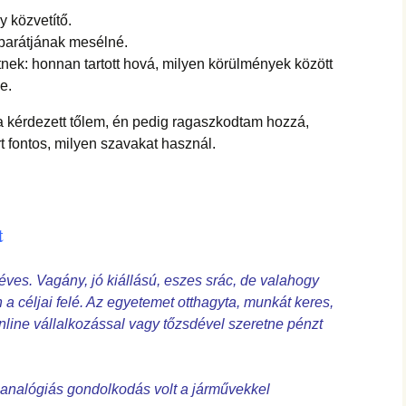
hanganyagok – régebbi
foglalkozások
y közvetítő.
barátjának mesélné.
etnek: honnan tartott hová, milyen körülmények között
e.
a kérdezett tőlem, én pedig ragaszkodtam hozzá,
t fontos, milyen szavakat használ.
t
éves. Vagány, jó kiállású, eszes srác, de valahogy
 a céljai felé. Az egyetemet otthagyta, munkát keres,
line vállalkozással vagy tőzsdével szeretne pénzt
z analógiás gondolkodás volt a járművekkel