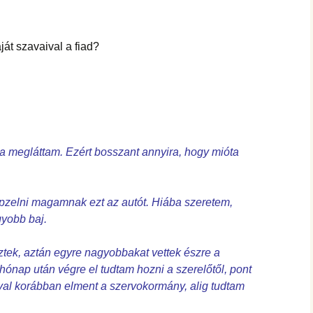
át szavaival a fiad?
a megláttam. Ezért bosszant annyira, hogy mióta
pzelni magamnak ezt az autót. Hiába szeretem,
gyobb baj.
tek, aztán egyre nagyobbakat vettek észre a
hónap után végre el tudtam hozni a szerelőtől, pont
ával korábban elment a szervokormány, alig tudtam