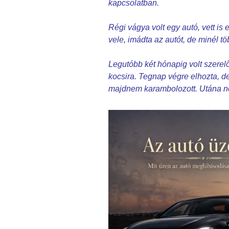
kapcsolatban.
Régi vágya volt egy autó, vett is
vele, imádta az autót, de minél töb
Legutóbb két hónapig volt szerelő
kocsira. Tegnap végre elhozta, de
majdnem karambolozott. Utána n