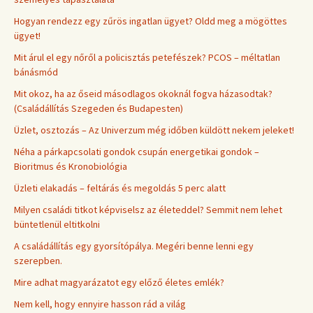
Hogyan rendezz egy zűrös ingatlan ügyet? Oldd meg a mögöttes
ügyet!
Mit árul el egy nőről a policisztás petefészek? PCOS – méltatlan
bánásmód
Mit okoz, ha az őseid másodlagos okoknál fogva házasodtak?
(Családállítás Szegeden és Budapesten)
Üzlet, osztozás – Az Univerzum még időben küldött nekem jeleket!
Néha a párkapcsolati gondok csupán energetikai gondok –
Bioritmus és Kronobiológia
Üzleti elakadás – feltárás és megoldás 5 perc alatt
Milyen családi titkot képviselsz az életeddel? Semmit nem lehet
büntetlenül eltitkolni
A családállítás egy gyorsítópálya. Megéri benne lenni egy
szerepben.
Mire adhat magyarázatot egy előző életes emlék?
Nem kell, hogy ennyire hasson rád a világ