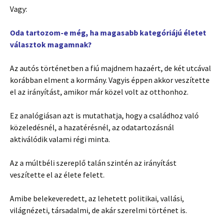
Vagy:
Oda tartozom-e még, ha magasabb kategóriájú életet
választok magamnak?
Az autós történetben a fiú majdnem hazaért, de két utcával
korábban elment a kormány. Vagyis éppen akkor veszítette
el az irányítást, amikor már közel volt az otthonhoz.
Ez analógiásan azt is mutathatja, hogy a családhoz való
közeledésnél, a hazatérésnél, az odatartozásnál
aktiválódik valami régi minta.
Az a múltbéli szereplő talán szintén az irányítást
veszítette el az élete felett.
Amibe belekeveredett, az lehetett politikai, vallási,
világnézeti, társadalmi, de akár szerelmi történet is.