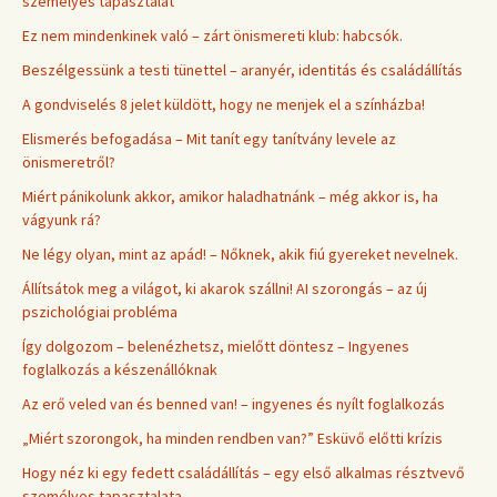
személyes tapasztalat
Ez nem mindenkinek való – zárt önismereti klub: habcsók.
Beszélgessünk a testi tünettel – aranyér, identitás és családállítás
A gondviselés 8 jelet küldött, hogy ne menjek el a színházba!
Elismerés befogadása – Mit tanít egy tanítvány levele az
önismeretről?
Miért pánikolunk akkor, amikor haladhatnánk – még akkor is, ha
vágyunk rá?
Ne légy olyan, mint az apád! – Nőknek, akik fiú gyereket nevelnek.
Állítsátok meg a világot, ki akarok szállni! AI szorongás – az új
pszichológiai probléma
Így dolgozom – belenézhetsz, mielőtt döntesz – Ingyenes
foglalkozás a készenállóknak
Az erő veled van és benned van! – ingyenes és nyílt foglalkozás
„Miért szorongok, ha minden rendben van?” Esküvő előtti krízis
Hogy néz ki egy fedett családállítás – egy első alkalmas résztvevő
személyes tapasztalata