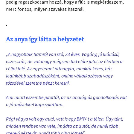
pedig ragaszkodtam hozzá, hogy a fiút is megkérdezzem,
mert fontos, milyen szavakat használ.
.
Az anya így látta a helyzetet
„A nagyobbik fiamról van szó, 23 éves. Vagány, jó kiállású,
eszes srác, de valahogy mégsem tud előre jutni az életben a
céljai felé. Az egyetemet otthagyta, munkát keres, bár
leginkább szabadúszóként, online vállalkozással vagy
tőzsdével szeretne pénzt keresni.
Ami miatt eszembe jutottál, az az analógiás gondolkodás volt
a járművekkel kapcsolatban.
Régi vágya volt egy autó, vett is egy BMW-t a télen. Úgy tűnt,
minden rendben van vele, imádta az autót, de minél több
szerelő nézte át, annál több hiba jött elő.