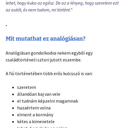
lehet, hogy kuka az egész. De az a lényeg, hogy szeretem ezt
az autót, és nem tudom, mi történt.”
.
Mit mutathat ez analógiásan?
Analógiásan gondolkodva nekem egyből egy
családtörténeti sztori jutott eszembe.
A fiú történetében több erős kulcsszó is van:
szeretem
állandóan baj van vele
el tudnám képzelni magamnak
hazaértem volna
elment a kormány
kétes a kimenetele