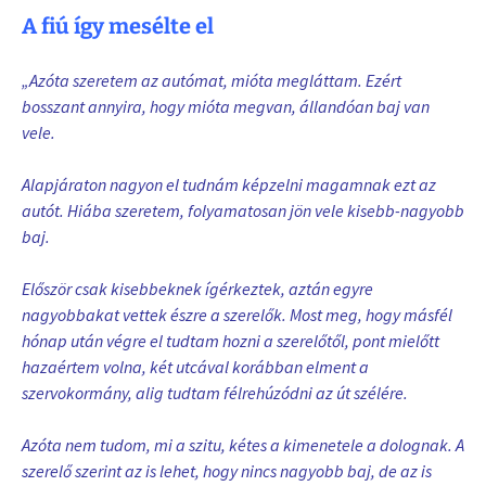
A fiú így mesélte el
„Azóta szeretem az autómat, mióta megláttam. Ezért
bosszant annyira, hogy mióta megvan, állandóan baj van
vele.
Alapjáraton nagyon el tudnám képzelni magamnak ezt az
autót. Hiába szeretem, folyamatosan jön vele kisebb-nagyobb
baj.
Először csak kisebbeknek ígérkeztek, aztán egyre
nagyobbakat vettek észre a szerelők. Most meg, hogy másfél
hónap után végre el tudtam hozni a szerelőtől, pont mielőtt
hazaértem volna, két utcával korábban elment a
szervokormány, alig tudtam félrehúzódni az út szélére.
Azóta nem tudom, mi a szitu, kétes a kimenetele a dolognak. A
szerelő szerint az is lehet, hogy nincs nagyobb baj, de az is