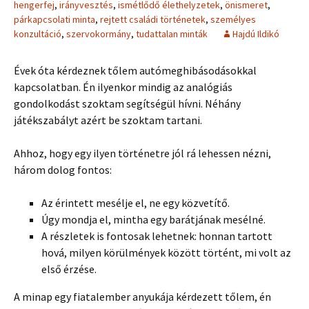
hengerfej
,
irányvesztés
,
ismétlődő élethelyzetek
,
önismeret
,
párkapcsolati minta
,
rejtett családi történetek
,
személyes
konzultáció
,
szervokormány
,
tudattalan minták
Hajdú Ildikó
Évek óta kérdeznek tőlem autómeghibásodásokkal
kapcsolatban. Én ilyenkor mindig az analógiás
gondolkodást szoktam segítségül hívni. Néhány
játékszabályt azért be szoktam tartani.
Ahhoz, hogy egy ilyen történetre jól rá lehessen nézni,
három dolog fontos:
Az érintett mesélje el, ne egy közvetítő.
Úgy mondja el, mintha egy barátjának mesélné.
A részletek is fontosak lehetnek: honnan tartott
hová, milyen körülmények között történt, mi volt az
első érzése.
A minap egy fiatalember anyukája kérdezett tőlem, én