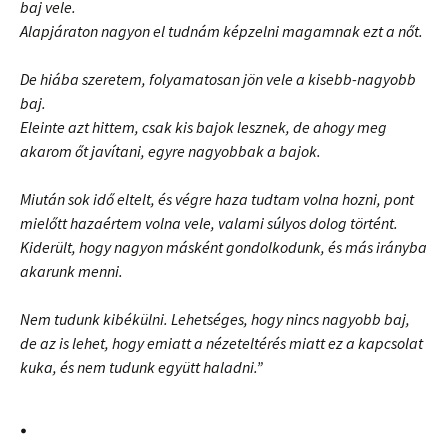
baj vele.
Alapjáraton nagyon el tudnám képzelni magamnak ezt a nőt.
De hiába szeretem, folyamatosan jön vele a kisebb-nagyobb
baj.
Eleinte azt hittem, csak kis bajok lesznek, de ahogy meg
akarom őt javítani, egyre nagyobbak a bajok.
Miután sok idő eltelt, és végre haza tudtam volna hozni, pont
mielőtt hazaértem volna vele, valami súlyos dolog történt.
Kiderült, hogy nagyon másként gondolkodunk, és más irányba
akarunk menni.
Nem tudunk kibékülni.
Lehetséges, hogy nincs nagyobb baj,
de az is lehet, hogy emiatt a nézeteltérés miatt ez a kapcsolat
kuka, és nem tudunk együtt haladni.”
.