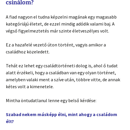
csinálom?
A fiad nagyon el tudna képzelni magának egy magasabb
kategóriájú életet, de ezzel mindig adódik valami baj. A
végső figyelmeztetés már szinte életveszélyes volt.
Ez a hazafelé vezető úton történt, vagyis amikor a
családhoz közeledett.
Tehát ez lehet egy családtörténeti dolog is, ahol ő tudat
alatt érzékeli, hogy a családban van egy olyan történet,
amelyben valaki ment a szíve után, többre vitte, de annak
kétes volt a kimenetele.
Mintha öntudatlanul lenne egy belső kérdése:
Szabad nekem másképp élni, mint ahogy a családom
élt?