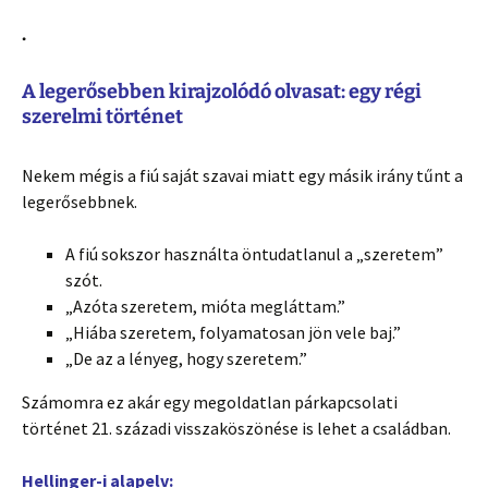
.
A legerősebben kirajzolódó olvasat: egy régi
szerelmi történet
Nekem mégis a fiú saját szavai miatt egy másik irány tűnt a
legerősebbnek.
A fiú sokszor használta öntudatlanul a „szeretem”
szót.
„Azóta szeretem, mióta megláttam.”
„Hiába szeretem, folyamatosan jön vele baj.”
„De az a lényeg, hogy szeretem.”
Számomra ez akár egy megoldatlan párkapcsolati
történet 21. századi visszaköszönése is lehet a családban.
Hellinger-i alapelv: