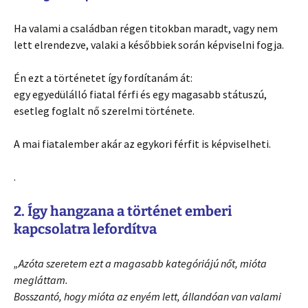
Ha valami a családban régen titokban maradt, vagy nem
lett elrendezve, valaki a későbbiek során képviselni fogja.
Én ezt a történetet így fordítanám át:
egy egyedülálló fiatal férfi és egy magasabb státuszú,
esetleg foglalt nő szerelmi története.
A mai fiatalember akár az egykori férfit is képviselheti.
.
2. Így hangzana a történet emberi
kapcsolatra lefordítva
„Azóta szeretem ezt a magasabb kategóriájú nőt, mióta
megláttam.
Bosszantó, hogy mióta az enyém lett, állandóan van valami