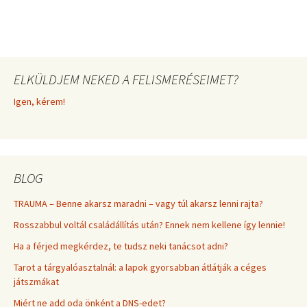
ELKÜLDJEM NEKED A FELISMERÉSEIMET?
Igen, kérem!
BLOG
TRAUMA – Benne akarsz maradni – vagy túl akarsz lenni rajta?
Rosszabbul voltál családállítás után? Ennek nem kellene így lennie!
Ha a férjed megkérdez, te tudsz neki tanácsot adni?
Tarot a tárgyalóasztalnál: a lapok gyorsabban átlátják a céges
játszmákat
Miért ne add oda önként a DNS-edet?