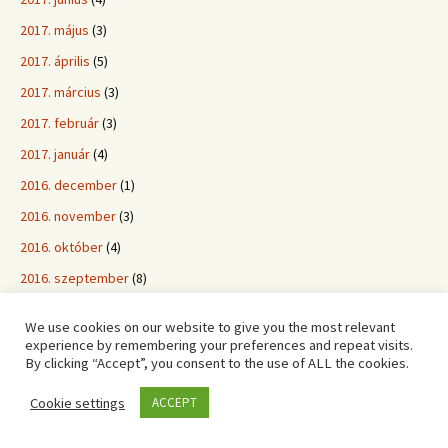
2017. május
(3)
2017. április
(5)
2017. március
(3)
2017. február
(3)
2017. január
(4)
2016. december
(1)
2016. november
(3)
2016. október
(4)
2016. szeptember
(8)
2016. augusztus
(4)
We use cookies on our website to give you the most relevant
2016. július
(3)
experience by remembering your preferences and repeat visits.
By clicking “Accept”, you consent to the use of ALL the cookies.
2016. június
(4)
2016. május
(7)
Cookie settings
ACCEPT
2016. április
(6)