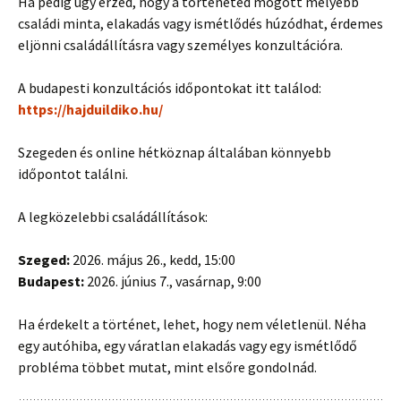
Ha pedig úgy érzed, hogy a történeted mögött mélyebb
családi minta, elakadás vagy ismétlődés húzódhat, érdemes
eljönni családállításra vagy személyes konzultációra.
A budapesti konzultációs időpontokat itt találod:
https://hajduildiko.hu/
Szegeden és online hétköznap általában könnyebb
időpontot találni.
A legközelebbi családállítások:
Szeged:
2026. május 26., kedd, 15:00
Budapest:
2026. június 7., vasárnap, 9:00
Ha érdekelt a történet, lehet, hogy nem véletlenül. Néha
egy autóhiba, egy váratlan elakadás vagy egy ismétlődő
probléma többet mutat, mint elsőre gondolnád.