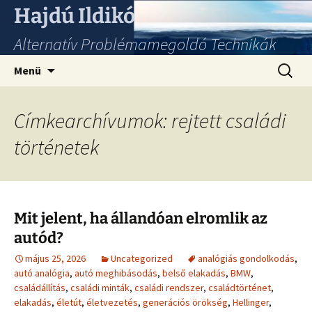
Hajdú Ildikó
Alternatív Problémamegoldó Technikák
Ugrás
Keresés
Menü
a
tartalomhoz
Címkearchívumok: rejtett családi
történetek
Mit jelent, ha állandóan elromlik az
autód?
május 25, 2026
Uncategorized
analógiás gondolkodás
,
autó analógia
,
autó meghibásodás
,
belső elakadás
,
BMW
,
családállítás
,
családi minták
,
családi rendszer
,
családtörténet
,
elakadás
,
életút
,
életvezetés
,
generációs örökség
,
Hellinger
,