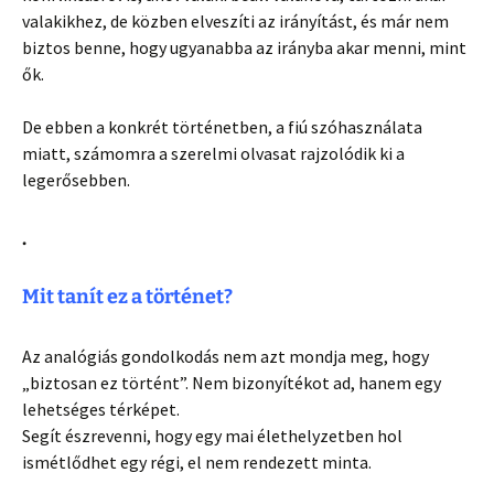
valakikhez, de közben elveszíti az irányítást, és már nem
biztos benne, hogy ugyanabba az irányba akar menni, mint
ők.
De ebben a konkrét történetben, a fiú szóhasználata
miatt, számomra a szerelmi olvasat rajzolódik ki a
legerősebben.
.
Mit tanít ez a történet?
Az analógiás gondolkodás nem azt mondja meg, hogy
„biztosan ez történt”. Nem bizonyítékot ad, hanem egy
lehetséges térképet.
Segít észrevenni, hogy egy mai élethelyzetben hol
ismétlődhet egy régi, el nem rendezett minta.