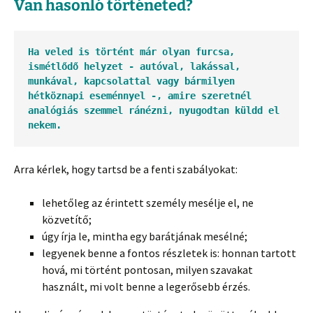
Van hasonló történeted?
Ha veled is történt már olyan furcsa, 
ismétlődő helyzet - autóval, lakással, 
munkával, kapcsolattal vagy bármilyen 
hétköznapi eseménnyel -, amire szeretnél 
analógiás szemmel ránézni, nyugodtan küldd el 
nekem.
Arra kérlek, hogy tartsd be a fenti szabályokat:
lehetőleg az érintett személy mesélje el, ne
közvetítő;
úgy írja le, mintha egy barátjának mesélné;
legyenek benne a fontos részletek is: honnan tartott
hová, mi történt pontosan, milyen szavakat
használt, mi volt benne a legerősebb érzés.