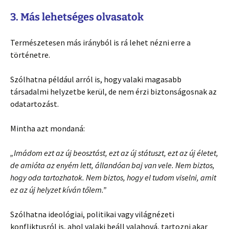
3. Más lehetséges olvasatok
Természetesen más irányból is rá lehet nézni erre a
történetre.
Szólhatna például arról is, hogy valaki magasabb
társadalmi helyzetbe kerül, de nem érzi biztonságosnak az
odatartozást.
Mintha azt mondaná:
„Imádom ezt az új beosztást, ezt az új státuszt, ezt az új életet,
de amióta az enyém lett, állandóan baj van vele. Nem biztos,
hogy oda tartozhatok. Nem biztos, hogy el tudom viselni, amit
ez az új helyzet kíván tőlem.”
Szólhatna ideológiai, politikai vagy világnézeti
konfliktusról is, ahol valaki beáll valahová, tartozni akar