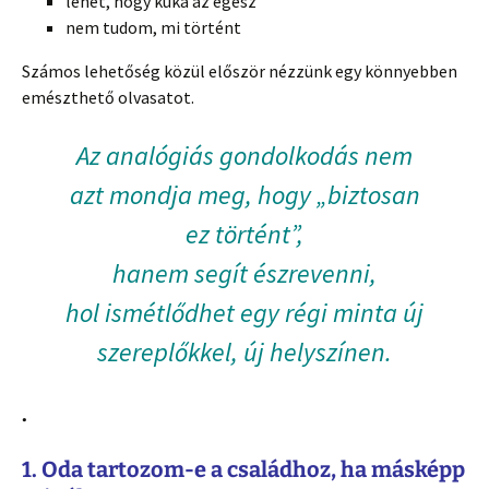
lehet, hogy kuka az egész
nem tudom, mi történt
Számos lehetőség közül először nézzünk egy könnyebben
emészthető olvasatot.
Az analógiás gondolkodás nem
azt mondja meg, hogy „biztosan
ez történt”,
hanem segít észrevenni,
hol ismétlődhet egy régi minta új
szereplőkkel, új helyszínen.
.
1. Oda tartozom-e a családhoz, ha másképp