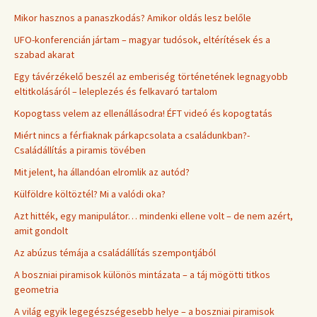
Mikor hasznos a panaszkodás? Amikor oldás lesz belőle
UFO-konferencián jártam – magyar tudósok, eltérítések és a
szabad akarat
Egy távérzékelő beszél az emberiség történetének legnagyobb
eltitkolásáról – leleplezés és felkavaró tartalom
Kopogtass velem az ellenállásodra! ÉFT videó és kopogtatás
Miért nincs a férfiaknak párkapcsolata a családunkban?-
Családállítás a piramis tövében
Mit jelent, ha állandóan elromlik az autód?
Külföldre költöztél? Mi a valódi oka?
Azt hitték, egy manipulátor… mindenki ellene volt – de nem azért,
amit gondolt
Az abúzus témája a családállítás szempontjából
A boszniai piramisok különös mintázata – a táj mögötti titkos
geometria
A világ egyik legegészségesebb helye – a boszniai piramisok