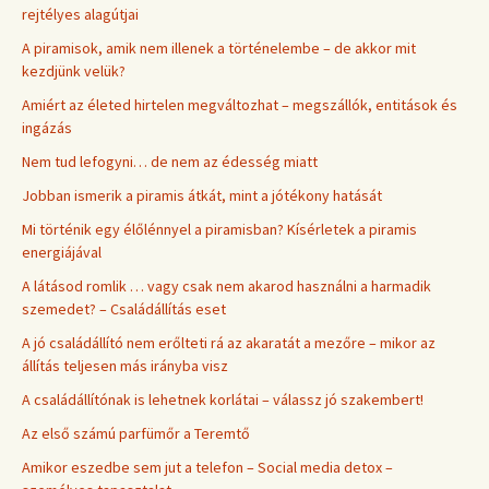
rejtélyes alagútjai
A piramisok, amik nem illenek a történelembe – de akkor mit
kezdjünk velük?
Amiért az életed hirtelen megváltozhat – megszállók, entitások és
ingázás
Nem tud lefogyni… de nem az édesség miatt
Jobban ismerik a piramis átkát, mint a jótékony hatását
Mi történik egy élőlénnyel a piramisban? Kísérletek a piramis
energiájával
A látásod romlik … vagy csak nem akarod használni a harmadik
szemedet? – Családállítás eset
A jó családállító nem erőlteti rá az akaratát a mezőre – mikor az
állítás teljesen más irányba visz
A családállítónak is lehetnek korlátai – válassz jó szakembert!
Az első számú parfümőr a Teremtő
Amikor eszedbe sem jut a telefon – Social media detox –