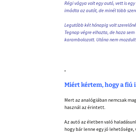
Régi vágya volt egy autó, vett is eg
imádta az autót, de minél több szere
Legutóbb két hónapig volt szerelőnél
Tegnap végre elhozta, de haza sem 
karambolozott. Utána nem mozdult 
.
Miért kértem, hogy a fiú i
Mert az analógiában nemcsak maga
használ az érintett.
Az autó az életben való haladásun
hogy bár lenne egy jó lehetősége, 