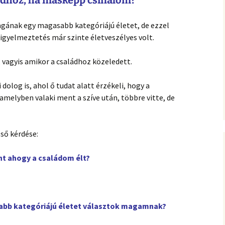
ládhoz, ha másképp csinálom?
agának egy magasabb kategóriájú életet, de ezzel
figyelmeztetés már szinte életveszélyes volt.
 vagyis amikor a családhoz közeledett.
dolog is, ahol ő tudat alatt érzékeli, hogy a
amelyben valaki ment a szíve után, többre vitte, de
ső kérdése:
t ahogy a családom élt?
bb kategóriájú életet választok magamnak?