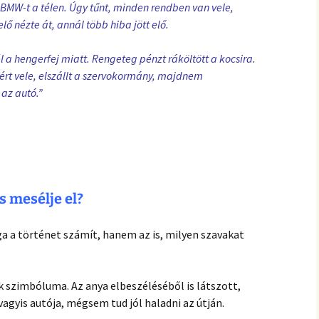
y BMW-t a télen. Úgy tűnt, minden rendben van vele,
lő nézte át, annál több hiba jött elő.
 a hengerfej miatt. Rengeteg pénzt ráköltött a kocsira.
ért vele, elszállt a szervokormány, majdnem
az autó.”
s mesélje el?
 a történet számít, hanem az is, milyen szavakat
k szimbóluma. Az anya elbeszéléséből is látszott,
vagyis autója, mégsem tud jól haladni az útján.