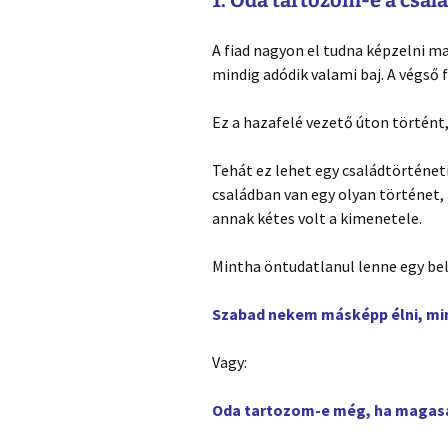
1. Oda tartozom-e a csa
A fiad nagyon el tudna képzelni m
mindig adódik valami baj. A végső 
Ez a hazafelé vezető úton történt,
Tehát ez lehet egy családtörténeti 
családban van egy olyan történet, 
annak kétes volt a kimenetele.
Mintha öntudatlanul lenne egy bel
Szabad nekem másképp élni, min
Vagy:
Oda tartozom-e még, ha magasa