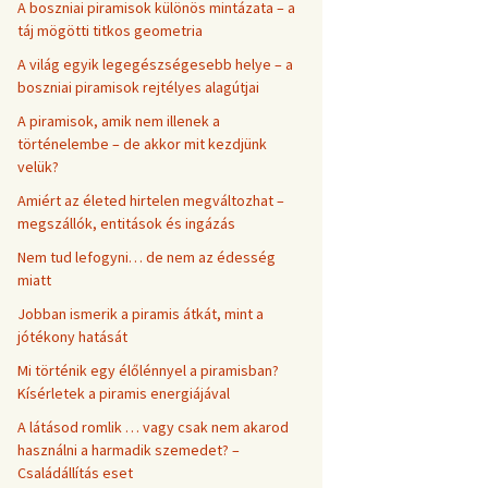
A boszniai piramisok különös mintázata – a
táj mögötti titkos geometria
A világ egyik legegészségesebb helye – a
boszniai piramisok rejtélyes alagútjai
A piramisok, amik nem illenek a
történelembe – de akkor mit kezdjünk
velük?
Amiért az életed hirtelen megváltozhat –
megszállók, entitások és ingázás
Nem tud lefogyni… de nem az édesség
miatt
Jobban ismerik a piramis átkát, mint a
jótékony hatását
Mi történik egy élőlénnyel a piramisban?
Kísérletek a piramis energiájával
A látásod romlik … vagy csak nem akarod
használni a harmadik szemedet? –
Családállítás eset