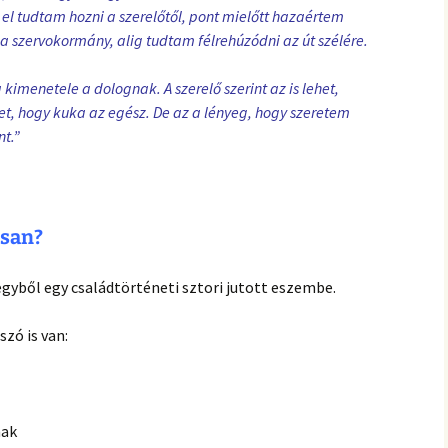
el tudtam hozni a szerelőtől, pont mielőtt hazaértem
a szervokormány, alig tudtam félrehúzódni az út szélére.
 kimenetele a dolognak. A szerelő szerint az is lehet,
het, hogy kuka az egész. De az a lényeg, hogy szeretem
nt.”
ásan?
yből egy családtörténeti sztori jutott eszembe.
szó is van:
nak