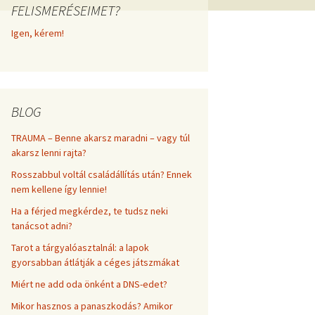
FELISMERÉSEIMET?
frekvenciákkal
Korlátozó hiedelmek a
testsúly, elhízás, evés, …
Igen, kérem!
AZ ÉLET DOLGAI
témakörében
RÖVIDEN
BLOG
TRAUMA – Benne akarsz maradni – vagy túl
akarsz lenni rajta?
Rosszabbul voltál családállítás után? Ennek
nem kellene így lennie!
Ha a férjed megkérdez, te tudsz neki
tanácsot adni?
Tarot a tárgyalóasztalnál: a lapok
gyorsabban átlátják a céges játszmákat
Miért ne add oda önként a DNS-edet?
Mikor hasznos a panaszkodás? Amikor