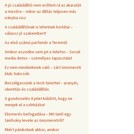
A jó családállító nem erőlteti rá az akaratát
a mezőre – mikor az állítás teljesen más
irányba visz
A családállítónak is lehetnek korlátai –
válassz jó szakembert!
Az első számú parfümőr a Teremtő
Amikor eszedbe sem jut a telefon – Social
media detox – személyes tapasztalat
Ez nem mindenkinek való – zárt önismereti
klub: habcsók.
Beszélgessünk a testi tünettel – aranyér,
identitás és családállítás
A gondviselés 8 jelet küldött, hogy ne
menjek el a színházba!
Elismerés befogadása – Mit tanít egy
tanítvány levele az önismeretről?
Miért pánikolunk akkor, amikor