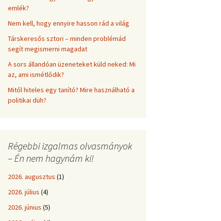
emlék?
Nem kell, hogy ennyire hasson rád a világ
Társkeresős sztori – minden problémád
segít megismerni magadat
A sors állandóan üzeneteket küld neked: Mi
az, ami ismétlődik?
Mitől hiteles egy tanító? Mire használható a
politikai düh?
Régebbi izgalmas olvasmányok
– Én nem hagynám ki!
2026. augusztus
(1)
2026. július
(4)
2026. június
(5)