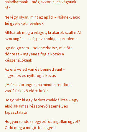
haladhatnánk – még akkor is, ha vágyunk
rá?
Ne légy olyan, mint az apád! – Nőknek, akik
fiú gyereket nevelnek.
Állítsátok meg a világot, ki akarok szállni! AI
szorongás – az új pszichológiai probléma
Így dolgozom – belenézhetsz, mielőtt
döntesz – Ingyenes foglalkozás a
készenállóknak
Az erő veled van és benned van! –
ingyenes és nyílt foglalkozás
„Miért szorongok, ha minden rendben
van?” Esküvő előtti krízis
Hogy néz ki egy fedett családállítás – egy
első alkalmas résztvevő személyes
tapasztalata
Hogyan rendezz egy zűrös ingatlan ügyet?
Oldd meg a mögöttes ügyet!