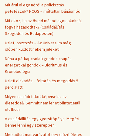
Mit árul el egy nőről a policisztás
petefészek? PCOS – méltatlan bánásmód
Mit okoz, ha az őseid másodlagos okoknál
fogva házasodtak? (Családállítás
Szegeden és Budapesten)
Üzlet, osztozás – Az Univerzum még
időben küldött nekem jeleket!
Néha a párkapcsolati gondok csupán
energetikai gondok – Bioritmus és
Kronobiológia
Üzleti elakadás – feltárás és megoldás 5
perc alatt
Milyen családi titkot képviselsz az
életeddel? Semmit nem lehet büntetlenül
eltitkolni
A családállítás egy gyorsítópálya. Megéri
benne lenni egy szerepben.
Mire adhat magyarázatot egy előző életes