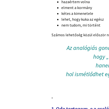
hazaértem volna
elment a kormány
kétes a kimenetele
lehet, hogy kuka az egész
nem tudom, mi történt
Számos lehetőség közül először 
Az analógiás go
hogy „
hanem
hol ismétlődhet eg
.