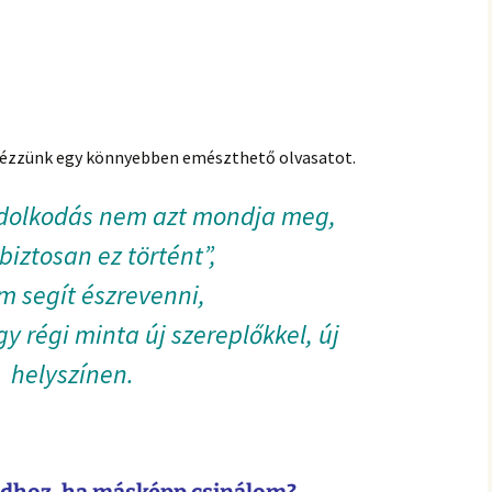
nézzünk egy könnyebben emészthető olvasatot.
ndolkodás nem azt mondja meg,
biztosan ez történt”,
 segít észrevenni,
y régi minta új szereplőkkel, új
helyszínen.