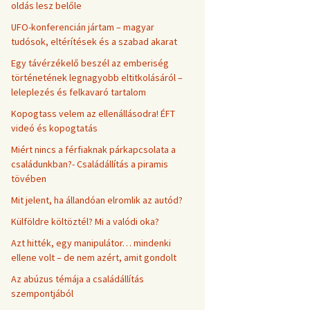
oldás lesz belőle
UFO-konferencián jártam – magyar
tudósok, eltérítések és a szabad akarat
Egy távérzékelő beszél az emberiség
történetének legnagyobb eltitkolásáról –
leleplezés és felkavaró tartalom
Kopogtass velem az ellenállásodra! ÉFT
videó és kopogtatás
Miért nincs a férfiaknak párkapcsolata a
családunkban?- Családállítás a piramis
tövében
Mit jelent, ha állandóan elromlik az autód?
Külföldre költöztél? Mi a valódi oka?
Azt hitték, egy manipulátor… mindenki
ellene volt – de nem azért, amit gondolt
Az abúzus témája a családállítás
szempontjából