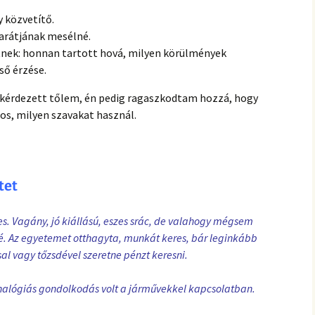
hanganyagok – régebbi
foglalkozások
y közvetítő.
arátjának mesélné.
etnek: honnan tartott hová, milyen körülmények
ső érzése.
 kérdezett tőlem, én pedig ragaszkodtam hozzá, hogy
os, milyen szavakat használ.
tet
es. Vagány, jó kiállású, eszes srác, de valahogy mégsem
felé. Az egyetemet otthagyta, munkát keres, bár leginkább
al vagy tőzsdével szeretne pénzt keresni.
analógiás gondolkodás volt a járművekkel kapcsolatban.