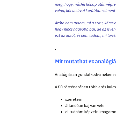
meg, hogy másfél hónap után végre 
volna, két utcával korábban elment 
Azóta nem tudom, mi a szitu, kétes a
hogy nincs nagyobb baj, de az is le
ezt az autót, és nem tudom, mi törté
.
Mit mutathat ez analógi
Analógiásan gondolkodva nekem eg
A fiú történetében több erős kulcs
szeretem
állandóan baj van vele
el tudnám képzelni magam