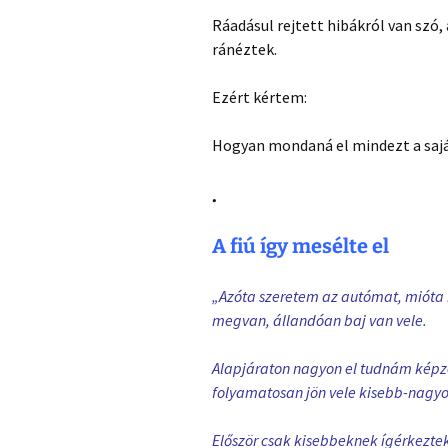
Ráadásul rejtett hibákról van szó
ránéztek.
Ezért kértem:
Hogyan mondaná el mindezt a saját
.
A fiú így mesélte el
„Azóta szeretem az autómat, mióta 
megvan, állandóan baj van vele.
Alapjáraton nagyon el tudnám képz
folyamatosan jön vele kisebb-nagyo
Először csak kisebbeknek ígérkeztek