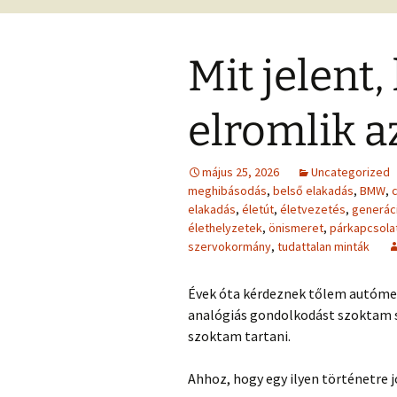
Ingás Közvetítés
ÉFT ismeretter
Ingás Sorstiszt
NÉGY KÉRDÉS – írások
írások 2.
esetek
A
(ítéleteink megfordítása
INGÁS KÖZ
Ingás Lélekállítás
Lélekállítás ing
TANFOLYA
Mit jelent
esetek
MÁTRIXENERGETIKA
ÉLETFORGATÓKÖNYV
ÉFT FOGL
SOROZAT f
elromlik a
BACH VIRÁGESSZENCIÁ
szorongás,
KRONOBIOLÓGIA
Kronobiológiai
elengedés
rendelése
ACCESS
TAROT kártya
május 25, 2026
CONSCIOUSNESS
Uncategorized
Kronobiológ
(sorselemzés és
(hozzáférés a
További kronob
tanfolyam
meghibásodás
,
belső elakadás
,
BMW
,
c
problémafeltárás)
tudatossághoz)
írások és videó
elakadás
,
életút
,
életvezetés
,
generác
BYRON KATI
élethelyzetek
,
önismeret
,
párkapcsolat
FELOLDÁS JÁTÉK
ELENGEDÉS
KÉRDÉS T
szervokormány
,
tudattalan minták
RAJZELEMZÉS
MESE – problémafeltárá
Tünetek és
mesével
korrekciója
Évek óta kérdeznek tőlem autómeg
analógiás gondolkodást szoktam se
TUDATFORMATTÁLÁS
TANULJ
szoktam tartani.
CSALÁDÁLL
Ahhoz, hogy egy ilyen történetre j
Online is