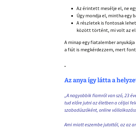
Az érintett mesélje el, ne eg
Úgy mondja el, mintha egy b
A részletek is fontosak leh
között történt, mi volt az el
A minap egy fiatalember anyukája
a fiút is megkérdezzem, mert font
.
Az anya így látta a helyze
„A nagyobbik fiamról van szó, 23 év
tud előre jutni az életben a céljai 
szabadúszóként, online vállalkozáss
Ami miatt eszembe jutottál, az az 