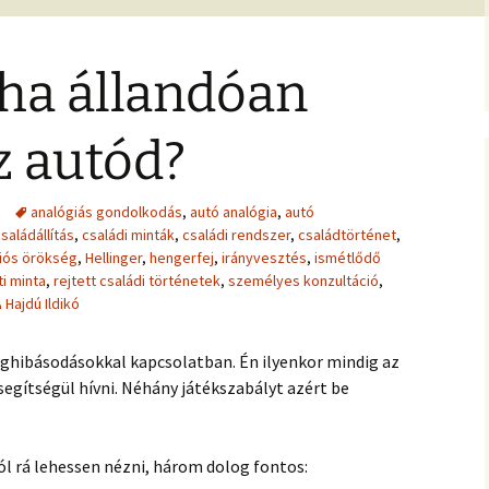
jesztő
ítás –
felismeréseimet és
MIRE RÁJÖTTEM 5.
Ítélkezőlap – segédlet a
eseteimet?
ÉFT esetek 4.
)
VETÍTÉS –
módszerhez
Ingás Lélekállítás
ával –
M
tanfolyam
, ha állandóan
Általános Szerződési
ÉFT esetek –
Feltételek
tanítványoktól
ALKOZÁS
élelem,
z autód?
K
 harag
Vegyes esetek
 elemzés
e
Alternatív megoldások
ia –
analógiás gondolkodás
Kronobiológiai
problémákra
,
autó analógia
,
autó
iológia
számolóprogram
saládállítás
,
családi minták
,
családi rendszer
,
családtörténet
,
k
iós örökség
,
Hellinger
,
hengerfej
,
irányvesztés
,
ismétlődő
Kronobiológiai esetek
E – 4
i minta
,
rejtett családi történetek
,
személyes konzultáció
,
ANFOLYAM
Hajdú Ildikó
FASTER EFT esetek
s
 tudatszintek
Ügyfelek meséi
GYEREKBAJOK
hibásodásokkal kapcsolatban. Én ilyenkor mindig az
gítségül hívni. Néhány játékszabályt azért be
A saját mesém
ÍTÁST!
ól rá lehessen nézni, három dolog fontos:
Megvásárolható