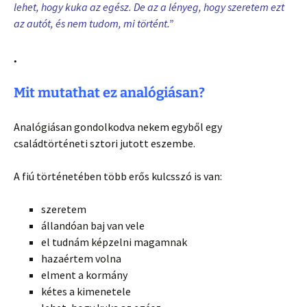
lehet, hogy kuka az egész. De az a lényeg, hogy szeretem ezt
az autót, és nem tudom, mi történt.”
.
Mit mutathat ez analógiásan?
Analógiásan gondolkodva nekem egyből egy
családtörténeti sztori jutott eszembe.
A fiú történetében több erős kulcsszó is van:
szeretem
állandóan baj van vele
el tudnám képzelni magamnak
hazaértem volna
elment a kormány
kétes a kimenetele