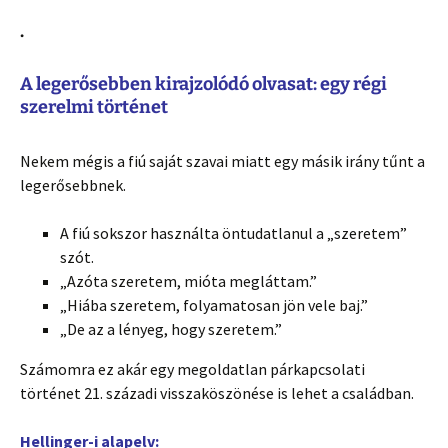
.
A legerősebben kirajzolódó olvasat: egy régi
szerelmi történet
Nekem mégis a fiú saját szavai miatt egy másik irány tűnt a
legerősebbnek.
A fiú sokszor használta öntudatlanul a „szeretem”
szót.
„Azóta szeretem, mióta megláttam.”
„Hiába szeretem, folyamatosan jön vele baj.”
„De az a lényeg, hogy szeretem.”
Számomra ez akár egy megoldatlan párkapcsolati
történet 21. századi visszaköszönése is lehet a családban.
Hellinger-i alapelv: