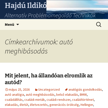
Hajdú Ildikó
Alternatív Problémamegoldó Technikák
Ugrás
Keresés
Menü
a
tartalomhoz
Címkearchívumok: autó
meghibásodás
Mit jelent, ha állandóan elromlik az
autód?
május 25, 2026
Uncategorized
analógiás gondolkodás
,
autó analógia
,
autó meghibásodás
,
belső elakadás
,
BMW
,
családállítás
,
családi minták
,
családi rendszer
,
családtörténet
,
elakadás
,
életút
,
életvezetés
,
generációs örökség
,
Hellinger
,