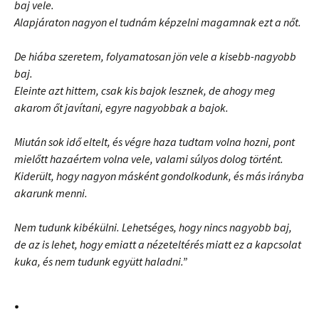
baj vele.
Alapjáraton nagyon el tudnám képzelni magamnak ezt a nőt.
De hiába szeretem, folyamatosan jön vele a kisebb-nagyobb
baj.
Eleinte azt hittem, csak kis bajok lesznek, de ahogy meg
akarom őt javítani, egyre nagyobbak a bajok.
Miután sok idő eltelt, és végre haza tudtam volna hozni, pont
mielőtt hazaértem volna vele, valami súlyos dolog történt.
Kiderült, hogy nagyon másként gondolkodunk, és más irányba
akarunk menni.
Nem tudunk kibékülni.
Lehetséges, hogy nincs nagyobb baj,
de az is lehet, hogy emiatt a nézeteltérés miatt ez a kapcsolat
kuka, és nem tudunk együtt haladni.”
.