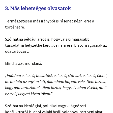
3. Más lehetséges olvasatok
Természetesen más irányból is rá lehet nézni erre a
történetre.
Szólhatna például arról is, hogy valaki magasabb
társadalmi helyzetbe kerül, de nem érzi biztonságosnak az
odatartozást.
Mintha azt mondaná:
„Imádom ezt az új beosztást, ezt az új státuszt, ezt az új életet,
de amióta az enyém lett, állandóan baj van vele. Nem biztos,
hogy oda tartozhatok. Nem biztos, hogy el tudom viselni, amit
ez az új helyzet kíván tőlem.”
Szólhatna ideológiai, politikai vagy világnézeti
konfliktusról is, ahol valaki beáll valahová, tartozni akar