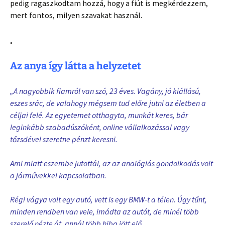
pedig ragaszkodtam hozzá, hogy a fiút is megkérdezzem,
mert fontos, milyen szavakat használ.
.
Az anya így látta a helyzetet
„A nagyobbik fiamról van szó, 23 éves. Vagány, jó kiállású,
eszes srác, de valahogy mégsem tud előre jutni az életben a
céljai felé. Az egyetemet otthagyta, munkát keres, bár
leginkább szabadúszóként, online vállalkozással vagy
tőzsdével szeretne pénzt keresni.
Ami miatt eszembe jutottál, az az analógiás gondolkodás volt
a járművekkel kapcsolatban.
Régi vágya volt egy autó, vett is egy BMW-t a télen. Úgy tűnt,
minden rendben van vele, imádta az autót, de minél több
szerelő nézte át, annál több hiba jött elő.