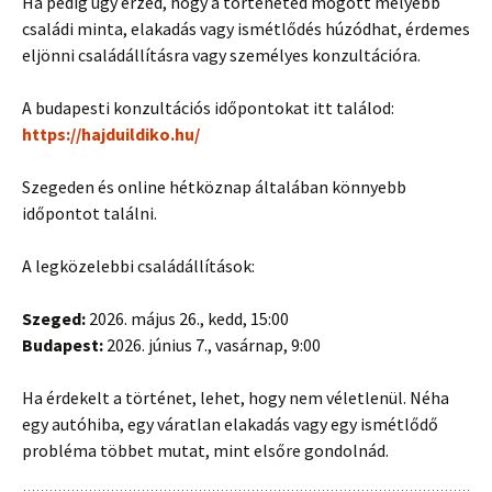
Ha pedig úgy érzed, hogy a történeted mögött mélyebb
családi minta, elakadás vagy ismétlődés húzódhat, érdemes
eljönni családállításra vagy személyes konzultációra.
A budapesti konzultációs időpontokat itt találod:
https://hajduildiko.hu/
Szegeden és online hétköznap általában könnyebb
időpontot találni.
A legközelebbi családállítások:
Szeged:
2026. május 26., kedd, 15:00
Budapest:
2026. június 7., vasárnap, 9:00
Ha érdekelt a történet, lehet, hogy nem véletlenül. Néha
egy autóhiba, egy váratlan elakadás vagy egy ismétlődő
probléma többet mutat, mint elsőre gondolnád.