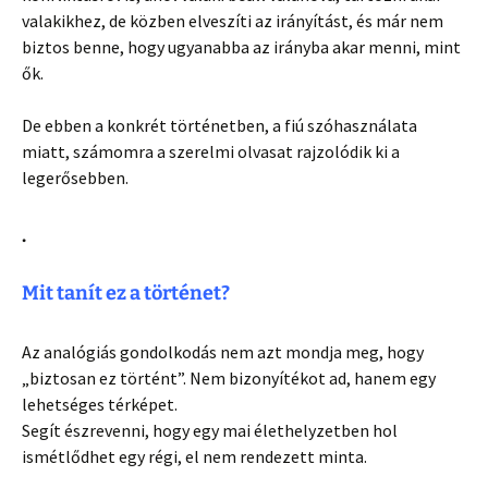
valakikhez, de közben elveszíti az irányítást, és már nem
biztos benne, hogy ugyanabba az irányba akar menni, mint
ők.
De ebben a konkrét történetben, a fiú szóhasználata
miatt, számomra a szerelmi olvasat rajzolódik ki a
legerősebben.
.
Mit tanít ez a történet?
Az analógiás gondolkodás nem azt mondja meg, hogy
„biztosan ez történt”. Nem bizonyítékot ad, hanem egy
lehetséges térképet.
Segít észrevenni, hogy egy mai élethelyzetben hol
ismétlődhet egy régi, el nem rendezett minta.