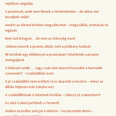
rejtélyes alagútjai
A piramisok, amik nem illenek a történelembe – de akkor mit
kezdjünk velük?
Amiért az életed hirtelen megváltozhat – megszállók, entitások és
ingázás
Nem tud lefogyni… de nem az édesség miatt
Jobban ismerik a piramis átkát, mint a jótékony hatását
Mi történik egy élőlénnyel a piramisban? Kísérletek a piramis
energiájával
A látásod romlik … vagy csak nem akarod használni a harmadik
szemedet? – Családállítás eset
A jó családállító nem erőlteti rá az akaratát a mezőre – mikor az
állítás teljesen más irányba visz
A családállítónak is lehetnek korlátai – válassz jó szakembert!
Az első számú parfümőr a Teremtő
Amikor eszedbe sem jut a telefon – Social media detox –