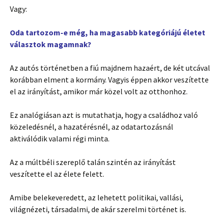
Vagy:
Oda tartozom-e még, ha magasabb kategóriájú életet
választok magamnak?
Az autós történetben a fiú majdnem hazaért, de két utcával
korábban elment a kormány. Vagyis éppen akkor veszítette
el az irányítást, amikor már közel volt az otthonhoz.
Ez analógiásan azt is mutathatja, hogy a családhoz való
közeledésnél, a hazatérésnél, az odatartozásnál
aktiválódik valami régi minta.
Az a múltbéli szereplő talán szintén az irányítást
veszítette el az élete felett.
Amibe belekeveredett, az lehetett politikai, vallási,
világnézeti, társadalmi, de akár szerelmi történet is.