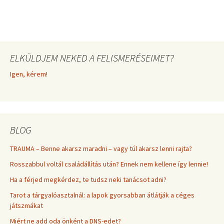
ELKÜLDJEM NEKED A FELISMERÉSEIMET?
Igen, kérem!
BLOG
TRAUMA – Benne akarsz maradni – vagy túl akarsz lenni rajta?
Rosszabbul voltál családállítás után? Ennek nem kellene így lennie!
Ha a férjed megkérdez, te tudsz neki tanácsot adni?
Tarot a tárgyalóasztalnál: a lapok gyorsabban átlátják a céges
játszmákat
Miért ne add oda önként a DNS-edet?