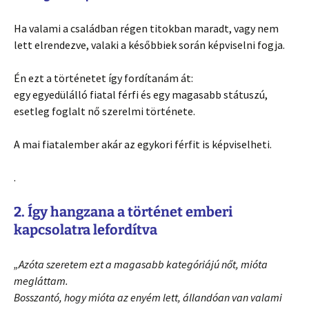
Ha valami a családban régen titokban maradt, vagy nem
lett elrendezve, valaki a későbbiek során képviselni fogja.
Én ezt a történetet így fordítanám át:
egy egyedülálló fiatal férfi és egy magasabb státuszú,
esetleg foglalt nő szerelmi története.
A mai fiatalember akár az egykori férfit is képviselheti.
.
2. Így hangzana a történet emberi
kapcsolatra lefordítva
„Azóta szeretem ezt a magasabb kategóriájú nőt, mióta
megláttam.
Bosszantó, hogy mióta az enyém lett, állandóan van valami