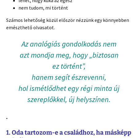
lehet, hogy kuka az egész
nem tudom, mi történt
Számos lehetőség közül először nézzünk egy könnyebben
emészthető olvasatot.
Az analógiás gondolkodás nem
azt mondja meg, hogy „biztosan
ez történt”,
hanem segít észrevenni,
hol ismétlődhet egy régi minta új
szereplőkkel, új helyszínen.
.
1. Oda tartozom-e a családhoz, ha másképp