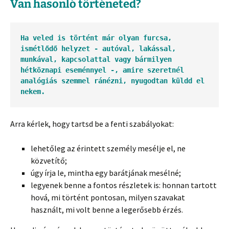
Van hasonló történeted?
Ha veled is történt már olyan furcsa, 
ismétlődő helyzet - autóval, lakással, 
munkával, kapcsolattal vagy bármilyen 
hétköznapi eseménnyel -, amire szeretnél 
analógiás szemmel ránézni, nyugodtan küldd el 
nekem.
Arra kérlek, hogy tartsd be a fenti szabályokat:
lehetőleg az érintett személy mesélje el, ne
közvetítő;
úgy írja le, mintha egy barátjának mesélné;
legyenek benne a fontos részletek is: honnan tartott
hová, mi történt pontosan, milyen szavakat
használt, mi volt benne a legerősebb érzés.