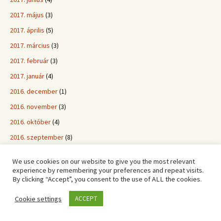
2017. május
(3)
2017. április
(5)
2017. március
(3)
2017. február
(3)
2017. január
(4)
2016. december
(1)
2016. november
(3)
2016. október
(4)
2016. szeptember
(8)
2016. augusztus
(4)
We use cookies on our website to give you the most relevant
2016. július
(3)
experience by remembering your preferences and repeat visits.
By clicking “Accept”, you consent to the use of ALL the cookies.
2016. június
(4)
2016. május
(7)
Cookie settings
ACCEPT
2016. április
(6)