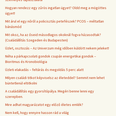
Hogyan rendezz egy zűrös ingatlan ügyet? Oldd meg a mögöttes
ügyet!
Mit árul el egy nőről a policisztás petefészek? PCOS – méltatlan
bánásmód
Mit okoz, ha az őseid másodlagos okoknál fogva házasodtak?
(Családállítás Szegeden és Budapesten)
Üzlet, osztozás – Az Univerzum még időben küldött nekem jeleket!
Néha a párkapcsolati gondok csupán energetikai gondok –
Bioritmus és Kronobiológia
Üzleti elakadás – feltárás és megoldás 5 perc alatt
Milyen családi titkot képviselsz az életeddel? Semmit nem lehet
büntetlenül eltitkolni
A családállítás egy gyorsítópálya. Megéri benne lenni egy
szerepben.
Mire adhat magyarázatot egy előző életes emlék?
Nem kell, hogy ennyire hasson rád a világ