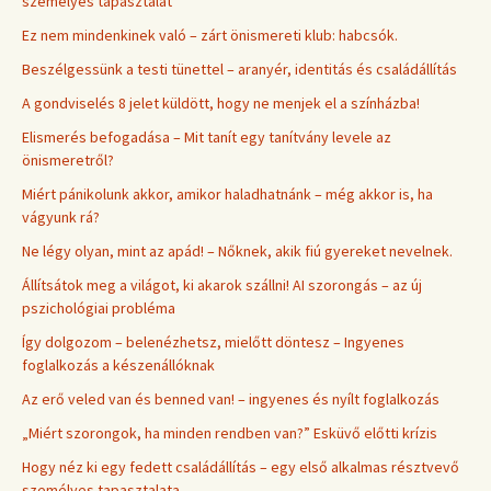
személyes tapasztalat
Ez nem mindenkinek való – zárt önismereti klub: habcsók.
Beszélgessünk a testi tünettel – aranyér, identitás és családállítás
A gondviselés 8 jelet küldött, hogy ne menjek el a színházba!
Elismerés befogadása – Mit tanít egy tanítvány levele az
önismeretről?
Miért pánikolunk akkor, amikor haladhatnánk – még akkor is, ha
vágyunk rá?
Ne légy olyan, mint az apád! – Nőknek, akik fiú gyereket nevelnek.
Állítsátok meg a világot, ki akarok szállni! AI szorongás – az új
pszichológiai probléma
Így dolgozom – belenézhetsz, mielőtt döntesz – Ingyenes
foglalkozás a készenállóknak
Az erő veled van és benned van! – ingyenes és nyílt foglalkozás
„Miért szorongok, ha minden rendben van?” Esküvő előtti krízis
Hogy néz ki egy fedett családállítás – egy első alkalmas résztvevő
személyes tapasztalata