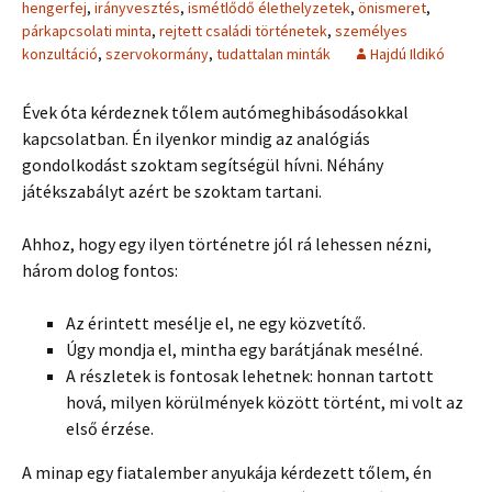
hengerfej
,
irányvesztés
,
ismétlődő élethelyzetek
,
önismeret
,
párkapcsolati minta
,
rejtett családi történetek
,
személyes
konzultáció
,
szervokormány
,
tudattalan minták
Hajdú Ildikó
Évek óta kérdeznek tőlem autómeghibásodásokkal
kapcsolatban. Én ilyenkor mindig az analógiás
gondolkodást szoktam segítségül hívni. Néhány
játékszabályt azért be szoktam tartani.
Ahhoz, hogy egy ilyen történetre jól rá lehessen nézni,
három dolog fontos:
Az érintett mesélje el, ne egy közvetítő.
Úgy mondja el, mintha egy barátjának mesélné.
A részletek is fontosak lehetnek: honnan tartott
hová, milyen körülmények között történt, mi volt az
első érzése.
A minap egy fiatalember anyukája kérdezett tőlem, én