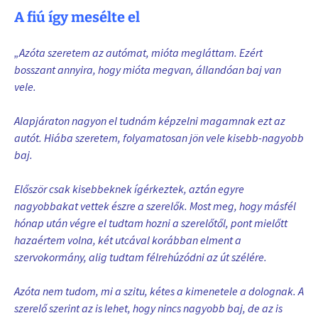
A fiú így mesélte el
„Azóta szeretem az autómat, mióta megláttam. Ezért
bosszant annyira, hogy mióta megvan, állandóan baj van
vele.
Alapjáraton nagyon el tudnám képzelni magamnak ezt az
autót. Hiába szeretem, folyamatosan jön vele kisebb-nagyobb
baj.
Először csak kisebbeknek ígérkeztek, aztán egyre
nagyobbakat vettek észre a szerelők. Most meg, hogy másfél
hónap után végre el tudtam hozni a szerelőtől, pont mielőtt
hazaértem volna, két utcával korábban elment a
szervokormány, alig tudtam félrehúzódni az út szélére.
Azóta nem tudom, mi a szitu, kétes a kimenetele a dolognak. A
szerelő szerint az is lehet, hogy nincs nagyobb baj, de az is