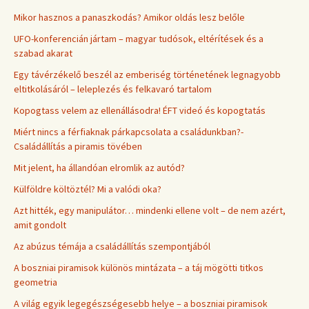
Mikor hasznos a panaszkodás? Amikor oldás lesz belőle
UFO-konferencián jártam – magyar tudósok, eltérítések és a
szabad akarat
Egy távérzékelő beszél az emberiség történetének legnagyobb
eltitkolásáról – leleplezés és felkavaró tartalom
Kopogtass velem az ellenállásodra! ÉFT videó és kopogtatás
Miért nincs a férfiaknak párkapcsolata a családunkban?-
Családállítás a piramis tövében
Mit jelent, ha állandóan elromlik az autód?
Külföldre költöztél? Mi a valódi oka?
Azt hitték, egy manipulátor… mindenki ellene volt – de nem azért,
amit gondolt
Az abúzus témája a családállítás szempontjából
A boszniai piramisok különös mintázata – a táj mögötti titkos
geometria
A világ egyik legegészségesebb helye – a boszniai piramisok