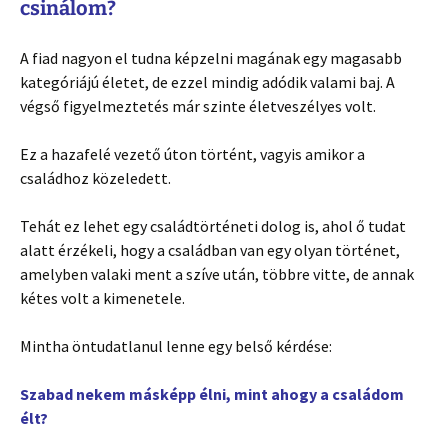
csinálom?
A fiad nagyon el tudna képzelni magának egy magasabb
kategóriájú életet, de ezzel mindig adódik valami baj. A
végső figyelmeztetés már szinte életveszélyes volt.
Ez a hazafelé vezető úton történt, vagyis amikor a
családhoz közeledett.
Tehát ez lehet egy családtörténeti dolog is, ahol ő tudat
alatt érzékeli, hogy a családban van egy olyan történet,
amelyben valaki ment a szíve után, többre vitte, de annak
kétes volt a kimenetele.
Mintha öntudatlanul lenne egy belső kérdése:
Szabad nekem másképp élni, mint ahogy a családom
élt?