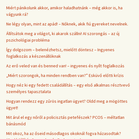
Miért pánikolunk akkor, amikor haladhatnánk – még akkor is, ha
vágyunk rá?
Ne légy olyan, mint az apád! – Nőknek, akik fiú gyereket nevelnek.
Állítsátok meg a világot, ki akarok szállni! AI szorongás – az új
pszichológiai probléma
Így dolgozom – belenézhetsz, mielőtt döntesz – Ingyenes
foglalkozás a készenállóknak
Az erő veled van és benned van! – ingyenes és nyílt foglalkozás
„Miért szorongok, ha minden rendben van?” Esküvő előtti krízis
Hogy néz ki egy fedett családállítás – egy első alkalmas résztvevő
személyes tapasztalata
Hogyan rendezz egy zűrös ingatlan ügyet? Oldd meg a mögöttes
ügyet!
Mit árul el egy nőről a policisztás petefészek? PCOS – méltatlan
bánásmód
Mit okoz, ha az őseid másodlagos okoknál fogva házasodtak?