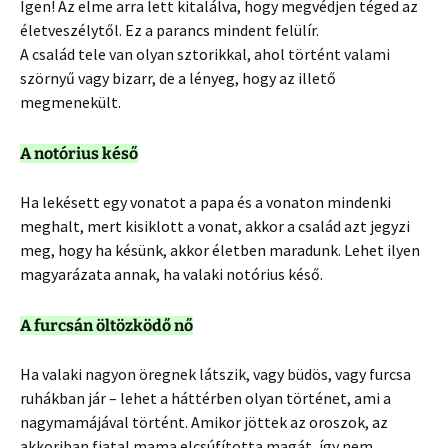
Igen! Az elme arra lett kitalálva, hogy megvédjen téged az
életveszélytől. Ez a parancs mindent felülír.
A család tele van olyan sztorikkal, ahol történt valami
szörnyű vagy bizarr, de a lényeg, hogy az illető
megmenekült.
A notórius késő
Ha lekésett egy vonatot a papa és a vonaton mindenki
meghalt, mert kisiklott a vonat, akkor a család azt jegyzi
meg, hogy ha késünk, akkor életben maradunk. Lehet ilyen
magyarázata annak, ha valaki notórius késő.
A furcsán öltözködő nő
Ha valaki nagyon öregnek látszik, vagy büdös, vagy furcsa
ruhákban jár – lehet a háttérben olyan történet, ami a
nagymamájával történt. Amikor jöttek az oroszok, az
akkoriban fiatal mama elcsúfította magát, így nem