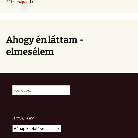
2014. május
(1)
Ahogy én láttam -
elmesélem
Keresés:
Archívum
Archívum