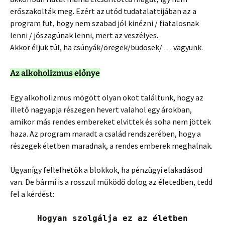
erőszakolták meg. Ezért az utód tudatalattijában az a
program fut, hogy nem szabad jól kinézni / fiatalosnak
lenni / jószagúnak lenni, mert az veszélyes.
Akkor éljük túl, ha csúnyák/öregek/büdösek/ … vagyunk.
Az alkoholizmus előnye
Egy alkoholizmus mögött olyan okot találtunk, hogy az
illető nagyapja részegen hevert valahol egy árokban,
amikor más rendes embereket elvittek és soha nem jöttek
haza. Az program maradt a család rendszerében, hogy a
részegek életben maradnak, a rendes emberek meghalnak.
Ugyanígy fellelhetők a blokkok, ha pénzügyi elakadásod
van. De bármi is a rosszul működő dolog az életedben, tedd
fel a kérdést:
Hogyan szolgálja ez az életben