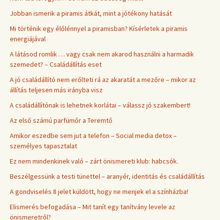
Jobban ismerik a piramis átkát, mint a jótékony hatását
Mi történik egy élőlénnyel a piramisban? Kísérletek a piramis
energiájával
A látásod romlik … vagy csak nem akarod használni a harmadik
szemedet? – Családállítás eset
A jó családállító nem erőlteti rá az akaratát a mezőre – mikor az
állítás teljesen más irányba visz
A családállítónak is lehetnek korlátai – válassz jó szakembert!
Az első számú parfümőr a Teremtő
Amikor eszedbe sem jut a telefon – Social media detox –
személyes tapasztalat
Ez nem mindenkinek való – zárt önismereti klub: habcsók.
Beszélgessünk a testi tünettel – aranyér, identitás és családállítás
A gondviselés 8 jelet küldött, hogy ne menjek el a színházba!
Elismerés befogadása – Mit tanít egy tanítvány levele az
önismeretről?