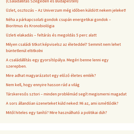
(Családállítás Szegeden és Budapesten)
Üzlet, osztozás – Az Univerzum még időben küldött nekem jeleket!
Néha a párkapcsolati gondok csupán energetikai gondok –
Bioritmus és Kronobiológia
Üzleti elakadás – feltárás és megoldás 5 perc alatt
Milyen családi titkot képviselsz az életeddel? Semmit nem lehet
büntetlenül eltitkolni
A családállítás egy gyorsítópálya. Megéri benne lenni egy
szerepben.
Mire adhat magyarázatot egy előző életes emlék?
Nem kell, hogy ennyire hasson rád a világ
Társkeresős sztori – minden problémád segít megismerni magadat
A sors állandóan üzeneteket küld neked: Mi az, ami ismétlődik?
Mitől hiteles egy tanító? Mire használható a politikai düh?