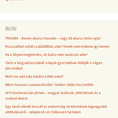
BLOG
TRAUMA – Benne akarsz maradni – vagy túl akarsz lenni rajta?
Rosszabbul voltál családállítás után? Ennek nem kellene így lennie!
Ha a férjed megkérdez, te tudsz neki tanácsot adni?
Tarot a tárgyalóasztalnál: a lapok gyorsabban átlátják a céges
játszmákat
Miért ne add oda önként a DNS-edet?
Mikor hasznos a panaszkodás? Amikor oldás lesz belőle
UFO-konferencián jártam – magyar tudósok, eltérítések és a
szabad akarat
Egy távérzékelő beszél az emberiség történetének legnagyobb
eltitkolásáról – leleplezés és felkavaró tartalom