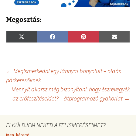
Megosztás:
Share
Share
Share
Share
X
F
P
E
on
on
on
on
(
a
i
m
T
c
n
a
w
e
t
i
i
b
e
l
t
o
r
t
o
e
Bejegyzés
←
Megismerkedni egy lánnyal bonyolult – oldás
e
k
s
r
t
párkeresőknek
)
Mennyit akarsz még bizonyítani, hogy észrevegyék
navigáció
az erőfeszítéseidet? – átprogramozó gyakorlat
→
ELKÜLDJEM NEKED A FELISMERÉSEIMET?
Igen, kérem!