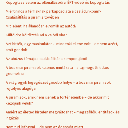
Kopogtass velem az ellenállásodra! ÉFT videó és kopogtatás
Miért nincs a férfiaknak párkapcsolata a családunkban?-
Családállítás a piramis tövében
Mit jelent, ha állandóan elromlik az autód?
Külföldre költöztél? Mi a valódi oka?
Azt hitték, egy manipulátor… mindenki ellene volt – de nem azért,
amit gondolt
Az abúzus témája a családállítás szempontjából
A boszniai piramisok különös mintázata – a táj mögötti titkos
geometria
A világ egyik legegészségesebb helye – a boszniai piramisok
rejtélyes alagútjai
A piramisok, amik nem illenek a történelembe – de akkor mit
kezdjünk velük?
Amiért az életed hirtelen megváltozhat – megszállók, entitások és
ingázás
Nem tud lefogyni… de nem az édesség miatt