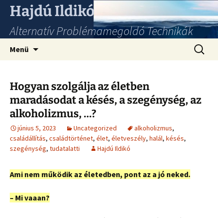
Hajdú Ildikó
Alternatív Problémamegoldó Technikák
Ugrás
Keresés
Menü
a
tartalomhoz
Hogyan szolgálja az életben
maradásodat a késés, a szegénység, az
alkoholizmus, …?
június 5, 2023
Uncategorized
alkoholizmus
,
családállítás
,
családtörténet
,
élet
,
életveszély
,
halál
,
késés
,
szegénység
,
tudatalatti
Hajdú Ildikó
Ami nem működik az életedben, pont az a jó neked.
– Mi vaaan?