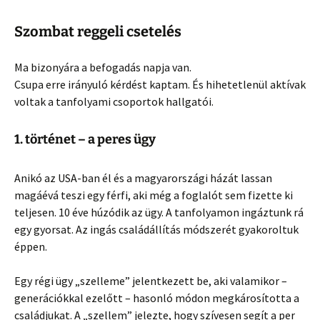
Szombat reggeli csetelés
Ma bizonyára a befogadás napja van.
Csupa erre irányuló kérdést kaptam. És hihetetlenül aktívak
voltak a tanfolyami csoportok hallgatói.
1. történet – a peres ügy
Anikó az USA-ban él és a magyarországi házát lassan
magáévá teszi egy férfi, aki még a foglalót sem fizette ki
teljesen. 10 éve húzódik az ügy. A tanfolyamon ingáztunk rá
egy gyorsat. Az ingás családállítás módszerét gyakoroltuk
éppen.
Egy régi ügy „szelleme” jelentkezett be, aki valamikor –
generációkkal ezelőtt – hasonló módon megkárosította a
családjukat. A „szellem” jelezte, hogy szívesen segít a per