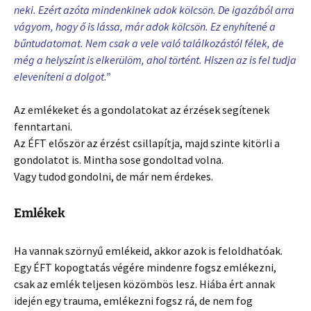
neki. Ezért azóta mindenkinek adok kölcsön. De igazából arra
vágyom, hogy ő is lássa, már adok kölcsön. Ez enyhítené a
bűntudatomat. Nem csak a vele való találkozástól félek, de
még a helyszínt is elkerülöm, ahol történt. Hiszen az is fel tudja
eleveníteni a dolgot.”
Az emlékeket és a gondolatokat az érzések segítenek
fenntartani.
Az ÉFT először az érzést csillapítja, majd szinte kitörli a
gondolatot is. Mintha sose gondoltad volna.
Vagy tudod gondolni, de már nem érdekes.
Emlékek
Ha vannak szörnyű emlékeid, akkor azok is feloldhatóak.
Egy ÉFT kopogtatás végére mindenre fogsz emlékezni,
csak az emlék teljesen közömbös lesz. Hiába ért annak
idején egy trauma, emlékezni fogsz rá, de nem fog