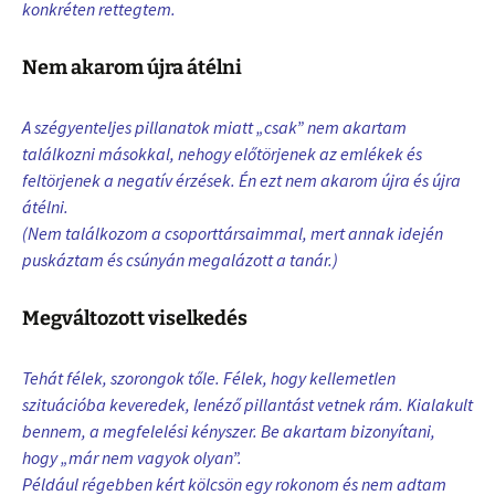
konkréten rettegtem.
Nem akarom újra átélni
A szégyenteljes pillanatok miatt „csak” nem akartam
találkozni másokkal, nehogy előtörjenek az emlékek és
feltörjenek a negatív érzések. Én ezt nem akarom újra és újra
átélni.
(Nem találkozom a csoporttársaimmal, mert annak idején
puskáztam és csúnyán megalázott a tanár.)
Megváltozott viselkedés
Tehát félek, szorongok tőle. Félek, hogy kellemetlen
szituációba keveredek, lenéző pillantást vetnek rám. Kialakult
bennem, a megfelelési kényszer. Be akartam bizonyítani,
hogy „már nem vagyok olyan”.
Például régebben kért kölcsön egy rokonom és nem adtam