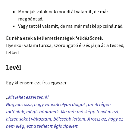
Mondjuk valakinek mondtál valamit, de már
megbántad.
Vagy tettél valamit, de ma már másképp csinálnád.
És néha ezek a kellemetlenségek felidéződnek.
Ilyenkor valami furcsa, szorongató érzés járja át a tested,
lelked.
Levél
Egy kliensem ezt írta egyszer:
„
Mit lehet ezzel tenni?
Nagyon rossz, hogy vannak olyan dolgok, amik régen
történtek, mégis bántanak. Ma már másképp tenném ezt,
hiszen sokat változtam, bölcsebb lettem. A rossz az, hogy ez
nem elég, ezt a terhet mégis cipelem.