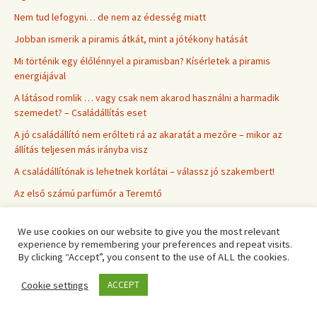
Nem tud lefogyni… de nem az édesség miatt
Jobban ismerik a piramis átkát, mint a jótékony hatását
Mi történik egy élőlénnyel a piramisban? Kísérletek a piramis
energiájával
A látásod romlik … vagy csak nem akarod használni a harmadik
szemedet? – Családállítás eset
A jó családállító nem erőlteti rá az akaratát a mezőre – mikor az
állítás teljesen más irányba visz
A családállítónak is lehetnek korlátai – válassz jó szakembert!
Az első számú parfümőr a Teremtő
Amikor eszedbe sem jut a telefon – Social media detox –
személyes tapasztalat
We use cookies on our website to give you the most relevant
experience by remembering your preferences and repeat visits.
Ez nem mindenkinek való – zárt önismereti klub: habcsók.
By clicking “Accept”, you consent to the use of ALL the cookies.
Beszélgessünk a testi tünettel – aranyér, identitás és családállítás
Cookie settings
ACCEPT
A gondviselés 8 jelet küldött, hogy ne menjek el a színházba!