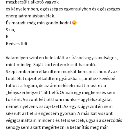
megbecsült alkotó vagyok
és kényelemben, egészséges egyensúlyban és egészséges
energiaáramlásban élek.
És maradt még min gondolkodni
Szia,
K.
Kedves Ildi
Valamilyen szinten beletalált az írásod vagy tanulságos,
mint mindég. Saját történtem kicsit hasonló.
Szeptemberben elkezdtem munkát keresni itthon. Azaz
több életrajzot elküldtem gyárakba is, amihez kevésbé
füllött a fogam, de az áremelések míatt most ez a
„kényszerhelyzet” állt elő. Onnan egy megkeresés sem
történt. Viszont két otthoni munka – ügyfélszolgálat
német nyelven visszajelzett. Az egyik úgyszintén nem
sikerült azt el is engedtem gyorsan. A másikat viszont
végigcsináltam mindent és fel is vettek, ugyan a szerződés
sehogy sem akart megérkezni a betanítás meg már