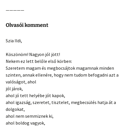
—————
Olvasói komment
Szia Ildi,
Köszönöm! Nagyon jól jött!
Nekem ez lett belőle első körben:
Szeretem magam és megbocsájtok magamnak minden
szinten, annak ellenére, hogy nem tudom befogadni azt a
valóságot, ahol
jól járok,
ahol jó tett helyébe jót kapok,
ahol igazság, szeretet, tisztelet, megbecsülés hatja át a
dolgokat,
ahol nem semmiznek ki,
ahol boldog vagyok,