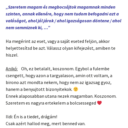
„Szeretem magam és megbocsájtok magamnak minden
szinten, annak ellenére, hogy nem tudom befogadni azt a
valóságot, ahol jól járok / ahol igazságosan döntene / ahol
nem semmiznek ki, …”
Ha megérint az eset, vagy a saját eseted feljön, akkor
helyettesítsd be azt. Válassz olyan kifejezést, amiben te
hiszel.
Anikó:
Oh, ez betalalt, koszonom. Egybol a fulembe
csengett, hogy azon a targyalason, amin ott voltam, a
birono azt mondta nekem, hogy nem az igazsag gyoz,
hanem a benyujtott bizonyitekok.
Ennek alaposabban utana nezek magamban. Koszonom.
Szeretem es nagyra ertekelem a bolcsesseged
Ildi: Én is a tiedet, drágám!
Csak azért hallod meg, mert benned van.