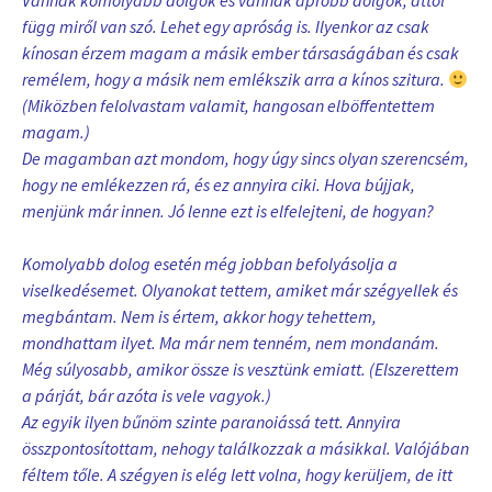
Vannak komolyabb dolgok és vannak apróbb dolgok, attól
függ miről van szó. Lehet egy apróság is. Ilyenkor az csak
kínosan érzem magam a másik ember társaságában és csak
remélem, hogy a másik nem emlékszik arra a kínos szitura.
(Miközben felolvastam valamit, hangosan elböffentettem
magam.)
De magamban azt mondom, hogy úgy sincs olyan szerencsém,
hogy ne emlékezzen rá, és ez annyira ciki. Hova bújjak,
menjünk már innen. Jó lenne ezt is elfelejteni, de hogyan?
Komolyabb dolog esetén még jobban befolyásolja a
viselkedésemet. Olyanokat tettem, amiket már szégyellek és
megbántam. Nem is értem, akkor hogy tehettem,
mondhattam ilyet. Ma már nem tenném, nem mondanám.
Még súlyosabb, amikor össze is vesztünk emiatt.
(Elszerettem
a párját, bár azóta is vele vagyok.)
Az egyik ilyen bűnöm szinte paranoiássá tett. Annyira
összpontosítottam, nehogy találkozzak a másikkal. Valójában
féltem tőle. A szégyen is elég lett volna, hogy kerüljem, de itt