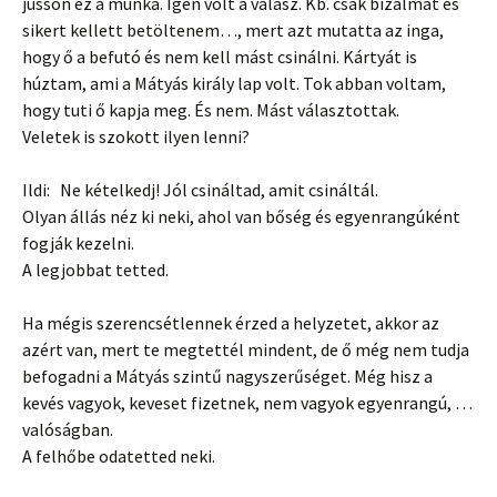
jusson ez a munka. Igen volt a válasz. Kb. csak bizalmat és
sikert kellett betöltenem…, mert azt mutatta az inga,
hogy ő a befutó és nem kell mást csinálni. Kártyát is
húztam, ami a Mátyás király lap volt. Tok abban voltam,
hogy tuti ő kapja meg. És nem. Mást választottak.
Veletek is szokott ilyen lenni?
Ildi: Ne kételkedj! Jól csináltad, amit csináltál.
Olyan állás néz ki neki, ahol van bőség és egyenrangúként
fogják kezelni.
A legjobbat tetted.
Ha mégis szerencsétlennek érzed a helyzetet, akkor az
azért van, mert te megtettél mindent, de ő még nem tudja
befogadni a Mátyás szintű nagyszerűséget. Még hisz a
kevés vagyok, keveset fizetnek, nem vagyok egyenrangú, …
valóságban.
A felhőbe odatetted neki.