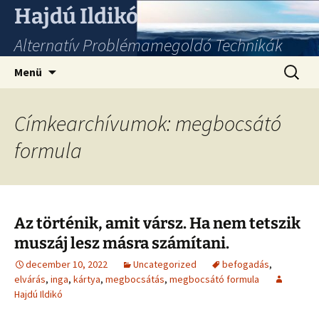
Hajdú Ildikó
Alternatív Problémamegoldó Technikák
Ugrás
Keresés
Menü
a
tartalomhoz
Címkearchívumok: megbocsátó
formula
Az történik, amit vársz. Ha nem tetszik
muszáj lesz másra számítani.
december 10, 2022
Uncategorized
befogadás
,
elvárás
,
inga
,
kártya
,
megbocsátás
,
megbocsátó formula
Hajdú Ildikó