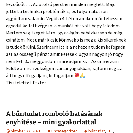
kezdődőtt… Az utolsó percben minden meglett. Majd
jöttek a technikai problémák is, és folyamatossan
aggódtam valamin. Végül a 4. héten amikor már teljessen
egyedül kellett végezni a munkát ott volt hogy feladom.
Mertem segítséget kérni így a végén nehézkessen de még
csinálom. Most már kicsit könnyebb is meg a kis sikereknek
is tudok örülni. Szerintem itt is a nehezen tudom befogadni
azt az összegű pénzt amit keresek. Ugyan nagyon jó hogy
nem kell 3x meggondolni mire adjam ki… Az univerzum
küldte amire szükségem van anyagiakban, rajtam meg az
áll hogy elfogadjam, befogadjam.
Tisztelettel: Eszter
A bűntudat romboló hatásának
enyhítése – mini gyakorlattal
október 22, 2021
Uncategorized
bűntudat
,
ÉFT
,