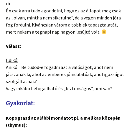
rá.
Én csak arra tudok gondolni, hogy ez az állapot meg csak
az „olyan, mintha nem sikerülne”, de a végén minden jóra
fog fordulni. Kíváncsian várom a többiek tapasztalatát,
mert nekem a tegnapi nap nagyon lesújtó volt.
Válasz:
Ildikó:
Anikó! Be tudod-e fogadni azt a valóságot, ahol nem
játszanak ki, ahol az emberek jóindulatúak, ahol igazságot
szolgáltatnak?
Vagy inkább befogadható és „biztonságos”, ami van?
Gyakorlat:
Kopogtasd az alábbi mondatot pl. a mellkas közepén
(thymus):