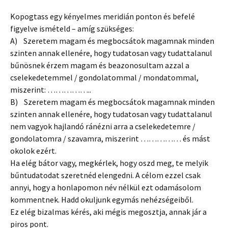
Kopogtass egy kényelmes meridián ponton és befelé
figyelve ismételd – amíg szükséges:
A) Szeretem magam és megbocsátok magamnak minden
szinten annak ellenére, hogy tudatosan vagy tudattalanul
bűnösnek érzem magam és beazonosultam azzal a
cselekedetemmel / gondolatommal / mondatommal,
miszerint: ……………..
B) Szeretem magam és megbocsátok magamnak minden
szinten annak ellenére, hogy tudatosan vagy tudattalanul
nem vagyok hajlandó ránézni arra a cselekedetemre /
gondolatomra / szavamra, miszerint …………… és mást
okolok ezért.
Ha elég bátor vagy, megkérlek, hogy oszd meg, te melyik
bűntudatodat szeretnéd elengedni. A célom ezzel csak
annyi, hogy a honlapomon név nélkül ezt odamásolom
kommentnek. Hadd okuljunk egymás nehézségeiből.
Ez elég bizalmas kérés, aki mégis megosztja, annak jár a
piros pont.