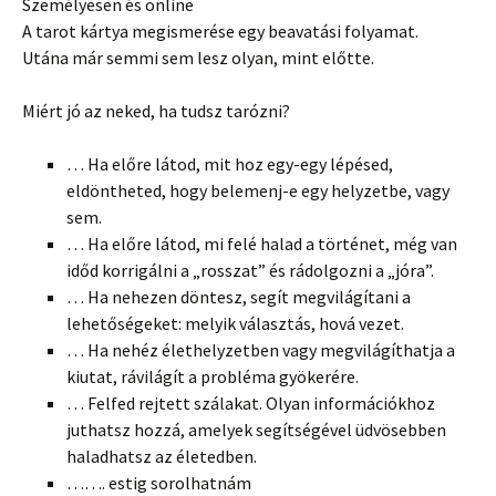
Személyesen és online
A tarot kártya megismerése egy beavatási folyamat.
Utána már semmi sem lesz olyan, mint előtte.
Miért jó az neked, ha tudsz tarózni?
… Ha előre látod, mit hoz egy-egy lépésed
,
eldöntheted, hogy belemenj-e egy helyzetbe, vagy
sem.
… Ha előre látod, mi felé halad a történet, még van
időd korrigálni a „rosszat” és rádolgozni a „jóra”.
… Ha nehezen döntesz, segít megvilágítani a
lehetőségeket: melyik választás, hová vezet.
… Ha nehéz élethelyzetben vagy megvilágíthatja a
kiutat, rávilágít a probléma gyökerére.
… Felfed rejtett szálakat. Olyan információkhoz
juthatsz hozzá, amelyek segítségével üdvösebben
haladhatsz az életedben.
……. estig sorolhatnám