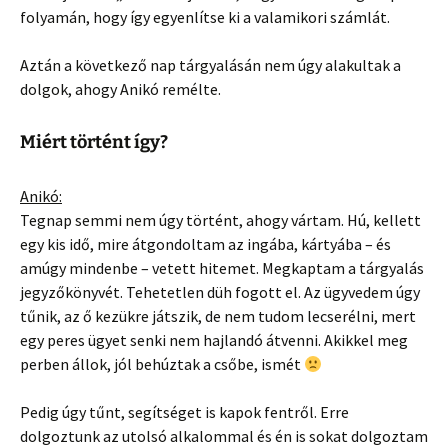
folyamán, hogy így egyenlítse ki a valamikori számlát.
Aztán a következő nap tárgyalásán nem úgy alakultak a
dolgok, ahogy Anikó remélte.
Miért történt így?
Anikó:
Tegnap semmi nem úgy történt, ahogy vártam. Hú, kellett
egy kis idő, mire átgondoltam az ingába, kártyába – és
amúgy mindenbe – vetett hitemet. Megkaptam a tárgyalás
jegyzőkönyvét. Tehetetlen düh fogott el. Az ügyvedem úgy
tűnik, az ő kezükre játszik, de nem tudom lecserélni, mert
egy peres ügyet senki nem hajlandó átvenni. Akikkel meg
perben állok, jól behúztak a csőbe, ismét
Pedig úgy tűnt, segítséget is kapok fentről. Erre
dolgoztunk az utolsó alkalommal és én is sokat dolgoztam