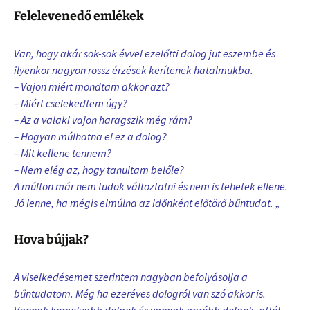
Felelevenedő emlékek
Van, hogy akár sok-sok évvel ezelőtti dolog jut eszembe és
ilyenkor nagyon rossz érzések kerítenek hatalmukba.
– Vajon miért mondtam akkor azt?
– Miért cselekedtem úgy?
– Az a valaki vajon haragszik még rám?
– Hogyan múlhatna el ez a dolog?
– Mit kellene tennem?
– Nem elég az, hogy tanultam belőle?
A múlton már nem tudok változtatni és nem is tehetek ellene.
Jó lenne, ha mégis elmúlna az időnként előtörő bűntudat. „
Hova bújjak?
A viselkedésemet szerintem nagyban befolyásolja a
bűntudatom. Még ha ezeréves dologról van szó akkor is.