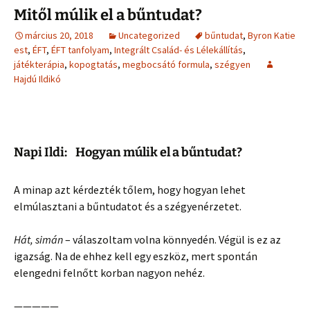
Mitől múlik el a bűntudat?
március 20, 2018
Uncategorized
bűntudat
,
Byron Katie
est
,
ÉFT
,
ÉFT tanfolyam
,
Integrált Család- és Lélekállítás
,
játékterápia
,
kopogtatás
,
megbocsátó formula
,
szégyen
Hajdú Ildikó
Napi Ildi: Hogyan múlik el a bűntudat?
A minap azt kérdezték tőlem, hogy hogyan lehet
elmúlasztani a bűntudatot és a szégyenérzetet.
Hát, simán
– válaszoltam volna könnyedén. Végül is ez az
igazság. Na de ehhez kell egy eszköz, mert spontán
elengedni felnőtt korban nagyon nehéz.
—————