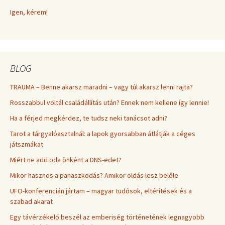
Igen, kérem!
BLOG
TRAUMA – Benne akarsz maradni – vagy túl akarsz lenni rajta?
Rosszabbul voltál családállítás után? Ennek nem kellene így lennie!
Ha a férjed megkérdez, te tudsz neki tanácsot adni?
Tarot a tárgyalóasztalnál: a lapok gyorsabban átlátják a céges
játszmákat
Miért ne add oda önként a DNS-edet?
Mikor hasznos a panaszkodás? Amikor oldás lesz belőle
UFO-konferencián jártam – magyar tudósok, eltérítések és a
szabad akarat
Egy távérzékelő beszél az emberiség történetének legnagyobb