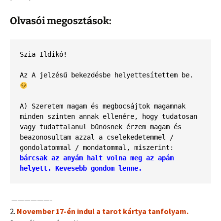
Olvasói megosztások:
Szia Ildikó! 
Az A jelzésű bekezdésbe helyettesítettem be. 
A) Szeretem magam és megbocsájtok magamnak 
minden szinten annak ellenére, hogy tudatosan 
vagy tudattalanul bűnösnek érzem magam és 
beazonosultam azzal a cselekedetemmel / 
gondolatommal / mondatommal, miszerint: 
bárcsak az anyám halt volna meg az apám 
helyett. Kevesebb gondom lenne.
——————-
2.
November 17-én indul a tarot kártya tanfolyam.