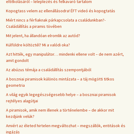
eltitkolásáról – leleplezés és felkavaró tartalom
Kopogtass velem az ellenállásodra! ÉFT videó és kopogtatás
Miért nincs a férfiaknak párkapcsolata a családunkban?-
Családállítás a piramis tövében
Mit jelent, ha állandóan elromlik az autód?
Külföldre költöztél? Mi a valódi oka?
Azt hitték, egy manipulátor… mindenki ellene volt – de nem azért,
amit gondolt
Az abúzus témája a családállítás szempontjából
A boszniai piramisok különös mintázata – a táj mögötti titkos
geometria
A világ egyik legegészségesebb helye – a boszniai piramisok
rejtélyes alagútjai
A piramisok, amik nem illenek a történelembe – de akkor mit
kezdjünk velük?
Amiért az életed hirtelen megváltozhat – megszállók, entitások és
ingázás