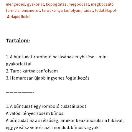
elengedés
,
gyakorlat
,
kopogtatás
,
megbocsát
,
megbocsátó
formula
,
önismeret
,
tarot kártya tanfolyam
,
tudat
,
tudatállapot
Hajdú Ildikó
Tartalom:
1. A bűntudat romboló hatásának enyhítése – mini
gyakorlattal
2. Tarot kártya tanfolyam
3. Hamarosan újabb ingyenes foglalkozás
———————-
1. A bűntudat egy romboló tudatállapot.
A valódi lényed sosem bűnös.
A bűntudat az a szélsőség, amikor beazonosulsz a hibával,
eggyé válsz vele és azt mondod: bűnös vagyok!